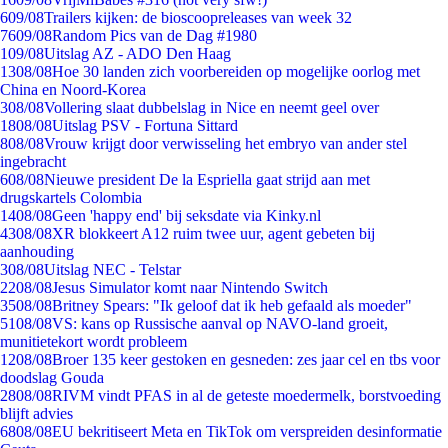
6
09/08
Trailers kijken: de bioscoopreleases van week 32
76
09/08
Random Pics van de Dag #1980
1
09/08
Uitslag AZ - ADO Den Haag
13
08/08
Hoe 30 landen zich voorbereiden op mogelijke oorlog met
China en Noord-Korea
3
08/08
Vollering slaat dubbelslag in Nice en neemt geel over
18
08/08
Uitslag PSV - Fortuna Sittard
8
08/08
Vrouw krijgt door verwisseling het embryo van ander stel
ingebracht
6
08/08
Nieuwe president De la Espriella gaat strijd aan met
drugskartels Colombia
14
08/08
Geen 'happy end' bij seksdate via Kinky.nl
43
08/08
XR blokkeert A12 ruim twee uur, agent gebeten bij
aanhouding
3
08/08
Uitslag NEC - Telstar
22
08/08
Jesus Simulator komt naar Nintendo Switch
35
08/08
Britney Spears: "Ik geloof dat ik heb gefaald als moeder"
51
08/08
VS: kans op Russische aanval op NAVO-land groeit,
munitietekort wordt probleem
12
08/08
Broer 135 keer gestoken en gesneden: zes jaar cel en tbs voor
doodslag Gouda
28
08/08
RIVM vindt PFAS in al de geteste moedermelk, borstvoeding
blijft advies
68
08/08
EU bekritiseert Meta en TikTok om verspreiden desinformatie