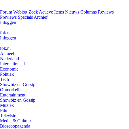
Forum
Weblog
Zoek
Actieve Items
Nieuws
Columns
Reviews
Previews
Specials
Archief
Inloggen
fok.nl
Inloggen
fok.nl
Actueel
Nederland
Internationaal
Economie
Politiek
Tech
Showbiz en Gossip
Opmerkelijk
Entertainment
Showbiz en Gossip
Muziek
Film
Televisie
Media & Cultuur
Bioscoopagenda