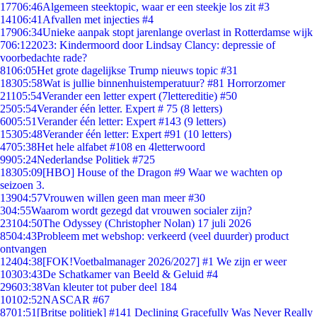
177
06:46
Algemeen steektopic, waar er een steekje los zit #3
141
06:41
Afvallen met injecties #4
179
06:34
Unieke aanpak stopt jarenlange overlast in Rotterdamse wijk
7
06:12
2023: Kindermoord door Lindsay Clancy: depressie of
voorbedachte rade?
81
06:05
Het grote dagelijkse Trump nieuws topic #31
183
05:58
Wat is jullie binnenhuistemperatuur? #81 Horrorzomer
211
05:54
Verander een letter expert (7lettereditie) #50
25
05:54
Verander één letter. Expert # 75 (8 letters)
60
05:51
Verander één letter: Expert #143 (9 letters)
153
05:48
Verander één letter: Expert #91 (10 letters)
47
05:38
Het hele alfabet #108 en 4letterwoord
99
05:24
Nederlandse Politiek #725
183
05:09
[HBO] House of the Dragon #9 Waar we wachten op
seizoen 3.
139
04:57
Vrouwen willen geen man meer #30
3
04:55
Waarom wordt gezegd dat vrouwen socialer zijn?
231
04:50
The Odyssey (Christopher Nolan) 17 juli 2026
85
04:43
Probleem met webshop: verkeerd (veel duurder) product
ontvangen
124
04:38
[FOK!Voetbalmanager 2026/2027] #1 We zijn er weer
103
03:43
De Schatkamer van Beeld & Geluid #4
296
03:38
Van kleuter tot puber deel 184
101
02:52
NASCAR #67
87
01:51
[Britse politiek] #141 Declining Gracefully Was Never Really