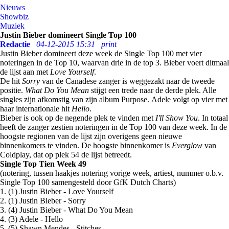
Nieuws
Showbiz
Muziek
Justin Bieber domineert Single Top 100
Redactie
04-12-2015 15:31
print
Justin Bieber domineert deze week de Single Top 100 met vier
noteringen in de Top 10, waarvan drie in de top 3. Bieber voert ditmaal
de lijst aan met
Love Yourself
.
De hit
Sorry
van de Canadese zanger is weggezakt naar de tweede
positie.
What Do You Mean
stijgt een trede naar de derde plek. Alle
singles zijn afkomstig van zijn album Purpose. Adele volgt op vier met
haar internationale hit
Hello
.
Bieber is ook op de negende plek te vinden met
I'll Show You
. In totaal
heeft de zanger zestien noteringen in de Top 100 van deze week. In de
hoogste regionen van de lijst zijn overigens geen nieuwe
binnenkomers te vinden. De hoogste binnenkomer is
Everglow
van
Coldplay, dat op plek 54 de lijst betreedt.
Single Top Tien Week 49
(notering, tussen haakjes notering vorige week, artiest, nummer o.b.v.
Single Top 100 samengesteld door GfK Dutch Charts)
1. (1) Justin Bieber - Love Yourself
2. (1) Justin Bieber - Sorry
3. (4) Justin Bieber - What Do You Mean
4. (3) Adele - Hello
5. (5) Shawn Mendes - Stitches