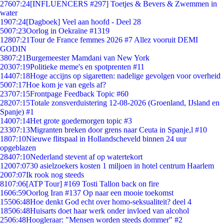
276
07:24
[INFLUENCERS #297] Toetjes & Bevers & Zwemmen in
water
19
07:24
[Dagboek] Veel aan hoofd - Deel 28
50
07:23
Oorlog in Oekraïne #1319
128
07:21
Tour de France femmes 2026 #7 Allez vooruit DEMI
GODIN
38
07:21
Burgemeester Mamdani van New York
203
07:19
Politieke meme's en spotprenten #11
144
07:18
Hoge accijns op sigaretten: nadelige gevolgen voor overheid
50
07:17
Hoe kom je van egels af?
237
07:15
Frontpage Feedback Topic #60
282
07:15
Totale zonsverduistering 12-08-2026 (Groenland, IJsland en
Spanje) #1
140
07:14
Het grote goedemorgen topic #3
233
07:13
Migranten breken door grens naar Ceuta in Spanje,l #10
18
07:10
Nieuwe flitspaal in Hollandscheveld binnen 24 uur
opgeblazen
284
07:10
Nederland stevent af op watertekort
120
07:07
30 asielzoekers kosten 1 miljoen in hotel centrum Haarlem
20
07:07
Ik rook nog steeds
81
07:06
[ATP Tour] #169 Tosti Tallon back on fire
16
06:59
Oorlog Iran #137 Op naar een mooie toekomst
155
06:48
Hoe denkt God echt over homo-seksualiteit? deel 4
185
06:48
Huisarts doet haar werk onder invloed van alcohol
25
06:48
Hoogleraar: "Mensen worden steeds dommer" #2