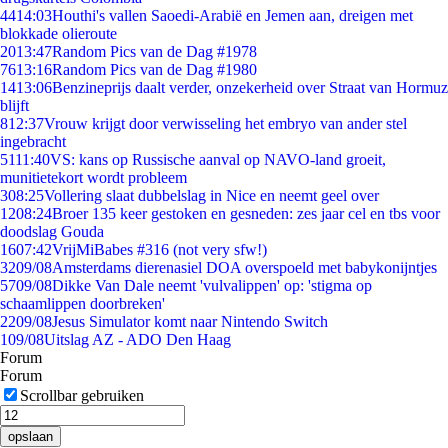
44
14:03
Houthi's vallen Saoedi-Arabië en Jemen aan, dreigen met
blokkade olieroute
20
13:47
Random Pics van de Dag #1978
76
13:16
Random Pics van de Dag #1980
14
13:06
Benzineprijs daalt verder, onzekerheid over Straat van Hormuz
blijft
8
12:37
Vrouw krijgt door verwisseling het embryo van ander stel
ingebracht
51
11:40
VS: kans op Russische aanval op NAVO-land groeit,
munitietekort wordt probleem
3
08:25
Vollering slaat dubbelslag in Nice en neemt geel over
12
08:24
Broer 135 keer gestoken en gesneden: zes jaar cel en tbs voor
doodslag Gouda
16
07:42
VrijMiBabes #316 (not very sfw!)
32
09/08
Amsterdams dierenasiel DOA overspoeld met babykonijntjes
57
09/08
Dikke Van Dale neemt 'vulvalippen' op: 'stigma op
schaamlippen doorbreken'
22
09/08
Jesus Simulator komt naar Nintendo Switch
1
09/08
Uitslag AZ - ADO Den Haag
Forum
Forum
Scrollbar gebruiken
opslaan