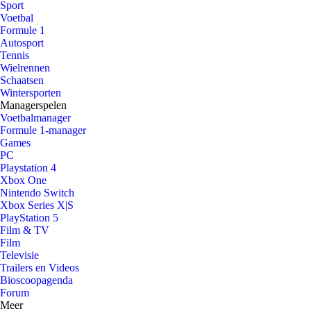
Sport
Voetbal
Formule 1
Autosport
Tennis
Wielrennen
Schaatsen
Wintersporten
Managerspelen
Voetbalmanager
Formule 1-manager
Games
PC
Playstation 4
Xbox One
Nintendo Switch
Xbox Series X|S
PlayStation 5
Film & TV
Film
Televisie
Trailers en Videos
Bioscoopagenda
Forum
Meer