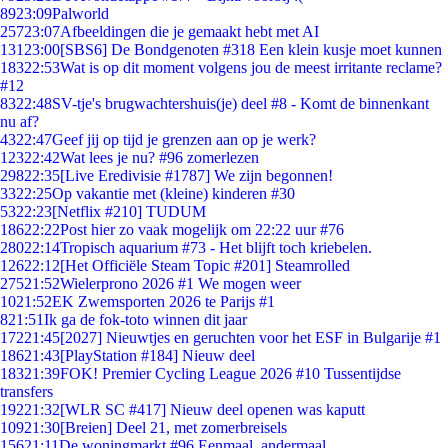
89
23:09
Palworld
257
23:07
Afbeeldingen die je gemaakt hebt met AI
131
23:00
[SBS6] De Bondgenoten #318 Een klein kusje moet kunnen
183
22:53
Wat is op dit moment volgens jou de meest irritante reclame?
#12
83
22:48
SV-tje's brugwachtershuis(je) deel #8 - Komt de binnenkant
nu af?
43
22:47
Geef jij op tijd je grenzen aan op je werk?
123
22:42
Wat lees je nu? #96 zomerlezen
298
22:35
[Live Eredivisie #1787] We zijn begonnen!
33
22:25
Op vakantie met (kleine) kinderen #30
53
22:23
[Netflix #210] TUDUM
186
22:22
Post hier zo vaak mogelijk om 22:22 uur #76
280
22:14
Tropisch aquarium #73 - Het blijft toch kriebelen.
126
22:12
[Het Officiële Steam Topic #201] Steamrolled
275
21:52
Wielerprono 2026 #1 We mogen weer
10
21:52
EK Zwemsporten 2026 te Parijs #1
8
21:51
Ik ga de fok-toto winnen dit jaar
172
21:45
[2027] Nieuwtjes en geruchten voor het ESF in Bulgarije #1
186
21:43
[PlayStation #184] Nieuw deel
183
21:39
FOK! Premier Cycling League 2026 #10 Tussentijdse
transfers
192
21:32
[WLR SC #417] Nieuw deel openen was kaputt
109
21:30
[Breien] Deel 21, met zomerbreisels
156
21:11
De woningmarkt #96 Eenmaal, andermaal