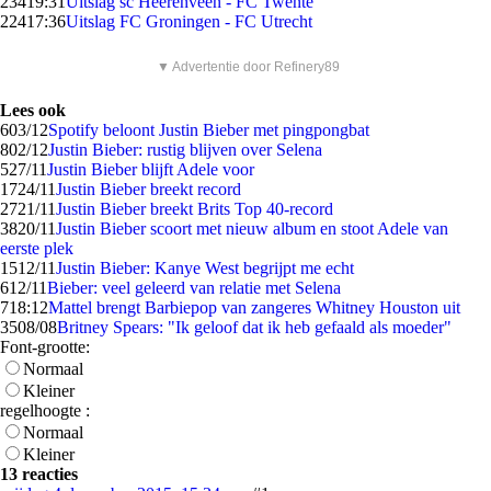
234
19:31
Uitslag sc Heerenveen - FC Twente
224
17:36
Uitslag FC Groningen - FC Utrecht
▼ Advertentie door Refinery89
Lees ook
6
03/12
Spotify beloont Justin Bieber met pingpongbat
8
02/12
Justin Bieber: rustig blijven over Selena
5
27/11
Justin Bieber blijft Adele voor
17
24/11
Justin Bieber breekt record
27
21/11
Justin Bieber breekt Brits Top 40-record
38
20/11
Justin Bieber scoort met nieuw album en stoot Adele van
eerste plek
15
12/11
Justin Bieber: Kanye West begrijpt me echt
6
12/11
Bieber: veel geleerd van relatie met Selena
7
18:12
Mattel brengt Barbiepop van zangeres Whitney Houston uit
35
08/08
Britney Spears: "Ik geloof dat ik heb gefaald als moeder"
Font-grootte:
Normaal
Kleiner
regelhoogte :
Normaal
Kleiner
13 reacties