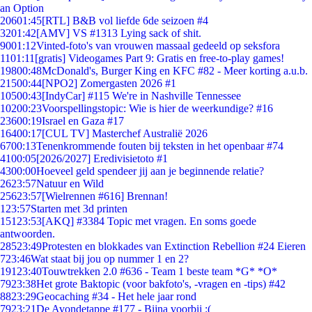
an Option
206
01:45
[RTL] B&B vol liefde 6de seizoen #4
32
01:42
[AMV] VS #1313 Lying sack of shit.
90
01:12
Vinted-foto's van vrouwen massaal gedeeld op seksfora
11
01:11
[gratis] Videogames Part 9: Gratis en free-to-play games!
198
00:48
McDonald's, Burger King en KFC #82 - Meer korting a.u.b.
215
00:44
[NPO2] Zomergasten 2026 #1
105
00:43
[IndyCar] #115 We're in Nashville Tennessee
102
00:23
Voorspellingstopic: Wie is hier de weerkundige? #16
236
00:19
Israel en Gaza #17
164
00:17
[CUL TV] Masterchef Australië 2026
67
00:13
Tenenkrommende fouten bij teksten in het openbaar #74
41
00:05
[2026/2027] Eredivisietoto #1
43
00:00
Hoeveel geld spendeer jij aan je beginnende relatie?
26
23:57
Natuur en Wild
256
23:57
[Wielrennen #616] Brennan!
1
23:57
Starten met 3d printen
151
23:53
[AKQ] #3384 Topic met vragen. En soms goede
antwoorden.
285
23:49
Protesten en blokkades van Extinction Rebellion #24 Eieren
7
23:46
Wat staat bij jou op nummer 1 en 2?
191
23:40
Touwtrekken 2.0 #636 - Team 1 beste team *G* *O*
79
23:38
Het grote Baktopic (voor bakfoto's, -vragen en -tips) #42
88
23:29
Geocaching #34 - Het hele jaar rond
79
23:21
De Avondetappe #177 - Bijna voorbij :(