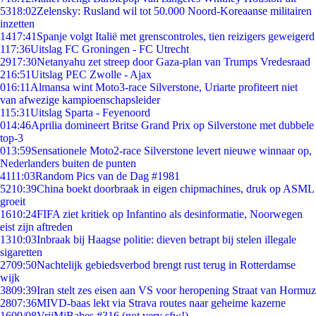
53
18:02
Zelensky: Rusland wil tot 50.000 Noord-Koreaanse militairen
inzetten
14
17:41
Spanje volgt Italië met grenscontroles, tien reizigers geweigerd
1
17:36
Uitslag FC Groningen - FC Utrecht
29
17:30
Netanyahu zet streep door Gaza-plan van Trumps Vredesraad
2
16:51
Uitslag PEC Zwolle - Ajax
0
16:11
Almansa wint Moto3-race Silverstone, Uriarte profiteert niet
van afwezige kampioenschapsleider
1
15:31
Uitslag Sparta - Feyenoord
0
14:46
Aprilia domineert Britse Grand Prix op Silverstone met dubbele
top-3
0
13:59
Sensationele Moto2-race Silverstone levert nieuwe winnaar op,
Nederlanders buiten de punten
41
11:03
Random Pics van de Dag #1981
52
10:39
China boekt doorbraak in eigen chipmachines, druk op ASML
groeit
16
10:24
FIFA ziet kritiek op Infantino als desinformatie, Noorwegen
eist zijn aftreden
13
10:03
Inbraak bij Haagse politie: dieven betrapt bij stelen illegale
sigaretten
27
09:50
Nachtelijk gebiedsverbod brengt rust terug in Rotterdamse
wijk
38
09:39
Iran stelt zes eisen aan VS voor heropening Straat van Hormuz
28
07:36
MIVD-baas lekt via Strava routes naar geheime kazerne
16
09/08
VrijMiBabes #316 (not very sfw!)