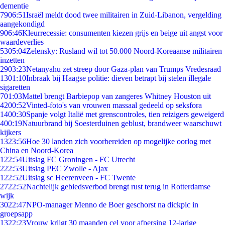
dementie
79
06:51
Israël meldt dood twee militairen in Zuid-Libanon, vergelding
aangekondigd
9
06:46
Kleurrecessie: consumenten kiezen grijs en beige uit angst voor
waardeverlies
53
05:04
Zelensky: Rusland wil tot 50.000 Noord-Koreaanse militairen
inzetten
29
03:23
Netanyahu zet streep door Gaza-plan van Trumps Vredesraad
13
01:10
Inbraak bij Haagse politie: dieven betrapt bij stelen illegale
sigaretten
7
01:03
Mattel brengt Barbiepop van zangeres Whitney Houston uit
42
00:52
Vinted-foto's van vrouwen massaal gedeeld op seksfora
14
00:30
Spanje volgt Italië met grenscontroles, tien reizigers geweigerd
4
00:19
Natuurbrand bij Soesterduinen geblust, brandweer waarschuwt
kijkers
13
23:56
Hoe 30 landen zich voorbereiden op mogelijke oorlog met
China en Noord-Korea
1
22:54
Uitslag FC Groningen - FC Utrecht
2
22:53
Uitslag PEC Zwolle - Ajax
1
22:52
Uitslag sc Heerenveen - FC Twente
27
22:52
Nachtelijk gebiedsverbod brengt rust terug in Rotterdamse
wijk
30
22:47
NPO-manager Menno de Boer geschorst na dickpic in
groepsapp
13
22:23
Vrouw krijgt 30 maanden cel voor afpersing 12-jarige