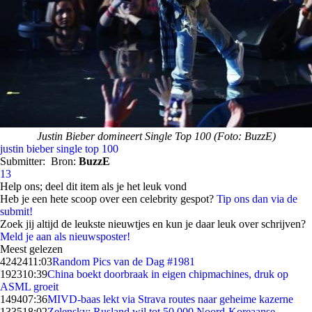
Justin Bieber domineert Single Top 100 (Foto: BuzzE)
justin bieber
single top 100
Submitter:
Bron:
BuzzE
13
Help ons; deel dit item als je het leuk vond
Heb je een hete scoop over een celebrity gespot?
Tip ons dan via de
submit!
Zoek jij altijd de leukste nieuwtjes en kun je daar leuk over schrijven?
Meld je aan als nieuwsposter!
Meest gelezen
42424
11:03
Random Pics van de Dag #1981
1923
10:39
China boekt doorbraak in eigen chipmachines, druk op
ASML groeit
1494
07:36
MIVD-baas lekt via Strava routes naar geheime kazerne
1335
18:02
Zelensky: Rusland wil tot 50.000 Noord-Koreaanse