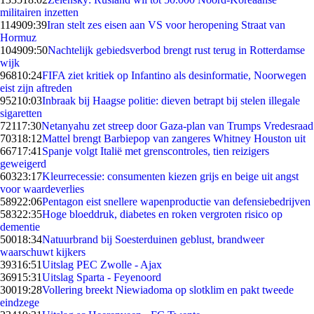
militairen inzetten
1149
09:39
Iran stelt zes eisen aan VS voor heropening Straat van
Hormuz
1049
09:50
Nachtelijk gebiedsverbod brengt rust terug in Rotterdamse
wijk
968
10:24
FIFA ziet kritiek op Infantino als desinformatie, Noorwegen
eist zijn aftreden
952
10:03
Inbraak bij Haagse politie: dieven betrapt bij stelen illegale
sigaretten
721
17:30
Netanyahu zet streep door Gaza-plan van Trumps Vredesraad
703
18:12
Mattel brengt Barbiepop van zangeres Whitney Houston uit
667
17:41
Spanje volgt Italië met grenscontroles, tien reizigers
geweigerd
603
23:17
Kleurrecessie: consumenten kiezen grijs en beige uit angst
voor waardeverlies
589
22:06
Pentagon eist snellere wapenproductie van defensiebedrijven
583
22:35
Hoge bloeddruk, diabetes en roken vergroten risico op
dementie
500
18:34
Natuurbrand bij Soesterduinen geblust, brandweer
waarschuwt kijkers
393
16:51
Uitslag PEC Zwolle - Ajax
369
15:31
Uitslag Sparta - Feyenoord
300
19:28
Vollering breekt Niewiadoma op slotklim en pakt tweede
eindzege