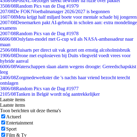
43
08/08
PostNL-bezorger steekt bewoner na ruzie over pakket
35
08/08
Random Pics van de Dag #1979
2
07/08
De FOK!Voetbalmanager 2026/2027 is begonnen
16
07/08
Meta krijgt half miljard boete voor mentale schade bij jongeren
20
07/08
Denemarken pakt AI-gebruik in scholen aan: extra mondelinge
examens
20
07/08
Random Pics van de Dag #1978
66
06/08
Onlyfans-model met G-cup wil als NASA-ambassadeur naar
maan
25
06/08
Huisarts per direct uit vak gezet om ernstig alcoholmisbruik
19
06/08
Drone met explosieven bij Duits vliegveld voedt vrees voor
hybride aanval
60
06/08
Waterschappen slaan alarm wegens droogte: Gereedschapskist
leeg
24
06/08
Zorgmedewerkster die 's nachts haar vriend bezocht terecht
ontslagen
38
06/08
Random Pics van de Dag #1977
21
05/08
Tanken in België wordt nóg aantrekkelijker
Laatste items
Laatste items
Toon berichten uit deze thema's
Actueel
Entertainment
Sport
Film & Tv