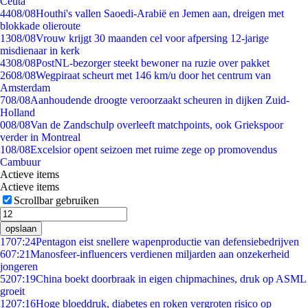
Ceuta
44
08/08
Houthi's vallen Saoedi-Arabië en Jemen aan, dreigen met
blokkade olieroute
13
08/08
Vrouw krijgt 30 maanden cel voor afpersing 12-jarige
misdienaar in kerk
43
08/08
PostNL-bezorger steekt bewoner na ruzie over pakket
26
08/08
Wegpiraat scheurt met 146 km/u door het centrum van
Amsterdam
7
08/08
Aanhoudende droogte veroorzaakt scheuren in dijken Zuid-
Holland
0
08/08
Van de Zandschulp overleeft matchpoints, ook Griekspoor
verder in Montreal
1
08/08
Excelsior opent seizoen met ruime zege op promovendus
Cambuur
Actieve items
Actieve items
Scrollbar gebruiken
opslaan
17
07:24
Pentagon eist snellere wapenproductie van defensiebedrijven
6
07:21
Manosfeer-influencers verdienen miljarden aan onzekerheid
jongeren
52
07:19
China boekt doorbraak in eigen chipmachines, druk op ASML
groeit
12
07:16
Hoge bloeddruk, diabetes en roken vergroten risico op