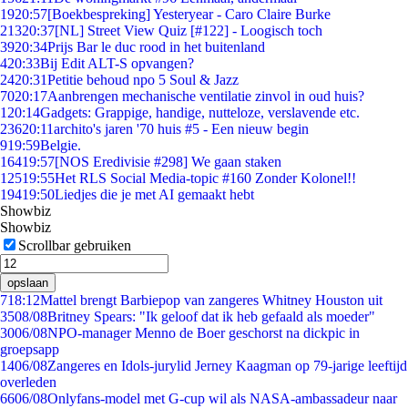
19
20:57
[Boekbespreking] Yesteryear - Caro Claire Burke
213
20:37
[NL] Street View Quiz [#122] - Loogisch toch
39
20:34
Prijs Bar le duc rood in het buitenland
4
20:33
Bij Edit ALT-S opvangen?
24
20:31
Petitie behoud npo 5 Soul & Jazz
70
20:17
Aanbrengen mechanische ventilatie zinvol in oud huis?
1
20:14
Gadgets: Grappige, handige, nutteloze, verslavende etc.
236
20:11
archito's jaren '70 huis #5 - Een nieuw begin
9
19:59
Belgie.
164
19:57
[NOS Eredivisie #298] We gaan staken
125
19:55
Het RLS Social Media-topic #160 Zonder Kolonel!!
194
19:50
Liedjes die je met AI gemaakt hebt
Showbiz
Showbiz
Scrollbar gebruiken
opslaan
7
18:12
Mattel brengt Barbiepop van zangeres Whitney Houston uit
35
08/08
Britney Spears: "Ik geloof dat ik heb gefaald als moeder"
30
06/08
NPO-manager Menno de Boer geschorst na dickpic in
groepsapp
14
06/08
Zangeres en Idols-jurylid Jerney Kaagman op 79-jarige leeftijd
overleden
66
06/08
Onlyfans-model met G-cup wil als NASA-ambassadeur naar