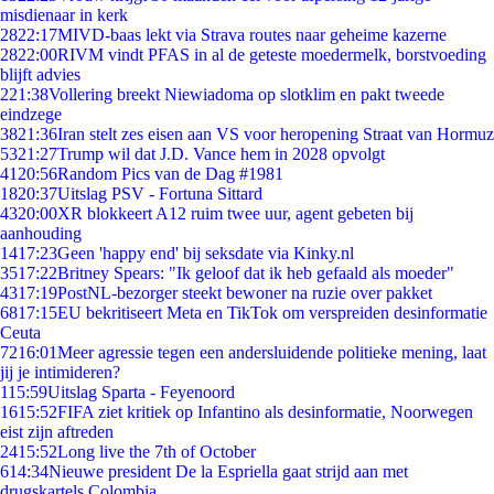
misdienaar in kerk
28
22:17
MIVD-baas lekt via Strava routes naar geheime kazerne
28
22:00
RIVM vindt PFAS in al de geteste moedermelk, borstvoeding
blijft advies
2
21:38
Vollering breekt Niewiadoma op slotklim en pakt tweede
eindzege
38
21:36
Iran stelt zes eisen aan VS voor heropening Straat van Hormuz
53
21:27
Trump wil dat J.D. Vance hem in 2028 opvolgt
41
20:56
Random Pics van de Dag #1981
18
20:37
Uitslag PSV - Fortuna Sittard
43
20:00
XR blokkeert A12 ruim twee uur, agent gebeten bij
aanhouding
14
17:23
Geen 'happy end' bij seksdate via Kinky.nl
35
17:22
Britney Spears: "Ik geloof dat ik heb gefaald als moeder"
43
17:19
PostNL-bezorger steekt bewoner na ruzie over pakket
68
17:15
EU bekritiseert Meta en TikTok om verspreiden desinformatie
Ceuta
72
16:01
Meer agressie tegen een andersluidende politieke mening, laat
jij je intimideren?
1
15:59
Uitslag Sparta - Feyenoord
16
15:52
FIFA ziet kritiek op Infantino als desinformatie, Noorwegen
eist zijn aftreden
24
15:52
Long live the 7th of October
6
14:34
Nieuwe president De la Espriella gaat strijd aan met
drugskartels Colombia