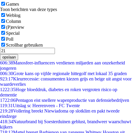
Games
Toon berichten van deze types
Weblog
Column
(P)review
Special
Poll
Scrollbar gebruiken
opslaan
6
06:38
Manosfeer-influencers verdienen miljarden aan onzekerheid
jongeren
0
06:30
Grote kans op vijfde regionale hittegolf met lokaal 35 graden
9
23:17
Kleurrecessie: consumenten kiezen grijs en beige uit angst voor
waardeverlies
12
22:35
Hoge bloeddruk, diabetes en roken vergroten risico op
dementie
17
22:06
Pentagon eist snellere wapenproductie van defensiebedrijven
1
19:31
Uitslag sc Heerenveen - FC Twente
2
19:28
Vollering breekt Niewiadoma op slotklim en pakt tweede
eindzege
4
18:34
Natuurbrand bij Soesterduinen geblust, brandweer waarschuwt
kijkers
7
18:12
Mattel brengt Barbiepop van zangeres Whitney Houston uit