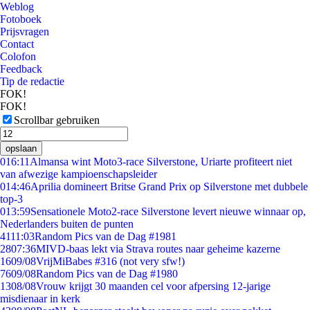
Weblog
Fotoboek
Prijsvragen
Contact
Colofon
Feedback
Tip de redactie
FOK!
FOK!
Scrollbar gebruiken
opslaan
0
16:11
Almansa wint Moto3-race Silverstone, Uriarte profiteert niet
van afwezige kampioenschapsleider
0
14:46
Aprilia domineert Britse Grand Prix op Silverstone met dubbele
top-3
0
13:59
Sensationele Moto2-race Silverstone levert nieuwe winnaar op,
Nederlanders buiten de punten
41
11:03
Random Pics van de Dag #1981
28
07:36
MIVD-baas lekt via Strava routes naar geheime kazerne
16
09/08
VrijMiBabes #316 (not very sfw!)
76
09/08
Random Pics van de Dag #1980
13
08/08
Vrouw krijgt 30 maanden cel voor afpersing 12-jarige
misdienaar in kerk