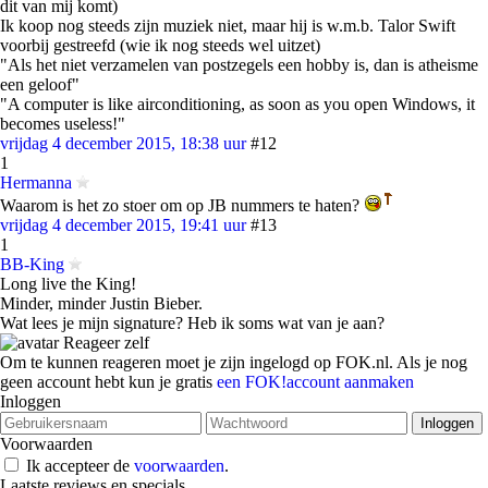
dit van mij komt)
Ik koop nog steeds zijn muziek niet, maar hij is w.m.b. Talor Swift
voorbij gestreefd (wie ik nog steeds wel uitzet)
"Als het niet verzamelen van postzegels een hobby is, dan is atheisme
een geloof"
"A computer is like airconditioning, as soon as you open Windows, it
becomes useless!"
vrijdag 4 december 2015, 18:38 uur
#12
1
Hermanna
Waarom is het zo stoer om op JB nummers te haten?
vrijdag 4 december 2015, 19:41 uur
#13
1
BB-King
Long live the King!
Minder, minder Justin Bieber.
Wat lees je mijn signature? Heb ik soms wat van je aan?
Reageer zelf
Om te kunnen reageren moet je zijn ingelogd op FOK.nl. Als je nog
geen account hebt kun je gratis
een FOK!account aanmaken
Inloggen
Voorwaarden
Ik accepteer de
voorwaarden
.
Laatste reviews en specials