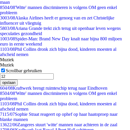
maan
85
04/08
'Witte' mannen discrimineren is volgens OM geen enkel
probleem
30
03/08
Alaska Airlines heeft er genoeg van en zet Christelijke
influencer uit vliegtuig
58
03/08
Ariana Grande trekt zich terug uit openbaar leven wegens
speculaties gezondheid
10
03/08
Spider-Man: Brand New Day knalt naar bijna 800 miljoen
euro in eerste weekend
11
03/08
Phil Collins dronk zich bijna dood, kinderen moesten al
afscheid nemen
Muziek
Muziek
Scrollbar gebruiken
opslaan
6
04/08
Kraftwerk brengt ruimteschip terug naar Eindhoven
85
04/08
'Witte' mannen discrimineren is volgens OM geen enkel
probleem
11
03/08
Phil Collins dronk zich bijna dood, kinderen moesten al
afscheid nemen
71
15/07
Sophie Straat reageert op ophef op haar haatoproep naar
blanke mannen
136
22/06
Zangeres stuurt 'witte' mannen naar achteren in de zaal
17
08/06
Kraftwerk laat Royal Albert Hall schitteren