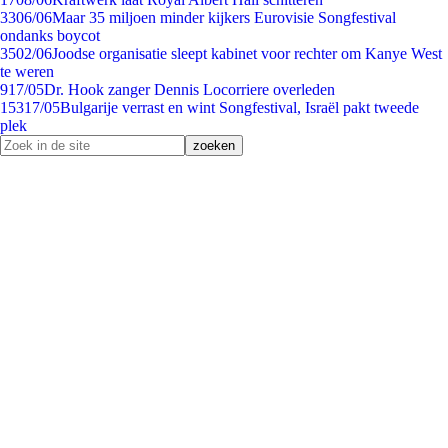
33
06/06
Maar 35 miljoen minder kijkers Eurovisie Songfestival
ondanks boycot
35
02/06
Joodse organisatie sleept kabinet voor rechter om Kanye West
te weren
9
17/05
Dr. Hook zanger Dennis Locorriere overleden
153
17/05
Bulgarije verrast en wint Songfestival, Israël pakt tweede
plek