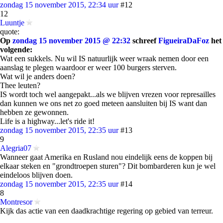
zondag 15 november 2015, 22:34 uur
#12
12
Luuntje
quote:
Op
zondag 15 november 2015 @ 22:32
schreef
FigueiraDaFoz
het
volgende:
Wat een sukkels. Nu wil IS natuurlijk weer wraak nemen door een
aanslag te plegen waardoor er weer 100 burgers sterven.
Wat wil je anders doen?
Thee leuten?
IS wordt toch wel aangepakt...als we blijven vrezen voor represailles
dan kunnen we ons net zo goed meteen aansluiten bij IS want dan
hebben ze gewonnen.
Life is a highway...let's ride it!
zondag 15 november 2015, 22:35 uur
#13
9
Alegria07
Wanneer gaat Amerika en Rusland nou eindelijk eens de koppen bij
elkaar steken en "grondtroepen sturen"? Dit bombarderen kun je wel
eindeloos blijven doen.
zondag 15 november 2015, 22:35 uur
#14
8
Montresor
Kijk das actie van een daadkrachtige regering op gebied van terreur.