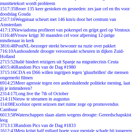
munitietekort wordt probleem
15
17:35
Broer 135 keer gestoken en gesneden: zes jaar cel en tbs voor
doodslag Gouda
25
17:16
Wegpiraat scheurt met 146 km/u door het centrum van
Amsterdam
4
17:13
Niewiadoma profiteert van pokerspel en grijpt geel op Ventoux
11
16:48
Vrouw krijgt 30 maanden cel voor afpersing 12-jarige
misdienaar in kerk
38
16:48
PostNL-bezorger steekt bewoner na ruzie over pakket
7
16:10
Aanhoudende droogte veroorzaakt scheuren in dijken Zuid-
Holland
27
15:52
Italië hindert reizigers uit Spanje na migratiecrisis Ceuta
40
15:46
Random Pics van de Dag #1980
37
15:16
CDA en D66 willen ingrijpen tegen 'gluurbrillen' die mensen
ongemerkt filmen
69
14:25
Meer agressie tegen een andersluidende politieke mening, laat
jij je intimideren?
23
14:17
Long live the 7th of October
2
14:11
Nieuw te streamen in augustus
1
14:08
Excelsior opent seizoen met ruime zege op promovendus
Cambuur
60
13:58
Waterschappen slaan alarm wegens droogte: Gereedschapskist
leeg
37
13:13
Random Pics van de Dag #1833
16
12:43
Meta krijgt half miljard boete voor mentale schade bij jongeren