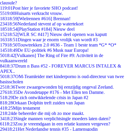
clausule?
1
19:01
Post hier je favoriete SHO podcast!
55
19:00
Huisarts verkracht vrouw.
183
18:59
[Wielrennen #616] Brennan!
234
18:56
Nederland stevent af op watertekort
185
18:54
[PlayStation #184] Nieuw deel
152
18:52
[WLR SC #417] Nieuw deel openen was kaputt
163
18:51
Dingen waar je enorm vrolijk van wordt #3
179
18:50
Touwtrekken 2.0 #636 - Team 1 beste team *G* *O*
145
18:49
De EU-politiek #6 Musk naar Europa!
50
18:42
[Vulkanen] The Ring of Fire #9: Activiteit in de
vulkaanwereld
84
18:37
Drum n Bass #52 - FOREVER MARCUS INTALEX &
APEX..
50
18:37
OM-Teamleider met kinderporno is oud-directeur van twee
basisscholen
25
18:36
Twee zwaargewonden bij eenzijdig ongeval Zeeland.
276
18:35
De Avondetappe #176 - Met Ellen ten Damme.
5
18:29
De zich ontwikkelende crisis in Japan #2
8
18:28
Orkaan Dolphin treft zuiden van Japan
4
18:25
Mijn testament
2
18:24
de beheerder die mij oh zo moe maakt.
34
18:23
Single mannen verplichtsingle moeders laten daten?
61
18:23
Zou je vreemdgaan in een relatie kunnen vergeven?
294
18:21
Het Nederlandse tennis #35 - Lamensgodin