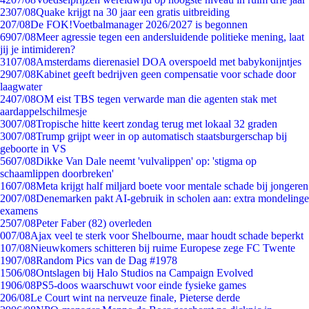
23
07/08
Quake krijgt na 30 jaar een gratis uitbreiding
2
07/08
De FOK!Voetbalmanager 2026/2027 is begonnen
69
07/08
Meer agressie tegen een andersluidende politieke mening, laat
jij je intimideren?
31
07/08
Amsterdams dierenasiel DOA overspoeld met babykonijntjes
29
07/08
Kabinet geeft bedrijven geen compensatie voor schade door
laagwater
24
07/08
OM eist TBS tegen verwarde man die agenten stak met
aardappelschilmesje
30
07/08
Tropische hitte keert zondag terug met lokaal 32 graden
30
07/08
Trump grijpt weer in op automatisch staatsburgerschap bij
geboorte in VS
56
07/08
Dikke Van Dale neemt 'vulvalippen' op: 'stigma op
schaamlippen doorbreken'
16
07/08
Meta krijgt half miljard boete voor mentale schade bij jongeren
20
07/08
Denemarken pakt AI-gebruik in scholen aan: extra mondelinge
examens
25
07/08
Peter Faber (82) overleden
0
07/08
Ajax veel te sterk voor Shelbourne, maar houdt schade beperkt
1
07/08
Nieuwkomers schitteren bij ruime Europese zege FC Twente
19
07/08
Random Pics van de Dag #1978
15
06/08
Ontslagen bij Halo Studios na Campaign Evolved
19
06/08
PS5-doos waarschuwt voor einde fysieke games
2
06/08
Le Court wint na nerveuze finale, Pieterse derde