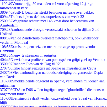
11
09:49
Vrouw krijgt 30 maanden cel voor afpersing 12-jarige
misdienaar in kerk
38
09:46
PostNL-bezorger steekt bewoner na ruzie over pakket
6
09:45
Trailers kijken: de bioscoopreleases van week 32
25
09:32
Wegpiraat scheurt met 146 km/u door het centrum van
Amsterdam
7
09:28
Aanhoudende droogte veroorzaakt scheuren in dijken Zuid-
Holland
0
08:59
Van de Zandschulp overleeft matchpoints, ook Griekspoor
verder in Montreal
1
08:56
Excelsior opent seizoen met ruime zege op promovendus
Cambuur
2
08:35
Nieuw te streamen in augustus
4
04:46
Niewiadoma profiteert van pokerspel en grijpt geel op Ventoux
35
00:07
Random Pics van de Dag #1979
27
07/08
Italië hindert reizigers uit Spanje na migratiecrisis Ceuta
24
07/08
Vier aanhoudingen na doodsbedreiging burgemeester Depla
van Breda
11
07/08
Smokkelbende opgerold in Spanje, verdienden miljoenen aan
migranten
37
07/08
CDA en D66 willen ingrijpen tegen 'gluurbrillen' die mensen
ongemerkt filmen
11
07/08
Benzineprijs daalt verder, onzekerheid over Straat van Hormuz
blijft
42
07/08
Voedselprijzen wereldwijd op hoogste niveau in ruim drie jaar