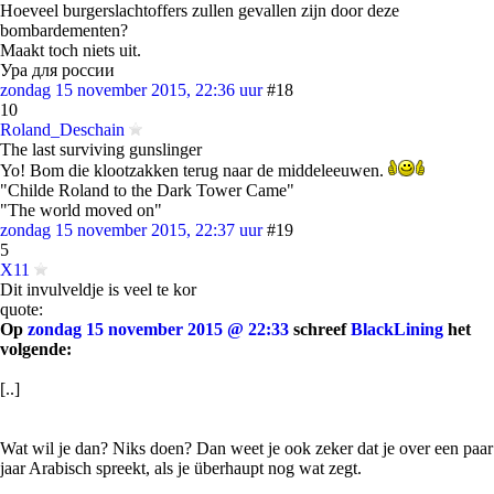
Hoeveel burgerslachtoffers zullen gevallen zijn door deze
bombardementen?
Maakt toch niets uit.
Ура для россии
zondag 15 november 2015, 22:36 uur
#18
10
Roland_Deschain
The last surviving gunslinger
Yo! Bom die klootzakken terug naar de middeleeuwen.
"Childe Roland to the Dark Tower Came"
"The world moved on"
zondag 15 november 2015, 22:37 uur
#19
5
X11
Dit invulveldje is veel te kor
quote:
Op
zondag 15 november 2015 @ 22:33
schreef
BlackLining
het
volgende:
[..]
Wat wil je dan? Niks doen? Dan weet je ook zeker dat je over een paar
jaar Arabisch spreekt, als je überhaupt nog wat zegt.