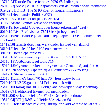
137
19:24
Tour de France femmes 2026 #5 Lollergps
269
19:23
[AMV] VS #1312 spammers van de internationale rechtsorde
0
19:22
[SHO FB] The SHO goes on zonder Influencers
89
19:21
Nederlandse Politiek #725
280
19:20
Van kleuter tot puber deel 184
3
19:20
Ariana Grande verlaat de spotlight.
88
19:19
Hoe denkt God echt over homo-seksualiteit? deel 4
60
19:19
[Live Eredivisie #1785] We zijn begonnen!
228
19:19
Nederlandse plaatsnamen lepeltopic #213 elk gehucht met
een bord telt
114
19:18
Huisarts doet haar werk onder invloed van alcohol
36
19:18
Het hele alfabet #108 en 4letterwoord
38
19:16
Dierenlepeltopic #150
136
19:16
Meisjesnamenlepeltopic #367 LOOOOL LAPO
245
19:15
Voetballers lepel topic #16
159
19:13
Migranten breken door grens naar Ceuta in Spanje,l #10
113
19:12
Koopzegels sparen bij AH duurt straks 2x zo lang
149
19:11
Sterren toen en nu #11
226
19:11
archito's jaren '70 huis #5 - Een nieuw begin
72
19:10
[HAZES-gate #118] Echt een leuk wijf
254
19:10
Oorlog Iran #136 Bridge and powerplant day incoming?
166
19:09
Traditioneel tekenen #6; met honden
191
19:06
Oorlog in Oekraïne #1318 Drone baby drone
195
19:04
[RTL] B&B vol liefde 6de seizoen #4
27
19:03
Defensiepact Pakistan, Turkije en Saudi-Arabië bevat art.5