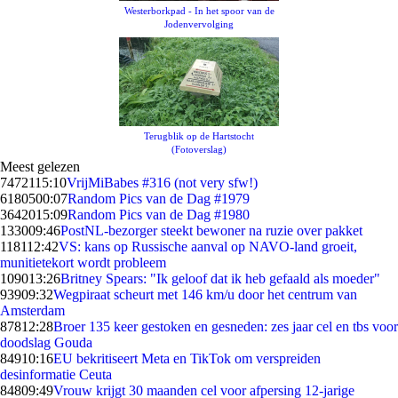
Westerborkpad - In het spoor van de
Jodenvervolging
Terugblik op de Hartstocht
(Fotoverslag)
Meest gelezen
74721
15:10
VrijMiBabes #316 (not very sfw!)
61805
00:07
Random Pics van de Dag #1979
36420
15:09
Random Pics van de Dag #1980
1330
09:46
PostNL-bezorger steekt bewoner na ruzie over pakket
1181
12:42
VS: kans op Russische aanval op NAVO-land groeit,
munitietekort wordt probleem
1090
13:26
Britney Spears: "Ik geloof dat ik heb gefaald als moeder"
939
09:32
Wegpiraat scheurt met 146 km/u door het centrum van
Amsterdam
878
12:28
Broer 135 keer gestoken en gesneden: zes jaar cel en tbs voor
doodslag Gouda
849
10:16
EU bekritiseert Meta en TikTok om verspreiden
desinformatie Ceuta
848
09:49
Vrouw krijgt 30 maanden cel voor afpersing 12-jarige