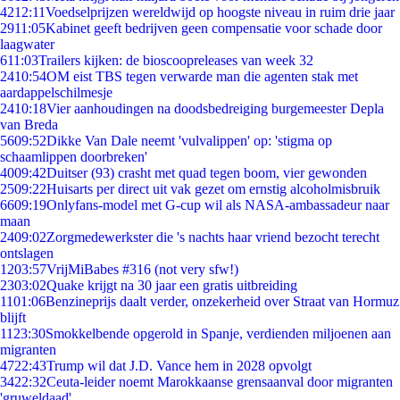
42
12:11
Voedselprijzen wereldwijd op hoogste niveau in ruim drie jaar
29
11:05
Kabinet geeft bedrijven geen compensatie voor schade door
laagwater
6
11:03
Trailers kijken: de bioscoopreleases van week 32
24
10:54
OM eist TBS tegen verwarde man die agenten stak met
aardappelschilmesje
24
10:18
Vier aanhoudingen na doodsbedreiging burgemeester Depla
van Breda
56
09:52
Dikke Van Dale neemt 'vulvalippen' op: 'stigma op
schaamlippen doorbreken'
40
09:42
Duitser (93) crasht met quad tegen boom, vier gewonden
25
09:22
Huisarts per direct uit vak gezet om ernstig alcoholmisbruik
66
09:19
Onlyfans-model met G-cup wil als NASA-ambassadeur naar
maan
24
09:02
Zorgmedewerkster die 's nachts haar vriend bezocht terecht
ontslagen
12
03:57
VrijMiBabes #316 (not very sfw!)
23
03:02
Quake krijgt na 30 jaar een gratis uitbreiding
11
01:06
Benzineprijs daalt verder, onzekerheid over Straat van Hormuz
blijft
11
23:30
Smokkelbende opgerold in Spanje, verdienden miljoenen aan
migranten
47
22:43
Trump wil dat J.D. Vance hem in 2028 opvolgt
34
22:32
Ceuta-leider noemt Marokkaanse grensaanval door migranten
'gruweldaad'