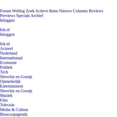
Forum
Weblog
Zoek
Actieve Items
Nieuws
Columns
Reviews
Previews
Specials
Archief
Inloggen
fok.nl
Inloggen
fok.nl
Actueel
Nederland
Internationaal
Economie
Politiek
Tech
Showbiz en Gossip
Opmerkelijk
Entertainment
Showbiz en Gossip
Muziek
Film
Televisie
Media & Cultuur
Bioscoopagenda