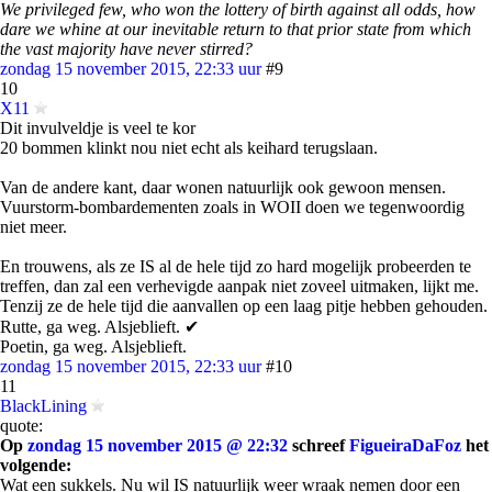
We privileged few, who won the lottery of birth against all odds, how
dare we whine at our inevitable return to that prior state from which
the vast majority have never stirred?
zondag 15 november 2015, 22:33 uur
#9
10
X11
Dit invulveldje is veel te kor
20 bommen klinkt nou niet echt als keihard terugslaan.
Van de andere kant, daar wonen natuurlijk ook gewoon mensen.
Vuurstorm-bombardementen zoals in WOII doen we tegenwoordig
niet meer.
En trouwens, als ze IS al de hele tijd zo hard mogelijk probeerden te
treffen, dan zal een verhevigde aanpak niet zoveel uitmaken, lijkt me.
Tenzij ze de hele tijd die aanvallen op een laag pitje hebben gehouden.
Rutte, ga weg. Alsjeblieft. ✔
Poetin, ga weg. Alsjeblieft.
zondag 15 november 2015, 22:33 uur
#10
11
BlackLining
quote:
Op
zondag 15 november 2015 @ 22:32
schreef
FigueiraDaFoz
het
volgende:
Wat een sukkels. Nu wil IS natuurlijk weer wraak nemen door een