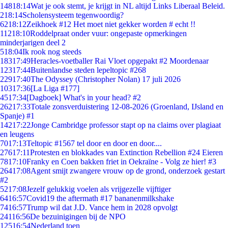
148
18:14
Wat je ook stemt, je krijgt in NL altijd Links Liberaal Beleid.
2
18:14
Scholensysteem tegenwoordig?
62
18:12
Zeikhoek #12 Het moet niet gekker worden # echt !!
112
18:10
Roddelpraat onder vuur: ongepaste opmerkingen
minderjarigen deel 2
5
18:04
Ik rook nog steeds
183
17:49
Heracles-voetballer Rai Vloet opgepakt #2 Moordenaar
123
17:44
Buitenlandse steden lepeltopic #268
229
17:40
The Odyssey (Christopher Nolan) 17 juli 2026
103
17:36
[La Liga #177]
45
17:34
[Dagboek] What's in your head? #2
262
17:33
Totale zonsverduistering 12-08-2026 (Groenland, IJsland en
Spanje) #1
142
17:22
Jonge Cambridge professor stapt op na claims over plagiaat
en leugens
70
17:13
Teltopic #1567 tel door en door en door....
276
17:11
Protesten en blokkades van Extinction Rebellion #24 Eieren
78
17:10
Franky en Coen bakken friet in Oekraïne - Volg ze hier! #3
264
17:08
Agent smijt zwangere vrouw op de grond, onderzoek gestart
#2
52
17:08
Jezelf gelukkig voelen als vrijgezelle vijftiger
64
16:57
Covid19 the aftermath #17 bananenmilkshake
74
16:57
Trump wil dat J.D. Vance hem in 2028 opvolgt
241
16:56
De bezuinigingen bij de NPO
125
16:54
Nederland toen