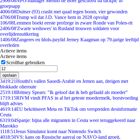
29
06/08
NPO-manager Menno de Boer geschorst na dickpic in
groepsapp
40
06/08
Duitser (93) crasht met quad tegen boom, vier gewonden
47
06/08
Trump wil dat J.D. Vance hem in 2028 opvolgt
1
06/08
Lemmen boekt eerste profzege in zware Ronde van Polen-rit
24
06/08
'Zwarte weduwes' in Rusland trouwen soldaten voor
overlijdensuitkering
14
06/08
Zangeres en Idols-jurylid Jerney Kaagman op 79-jarige leeftijd
overleden
Actieve items
Actieve items
Scrollbar gebruiken
opslaan
34
19:21
Houthi's vallen Saoedi-Arabië en Jemen aan, dreigen met
blokkade olieroute
25
19:18
Britney Spears: "Ik geloof dat ik heb gefaald als moeder"
17
19:15
RIVM vindt PFAS in al het geteste moedermelk, borstvoeding
blijft advies
46
19:14
EU bekritiseert Meta en TikTok om verspreiden desinformatie
Ceuta
63
19:04
Spanje: bijna alle migranten in Ceuta weer teruggekeerd naar
Marokko
11
18:51
Jesus Simulator komt naar Nintendo Switch
40
18:50
VS: kans op Russische aanval op NAVO-land groeit,