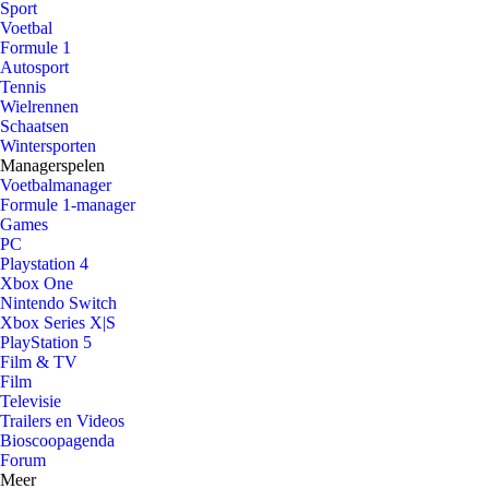
Sport
Voetbal
Formule 1
Autosport
Tennis
Wielrennen
Schaatsen
Wintersporten
Managerspelen
Voetbalmanager
Formule 1-manager
Games
PC
Playstation 4
Xbox One
Nintendo Switch
Xbox Series X|S
PlayStation 5
Film & TV
Film
Televisie
Trailers en Videos
Bioscoopagenda
Forum
Meer