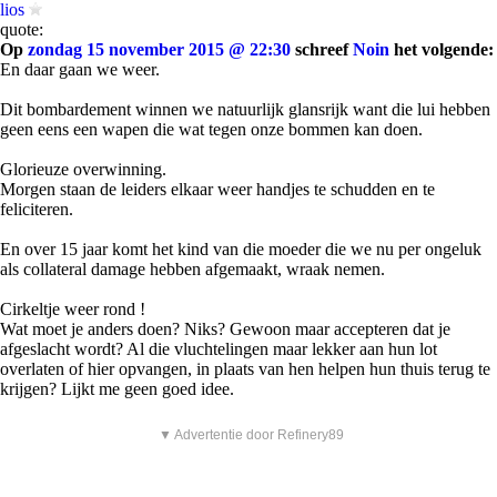
lios
quote:
Op
zondag 15 november 2015 @ 22:30
schreef
Noin
het volgende:
En daar gaan we weer.
Dit bombardement winnen we natuurlijk glansrijk want die lui hebben
geen eens een wapen die wat tegen onze bommen kan doen.
Glorieuze overwinning.
Morgen staan de leiders elkaar weer handjes te schudden en te
feliciteren.
En over 15 jaar komt het kind van die moeder die we nu per ongeluk
als collateral damage hebben afgemaakt, wraak nemen.
Cirkeltje weer rond !
Wat moet je anders doen? Niks? Gewoon maar accepteren dat je
afgeslacht wordt? Al die vluchtelingen maar lekker aan hun lot
overlaten of hier opvangen, in plaats van hen helpen hun thuis terug te
krijgen? Lijkt me geen goed idee.
▼ Advertentie door Refinery89