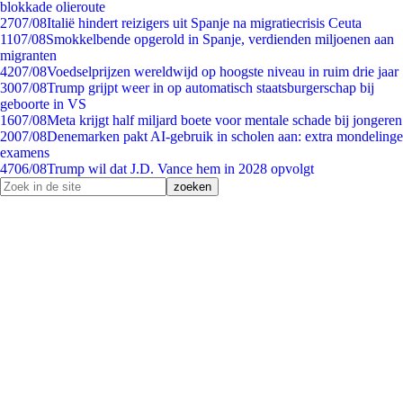
blokkade olieroute
27
07/08
Italië hindert reizigers uit Spanje na migratiecrisis Ceuta
11
07/08
Smokkelbende opgerold in Spanje, verdienden miljoenen aan
migranten
42
07/08
Voedselprijzen wereldwijd op hoogste niveau in ruim drie jaar
30
07/08
Trump grijpt weer in op automatisch staatsburgerschap bij
geboorte in VS
16
07/08
Meta krijgt half miljard boete voor mentale schade bij jongeren
20
07/08
Denemarken pakt AI-gebruik in scholen aan: extra mondelinge
examens
47
06/08
Trump wil dat J.D. Vance hem in 2028 opvolgt