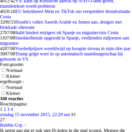
40
12:42
VS: kans op Russische aanval op NAVO-land groeit,
munitietekort wordt probleem
46
10:16
EU bekritiseert Meta en TikTok om verspreiden desinformatie
Ceuta
32
09:53
Houthi's vallen Saoedi-Arabië en Jemen aan, dreigen met
blokkade olieroute
27
07/08
Italië hindert reizigers uit Spanje na migratiecrisis Ceuta
11
07/08
Smokkelbende opgerold in Spanje, verdienden miljoenen aan
migranten
42
07/08
Voedselprijzen wereldwijd op hoogste niveau in ruim drie jaar
30
07/08
Trump grijpt weer in op automatisch staatsburgerschap bij
geboorte in VS
Font-grootte:
Normaal
Kleiner
regelhoogte :
Normaal
Kleiner
160 reacties
Reactiepagina:
1
2
3
4
zondag 15 november 2015, 22:29 uur
#1
27
Bubble-Urp
Ik neem aan dat er ook niet-IS-leden in die stad wonen. Mensen die