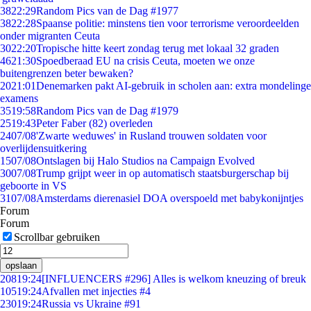
38
22:29
Random Pics van de Dag #1977
38
22:28
Spaanse politie: minstens tien voor terrorisme veroordeelden
onder migranten Ceuta
30
22:20
Tropische hitte keert zondag terug met lokaal 32 graden
46
21:30
Spoedberaad EU na crisis Ceuta, moeten we onze
buitengrenzen beter bewaken?
20
21:01
Denemarken pakt AI-gebruik in scholen aan: extra mondelinge
examens
35
19:58
Random Pics van de Dag #1979
25
19:43
Peter Faber (82) overleden
24
07/08
'Zwarte weduwes' in Rusland trouwen soldaten voor
overlijdensuitkering
15
07/08
Ontslagen bij Halo Studios na Campaign Evolved
30
07/08
Trump grijpt weer in op automatisch staatsburgerschap bij
geboorte in VS
31
07/08
Amsterdams dierenasiel DOA overspoeld met babykonijntjes
Forum
Forum
Scrollbar gebruiken
opslaan
208
19:24
[INFLUENCERS #296] Alles is welkom kneuzing of breuk
105
19:24
Afvallen met injecties #4
230
19:24
Russia vs Ukraine #91