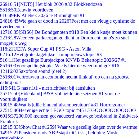
269
16:51
[NET5] Het blok 2026 #32 Blokkendozen
55
16:50
Eeuwig voortleven
6
16:49
EK Atletiek 2026 te Birmingham #1
248
16:45
Wie gaan er dood in 2026?Post met een vleugje cynisme de
overledenen.
127
16:35
[SBS6] De Bondgenoten #318 Een klein kusje moet kunnen
22
16:28
Weer een parkeergarage dicht in Dordrecht, auto's zo snel
mogelijk weg
1
16:21
UEFA Super Cup #1 PSG - Aston Villa
62
16:12
Het grote dagelijkse Trump nieuws topic #31
5
16:11
Het gezellige Eurojackpot KNVB Bekertopic 2026/27 #1
85
16:03
Voorspellingstopic: Wie is hier de weerkundige? #16
121
16:02
Saxofoon sound (deel 2)
35
16:01
Vertrouwen in economie neemt flink af, op een na grootse
daling ooit
1
15:54
LG nas n1t1 - niet zichtbaar bij aansluiten
257
15:50
[Videoland] B&B vol liefde 6de seizoen #1 voor de
vooruitkijkers
180
15:48
Wat is jullie binnenhuistemperatuur? #81 Horrorzomer
275
15:46
Het enige echte LEGO-topic #45 LEGOOOOOOOOOOO
60
15:37
200.000 mensen geëvacueerd vanwege bosbrand in Zuidwest-
Frankrijk
125
15:33
[ShowChat #1259] Waar we gezellig klagen over de warmte
149
15:27
Pensioenfonds ABP stapt uit Tesla, beloning Musk
struikelblok