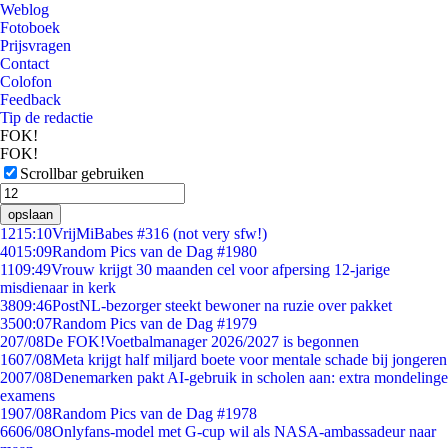
Weblog
Fotoboek
Prijsvragen
Contact
Colofon
Feedback
Tip de redactie
FOK!
FOK!
Scrollbar gebruiken
opslaan
12
15:10
VrijMiBabes #316 (not very sfw!)
40
15:09
Random Pics van de Dag #1980
11
09:49
Vrouw krijgt 30 maanden cel voor afpersing 12-jarige
misdienaar in kerk
38
09:46
PostNL-bezorger steekt bewoner na ruzie over pakket
35
00:07
Random Pics van de Dag #1979
2
07/08
De FOK!Voetbalmanager 2026/2027 is begonnen
16
07/08
Meta krijgt half miljard boete voor mentale schade bij jongeren
20
07/08
Denemarken pakt AI-gebruik in scholen aan: extra mondelinge
examens
19
07/08
Random Pics van de Dag #1978
66
06/08
Onlyfans-model met G-cup wil als NASA-ambassadeur naar