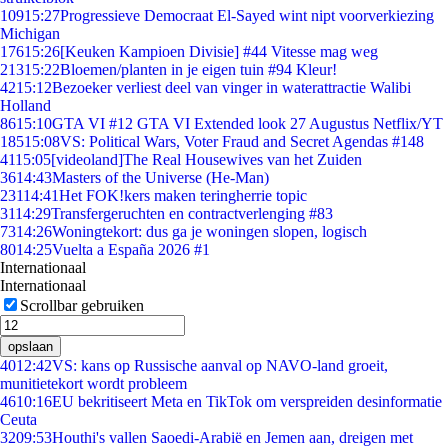
109
15:27
Progressieve Democraat El-Sayed wint nipt voorverkiezing
Michigan
176
15:26
[Keuken Kampioen Divisie] #44 Vitesse mag weg
213
15:22
Bloemen/planten in je eigen tuin #94 Kleur!
42
15:12
Bezoeker verliest deel van vinger in waterattractie Walibi
Holland
86
15:10
GTA VI #12 GTA VI Extended look 27 Augustus Netflix/YT
185
15:08
VS: Political Wars, Voter Fraud and Secret Agendas #148
41
15:05
[videoland]The Real Housewives van het Zuiden
36
14:43
Masters of the Universe (He-Man)
231
14:41
Het FOK!kers maken teringherrie topic
31
14:29
Transfergeruchten en contractverlenging #83
73
14:26
Woningtekort: dus ga je woningen slopen, logisch
80
14:25
Vuelta a España 2026 #1
Internationaal
Internationaal
Scrollbar gebruiken
opslaan
40
12:42
VS: kans op Russische aanval op NAVO-land groeit,
munitietekort wordt probleem
46
10:16
EU bekritiseert Meta en TikTok om verspreiden desinformatie
Ceuta
32
09:53
Houthi's vallen Saoedi-Arabië en Jemen aan, dreigen met