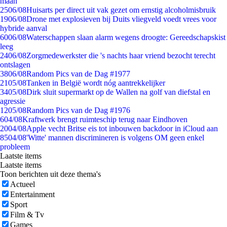
maan
25
06/08
Huisarts per direct uit vak gezet om ernstig alcoholmisbruik
19
06/08
Drone met explosieven bij Duits vliegveld voedt vrees voor
hybride aanval
60
06/08
Waterschappen slaan alarm wegens droogte: Gereedschapskist
leeg
24
06/08
Zorgmedewerkster die 's nachts haar vriend bezocht terecht
ontslagen
38
06/08
Random Pics van de Dag #1977
21
05/08
Tanken in België wordt nóg aantrekkelijker
34
05/08
Dirk sluit supermarkt op de Wallen na golf van diefstal en
agressie
12
05/08
Random Pics van de Dag #1976
6
04/08
Kraftwerk brengt ruimteschip terug naar Eindhoven
20
04/08
Apple vecht Britse eis tot inbouwen backdoor in iCloud aan
85
04/08
'Witte' mannen discrimineren is volgens OM geen enkel
probleem
Laatste items
Laatste items
Toon berichten uit deze thema's
Actueel
Entertainment
Sport
Film & Tv
Games