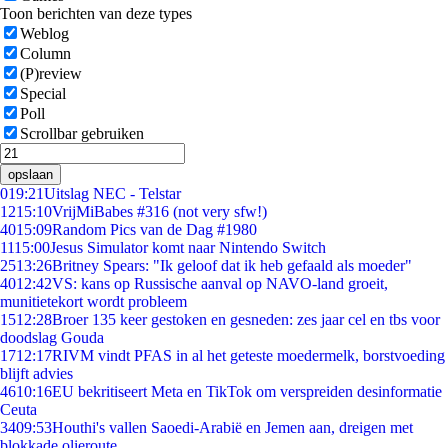
Toon berichten van deze types
Weblog
Column
(P)review
Special
Poll
Scrollbar gebruiken
opslaan
0
19:21
Uitslag NEC - Telstar
12
15:10
VrijMiBabes #316 (not very sfw!)
40
15:09
Random Pics van de Dag #1980
11
15:00
Jesus Simulator komt naar Nintendo Switch
25
13:26
Britney Spears: "Ik geloof dat ik heb gefaald als moeder"
40
12:42
VS: kans op Russische aanval op NAVO-land groeit,
munitietekort wordt probleem
15
12:28
Broer 135 keer gestoken en gesneden: zes jaar cel en tbs voor
doodslag Gouda
17
12:17
RIVM vindt PFAS in al het geteste moedermelk, borstvoeding
blijft advies
46
10:16
EU bekritiseert Meta en TikTok om verspreiden desinformatie
Ceuta
34
09:53
Houthi's vallen Saoedi-Arabië en Jemen aan, dreigen met
blokkade olieroute