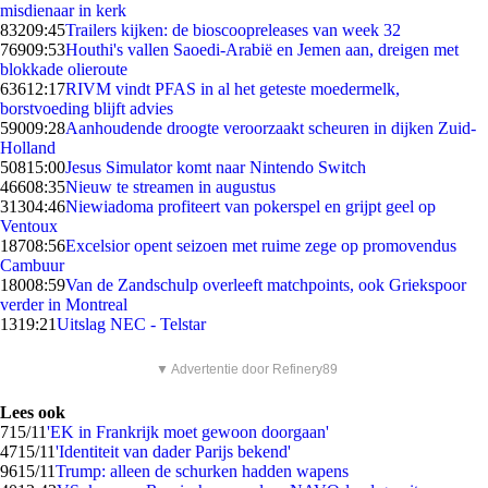
misdienaar in kerk
832
09:45
Trailers kijken: de bioscoopreleases van week 32
769
09:53
Houthi's vallen Saoedi-Arabië en Jemen aan, dreigen met
blokkade olieroute
636
12:17
RIVM vindt PFAS in al het geteste moedermelk,
borstvoeding blijft advies
590
09:28
Aanhoudende droogte veroorzaakt scheuren in dijken Zuid-
Holland
508
15:00
Jesus Simulator komt naar Nintendo Switch
466
08:35
Nieuw te streamen in augustus
313
04:46
Niewiadoma profiteert van pokerspel en grijpt geel op
Ventoux
187
08:56
Excelsior opent seizoen met ruime zege op promovendus
Cambuur
180
08:59
Van de Zandschulp overleeft matchpoints, ook Griekspoor
verder in Montreal
13
19:21
Uitslag NEC - Telstar
▼ Advertentie door Refinery89
Lees ook
7
15/11
'EK in Frankrijk moet gewoon doorgaan'
47
15/11
'Identiteit van dader Parijs bekend'
96
15/11
Trump: alleen de schurken hadden wapens