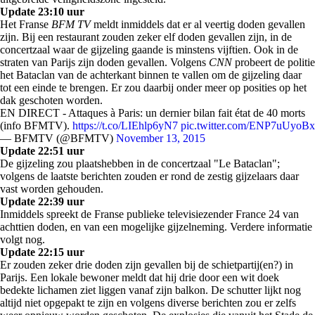
Update 23:10 uur
Het Franse
BFM TV
meldt inmiddels dat er al veertig doden gevallen
zijn. Bij een restaurant zouden zeker elf doden gevallen zijn, in de
concertzaal waar de gijzeling gaande is minstens vijftien. Ook in de
straten van Parijs zijn doden gevallen. Volgens
CNN
probeert de politie
het Bataclan van de achterkant binnen te vallen om de gijzeling daar
tot een einde te brengen. Er zou daarbij onder meer op posities op het
dak geschoten worden.
EN DIRECT - Attaques à Paris: un dernier bilan fait état de 40 morts
(info BFMTV).
https://t.co/LIEhlp6yN7
pic.twitter.com/ENP7uUyoBx
— BFMTV (@BFMTV)
November 13, 2015
Update 22:51 uur
De gijzeling zou plaatshebben in de concertzaal "Le Bataclan";
volgens de laatste berichten zouden er rond de zestig gijzelaars daar
vast worden gehouden.
Update 22:39 uur
Inmiddels spreekt de Franse publieke televisiezender France 24 van
achttien doden, en van een mogelijke gijzelneming. Verdere informatie
volgt nog.
Update 22:15 uur
Er zouden zeker drie doden zijn gevallen bij de schietpartij(en?) in
Parijs. Een lokale bewoner meldt dat hij drie door een wit doek
bedekte lichamen ziet liggen vanaf zijn balkon. De schutter lijkt nog
altijd niet opgepakt te zijn en volgens diverse berichten zou er zelfs