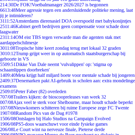
2
14:30
De FOK!Voetbalmanager 2026/2027 is begonnen
66
13:48
Meer agressie tegen een andersluidende politieke mening, laat
jij je intimideren?
31
11:52
Amsterdams dierenasiel DOA overspoeld met babykonijntjes
25
11:46
Kabinet geeft bedrijven geen compensatie voor schade door
laagwater
23
11:14
OM eist TBS tegen verwarde man die agenten stak met
aardappelschilmesje
30
11:08
Tropische hitte keert zondag terug met lokaal 32 graden
30
10:12
Trump grijpt weer in op automatisch staatsburgerschap bij
geboorte in VS
55
09:51
Dikke Van Dale neemt 'vulvalippen' op: 'stigma op
schaamlippen doorbreken'
14
09:40
Meta krijgt half miljard boete voor mentale schade bij jongeren
24
09:37
Denemarken pakt AI-gebruik in scholen aan: extra mondelinge
examens
25
09:05
Peter Faber (82) overleden
7
07/08
Trailers kijken: de bioscoopreleases van week 32
0
07/08
Ajax veel te sterk voor Shelbourne, maar houdt schade beperkt
1
07/08
Nieuwkomers schitteren bij ruime Europese zege FC Twente
19
07/08
Random Pics van de Dag #1978
15
06/08
Ontslagen bij Halo Studios na Campaign Evolved
19
06/08
PS5-doos waarschuwt voor einde fysieke games
2
06/08
Le Court wint na nerveuze finale, Pieterse derde
29
06/08
NPO-manager Menno de Boer geschorst na dickpic in