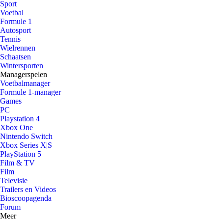
Sport
Voetbal
Formule 1
Autosport
Tennis
Wielrennen
Schaatsen
Wintersporten
Managerspelen
Voetbalmanager
Formule 1-manager
Games
PC
Playstation 4
Xbox One
Nintendo Switch
Xbox Series X|S
PlayStation 5
Film & TV
Film
Televisie
Trailers en Videos
Bioscoopagenda
Forum
Meer