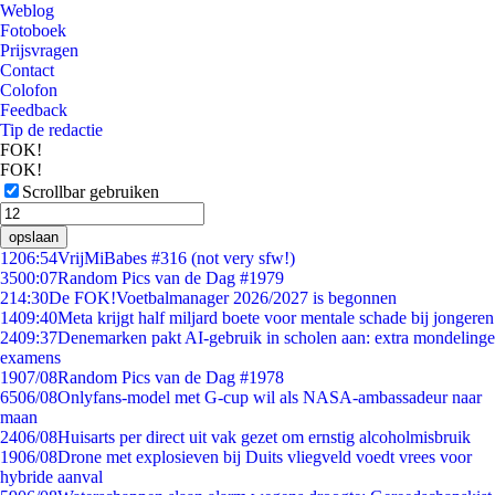
Weblog
Fotoboek
Prijsvragen
Contact
Colofon
Feedback
Tip de redactie
FOK!
FOK!
Scrollbar gebruiken
opslaan
12
06:54
VrijMiBabes #316 (not very sfw!)
35
00:07
Random Pics van de Dag #1979
2
14:30
De FOK!Voetbalmanager 2026/2027 is begonnen
14
09:40
Meta krijgt half miljard boete voor mentale schade bij jongeren
24
09:37
Denemarken pakt AI-gebruik in scholen aan: extra mondelinge
examens
19
07/08
Random Pics van de Dag #1978
65
06/08
Onlyfans-model met G-cup wil als NASA-ambassadeur naar
maan
24
06/08
Huisarts per direct uit vak gezet om ernstig alcoholmisbruik
19
06/08
Drone met explosieven bij Duits vliegveld voedt vrees voor
hybride aanval