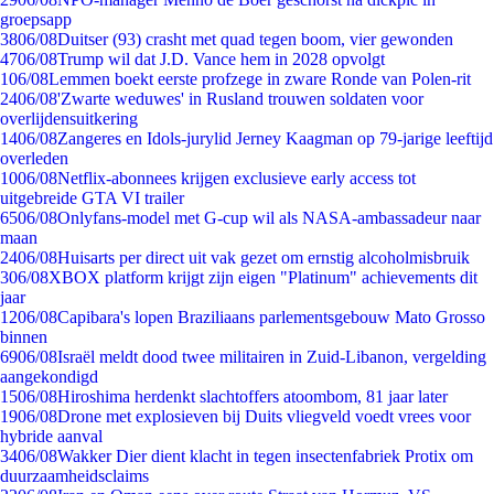
groepsapp
38
06/08
Duitser (93) crasht met quad tegen boom, vier gewonden
47
06/08
Trump wil dat J.D. Vance hem in 2028 opvolgt
1
06/08
Lemmen boekt eerste profzege in zware Ronde van Polen-rit
24
06/08
'Zwarte weduwes' in Rusland trouwen soldaten voor
overlijdensuitkering
14
06/08
Zangeres en Idols-jurylid Jerney Kaagman op 79-jarige leeftijd
overleden
10
06/08
Netflix-abonnees krijgen exclusieve early access tot
uitgebreide GTA VI trailer
65
06/08
Onlyfans-model met G-cup wil als NASA-ambassadeur naar
maan
24
06/08
Huisarts per direct uit vak gezet om ernstig alcoholmisbruik
3
06/08
XBOX platform krijgt zijn eigen "Platinum" achievements dit
jaar
12
06/08
Capibara's lopen Braziliaans parlementsgebouw Mato Grosso
binnen
69
06/08
Israël meldt dood twee militairen in Zuid-Libanon, vergelding
aangekondigd
15
06/08
Hiroshima herdenkt slachtoffers atoombom, 81 jaar later
19
06/08
Drone met explosieven bij Duits vliegveld voedt vrees voor
hybride aanval
34
06/08
Wakker Dier dient klacht in tegen insectenfabriek Protix om
duurzaamheidsclaims