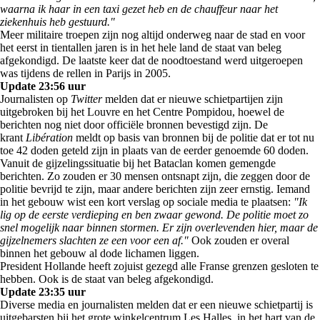
waarna ik haar in een taxi gezet heb en de chauffeur naar het
ziekenhuis heb gestuurd."
Meer militaire troepen zijn nog altijd onderweg naar de stad en voor
het eerst in tientallen jaren is in het hele land de staat van beleg
afgekondigd. De laatste keer dat de noodtoestand werd uitgeroepen
was tijdens de rellen in Parijs in 2005.
Update 23:56 uur
Journalisten op
Twitter
melden dat er nieuwe schietpartijen zijn
uitgebroken bij het Louvre en het Centre Pompidou, hoewel de
berichten nog niet door officiële bronnen bevestigd zijn. De
krant
Libération
meldt op basis van bronnen bij de politie dat er tot nu
toe 42 doden geteld zijn in plaats van de eerder genoemde 60 doden.
Vanuit de gijzelingssituatie bij het Bataclan komen gemengde
berichten. Zo zouden er 30 mensen ontsnapt zijn, die zeggen door de
politie bevrijd te zijn, maar andere berichten zijn zeer ernstig. Iemand
in het gebouw wist een kort verslag op sociale media te plaatsen:
"Ik
lig op de eerste verdieping en ben zwaar gewond. De politie moet zo
snel mogelijk naar binnen stormen. Er zijn overlevenden hier, maar de
gijzelnemers slachten ze een voor een af."
Ook zouden er overal
binnen het gebouw al dode lichamen liggen.
President Hollande heeft zojuist gezegd alle Franse grenzen gesloten te
hebben. Ook is de staat van beleg afgekondigd.
Update 23:35 uur
Diverse media en journalisten melden dat er een nieuwe schietpartij is
uitgebarsten bij het grote winkelcentrum Les Halles, in het hart van de