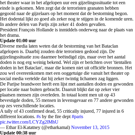
het theater waar in het afgelopen uur een gijzelingsssituatie tot een
einde is gekomen. Men zegt dat de terroristen granaten hebben
gegooid naar de gijzelaars op het moment dat de bestorming begon.
Het dodental lijkt zo goed als zeker nog te stijgen in de komende uren.
In andere delen van Parijs zijn zeker 41 doden gevallen.
President François Hollande is inmiddels onderweg naar de plaats van
het drama.
Update 01:00 uur
Diverse media laten weten dat de bestorming van het Bataclan
afgelopen is. Daarbij zouden drie terroristen gedood zijn. De
gijzelingssituatie zou daarmee beëindigd zijn, maar over het aantal
doden is nog erg weinig bekend. Wel zijn er berichten over 'tientallen
doden in het Bataclan', maar die komen niet uit officiële bronnen. Het
zou wel overeenkomen met een ooggetuige die vanuit het theater op
social media vertelde dat hij zeker twintig lichamen zag liggen.
De Parijse brandweer heeft een lijst met aantallen doden en gewonden
per locatie naar buiten gebracht. Daaruit blijkt dat op zeker vier
plaatsen mensen zijn overleden. In totaal komt men uit op 43
bevestigde doden, 55 mensen in levensgevaar en 77 andere gewonden
op zes verschillende locaties.
A tally of 43 confirmed dead, 55 critically injured, 77 injured in 6
different locations.
#s
by the fire dept
#paris
pic.twitter.com/LCYZg2lMhU
— Ethar El-Katatney (@etharkamal)
November 13, 2015
Update 00:38 uur