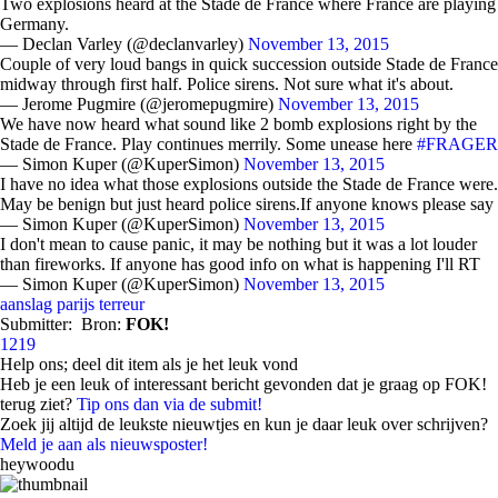
Two explosions heard at the Stade de France where France are playing
Germany.
— Declan Varley (@declanvarley)
November 13, 2015
Couple of very loud bangs in quick succession outside Stade de France
midway through first half. Police sirens. Not sure what it's about.
— Jerome Pugmire (@jeromepugmire)
November 13, 2015
We have now heard what sound like 2 bomb explosions right by the
Stade de France. Play continues merrily. Some unease here
#FRAGER
— Simon Kuper (@KuperSimon)
November 13, 2015
I have no idea what those explosions outside the Stade de France were.
May be benign but just heard police sirens.If anyone knows please say
— Simon Kuper (@KuperSimon)
November 13, 2015
I don't mean to cause panic, it may be nothing but it was a lot louder
than fireworks. If anyone has good info on what is happening I'll RT
— Simon Kuper (@KuperSimon)
November 13, 2015
aanslag
parijs
terreur
Submitter:
Bron:
FOK!
1219
Help ons; deel dit item als je het leuk vond
Heb je een leuk of interessant bericht gevonden dat je graag op FOK!
terug ziet?
Tip ons dan via de submit!
Zoek jij altijd de leukste nieuwtjes en kun je daar leuk over schrijven?
Meld je aan als nieuwsposter!
heywoodu