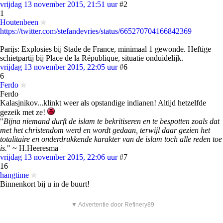
vrijdag 13 november 2015, 21:51 uur
#2
1
Houtenbeen
https://twitter.com/stefandevries/status/665270704166842369
Parijs: Explosies bij Stade de France, minimaal 1 gewonde. Heftige
schietpartij bij Place de la République, situatie onduidelijk.
vrijdag 13 november 2015, 22:05 uur
#6
6
Ferdo
Ferdo
Kalasjnikov...klinkt weer als opstandige indianen! Altijd hetzelfde
gezeik met ze!
"
Bijna niemand durft de islam te bekritiseren en te bespotten zoals dat
met het christendom werd en wordt gedaan, terwijl daar gezien het
totalitaire en onderdrukkende karakter van de islam toch alle reden toe
is.
" ~ H.Heeresma
vrijdag 13 november 2015, 22:06 uur
#7
16
hangtime
Binnenkort bij u in de buurt!
▼ Advertentie door Refinery89