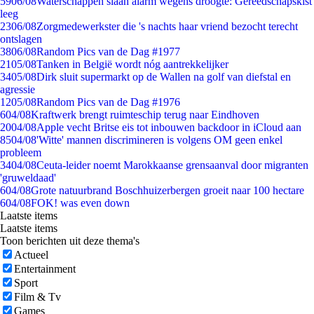
59
06/08
Waterschappen slaan alarm wegens droogte: Gereedschapskist
leeg
23
06/08
Zorgmedewerkster die 's nachts haar vriend bezocht terecht
ontslagen
38
06/08
Random Pics van de Dag #1977
21
05/08
Tanken in België wordt nóg aantrekkelijker
34
05/08
Dirk sluit supermarkt op de Wallen na golf van diefstal en
agressie
12
05/08
Random Pics van de Dag #1976
6
04/08
Kraftwerk brengt ruimteschip terug naar Eindhoven
20
04/08
Apple vecht Britse eis tot inbouwen backdoor in iCloud aan
85
04/08
'Witte' mannen discrimineren is volgens OM geen enkel
probleem
34
04/08
Ceuta-leider noemt Marokkaanse grensaanval door migranten
'gruweldaad'
6
04/08
Grote natuurbrand Boschhuizerbergen groeit naar 100 hectare
6
04/08
FOK! was even down
Laatste items
Laatste items
Toon berichten uit deze thema's
Actueel
Entertainment
Sport
Film & Tv
Games