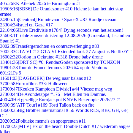
4
05:26
EK Atletiek 2026 te Birmingham #1
195
05:16
[SBS6] De Oranjezomer #10 Helene je kan het niet stop
ermee
249
05:15
[Centraal] Ruimtevaart / SpaceX #87 Rondje oceaan
233
04:34
Israel en Gaza #17
221
04:06
[Live Eredivisie #1784] Dying seconds van het seizoen!
256
03:11
Totale zonsverduistering 12-08-2026 (Groenland, IJsland en
Spanje) #1
30
02:39
Transfergeruchten en contractverlenging #83
70
02:33
GTA VI #12 GTA VI Extended look 27 Augustus Netflix/YT
160
02:32
Oorlog in Oekraïne #1318 Drone baby drone
134
01:36
[DRT SC] #6: RendacGoden sponsored by TONZON
198
01:28
Tour de France femmes 2026 #4 op de Ventoux
6
01:21
Ps 5
116
01:03
[DAGBOEK] De weg naar balans #12
37
00:58
Horrorfilms #33: Halloween
173
00:47
[Keuken Kampioen Divisie] #44 Vitesse mag weg
273
00:44
De Avondetappe #176 - Met Ellen ten Damme.
4
00:40
Het gezellige Eurojackpot KNVB Bekertopic 2026/27 #1
58
00:39
[ATP Tour] #169 Tosti Tallon back on fire
186
00:35
Big Brother International # 56 Worlds RLS, BBs, GH, GF,
OT
202
00:32
Politieke meme's en spotprenten #11
117
00:23
[MTV] Ex on the beach Double Dutch #17 wederom aapjes
kijken