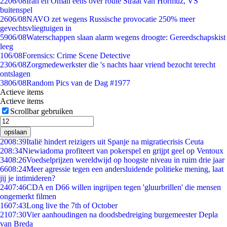
22
06/08
Iran en Oman eens over route Straat van Hormuz, VS
buitenspel
26
06/08
NAVO zet wegens Russische provocatie 250% meer
gevechtsvliegtuigen in
59
06/08
Waterschappen slaan alarm wegens droogte: Gereedschapskist
leeg
1
06/08
Forensics: Crime Scene Detective
23
06/08
Zorgmedewerkster die 's nachts haar vriend bezocht terecht
ontslagen
38
06/08
Random Pics van de Dag #1977
Actieve items
Actieve items
Scrollbar gebruiken
opslaan
20
08:39
Italië hindert reizigers uit Spanje na migratiecrisis Ceuta
2
08:34
Niewiadoma profiteert van pokerspel en grijpt geel op Ventoux
34
08:26
Voedselprijzen wereldwijd op hoogste niveau in ruim drie jaar
66
08:24
Meer agressie tegen een andersluidende politieke mening, laat
jij je intimideren?
24
07:46
CDA en D66 willen ingrijpen tegen 'gluurbrillen' die mensen
ongemerkt filmen
16
07:43
Long live the 7th of October
21
07:30
Vier aanhoudingen na doodsbedreiging burgemeester Depla
van Breda