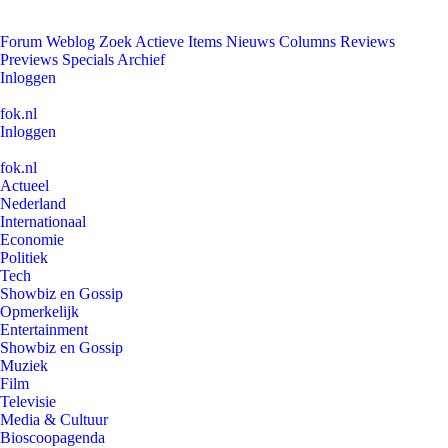
Forum
Weblog
Zoek
Actieve Items
Nieuws
Columns
Reviews
Previews
Specials
Archief
Inloggen
fok.nl
Inloggen
fok.nl
Actueel
Nederland
Internationaal
Economie
Politiek
Tech
Showbiz en Gossip
Opmerkelijk
Entertainment
Showbiz en Gossip
Muziek
Film
Televisie
Media & Cultuur
Bioscoopagenda