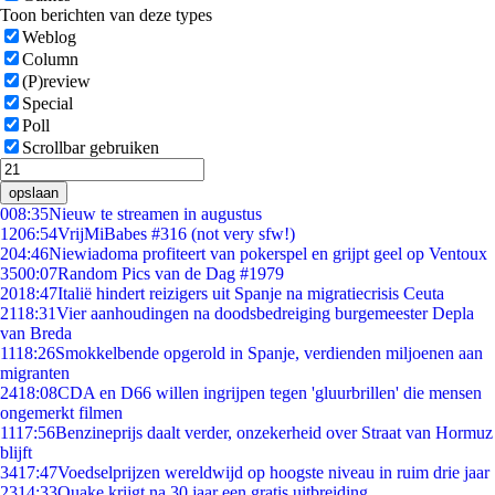
Toon berichten van deze types
Weblog
Column
(P)review
Special
Poll
Scrollbar gebruiken
opslaan
0
08:35
Nieuw te streamen in augustus
12
06:54
VrijMiBabes #316 (not very sfw!)
2
04:46
Niewiadoma profiteert van pokerspel en grijpt geel op Ventoux
35
00:07
Random Pics van de Dag #1979
20
18:47
Italië hindert reizigers uit Spanje na migratiecrisis Ceuta
21
18:31
Vier aanhoudingen na doodsbedreiging burgemeester Depla
van Breda
11
18:26
Smokkelbende opgerold in Spanje, verdienden miljoenen aan
migranten
24
18:08
CDA en D66 willen ingrijpen tegen 'gluurbrillen' die mensen
ongemerkt filmen
11
17:56
Benzineprijs daalt verder, onzekerheid over Straat van Hormuz
blijft
34
17:47
Voedselprijzen wereldwijd op hoogste niveau in ruim drie jaar
23
14:33
Quake krijgt na 30 jaar een gratis uitbreiding