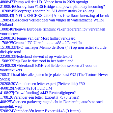
48
08:47
Trump wil dat J.D. Vance hem in 2028 opvolgt
219
08:46
Oorlog Iran #136 Bridge and powerplant day incoming?
102
08:45
Koopzegels sparen bij AH duurt straks 2x zo lang
68
08:43
[INFLUENCERS #296] Alles is welkom kneuzing of breuk
12
08:43
Bezoeker verliest deel van vinger in waterattractie Walibi
Holland
10
08:40
Nieuwe Europese richtlijn: vaker repareren ipv vervangen
voor nieuw
259
08:36
Hennie van der Most failliet verklaard
17
08:35
Centraal FC Utrecht topic #88 - #CorreiaIn
151
08:33
NPO-manager Menno de Boer (47) op non-actief stuurde
dick-pic rond
225
08:33
Nederland stevent af op watertekort
15
08:32
Prijs Bar le duc rood in het buitenland
254
08:32
[Videoland] B&B vol liefde 6de seizoen #1 voor de
vooruitkijkers
7
08:31
Draai hier alle platen in je platenkast #32 (The Torture Never
Stops)
202
08:30
Verander een letter expert (7lettereditie) #50
46
08:29
[Netflix #210] TUDUM
41
08:27
[Crowdfunding] #443 Rentestijgingen?
17
08:26
Verander één letter. Expert # 75 (8 letters)
4
08:25
Weer een parkeergarage dicht in Dordrecht, auto's zo snel
mogelijk weg
52
08:24
Verander één letter: Expert #143 (9 letters)