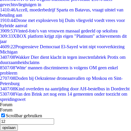
gevechtsvliegtuigen in
14
10:46
Accell, moederbedrijf Sparta en Batavus, vraagt uitstel van
betaling aan
19
10:44
Drone met explosieven bij Duits vliegveld voedt vrees voor
hybride aanval
39
09:53
Vinted-foto's van vrouwen massaal gedeeld op seksfora
3
09:33
XBOX platform krijgt zijn eigen "Platinum" achievements dit
jaar
46
09:22
Progressieve Democraat El-Sayed wint nipt voorverkiezing
Michigan
34
07/08
Wakker Dier dient klacht in tegen insectenfabriek Protix om
duurzaamheidsclaims
85
07/08
'Witte' mannen discrimineren is volgens OM geen enkel
probleem
27
07/08
Doden bij Oekraïense droneaanvallen op Moskou en Sint-
Petersburg
34
07/08
Kind overleden na aanrijding door AH-bestelbus in Dordrecht
53
07/08
Van den Brink zet nog eens 14 gemeenten onder toezicht om
spreidingswet
Forum
Forum
Scrollbar gebruiken
opslaan