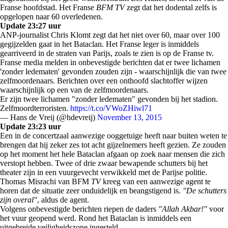
Franse hoofdstad. Het Franse
BFM TV
zegt dat het dodental zelfs is
opgelopen naar 60 overledenen.
Update 23:27 uur
ANP-journalist Chris Klomt zegt dat het niet over 60, maar over 100
gegijzelden gaat in het Bataclan. Het Franse leger is inmiddels
gearriveerd in de straten van Parijs, zoals te zien is op de Franse tv.
Franse media melden in onbevestigde berichten dat er twee lichamen
'zonder ledematen' gevonden zouden zijn - waarschijnlijk die van twee
zelfmoordenaars. Berichten over een onthoofd slachtoffer wijzen
waarschijnlijk op een van de zelfmoordenaars.
Er zijn twee lichamen "zonder ledematen" gevonden bij het stadion.
Zelfmoordterroristen.
https://t.co/VWoZHiwl71
— Hans de Vreij (@hdevreij)
November 13, 2015
Update 23:23
uur
Een in de concertzaal aanwezige ooggetuige heeft naar buiten weten te
brengen dat hij zeker zes tot acht gijzelnemers heeft gezien. Ze zouden
op het moment het hele Bataclan afgaan op zoek naar mensen die zich
verstopt hebben. Twee of drie zwaar bewapende schutters bij het
theater zijn in een vuurgevecht verwikkeld met de Parijse politie.
Thomas Misrachi van BFM
TV
kreeg van een aanwezige agent te
horen dat de situatie zeer onduidelijk en beangstigend is.
"De schutters
zijn overal"
, aldus de agent.
Volgens onbevestigde berichten riepen de daders
"Allah Akbar!"
voor
het vuur geopend werd. Rond het Bataclan is inmiddels een
uitgebreide veiligheidszone ingesteld.