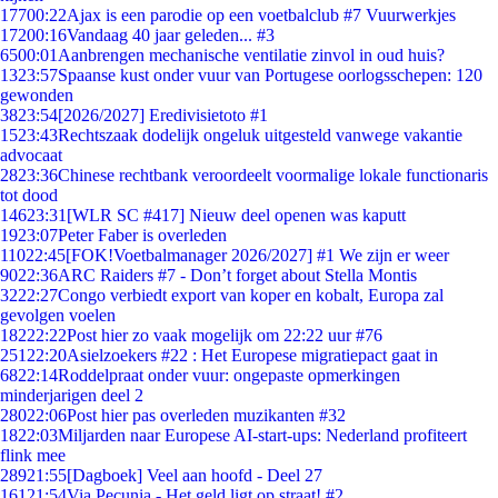
177
00:22
Ajax is een parodie op een voetbalclub #7 Vuurwerkjes
172
00:16
Vandaag 40 jaar geleden... #3
65
00:01
Aanbrengen mechanische ventilatie zinvol in oud huis?
13
23:57
Spaanse kust onder vuur van Portugese oorlogsschepen: 120
gewonden
38
23:54
[2026/2027] Eredivisietoto #1
15
23:43
Rechtszaak dodelijk ongeluk uitgesteld vanwege vakantie
advocaat
28
23:36
Chinese rechtbank veroordeelt voormalige lokale functionaris
tot dood
146
23:31
[WLR SC #417] Nieuw deel openen was kaputt
19
23:07
Peter Faber is overleden
110
22:45
[FOK!Voetbalmanager 2026/2027] #1 We zijn er weer
90
22:36
ARC Raiders #7 - Don’t forget about Stella Montis
32
22:27
Congo verbiedt export van koper en kobalt, Europa zal
gevolgen voelen
182
22:22
Post hier zo vaak mogelijk om 22:22 uur #76
251
22:20
Asielzoekers #22 : Het Europese migratiepact gaat in
68
22:14
Roddelpraat onder vuur: ongepaste opmerkingen
minderjarigen deel 2
280
22:06
Post hier pas overleden muzikanten #32
18
22:03
Miljarden naar Europese AI-start-ups: Nederland profiteert
flink mee
289
21:55
[Dagboek] Veel aan hoofd - Deel 27
161
21:54
Via Pecunia - Het geld ligt op straat! #2