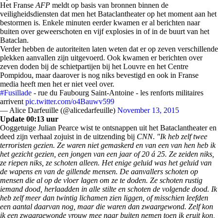
Het Franse
AFP
meldt op basis van bronnen binnen de
veiligheidsdiensten dat men het Bataclantheater op het moment aan het
bestormen is. Enkele minuten eerder kwamen er al berichten naar
buiten over geweerschoten en vijf explosies in of in de buurt van het
Bataclan.
Verder hebben de autoriteiten laten weten dat er op zeven verschillende
plekken aanvallen zijn uitgevoerd. Ook kwamen er berichten over
zeven doden bij de schietpartijen bij het Louvre en het Centre
Pompidou, maar daarover is nog niks bevestigd en ook in Franse
media heeft men het er niet veel over.
#Fusillade
- rue du Faubourg Saint-Antoine - les renforts militaires
arrivent
pic.twitter.com/o4Bauwv599
— Alice Darfeuille (@alicedarfeuille)
November 13, 2015
Update 00:13 uur
Ooggetuige Julian Pearce wist te ontsnappen uit het Bataclantheater en
deed zijn verhaal zojuist in de uitzending bij
CNN
.
"Ik heb zelf twee
terroristen gezien. Ze waren niet gemaskerd en van een van hen heb ik
het gezicht gezien, een jongen van een jaar of 20 á 25. Ze zeiden niks,
ze riepen niks, ze schoten alleen. Het enige geluid was het geluid van
de wapens en van de gillende mensen. De aanvallers schoten op
mensen die al op de vloer lagen om ze te doden. Ze schoten rustig
iemand dood, herlaadden in alle stilte en schoten de volgende dood. Ik
heb zelf meer dan twintig lichamen zien liggen, of misschien leefden
een aantal daarvan nog, maar die waren dan zwaargewond. Zelf kon
ik een zwaargewonde vrouw mee naar buiten nemen toen ik eruit kon,