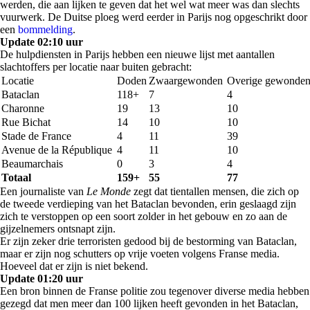
werden, die aan lijken te geven dat het wel wat meer was dan slechts
vuurwerk. De Duitse ploeg werd eerder in Parijs nog opgeschrikt door
een
bommelding
.
Update 02:10 uur
De hulpdiensten in Parijs hebben een nieuwe lijst met aantallen
slachtoffers per locatie naar buiten gebracht:
Locatie
Doden
Zwaargewonden
Overige gewonde
Bataclan
118+
7
4
Charonne
19
13
10
Rue Bichat
14
10
10
Stade de France
4
11
39
Avenue de la République
4
11
10
Beaumarchais
0
3
4
Totaal
159+
55
77
Een journaliste van
Le Monde
zegt dat tientallen mensen, die zich op
de tweede verdieping van het Bataclan bevonden, erin geslaagd zijn
zich te verstoppen op een soort zolder in het gebouw en zo aan de
gijzelnemers ontsnapt zijn.
Er zijn zeker drie terroristen gedood bij de bestorming van Bataclan,
maar er zijn nog schutters op vrije voeten volgens Franse media.
Hoeveel dat er zijn is niet bekend.
Update 01:20 uur
Een bron binnen de Franse politie zou tegenover diverse media hebben
gezegd dat men meer dan 100 lijken heeft gevonden in het Bataclan,