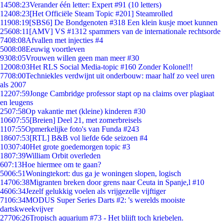
145
08:23
Verander één letter: Expert #91 (10 letters)
124
08:23
[Het Officiële Steam Topic #201] Steamrolled
119
08:19
[SBS6] De Bondgenoten #318 Een klein kusje moet kunnen
256
08:11
[AMV] VS #1312 spammers van de internationale rechtsorde
74
08:08
Afvallen met injecties #4
50
08:08
Eeuwig voortleven
93
08:05
Vrouwen willen geen man meer #30
120
08:03
Het RLS Social Media-topic #160 Zonder Kolonel!!
77
08:00
Techniekles verdwijnt uit onderbouw: maar half zo veel uren
als 2007
122
07:59
Jonge Cambridge professor stapt op na claims over plagiaat
en leugens
25
07:58
Op vakantie met (kleine) kinderen #30
106
07:55
[Breien] Deel 21, met zomerbreisels
11
07:55
Opmerkelijke foto's van Funda #243
186
07:53
[RTL] B&B vol liefde 6de seizoen #4
103
07:40
Het grote goedemorgen topic #3
18
07:39
William Orbit overleden
6
07:13
Hoe hiermee om te gaan?
50
06:51
Woningtekort: dus ga je woningen slopen, logisch
147
06:38
Migranten breken door grens naar Ceuta in Spanje,l #10
46
06:34
Jezelf gelukkig voelen als vrijgezelle vijftiger
71
06:34
MODUS Super Series Darts #2: 's werelds mooiste
dartskweekvijver
277
06:26
Tropisch aquarium #73 - Het blijft toch kriebelen.