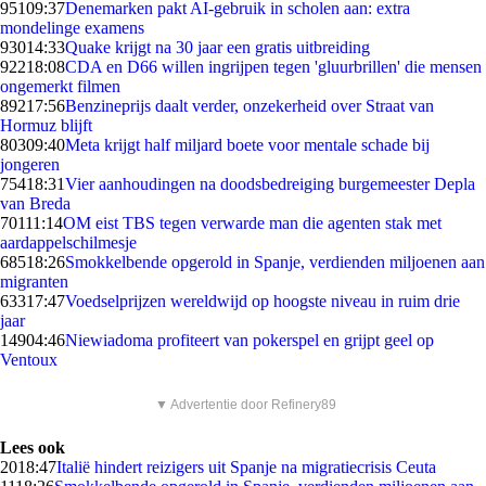
951
09:37
Denemarken pakt AI-gebruik in scholen aan: extra
mondelinge examens
930
14:33
Quake krijgt na 30 jaar een gratis uitbreiding
922
18:08
CDA en D66 willen ingrijpen tegen 'gluurbrillen' die mensen
ongemerkt filmen
892
17:56
Benzineprijs daalt verder, onzekerheid over Straat van
Hormuz blijft
803
09:40
Meta krijgt half miljard boete voor mentale schade bij
jongeren
754
18:31
Vier aanhoudingen na doodsbedreiging burgemeester Depla
van Breda
701
11:14
OM eist TBS tegen verwarde man die agenten stak met
aardappelschilmesje
685
18:26
Smokkelbende opgerold in Spanje, verdienden miljoenen aan
migranten
633
17:47
Voedselprijzen wereldwijd op hoogste niveau in ruim drie
jaar
149
04:46
Niewiadoma profiteert van pokerspel en grijpt geel op
Ventoux
▼ Advertentie door Refinery89
Lees ook
20
18:47
Italië hindert reizigers uit Spanje na migratiecrisis Ceuta