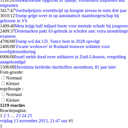
11
18:26
Smokkelbende opgerold in Spanje, verdienden miljoenen aan
migranten
34
17:47
Voedselprijzen wereldwijd op hoogste niveau in ruim drie jaar
30
10:12
Trump grijpt weer in op automatisch staatsburgerschap bij
geboorte in VS
14
09:40
Meta krijgt half miljard boete voor mentale schade bij jongeren
24
09:37
Denemarken pakt AI-gebruik in scholen aan: extra mondelinge
examens
47
06/08
Trump wil dat J.D. Vance hem in 2028 opvolgt
24
06/08
'Zwarte weduwes' in Rusland trouwen soldaten voor
overlijdensuitkering
69
06/08
Israël meldt dood twee militairen in Zuid-Libanon, vergelding
aangekondigd
15
06/08
Hiroshima herdenkt slachtoffers atoombom, 81 jaar later
Font-grootte:
Normaal
Kleiner
regelhoogte :
Normaal
Kleiner
1219 reacties
Reactiepagina:
1
2
3
…
23
24
25
vrijdag 13 november 2015, 21:47 uur
#1
1