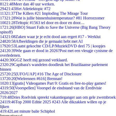
81
21:48
Meer dan 40 uur werken.
294
21:43
Het Atletiektopic #72
113
21:37
The Killers #21 Imploding The Mirage Tour
173
21:28
Wat is jullie binnenhuistemperatuur? #81 Horrorzomer
100
21:28
Teltopic #1563 tel door en door en door....
17
21:26
[HBO] Stuart Fails to Save the Universe (Big Bang Theory
spinoff)
143
21:08
Zaken waar je je echt dood aan ergert #17 - Werklui
248
20:58
Afbeeldingen die je gemaakt hebt met AI
179
20:53
Laatst gekochte CD/LP/MuziekDVD deel 75 | koopjes
241
20:39
Wie gaan er dood in 2026?Post met een vleugje cynisme de
overledenen.
44
20:30
GGZ heeft mij gezond verklaard.
23
20:29
Capibara's wandelen doodleuk het Braziliaanse parlement
binnen
257
20:25
[UFO/UAP] #16 The Age of Disclosure
137
20:20
[Wielrennen #616] Brennan!
10
20:13
[gratis] Videogames Part 9: Gratis en free-to-play games!
43
19:50
[Voorspellen] Voorspel de eindstand van de Eredivisie
2026/2027
7
19:48
Dries Roelvink spreekt vakantieganger aan om gele zwembroek
241
19:46
Top 2000 Editie 2025 #243 Alle dikzakken willen op je
lijken
4
19:42
Last minute balie Schiphol
Internationaal