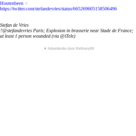
Houtenbeen
https://twitter.com/stefandevries/status/665269605158506496
Stefan de Vries
?@stefandevries Paris; Explosion in brasserie near Stade de France;
at least 1 person wounded (via @iTele)
▼ Advertentie door Refinery89