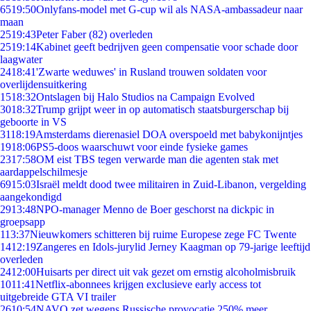
65
19:50
Onlyfans-model met G-cup wil als NASA-ambassadeur naar
maan
25
19:43
Peter Faber (82) overleden
25
19:14
Kabinet geeft bedrijven geen compensatie voor schade door
laagwater
24
18:41
'Zwarte weduwes' in Rusland trouwen soldaten voor
overlijdensuitkering
15
18:32
Ontslagen bij Halo Studios na Campaign Evolved
30
18:32
Trump grijpt weer in op automatisch staatsburgerschap bij
geboorte in VS
31
18:19
Amsterdams dierenasiel DOA overspoeld met babykonijntjes
19
18:06
PS5-doos waarschuwt voor einde fysieke games
23
17:58
OM eist TBS tegen verwarde man die agenten stak met
aardappelschilmesje
69
15:03
Israël meldt dood twee militairen in Zuid-Libanon, vergelding
aangekondigd
29
13:48
NPO-manager Menno de Boer geschorst na dickpic in
groepsapp
1
13:37
Nieuwkomers schitteren bij ruime Europese zege FC Twente
14
12:19
Zangeres en Idols-jurylid Jerney Kaagman op 79-jarige leeftijd
overleden
24
12:00
Huisarts per direct uit vak gezet om ernstig alcoholmisbruik
10
11:41
Netflix-abonnees krijgen exclusieve early access tot
uitgebreide GTA VI trailer
26
10:54
NAVO zet wegens Russische provocatie 250% meer