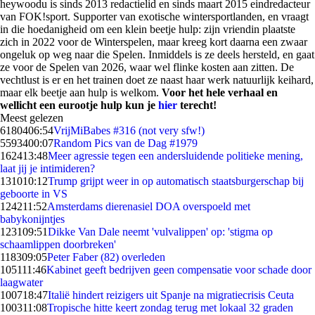
heywoodu is sinds 2013 redactielid en sinds maart 2015 eindredacteur
van FOK!sport. Supporter van exotische wintersportlanden, en vraagt
in die hoedanigheid om een klein beetje hulp: zijn vriendin plaatste
zich in 2022 voor de Winterspelen, maar kreeg kort daarna een zwaar
ongeluk op weg naar die Spelen. Inmiddels is ze deels hersteld, en gaat
ze voor de Spelen van 2026, waar wel flinke kosten aan zitten. De
vechtlust is er en het trainen doet ze naast haar werk natuurlijk keihard,
maar elk beetje aan hulp is welkom.
Voor het hele verhaal en
wellicht een eurootje hulp kun je
hier
terecht!
Meest gelezen
61804
06:54
VrijMiBabes #316 (not very sfw!)
55934
00:07
Random Pics van de Dag #1979
1624
13:48
Meer agressie tegen een andersluidende politieke mening,
laat jij je intimideren?
1310
10:12
Trump grijpt weer in op automatisch staatsburgerschap bij
geboorte in VS
1242
11:52
Amsterdams dierenasiel DOA overspoeld met
babykonijntjes
1231
09:51
Dikke Van Dale neemt 'vulvalippen' op: 'stigma op
schaamlippen doorbreken'
1183
09:05
Peter Faber (82) overleden
1051
11:46
Kabinet geeft bedrijven geen compensatie voor schade door
laagwater
1007
18:47
Italië hindert reizigers uit Spanje na migratiecrisis Ceuta
1003
11:08
Tropische hitte keert zondag terug met lokaal 32 graden