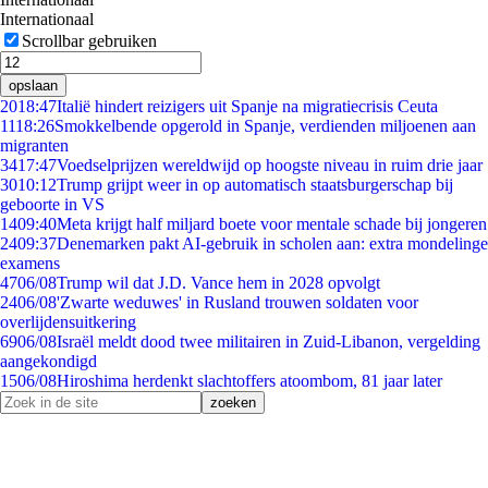
Internationaal
Scrollbar gebruiken
opslaan
20
18:47
Italië hindert reizigers uit Spanje na migratiecrisis Ceuta
11
18:26
Smokkelbende opgerold in Spanje, verdienden miljoenen aan
migranten
34
17:47
Voedselprijzen wereldwijd op hoogste niveau in ruim drie jaar
30
10:12
Trump grijpt weer in op automatisch staatsburgerschap bij
geboorte in VS
14
09:40
Meta krijgt half miljard boete voor mentale schade bij jongeren
24
09:37
Denemarken pakt AI-gebruik in scholen aan: extra mondelinge
examens
47
06/08
Trump wil dat J.D. Vance hem in 2028 opvolgt
24
06/08
'Zwarte weduwes' in Rusland trouwen soldaten voor
overlijdensuitkering
69
06/08
Israël meldt dood twee militairen in Zuid-Libanon, vergelding
aangekondigd
15
06/08
Hiroshima herdenkt slachtoffers atoombom, 81 jaar later