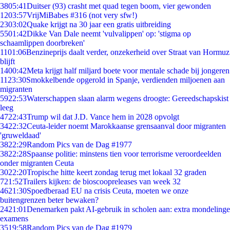
38
05:41
Duitser (93) crasht met quad tegen boom, vier gewonden
12
03:57
VrijMiBabes #316 (not very sfw!)
23
03:02
Quake krijgt na 30 jaar een gratis uitbreiding
55
01:42
Dikke Van Dale neemt 'vulvalippen' op: 'stigma op
schaamlippen doorbreken'
11
01:06
Benzineprijs daalt verder, onzekerheid over Straat van Hormuz
blijft
14
00:42
Meta krijgt half miljard boete voor mentale schade bij jongeren
11
23:30
Smokkelbende opgerold in Spanje, verdienden miljoenen aan
migranten
59
22:53
Waterschappen slaan alarm wegens droogte: Gereedschapskist
leeg
47
22:43
Trump wil dat J.D. Vance hem in 2028 opvolgt
34
22:32
Ceuta-leider noemt Marokkaanse grensaanval door migranten
'gruweldaad'
38
22:29
Random Pics van de Dag #1977
38
22:28
Spaanse politie: minstens tien voor terrorisme veroordeelden
onder migranten Ceuta
30
22:20
Tropische hitte keert zondag terug met lokaal 32 graden
7
21:52
Trailers kijken: de bioscoopreleases van week 32
46
21:30
Spoedberaad EU na crisis Ceuta, moeten we onze
buitengrenzen beter bewaken?
24
21:01
Denemarken pakt AI-gebruik in scholen aan: extra mondelinge
examens
35
19:58
Random Pics van de Dag #1979