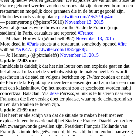
weer opnieuw worden geschoten. De explosies die vanuit het Stade de
France gehoord werden zouden veroorzaakt zijn door een bom in een
restaurant en mogelijk door granaten die in de buurt gegooid zijn.
Photo des morts ss drap blanc
pic.twitter.com/ZSs2s9Lp4m
— petemystrong (@pierre75010)
November 13, 2015
Several grenades were thrown near the Stade de France (major
stadium) in Paris, casualties are reported
#France
— Michael Horowitz (@michaelh992)
November 13, 2015
More dead in
#Paris
streets at a restaurant, somebody opened
#fire
with an
#AK47
...
pic.twitter.com/18S5qgk8jU
— Jo Heimatن (@pbtchaleffs)
November 13, 2015
Update 22:03 uur
Inmiddels is duidelijk dat het niet louter om een explosie gaat en dat
het allemaal niks met de voetbalwedstrijd te maken heeft. Er wordt
geschoten in de stad en volgens berichten op
Twitter
zouden er nabij
de Place de la République meerdere mensen gedood zijn door een man
met een kalashnikov. Op het moment zou er geschoten worden nabij
concertzaal Bataclan. Via
deze
Periscope
-link is te luisteren naar een
Fransman die live verslag doet ter plaatse, waar op de achtergrond zo
nu en dan knallen te horen zijn.
Update 21:59 uur
Het heeft er alle schijn van dat de situatie te maken heeft met een
explosie in een brasserie nabij het Stade de France. Daarbij zou zeker
één zwaargewonde gevallen zijn. President François Hollande van
Franrijk is inmiddels geëvacueerd, hij was bij het oefenduel aanwezig.