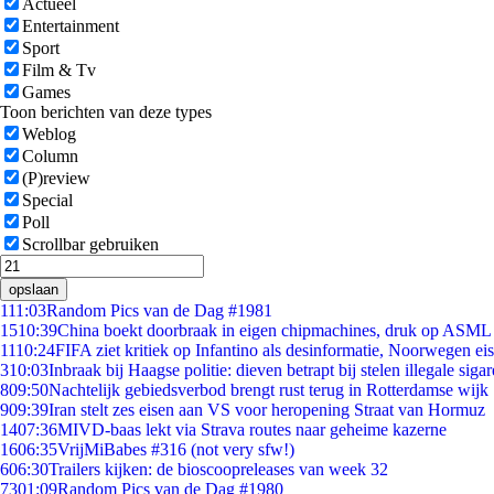
Actueel
Entertainment
Sport
Film & Tv
Games
Toon berichten van deze types
Weblog
Column
(P)review
Special
Poll
Scrollbar gebruiken
opslaan
1
11:03
Random Pics van de Dag #1981
15
10:39
China boekt doorbraak in eigen chipmachines, druk op ASML 
11
10:24
FIFA ziet kritiek op Infantino als desinformatie, Noorwegen eist
3
10:03
Inbraak bij Haagse politie: dieven betrapt bij stelen illegale sigar
8
09:50
Nachtelijk gebiedsverbod brengt rust terug in Rotterdamse wijk
9
09:39
Iran stelt zes eisen aan VS voor heropening Straat van Hormuz
14
07:36
MIVD-baas lekt via Strava routes naar geheime kazerne
16
06:35
VrijMiBabes #316 (not very sfw!)
6
06:30
Trailers kijken: de bioscoopreleases van week 32
73
01:09
Random Pics van de Dag #1980