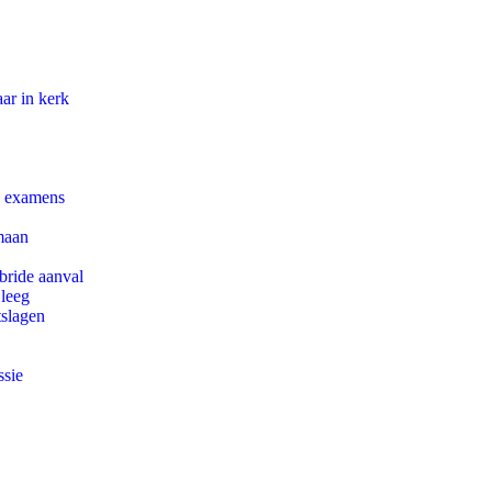
ar in kerk
e examens
maan
bride aanval
 leeg
tslagen
ssie