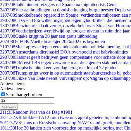
27
07/08
Italië hindert reizigers uit Spanje na migratiecrisis Ceuta
24
07/08
Vier aanhoudingen na doodsbedreiging burgemeester Depla v
11
07/08
Smokkelbende opgerold in Spanje, verdienden miljoenen aan 
39
07/08
CDA en D66 willen ingrijpen tegen 'gluurbrillen' die mensen 
13
07/08
Benzineprijs daalt verder, onzekerheid over Straat van Hormuz 
42
07/08
Voedselprijzen wereldwijd op hoogste niveau in ruim drie jaar
23
07/08
Quake krijgt na 30 jaar een gratis uitbreiding
2
07/08
De FOK!Voetbalmanager 2026/2027 is begonnen
71
07/08
Meer agressie tegen een andersluidende politieke mening, laat j
32
07/08
Amsterdams dierenasiel DOA overspoeld met babykonijntjes
29
07/08
Kabinet geeft bedrijven geen compensatie voor schade door la
24
07/08
OM eist TBS tegen verwarde man die agenten stak met aardap
30
07/08
Tropische hitte keert zondag terug met lokaal 32 graden
30
07/08
Trump grijpt weer in op automatisch staatsburgerschap bij geb
57
07/08
Dikke Van Dale neemt 'vulvalippen' op: 'stigma op schaamlip
Actieve items
Actieve items
Scrollbar gebruiken
opslaan
2
11:33
Random Pics van de Dag #1981
38
11:32
XR blokkeert A12 ruim twee uur, agent gebeten bij aanhoudin
50
11:32
VS: kans op Russische aanval op NAVO-land groeit, munitiet
10
11:30
Hoe 30 landen zich voorbereiden op mogelijke oorlog met Ch