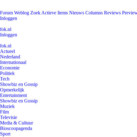
Forum
Weblog
Zoek
Actieve Items
Nieuws
Columns
Reviews
Previe
Inloggen
fok.nl
Inloggen
fok.nl
Actueel
Nederland
Internationaal
Economie
Politiek
Tech
Showbiz en Gossip
Opmerkelijk
Entertainment
Showbiz en Gossip
Muziek
Film
Televisie
Media & Cultuur
Bioscoopagenda
Sport