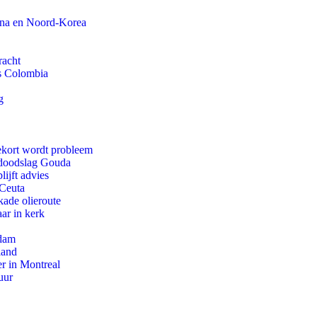
ina en Noord-Korea
racht
ls Colombia
g
ekort wordt probleem
r doodslag Gouda
ijft advies
 Ceuta
kade olieroute
ar in kerk
rdam
land
r in Montreal
uur