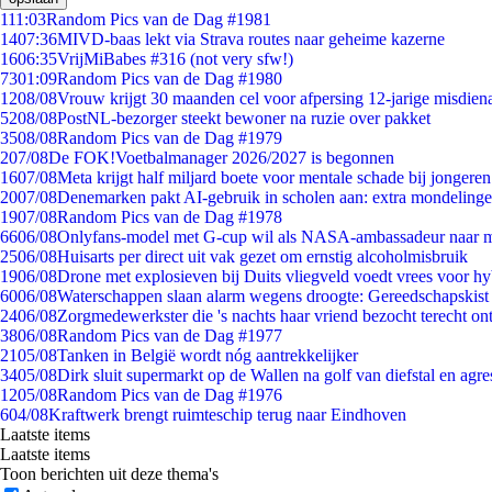
1
11:03
Random Pics van de Dag #1981
14
07:36
MIVD-baas lekt via Strava routes naar geheime kazerne
16
06:35
VrijMiBabes #316 (not very sfw!)
73
01:09
Random Pics van de Dag #1980
12
08/08
Vrouw krijgt 30 maanden cel voor afpersing 12-jarige misdiena
52
08/08
PostNL-bezorger steekt bewoner na ruzie over pakket
35
08/08
Random Pics van de Dag #1979
2
07/08
De FOK!Voetbalmanager 2026/2027 is begonnen
16
07/08
Meta krijgt half miljard boete voor mentale schade bij jongeren
20
07/08
Denemarken pakt AI-gebruik in scholen aan: extra mondeling
19
07/08
Random Pics van de Dag #1978
66
06/08
Onlyfans-model met G-cup wil als NASA-ambassadeur naar 
25
06/08
Huisarts per direct uit vak gezet om ernstig alcoholmisbruik
19
06/08
Drone met explosieven bij Duits vliegveld voedt vrees voor hy
60
06/08
Waterschappen slaan alarm wegens droogte: Gereedschapskist
24
06/08
Zorgmedewerkster die 's nachts haar vriend bezocht terecht on
38
06/08
Random Pics van de Dag #1977
21
05/08
Tanken in België wordt nóg aantrekkelijker
34
05/08
Dirk sluit supermarkt op de Wallen na golf van diefstal en agre
12
05/08
Random Pics van de Dag #1976
6
04/08
Kraftwerk brengt ruimteschip terug naar Eindhoven
Laatste items
Laatste items
Toon berichten uit deze thema's