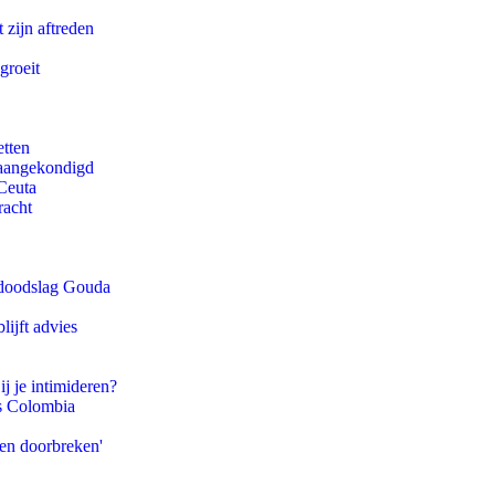
 zijn aftreden
groeit
etten
g aangekondigd
Ceuta
racht
r doodslag Gouda
ijft advies
ij je intimideren?
ls Colombia
pen doorbreken'