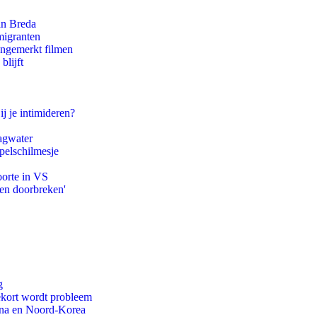
an Breda
migranten
ongemerkt filmen
blijft
ij je intimideren?
agwater
pelschilmesje
oorte in VS
pen doorbreken'
g
ekort wordt probleem
ina en Noord-Korea