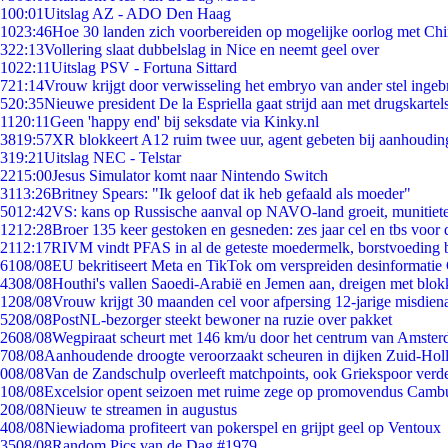
1
00:01
Uitslag AZ - ADO Den Haag
10
23:46
Hoe 30 landen zich voorbereiden op mogelijke oorlog met Ch
3
22:13
Vollering slaat dubbelslag in Nice en neemt geel over
10
22:11
Uitslag PSV - Fortuna Sittard
7
21:14
Vrouw krijgt door verwisseling het embryo van ander stel ingeb
5
20:35
Nieuwe president De la Espriella gaat strijd aan met drugskarte
11
20:11
Geen 'happy end' bij seksdate via Kinky.nl
38
19:57
XR blokkeert A12 ruim twee uur, agent gebeten bij aanhoudin
3
19:21
Uitslag NEC - Telstar
22
15:00
Jesus Simulator komt naar Nintendo Switch
31
13:26
Britney Spears: "Ik geloof dat ik heb gefaald als moeder"
50
12:42
VS: kans op Russische aanval op NAVO-land groeit, munitiet
12
12:28
Broer 135 keer gestoken en gesneden: zes jaar cel en tbs voo
21
12:17
RIVM vindt PFAS in al de geteste moedermelk, borstvoeding bl
61
08/08
EU bekritiseert Meta en TikTok om verspreiden desinformatie
43
08/08
Houthi's vallen Saoedi-Arabië en Jemen aan, dreigen met blok
12
08/08
Vrouw krijgt 30 maanden cel voor afpersing 12-jarige misdiena
52
08/08
PostNL-bezorger steekt bewoner na ruzie over pakket
26
08/08
Wegpiraat scheurt met 146 km/u door het centrum van Amste
7
08/08
Aanhoudende droogte veroorzaakt scheuren in dijken Zuid-Hol
0
08/08
Van de Zandschulp overleeft matchpoints, ook Griekspoor verde
1
08/08
Excelsior opent seizoen met ruime zege op promovendus Camb
2
08/08
Nieuw te streamen in augustus
4
08/08
Niewiadoma profiteert van pokerspel en grijpt geel op Ventoux
35
08/08
Random Pics van de Dag #1979