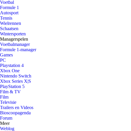
Voetbal
Formule 1
Autosport
Tennis
Wielrennen
Schaatsen
Wintersporten
Managerspelen
Voetbalmanager
Formule 1-manager
Games
PC
Playstation 4
Xbox One
Nintendo Switch
Xbox Series X|S
PlayStation 5
Film & TV
Film
Televisie
Trailers en Videos
Bioscoopagenda
Forum
Meer
Weblog