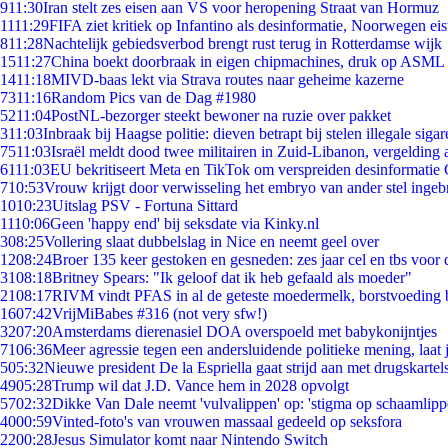
9
11:30
Iran stelt zes eisen aan VS voor heropening Straat van Hormuz
11
11:29
FIFA ziet kritiek op Infantino als desinformatie, Noorwegen eist
8
11:28
Nachtelijk gebiedsverbod brengt rust terug in Rotterdamse wijk
15
11:27
China boekt doorbraak in eigen chipmachines, druk op ASML 
14
11:18
MIVD-baas lekt via Strava routes naar geheime kazerne
73
11:16
Random Pics van de Dag #1980
52
11:04
PostNL-bezorger steekt bewoner na ruzie over pakket
3
11:03
Inbraak bij Haagse politie: dieven betrapt bij stelen illegale sigar
75
11:03
Israël meldt dood twee militairen in Zuid-Libanon, vergeldin
61
11:03
EU bekritiseert Meta en TikTok om verspreiden desinformatie 
7
10:53
Vrouw krijgt door verwisseling het embryo van ander stel ingeb
10
10:23
Uitslag PSV - Fortuna Sittard
11
10:06
Geen 'happy end' bij seksdate via Kinky.nl
3
08:25
Vollering slaat dubbelslag in Nice en neemt geel over
12
08:24
Broer 135 keer gestoken en gesneden: zes jaar cel en tbs voo
31
08:18
Britney Spears: "Ik geloof dat ik heb gefaald als moeder"
21
08:17
RIVM vindt PFAS in al de geteste moedermelk, borstvoeding bl
16
07:42
VrijMiBabes #316 (not very sfw!)
32
07:20
Amsterdams dierenasiel DOA overspoeld met babykonijntjes
71
06:36
Meer agressie tegen een andersluidende politieke mening, laat j
5
05:32
Nieuwe president De la Espriella gaat strijd aan met drugskarte
49
05:28
Trump wil dat J.D. Vance hem in 2028 opvolgt
57
02:32
Dikke Van Dale neemt 'vulvalippen' op: 'stigma op schaamlip
40
00:59
Vinted-foto's van vrouwen massaal gedeeld op seksfora
22
00:28
Jesus Simulator komt naar Nintendo Switch