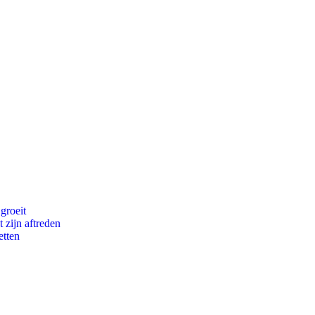
groeit
 zijn aftreden
etten