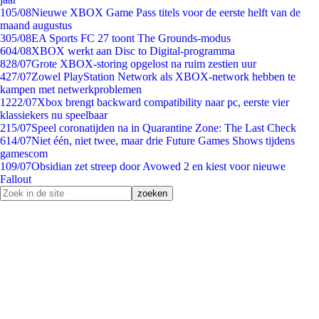
1
05/08
Nieuwe XBOX Game Pass titels voor de eerste helft van de
maand augustus
3
05/08
EA Sports FC 27 toont The Grounds-modus
6
04/08
XBOX werkt aan Disc to Digital-programma
8
28/07
Grote XBOX-storing opgelost na ruim zestien uur
4
27/07
Zowel PlayStation Network als XBOX-network hebben te
kampen met netwerkproblemen
12
22/07
Xbox brengt backward compatibility naar pc, eerste vier
klassiekers nu speelbaar
2
15/07
Speel coronatijden na in Quarantine Zone: The Last Check
6
14/07
Niet één, niet twee, maar drie Future Games Shows tijdens
gamescom
1
09/07
Obsidian zet streep door Avowed 2 en kiest voor nieuwe
Fallout