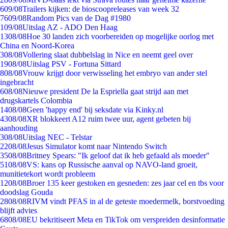
6
09/08
Trailers kijken: de bioscoopreleases van week 32
76
09/08
Random Pics van de Dag #1980
1
09/08
Uitslag AZ - ADO Den Haag
13
08/08
Hoe 30 landen zich voorbereiden op mogelijke oorlog met
China en Noord-Korea
3
08/08
Vollering slaat dubbelslag in Nice en neemt geel over
19
08/08
Uitslag PSV - Fortuna Sittard
8
08/08
Vrouw krijgt door verwisseling het embryo van ander stel
ingebracht
6
08/08
Nieuwe president De la Espriella gaat strijd aan met
drugskartels Colombia
14
08/08
Geen 'happy end' bij seksdate via Kinky.nl
43
08/08
XR blokkeert A12 ruim twee uur, agent gebeten bij
aanhouding
3
08/08
Uitslag NEC - Telstar
22
08/08
Jesus Simulator komt naar Nintendo Switch
35
08/08
Britney Spears: "Ik geloof dat ik heb gefaald als moeder"
51
08/08
VS: kans op Russische aanval op NAVO-land groeit,
munitietekort wordt probleem
12
08/08
Broer 135 keer gestoken en gesneden: zes jaar cel en tbs voor
doodslag Gouda
28
08/08
RIVM vindt PFAS in al de geteste moedermelk, borstvoeding
blijft advies
68
08/08
EU bekritiseert Meta en TikTok om verspreiden desinformatie