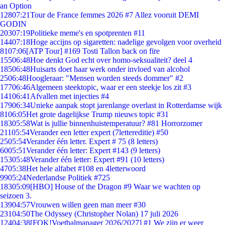
an Option
128
07:21
Tour de France femmes 2026 #7 Allez vooruit DEMI
GODIN
203
07:19
Politieke meme's en spotprenten #11
144
07:18
Hoge accijns op sigaretten: nadelige gevolgen voor overheid
81
07:06
[ATP Tour] #169 Tosti Tallon back on fire
155
06:48
Hoe denkt God echt over homo-seksualiteit? deel 4
185
06:48
Huisarts doet haar werk onder invloed van alcohol
25
06:48
Hoogleraar: "Mensen worden steeds dommer" #2
177
06:46
Algemeen steektopic, waar er een steekje los zit #3
141
06:41
Afvallen met injecties #4
179
06:34
Unieke aanpak stopt jarenlange overlast in Rotterdamse wijk
81
06:05
Het grote dagelijkse Trump nieuws topic #31
183
05:58
Wat is jullie binnenhuistemperatuur? #81 Horrorzomer
211
05:54
Verander een letter expert (7lettereditie) #50
25
05:54
Verander één letter. Expert # 75 (8 letters)
60
05:51
Verander één letter: Expert #143 (9 letters)
153
05:48
Verander één letter: Expert #91 (10 letters)
47
05:38
Het hele alfabet #108 en 4letterwoord
99
05:24
Nederlandse Politiek #725
183
05:09
[HBO] House of the Dragon #9 Waar we wachten op
seizoen 3.
139
04:57
Vrouwen willen geen man meer #30
231
04:50
The Odyssey (Christopher Nolan) 17 juli 2026
124
04:38
[FOK!Voetbalmanager 2026/2027] #1 We zijn er weer