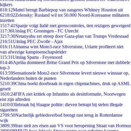
kijkers
8
18:12
Mattel brengt Barbiepop van zangeres Whitney Houston uit
62
18:02
Zelensky: Rusland wil tot 50.000 Noord-Koreaanse militairen
inzetten
15
17:41
Spanje volgt Italië met grenscontroles, tien reizigers geweigerd
1
17:36
Uitslag FC Groningen - FC Utrecht
32
17:30
Netanyahu zet streep door Gaza-plan van Trumps Vredesraad
2
16:51
Uitslag PEC Zwolle - Ajax
0
16:11
Almansa wint Moto3-race Silverstone, Uriarte profiteert niet
van afwezige kampioenschapsleider
1
15:31
Uitslag Sparta - Feyenoord
0
14:46
Aprilia domineert Britse Grand Prix op Silverstone met dubbele
top-3
0
13:59
Sensationele Moto2-race Silverstone levert nieuwe winnaar op,
Nederlanders buiten de punten
52
10:39
China boekt doorbraak in eigen chipmachines, druk op ASML
groeit
16
10:24
FIFA ziet kritiek op Infantino als desinformatie, Noorwegen
eist zijn aftreden
14
10:03
Inbraak bij Haagse politie: dieven betrapt bij stelen illegale
sigaretten
27
09:50
Nachtelijk gebiedsverbod brengt rust terug in Rotterdamse
wijk
38
09:39
Iran stelt zes eisen aan VS voor heropening Straat van Hormuz
28
09/08
MIVD-baas lekt via Strava routes naar geheime kazerne