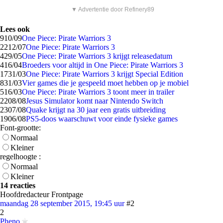
▼ Advertentie door Refinery89
Lees ook
9
10/09
One Piece: Pirate Warriors 3
22
12/07
One Piece: Pirate Warriors 3
4
29/05
One Piece: Pirate Warriors 3 krijgt releasedatum
4
16/04
Broeders voor altijd in One Piece: Pirate Warriors 3
17
31/03
One Piece: Pirate Warriors 3 krijgt Special Edition
8
31/03
Vier games die je gespeeld moet hebben op je mobiel
5
16/03
One Piece: Pirate Warriors 3 toont meer in trailer
22
08/08
Jesus Simulator komt naar Nintendo Switch
23
07/08
Quake krijgt na 30 jaar een gratis uitbreiding
19
06/08
PS5-doos waarschuwt voor einde fysieke games
Font-grootte:
Normaal
Kleiner
regelhoogte :
Normaal
Kleiner
14 reacties
Hoofdredacteur Frontpage
maandag 28 september 2015, 19:45 uur
#2
2
Pheno