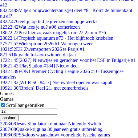
#12
83
22:48
SV-tje's brugwachtershuis(je) deel #8 - Komt de binnenkant
nu af?
43
22:47
Geef jij op tijd je grenzen aan op je werk?
123
22:42
Wat lees je nu? #96 zomerlezen
186
22:22
Post hier zo vaak mogelijk om 22:22 uur #76
280
22:14
Tropisch aquarium #73 - Het blijft toch kriebelen.
275
21:52
Wielerprono 2026 #1 We mogen weer
10
21:52
EK Zwemsporten 2026 te Parijs #1
8
21:51
Ik ga de fok-toto winnen dit jaar
172
21:45
[2027] Nieuwtjes en geruchten voor het ESF in Bulgarije #1
186
21:43
[PlayStation #184] Nieuw deel
183
21:39
FOK! Premier Cycling League 2026 #10 Tussentijdse
transfers
192
21:32
[WLR SC #417] Nieuw deel openen was kaputt
109
21:30
[Breien] Deel 21, met zomerbreisels
Games
Games
Scrollbar gebruiken
opslaan
22
08/08
Jesus Simulator komt naar Nintendo Switch
23
07/08
Quake krijgt na 30 jaar een gratis uitbreiding
19
06/08
PS5-doos waarschuwt voor einde fysieke games