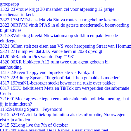
groepsapp
13
22:23
Vrouw krijgt 30 maanden cel voor afpersing 12-jarige
misdienaar in kerk
28
22:17
MIVD-baas lekt via Strava routes naar geheime kazerne
28
22:00
RIVM vindt PFAS in al de geteste moedermelk, borstvoeding
blijft advies
2
21:38
Vollering breekt Niewiadoma op slotklim en pakt tweede
eindzege
38
21:36
Iran stelt zes eisen aan VS voor heropening Straat van Hormuz
53
21:27
Trump wil dat J.D. Vance hem in 2028 opvolgt
41
20:56
Random Pics van de Dag #1981
43
20:00
XR blokkeert A12 ruim twee uur, agent gebeten bij
aanhouding
14
17:23
Geen 'happy end' bij seksdate via Kinky.nl
35
17:22
Britney Spears: "Ik geloof dat ik heb gefaald als moeder"
43
17:19
PostNL-bezorger steekt bewoner na ruzie over pakket
68
17:15
EU bekritiseert Meta en TikTok om verspreiden desinformatie
Ceuta
72
16:01
Meer agressie tegen een andersluidende politieke mening, laat
jij je intimideren?
1
15:59
Uitslag Sparta - Feyenoord
16
15:52
FIFA ziet kritiek op Infantino als desinformatie, Noorwegen
eist zijn aftreden
24
15:52
Long live the 7th of October
6
14:34
Nieuwe president De la Espriella gaat strijd aan met