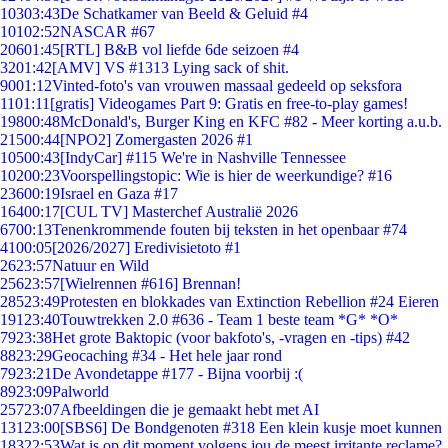
103
03:43
De Schatkamer van Beeld & Geluid #4
101
02:52
NASCAR #67
206
01:45
[RTL] B&B vol liefde 6de seizoen #4
32
01:42
[AMV] VS #1313 Lying sack of shit.
90
01:12
Vinted-foto's van vrouwen massaal gedeeld op seksfora
11
01:11
[gratis] Videogames Part 9: Gratis en free-to-play games!
198
00:48
McDonald's, Burger King en KFC #82 - Meer korting a.u.b.
215
00:44
[NPO2] Zomergasten 2026 #1
105
00:43
[IndyCar] #115 We're in Nashville Tennessee
102
00:23
Voorspellingstopic: Wie is hier de weerkundige? #16
236
00:19
Israel en Gaza #17
164
00:17
[CUL TV] Masterchef Australië 2026
67
00:13
Tenenkrommende fouten bij teksten in het openbaar #74
41
00:05
[2026/2027] Eredivisietoto #1
26
23:57
Natuur en Wild
256
23:57
[Wielrennen #616] Brennan!
285
23:49
Protesten en blokkades van Extinction Rebellion #24 Eieren
191
23:40
Touwtrekken 2.0 #636 - Team 1 beste team *G* *O*
79
23:38
Het grote Baktopic (voor bakfoto's, -vragen en -tips) #42
88
23:29
Geocaching #34 - Het hele jaar rond
79
23:21
De Avondetappe #177 - Bijna voorbij :(
89
23:09
Palworld
257
23:07
Afbeeldingen die je gemaakt hebt met AI
131
23:00
[SBS6] De Bondgenoten #318 Een klein kusje moet kunnen
183
22:53
Wat is op dit moment volgens jou de meest irritante reclame?