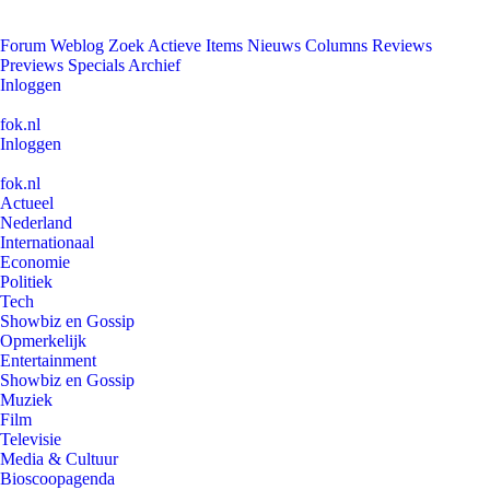
Forum
Weblog
Zoek
Actieve Items
Nieuws
Columns
Reviews
Previews
Specials
Archief
Inloggen
fok.nl
Inloggen
fok.nl
Actueel
Nederland
Internationaal
Economie
Politiek
Tech
Showbiz en Gossip
Opmerkelijk
Entertainment
Showbiz en Gossip
Muziek
Film
Televisie
Media & Cultuur
Bioscoopagenda