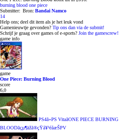
burning blood
one piece
Submitter:
Bron:
Bandai Namco
14
Help ons; deel dit item als je het leuk vond
Gamenieuwtje gevonden?
Tip ons dan via de submit!
Schrijf je graag over games of e-sports?
Join the gamescrew!
game info
game
One Piece: Burning Blood
score
6,0
PS4ã»PS VitaãONE PIECE BURNING
BLOODãçµ¶äžã®çŸå¥³éåæŠPV