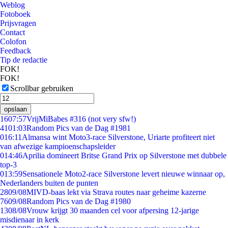
Weblog
Fotoboek
Prijsvragen
Contact
Colofon
Feedback
Tip de redactie
FOK!
FOK!
Scrollbar gebruiken
opslaan
16
07:57
VrijMiBabes #316 (not very sfw!)
41
01:03
Random Pics van de Dag #1981
0
16:11
Almansa wint Moto3-race Silverstone, Uriarte profiteert niet
van afwezige kampioenschapsleider
0
14:46
Aprilia domineert Britse Grand Prix op Silverstone met dubbele
top-3
0
13:59
Sensationele Moto2-race Silverstone levert nieuwe winnaar op,
Nederlanders buiten de punten
28
09/08
MIVD-baas lekt via Strava routes naar geheime kazerne
76
09/08
Random Pics van de Dag #1980
13
08/08
Vrouw krijgt 30 maanden cel voor afpersing 12-jarige
misdienaar in kerk