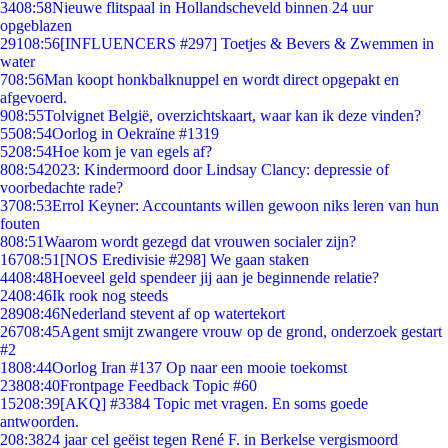
34
08:58
Nieuwe flitspaal in Hollandscheveld binnen 24 uur
opgeblazen
291
08:56
[INFLUENCERS #297] Toetjes & Bevers & Zwemmen in
water
7
08:56
Man koopt honkbalknuppel en wordt direct opgepakt en
afgevoerd.
9
08:55
Tolvignet België, overzichtskaart, waar kan ik deze vinden?
55
08:54
Oorlog in Oekraïne #1319
52
08:54
Hoe kom je van egels af?
8
08:54
2023: Kindermoord door Lindsay Clancy: depressie of
voorbedachte rade?
37
08:53
Errol Keyner: Accountants willen gewoon niks leren van hun
fouten
8
08:51
Waarom wordt gezegd dat vrouwen socialer zijn?
167
08:51
[NOS Eredivisie #298] We gaan staken
44
08:48
Hoeveel geld spendeer jij aan je beginnende relatie?
24
08:46
Ik rook nog steeds
289
08:46
Nederland stevent af op watertekort
267
08:45
Agent smijt zwangere vrouw op de grond, onderzoek gestart
#2
18
08:44
Oorlog Iran #137 Op naar een mooie toekomst
238
08:40
Frontpage Feedback Topic #60
152
08:39
[AKQ] #3384 Topic met vragen. En soms goede
antwoorden.
2
08:38
24 jaar cel geëist tegen René F. in Berkelse vergismoord