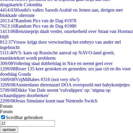
drugskartels Colombia
44
14:03
Houthi's vallen Saoedi-Arabië en Jemen aan, dreigen met
blokkade olieroute
20
13:47
Random Pics van de Dag #1978
76
13:16
Random Pics van de Dag #1980
14
13:06
Benzineprijs daalt verder, onzekerheid over Straat van Hormuz
blijft
8
12:37
Vrouw krijgt door verwisseling het embryo van ander stel
ingebracht
51
11:40
VS: kans op Russische aanval op NAVO-land groeit,
munitietekort wordt probleem
3
09/08
Vollering slaat dubbelslag in Nice en neemt geel over
12
09/08
Broer 135 keer gestoken en gesneden: zes jaar cel en tbs voor
doodslag Gouda
16
09/08
VrijMiBabes #316 (not very sfw!)
32
09/08
Amsterdams dierenasiel DOA overspoeld met babykonijntjes
57
09/08
Dikke Van Dale neemt 'vulvalippen' op: 'stigma op
schaamlippen doorbreken'
22
09/08
Jesus Simulator komt naar Nintendo Switch
Forum
Forum
Scrollbar gebruiken
opslaan