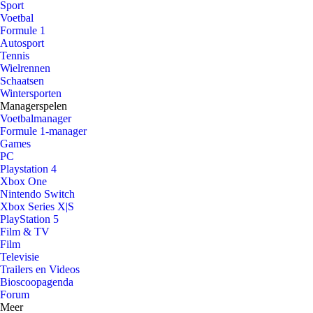
Sport
Voetbal
Formule 1
Autosport
Tennis
Wielrennen
Schaatsen
Wintersporten
Managerspelen
Voetbalmanager
Formule 1-manager
Games
PC
Playstation 4
Xbox One
Nintendo Switch
Xbox Series X|S
PlayStation 5
Film & TV
Film
Televisie
Trailers en Videos
Bioscoopagenda
Forum
Meer