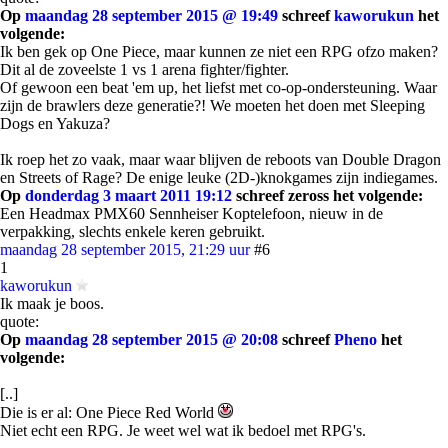
Op
maandag 28 september 2015 @ 19:49
schreef
kaworukun
het
volgende:
Ik ben gek op One Piece, maar kunnen ze niet een RPG ofzo maken?
Dit al de zoveelste 1 vs 1 arena fighter/fighter.
Of gewoon een beat 'em up, het liefst met co-op-ondersteuning. Waar
zijn de brawlers deze generatie?! We moeten het doen met Sleeping
Dogs en Yakuza?
Ik roep het zo vaak, maar waar blijven de reboots van Double Dragon
en Streets of Rage? De enige leuke (2D-)knokgames zijn indiegames.
Op
donderdag 3 maart 2011 19:12
schreef zeross het volgende:
Een Headmax PMX60 Sennheiser Koptelefoon, nieuw in de
verpakking, slechts enkele keren gebruikt.
maandag 28 september 2015, 21:29 uur
#6
1
kaworukun
Ik maak je boos.
quote:
Op
maandag 28 september 2015 @ 20:08
schreef
Pheno
het
volgende:
[..]
Die is er al: One Piece Red World
Niet echt een RPG. Je weet wel wat ik bedoel met RPG's.