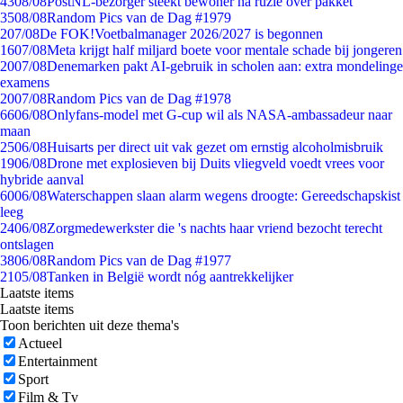
43
08/08
PostNL-bezorger steekt bewoner na ruzie over pakket
35
08/08
Random Pics van de Dag #1979
2
07/08
De FOK!Voetbalmanager 2026/2027 is begonnen
16
07/08
Meta krijgt half miljard boete voor mentale schade bij jongeren
20
07/08
Denemarken pakt AI-gebruik in scholen aan: extra mondelinge
examens
20
07/08
Random Pics van de Dag #1978
66
06/08
Onlyfans-model met G-cup wil als NASA-ambassadeur naar
maan
25
06/08
Huisarts per direct uit vak gezet om ernstig alcoholmisbruik
19
06/08
Drone met explosieven bij Duits vliegveld voedt vrees voor
hybride aanval
60
06/08
Waterschappen slaan alarm wegens droogte: Gereedschapskist
leeg
24
06/08
Zorgmedewerkster die 's nachts haar vriend bezocht terecht
ontslagen
38
06/08
Random Pics van de Dag #1977
21
05/08
Tanken in België wordt nóg aantrekkelijker
Laatste items
Laatste items
Toon berichten uit deze thema's
Actueel
Entertainment
Sport
Film & Tv