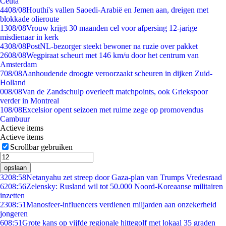
Ceuta
44
08/08
Houthi's vallen Saoedi-Arabië en Jemen aan, dreigen met
blokkade olieroute
13
08/08
Vrouw krijgt 30 maanden cel voor afpersing 12-jarige
misdienaar in kerk
43
08/08
PostNL-bezorger steekt bewoner na ruzie over pakket
26
08/08
Wegpiraat scheurt met 146 km/u door het centrum van
Amsterdam
7
08/08
Aanhoudende droogte veroorzaakt scheuren in dijken Zuid-
Holland
0
08/08
Van de Zandschulp overleeft matchpoints, ook Griekspoor
verder in Montreal
1
08/08
Excelsior opent seizoen met ruime zege op promovendus
Cambuur
Actieve items
Actieve items
Scrollbar gebruiken
opslaan
32
08:58
Netanyahu zet streep door Gaza-plan van Trumps Vredesraad
62
08:56
Zelensky: Rusland wil tot 50.000 Noord-Koreaanse militairen
inzetten
23
08:51
Manosfeer-influencers verdienen miljarden aan onzekerheid
jongeren
6
08:51
Grote kans op vijfde regionale hittegolf met lokaal 35 graden