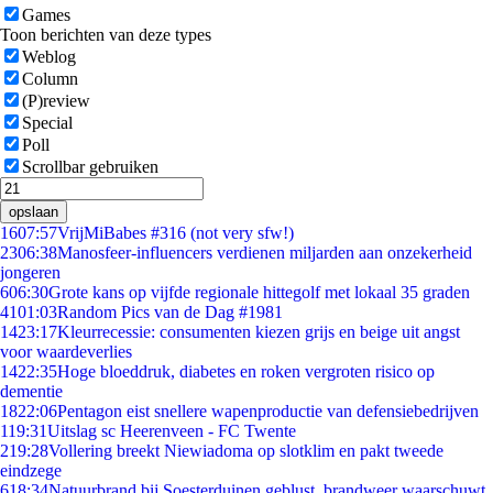
Games
Toon berichten van deze types
Weblog
Column
(P)review
Special
Poll
Scrollbar gebruiken
opslaan
16
07:57
VrijMiBabes #316 (not very sfw!)
23
06:38
Manosfeer-influencers verdienen miljarden aan onzekerheid
jongeren
6
06:30
Grote kans op vijfde regionale hittegolf met lokaal 35 graden
41
01:03
Random Pics van de Dag #1981
14
23:17
Kleurrecessie: consumenten kiezen grijs en beige uit angst
voor waardeverlies
14
22:35
Hoge bloeddruk, diabetes en roken vergroten risico op
dementie
18
22:06
Pentagon eist snellere wapenproductie van defensiebedrijven
1
19:31
Uitslag sc Heerenveen - FC Twente
2
19:28
Vollering breekt Niewiadoma op slotklim en pakt tweede
eindzege
6
18:34
Natuurbrand bij Soesterduinen geblust, brandweer waarschuwt