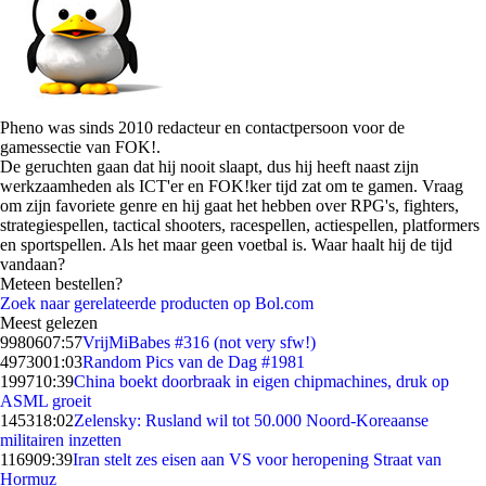
Pheno was sinds 2010 redacteur en contactpersoon voor de
gamessectie van FOK!.
De geruchten gaan dat hij nooit slaapt, dus hij heeft naast zijn
werkzaamheden als ICT'er en FOK!ker tijd zat om te gamen. Vraag
om zijn favoriete genre en hij gaat het hebben over RPG's, fighters,
strategiespellen, tactical shooters, racespellen, actiespellen, platformers
en sportspellen. Als het maar geen voetbal is. Waar haalt hij de tijd
vandaan?
Meteen bestellen?
Zoek naar gerelateerde producten op Bol.com
Meest gelezen
99806
07:57
VrijMiBabes #316 (not very sfw!)
49730
01:03
Random Pics van de Dag #1981
1997
10:39
China boekt doorbraak in eigen chipmachines, druk op
ASML groeit
1453
18:02
Zelensky: Rusland wil tot 50.000 Noord-Koreaanse
militairen inzetten
1169
09:39
Iran stelt zes eisen aan VS voor heropening Straat van
Hormuz