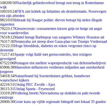
1082
09:50
Nachtelijk gebiedsverbod brengt rust terug in Rotterdamse
wijk
1003
10:24
FIFA ziet kritiek op Infantino als desinformatie, Noorwegen
eist zijn aftreden
982
10:03
Inbraak bij Haagse politie: dieven betrapt bij stelen illegale
sigaretten
792
23:17
Kleurrecessie: consumenten kiezen grijs en beige uit angst
voor waardeverlies
765
18:12
Mattel brengt Barbiepop van zangeres Whitney Houston uit
763
17:30
Netanyahu zet streep door Gaza-plan van Trumps Vredesraad
721
22:35
Hoge bloeddruk, diabetes en roken vergroten risico op
dementie
712
17:41
Spanje volgt Italië met grenscontroles, tien reizigers
geweigerd
675
22:06
Pentagon eist snellere wapenproductie van defensiebedrijven
659
06:38
Manosfeer-influencers verdienen miljarden aan onzekerheid
jongeren
540
18:34
Natuurbrand bij Soesterduinen geblust, brandweer
waarschuwt kijkers
422
16:51
Uitslag PEC Zwolle - Ajax
381
15:31
Uitslag Sparta - Feyenoord
333
19:28
Vollering breekt Niewiadoma op slotklim en pakt tweede
eindzege
269
06:30
Grote kans op vijfde regionale hittegolf met lokaal 35 graden