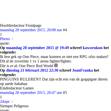
Hoofdredacteur Frontpage
maandag 28 september 2015, 20:08 uur
#4
1
Pheno
quote:
Op
maandag 28 september 2015 @ 19:49
schreef
kaworukun
het
volgende:
Ik ben gek op One Piece, maar kunnen ze niet een RPG ofzo maken?
Dit al de zoveelste 1 vs 1 arena fighter/fighter.
Die is er al: One Piece Red World
Op
dinsdag 21 februari 2012 22:30
schreef
JoanFranka
het
volgende:
PINGUINS RULEREN!! Dat zijn echt een van de grappigste dieren
op aarde hahahaa
Eindredacteur Games
maandag 28 september 2015, 20:47 uur
#5
1
2dope
Siempre Peligroso
quote: