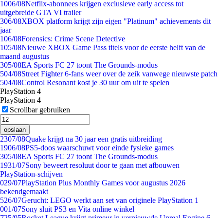
10
06/08
Netflix-abonnees krijgen exclusieve early access tot
uitgebreide GTA VI trailer
3
06/08
XBOX platform krijgt zijn eigen "Platinum" achievements dit
jaar
1
06/08
Forensics: Crime Scene Detective
1
05/08
Nieuwe XBOX Game Pass titels voor de eerste helft van de
maand augustus
3
05/08
EA Sports FC 27 toont The Grounds-modus
5
04/08
Street Fighter 6-fans weer over de zeik vanwege nieuwste patch
5
04/08
Control Resonant kost je 30 uur om uit te spelen
PlayStation 4
PlayStation 4
Scrollbar gebruiken
opslaan
23
07/08
Quake krijgt na 30 jaar een gratis uitbreiding
19
06/08
PS5-doos waarschuwt voor einde fysieke games
3
05/08
EA Sports FC 27 toont The Grounds-modus
19
31/07
Sony beweert resoluut door te gaan met afbouwen
PlayStation-schijven
0
29/07
PlayStation Plus Monthly Games voor augustus 2026
bekendgemaakt
5
26/07
Gerucht: LEGO werkt aan set van originele PlayStation 1
0
01/07
Sony sluit PS3 en Vita online winkel
7
25/05
Rocket League krijgt primeur in vernieuwde Unreal Engine 6