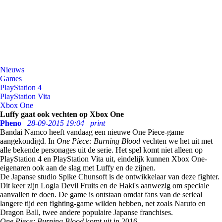
Nieuws
Games
PlayStation 4
PlayStation Vita
Xbox One
Luffy gaat ook vechten op Xbox One
Pheno
28-09-2015 19:04
print
Bandai Namco heeft vandaag een nieuwe One Piece-game
aangekondigd. In
One Piece: Burning Blood
vechten we het uit met
alle bekende personages uit de serie. Het spel komt niet alleen op
PlayStation 4 en PlayStation Vita uit, eindelijk kunnen Xbox One-
eigenaren ook aan de slag met Luffy en de zijnen.
De Japanse studio Spike Chunsoft is de ontwikkelaar van deze fighter.
Dit keer zijn Logia Devil Fruits en de Haki's aanwezig om speciale
aanvallen te doen. De game is ontstaan omdat fans van de serieal
langere tijd een fighting-game wilden hebben, net zoals Naruto en
Dragon Ball, twee andere populaire Japanse franchises.
One Piece: Burning Blood
komt uit in 2016.