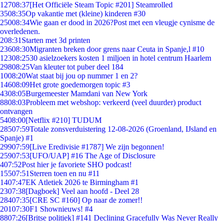
127
08:37
[Het Officiële Steam Topic #201] Steamrolled
35
08:35
Op vakantie met (kleine) kinderen #30
250
08:34
Wie gaan er dood in 2026?Post met een vleugje cynisme de
overledenen.
2
08:31
Starten met 3d printen
236
08:30
Migranten breken door grens naar Ceuta in Spanje,l #10
123
08:25
30 asielzoekers kosten 1 miljoen in hotel centrum Haarlem
298
08:25
Van kleuter tot puber deel 184
10
08:20
Wat staat bij jou op nummer 1 en 2?
146
08:09
Het grote goedemorgen topic #3
43
08:05
Burgemeester Mamdani van New York
88
08:03
Probleem met webshop: verkeerd (veel duurder) product
ontvangen
54
08:00
[Netflix #210] TUDUM
285
07:59
Totale zonsverduistering 12-08-2026 (Groenland, IJsland en
Spanje) #1
299
07:59
[Live Eredivisie #1787] We zijn begonnen!
259
07:53
[UFO/UAP] #16 The Age of Disclosure
4
07:52
Post hier je favoriete SHO podcast!
155
07:51
Sterren toen en nu #11
14
07:47
EK Atletiek 2026 te Birmingham #1
23
07:38
[Dagboek] Veel aan hoofd - Deel 28
284
07:35
[CRE SC #160] Op naar de zomer!!
201
07:30
F1 Shownieuws! #4
88
07:26
[Britse politiek] #141 Declining Gracefully Was Never Really