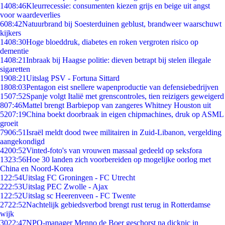
14
08:46
Kleurrecessie: consumenten kiezen grijs en beige uit angst
voor waardeverlies
6
08:42
Natuurbrand bij Soesterduinen geblust, brandweer waarschuwt
kijkers
14
08:30
Hoge bloeddruk, diabetes en roken vergroten risico op
dementie
14
08:21
Inbraak bij Haagse politie: dieven betrapt bij stelen illegale
sigaretten
19
08:21
Uitslag PSV - Fortuna Sittard
18
08:03
Pentagon eist snellere wapenproductie van defensiebedrijven
15
07:52
Spanje volgt Italië met grenscontroles, tien reizigers geweigerd
8
07:46
Mattel brengt Barbiepop van zangeres Whitney Houston uit
52
07:19
China boekt doorbraak in eigen chipmachines, druk op ASML
groeit
79
06:51
Israël meldt dood twee militairen in Zuid-Libanon, vergelding
aangekondigd
42
00:52
Vinted-foto's van vrouwen massaal gedeeld op seksfora
13
23:56
Hoe 30 landen zich voorbereiden op mogelijke oorlog met
China en Noord-Korea
1
22:54
Uitslag FC Groningen - FC Utrecht
2
22:53
Uitslag PEC Zwolle - Ajax
1
22:52
Uitslag sc Heerenveen - FC Twente
27
22:52
Nachtelijk gebiedsverbod brengt rust terug in Rotterdamse
wijk
30
22:47
NPO-manager Menno de Boer geschorst na dickpic in