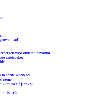
ssie
eem
'gruweldaad'
 verbergen voor ouders ultimatum
nse asielzoeker
obleem
o in eerste weekend
eid nemen
komt na elf jaar vrij
 racistisch