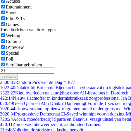
Actueel
Entertainment
Sport
Film & Tv
Games
Toon berichten van deze types
Weblog
Column
(P)review
Special
Poll
Scrollbar gebruiken
opslaan
25
00:35
Random Pics van de Dag #1977
10
22:40
Datalek bij Bol en de Bijenkorf na cyberaanval op logistiek pa
13
22:27
Kind overleden na aanrijding door AH-bestelbus in Dordrecht
4
22:14
Nieuw slachtoffer in kindermisbruikzaak zorgprofessional Jan B
0
20:49
Geen Qatar en Abu Dhabi? Dan eindigt Formule 1-seizoen moge
10
20:44
Litouwen vindt opnieuw migrantentunnel onder grens met Wit
30
20:34
Progressieve Democraat El-Sayed wint nipt voorverkiezing M
7
20:24
Accell, moederbedrijf Sparta en Batavus, vraagt uitstel van beta
4
20:11
Zomervakantieweerbericht: aanhoudend zomers
1
19:48
Vollering de sterkste na lastige heuvelrit