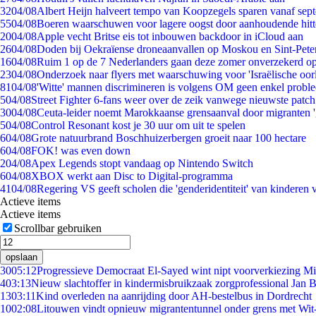
32
04/08
Albert Heijn halveert tempo van Koopzegels sparen vanaf sep
55
04/08
Boeren waarschuwen voor lagere oogst door aanhoudende hitt
20
04/08
Apple vecht Britse eis tot inbouwen backdoor in iCloud aan
26
04/08
Doden bij Oekraïense droneaanvallen op Moskou en Sint-Pete
16
04/08
Ruim 1 op de 7 Nederlanders gaan deze zomer onverzekerd op
23
04/08
Onderzoek naar flyers met waarschuwing voor 'Israëlische oor
81
04/08
'Witte' mannen discrimineren is volgens OM geen enkel probl
5
04/08
Street Fighter 6-fans weer over de zeik vanwege nieuwste patch
30
04/08
Ceuta-leider noemt Marokkaanse grensaanval door migranten 
5
04/08
Control Resonant kost je 30 uur om uit te spelen
6
04/08
Grote natuurbrand Boschhuizerbergen groeit naar 100 hectare
6
04/08
FOK! was even down
2
04/08
Apex Legends stopt vandaag op Nintendo Switch
6
04/08
XBOX werkt aan Disc to Digital-programma
41
04/08
Regering VS geeft scholen die 'genderidentiteit' van kinderen
Actieve items
Actieve items
Scrollbar gebruiken
opslaan
30
05:12
Progressieve Democraat El-Sayed wint nipt voorverkiezing M
4
03:13
Nieuw slachtoffer in kindermisbruikzaak zorgprofessional Jan B
13
03:11
Kind overleden na aanrijding door AH-bestelbus in Dordrecht
10
02:08
Litouwen vindt opnieuw migrantentunnel onder grens met Wit