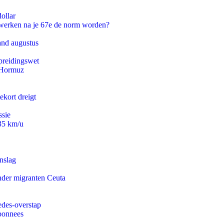
ollar
 werken na je 67e de norm worden?
and augustus
preidingswet
n Hormuz
ekort dreigt
ssie
235 km/u
nslag
onder migranten Ceuta
edes-overstap
abonnees