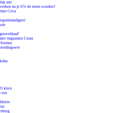
ling aan
 werken na je 67e de norm worden?
rtner Ceva
logsmisdadigers'
ssie
'gruweldaad'
onder migranten Ceuta
n Hormuz
preidingswet
ollar
235 km/u
 reis
obleem
eem
rsburg