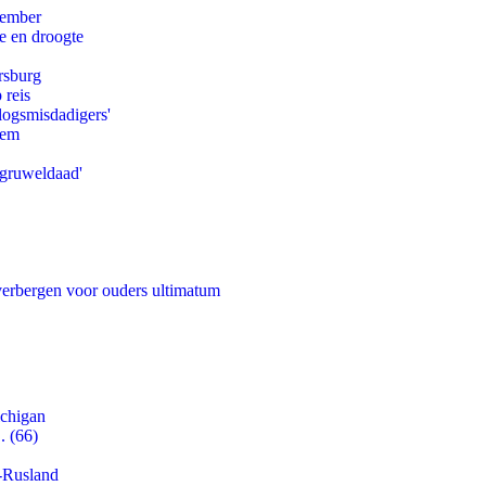
tember
e en droogte
rsburg
 reis
logsmisdadigers'
eem
'gruweldaad'
 verbergen voor ouders ultimatum
ichigan
. (66)
-Rusland