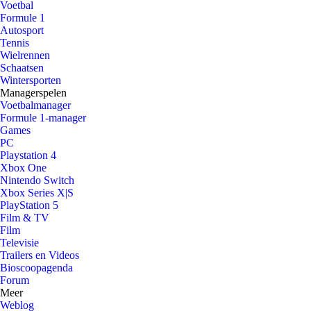
Voetbal
Formule 1
Autosport
Tennis
Wielrennen
Schaatsen
Wintersporten
Managerspelen
Voetbalmanager
Formule 1-manager
Games
PC
Playstation 4
Xbox One
Nintendo Switch
Xbox Series X|S
PlayStation 5
Film & TV
Film
Televisie
Trailers en Videos
Bioscoopagenda
Forum
Meer
Weblog