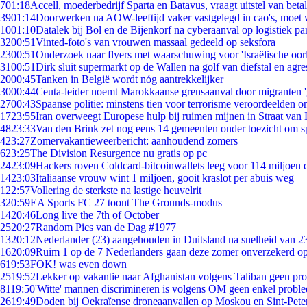
7
01:18
Accell, moederbedrijf Sparta en Batavus, vraagt uitstel van beta
39
01:14
Doorwerken na AOW-leeftijd vaker vastgelegd in cao's, moet
10
01:10
Datalek bij Bol en de Bijenkorf na cyberaanval op logistiek pa
32
00:51
Vinted-foto's van vrouwen massaal gedeeld op seksfora
23
00:51
Onderzoek naar flyers met waarschuwing voor 'Israëlische oor
31
00:51
Dirk sluit supermarkt op de Wallen na golf van diefstal en agre
20
00:45
Tanken in België wordt nóg aantrekkelijker
30
00:44
Ceuta-leider noemt Marokkaanse grensaanval door migranten 
27
00:43
Spaanse politie: minstens tien voor terrorisme veroordeelden 
17
23:55
Iran overweegt Europese hulp bij ruimen mijnen in Straat va
48
23:33
Van den Brink zet nog eens 14 gemeenten onder toezicht om s
4
23:27
Zomervakantieweerbericht: aanhoudend zomers
6
23:25
The Division Resurgence nu gratis op pc
24
23:09
Hackers roven Coldcard-bitcoinwallets leeg voor 114 miljoen d
14
23:03
Italiaanse vrouw wint 1 miljoen, gooit kraslot per abuis weg
1
22:57
Vollering de sterkste na lastige heuvelrit
3
20:59
EA Sports FC 27 toont The Grounds-modus
14
20:46
Long live the 7th of October
25
20:27
Random Pics van de Dag #1977
13
20:12
Nederlander (23) aangehouden in Duitsland na snelheid van 
16
20:09
Ruim 1 op de 7 Nederlanders gaan deze zomer onverzekerd op
6
19:53
FOK! was even down
25
19:52
Lekker op vakantie naar Afghanistan volgens Taliban geen pr
81
19:50
'Witte' mannen discrimineren is volgens OM geen enkel probl
26
19:49
Doden bij Oekraïense droneaanvallen op Moskou en Sint-Pete