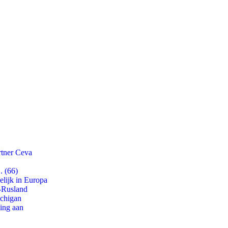
rtner Ceva
. (66)
lijk in Europa
-Rusland
ichigan
ling aan