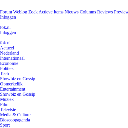
Forum
Weblog
Zoek
Actieve Items
Nieuws
Columns
Reviews
Previe
Inloggen
fok.nl
Inloggen
fok.nl
Actueel
Nederland
Internationaal
Economie
Politiek
Tech
Showbiz en Gossip
Opmerkelijk
Entertainment
Showbiz en Gossip
Muziek
Film
Televisie
Media & Cultuur
Bioscoopagenda
Sport