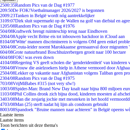
25
00:35
Random Pics van de Dag #1977
2
09:50
De FOK!Voetbalmanager 2026/2027 is begonnen
20
09:23
Tanken in België wordt nóg aantrekkelijker
31
09:07
Dirk sluit supermarkt op de Wallen na golf van diefstal en agre
12
05/08
Random Pics van de Dag #1976
5
04/08
Kraftwerk brengt ruimteschip terug naar Eindhoven
20
04/08
Apple vecht Britse eis tot inbouwen backdoor in iCloud aan
81
04/08
'Witte' mannen discrimineren is volgens OM geen enkel probl
30
04/08
Ceuta-leider noemt Marokkaanse grensaanval door migranten 
6
04/08
Grote natuurbrand Boschhuizerbergen groeit naar 100 hectare
6
04/08
FOK! was even down
41
04/08
Regering VS geeft scholen die 'genderidentiteit' van kinderen
59
04/08
Vrouw die asielzoekers hielp in Athene vermoord door Afghaa
25
04/08
Lekker op vakantie naar Afghanistan volgens Taliban geen pr
23
04/08
Random Pics van de Dag #1975
7
03/08
VrijMiBabes #315 (not very sfw!)
10
03/08
Spider-Man: Brand New Day knalt naar bijna 800 miljoen eur
11
03/08
Phil Collins dronk zich bijna dood, kinderen moesten al afsch
34
03/08
Man die zesjarig jochie met messteken in het hoofd vermoordde 
47
03/08
Man (25) sterft nadat hij lijm als condoom gebruikt
80
03/08
Spandoek "Bruine mannen naar achteren" in België opeens wèl
Laatste items
Laatste items
Toon berichten uit deze thema's