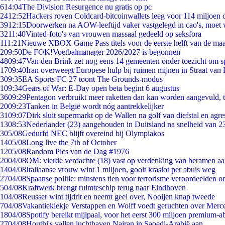
6
14:04
The Division Resurgence nu gratis op pc
24
12:52
Hackers roven Coldcard-bitcoinwallets leeg voor 114 miljoen d
39
12:15
Doorwerken na AOW-leeftijd vaker vastgelegd in cao's, moet
32
11:40
Vinted-foto's van vrouwen massaal gedeeld op seksfora
1
11:21
Nieuwe XBOX Game Pass titels voor de eerste helft van de ma
2
09:50
De FOK!Voetbalmanager 2026/2027 is begonnen
48
09:47
Van den Brink zet nog eens 14 gemeenten onder toezicht om s
17
09:40
Iran overweegt Europese hulp bij ruimen mijnen in Straat va
3
09:35
EA Sports FC 27 toont The Grounds-modus
1
09:34
Gears of War: E-Day open beta begint 6 augustus
36
09:29
Pentagon verbruikt meer raketten dan kan worden aangevuld, t
20
09:23
Tanken in België wordt nóg aantrekkelijker
31
09:07
Dirk sluit supermarkt op de Wallen na golf van diefstal en agre
13
08:53
Nederlander (23) aangehouden in Duitsland na snelheid van 
3
05/08
Gedurfd NEC blijft overeind bij Olympiakos
14
05/08
Long live the 7th of October
12
05/08
Random Pics van de Dag #1976
20
04/08
OM: vierde verdachte (18) vast op verdenking van beramen aa
14
04/08
Italiaanse vrouw wint 1 miljoen, gooit kraslot per abuis weg
27
04/08
Spaanse politie: minstens tien voor terrorisme veroordeelden 
5
04/08
Kraftwerk brengt ruimteschip terug naar Eindhoven
1
04/08
Reusser wint tijdrit en neemt geel over, Nooijen knap tweede
7
04/08
Vakantiekiekje Verstappen en Wolff voedt geruchten over Merc
18
04/08
Spotify bereikt mijlpaal, voor het eerst 300 miljoen premium-
27
04/08
Houthi's vallen luchthaven Najran in Saoedi-Arabië aan