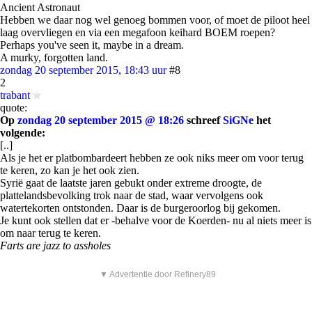
Ancient Astronaut
Hebben we daar nog wel genoeg bommen voor, of moet de piloot heel
laag overvliegen en via een megafoon keihard BOEM roepen?
Perhaps you've seen it, maybe in a dream.
A murky, forgotten land.
zondag 20 september 2015, 18:43 uur
#8
2
trabant
quote:
Op
zondag 20 september 2015 @ 18:26
schreef
SiGNe
het
volgende:
[..]
Als je het er platbombardeert hebben ze ook niks meer om voor terug
te keren, zo kan je het ook zien.
Syrië gaat de laatste jaren gebukt onder extreme droogte, de
plattelandsbevolking trok naar de stad, waar vervolgens ook
watertekorten ontstonden. Daar is de burgeroorlog bij gekomen.
Je kunt ook stellen dat er -behalve voor de Koerden- nu al niets meer is
om naar terug te keren.
Farts are jazz to assholes
▼ Advertentie door Refinery89