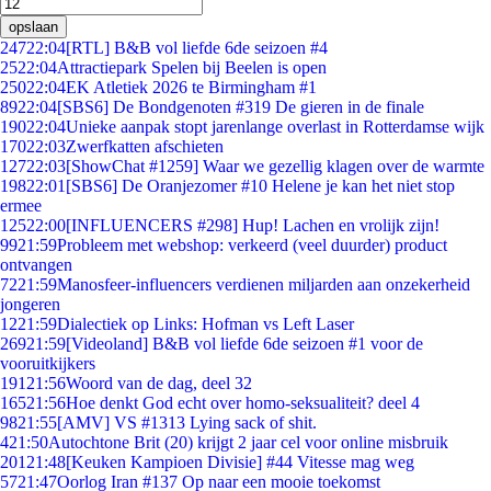
opslaan
247
22:04
[RTL] B&B vol liefde 6de seizoen #4
25
22:04
Attractiepark Spelen bij Beelen is open
250
22:04
EK Atletiek 2026 te Birmingham #1
89
22:04
[SBS6] De Bondgenoten #319 De gieren in de finale
190
22:04
Unieke aanpak stopt jarenlange overlast in Rotterdamse wijk
170
22:03
Zwerfkatten afschieten
127
22:03
[ShowChat #1259] Waar we gezellig klagen over de warmte
198
22:01
[SBS6] De Oranjezomer #10 Helene je kan het niet stop
ermee
125
22:00
[INFLUENCERS #298] Hup! Lachen en vrolijk zijn!
99
21:59
Probleem met webshop: verkeerd (veel duurder) product
ontvangen
72
21:59
Manosfeer-influencers verdienen miljarden aan onzekerheid
jongeren
12
21:59
Dialectiek op Links: Hofman vs Left Laser
269
21:59
[Videoland] B&B vol liefde 6de seizoen #1 voor de
vooruitkijkers
191
21:56
Woord van de dag, deel 32
165
21:56
Hoe denkt God echt over homo-seksualiteit? deel 4
98
21:55
[AMV] VS #1313 Lying sack of shit.
4
21:50
Autochtone Brit (20) krijgt 2 jaar cel voor online misbruik
201
21:48
[Keuken Kampioen Divisie] #44 Vitesse mag weg
57
21:47
Oorlog Iran #137 Op naar een mooie toekomst