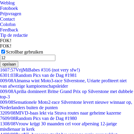
Weblog
Fotoboek
Prijsvragen
Contact
Colofon
Feedback
Tip de redactie
FOK!
FOK!
Scrollbar gebruiken
opslaan
16
07:57
VrijMiBabes #316 (not very sfw!)
63
01:03
Random Pics van de Dag #1981
0
09/08
Almansa wint Moto3-race Silverstone, Uriarte profiteert niet
van afwezige kampioenschapsleider
0
09/08
Aprilia domineert Britse Grand Prix op Silverstone met dubbele
top-3
0
09/08
Sensationele Moto2-race Silverstone levert nieuwe winnaar op,
Nederlanders buiten de punten
32
09/08
MIVD-baas lekt via Strava routes naar geheime kazerne
76
09/08
Random Pics van de Dag #1980
13
08/08
Vrouw krijgt 30 maanden cel voor afpersing 12-jarige
misdienaar in kerk