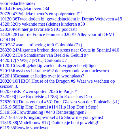
voorbedachte rade?
6
20:47
Energietarieven #34
207
20:47
Politieke meme's en spotprenten #11
101
20:36
Twee doden bij geweldsincident in Drents Weiteveen #15
43
20:32
Op vakantie met (kleine) kinderen #30
5
20:30
Post hier je favoriete SHO podcast!
144
20:28
Tour de France femmes 2026 #7 Allez vooruit DEMI
GODIN
9
20:28
Zware aardbeving treft Colombia (7+)
263
20:24
Migranten breken door grens naar Ceuta in Spanje,l #10
109
20:21
De Schatkamer van Beeld & Geluid #4
44
20:17
[NWS] / [POL] Cartoons #7
61
20:16
Jezelf gelukkig voelen als vrijgezelle vijftiger
5
20:15
Russia vs Ukraine #92 de hegemonie van unclescorp
62
20:13
Bestaan er liedjes over je woonplaats?
200
20:10
[HBO] House of the Dragon #9 Waar we wachten op
seizoen 3.
66
20:05
EK Zwemsporten 2026 te Parijs #1
23
20:03
[Live Eredivisie #1788] In Excelsiors Deo
276
20:01
[Duits voetbal #53] Drei Glatzen von der Tankstelle (-1)
136
19:58
Hip Hop Central #114 Hip Hop Don´t Stop!
53
19:55
[Crowdfunding] #443 Rentestijgingen?
287
19:47
De Kringloopwinkel #16 Show me your gems!
118
19:38
[Modelbouw #17] Dotteke,je bent geweldig!
62
19:35
Eeuwig voortleven