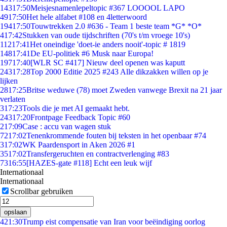
143
17:50
Meisjesnamenlepeltopic #367 LOOOOL LAPO
49
17:50
Het hele alfabet #108 en 4letterwoord
194
17:50
Touwtrekken 2.0 #636 - Team 1 beste team *G* *O*
4
17:42
Stukken van oude tijdschriften (70's t/m vroege 10's)
112
17:41
Het oneindige 'doet-ie anders nooit'-topic # 1819
148
17:41
De EU-politiek #6 Musk naar Europa!
197
17:40
[WLR SC #417] Nieuw deel openen was kaputt
243
17:28
Top 2000 Editie 2025 #243 Alle dikzakken willen op je
lijken
28
17:25
Britse weduwe (78) moet Zweden vanwege Brexit na 21 jaar
verlaten
3
17:23
Tools die je met AI gemaakt hebt.
243
17:20
Frontpage Feedback Topic #60
2
17:09
Case : accu van wagen stuk
72
17:02
Tenenkrommende fouten bij teksten in het openbaar #74
3
17:02
WK Paardensport in Aken 2026 #1
35
17:02
Transfergeruchten en contractverlenging #83
73
16:55
[HAZES-gate #118] Echt een leuk wijf
Internationaal
Internationaal
Scrollbar gebruiken
opslaan
4
21:30
Trump eist compensatie van Iran voor beëindiging oorlog