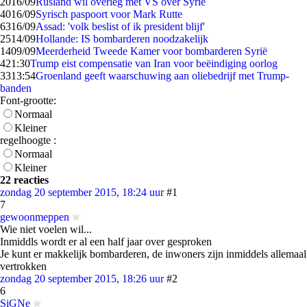
20
16/09
Rusland wil overleg met VS over Syrië
40
16/09
Syrisch paspoort voor Mark Rutte
63
16/09
Assad: 'volk beslist of ik president blijf'
25
14/09
Hollande: IS bombarderen noodzakelijk
14
09/09
Meerderheid Tweede Kamer voor bombarderen Syrië
4
21:30
Trump eist compensatie van Iran voor beëindiging oorlog
33
13:54
Groenland geeft waarschuwing aan oliebedrijf met Trump-
banden
Font-grootte:
Normaal
Kleiner
regelhoogte :
Normaal
Kleiner
22 reacties
zondag 20 september 2015, 18:24 uur
#1
7
gewoonmeppen
Wie niet voelen wil...
Inmiddls wordt er al een half jaar over gesproken
Je kunt er makkelijk bombarderen, de inwoners zijn inmiddels allemaal
vertrokken
zondag 20 september 2015, 18:26 uur
#2
6
SiGNe