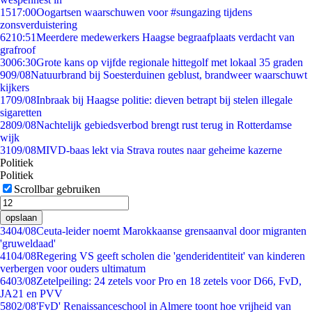
15
17:00
Oogartsen waarschuwen voor #sungazing tijdens
zonsverduistering
62
10:51
Meerdere medewerkers Haagse begraafplaats verdacht van
grafroof
30
06:30
Grote kans op vijfde regionale hittegolf met lokaal 35 graden
9
09/08
Natuurbrand bij Soesterduinen geblust, brandweer waarschuwt
kijkers
17
09/08
Inbraak bij Haagse politie: dieven betrapt bij stelen illegale
sigaretten
28
09/08
Nachtelijk gebiedsverbod brengt rust terug in Rotterdamse
wijk
31
09/08
MIVD-baas lekt via Strava routes naar geheime kazerne
Politiek
Politiek
Scrollbar gebruiken
opslaan
34
04/08
Ceuta-leider noemt Marokkaanse grensaanval door migranten
'gruweldaad'
41
04/08
Regering VS geeft scholen die 'genderidentiteit' van kinderen
verbergen voor ouders ultimatum
64
03/08
Zetelpeiling: 24 zetels voor Pro en 18 zetels voor D66, FvD,
JA21 en PVV
58
02/08
'FvD' Renaissanceschool in Almere toont hoe vrijheid van