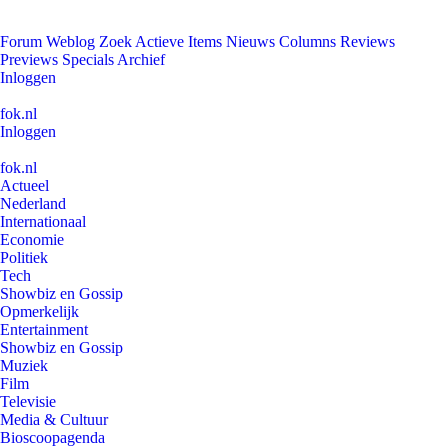
Forum
Weblog
Zoek
Actieve Items
Nieuws
Columns
Reviews
Previews
Specials
Archief
Inloggen
fok.nl
Inloggen
fok.nl
Actueel
Nederland
Internationaal
Economie
Politiek
Tech
Showbiz en Gossip
Opmerkelijk
Entertainment
Showbiz en Gossip
Muziek
Film
Televisie
Media & Cultuur
Bioscoopagenda