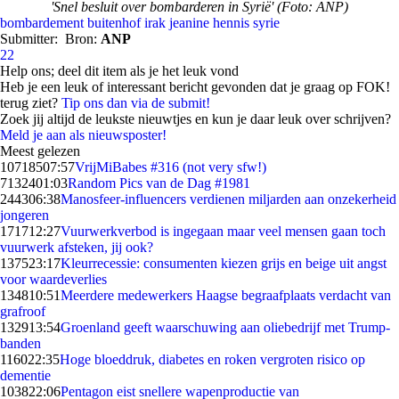
'Snel besluit over bombarderen in Syrië' (Foto: ANP)
bombardement
buitenhof
irak
jeanine hennis
syrie
Submitter:
Bron:
ANP
22
Help ons; deel dit item als je het leuk vond
Heb je een leuk of interessant bericht gevonden dat je graag op FOK!
terug ziet?
Tip ons dan via de submit!
Zoek jij altijd de leukste nieuwtjes en kun je daar leuk over schrijven?
Meld je aan als nieuwsposter!
Meest gelezen
107185
07:57
VrijMiBabes #316 (not very sfw!)
71324
01:03
Random Pics van de Dag #1981
2443
06:38
Manosfeer-influencers verdienen miljarden aan onzekerheid
jongeren
1717
12:27
Vuurwerkverbod is ingegaan maar veel mensen gaan toch
vuurwerk afsteken, jij ook?
1375
23:17
Kleurrecessie: consumenten kiezen grijs en beige uit angst
voor waardeverlies
1348
10:51
Meerdere medewerkers Haagse begraafplaats verdacht van
grafroof
1329
13:54
Groenland geeft waarschuwing aan oliebedrijf met Trump-
banden
1160
22:35
Hoge bloeddruk, diabetes en roken vergroten risico op
dementie
1038
22:06
Pentagon eist snellere wapenproductie van