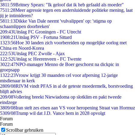
38
11:59
Britney Spears: "Ik geloof dat ik heb gefaald als moeder"
75
11:28
Meer agressie tegen een andersluidende politieke mening, laat
jij je intimideren?
58
11:13
Dikke Van Dale neemt 'vulvalippen' op: 'stigma op
schaamlippen doorbreken'
2
09:43
Uitslag FC Groningen - FC Utrecht
19
08:21
Uitslag PSV - Fortuna Sittard
13
23:56
Hoe 30 landen zich voorbereiden op mogelijke oorlog met
China en Noord-Korea
2
22:53
Uitslag PEC Zwolle - Ajax
1
22:52
Uitslag sc Heerenveen - FC Twente
30
22:47
NPO-manager Menno de Boer geschorst na dickpic in
groepsapp
13
22:23
Vrouw krijgt 30 maanden cel voor afpersing 12-jarige
misdienaar in kerk
28
09/08
RIVM vindt PFAS in al de geteste moedermelk, borstvoeding
blijft advies
2
09/08
Vollering breekt Niewiadoma op slotklim en pakt tweede
eindzege
38
09/08
Iran stelt zes eisen aan VS voor heropening Straat van Hormuz
53
09/08
Trump wil dat J.D. Vance hem in 2028 opvolgt
Forum
Forum
Scrollbar gebruiken