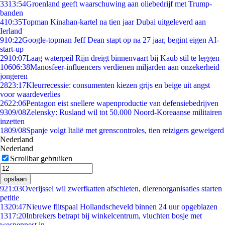
33
13:54
Groenland geeft waarschuwing aan oliebedrijf met Trump-
banden
4
10:35
Topman Kinahan-kartel na tien jaar Dubai uitgeleverd aan
Ierland
9
10:22
Google-topman Jeff Dean stapt op na 27 jaar, begint eigen AI-
start-up
29
10:07
Laag waterpeil Rijn dreigt binnenvaart bij Kaub stil te leggen
106
06:38
Manosfeer-influencers verdienen miljarden aan onzekerheid
jongeren
28
23:17
Kleurrecessie: consumenten kiezen grijs en beige uit angst
voor waardeverlies
26
22:06
Pentagon eist snellere wapenproductie van defensiebedrijven
93
09/08
Zelensky: Rusland wil tot 50.000 Noord-Koreaanse militairen
inzetten
18
09/08
Spanje volgt Italië met grenscontroles, tien reizigers geweigerd
Nederland
Nederland
Scrollbar gebruiken
opslaan
9
21:03
Overijssel wil zwerfkatten afschieten, dierenorganisaties starten
petitie
13
20:47
Nieuwe flitspaal Hollandscheveld binnen 24 uur opgeblazen
13
17:20
Inbrekers betrapt bij winkelcentrum, vluchten bosje met
wespennest in