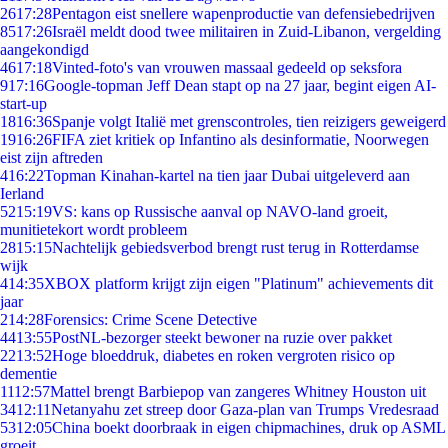
26
17:28
Pentagon eist snellere wapenproductie van defensiebedrijven
85
17:26
Israël meldt dood twee militairen in Zuid-Libanon, vergelding
aangekondigd
46
17:18
Vinted-foto's van vrouwen massaal gedeeld op seksfora
9
17:16
Google-topman Jeff Dean stapt op na 27 jaar, begint eigen AI-
start-up
18
16:36
Spanje volgt Italië met grenscontroles, tien reizigers geweigerd
19
16:26
FIFA ziet kritiek op Infantino als desinformatie, Noorwegen
eist zijn aftreden
4
16:22
Topman Kinahan-kartel na tien jaar Dubai uitgeleverd aan
Ierland
52
15:19
VS: kans op Russische aanval op NAVO-land groeit,
munitietekort wordt probleem
28
15:15
Nachtelijk gebiedsverbod brengt rust terug in Rotterdamse
wijk
4
14:35
XBOX platform krijgt zijn eigen "Platinum" achievements dit
jaar
2
14:28
Forensics: Crime Scene Detective
44
13:55
PostNL-bezorger steekt bewoner na ruzie over pakket
22
13:52
Hoge bloeddruk, diabetes en roken vergroten risico op
dementie
11
12:57
Mattel brengt Barbiepop van zangeres Whitney Houston uit
34
12:11
Netanyahu zet streep door Gaza-plan van Trumps Vredesraad
53
12:05
China boekt doorbraak in eigen chipmachines, druk op ASML
groeit