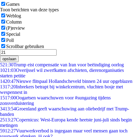
Games
Toon berichten van deze types
Weblog
Column
(P)review
Special
Poll
Scrollbar gebruiken
opslaan
5
21:30
Trump eist compensatie van Iran voor beëindiging oorlog
10
21:03
Overijssel wil zwerfkatten afschieten, dierenorganisaties
starten petitie
14
20:47
Nieuwe flitspaal Hollandscheveld binnen 24 uur opgeblazen
13
17:20
Inbrekers betrapt bij winkelcentrum, vluchten bosje met
wespennest in
15
17:00
Oogartsen waarschuwen voor #sungazing tijdens
zonsverduistering
34
13:54
Groenland geeft waarschuwing aan oliebedrijf met Trump-
banden
25
13:27
Copernicus: West-Europa kende heetste juni-juli sinds begin
metingen
59
12:27
Vuurwerkverbod is ingegaan maar veel mensen gaan toch
vuurwerk afsteken, jij ook?