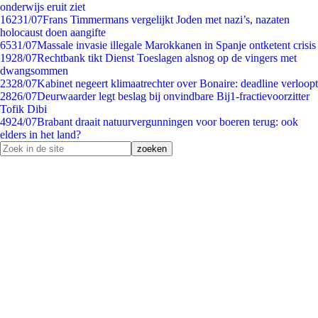
onderwijs eruit ziet
162
31/07
Frans Timmermans vergelijkt Joden met nazi’s, nazaten
holocaust doen aangifte
65
31/07
Massale invasie illegale Marokkanen in Spanje ontketent crisis
19
28/07
Rechtbank tikt Dienst Toeslagen alsnog op de vingers met
dwangsommen
23
28/07
Kabinet negeert klimaatrechter over Bonaire: deadline verloopt
28
26/07
Deurwaarder legt beslag bij onvindbare Bij1-fractievoorzitter
Tofik Dibi
49
24/07
Brabant draait natuurvergunningen voor boeren terug: ook
elders in het land?