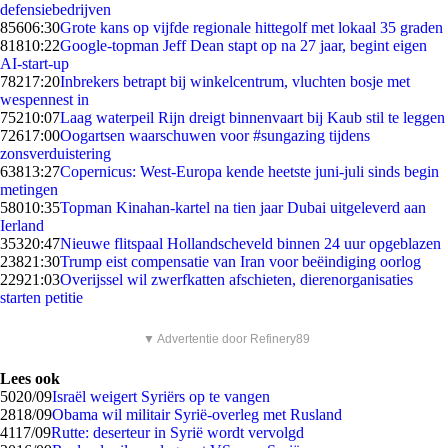
defensiebedrijven
856
06:30
Grote kans op vijfde regionale hittegolf met lokaal 35 graden
818
10:22
Google-topman Jeff Dean stapt op na 27 jaar, begint eigen
AI-start-up
782
17:20
Inbrekers betrapt bij winkelcentrum, vluchten bosje met
wespennest in
752
10:07
Laag waterpeil Rijn dreigt binnenvaart bij Kaub stil te leggen
726
17:00
Oogartsen waarschuwen voor #sungazing tijdens
zonsverduistering
638
13:27
Copernicus: West-Europa kende heetste juni-juli sinds begin
metingen
580
10:35
Topman Kinahan-kartel na tien jaar Dubai uitgeleverd aan
Ierland
353
20:47
Nieuwe flitspaal Hollandscheveld binnen 24 uur opgeblazen
238
21:30
Trump eist compensatie van Iran voor beëindiging oorlog
229
21:03
Overijssel wil zwerfkatten afschieten, dierenorganisaties
starten petitie
▼ Advertentie door Refinery89
Lees ook
50
20/09
Israël weigert Syriërs op te vangen
28
18/09
Obama wil militair Syrië-overleg met Rusland
41
17/09
Rutte: deserteur in Syrië wordt vervolgd