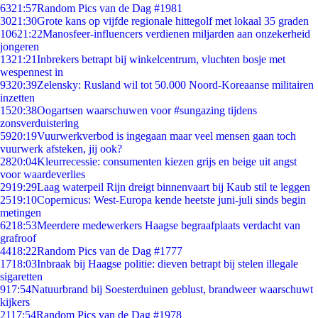
63
21:57
Random Pics van de Dag #1981
30
21:30
Grote kans op vijfde regionale hittegolf met lokaal 35 graden
106
21:22
Manosfeer-influencers verdienen miljarden aan onzekerheid
jongeren
13
21:21
Inbrekers betrapt bij winkelcentrum, vluchten bosje met
wespennest in
93
20:39
Zelensky: Rusland wil tot 50.000 Noord-Koreaanse militairen
inzetten
15
20:38
Oogartsen waarschuwen voor #sungazing tijdens
zonsverduistering
59
20:19
Vuurwerkverbod is ingegaan maar veel mensen gaan toch
vuurwerk afsteken, jij ook?
28
20:04
Kleurrecessie: consumenten kiezen grijs en beige uit angst
voor waardeverlies
29
19:29
Laag waterpeil Rijn dreigt binnenvaart bij Kaub stil te leggen
25
19:10
Copernicus: West-Europa kende heetste juni-juli sinds begin
metingen
62
18:53
Meerdere medewerkers Haagse begraafplaats verdacht van
grafroof
44
18:22
Random Pics van de Dag #1777
17
18:03
Inbraak bij Haagse politie: dieven betrapt bij stelen illegale
sigaretten
9
17:54
Natuurbrand bij Soesterduinen geblust, brandweer waarschuwt
kijkers
21
17:54
Random Pics van de Dag #1978