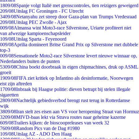
18
09/08
Spanje volgt Italië met grenscontroles, tien reizigers geweigerd
2
09/08
Uitslag FC Groningen - FC Utrecht
34
09/08
Netanyahu zet streep door Gaza-plan van Trumps Vredesraad
2
09/08
Uitslag PEC Zwolle - Ajax
0
09/08
Almansa wint Moto3-race Silverstone, Uriarte profiteert niet
van afwezige kampioenschapsleider
1
09/08
Uitslag Sparta - Feyenoord
0
09/08
Aprilia domineert Britse Grand Prix op Silverstone met dubbele
top-3
0
09/08
Sensationele Moto2-race Silverstone levert nieuwe winnaar op,
Nederlanders buiten de punten
53
09/08
China boekt doorbraak in eigen chipmachines, druk op ASML
groeit
19
09/08
FIFA ziet kritiek op Infantino als desinformatie, Noorwegen
eist zijn aftreden
17
09/08
Inbraak bij Haagse politie: dieven betrapt bij stelen illegale
sigaretten
28
09/08
Nachtelijk gebiedsverbod brengt rust terug in Rotterdamse
wijk
38
09/08
Iran stelt zes eisen aan VS voor heropening Straat van Hormuz
32
09/08
MIVD-baas lekt via Strava routes naar geheime kazerne
6
09/08
Trailers kijken: de bioscoopreleases van week 32
76
09/08
Random Pics van de Dag #1980
1
09/08
Uitslag AZ - ADO Den Haag