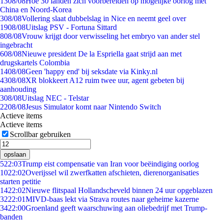
13
08/08
Hoe 30 landen zich voorbereiden op mogelijke oorlog met
China en Noord-Korea
3
08/08
Vollering slaat dubbelslag in Nice en neemt geel over
19
08/08
Uitslag PSV - Fortuna Sittard
8
08/08
Vrouw krijgt door verwisseling het embryo van ander stel
ingebracht
6
08/08
Nieuwe president De la Espriella gaat strijd aan met
drugskartels Colombia
14
08/08
Geen 'happy end' bij seksdate via Kinky.nl
43
08/08
XR blokkeert A12 ruim twee uur, agent gebeten bij
aanhouding
3
08/08
Uitslag NEC - Telstar
22
08/08
Jesus Simulator komt naar Nintendo Switch
Actieve items
Actieve items
Scrollbar gebruiken
opslaan
5
22:03
Trump eist compensatie van Iran voor beëindiging oorlog
10
22:02
Overijssel wil zwerfkatten afschieten, dierenorganisaties
starten petitie
14
22:02
Nieuwe flitspaal Hollandscheveld binnen 24 uur opgeblazen
32
22:01
MIVD-baas lekt via Strava routes naar geheime kazerne
34
22:00
Groenland geeft waarschuwing aan oliebedrijf met Trump-
banden