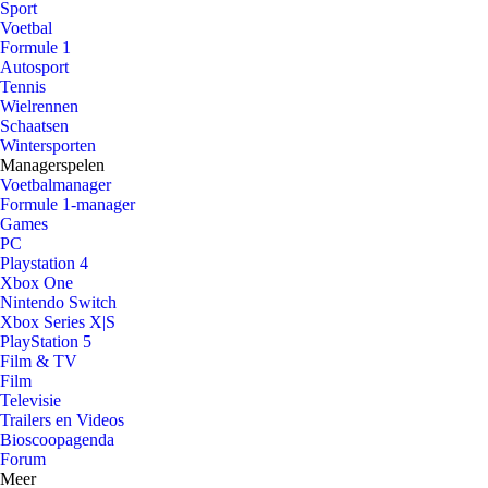
Sport
Voetbal
Formule 1
Autosport
Tennis
Wielrennen
Schaatsen
Wintersporten
Managerspelen
Voetbalmanager
Formule 1-manager
Games
PC
Playstation 4
Xbox One
Nintendo Switch
Xbox Series X|S
PlayStation 5
Film & TV
Film
Televisie
Trailers en Videos
Bioscoopagenda
Forum
Meer