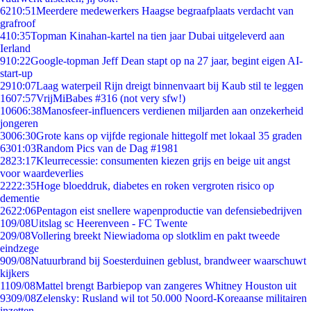
62
10:51
Meerdere medewerkers Haagse begraafplaats verdacht van
grafroof
4
10:35
Topman Kinahan-kartel na tien jaar Dubai uitgeleverd aan
Ierland
9
10:22
Google-topman Jeff Dean stapt op na 27 jaar, begint eigen AI-
start-up
29
10:07
Laag waterpeil Rijn dreigt binnenvaart bij Kaub stil te leggen
16
07:57
VrijMiBabes #316 (not very sfw!)
106
06:38
Manosfeer-influencers verdienen miljarden aan onzekerheid
jongeren
30
06:30
Grote kans op vijfde regionale hittegolf met lokaal 35 graden
63
01:03
Random Pics van de Dag #1981
28
23:17
Kleurrecessie: consumenten kiezen grijs en beige uit angst
voor waardeverlies
22
22:35
Hoge bloeddruk, diabetes en roken vergroten risico op
dementie
26
22:06
Pentagon eist snellere wapenproductie van defensiebedrijven
1
09/08
Uitslag sc Heerenveen - FC Twente
2
09/08
Vollering breekt Niewiadoma op slotklim en pakt tweede
eindzege
9
09/08
Natuurbrand bij Soesterduinen geblust, brandweer waarschuwt
kijkers
11
09/08
Mattel brengt Barbiepop van zangeres Whitney Houston uit
93
09/08
Zelensky: Rusland wil tot 50.000 Noord-Koreaanse militairen
inzetten