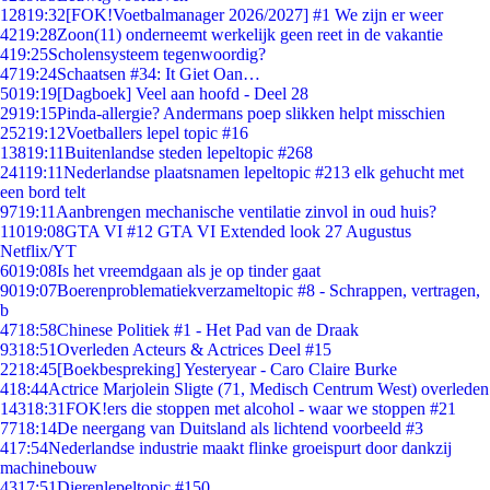
128
19:32
[FOK!Voetbalmanager 2026/2027] #1 We zijn er weer
42
19:28
Zoon(11) onderneemt werkelijk geen reet in de vakantie
4
19:25
Scholensysteem tegenwoordig?
47
19:24
Schaatsen #34: It Giet Oan…
50
19:19
[Dagboek] Veel aan hoofd - Deel 28
29
19:15
Pinda-allergie? Andermans poep slikken helpt misschien
252
19:12
Voetballers lepel topic #16
138
19:11
Buitenlandse steden lepeltopic #268
241
19:11
Nederlandse plaatsnamen lepeltopic #213 elk gehucht met
een bord telt
97
19:11
Aanbrengen mechanische ventilatie zinvol in oud huis?
110
19:08
GTA VI #12 GTA VI Extended look 27 Augustus
Netflix/YT
60
19:08
Is het vreemdgaan als je op tinder gaat
90
19:07
Boerenproblematiekverzameltopic #8 - Schrappen, vertragen,
b
47
18:58
Chinese Politiek #1 - Het Pad van de Draak
93
18:51
Overleden Acteurs & Actrices Deel #15
22
18:45
[Boekbespreking] Yesteryear - Caro Claire Burke
4
18:44
Actrice Marjolein Sligte (71, Medisch Centrum West) overleden
143
18:31
FOK!ers die stoppen met alcohol - waar we stoppen #21
77
18:14
De neergang van Duitsland als lichtend voorbeeld #3
4
17:54
Nederlandse industrie maakt flinke groeispurt door dankzij
machinebouw
43
17:51
Dierenlepeltopic #150