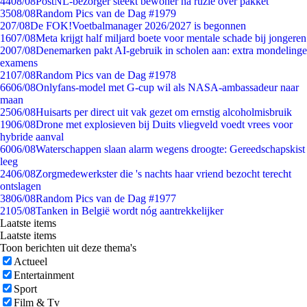
44
08/08
PostNL-bezorger steekt bewoner na ruzie over pakket
35
08/08
Random Pics van de Dag #1979
2
07/08
De FOK!Voetbalmanager 2026/2027 is begonnen
16
07/08
Meta krijgt half miljard boete voor mentale schade bij jongeren
20
07/08
Denemarken pakt AI-gebruik in scholen aan: extra mondelinge
examens
21
07/08
Random Pics van de Dag #1978
66
06/08
Onlyfans-model met G-cup wil als NASA-ambassadeur naar
maan
25
06/08
Huisarts per direct uit vak gezet om ernstig alcoholmisbruik
19
06/08
Drone met explosieven bij Duits vliegveld voedt vrees voor
hybride aanval
60
06/08
Waterschappen slaan alarm wegens droogte: Gereedschapskist
leeg
24
06/08
Zorgmedewerkster die 's nachts haar vriend bezocht terecht
ontslagen
38
06/08
Random Pics van de Dag #1977
21
05/08
Tanken in België wordt nóg aantrekkelijker
Laatste items
Laatste items
Toon berichten uit deze thema's
Actueel
Entertainment
Sport
Film & Tv