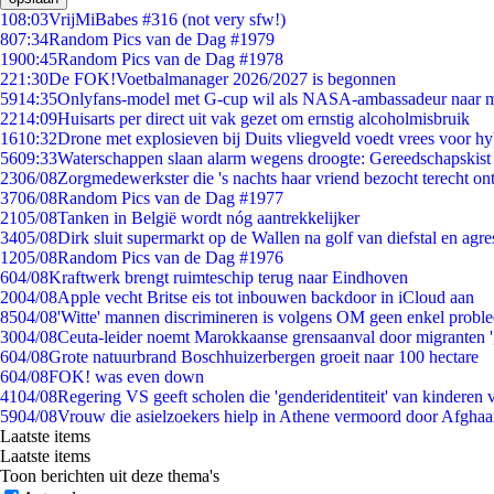
1
08:03
VrijMiBabes #316 (not very sfw!)
8
07:34
Random Pics van de Dag #1979
19
00:45
Random Pics van de Dag #1978
2
21:30
De FOK!Voetbalmanager 2026/2027 is begonnen
59
14:35
Onlyfans-model met G-cup wil als NASA-ambassadeur naar 
22
14:09
Huisarts per direct uit vak gezet om ernstig alcoholmisbruik
16
10:32
Drone met explosieven bij Duits vliegveld voedt vrees voor hy
56
09:33
Waterschappen slaan alarm wegens droogte: Gereedschapskist
23
06/08
Zorgmedewerkster die 's nachts haar vriend bezocht terecht on
37
06/08
Random Pics van de Dag #1977
21
05/08
Tanken in België wordt nóg aantrekkelijker
34
05/08
Dirk sluit supermarkt op de Wallen na golf van diefstal en agre
12
05/08
Random Pics van de Dag #1976
6
04/08
Kraftwerk brengt ruimteschip terug naar Eindhoven
20
04/08
Apple vecht Britse eis tot inbouwen backdoor in iCloud aan
85
04/08
'Witte' mannen discrimineren is volgens OM geen enkel probl
30
04/08
Ceuta-leider noemt Marokkaanse grensaanval door migranten 
6
04/08
Grote natuurbrand Boschhuizerbergen groeit naar 100 hectare
6
04/08
FOK! was even down
41
04/08
Regering VS geeft scholen die 'genderidentiteit' van kinderen
59
04/08
Vrouw die asielzoekers hielp in Athene vermoord door Afghaa
Laatste items
Laatste items
Toon berichten uit deze thema's