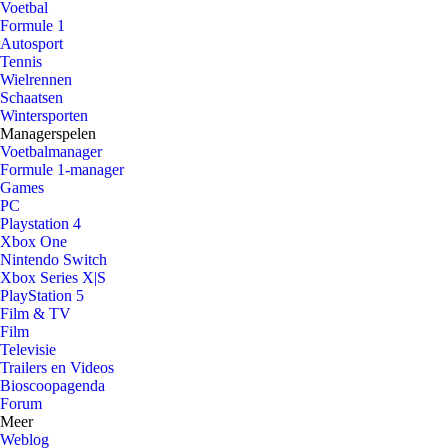
Voetbal
Formule 1
Autosport
Tennis
Wielrennen
Schaatsen
Wintersporten
Managerspelen
Voetbalmanager
Formule 1-manager
Games
PC
Playstation 4
Xbox One
Nintendo Switch
Xbox Series X|S
PlayStation 5
Film & TV
Film
Televisie
Trailers en Videos
Bioscoopagenda
Forum
Meer
Weblog