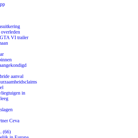
app
suitkering
d overleden
 GTA VI trailer
maan
ar
binnen
g aangekondigd
bride aanval
duurzaamheidsclaims
el
iegtuigen in
 leeg
tslagen
rtner Ceva
. (66)
lijk in Europa