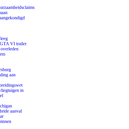
duurzaamheidsclaims
maan
g aangekondigd
 leeg
 GTA VI trailer
 overleden
eem
rsburg
aling aan
preidingswet
iegtuigen in
el
ichigan
bride aanval
ar
binnen