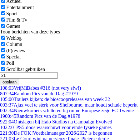
Actueel
Entertainment
Sport
Film & Tv
Games
Toon berichten van deze types
Weblog
Column
(P)review
Special
Poll
Scrollbar gebruiken
opslaan
1
08:03
VrijMiBabes #316 (not very sfw!)
8
07:34
Random Pics van de Dag #1979
1
05:00
Trailers kijken: de bioscoopreleases van week 32
0
03:37
Ajax veel te sterk voor Shelbourne, maar houdt schade beperkt
0
02:34
Nieuwkomers schitteren bij ruime Europese zege FC Twente
19
00:45
Random Pics van de Dag #1978
9
22:04
Ontslagen bij Halo Studios na Campaign Evolved
10
22:01
PS5-doos waarschuwt voor einde fysieke games
2
21:30
De FOK!Voetbalmanager 2026/2027 is begonnen
2
21:03
Le Court wint na nerveuze finale, Pieterse derde