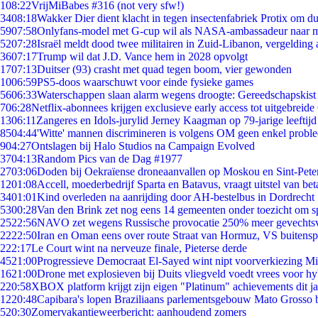
1
08:22
VrijMiBabes #316 (not very sfw!)
34
08:18
Wakker Dier dient klacht in tegen insectenfabriek Protix om 
59
07:58
Onlyfans-model met G-cup wil als NASA-ambassadeur naar 
52
07:28
Israël meldt dood twee militairen in Zuid-Libanon, vergeldin
36
07:17
Trump wil dat J.D. Vance hem in 2028 opvolgt
17
07:13
Duitser (93) crasht met quad tegen boom, vier gewonden
10
06:59
PS5-doos waarschuwt voor einde fysieke games
56
06:33
Waterschappen slaan alarm wegens droogte: Gereedschapskist
7
06:28
Netflix-abonnees krijgen exclusieve early access tot uitgebreide
13
06:11
Zangeres en Idols-jurylid Jerney Kaagman op 79-jarige leeftijd
85
04:44
'Witte' mannen discrimineren is volgens OM geen enkel probl
9
04:27
Ontslagen bij Halo Studios na Campaign Evolved
37
04:13
Random Pics van de Dag #1977
27
03:06
Doden bij Oekraïense droneaanvallen op Moskou en Sint-Pete
12
01:08
Accell, moederbedrijf Sparta en Batavus, vraagt uitstel van bet
34
01:01
Kind overleden na aanrijding door AH-bestelbus in Dordrecht
53
00:28
Van den Brink zet nog eens 14 gemeenten onder toezicht om s
25
22:56
NAVO zet wegens Russische provocatie 250% meer gevechtsvl
22
22:50
Iran en Oman eens over route Straat van Hormuz, VS buitensp
2
22:17
Le Court wint na nerveuze finale, Pieterse derde
45
21:00
Progressieve Democraat El-Sayed wint nipt voorverkiezing M
16
21:00
Drone met explosieven bij Duits vliegveld voedt vrees voor hy
2
20:58
XBOX platform krijgt zijn eigen "Platinum" achievements dit ja
12
20:48
Capibara's lopen Braziliaans parlementsgebouw Mato Grosso 
5
20:30
Zomervakantieweerbericht: aanhoudend zomers