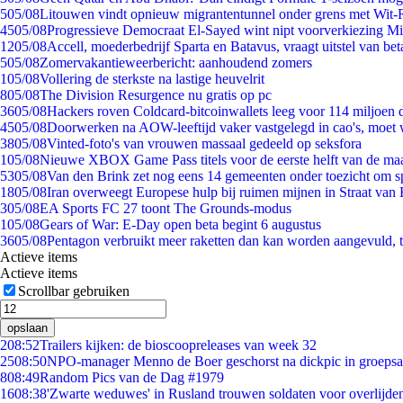
5
05/08
Litouwen vindt opnieuw migrantentunnel onder grens met Wit-
45
05/08
Progressieve Democraat El-Sayed wint nipt voorverkiezing M
12
05/08
Accell, moederbedrijf Sparta en Batavus, vraagt uitstel van bet
5
05/08
Zomervakantieweerbericht: aanhoudend zomers
1
05/08
Vollering de sterkste na lastige heuvelrit
8
05/08
The Division Resurgence nu gratis op pc
36
05/08
Hackers roven Coldcard-bitcoinwallets leeg voor 114 miljoen d
45
05/08
Doorwerken na AOW-leeftijd vaker vastgelegd in cao's, moet
38
05/08
Vinted-foto's van vrouwen massaal gedeeld op seksfora
1
05/08
Nieuwe XBOX Game Pass titels voor de eerste helft van de ma
53
05/08
Van den Brink zet nog eens 14 gemeenten onder toezicht om s
18
05/08
Iran overweegt Europese hulp bij ruimen mijnen in Straat va
3
05/08
EA Sports FC 27 toont The Grounds-modus
1
05/08
Gears of War: E-Day open beta begint 6 augustus
36
05/08
Pentagon verbruikt meer raketten dan kan worden aangevuld, t
Actieve items
Actieve items
Scrollbar gebruiken
opslaan
2
08:52
Trailers kijken: de bioscoopreleases van week 32
25
08:50
NPO-manager Menno de Boer geschorst na dickpic in groeps
8
08:49
Random Pics van de Dag #1979
16
08:38
'Zwarte weduwes' in Rusland trouwen soldaten voor overlijden