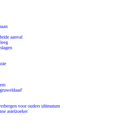
maan
bride aanval
 leeg
tslagen
ssie
eem
'gruweldaad'
 verbergen voor ouders ultimatum
nse asielzoeker