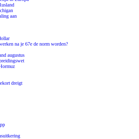
Rusland
ichigan
aling aan
ollar
 werken na je 67e de norm worden?
and augustus
preidingswet
n Hormuz
ekort dreigt
app
suitkering