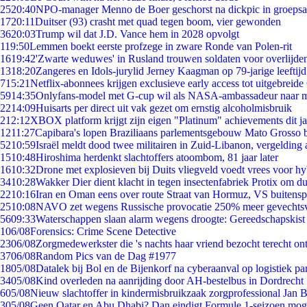
25
20:40
NPO-manager Menno de Boer geschorst na dickpic in groeps
17
20:11
Duitser (93) crasht met quad tegen boom, vier gewonden
36
20:03
Trump wil dat J.D. Vance hem in 2028 opvolgt
1
19:50
Lemmen boekt eerste profzege in zware Ronde van Polen-rit
16
19:42
'Zwarte weduwes' in Rusland trouwen soldaten voor overlijden
13
18:20
Zangeres en Idols-jurylid Jerney Kaagman op 79-jarige leeftij
7
15:21
Netflix-abonnees krijgen exclusieve early access tot uitgebreide
59
14:35
Onlyfans-model met G-cup wil als NASA-ambassadeur naar 
22
14:09
Huisarts per direct uit vak gezet om ernstig alcoholmisbruik
2
12:12
XBOX platform krijgt zijn eigen "Platinum" achievements dit ja
12
11:27
Capibara's lopen Braziliaans parlementsgebouw Mato Grosso 
52
10:59
Israël meldt dood twee militairen in Zuid-Libanon, vergeldin
15
10:48
Hiroshima herdenkt slachtoffers atoombom, 81 jaar later
16
10:32
Drone met explosieven bij Duits vliegveld voedt vrees voor hy
34
10:28
Wakker Dier dient klacht in tegen insectenfabriek Protix om 
22
10:16
Iran en Oman eens over route Straat van Hormuz, VS buitensp
25
10:08
NAVO zet wegens Russische provocatie 250% meer gevechtsvl
56
09:33
Waterschappen slaan alarm wegens droogte: Gereedschapskist
1
06/08
Forensics: Crime Scene Detective
23
06/08
Zorgmedewerkster die 's nachts haar vriend bezocht terecht on
37
06/08
Random Pics van de Dag #1977
18
05/08
Datalek bij Bol en de Bijenkorf na cyberaanval op logistiek pa
34
05/08
Kind overleden na aanrijding door AH-bestelbus in Dordrecht
6
05/08
Nieuw slachtoffer in kindermisbruikzaak zorgprofessional Jan B
3
05/08
Geen Qatar en Abu Dhabi? Dan eindigt Formule 1-seizoen moge