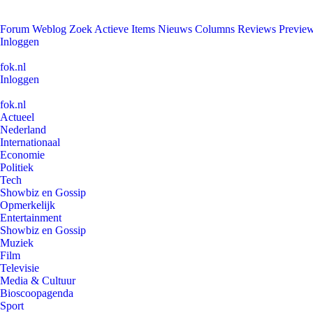
Forum
Weblog
Zoek
Actieve Items
Nieuws
Columns
Reviews
Previe
Inloggen
fok.nl
Inloggen
fok.nl
Actueel
Nederland
Internationaal
Economie
Politiek
Tech
Showbiz en Gossip
Opmerkelijk
Entertainment
Showbiz en Gossip
Muziek
Film
Televisie
Media & Cultuur
Bioscoopagenda
Sport