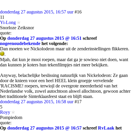
donderdag 27 augustus 2015, 16:57 uur
#16
11
Yi-Long
Snorloze Zeiksnor
quote:
Op
donderdag 27 augustus 2015 @ 16:51
schreef
nogeenoudebekende
het volgende:
Dan moeten we Nickolodeon maar uit de zenderinstellingen flikkeren.
.
Mjah, dat kun je mooi roepen, maar dat ga je sowieso niet doen, want
dan kunnen je koters hun tekenfilmpjes niet meer bekijken.
Anyway, belachelijke beslissing natuurlijk van Nickelodeon: Ze gaan
door de knieen voor een heel HEEL klein groepje vervelende
'RACISME! roepers, terwiojl de overgrote meerderheid van het
Nederlandse volk, zowel autochtoon alswel allochtoon, gewoon achter
het traditionele Sinterklaasfeest staat en blijft staan.
donderdag 27 augustus 2015, 16:58 uur
#17
5
Royy
Pompiedom
quote:
Op
donderdag 27 augustus 2015 @ 16:57
schreef
RvLaak
het