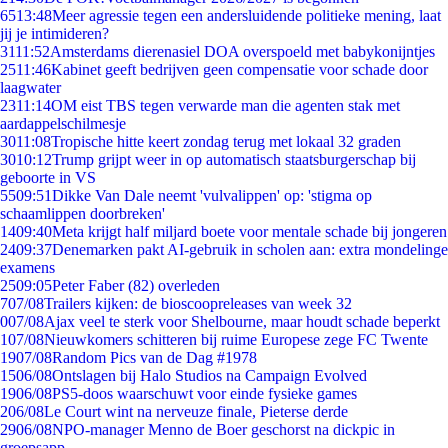
65
13:48
Meer agressie tegen een andersluidende politieke mening, laat
jij je intimideren?
31
11:52
Amsterdams dierenasiel DOA overspoeld met babykonijntjes
25
11:46
Kabinet geeft bedrijven geen compensatie voor schade door
laagwater
23
11:14
OM eist TBS tegen verwarde man die agenten stak met
aardappelschilmesje
30
11:08
Tropische hitte keert zondag terug met lokaal 32 graden
30
10:12
Trump grijpt weer in op automatisch staatsburgerschap bij
geboorte in VS
55
09:51
Dikke Van Dale neemt 'vulvalippen' op: 'stigma op
schaamlippen doorbreken'
14
09:40
Meta krijgt half miljard boete voor mentale schade bij jongeren
24
09:37
Denemarken pakt AI-gebruik in scholen aan: extra mondelinge
examens
25
09:05
Peter Faber (82) overleden
7
07/08
Trailers kijken: de bioscoopreleases van week 32
0
07/08
Ajax veel te sterk voor Shelbourne, maar houdt schade beperkt
1
07/08
Nieuwkomers schitteren bij ruime Europese zege FC Twente
19
07/08
Random Pics van de Dag #1978
15
06/08
Ontslagen bij Halo Studios na Campaign Evolved
19
06/08
PS5-doos waarschuwt voor einde fysieke games
2
06/08
Le Court wint na nerveuze finale, Pieterse derde
29
06/08
NPO-manager Menno de Boer geschorst na dickpic in
groepsapp