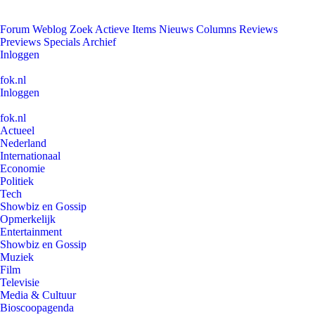
Forum
Weblog
Zoek
Actieve Items
Nieuws
Columns
Reviews
Previews
Specials
Archief
Inloggen
fok.nl
Inloggen
fok.nl
Actueel
Nederland
Internationaal
Economie
Politiek
Tech
Showbiz en Gossip
Opmerkelijk
Entertainment
Showbiz en Gossip
Muziek
Film
Televisie
Media & Cultuur
Bioscoopagenda