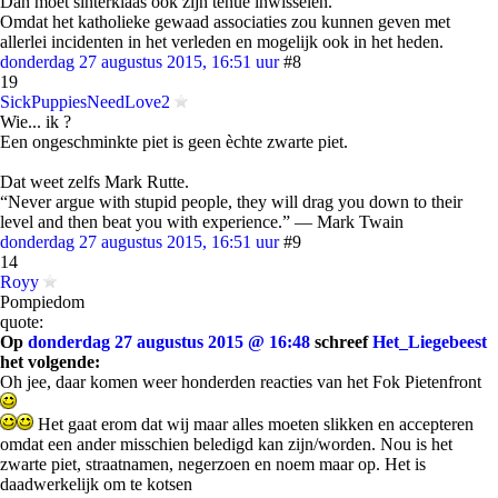
Dan moet sinterklaas ook zijn tenue inwisselen.
Omdat het katholieke gewaad associaties zou kunnen geven met
allerlei incidenten in het verleden en mogelijk ook in het heden.
donderdag 27 augustus 2015, 16:51 uur
#8
19
SickPuppiesNeedLove2
Wie... ik ?
Een ongeschminkte piet is geen èchte zwarte piet.
Dat weet zelfs Mark Rutte.
“Never argue with stupid people, they will drag you down to their
level and then beat you with experience.” ― Mark Twain
donderdag 27 augustus 2015, 16:51 uur
#9
14
Royy
Pompiedom
quote:
Op
donderdag 27 augustus 2015 @ 16:48
schreef
Het_Liegebeest
het volgende:
Oh jee, daar komen weer honderden reacties van het Fok Pietenfront
Het gaat erom dat wij maar alles moeten slikken en accepteren
omdat een ander misschien beledigd kan zijn/worden. Nou is het
zwarte piet, straatnamen, negerzoen en noem maar op. Het is
daadwerkelijk om te kotsen