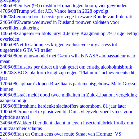
38
06/08
Duitser (93) crasht met quad tegen boom, vier gewonden
47
06/08
Trump wil dat J.D. Vance hem in 2028 opvolgt
1
06/08
Lemmen boekt eerste profzege in zware Ronde van Polen-rit
24
06/08
'Zwarte weduwes' in Rusland trouwen soldaten voor
overlijdensuitkering
14
06/08
Zangeres en Idols-jurylid Jerney Kaagman op 79-jarige leeftijd
overleden
10
06/08
Netflix-abonnees krijgen exclusieve early access tot
uitgebreide GTA VI trailer
65
06/08
Onlyfans-model met G-cup wil als NASA-ambassadeur naar
maan
24
06/08
Huisarts per direct uit vak gezet om ernstig alcoholmisbruik
3
06/08
XBOX platform krijgt zijn eigen "Platinum" achievements dit
jaar
12
06/08
Capibara's lopen Braziliaans parlementsgebouw Mato Grosso
binnen
69
06/08
Israël meldt dood twee militairen in Zuid-Libanon, vergelding
aangekondigd
15
06/08
Hiroshima herdenkt slachtoffers atoombom, 81 jaar later
19
06/08
Drone met explosieven bij Duits vliegveld voedt vrees voor
hybride aanval
34
06/08
Wakker Dier dient klacht in tegen insectenfabriek Protix om
duurzaamheidsclaims
22
06/08
Iran en Oman eens over route Straat van Hormuz, VS