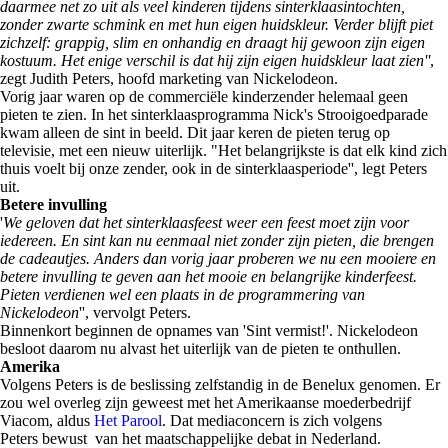
daarmee net zo uit als veel kinderen tijdens sinterklaasintochten,
zonder zwarte schmink en met hun eigen huidskleur. Verder blijft piet
zichzelf: grappig, slim en onhandig en draagt hij gewoon zijn eigen
kostuum. Het enige verschil is dat hij zijn eigen huidskleur laat zien''
,
zegt Judith Peters, hoofd marketing van Nickelodeon.
Vorig jaar waren op de commerciële kinderzender helemaal geen
pieten te zien. In het sinterklaasprogramma Nick's Strooigoedparade
kwam alleen de sint in beeld. Dit jaar keren de pieten terug op
televisie, met een nieuw uiterlijk. "Het belangrijkste is dat elk kind zich
thuis voelt bij onze zender, ook in de sinterklaasperiode'', legt Peters
uit.
Betere invulling
'
We geloven dat het sinterklaasfeest weer een feest moet zijn voor
iedereen. En sint kan nu eenmaal niet zonder zijn pieten, die brengen
de cadeautjes. Anders dan vorig jaar proberen we nu een mooiere en
betere invulling te geven aan het mooie en belangrijke kinderfeest.
Pieten verdienen wel een plaats in de programmering van
Nickelodeon
'', vervolgt Peters.
Binnenkort beginnen de opnames van 'Sint vermist!'. Nickelodeon
besloot daarom nu alvast het uiterlijk van de pieten te onthullen.
Amerika
Volgens Peters is de beslissing zelfstandig in de Benelux genomen. Er
zou wel overleg zijn geweest met het Amerikaanse moederbedrijf
Viacom, aldus
Het Parool
. Dat mediaconcern is zich volgens
Peters bewust van het maatschappelijke debat in Nederland.