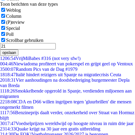
Toon berichten van deze types
Weblog
Column
(P)review
Special
Poll
Scrollbar gebruiken
opslaan
12
06:54
VrijMiBabes #316 (not very sfw!)
0
04:46
Niewiadoma profiteert van pokerspel en grijpt geel op Ventoux
35
00:07
Random Pics van de Dag #1979
18
18:47
Italië hindert reizigers uit Spanje na migratiecrisis Ceuta
20
18:31
Vier aanhoudingen na doodsbedreiging burgemeester Depla
van Breda
11
18:26
Smokkelbende opgerold in Spanje, verdienden miljoenen aan
migranten
22
18:08
CDA en D66 willen ingrijpen tegen 'gluurbrillen' die mensen
ongemerkt filmen
11
17:56
Benzineprijs daalt verder, onzekerheid over Straat van Hormuz
blijft
30
17:47
Voedselprijzen wereldwijd op hoogste niveau in ruim drie jaar
23
14:33
Quake krijgt na 30 jaar een gratis uitbreiding
2
14:30
De FOK!Voetbalmanager 2026/2027 is begonnen