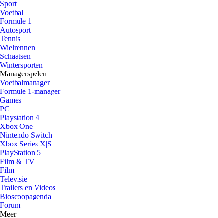
Sport
Voetbal
Formule 1
Autosport
Tennis
Wielrennen
Schaatsen
Wintersporten
Managerspelen
Voetbalmanager
Formule 1-manager
Games
PC
Playstation 4
Xbox One
Nintendo Switch
Xbox Series X|S
PlayStation 5
Film & TV
Film
Televisie
Trailers en Videos
Bioscoopagenda
Forum
Meer