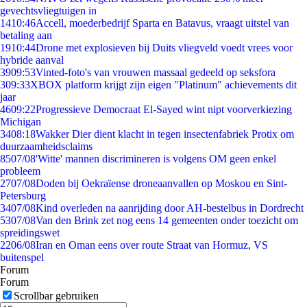
gevechtsvliegtuigen in
14
10:46
Accell, moederbedrijf Sparta en Batavus, vraagt uitstel van
betaling aan
19
10:44
Drone met explosieven bij Duits vliegveld voedt vrees voor
hybride aanval
39
09:53
Vinted-foto's van vrouwen massaal gedeeld op seksfora
3
09:33
XBOX platform krijgt zijn eigen "Platinum" achievements dit
jaar
46
09:22
Progressieve Democraat El-Sayed wint nipt voorverkiezing
Michigan
34
08:18
Wakker Dier dient klacht in tegen insectenfabriek Protix om
duurzaamheidsclaims
85
07/08
'Witte' mannen discrimineren is volgens OM geen enkel
probleem
27
07/08
Doden bij Oekraïense droneaanvallen op Moskou en Sint-
Petersburg
34
07/08
Kind overleden na aanrijding door AH-bestelbus in Dordrecht
53
07/08
Van den Brink zet nog eens 14 gemeenten onder toezicht om
spreidingswet
22
06/08
Iran en Oman eens over route Straat van Hormuz, VS
buitenspel
Forum
Forum
Scrollbar gebruiken