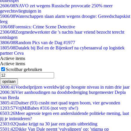
buitenspel
26
06/08
NAVO zet wegens Russische provocatie 250% meer
gevechtsvliegtuigen in
59
06/08
Waterschappen slaan alarm wegens droogte: Gereedschapskist
leeg
1
06/08
Forensics: Crime Scene Detective
23
06/08
Zorgmedewerkster die 's nachts haar vriend bezocht terecht
ontslagen
38
06/08
Random Pics van de Dag #1977
18
05/08
Datalek bij Bol en de Bijenkorf na cyberaanval op logistiek
partner Ceva
Actieve items
Actieve items
Scrollbar gebruiken
opslaan
30
06:41
Voedselprijzen wereldwijd op hoogste niveau in ruim drie jaar
20
06:36
Vier aanhoudingen na doodsbedreiging burgemeester Depla
van Breda
38
05:41
Duitser (93) crasht met quad tegen boom, vier gewonden
12
03:57
VrijMiBabes #316 (not very sfw!)
65
03:26
Meer agressie tegen een andersluidende politieke mening, laat
jij je intimideren?
23
03:02
Quake krijgt na 30 jaar een gratis uitbreiding
55
01:42
Dikke Van Dale neemt 'vulvalippen' op: 'stigma op