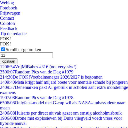
Weblog
Fotoboek
Prijsvragen
Contact
Colofon
Feedback
Tip de redactie
FOK!
FOK!
Scrollbar gebruiken
opslaan
12
06:54
VrijMiBabes #316 (not very sfw!)
35
00:07
Random Pics van de Dag #1979
2
14:30
De FOK!Voetbalmanager 2026/2027 is begonnen
14
09:40
Meta krijgt half miljard boete voor mentale schade bij jongeren
24
09:37
Denemarken pakt AI-gebruik in scholen aan: extra mondelinge
examens
19
07/08
Random Pics van de Dag #1978
65
06/08
Onlyfans-model met G-cup wil als NASA-ambassadeur naar
maan
24
06/08
Huisarts per direct uit vak gezet om ernstig alcoholmisbruik
19
06/08
Drone met explosieven bij Duits vliegveld voedt vrees voor
hybride aanval