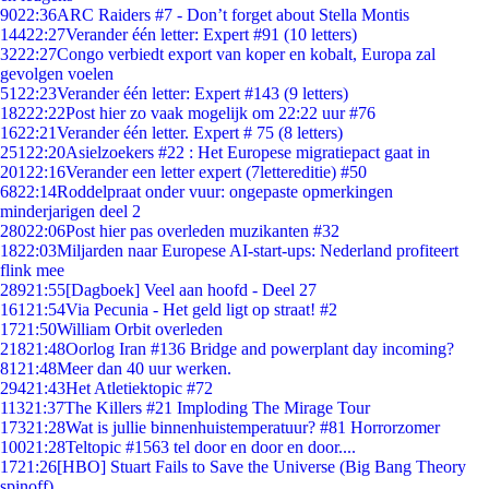
90
22:36
ARC Raiders #7 - Don’t forget about Stella Montis
144
22:27
Verander één letter: Expert #91 (10 letters)
32
22:27
Congo verbiedt export van koper en kobalt, Europa zal
gevolgen voelen
51
22:23
Verander één letter: Expert #143 (9 letters)
182
22:22
Post hier zo vaak mogelijk om 22:22 uur #76
16
22:21
Verander één letter. Expert # 75 (8 letters)
251
22:20
Asielzoekers #22 : Het Europese migratiepact gaat in
201
22:16
Verander een letter expert (7lettereditie) #50
68
22:14
Roddelpraat onder vuur: ongepaste opmerkingen
minderjarigen deel 2
280
22:06
Post hier pas overleden muzikanten #32
18
22:03
Miljarden naar Europese AI-start-ups: Nederland profiteert
flink mee
289
21:55
[Dagboek] Veel aan hoofd - Deel 27
161
21:54
Via Pecunia - Het geld ligt op straat! #2
17
21:50
William Orbit overleden
218
21:48
Oorlog Iran #136 Bridge and powerplant day incoming?
81
21:48
Meer dan 40 uur werken.
294
21:43
Het Atletiektopic #72
113
21:37
The Killers #21 Imploding The Mirage Tour
173
21:28
Wat is jullie binnenhuistemperatuur? #81 Horrorzomer
100
21:28
Teltopic #1563 tel door en door en door....
17
21:26
[HBO] Stuart Fails to Save the Universe (Big Bang Theory
spinoff)