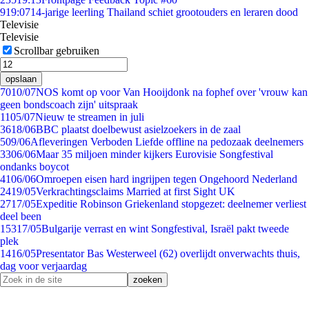
9
19:07
14-jarige leerling Thailand schiet grootouders en leraren dood
Televisie
Televisie
Scrollbar gebruiken
opslaan
70
10/07
NOS komt op voor Van Hooijdonk na fophef over 'vrouw kan
geen bondscoach zijn' uitspraak
11
05/07
Nieuw te streamen in juli
36
18/06
BBC plaatst doelbewust asielzoekers in de zaal
5
09/06
Afleveringen Verboden Liefde offline na pedozaak deelnemers
33
06/06
Maar 35 miljoen minder kijkers Eurovisie Songfestival
ondanks boycot
41
06/06
Omroepen eisen hard ingrijpen tegen Ongehoord Nederland
24
19/05
Verkrachtingsclaims Married at first Sight UK
27
17/05
Expeditie Robinson Griekenland stopgezet: deelnemer verliest
deel been
153
17/05
Bulgarije verrast en wint Songfestival, Israël pakt tweede
plek
14
16/05
Presentator Bas Westerweel (62) overlijdt onverwachts thuis,
dag voor verjaardag