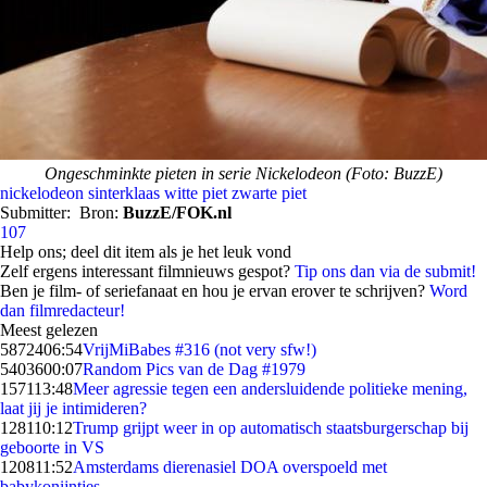
Ongeschminkte pieten in serie Nickelodeon (Foto: BuzzE)
nickelodeon
sinterklaas
witte piet
zwarte piet
Submitter:
Bron:
BuzzE/FOK.nl
107
Help ons; deel dit item als je het leuk vond
Zelf ergens interessant filmnieuws gespot?
Tip ons dan via de submit!
Ben je film- of seriefanaat en hou je ervan erover te schrijven?
Word
dan filmredacteur!
Meest gelezen
58724
06:54
VrijMiBabes #316 (not very sfw!)
54036
00:07
Random Pics van de Dag #1979
1571
13:48
Meer agressie tegen een andersluidende politieke mening,
laat jij je intimideren?
1281
10:12
Trump grijpt weer in op automatisch staatsburgerschap bij
geboorte in VS
1208
11:52
Amsterdams dierenasiel DOA overspoeld met
babykonijntjes