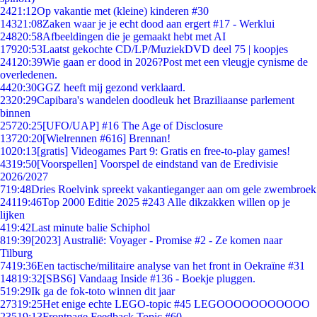
24
21:12
Op vakantie met (kleine) kinderen #30
143
21:08
Zaken waar je je echt dood aan ergert #17 - Werklui
248
20:58
Afbeeldingen die je gemaakt hebt met AI
179
20:53
Laatst gekochte CD/LP/MuziekDVD deel 75 | koopjes
241
20:39
Wie gaan er dood in 2026?Post met een vleugje cynisme de
overledenen.
44
20:30
GGZ heeft mij gezond verklaard.
23
20:29
Capibara's wandelen doodleuk het Braziliaanse parlement
binnen
257
20:25
[UFO/UAP] #16 The Age of Disclosure
137
20:20
[Wielrennen #616] Brennan!
10
20:13
[gratis] Videogames Part 9: Gratis en free-to-play games!
43
19:50
[Voorspellen] Voorspel de eindstand van de Eredivisie
2026/2027
7
19:48
Dries Roelvink spreekt vakantieganger aan om gele zwembroek
241
19:46
Top 2000 Editie 2025 #243 Alle dikzakken willen op je
lijken
4
19:42
Last minute balie Schiphol
8
19:39
[2023] Australië: Voyager - Promise #2 - Ze komen naar
Tilburg
74
19:36
Een tactische/militaire analyse van het front in Oekraïne #31
148
19:32
[SBS6] Vandaag Inside #136 - Boekje pluggen.
5
19:29
Ik ga de fok-toto winnen dit jaar
273
19:25
Het enige echte LEGO-topic #45 LEGOOOOOOOOOOO
235
19:13
Frontpage Feedback Topic #60