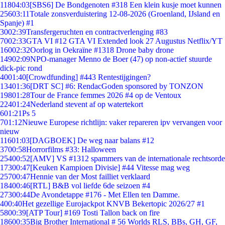
118
04:03
[SBS6] De Bondgenoten #318 Een klein kusje moet kunnen
256
03:11
Totale zonsverduistering 12-08-2026 (Groenland, IJsland en
Spanje) #1
30
02:39
Transfergeruchten en contractverlenging #83
70
02:33
GTA VI #12 GTA VI Extended look 27 Augustus Netflix/YT
160
02:32
Oorlog in Oekraïne #1318 Drone baby drone
149
02:09
NPO-manager Menno de Boer (47) op non-actief stuurde
dick-pic rond
40
01:40
[Crowdfunding] #443 Rentestijgingen?
134
01:36
[DRT SC] #6: RendacGoden sponsored by TONZON
198
01:28
Tour de France femmes 2026 #4 op de Ventoux
224
01:24
Nederland stevent af op watertekort
6
01:21
Ps 5
7
01:12
Nieuwe Europese richtlijn: vaker repareren ipv vervangen voor
nieuw
116
01:03
[DAGBOEK] De weg naar balans #12
37
00:58
Horrorfilms #33: Halloween
254
00:52
[AMV] VS #1312 spammers van de internationale rechtsorde
173
00:47
[Keuken Kampioen Divisie] #44 Vitesse mag weg
257
00:47
Hennie van der Most failliet verklaard
184
00:46
[RTL] B&B vol liefde 6de seizoen #4
273
00:44
De Avondetappe #176 - Met Ellen ten Damme.
4
00:40
Het gezellige Eurojackpot KNVB Bekertopic 2026/27 #1
58
00:39
[ATP Tour] #169 Tosti Tallon back on fire
186
00:35
Big Brother International # 56 Worlds RLS, BBs, GH, GF,