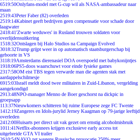
65
19:50
Onlyfans-model met G-cup wil als NASA-ambassadeur naar
maan
25
19:43
Peter Faber (82) overleden
25
19:14
Kabinet geeft bedrijven geen compensatie voor schade door
laagwater
24
18:41
'Zwarte weduwes' in Rusland trouwen soldaten voor
overlijdensuitkering
15
18:32
Ontslagen bij Halo Studios na Campaign Evolved
30
18:32
Trump grijpt weer in op automatisch staatsburgerschap bij
geboorte in VS
31
18:19
Amsterdams dierenasiel DOA overspoeld met babykonijntjes
19
18:06
PS5-doos waarschuwt voor einde fysieke games
23
17:58
OM eist TBS tegen verwarde man die agenten stak met
aardappelschilmesje
69
15:03
Israël meldt dood twee militairen in Zuid-Libanon, vergelding
aangekondigd
29
13:48
NPO-manager Menno de Boer geschorst na dickpic in
groepsapp
1
13:37
Nieuwkomers schitteren bij ruime Europese zege FC Twente
14
12:19
Zangeres en Idols-jurylid Jerney Kaagman op 79-jarige leeftijd
overleden
24
12:00
Huisarts per direct uit vak gezet om ernstig alcoholmisbruik
10
11:41
Netflix-abonnees krijgen exclusieve early access tot
uitgebreide GTA VI trailer
26
10:54
NAVO zet wegens Russische provocatie 250% meer