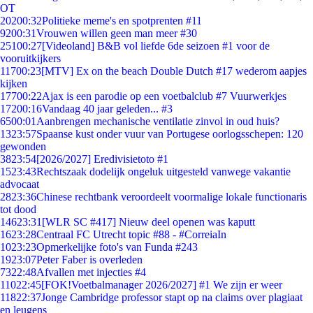
OT
202
00:32
Politieke meme's en spotprenten #11
92
00:31
Vrouwen willen geen man meer #30
251
00:27
[Videoland] B&B vol liefde 6de seizoen #1 voor de
vooruitkijkers
117
00:23
[MTV] Ex on the beach Double Dutch #17 wederom aapjes
kijken
177
00:22
Ajax is een parodie op een voetbalclub #7 Vuurwerkjes
172
00:16
Vandaag 40 jaar geleden... #3
65
00:01
Aanbrengen mechanische ventilatie zinvol in oud huis?
13
23:57
Spaanse kust onder vuur van Portugese oorlogsschepen: 120
gewonden
38
23:54
[2026/2027] Eredivisietoto #1
15
23:43
Rechtszaak dodelijk ongeluk uitgesteld vanwege vakantie
advocaat
28
23:36
Chinese rechtbank veroordeelt voormalige lokale functionaris
tot dood
146
23:31
[WLR SC #417] Nieuw deel openen was kaputt
16
23:28
Centraal FC Utrecht topic #88 - #CorreiaIn
10
23:23
Opmerkelijke foto's van Funda #243
19
23:07
Peter Faber is overleden
73
22:48
Afvallen met injecties #4
110
22:45
[FOK!Voetbalmanager 2026/2027] #1 We zijn er weer
118
22:37
Jonge Cambridge professor stapt op na claims over plagiaat
en leugens