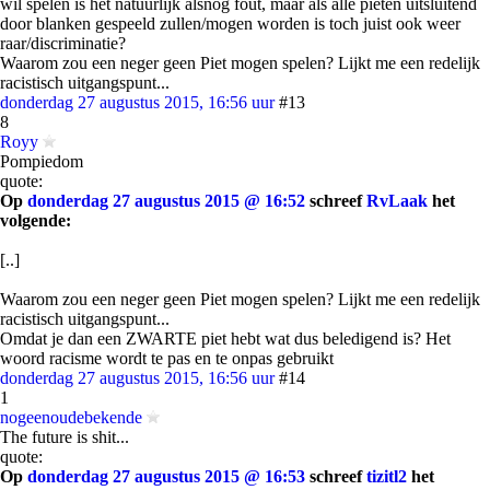
wil spelen is het natuurlijk alsnog fout, maar als alle pieten uitsluitend
door blanken gespeeld zullen/mogen worden is toch juist ook weer
raar/discriminatie?
Waarom zou een neger geen Piet mogen spelen? Lijkt me een redelijk
racistisch uitgangspunt...
donderdag 27 augustus 2015, 16:56 uur
#13
8
Royy
Pompiedom
quote:
Op
donderdag 27 augustus 2015 @ 16:52
schreef
RvLaak
het
volgende:
[..]
Waarom zou een neger geen Piet mogen spelen? Lijkt me een redelijk
racistisch uitgangspunt...
Omdat je dan een ZWARTE piet hebt wat dus beledigend is? Het
woord racisme wordt te pas en te onpas gebruikt
donderdag 27 augustus 2015, 16:56 uur
#14
1
nogeenoudebekende
The future is shit...
quote:
Op
donderdag 27 augustus 2015 @ 16:53
schreef
tizitl2
het