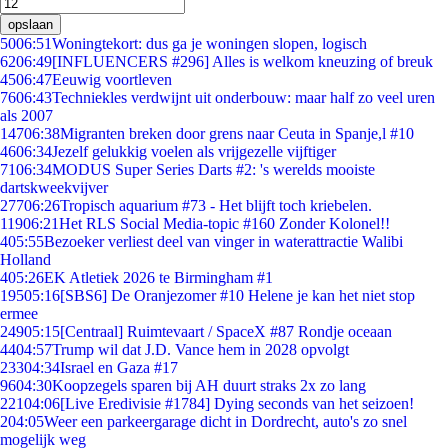
opslaan
50
06:51
Woningtekort: dus ga je woningen slopen, logisch
62
06:49
[INFLUENCERS #296] Alles is welkom kneuzing of breuk
45
06:47
Eeuwig voortleven
76
06:43
Techniekles verdwijnt uit onderbouw: maar half zo veel uren
als 2007
147
06:38
Migranten breken door grens naar Ceuta in Spanje,l #10
46
06:34
Jezelf gelukkig voelen als vrijgezelle vijftiger
71
06:34
MODUS Super Series Darts #2: 's werelds mooiste
dartskweekvijver
277
06:26
Tropisch aquarium #73 - Het blijft toch kriebelen.
119
06:21
Het RLS Social Media-topic #160 Zonder Kolonel!!
4
05:55
Bezoeker verliest deel van vinger in waterattractie Walibi
Holland
4
05:26
EK Atletiek 2026 te Birmingham #1
195
05:16
[SBS6] De Oranjezomer #10 Helene je kan het niet stop
ermee
249
05:15
[Centraal] Ruimtevaart / SpaceX #87 Rondje oceaan
44
04:57
Trump wil dat J.D. Vance hem in 2028 opvolgt
233
04:34
Israel en Gaza #17
96
04:30
Koopzegels sparen bij AH duurt straks 2x zo lang
221
04:06
[Live Eredivisie #1784] Dying seconds van het seizoen!
2
04:05
Weer een parkeergarage dicht in Dordrecht, auto's zo snel
mogelijk weg