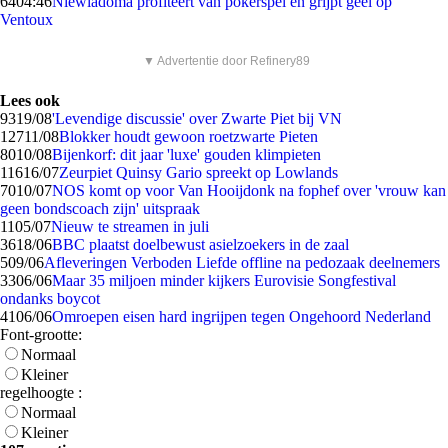
64
04:46
Niewiadoma profiteert van pokerspel en grijpt geel op
Ventoux
▼ Advertentie door Refinery89
Lees ook
93
19/08
'Levendige discussie' over Zwarte Piet bij VN
127
11/08
Blokker houdt gewoon roetzwarte Pieten
80
10/08
Bijenkorf: dit jaar 'luxe' gouden klimpieten
116
16/07
Zeurpiet Quinsy Gario spreekt op Lowlands
70
10/07
NOS komt op voor Van Hooijdonk na fophef over 'vrouw kan
geen bondscoach zijn' uitspraak
11
05/07
Nieuw te streamen in juli
36
18/06
BBC plaatst doelbewust asielzoekers in de zaal
5
09/06
Afleveringen Verboden Liefde offline na pedozaak deelnemers
33
06/06
Maar 35 miljoen minder kijkers Eurovisie Songfestival
ondanks boycot
41
06/06
Omroepen eisen hard ingrijpen tegen Ongehoord Nederland
Font-grootte:
Normaal
Kleiner
regelhoogte :
Normaal
Kleiner