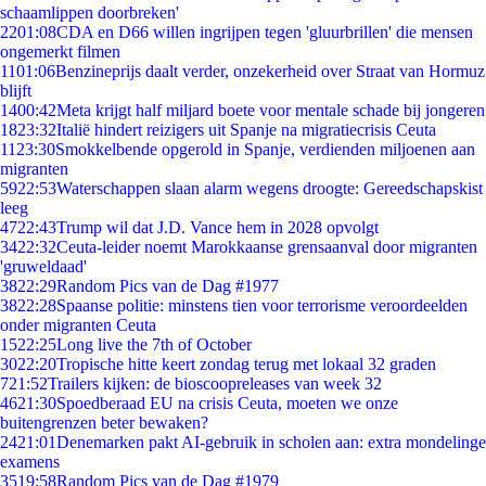
schaamlippen doorbreken'
22
01:08
CDA en D66 willen ingrijpen tegen 'gluurbrillen' die mensen
ongemerkt filmen
11
01:06
Benzineprijs daalt verder, onzekerheid over Straat van Hormuz
blijft
14
00:42
Meta krijgt half miljard boete voor mentale schade bij jongeren
18
23:32
Italië hindert reizigers uit Spanje na migratiecrisis Ceuta
11
23:30
Smokkelbende opgerold in Spanje, verdienden miljoenen aan
migranten
59
22:53
Waterschappen slaan alarm wegens droogte: Gereedschapskist
leeg
47
22:43
Trump wil dat J.D. Vance hem in 2028 opvolgt
34
22:32
Ceuta-leider noemt Marokkaanse grensaanval door migranten
'gruweldaad'
38
22:29
Random Pics van de Dag #1977
38
22:28
Spaanse politie: minstens tien voor terrorisme veroordeelden
onder migranten Ceuta
15
22:25
Long live the 7th of October
30
22:20
Tropische hitte keert zondag terug met lokaal 32 graden
7
21:52
Trailers kijken: de bioscoopreleases van week 32
46
21:30
Spoedberaad EU na crisis Ceuta, moeten we onze
buitengrenzen beter bewaken?
24
21:01
Denemarken pakt AI-gebruik in scholen aan: extra mondelinge
examens
35
19:58
Random Pics van de Dag #1979