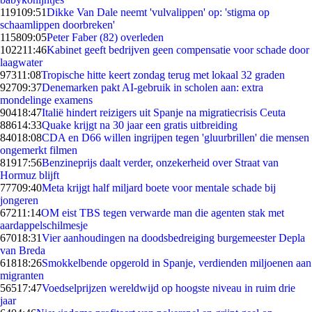
1191
09:51
Dikke Van Dale neemt 'vulvalippen' op: 'stigma op
schaamlippen doorbreken'
1158
09:05
Peter Faber (82) overleden
1022
11:46
Kabinet geeft bedrijven geen compensatie voor schade door
laagwater
973
11:08
Tropische hitte keert zondag terug met lokaal 32 graden
927
09:37
Denemarken pakt AI-gebruik in scholen aan: extra
mondelinge examens
904
18:47
Italië hindert reizigers uit Spanje na migratiecrisis Ceuta
886
14:33
Quake krijgt na 30 jaar een gratis uitbreiding
840
18:08
CDA en D66 willen ingrijpen tegen 'gluurbrillen' die mensen
ongemerkt filmen
819
17:56
Benzineprijs daalt verder, onzekerheid over Straat van
Hormuz blijft
777
09:40
Meta krijgt half miljard boete voor mentale schade bij
jongeren
672
11:14
OM eist TBS tegen verwarde man die agenten stak met
aardappelschilmesje
670
18:31
Vier aanhoudingen na doodsbedreiging burgemeester Depla
van Breda
618
18:26
Smokkelbende opgerold in Spanje, verdienden miljoenen aan
migranten
565
17:47
Voedselprijzen wereldwijd op hoogste niveau in ruim drie
jaar