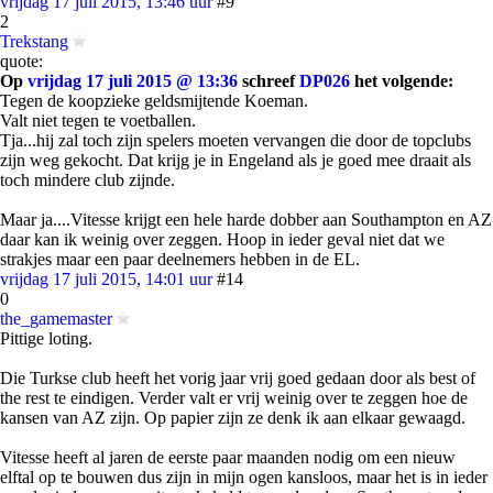
vrijdag 17 juli 2015, 13:46 uur
#9
2
Trekstang
quote:
Op
vrijdag 17 juli 2015 @ 13:36
schreef
DP026
het volgende:
Tegen de koopzieke geldsmijtende Koeman.
Valt niet tegen te voetballen.
Tja...hij zal toch zijn spelers moeten vervangen die door de topclubs
zijn weg gekocht. Dat krijg je in Engeland als je goed mee draait als
toch mindere club zijnde.
Maar ja....Vitesse krijgt een hele harde dobber aan Southampton en AZ
daar kan ik weinig over zeggen. Hoop in ieder geval niet dat we
strakjes maar een paar deelnemers hebben in de EL.
vrijdag 17 juli 2015, 14:01 uur
#14
0
the_gamemaster
Pittige loting.
Die Turkse club heeft het vorig jaar vrij goed gedaan door als best of
the rest te eindigen. Verder valt er vrij weinig over te zeggen hoe de
kansen van AZ zijn. Op papier zijn ze denk ik aan elkaar gewaagd.
Vitesse heeft al jaren de eerste paar maanden nodig om een nieuw
elftal op te bouwen dus zijn in mijn ogen kansloos, maar het is in ieder