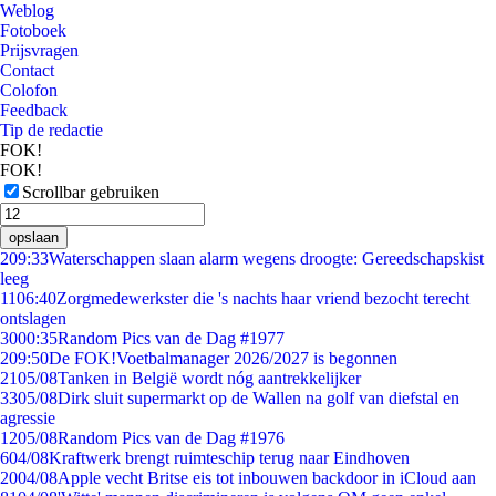
Weblog
Fotoboek
Prijsvragen
Contact
Colofon
Feedback
Tip de redactie
FOK!
FOK!
Scrollbar gebruiken
opslaan
2
09:33
Waterschappen slaan alarm wegens droogte: Gereedschapskist
leeg
11
06:40
Zorgmedewerkster die 's nachts haar vriend bezocht terecht
ontslagen
30
00:35
Random Pics van de Dag #1977
2
09:50
De FOK!Voetbalmanager 2026/2027 is begonnen
21
05/08
Tanken in België wordt nóg aantrekkelijker
33
05/08
Dirk sluit supermarkt op de Wallen na golf van diefstal en
agressie
12
05/08
Random Pics van de Dag #1976
6
04/08
Kraftwerk brengt ruimteschip terug naar Eindhoven
20
04/08
Apple vecht Britse eis tot inbouwen backdoor in iCloud aan