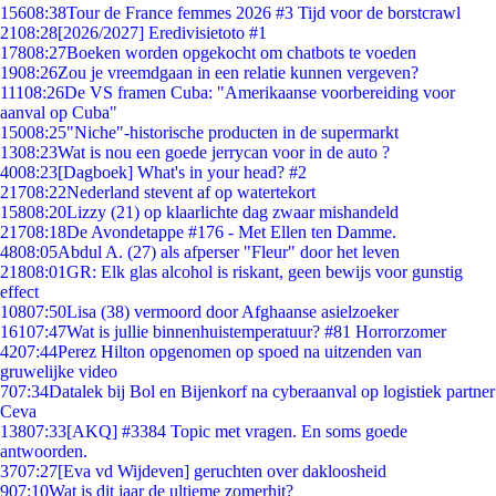
156
08:38
Tour de France femmes 2026 #3 Tijd voor de borstcrawl
21
08:28
[2026/2027] Eredivisietoto #1
178
08:27
Boeken worden opgekocht om chatbots te voeden
19
08:26
Zou je vreemdgaan in een relatie kunnen vergeven?
111
08:26
De VS framen Cuba: "Amerikaanse voorbereiding voor
aanval op Cuba"
150
08:25
"Niche"-historische producten in de supermarkt
13
08:23
Wat is nou een goede jerrycan voor in de auto ?
40
08:23
[Dagboek] What's in your head? #2
217
08:22
Nederland stevent af op watertekort
158
08:20
Lizzy (21) op klaarlichte dag zwaar mishandeld
217
08:18
De Avondetappe #176 - Met Ellen ten Damme.
48
08:05
Abdul A. (27) als afperser "Fleur" door het leven
218
08:01
GR: Elk glas alcohol is riskant, geen bewijs voor gunstig
effect
108
07:50
Lisa (38) vermoord door Afghaanse asielzoeker
161
07:47
Wat is jullie binnenhuistemperatuur? #81 Horrorzomer
42
07:44
Perez Hilton opgenomen op spoed na uitzenden van
gruwelijke video
7
07:34
Datalek bij Bol en Bijenkorf na cyberaanval op logistiek partner
Ceva
138
07:33
[AKQ] #3384 Topic met vragen. En soms goede
antwoorden.
37
07:27
[Eva vd Wijdeven] geruchten over dakloosheid
9
07:10
Wat is dit jaar de ultieme zomerhit?