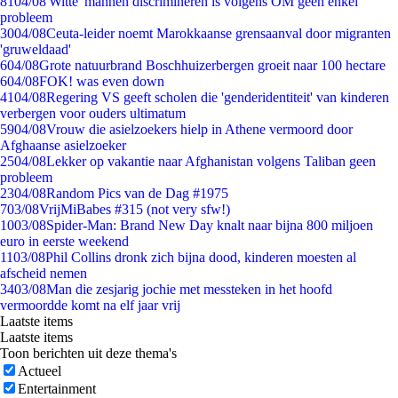
81
04/08
'Witte' mannen discrimineren is volgens OM geen enkel
probleem
30
04/08
Ceuta-leider noemt Marokkaanse grensaanval door migranten
'gruweldaad'
6
04/08
Grote natuurbrand Boschhuizerbergen groeit naar 100 hectare
6
04/08
FOK! was even down
41
04/08
Regering VS geeft scholen die 'genderidentiteit' van kinderen
verbergen voor ouders ultimatum
59
04/08
Vrouw die asielzoekers hielp in Athene vermoord door
Afghaanse asielzoeker
25
04/08
Lekker op vakantie naar Afghanistan volgens Taliban geen
probleem
23
04/08
Random Pics van de Dag #1975
7
03/08
VrijMiBabes #315 (not very sfw!)
10
03/08
Spider-Man: Brand New Day knalt naar bijna 800 miljoen
euro in eerste weekend
11
03/08
Phil Collins dronk zich bijna dood, kinderen moesten al
afscheid nemen
34
03/08
Man die zesjarig jochie met messteken in het hoofd
vermoordde komt na elf jaar vrij
Laatste items
Laatste items
Toon berichten uit deze thema's
Actueel
Entertainment