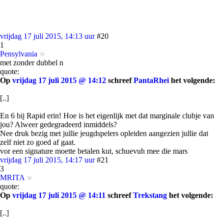
vrijdag 17 juli 2015, 14:13 uur
#20
1
Pensylvania
met zonder dubbel n
quote:
Op
vrijdag 17 juli 2015 @ 14:12
schreef
PantaRhei
het volgende:
[..]
En 6 bij Rapid erin! Hoe is het eigenlijk met dat marginale clubje van
jou? Alweer gedegradeerd inmiddels?
Nee druk bezig met jullie jeugdspelers opleiden aangezien jullie dat
zelf niet zo goed af gaat.
vor een signature moette betalen kut, schuevuh mee die mars
vrijdag 17 juli 2015, 14:17 uur
#21
3
MRITA
quote:
Op
vrijdag 17 juli 2015 @ 14:11
schreef
Trekstang
het volgende:
[..]