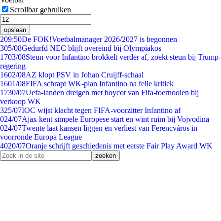
Scrollbar gebruiken
opslaan
2
09:50
De FOK!Voetbalmanager 2026/2027 is begonnen
3
05/08
Gedurfd NEC blijft overeind bij Olympiakos
17
03/08
Steun voor Infantino brokkelt verder af, zoekt steun bij Trump-
regering
16
02/08
AZ klopt PSV in Johan Cruijff-schaal
16
01/08
FIFA schrapt WK-plan Infantino na felle kritiek
17
30/07
Uefa-landen dreigen met boycot van Fifa-toernooien bij
verkoop WK
3
25/07
IOC wijst klacht tegen FIFA-voorzitter Infantino af
0
24/07
Ajax kent simpele Europese start en wint ruim bij Vojvodina
0
24/07
Twente laat kansen liggen en verliest van Ferencváros in
voorronde Europa League
40
20/07
Oranje schrijft geschiedenis met eerste Fair Play Award WK