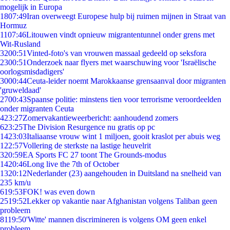
mogelijk in Europa
18
07:49
Iran overweegt Europese hulp bij ruimen mijnen in Straat van
Hormuz
11
07:46
Litouwen vindt opnieuw migrantentunnel onder grens met
Wit-Rusland
32
00:51
Vinted-foto's van vrouwen massaal gedeeld op seksfora
23
00:51
Onderzoek naar flyers met waarschuwing voor 'Israëlische
oorlogsmisdadigers'
30
00:44
Ceuta-leider noemt Marokkaanse grensaanval door migranten
'gruweldaad'
27
00:43
Spaanse politie: minstens tien voor terrorisme veroordeelden
onder migranten Ceuta
4
23:27
Zomervakantieweerbericht: aanhoudend zomers
6
23:25
The Division Resurgence nu gratis op pc
14
23:03
Italiaanse vrouw wint 1 miljoen, gooit kraslot per abuis weg
1
22:57
Vollering de sterkste na lastige heuvelrit
3
20:59
EA Sports FC 27 toont The Grounds-modus
14
20:46
Long live the 7th of October
13
20:12
Nederlander (23) aangehouden in Duitsland na snelheid van
235 km/u
6
19:53
FOK! was even down
25
19:52
Lekker op vakantie naar Afghanistan volgens Taliban geen
probleem
81
19:50
'Witte' mannen discrimineren is volgens OM geen enkel
probleem