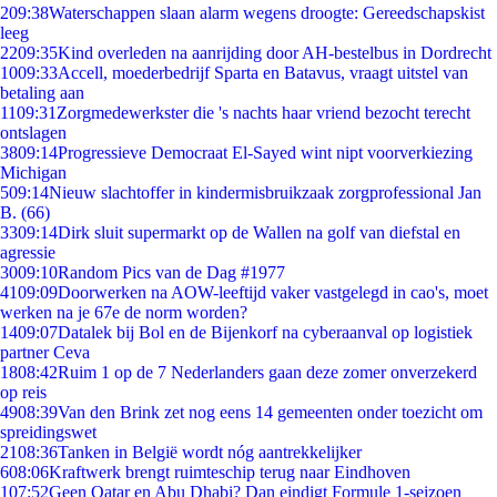
2
09:38
Waterschappen slaan alarm wegens droogte: Gereedschapskist
leeg
22
09:35
Kind overleden na aanrijding door AH-bestelbus in Dordrecht
10
09:33
Accell, moederbedrijf Sparta en Batavus, vraagt uitstel van
betaling aan
11
09:31
Zorgmedewerkster die 's nachts haar vriend bezocht terecht
ontslagen
38
09:14
Progressieve Democraat El-Sayed wint nipt voorverkiezing
Michigan
5
09:14
Nieuw slachtoffer in kindermisbruikzaak zorgprofessional Jan
B. (66)
33
09:14
Dirk sluit supermarkt op de Wallen na golf van diefstal en
agressie
30
09:10
Random Pics van de Dag #1977
41
09:09
Doorwerken na AOW-leeftijd vaker vastgelegd in cao's, moet
werken na je 67e de norm worden?
14
09:07
Datalek bij Bol en de Bijenkorf na cyberaanval op logistiek
partner Ceva
18
08:42
Ruim 1 op de 7 Nederlanders gaan deze zomer onverzekerd
op reis
49
08:39
Van den Brink zet nog eens 14 gemeenten onder toezicht om
spreidingswet
21
08:36
Tanken in België wordt nóg aantrekkelijker
6
08:06
Kraftwerk brengt ruimteschip terug naar Eindhoven
1
07:52
Geen Qatar en Abu Dhabi? Dan eindigt Formule 1-seizoen