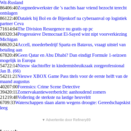
Wit-Rusland
864
06:40
Zorgmedewerkster die 's nachts haar vriend bezocht terecht
ontslagen
861
22:40
Datalek bij Bol en de Bijenkorf na cyberaanval op logistiek
partner Ceva
716
14:04
The Division Resurgence nu gratis op pc
693
20:34
Progressieve Democraat El-Sayed wint nipt voorverkiezing
Michigan
686
20:24
Accell, moederbedrijf Sparta en Batavus, vraagt uitstel van
betaling aan
678
20:49
Geen Qatar en Abu Dhabi? Dan eindigt Formule 1-seizoen
mogelijk in Europa
547
22:14
Nieuw slachtoffer in kindermisbruikzaak zorgprofessional
Jan B. (66)
542
11:21
Nieuwe XBOX Game Pass titels voor de eerste helft van de
maand augustus
402
07:00
Forensics: Crime Scene Detective
394
20:11
Zomervakantieweerbericht: aanhoudend zomers
212
19:48
Vollering de sterkste na lastige heuvelrit
67
09:33
Waterschappen slaan alarm wegens droogte: Gereedschapskist
leeg
▼ Advertentie door Refinery89