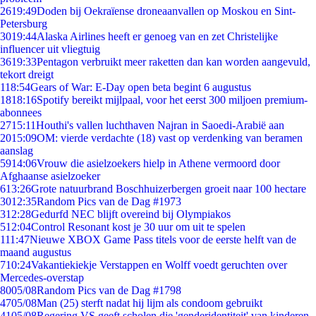
26
19:49
Doden bij Oekraïense droneaanvallen op Moskou en Sint-
Petersburg
30
19:44
Alaska Airlines heeft er genoeg van en zet Christelijke
influencer uit vliegtuig
36
19:33
Pentagon verbruikt meer raketten dan kan worden aangevuld,
tekort dreigt
1
18:54
Gears of War: E-Day open beta begint 6 augustus
18
18:16
Spotify bereikt mijlpaal, voor het eerst 300 miljoen premium-
abonnees
27
15:11
Houthi's vallen luchthaven Najran in Saoedi-Arabië aan
20
15:09
OM: vierde verdachte (18) vast op verdenking van beramen
aanslag
59
14:06
Vrouw die asielzoekers hielp in Athene vermoord door
Afghaanse asielzoeker
6
13:26
Grote natuurbrand Boschhuizerbergen groeit naar 100 hectare
30
12:35
Random Pics van de Dag #1973
3
12:28
Gedurfd NEC blijft overeind bij Olympiakos
5
12:04
Control Resonant kost je 30 uur om uit te spelen
1
11:47
Nieuwe XBOX Game Pass titels voor de eerste helft van de
maand augustus
7
10:24
Vakantiekiekje Verstappen en Wolff voedt geruchten over
Mercedes-overstap
80
05/08
Random Pics van de Dag #1798
47
05/08
Man (25) sterft nadat hij lijm als condoom gebruikt
41
05/08
Regering VS geeft scholen die 'genderidentiteit' van kinderen