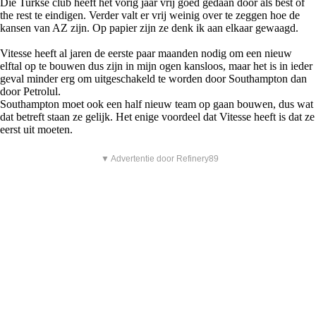
Die Turkse club heeft het vorig jaar vrij goed gedaan door als best of
the rest te eindigen. Verder valt er vrij weinig over te zeggen hoe de
kansen van AZ zijn. Op papier zijn ze denk ik aan elkaar gewaagd.
Vitesse heeft al jaren de eerste paar maanden nodig om een nieuw
elftal op te bouwen dus zijn in mijn ogen kansloos, maar het is in ieder
geval minder erg om uitgeschakeld te worden door Southampton dan
door Petrolul.
Southampton moet ook een half nieuw team op gaan bouwen, dus wat
dat betreft staan ze gelijk. Het enige voordeel dat Vitesse heeft is dat ze
eerst uit moeten.
▼ Advertentie door Refinery89