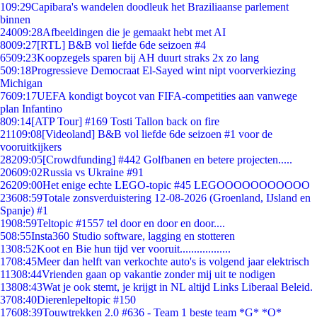
1
09:29
Capibara's wandelen doodleuk het Braziliaanse parlement
binnen
240
09:28
Afbeeldingen die je gemaakt hebt met AI
80
09:27
[RTL] B&B vol liefde 6de seizoen #4
65
09:23
Koopzegels sparen bij AH duurt straks 2x zo lang
5
09:18
Progressieve Democraat El-Sayed wint nipt voorverkiezing
Michigan
76
09:17
UEFA kondigt boycot van FIFA-competities aan vanwege
plan Infantino
8
09:14
[ATP Tour] #169 Tosti Tallon back on fire
211
09:08
[Videoland] B&B vol liefde 6de seizoen #1 voor de
vooruitkijkers
282
09:05
[Crowdfunding] #442 Golfbanen en betere projecten.....
206
09:02
Russia vs Ukraine #91
262
09:00
Het enige echte LEGO-topic #45 LEGOOOOOOOOOOO
236
08:59
Totale zonsverduistering 12-08-2026 (Groenland, IJsland en
Spanje) #1
19
08:59
Teltopic #1557 tel door en door en door....
5
08:55
Insta360 Studio software, lagging en stotteren
13
08:52
Koot en Bie hun tijd ver vooruit..................
17
08:45
Meer dan helft van verkochte auto's is volgend jaar elektrisch
113
08:44
Vrienden gaan op vakantie zonder mij uit te nodigen
138
08:43
Wat je ook stemt, je krijgt in NL altijd Links Liberaal Beleid.
37
08:40
Dierenlepeltopic #150
176
08:39
Touwtrekken 2.0 #636 - Team 1 beste team *G* *O*