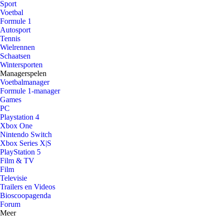
Sport
Voetbal
Formule 1
Autosport
Tennis
Wielrennen
Schaatsen
Wintersporten
Managerspelen
Voetbalmanager
Formule 1-manager
Games
PC
Playstation 4
Xbox One
Nintendo Switch
Xbox Series X|S
PlayStation 5
Film & TV
Film
Televisie
Trailers en Videos
Bioscoopagenda
Forum
Meer