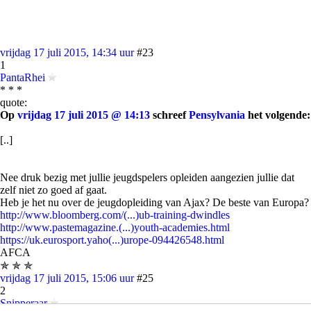
vrijdag 17 juli 2015, 14:34 uur
#23
1
PantaRhei
* * *
quote:
Op
vrijdag 17 juli 2015 @ 14:13
schreef
Pensylvania
het volgende:
[..]
Nee druk bezig met jullie jeugdspelers opleiden aangezien jullie dat
zelf niet zo goed af gaat.
Heb je het nu over de jeugdopleiding van Ajax? De beste van Europa?
http://www.bloomberg.com/(...)ub-training-dwindles
http://www.pastemagazine.(...)youth-academies.html
https://uk.eurosport.yaho(...)urope-094426548.html
AFCA
✯ ✯ ✯
vrijdag 17 juli 2015, 15:06 uur
#25
2
Snipperaar