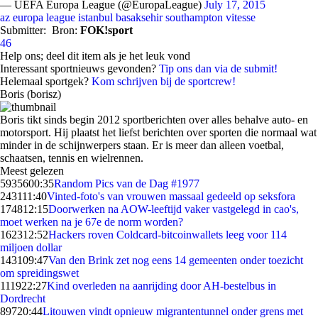
— UEFA Europa League (@EuropaLeague)
July 17, 2015
az
europa league
istanbul basaksehir
southampton
vitesse
Submitter:
Bron:
FOK!sport
46
Help ons; deel dit item als je het leuk vond
Interessant sportnieuws gevonden?
Tip ons dan via de submit!
Helemaal sportgek?
Kom schrijven bij de sportcrew!
Boris (borisz)
Boris tikt sinds begin 2012 sportberichten over alles behalve auto- en
motorsport. Hij plaatst het liefst berichten over sporten die normaal wat
minder in de schijnwerpers staan. Er is meer dan alleen voetbal,
schaatsen, tennis en wielrennen.
Meest gelezen
59356
00:35
Random Pics van de Dag #1977
2431
11:40
Vinted-foto's van vrouwen massaal gedeeld op seksfora
1748
12:15
Doorwerken na AOW-leeftijd vaker vastgelegd in cao's,
moet werken na je 67e de norm worden?
1623
12:52
Hackers roven Coldcard-bitcoinwallets leeg voor 114
miljoen dollar
1431
09:47
Van den Brink zet nog eens 14 gemeenten onder toezicht
om spreidingswet
1119
22:27
Kind overleden na aanrijding door AH-bestelbus in
Dordrecht
897
20:44
Litouwen vindt opnieuw migrantentunnel onder grens met