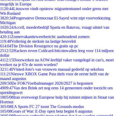
mogelijk in Europa
11
20:44
Litouwen vindt opnieuw migrantentunnel onder grens met
Wit-Rusland
38
20:34
Progressieve Democraat El-Sayed wint nipt voorverkiezing
Michigan
10
20:24
Accell, moederbedrijf Sparta en Batavus, vraagt uitstel van
betaling aan
4
20:11
Zomervakantieweerbericht: aanhoudend zomers
1
19:48
Vollering de sterkste na lastige heuvelrit
6
14:04
The Division Resurgence nu gratis op pc
25
12:52
Hackers roven Coldcard-bitcoinwallets leeg voor 114 miljoen
dollar
41
12:15
Doorwerken na AOW-leeftijd vaker vastgelegd in cao's, moet
werken na je 67e de norm worden?
32
11:40
Vinted-foto's van vrouwen massaal gedeeld op seksfora
1
11:21
Nieuwe XBOX Game Pass titels voor de eerste helft van de
maand augustus
2
09:50
De FOK!Voetbalmanager 2026/2027 is begonnen
49
09:47
Van den Brink zet nog eens 14 gemeenten onder toezicht om
spreidingswet
18
05/08
Iran overweegt Europese hulp bij ruimen mijnen in Straat van
Hormuz
3
05/08
EA Sports FC 27 toont The Grounds-modus
1
05/08
Gears of War: E-Day open beta begint 6 augustus
36
05/08
Pentagon verbruikt meer raketten dan kan worden aangevuld,