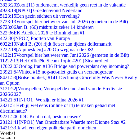
38
23:20
Zoon(11) onderneemt werkelijk geen reet in de vakantie
49
23:19
[NPO1] Goedenavond Nederland
51
23:15
Een gezin stichten uit verveling?
27
23:13
Voorspel hier het weer van Juli 2026 (gemeten in de Bilt)
97
23:06
Jan B. (66) misbruikt zeker 14 kinderen
3
22:36
EK Atletiek 2026 te Birmingham #1
4
22:30
[NPO2] Poorten van Europa
69
22:19
Nabil B. (20) rijdt fietser aan tijdens dollemansrit
32
22:18
[Alpineskiën] #20 Op weg naar de OS!
41
22:15
Voorspel hier het weer van Juni 2026 (gemeten in de Bilt)
112
22:13
[Het Officiële Steam Topic #201] Steamrolled
170
22:03
Oorlog Iran #136 Bridge and powerplant day incoming?
239
21:54
Vinted #15 nog-net-niet gratis en verzendgezeur
84
21:53
[Britse politiek] #141 Declining Gracefully Was Never Really
an Option
31
21:52
[Voorspellen] Voorspel de eindstand van de Eredivisie
2026/2027
143
21:51
[NPO1] We zijn er bijna 2026 #1
23
21:51
Heb jij wel eens (online of irl) te maken gehad met
discriminatie?
92
21:50
CIDP. Kent u dat, beste mensen?
281
21:41
[NPO1] Van Onschatbare Waarde met Dionne Stax #2
14
21:33
Ik wil een eigen politieke partij oprichten
Voetbal
Voetbal