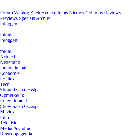
Forum
Weblog
Zoek
Actieve Items
Nieuws
Columns
Reviews
Previews
Specials
Archief
Inloggen
fok.nl
Inloggen
fok.nl
Actueel
Nederland
Internationaal
Economie
Politiek
Tech
Showbiz en Gossip
Opmerkelijk
Entertainment
Showbiz en Gossip
Muziek
Film
Televisie
Media & Cultuur
Bioscoopagenda