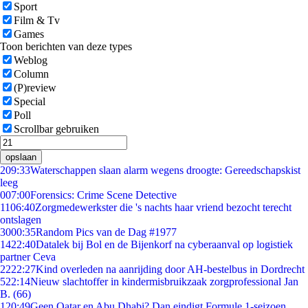
Sport
Film & Tv
Games
Toon berichten van deze types
Weblog
Column
(P)review
Special
Poll
Scrollbar gebruiken
opslaan
2
09:33
Waterschappen slaan alarm wegens droogte: Gereedschapskist
leeg
0
07:00
Forensics: Crime Scene Detective
11
06:40
Zorgmedewerkster die 's nachts haar vriend bezocht terecht
ontslagen
30
00:35
Random Pics van de Dag #1977
14
22:40
Datalek bij Bol en de Bijenkorf na cyberaanval op logistiek
partner Ceva
22
22:27
Kind overleden na aanrijding door AH-bestelbus in Dordrecht
5
22:14
Nieuw slachtoffer in kindermisbruikzaak zorgprofessional Jan
B. (66)
1
20:49
Geen Qatar en Abu Dhabi? Dan eindigt Formule 1-seizoen