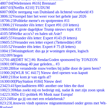
48
07:04
[Wielrennen #616] Brennan!
40
07:03
[Netflix #210] TUDUM
60
07:00
De neergang van Duitsland als lichtend voorbeeld #3
38
06:32
Voorspel hier het weer voor het gehele jaar 2026
187
06:23
Politieke meme's en spotprenten #11
139
06:21
Verander één letter: Expert #91 (10 letters)
19
06:04
Het grote dagelijkse Trump nieuws topic #31
41
05:58
Welke accu's? en halen uit Asie?
46
05:55
Verander één letter: Expert #143 (9 letters)
196
05:53
Verander een letter expert (7lettereditie) #50
11
05:52
Verander één letter. Expert # 75 (8 letters)
10
04:15
Woningtekort: dus ga je woningen slopen, logisch
1
02:09
Vliegen
127
01:48
[DRT SC] #6: RendacGoden sponsored by TONZON
169
01:08
Vandaag 40 jaar geleden... #3
21
00:28
Hoe veranderde rouw/verlies bij jullie door de jaren heen?
119
00:26
[WLR SC #417] Nieuw deel openen was kaputt
34
00:21
Hoe kom je van egels af?
163
00:00
[PlayStation #184] Nieuw deel
234
23:41
Speciaalbieren #80: another one bites the dust
100
23:39
Man zoekt mij en bedreigt mij, nadat ik met zijn zoon sprak
142
23:36
De EU-politiek #6 Musk naar Europa!
2
23:24
Hoe ga jij om met een relatiebreuk?
0
23:23
Litouwen vindt opnieuw migrantentunnel onder grens met Wit-
Rusland