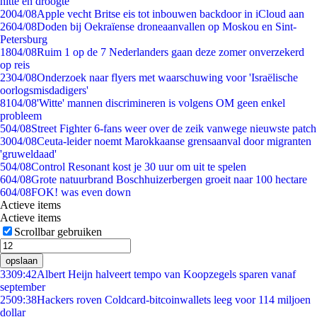
hitte en droogte
20
04/08
Apple vecht Britse eis tot inbouwen backdoor in iCloud aan
26
04/08
Doden bij Oekraïense droneaanvallen op Moskou en Sint-
Petersburg
18
04/08
Ruim 1 op de 7 Nederlanders gaan deze zomer onverzekerd
op reis
23
04/08
Onderzoek naar flyers met waarschuwing voor 'Israëlische
oorlogsmisdadigers'
81
04/08
'Witte' mannen discrimineren is volgens OM geen enkel
probleem
5
04/08
Street Fighter 6-fans weer over de zeik vanwege nieuwste patch
30
04/08
Ceuta-leider noemt Marokkaanse grensaanval door migranten
'gruweldaad'
5
04/08
Control Resonant kost je 30 uur om uit te spelen
6
04/08
Grote natuurbrand Boschhuizerbergen groeit naar 100 hectare
6
04/08
FOK! was even down
Actieve items
Actieve items
Scrollbar gebruiken
opslaan
33
09:42
Albert Heijn halveert tempo van Koopzegels sparen vanaf
september
25
09:38
Hackers roven Coldcard-bitcoinwallets leeg voor 114 miljoen
dollar