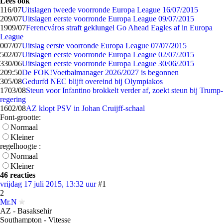
Lees ook
1
16/07
Uitslagen tweede voorronde Europa League 16/07/2015
2
09/07
Uitslagen eerste voorronde Europa League 09/07/2015
19
09/07
Ferencváros straft geklungel Go Ahead Eagles af in Europa
League
0
07/07
Uitslag eerste voorronde Europa League 07/07/2015
5
02/07
Uitslagen eerste voorronde Europa League 02/07/2015
3
30/06
Uitslagen eerste voorronde Europa League 30/06/2015
2
09:50
De FOK!Voetbalmanager 2026/2027 is begonnen
3
05/08
Gedurfd NEC blijft overeind bij Olympiakos
17
03/08
Steun voor Infantino brokkelt verder af, zoekt steun bij Trump-
regering
16
02/08
AZ klopt PSV in Johan Cruijff-schaal
Font-grootte:
Normaal
Kleiner
regelhoogte :
Normaal
Kleiner
46 reacties
vrijdag 17 juli 2015, 13:32 uur
#1
2
Mr.N
AZ - Basaksehir
Southampton - Vitesse