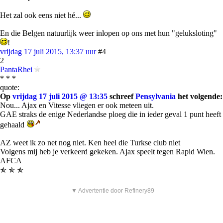
Het zal ook eens niet hé...
En die Belgen natuurlijk weer inlopen op ons met hun "geluksloting"
!
vrijdag 17 juli 2015, 13:37 uur
#4
2
PantaRhei
* * *
quote:
Op
vrijdag 17 juli 2015 @ 13:35
schreef
Pensylvania
het volgende:
Nou... Ajax en Vitesse vliegen er ook meteen uit.
GAE straks de enige Nederlandse ploeg die in ieder geval 1 punt heeft
gehaald
AZ weet ik zo net nog niet. Ken heel die Turkse club niet
Volgens mij heb je verkeerd gekeken. Ajax speelt tegen Rapid Wien.
AFCA
✯ ✯ ✯
▼ Advertentie door Refinery89