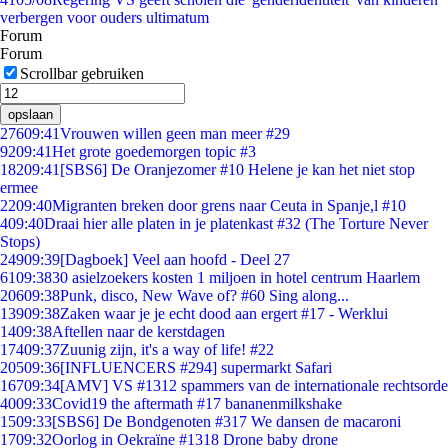
verbergen voor ouders ultimatum
Forum
Forum
Scrollbar gebruiken
opslaan
276
09:41
Vrouwen willen geen man meer #29
92
09:41
Het grote goedemorgen topic #3
182
09:41
[SBS6] De Oranjezomer #10 Helene je kan het niet stop
ermee
22
09:40
Migranten breken door grens naar Ceuta in Spanje,l #10
4
09:40
Draai hier alle platen in je platenkast #32 (The Torture Never
Stops)
249
09:39
[Dagboek] Veel aan hoofd - Deel 27
61
09:38
30 asielzoekers kosten 1 miljoen in hotel centrum Haarlem
206
09:38
Punk, disco, New Wave of? #60 Sing along...
139
09:38
Zaken waar je je echt dood aan ergert #17 - Werklui
14
09:38
Aftellen naar de kerstdagen
174
09:37
Zuunig zijn, it's a way of life! #22
205
09:36
[INFLUENCERS #294] supermarkt Safari
167
09:34
[AMV] VS #1312 spammers van de internationale rechtsorde
40
09:33
Covid19 the aftermath #17 bananenmilkshake
15
09:33
[SBS6] De Bondgenoten #317 We dansen de macaroni
17
09:32
Oorlog in Oekraïne #1318 Drone baby drone