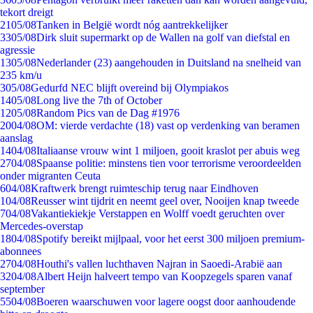
tekort dreigt
21
05/08
Tanken in België wordt nóg aantrekkelijker
33
05/08
Dirk sluit supermarkt op de Wallen na golf van diefstal en
agressie
13
05/08
Nederlander (23) aangehouden in Duitsland na snelheid van
235 km/u
3
05/08
Gedurfd NEC blijft overeind bij Olympiakos
14
05/08
Long live the 7th of October
12
05/08
Random Pics van de Dag #1976
20
04/08
OM: vierde verdachte (18) vast op verdenking van beramen
aanslag
14
04/08
Italiaanse vrouw wint 1 miljoen, gooit kraslot per abuis weg
27
04/08
Spaanse politie: minstens tien voor terrorisme veroordeelden
onder migranten Ceuta
6
04/08
Kraftwerk brengt ruimteschip terug naar Eindhoven
1
04/08
Reusser wint tijdrit en neemt geel over, Nooijen knap tweede
7
04/08
Vakantiekiekje Verstappen en Wolff voedt geruchten over
Mercedes-overstap
18
04/08
Spotify bereikt mijlpaal, voor het eerst 300 miljoen premium-
abonnees
27
04/08
Houthi's vallen luchthaven Najran in Saoedi-Arabië aan
32
04/08
Albert Heijn halveert tempo van Koopzegels sparen vanaf
september
55
04/08
Boeren waarschuwen voor lagere oogst door aanhoudende