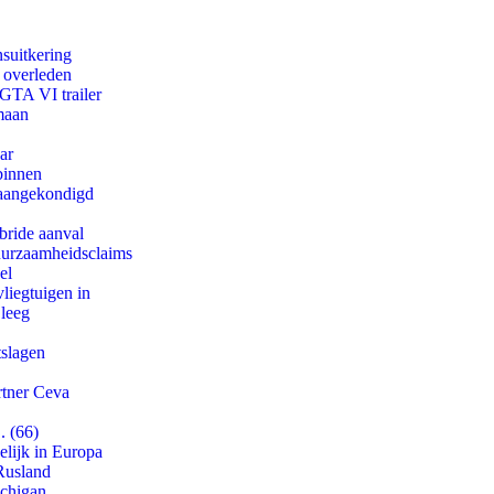
suitkering
d overleden
 GTA VI trailer
maan
ar
binnen
g aangekondigd
bride aanval
duurzaamheidsclaims
el
iegtuigen in
 leeg
tslagen
rtner Ceva
. (66)
lijk in Europa
Rusland
ichigan