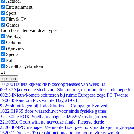
Actueel
Entertainment
Sport
Film & Tv
Games
Toon berichten van deze types
Weblog
Column
(P)review
Special
Poll
Scrollbar gebruiken
opslaan
1
05:00
Trailers kijken: de bioscoopreleases van week 32
0
03:37
Ajax veel te sterk voor Shelbourne, maar houdt schade beperkt
0
02:34
Nieuwkomers schitteren bij ruime Europese zege FC Twente
19
00:45
Random Pics van de Dag #1978
9
22:04
Ontslagen bij Halo Studios na Campaign Evolved
10
22:01
PS5-doos waarschuwt voor einde fysieke games
2
21:30
De FOK!Voetbalmanager 2026/2027 is begonnen
2
21:03
Le Court wint na nerveuze finale, Pieterse derde
22
20:40
NPO-manager Menno de Boer geschorst na dickpic in groeps
16
20:11
Duitser (93) crasht met quad tegen boom, vier gewonden