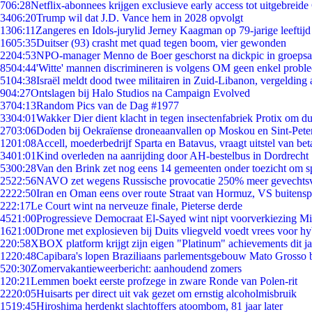
7
06:28
Netflix-abonnees krijgen exclusieve early access tot uitgebreide
34
06:20
Trump wil dat J.D. Vance hem in 2028 opvolgt
13
06:11
Zangeres en Idols-jurylid Jerney Kaagman op 79-jarige leeftijd
16
05:35
Duitser (93) crasht met quad tegen boom, vier gewonden
22
04:53
NPO-manager Menno de Boer geschorst na dickpic in groeps
85
04:44
'Witte' mannen discrimineren is volgens OM geen enkel probl
51
04:38
Israël meldt dood twee militairen in Zuid-Libanon, vergeldin
9
04:27
Ontslagen bij Halo Studios na Campaign Evolved
37
04:13
Random Pics van de Dag #1977
33
04:01
Wakker Dier dient klacht in tegen insectenfabriek Protix om 
27
03:06
Doden bij Oekraïense droneaanvallen op Moskou en Sint-Pete
12
01:08
Accell, moederbedrijf Sparta en Batavus, vraagt uitstel van bet
34
01:01
Kind overleden na aanrijding door AH-bestelbus in Dordrecht
53
00:28
Van den Brink zet nog eens 14 gemeenten onder toezicht om s
25
22:56
NAVO zet wegens Russische provocatie 250% meer gevechtsvl
22
22:50
Iran en Oman eens over route Straat van Hormuz, VS buitensp
2
22:17
Le Court wint na nerveuze finale, Pieterse derde
45
21:00
Progressieve Democraat El-Sayed wint nipt voorverkiezing M
16
21:00
Drone met explosieven bij Duits vliegveld voedt vrees voor hy
2
20:58
XBOX platform krijgt zijn eigen "Platinum" achievements dit ja
12
20:48
Capibara's lopen Braziliaans parlementsgebouw Mato Grosso 
5
20:30
Zomervakantieweerbericht: aanhoudend zomers
1
20:21
Lemmen boekt eerste profzege in zware Ronde van Polen-rit
22
20:05
Huisarts per direct uit vak gezet om ernstig alcoholmisbruik
15
19:45
Hiroshima herdenkt slachtoffers atoombom, 81 jaar later