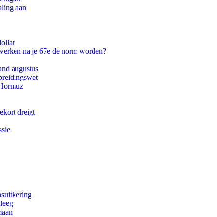
aling aan
ollar
 werken na je 67e de norm worden?
and augustus
preidingswet
n Hormuz
ekort dreigt
ssie
suitkering
 leeg
maan