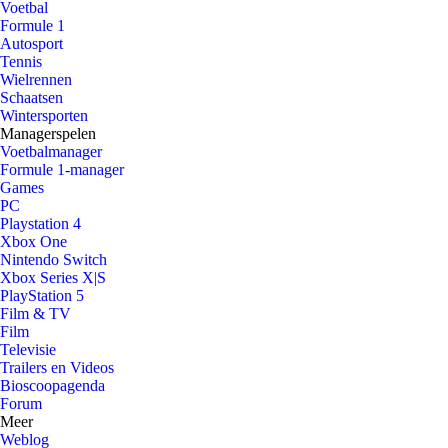
Voetbal
Formule 1
Autosport
Tennis
Wielrennen
Schaatsen
Wintersporten
Managerspelen
Voetbalmanager
Formule 1-manager
Games
PC
Playstation 4
Xbox One
Nintendo Switch
Xbox Series X|S
PlayStation 5
Film & TV
Film
Televisie
Trailers en Videos
Bioscoopagenda
Forum
Meer
Weblog