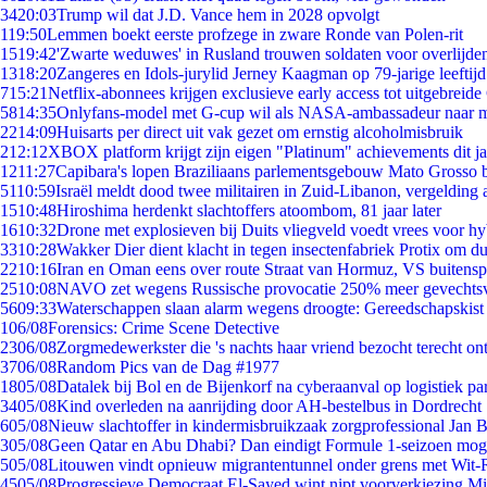
34
20:03
Trump wil dat J.D. Vance hem in 2028 opvolgt
1
19:50
Lemmen boekt eerste profzege in zware Ronde van Polen-rit
15
19:42
'Zwarte weduwes' in Rusland trouwen soldaten voor overlijden
13
18:20
Zangeres en Idols-jurylid Jerney Kaagman op 79-jarige leeftij
7
15:21
Netflix-abonnees krijgen exclusieve early access tot uitgebreide
58
14:35
Onlyfans-model met G-cup wil als NASA-ambassadeur naar 
22
14:09
Huisarts per direct uit vak gezet om ernstig alcoholmisbruik
2
12:12
XBOX platform krijgt zijn eigen "Platinum" achievements dit ja
12
11:27
Capibara's lopen Braziliaans parlementsgebouw Mato Grosso 
51
10:59
Israël meldt dood twee militairen in Zuid-Libanon, vergeldin
15
10:48
Hiroshima herdenkt slachtoffers atoombom, 81 jaar later
16
10:32
Drone met explosieven bij Duits vliegveld voedt vrees voor hy
33
10:28
Wakker Dier dient klacht in tegen insectenfabriek Protix om 
22
10:16
Iran en Oman eens over route Straat van Hormuz, VS buitensp
25
10:08
NAVO zet wegens Russische provocatie 250% meer gevechtsvl
56
09:33
Waterschappen slaan alarm wegens droogte: Gereedschapskist
1
06/08
Forensics: Crime Scene Detective
23
06/08
Zorgmedewerkster die 's nachts haar vriend bezocht terecht on
37
06/08
Random Pics van de Dag #1977
18
05/08
Datalek bij Bol en de Bijenkorf na cyberaanval op logistiek pa
34
05/08
Kind overleden na aanrijding door AH-bestelbus in Dordrecht
6
05/08
Nieuw slachtoffer in kindermisbruikzaak zorgprofessional Jan B
3
05/08
Geen Qatar en Abu Dhabi? Dan eindigt Formule 1-seizoen moge
5
05/08
Litouwen vindt opnieuw migrantentunnel onder grens met Wit-
45
05/08
Progressieve Democraat El-Sayed wint nipt voorverkiezing M