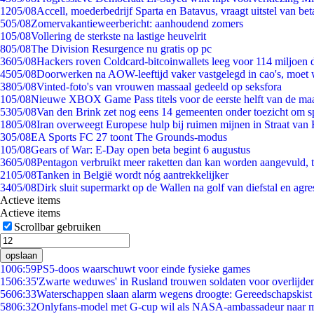
12
05/08
Accell, moederbedrijf Sparta en Batavus, vraagt uitstel van bet
5
05/08
Zomervakantieweerbericht: aanhoudend zomers
1
05/08
Vollering de sterkste na lastige heuvelrit
8
05/08
The Division Resurgence nu gratis op pc
36
05/08
Hackers roven Coldcard-bitcoinwallets leeg voor 114 miljoen d
45
05/08
Doorwerken na AOW-leeftijd vaker vastgelegd in cao's, moet
38
05/08
Vinted-foto's van vrouwen massaal gedeeld op seksfora
1
05/08
Nieuwe XBOX Game Pass titels voor de eerste helft van de ma
53
05/08
Van den Brink zet nog eens 14 gemeenten onder toezicht om s
18
05/08
Iran overweegt Europese hulp bij ruimen mijnen in Straat va
3
05/08
EA Sports FC 27 toont The Grounds-modus
1
05/08
Gears of War: E-Day open beta begint 6 augustus
36
05/08
Pentagon verbruikt meer raketten dan kan worden aangevuld, t
21
05/08
Tanken in België wordt nóg aantrekkelijker
34
05/08
Dirk sluit supermarkt op de Wallen na golf van diefstal en agre
Actieve items
Actieve items
Scrollbar gebruiken
opslaan
10
06:59
PS5-doos waarschuwt voor einde fysieke games
15
06:35
'Zwarte weduwes' in Rusland trouwen soldaten voor overlijden
56
06:33
Waterschappen slaan alarm wegens droogte: Gereedschapskist
58
06:32
Onlyfans-model met G-cup wil als NASA-ambassadeur naar 