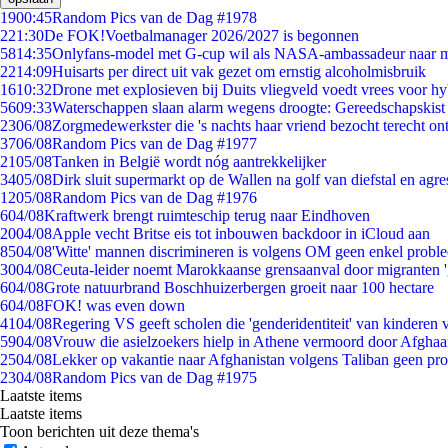
19
00:45
Random Pics van de Dag #1978
2
21:30
De FOK!Voetbalmanager 2026/2027 is begonnen
58
14:35
Onlyfans-model met G-cup wil als NASA-ambassadeur naar 
22
14:09
Huisarts per direct uit vak gezet om ernstig alcoholmisbruik
16
10:32
Drone met explosieven bij Duits vliegveld voedt vrees voor hy
56
09:33
Waterschappen slaan alarm wegens droogte: Gereedschapskist
23
06/08
Zorgmedewerkster die 's nachts haar vriend bezocht terecht on
37
06/08
Random Pics van de Dag #1977
21
05/08
Tanken in België wordt nóg aantrekkelijker
34
05/08
Dirk sluit supermarkt op de Wallen na golf van diefstal en agre
12
05/08
Random Pics van de Dag #1976
6
04/08
Kraftwerk brengt ruimteschip terug naar Eindhoven
20
04/08
Apple vecht Britse eis tot inbouwen backdoor in iCloud aan
85
04/08
'Witte' mannen discrimineren is volgens OM geen enkel probl
30
04/08
Ceuta-leider noemt Marokkaanse grensaanval door migranten 
6
04/08
Grote natuurbrand Boschhuizerbergen groeit naar 100 hectare
6
04/08
FOK! was even down
41
04/08
Regering VS geeft scholen die 'genderidentiteit' van kinderen
59
04/08
Vrouw die asielzoekers hielp in Athene vermoord door Afghaa
25
04/08
Lekker op vakantie naar Afghanistan volgens Taliban geen pr
23
04/08
Random Pics van de Dag #1975
Laatste items
Laatste items
Toon berichten uit deze thema's