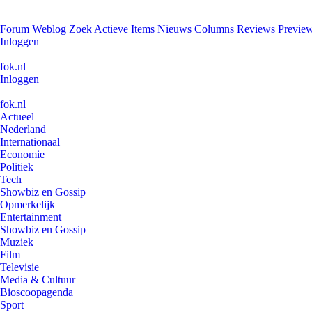
Forum
Weblog
Zoek
Actieve Items
Nieuws
Columns
Reviews
Previe
Inloggen
fok.nl
Inloggen
fok.nl
Actueel
Nederland
Internationaal
Economie
Politiek
Tech
Showbiz en Gossip
Opmerkelijk
Entertainment
Showbiz en Gossip
Muziek
Film
Televisie
Media & Cultuur
Bioscoopagenda
Sport