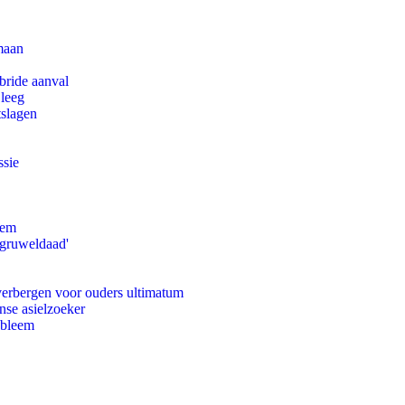
maan
bride aanval
 leeg
tslagen
ssie
eem
'gruweldaad'
 verbergen voor ouders ultimatum
nse asielzoeker
obleem