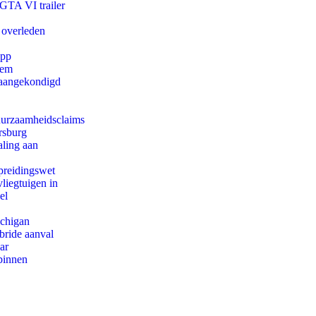
 GTA VI trailer
 overleden
app
eem
g aangekondigd
duurzaamheidsclaims
rsburg
aling aan
preidingswet
iegtuigen in
el
ichigan
bride aanval
ar
binnen