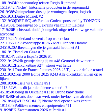
108
19:43
Kappersoorlog teistert Regio Rijnmond
151
19:42
"Niche"-historische producten in de supermarkt
26
19:38
Woningtekort: dus ga je woningen slopen, logisch
265
19:31
Duitse Muziek #2
132
19:30
[DRT SC] #6: RendacGoden sponsored by TONZON
41
19:30
Droneaanval op Oekrains vliegtuig in Leipzig
17
19:26
Rechtszaak dodelijk ongeluk uitgesteld vanwege vakantie
advocaat
221
19:24
Nederland stevent af op watertekort
221
19:22
De Avondetappe #176 - Met Ellen ten Damme.
245
19:20
Afbeeldingen die je gemaakt hebt met AI
186
19:17
Israel en Gaza #17
78
19:14
Vuelta a España 2026 #1
222
19:12
Welk geurtje draag jij nu #48 Geurend de winter in
165
19:12
Haiku ketting #27 - strooi wat liefde
230
19:11
Tour de France femmes 2026 #3 Tijd voor de borstcrawl
232
19:02
Top 2000 Editie 2025 #243 Alle dikzakken willen op je
lijken
208
19:00
Russia vs Ukraine #91
11
18:54
Wat is dit jaar de ultieme zomerhit?
45
18:50
Oorlog in Oekraïne #1318 Drone baby drone
64
18:48
Huisarts doet haar werk onder invloed van alcohol
126
18:44
[WLR SC #417] Nieuw deel openen was kaputt
191
18:43
Politieke meme's en spotprenten #11
9
18:28
EK Zwemsporten 2026 te Parijs #1