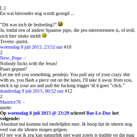
[..]
En wat hieronder nog wordt gezegd ...
"Dit was toch de bedoeling?"
Ja, totdat een of andere Spaanse pipo, die pro-stierenrennen is, of troll,
zich hier straks meldt
Tevens -purist.
woensdag 8 juli 2015, 23:52 uur
#10
2
New_Pope
Nobody fucks with the Jesus!
Paars gepunt?
Let me tell you something, pendejo. You pull any of your crazy shit
with us, you flash a piece out on the lanes, I'll take it away from you,
stick it up your ass and pull the fucking trigger 'til it goes "click."
donderdag 9 juli 2015, 00:52 uur
#12
2
Maurice76
quote:
Op
woensdag 8 juli 2015 @ 23:29
schreef
Bar-Le-Duc
het
volgende:
Absoluut nul komma nul medelijden mee. Ik hoop dat de stieren nog
veel van die idioten mogen grijpen.
(O nee wat ik zeg kan natuurlijk niet want zoiets is traditie en dat mag