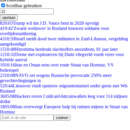
Scrollbar gebruiken
opslaan
8
20:03
Trump wil dat J.D. Vance hem in 2028 opvolgt
4
19:42
'Zwarte weduwes' in Rusland trouwen soldaten voor
overlijdensuitkering
43
10:59
Israël meldt dood twee militairen in Zuid-Libanon, vergelding
aangekondigd
15
10:48
Hiroshima herdenkt slachtoffers atoombom, 81 jaar later
12
10:32
Drone met explosieven bij Duits vliegveld voedt vrees voor
hybride aanval
19
10:16
Iran en Oman eens over route Straat van Hormuz, VS
buitenspel
23
10:08
NAVO zet wegens Russische provocatie 250% meer
gevechtsvliegtuigen in
5
20:44
Litouwen vindt opnieuw migrantentunnel onder grens met Wit-
Rusland
36
05/08
Hackers roven Coldcard-bitcoinwallets leeg voor 114 miljoen
dollar
18
05/08
Iran overweegt Europese hulp bij ruimen mijnen in Straat van
Hormuz