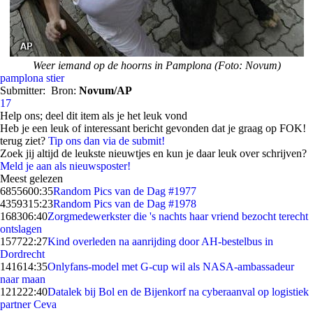
Weer iemand op de hoorns in Pamplona (Foto: Novum)
pamplona
stier
Submitter:
Bron:
Novum/AP
17
Help ons; deel dit item als je het leuk vond
Heb je een leuk of interessant bericht gevonden dat je graag op FOK!
terug ziet?
Tip ons dan via de submit!
Zoek jij altijd de leukste nieuwtjes en kun je daar leuk over schrijven?
Meld je aan als nieuwsposter!
Meest gelezen
68556
00:35
Random Pics van de Dag #1977
43593
15:23
Random Pics van de Dag #1978
1683
06:40
Zorgmedewerkster die 's nachts haar vriend bezocht terecht
ontslagen
1577
22:27
Kind overleden na aanrijding door AH-bestelbus in
Dordrecht
1416
14:35
Onlyfans-model met G-cup wil als NASA-ambassadeur
naar maan
1212
22:40
Datalek bij Bol en de Bijenkorf na cyberaanval op logistiek
partner Ceva