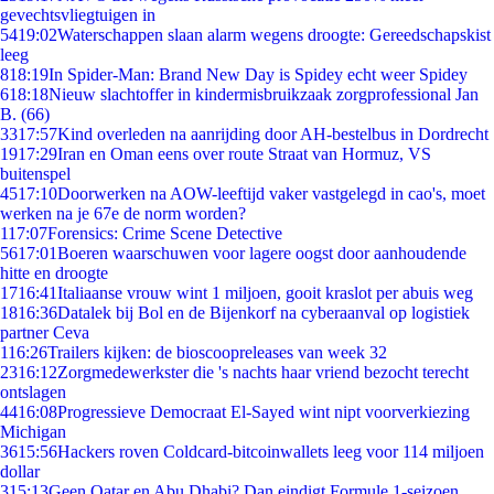
gevechtsvliegtuigen in
54
19:02
Waterschappen slaan alarm wegens droogte: Gereedschapskist
leeg
8
18:19
In Spider-Man: Brand New Day is Spidey echt weer Spidey
6
18:18
Nieuw slachtoffer in kindermisbruikzaak zorgprofessional Jan
B. (66)
33
17:57
Kind overleden na aanrijding door AH-bestelbus in Dordrecht
19
17:29
Iran en Oman eens over route Straat van Hormuz, VS
buitenspel
45
17:10
Doorwerken na AOW-leeftijd vaker vastgelegd in cao's, moet
werken na je 67e de norm worden?
1
17:07
Forensics: Crime Scene Detective
56
17:01
Boeren waarschuwen voor lagere oogst door aanhoudende
hitte en droogte
17
16:41
Italiaanse vrouw wint 1 miljoen, gooit kraslot per abuis weg
18
16:36
Datalek bij Bol en de Bijenkorf na cyberaanval op logistiek
partner Ceva
1
16:26
Trailers kijken: de bioscoopreleases van week 32
23
16:12
Zorgmedewerkster die 's nachts haar vriend bezocht terecht
ontslagen
44
16:08
Progressieve Democraat El-Sayed wint nipt voorverkiezing
Michigan
36
15:56
Hackers roven Coldcard-bitcoinwallets leeg voor 114 miljoen
dollar
3
15:13
Geen Qatar en Abu Dhabi? Dan eindigt Formule 1-seizoen