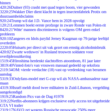
binnen
4
20:26
Duitser (93) crasht met quad tegen boom, vier gewonden
32
20:25
Wakker Dier dient klacht in tegen insectenfabriek Protix om
duurzaamheidsclaims
9
20:24
Trump wil dat J.D. Vance hem in 2028 opvolgt
1
20:21
Lemmen boekt eerste profzege in zware Ronde van Polen-rit
84
20:21
'Witte' mannen discrimineren is volgens OM geen enkel
probleem
9
20:10
Zangeres en Idols-jurylid Jerney Kaagman op 79-jarige leeftijd
overleden
22
20:05
Huisarts per direct uit vak gezet om ernstig alcoholmisbruik
4
20:02
'Zwarte weduwes' in Rusland trouwen soldaten voor
overlijdensuitkering
15
19:45
Hiroshima herdenkt slachtoffers atoombom, 81 jaar later
38
19:40
Vinted-foto's van vrouwen massaal gedeeld op seksfora
21
19:34
OM: vierde verdachte (18) vast op verdenking van beramen
aanslag
53
19:33
Onlyfans-model met G-cup wil als NASA-ambassadeur naar
maan
43
19:30
Israël meldt dood twee militairen in Zuid-Libanon, vergelding
aangekondigd
19
19:25
Random Pics van de Dag #1978
3
19:22
Netflix-abonnees krijgen exclusieve early access tot uitgebreide
GTA VI trailer
23
19:17
NAVO zet wegens Russische provocatie 250% meer