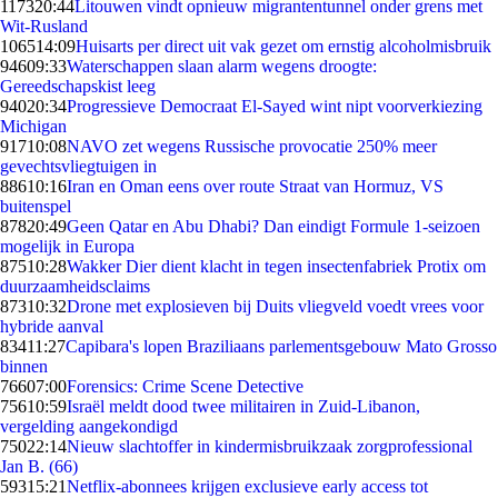
1173
20:44
Litouwen vindt opnieuw migrantentunnel onder grens met
Wit-Rusland
1065
14:09
Huisarts per direct uit vak gezet om ernstig alcoholmisbruik
946
09:33
Waterschappen slaan alarm wegens droogte:
Gereedschapskist leeg
940
20:34
Progressieve Democraat El-Sayed wint nipt voorverkiezing
Michigan
917
10:08
NAVO zet wegens Russische provocatie 250% meer
gevechtsvliegtuigen in
886
10:16
Iran en Oman eens over route Straat van Hormuz, VS
buitenspel
878
20:49
Geen Qatar en Abu Dhabi? Dan eindigt Formule 1-seizoen
mogelijk in Europa
875
10:28
Wakker Dier dient klacht in tegen insectenfabriek Protix om
duurzaamheidsclaims
873
10:32
Drone met explosieven bij Duits vliegveld voedt vrees voor
hybride aanval
834
11:27
Capibara's lopen Braziliaans parlementsgebouw Mato Grosso
binnen
766
07:00
Forensics: Crime Scene Detective
756
10:59
Israël meldt dood twee militairen in Zuid-Libanon,
vergelding aangekondigd
750
22:14
Nieuw slachtoffer in kindermisbruikzaak zorgprofessional
Jan B. (66)
593
15:21
Netflix-abonnees krijgen exclusieve early access tot