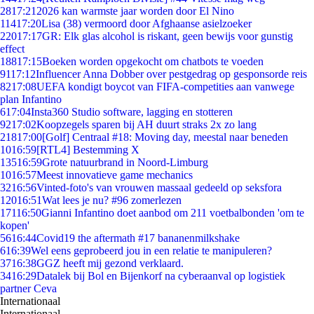
28
17:21
2026 kan warmste jaar worden door El Nino
114
17:20
Lisa (38) vermoord door Afghaanse asielzoeker
220
17:17
GR: Elk glas alcohol is riskant, geen bewijs voor gunstig
effect
188
17:15
Boeken worden opgekocht om chatbots te voeden
91
17:12
Influencer Anna Dobber over pestgedrag op gesponsorde reis
82
17:08
UEFA kondigt boycot van FIFA-competities aan vanwege
plan Infantino
6
17:04
Insta360 Studio software, lagging en stotteren
92
17:02
Koopzegels sparen bij AH duurt straks 2x zo lang
218
17:00
[Golf] Centraal #18: Moving day, meestal naar beneden
10
16:59
[RTL4] Bestemming X
135
16:59
Grote natuurbrand in Noord-Limburg
10
16:57
Meest innovatieve game mechanics
32
16:56
Vinted-foto's van vrouwen massaal gedeeld op seksfora
120
16:51
Wat lees je nu? #96 zomerlezen
171
16:50
Gianni Infantino doet aanbod om 211 voetbalbonden 'om te
kopen'
56
16:44
Covid19 the aftermath #17 bananenmilkshake
6
16:39
Wel eens geprobeerd jou in een relatie te manipuleren?
37
16:38
GGZ heeft mij gezond verklaard.
34
16:29
Datalek bij Bol en Bijenkorf na cyberaanval op logistiek
partner Ceva
Internationaal
Internationaal