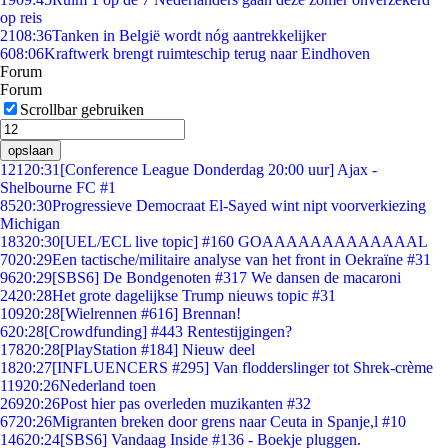
op reis
21
08:36
Tanken in België wordt nóg aantrekkelijker
6
08:06
Kraftwerk brengt ruimteschip terug naar Eindhoven
Forum
Forum
Scrollbar gebruiken
opslaan
121
20:31
[Conference League Donderdag 20:00 uur] Ajax -
Shelbourne FC #1
85
20:30
Progressieve Democraat El-Sayed wint nipt voorverkiezing
Michigan
183
20:30
[UEL/ECL live topic] #160 GOAAAAAAAAAAAAAL
70
20:29
Een tactische/militaire analyse van het front in Oekraïne #31
96
20:29
[SBS6] De Bondgenoten #317 We dansen de macaroni
24
20:28
Het grote dagelijkse Trump nieuws topic #31
109
20:28
[Wielrennen #616] Brennan!
6
20:28
[Crowdfunding] #443 Rentestijgingen?
178
20:28
[PlayStation #184] Nieuw deel
18
20:27
[INFLUENCERS #295] Van flodderslinger tot Shrek-crème
119
20:26
Nederland toen
269
20:26
Post hier pas overleden muzikanten #32
67
20:26
Migranten breken door grens naar Ceuta in Spanje,l #10
146
20:24
[SBS6] Vandaag Inside #136 - Boekje pluggen.