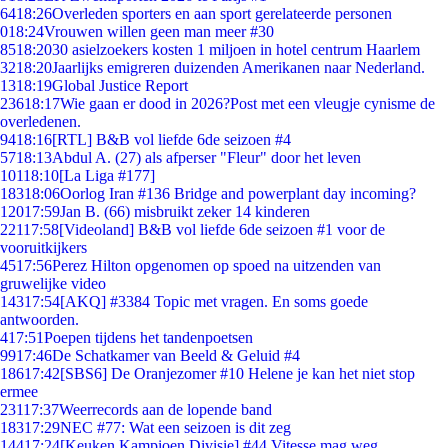
64
18:26
Overleden sporters en aan sport gerelateerde personen
0
18:24
Vrouwen willen geen man meer #30
85
18:20
30 asielzoekers kosten 1 miljoen in hotel centrum Haarlem
32
18:20
Jaarlijks emigreren duizenden Amerikanen naar Nederland.
13
18:19
Global Justice Report
236
18:17
Wie gaan er dood in 2026?Post met een vleugje cynisme de
overledenen.
94
18:16
[RTL] B&B vol liefde 6de seizoen #4
57
18:13
Abdul A. (27) als afperser "Fleur" door het leven
101
18:10
[La Liga #177]
183
18:06
Oorlog Iran #136 Bridge and powerplant day incoming?
120
17:59
Jan B. (66) misbruikt zeker 14 kinderen
221
17:58
[Videoland] B&B vol liefde 6de seizoen #1 voor de
vooruitkijkers
45
17:56
Perez Hilton opgenomen op spoed na uitzenden van
gruwelijke video
143
17:54
[AKQ] #3384 Topic met vragen. En soms goede
antwoorden.
4
17:51
Poepen tijdens het tandenpoetsen
99
17:46
De Schatkamer van Beeld & Geluid #4
186
17:42
[SBS6] De Oranjezomer #10 Helene je kan het niet stop
ermee
231
17:37
Weerrecords aan de lopende band
183
17:29
NEC #77: Wat een seizoen is dit zeg
144
17:24
[Keuken Kampioen Divisie] #44 Vitesse mag weg