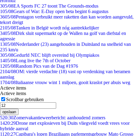
Hormuz
3
05/08
EA Sports FC 27 toont The Grounds-modus
1
05/08
Gears of War: E-Day open beta begint 6 augustus
36
05/08
Pentagon verbruikt meer raketten dan kan worden aangevuld,
tekort dreigt
21
05/08
Tanken in België wordt nóg aantrekkelijker
34
05/08
Dirk sluit supermarkt op de Wallen na golf van diefstal en
agressie
13
05/08
Nederlander (23) aangehouden in Duitsland na snelheid van
235 km/u
3
05/08
Gedurfd NEC blijft overeind bij Olympiakos
14
05/08
Long live the 7th of October
12
05/08
Random Pics van de Dag #1976
21
04/08
OM: vierde verdachte (18) vast op verdenking van beramen
aanslag
17
04/08
Italiaanse vrouw wint 1 miljoen, gooit kraslot per abuis weg
Actieve items
Actieve items
Scrollbar gebruiken
opslaan
5
20:30
Zomervakantieweerbericht: aanhoudend zomers
14
20:29
Drone met explosieven bij Duits vliegveld voedt vrees voor
hybride aanval
11
20:27
Capibara's lopen Braziliaans parlementsgebouw Mato Grosso