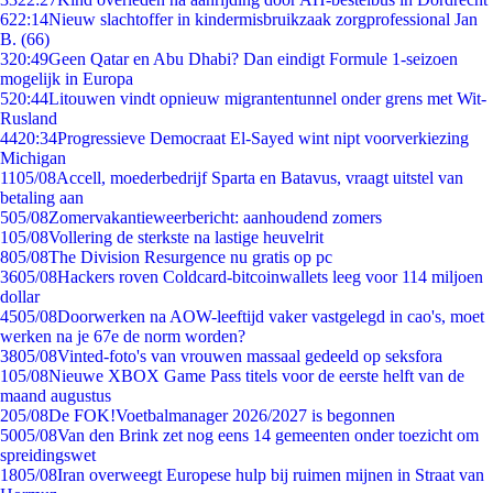
6
22:14
Nieuw slachtoffer in kindermisbruikzaak zorgprofessional Jan
B. (66)
3
20:49
Geen Qatar en Abu Dhabi? Dan eindigt Formule 1-seizoen
mogelijk in Europa
5
20:44
Litouwen vindt opnieuw migrantentunnel onder grens met Wit-
Rusland
44
20:34
Progressieve Democraat El-Sayed wint nipt voorverkiezing
Michigan
11
05/08
Accell, moederbedrijf Sparta en Batavus, vraagt uitstel van
betaling aan
5
05/08
Zomervakantieweerbericht: aanhoudend zomers
1
05/08
Vollering de sterkste na lastige heuvelrit
8
05/08
The Division Resurgence nu gratis op pc
36
05/08
Hackers roven Coldcard-bitcoinwallets leeg voor 114 miljoen
dollar
45
05/08
Doorwerken na AOW-leeftijd vaker vastgelegd in cao's, moet
werken na je 67e de norm worden?
38
05/08
Vinted-foto's van vrouwen massaal gedeeld op seksfora
1
05/08
Nieuwe XBOX Game Pass titels voor de eerste helft van de
maand augustus
2
05/08
De FOK!Voetbalmanager 2026/2027 is begonnen
50
05/08
Van den Brink zet nog eens 14 gemeenten onder toezicht om
spreidingswet
18
05/08
Iran overweegt Europese hulp bij ruimen mijnen in Straat van