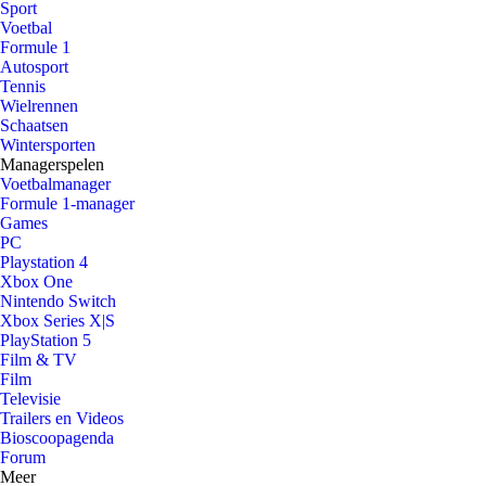
Sport
Voetbal
Formule 1
Autosport
Tennis
Wielrennen
Schaatsen
Wintersporten
Managerspelen
Voetbalmanager
Formule 1-manager
Games
PC
Playstation 4
Xbox One
Nintendo Switch
Xbox Series X|S
PlayStation 5
Film & TV
Film
Televisie
Trailers en Videos
Bioscoopagenda
Forum
Meer