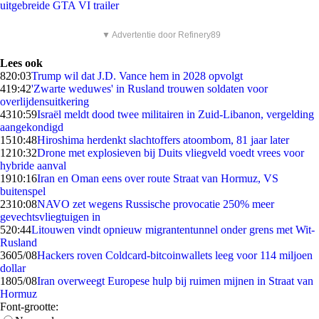
uitgebreide GTA VI trailer
▼ Advertentie door Refinery89
Lees ook
8
20:03
Trump wil dat J.D. Vance hem in 2028 opvolgt
4
19:42
'Zwarte weduwes' in Rusland trouwen soldaten voor
overlijdensuitkering
43
10:59
Israël meldt dood twee militairen in Zuid-Libanon, vergelding
aangekondigd
15
10:48
Hiroshima herdenkt slachtoffers atoombom, 81 jaar later
12
10:32
Drone met explosieven bij Duits vliegveld voedt vrees voor
hybride aanval
19
10:16
Iran en Oman eens over route Straat van Hormuz, VS
buitenspel
23
10:08
NAVO zet wegens Russische provocatie 250% meer
gevechtsvliegtuigen in
5
20:44
Litouwen vindt opnieuw migrantentunnel onder grens met Wit-
Rusland
36
05/08
Hackers roven Coldcard-bitcoinwallets leeg voor 114 miljoen
dollar
18
05/08
Iran overweegt Europese hulp bij ruimen mijnen in Straat van
Hormuz
Font-grootte: