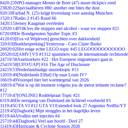
84
20:23
NPO-manager Menno de Boer (47) stuurt dickpics rond
238
20:22
Speciaalbieren #80: another one bites the dust
9
20:18
Farhad N. (25) krijgt levenslang voor aanslag Munchen
15
20:17
Radio 2 #145 Ruud 66
34
20:15
Jerney Kaagman overleden
129
20:14
FOK!ers die stoppen met alcohol - waar we stoppen #21
67
20:09
De Bondgenoten Spoiler Topic #3
41
20:03
[Eva vd Wijdeven] geruchten over dakloosheid
3
20:03
[Boekbespreking] Yesteryear - Caro Claire Burke
269
20:02
Het enige echte LEGO-topic #45 LEGOOOOOOOOOOO
205
20:02
[AMV] VS #1312 spammers van de internationale rechtsorde
247
19:58
Asielzoekers #22 : Het Europese migratiepact gaat in
254
19:58
[UFO/UAP] #16 The Age of Disclosure
242
19:53
Nederlandstalige muziektopic #13
120
19:49
[Nederlands Elftal] Op naar Louis IV?
166
19:49
Voorspel hier het warmtegetal van 2026
168
19:47
Wat is op dit moment volgens jou de meest irritante reclame?
#12
177
19:47
[ONLINE] Roddelpraat Topic #21
63
19:46
De neergang van Duitsland als lichtend voorbeeld #3
31
19:45
GTA VI #12 GTA VI Extended look 27 Augustus Netflix/YT
22
19:45
[Dagboek] Mijn struggles in het dagelijks leven
65
19:44
Afvallen met injecties #4
257
19:44
[Dagboek] Veel aan hoofd - Deel 27
114
19:43
Hurricane & Cyclone Season 2026