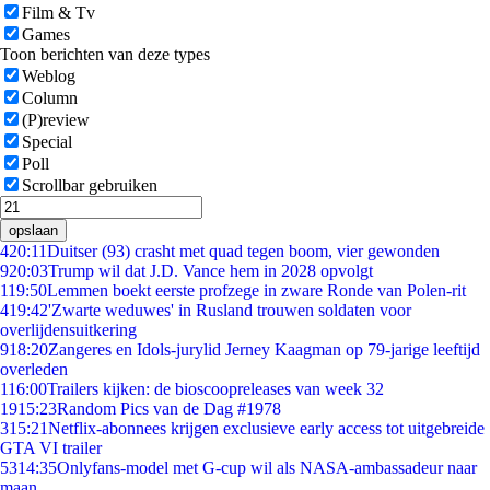
Film & Tv
Games
Toon berichten van deze types
Weblog
Column
(P)review
Special
Poll
Scrollbar gebruiken
opslaan
4
20:11
Duitser (93) crasht met quad tegen boom, vier gewonden
9
20:03
Trump wil dat J.D. Vance hem in 2028 opvolgt
1
19:50
Lemmen boekt eerste profzege in zware Ronde van Polen-rit
4
19:42
'Zwarte weduwes' in Rusland trouwen soldaten voor
overlijdensuitkering
9
18:20
Zangeres en Idols-jurylid Jerney Kaagman op 79-jarige leeftijd
overleden
1
16:00
Trailers kijken: de bioscoopreleases van week 32
19
15:23
Random Pics van de Dag #1978
3
15:21
Netflix-abonnees krijgen exclusieve early access tot uitgebreide
GTA VI trailer
53
14:35
Onlyfans-model met G-cup wil als NASA-ambassadeur naar
maan