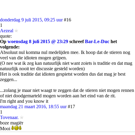
donderdag 9 juli 2015, 09:25 uur
#16
1
Aezeal
quote:
Op
woensdag 8 juli 2015 @ 23:29
schreef
Bar-Le-Duc
het
volgende:
Absoluut nul komma nul medelijden mee. Ik hoop dat de stieren nog
veel van die idioten mogen grijpen.
(O nee wat ik zeg kan natuurlijk niet want zoiets is traditie en dat mag
natuurlijk nooit ter discussie gesteld worden)
Het is ook traditie dat idioten gespietst worden dus dat mag je best
zeggen...
...zolang je maar niet waagt te zeggen dat de stieren niet mogen rennen
of niet doodgemarteld mogen worden aan het eind van de rit.
I'm right and you know it
maandag 21 maart 2016, 18:55 uur
#17
1
Tovenaar.
boze magiër
Mooi
~Time is an excellent teacher, too bad it kills all its pupils~