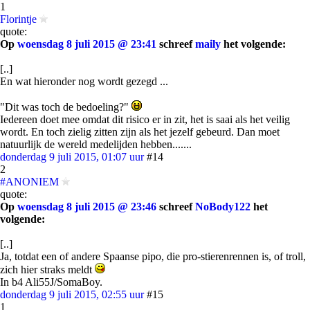
1
Florintje
quote:
Op
woensdag 8 juli 2015 @ 23:41
schreef
maily
het volgende:
[..]
En wat hieronder nog wordt gezegd ...
"Dit was toch de bedoeling?"
Iedereen doet mee omdat dit risico er in zit, het is saai als het veilig
wordt. En toch zielig zitten zijn als het jezelf gebeurd. Dan moet
natuurlijk de wereld medelijden hebben.......
donderdag 9 juli 2015, 01:07 uur
#14
2
#ANONIEM
quote:
Op
woensdag 8 juli 2015 @ 23:46
schreef
NoBody122
het
volgende:
[..]
Ja, totdat een of andere Spaanse pipo, die pro-stierenrennen is, of troll,
zich hier straks meldt
In b4 Ali55J/SomaBoy.
donderdag 9 juli 2015, 02:55 uur
#15
1