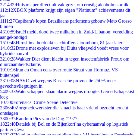
22
14:09
Huisarts per direct uit vak gezet om ernstig alcoholmisbruik
1
12:12
XBOX platform krijgt zijn eigen "Platinum" achievements dit
jaar
11
11:27
Capibara's lopen Braziliaans parlementsgebouw Mato Grosso
binnen
43
10:59
Israël meldt dood twee militairen in Zuid-Libanon, vergelding
aangekondigd
15
10:48
Hiroshima herdenkt slachtoffers atoombom, 81 jaar later
14
10:32
Drone met explosieven bij Duits vliegveld voedt vrees voor
hybride aanval
32
10:28
Wakker Dier dient klacht in tegen insectenfabriek Protix om
duurzaamheidsclaims
19
10:16
Iran en Oman eens over route Straat van Hormuz, VS
buitenspel
23
10:08
NAVO zet wegens Russische provocatie 250% meer
gevechtsvliegtuigen in
54
09:33
Waterschappen slaan alarm wegens droogte: Gereedschapskist
leeg
1
07:00
Forensics: Crime Scene Detective
23
06:40
Zorgmedewerkster die 's nachts haar vriend bezocht terecht
ontslagen
33
00:35
Random Pics van de Dag #1977
18
22:40
Datalek bij Bol en de Bijenkorf na cyberaanval op logistiek
partner Ceva
33
22:27
Kind overleden na aanrijding door AH-bestelbus in Dordrecht