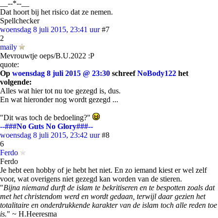
__--*--__
Dat hoort bij het risico dat ze nemen.
Spellchecker
woensdag 8 juli 2015, 23:41 uur
#7
2
maily
Mevrouwtje oeps/B.U.2022 :P
quote:
Op
woensdag 8 juli 2015 @ 23:30
schreef
NoBody122
het
volgende:
Alles wat hier tot nu toe gezegd is, dus.
En wat hieronder nog wordt gezegd ...
"Dit was toch de bedoeling?"
--###No Guts No Glory###--
woensdag 8 juli 2015, 23:42 uur
#8
6
Ferdo
Ferdo
Je hebt een hobby of je hebt het niet. En zo iemand kiest er wel zelf
voor, wat overigens niet gezegd kan worden van de stieren.
"
Bijna niemand durft de islam te bekritiseren en te bespotten zoals dat
met het christendom werd en wordt gedaan, terwijl daar gezien het
totalitaire en onderdrukkende karakter van de islam toch alle reden toe
is.
" ~ H.Heeresma