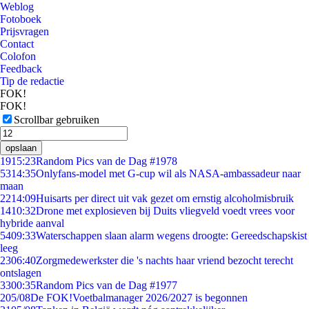
Weblog
Fotoboek
Prijsvragen
Contact
Colofon
Feedback
Tip de redactie
FOK!
FOK!
Scrollbar gebruiken
opslaan
19
15:23
Random Pics van de Dag #1978
53
14:35
Onlyfans-model met G-cup wil als NASA-ambassadeur naar
maan
22
14:09
Huisarts per direct uit vak gezet om ernstig alcoholmisbruik
14
10:32
Drone met explosieven bij Duits vliegveld voedt vrees voor
hybride aanval
54
09:33
Waterschappen slaan alarm wegens droogte: Gereedschapskist
leeg
23
06:40
Zorgmedewerkster die 's nachts haar vriend bezocht terecht
ontslagen
33
00:35
Random Pics van de Dag #1977
2
05/08
De FOK!Voetbalmanager 2026/2027 is begonnen