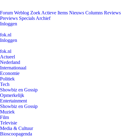
Forum
Weblog
Zoek
Actieve Items
Nieuws
Columns
Reviews
Previews
Specials
Archief
Inloggen
fok.nl
Inloggen
fok.nl
Actueel
Nederland
Internationaal
Economie
Politiek
Tech
Showbiz en Gossip
Opmerkelijk
Entertainment
Showbiz en Gossip
Muziek
Film
Televisie
Media & Cultuur
Bioscoopagenda