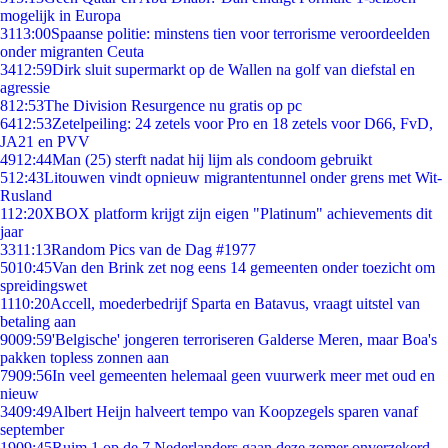
mogelijk in Europa
31
13:00
Spaanse politie: minstens tien voor terrorisme veroordeelden
onder migranten Ceuta
34
12:59
Dirk sluit supermarkt op de Wallen na golf van diefstal en
agressie
8
12:53
The Division Resurgence nu gratis op pc
64
12:53
Zetelpeiling: 24 zetels voor Pro en 18 zetels voor D66, FvD,
JA21 en PVV
49
12:44
Man (25) sterft nadat hij lijm als condoom gebruikt
5
12:43
Litouwen vindt opnieuw migrantentunnel onder grens met Wit-
Rusland
1
12:20
XBOX platform krijgt zijn eigen "Platinum" achievements dit
jaar
33
11:13
Random Pics van de Dag #1977
50
10:45
Van den Brink zet nog eens 14 gemeenten onder toezicht om
spreidingswet
11
10:20
Accell, moederbedrijf Sparta en Batavus, vraagt uitstel van
betaling aan
90
09:59
'Belgische' jongeren terroriseren Galderse Meren, maar Boa's
pakken topless zonnen aan
79
09:56
In veel gemeenten helemaal geen vuurwerk meer met oud en
nieuw
34
09:49
Albert Heijn halveert tempo van Koopzegels sparen vanaf
september
19
09:45
Ruim 1 op de 7 Nederlanders gaan deze zomer onverzekerd