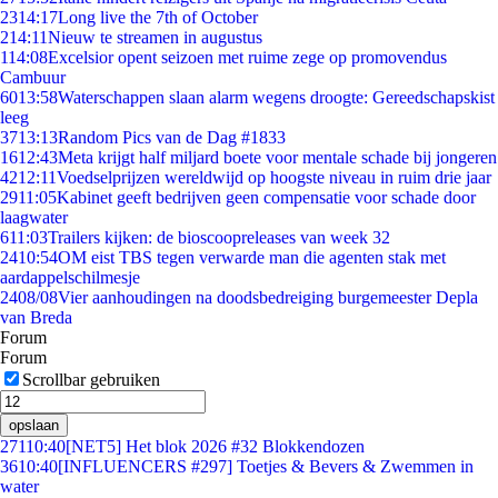
23
14:17
Long live the 7th of October
2
14:11
Nieuw te streamen in augustus
1
14:08
Excelsior opent seizoen met ruime zege op promovendus
Cambuur
60
13:58
Waterschappen slaan alarm wegens droogte: Gereedschapskist
leeg
37
13:13
Random Pics van de Dag #1833
16
12:43
Meta krijgt half miljard boete voor mentale schade bij jongeren
42
12:11
Voedselprijzen wereldwijd op hoogste niveau in ruim drie jaar
29
11:05
Kabinet geeft bedrijven geen compensatie voor schade door
laagwater
6
11:03
Trailers kijken: de bioscoopreleases van week 32
24
10:54
OM eist TBS tegen verwarde man die agenten stak met
aardappelschilmesje
24
08/08
Vier aanhoudingen na doodsbedreiging burgemeester Depla
van Breda
Forum
Forum
Scrollbar gebruiken
opslaan
271
10:40
[NET5] Het blok 2026 #32 Blokkendozen
36
10:40
[INFLUENCERS #297] Toetjes & Bevers & Zwemmen in
water