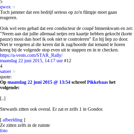
5
qwox
Toch jammer dat een bedrijf serieus op zo'n filmpje moet gaan
reageren.
Ook wel eens gehad dat een conducteur de coupé binnenkwam en zei:
"Neem aan dat jullie allemaal netjes een kaartje hebben gekocht (korte
pauze) mooi dan hoef ik ook niet te controleren" En hij liep zo door.
Niet te vergeten al die keren dat ik zag/hoorde dat iemand te horen
kreeg bij de volgende stop even uit te stappen en in te checken.
https://a-vents.com/STAR_Rally/
maandag 22 juni 2015, 14:17 uur
#12
4
satoer
quote:
Op
maandag 22 juni 2015 @ 13:54
schreef
Pikkebaas
het
volgende:
[..]
Stewards zitten ook overal. Er zat er zelfs 1 in Gondor.
[
afbeelding
]
Ze zitten zelfs in de ruimte
foto