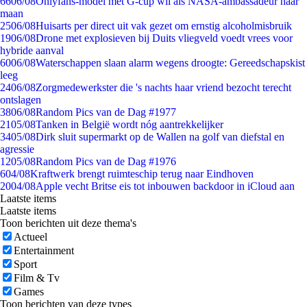
66
06/08
Onlyfans-model met G-cup wil als NASA-ambassadeur naar
maan
25
06/08
Huisarts per direct uit vak gezet om ernstig alcoholmisbruik
19
06/08
Drone met explosieven bij Duits vliegveld voedt vrees voor
hybride aanval
60
06/08
Waterschappen slaan alarm wegens droogte: Gereedschapskist
leeg
24
06/08
Zorgmedewerkster die 's nachts haar vriend bezocht terecht
ontslagen
38
06/08
Random Pics van de Dag #1977
21
05/08
Tanken in België wordt nóg aantrekkelijker
34
05/08
Dirk sluit supermarkt op de Wallen na golf van diefstal en
agressie
12
05/08
Random Pics van de Dag #1976
6
04/08
Kraftwerk brengt ruimteschip terug naar Eindhoven
20
04/08
Apple vecht Britse eis tot inbouwen backdoor in iCloud aan
Laatste items
Laatste items
Toon berichten uit deze thema's
Actueel
Entertainment
Sport
Film & Tv
Games
Toon berichten van deze types