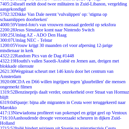
74
05:24
Israël meldt dood twee militairen in Zuid-Libanon, vergelding
aangekondigd
57
02:32
Dikke Van Dale neemt 'vulvalippen' op: 'stigma op
schaamlippen doorbreken'
40
00:59
Vinted-foto's van vrouwen massaal gedeeld op seksfora
22
00:28
Jesus Simulator komt naar Nintendo Switch
1
00:25
Uitslag AZ - ADO Den Haag
3
00:07
Uitslag NEC - Telstar
12
00:05
Vrouw krijgt 30 maanden cel voor afpersing 12-jarige
misdienaar in kerk
43
22:22
Random Pics van de Dag #1448
43
22:19
Houthi's vallen Saoedi-Arabië en Jemen aan, dreigen met
blokkade olieroute
26
21:30
Wegpiraat scheurt met 146 km/u door het centrum van
Amsterdam
39
20:08
CDA en D66 willen ingrijpen tegen 'gluurbrillen' die mensen
ongemerkt filmen
13
19:52
Benzineprijs daalt verder, onzekerheid over Straat van Hormuz
blijft
63
19:04
Spanje: bijna alle migranten in Ceuta weer teruggekeerd naar
Marokko
4
17:13
Niewiadoma profiteert van pokerspel en grijpt geel op Ventoux
7
16:10
Aanhoudende droogte veroorzaakt scheuren in dijken Zuid-
Holland
27
15:52
Italië hindert reizigers uit Spanje na migratiecrisis Ceuta