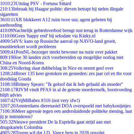
10
10:23
Uitslag PSV - Fortuna Sittard
2
10:13
Inbraak bij Haagse politie: dieven betrapt bij stelen illegale
sigaretten
36
10:11
XR blokkeert A12 ruim twee uur, agent gebeten bij
aanhouding
4
10:09
Nachtelijk gebiedsverbod brengt rust terug in Rotterdamse wijk
11
10:06
Geen 'happy end' bij seksdate via Kinky.nl
49
09:54
VS: kans op Russische aanval op NAVO-land groeit,
munitietekort wordt probleem
50
09:41
PostNL-bezorger steekt bewoner na ruzie over pakket
8
09:19
Hoe 30 landen zich voorbereiden op mogelijke oorlog met
China en Noord-Korea
3
08:25
Vollering slaat dubbelslag in Nice en neemt geel over
12
08:24
Broer 135 keer gestoken en gesneden: zes jaar cel en tbs voor
doodslag Gouda
31
08:18
Britney Spears: "Ik geloof dat ik heb gefaald als moeder"
21
08:17
RIVM vindt PFAS in al de geteste moedermelk, borstvoeding
blijft advies
16
07:42
VrijMiBabes #316 (not very sfw!)
32
07:20
Amsterdams dierenasiel DOA overspoeld met babykonijntjes
71
06:36
Meer agressie tegen een andersluidende politieke mening, laat
jij je intimideren?
5
05:32
Nieuwe president De la Espriella gaat strijd aan met
drugskartels Colombia
49
05:28
Trump wil dat J.D. Vance hem in 2028 opvolgt