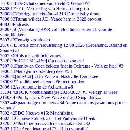
101
08:18
De Schatkamer van Beeld & Geluid #4
84
08:15
2010: Vermissing van Herman Ploegstra
280
08:07
Oorlog in Oekraïne #1318 Drone baby drone
78
08:03
Trump wil dat J.D. Vance hem in 2028 opvolgt
4
08:03
Podcasts
260
07:50
[Videoland] B&B vol liefde 6de seizoen #1 voor de
vooruitkijkers
58
07:43
Eeuwig voortleven
267
07:43
Totale zonsverduistering 12-08-2026 (Groenland, IJsland en
Spanje) #1
70
07:36
Huisarts verkracht vrouw.
282
07:26
[CRE SC #160] Op naar de zomer!!
79
07:01
Franky en Coen bakken friet in Oekraïne - Volg ze hier! #3
19
06:43
Managarm's boerderij deel #5.1
78
06:40
[IndyCar] #115 We're in Nashville Tennessee
169
06:37
Traditioneel tekenen #6; met honden
34
06:12
Astronomie in de Achtertuin #6
112
04:42
[FOK!Voetbalmanager 2026/2027] #1 We zijn er weer
214
03:47
Punk, disco, New Wave of? #60 Sing along...
73
02:44
Spaanstalige nummers #34 A que calor nos pasaremos por el
verano?
78
02:42
PDC Nieuws #15: Matchfixing
46
02:35
Chinese Politiek #1 - Het Pad van de Draak
282
02:24
Post hier pas overleden muzikanten #32
28
02:19
De Avondetappe #177 - Bijna voorbij :(