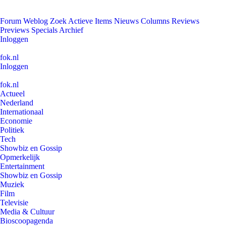
Forum
Weblog
Zoek
Actieve Items
Nieuws
Columns
Reviews
Previews
Specials
Archief
Inloggen
fok.nl
Inloggen
fok.nl
Actueel
Nederland
Internationaal
Economie
Politiek
Tech
Showbiz en Gossip
Opmerkelijk
Entertainment
Showbiz en Gossip
Muziek
Film
Televisie
Media & Cultuur
Bioscoopagenda