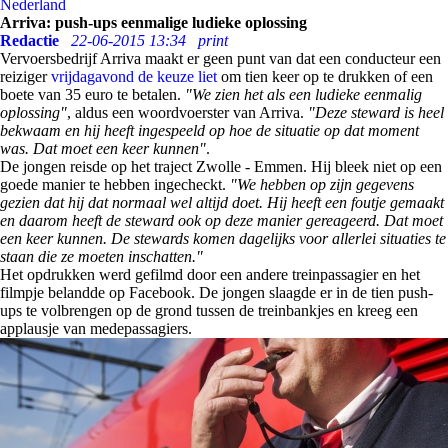
Nederland
Arriva: push-ups eenmalige ludieke oplossing
Redactie
22-06-2015 13:34
print
Vervoersbedrijf Arriva maakt er geen punt van dat een conducteur een
reiziger
vrijdagavond de keuze liet
om tien keer op te drukken of een
boete van 35 euro te betalen.
"We zien het als een ludieke eenmalig
oplossing"
, aldus een woordvoerster van Arriva.
"Deze steward is heel
bekwaam en hij heeft ingespeeld op hoe de situatie op dat moment
was. Dat moet een keer kunnen"
.
De jongen reisde op het traject Zwolle - Emmen. Hij bleek niet op een
goede manier te hebben ingecheckt.
"We hebben op zijn gegevens
gezien dat hij dat normaal wel altijd doet. Hij heeft een foutje gemaakt
en daarom heeft de steward ook op deze manier gereageerd. Dat moet
een keer kunnen. De stewards komen dagelijks voor allerlei situaties te
staan die ze moeten inschatten."
Het opdrukken werd gefilmd door een andere treinpassagier en het
filmpje belandde op Facebook. De jongen slaagde er in de tien push-
ups te volbrengen op de grond tussen de treinbankjes en kreeg een
applausje van medepassagiers.