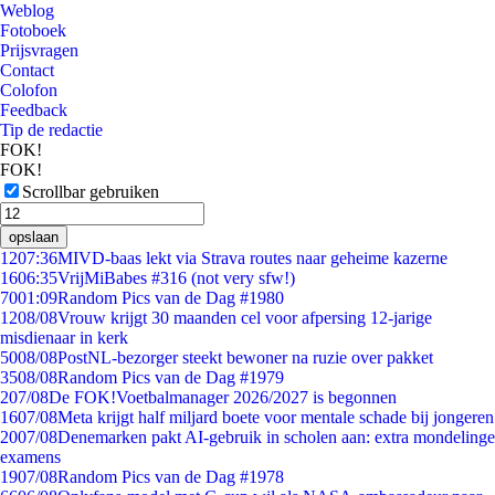
Weblog
Fotoboek
Prijsvragen
Contact
Colofon
Feedback
Tip de redactie
FOK!
FOK!
Scrollbar gebruiken
opslaan
12
07:36
MIVD-baas lekt via Strava routes naar geheime kazerne
16
06:35
VrijMiBabes #316 (not very sfw!)
70
01:09
Random Pics van de Dag #1980
12
08/08
Vrouw krijgt 30 maanden cel voor afpersing 12-jarige
misdienaar in kerk
50
08/08
PostNL-bezorger steekt bewoner na ruzie over pakket
35
08/08
Random Pics van de Dag #1979
2
07/08
De FOK!Voetbalmanager 2026/2027 is begonnen
16
07/08
Meta krijgt half miljard boete voor mentale schade bij jongeren
20
07/08
Denemarken pakt AI-gebruik in scholen aan: extra mondelinge
examens
19
07/08
Random Pics van de Dag #1978