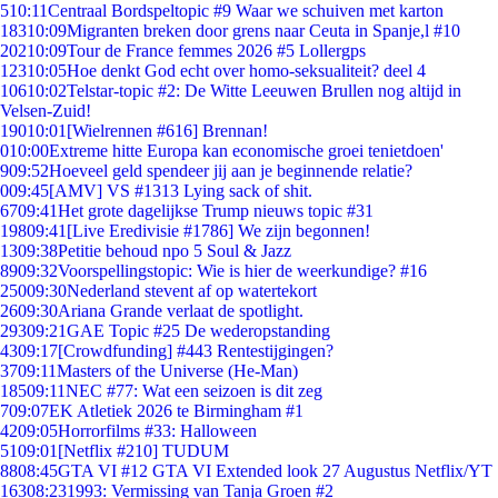
5
10:11
Centraal Bordspeltopic #9 Waar we schuiven met karton
183
10:09
Migranten breken door grens naar Ceuta in Spanje,l #10
202
10:09
Tour de France femmes 2026 #5 Lollergps
123
10:05
Hoe denkt God echt over homo-seksualiteit? deel 4
106
10:02
Telstar-topic #2: De Witte Leeuwen Brullen nog altijd in
Velsen-Zuid!
190
10:01
[Wielrennen #616] Brennan!
0
10:00
Extreme hitte Europa kan economische groei tenietdoen'
9
09:52
Hoeveel geld spendeer jij aan je beginnende relatie?
0
09:45
[AMV] VS #1313 Lying sack of shit.
67
09:41
Het grote dagelijkse Trump nieuws topic #31
198
09:41
[Live Eredivisie #1786] We zijn begonnen!
13
09:38
Petitie behoud npo 5 Soul & Jazz
89
09:32
Voorspellingstopic: Wie is hier de weerkundige? #16
250
09:30
Nederland stevent af op watertekort
26
09:30
Ariana Grande verlaat de spotlight.
293
09:21
GAE Topic #25 De wederopstanding
43
09:17
[Crowdfunding] #443 Rentestijgingen?
37
09:11
Masters of the Universe (He-Man)
185
09:11
NEC #77: Wat een seizoen is dit zeg
7
09:07
EK Atletiek 2026 te Birmingham #1
42
09:05
Horrorfilms #33: Halloween
51
09:01
[Netflix #210] TUDUM
88
08:45
GTA VI #12 GTA VI Extended look 27 Augustus Netflix/YT
163
08:23
1993: Vermissing van Tanja Groen #2