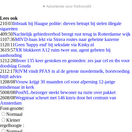
▼ Advertentie door Refinery89
Lees ook
2
10:03
Inbraak bij Haagse politie: dieven betrapt bij stelen illegale
sigaretten
4
09:50
Nachtelijk gebiedsverbod brengt rust terug in Rotterdamse wijk
11
07:36
MIVD-baas lekt via Strava routes naar geheime kazerne
11
20:11
Geen 'happy end' bij seksdate via Kinky.nl
36
19:57
XR blokkeert A12 ruim twee uur, agent gebeten bij
aanhouding
12
12:28
Broer 135 keer gestoken en gesneden: zes jaar cel en tbs voor
doodslag Gouda
21
12:17
RIVM vindt PFAS in al de geteste moedermelk, borstvoeding
blijft advies
12
08/08
Vrouw krijgt 30 maanden cel voor afpersing 12-jarige
misdienaar in kerk
50
08/08
PostNL-bezorger steekt bewoner na ruzie over pakket
26
08/08
Wegpiraat scheurt met 146 km/u door het centrum van
Amsterdam
Font-grootte:
Normaal
Kleiner
regelhoogte :
Normaal