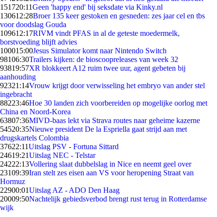
1517
20:11
Geen 'happy end' bij seksdate via Kinky.nl
1306
12:28
Broer 135 keer gestoken en gesneden: zes jaar cel en tbs
voor doodslag Gouda
1096
12:17
RIVM vindt PFAS in al de geteste moedermelk,
borstvoeding blijft advies
1000
15:00
Jesus Simulator komt naar Nintendo Switch
981
06:30
Trailers kijken: de bioscoopreleases van week 32
938
19:57
XR blokkeert A12 ruim twee uur, agent gebeten bij
aanhouding
923
21:14
Vrouw krijgt door verwisseling het embryo van ander stel
ingebracht
882
23:46
Hoe 30 landen zich voorbereiden op mogelijke oorlog met
China en Noord-Korea
638
07:36
MIVD-baas lekt via Strava routes naar geheime kazerne
545
20:35
Nieuwe president De la Espriella gaat strijd aan met
drugskartels Colombia
376
22:11
Uitslag PSV - Fortuna Sittard
246
19:21
Uitslag NEC - Telstar
242
22:13
Vollering slaat dubbelslag in Nice en neemt geel over
231
09:39
Iran stelt zes eisen aan VS voor heropening Straat van
Hormuz
229
00:01
Uitslag AZ - ADO Den Haag
200
09:50
Nachtelijk gebiedsverbod brengt rust terug in Rotterdamse
wijk