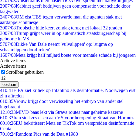
32
07/08
Amsterdams dierenasiel DOA overspoeld met babykonijntjes
29
07/08
Kabinet geeft bedrijven geen compensatie voor schade door
laagwater
24
07/08
OM eist TBS tegen verwarde man die agenten stak met
aardappelschilmesje
30
07/08
Tropische hitte keert zondag terug met lokaal 32 graden
30
07/08
Trump grijpt weer in op automatisch staatsburgerschap bij
geboorte in VS
57
07/08
Dikke Van Dale neemt 'vulvalippen' op: 'stigma op
schaamlippen doorbreken'
16
07/08
Meta krijgt half miljard boete voor mentale schade bij jongeren
Actieve items
Actieve items
Scrollbar gebruiken
opslaan
4
10:41
FIFA ziet kritiek op Infantino als desinformatie, Noorwegen eist
zijn aftreden
6
10:35
Vrouw krijgt door verwisseling het embryo van ander stel
ingebracht
12
10:33
MIVD-baas lekt via Strava routes naar geheime kazerne
6
10:33
Iran stelt zes eisen aan VS voor heropening Straat van Hormuz
60
10:26
EU bekritiseert Meta en TikTok om verspreiden desinformatie
Ceuta
70
10:24
Random Pics van de Dag #1980