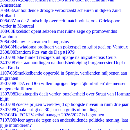
Amsterdam
7
08/08
Aanhoudende droogte veroorzaakt scheuren in dijken Zuid-
Holland
0
08/08
Van de Zandschulp overleeft matchpoints, ook Griekspoor
verder in Montreal
1
08/08
Excelsior opent seizoen met ruime zege op promovendus
Cambuur
2
08/08
Nieuw te streamen in augustus
4
08/08
Niewiadoma profiteert van pokerspel en grijpt geel op Ventoux
35
08/08
Random Pics van de Dag #1979
27
07/08
Italië hindert reizigers uit Spanje na migratiecrisis Ceuta
24
07/08
Vier aanhoudingen na doodsbedreiging burgemeester Depla
van Breda
11
07/08
Smokkelbende opgerold in Spanje, verdienden miljoenen aan
migranten
39
07/08
CDA en D66 willen ingrijpen tegen 'gluurbrillen' die mensen
ongemerkt filmen
13
07/08
Benzineprijs daalt verder, onzekerheid over Straat van Hormuz
blijft
42
07/08
Voedselprijzen wereldwijd op hoogste niveau in ruim drie jaar
23
07/08
Quake krijgt na 30 jaar een gratis uitbreiding
2
07/08
De FOK!Voetbalmanager 2026/2027 is begonnen
71
07/08
Meer agressie tegen een andersluidende politieke mening, laat
jij je intimideren?