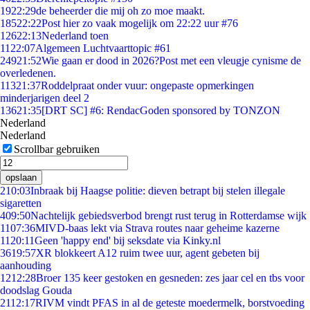
19
22:29
de beheerder die mij oh zo moe maakt.
185
22:22
Post hier zo vaak mogelijk om 22:22 uur #76
126
22:13
Nederland toen
11
22:07
Algemeen Luchtvaarttopic #61
249
21:52
Wie gaan er dood in 2026?Post met een vleugje cynisme de
overledenen.
113
21:37
Roddelpraat onder vuur: ongepaste opmerkingen
minderjarigen deel 2
136
21:35
[DRT SC] #6: RendacGoden sponsored by TONZON
Nederland
Nederland
Scrollbar gebruiken
opslaan
2
10:03
Inbraak bij Haagse politie: dieven betrapt bij stelen illegale
sigaretten
4
09:50
Nachtelijk gebiedsverbod brengt rust terug in Rotterdamse wijk
11
07:36
MIVD-baas lekt via Strava routes naar geheime kazerne
11
20:11
Geen 'happy end' bij seksdate via Kinky.nl
36
19:57
XR blokkeert A12 ruim twee uur, agent gebeten bij
aanhouding
12
12:28
Broer 135 keer gestoken en gesneden: zes jaar cel en tbs voor
doodslag Gouda
21
12:17
RIVM vindt PFAS in al de geteste moedermelk, borstvoeding