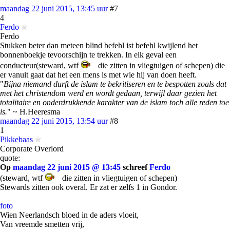
maandag 22 juni 2015, 13:45 uur
#7
4
Ferdo
Ferdo
Stukken beter dan meteen blind befehl ist befehl kwijlend het
bonnenboekje tevoorschijn te trekken. In elk geval een
conducteur(steward, wtf
die zitten in vliegtuigen of schepen) die
er vanuit gaat dat het een mens is met wie hij van doen heeft.
"
Bijna niemand durft de islam te bekritiseren en te bespotten zoals dat
met het christendom werd en wordt gedaan, terwijl daar gezien het
totalitaire en onderdrukkende karakter van de islam toch alle reden toe
is.
" ~ H.Heeresma
maandag 22 juni 2015, 13:54 uur
#8
1
Pikkebaas
Corporate Overlord
quote:
Op
maandag 22 juni 2015 @ 13:45
schreef
Ferdo
(steward, wtf
die zitten in vliegtuigen of schepen)
Stewards zitten ook overal. Er zat er zelfs 1 in Gondor.
foto
Wien Neerlandsch bloed in de aders vloeit,
Van vreemde smetten vrij,