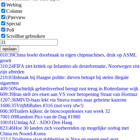
Weblog
Column
(P)review
Special
Poll
Scrollbar gebruiken
opslaan
0
10:39
China boekt doorbraak in eigen chipmachines, druk op ASML
groeit
3
10:24
FIFA ziet kritiek op Infantino als desinformatie, Noorwegen eist
zijn aftreden
2
10:03
Inbraak bij Haagse politie: dieven betrapt bij stelen illegale
sigaretten
4
09:50
Nachtelijk gebiedsverbod brengt rust terug in Rotterdamse wijk
6
09:39
Iran stelt zes eisen aan VS voor heropening Straat van Hormuz
12
07:36
MIVD-baas lekt via Strava routes naar geheime kazerne
16
06:35
VrijMiBabes #316 (not very sfw!)
6
06:30
Trailers kijken: de bioscoopreleases van week 32
70
01:09
Random Pics van de Dag #1980
1
00:01
Uitslag AZ - ADO Den Haag
8
23:46
Hoe 30 landen zich voorbereiden op mogelijke oorlog met
China en Noord-Korea
3
22:13
Vollering slaat dubbelslag in Nice en neemt geel over