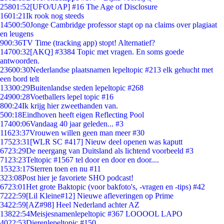
258
01:52
[UFO/UAP] #16 The Age of Disclosure
16
01:21
Ik rook nog steeds
145
00:50
Jonge Cambridge professor stapt op na claims over plagiaat
en leugens
9
00:36
TV Time (tracking app) stopt! Alternatief?
147
00:32
[AKQ] #3384 Topic met vragen. En soms goede
antwoorden.
236
00:30
Nederlandse plaatsnamen lepeltopic #213 elk gehucht met
een bord telt
133
00:29
Buitenlandse steden lepeltopic #268
249
00:28
Voetballers lepel topic #16
8
00:24
Ik krijg hier zweethanden van.
5
00:18
Eindhoven heeft eigen Reflecting Pool
174
00:06
Vandaag 40 jaar geleden... #3
116
23:37
Vrouwen willen geen man meer #30
175
23:31
[WLR SC #417] Nieuw deel openen was kaputt
67
23:29
De neergang van Duitsland als lichtend voorbeeld #3
71
23:23
Teltopic #1567 tel door en door en door....
153
23:17
Sterren toen en nu #11
3
23:08
Post hier je favoriete SHO podcast!
67
23:01
Het grote Baktopic (voor bakfoto's, -vragen en -tips) #42
72
22:59
[Lil Kleine#12] Nieuwe afleveringen op Prime
34
22:59
[AZ#98] Heel Nederland achter AZ
138
22:54
Meisjesnamenlepeltopic #367 LOOOOL LAPO
40
22:53
Dierenlepeltopic #150