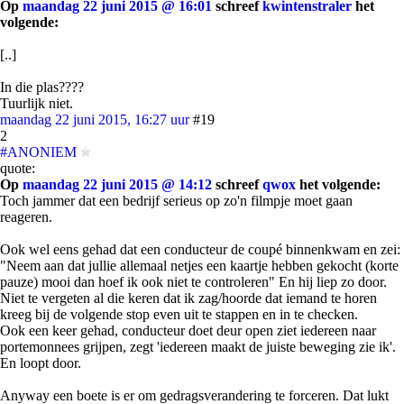
Op
maandag 22 juni 2015 @ 16:01
schreef
kwintenstraler
het
volgende:
[..]
In die plas????
Tuurlijk niet.
maandag 22 juni 2015, 16:27 uur
#19
2
#ANONIEM
quote:
Op
maandag 22 juni 2015 @ 14:12
schreef
qwox
het volgende:
Toch jammer dat een bedrijf serieus op zo'n filmpje moet gaan
reageren.
Ook wel eens gehad dat een conducteur de coupé binnenkwam en zei:
"Neem aan dat jullie allemaal netjes een kaartje hebben gekocht (korte
pauze) mooi dan hoef ik ook niet te controleren" En hij liep zo door.
Niet te vergeten al die keren dat ik zag/hoorde dat iemand te horen
kreeg bij de volgende stop even uit te stappen en in te checken.
Ook een keer gehad, conducteur doet deur open ziet iedereen naar
portemonnees grijpen, zegt 'iedereen maakt de juiste beweging zie ik'.
En loopt door.
Anyway een boete is er om gedragsverandering te forceren. Dat lukt