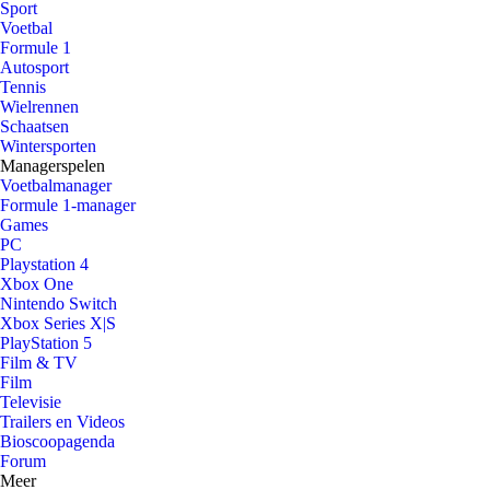
Sport
Voetbal
Formule 1
Autosport
Tennis
Wielrennen
Schaatsen
Wintersporten
Managerspelen
Voetbalmanager
Formule 1-manager
Games
PC
Playstation 4
Xbox One
Nintendo Switch
Xbox Series X|S
PlayStation 5
Film & TV
Film
Televisie
Trailers en Videos
Bioscoopagenda
Forum
Meer