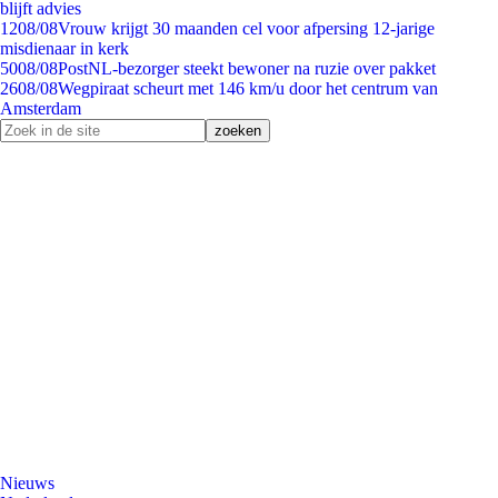
blijft advies
12
08/08
Vrouw krijgt 30 maanden cel voor afpersing 12-jarige
misdienaar in kerk
50
08/08
PostNL-bezorger steekt bewoner na ruzie over pakket
26
08/08
Wegpiraat scheurt met 146 km/u door het centrum van
Amsterdam
Nieuws