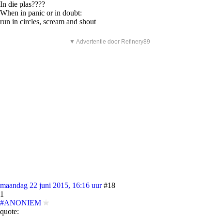
In die plas????
When in panic or in doubt:
run in circles, scream and shout
▼ Advertentie door Refinery89
maandag 22 juni 2015, 16:16 uur
#18
1
#ANONIEM
quote: