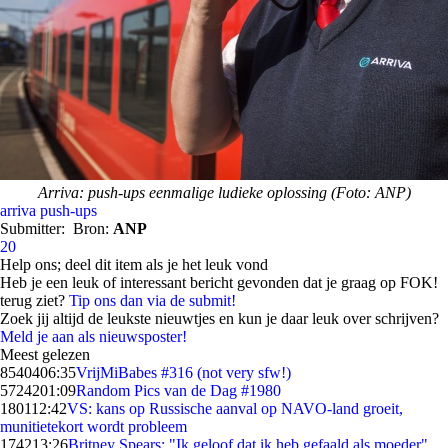
Arriva: push-ups eenmalige ludieke oplossing (Foto: ANP)
arriva
push-ups
Submitter:
Bron:
ANP
20
Help ons; deel dit item als je het leuk vond
Heb je een leuk of interessant bericht gevonden dat je graag op FOK!
terug ziet?
Tip ons dan via de submit!
Zoek jij altijd de leukste nieuwtjes en kun je daar leuk over schrijven?
Meld je aan als nieuwsposter!
Meest gelezen
85404
06:35
VrijMiBabes #316 (not very sfw!)
57242
01:09
Random Pics van de Dag #1980
1801
12:42
VS: kans op Russische aanval op NAVO-land groeit,
munitietekort wordt probleem
1742
13:26
Britney Spears: "Ik geloof dat ik heb gefaald als moeder"