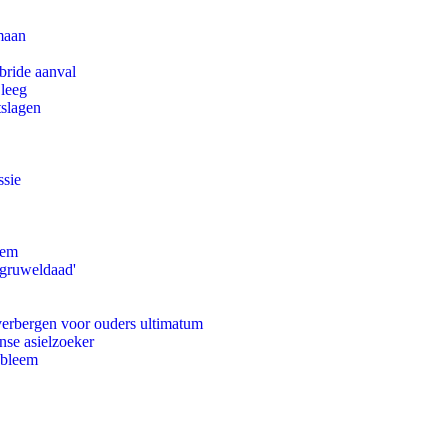
maan
bride aanval
 leeg
tslagen
ssie
eem
'gruweldaad'
 verbergen voor ouders ultimatum
nse asielzoeker
obleem