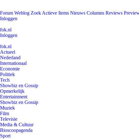
Forum
Weblog
Zoek
Actieve Items
Nieuws
Columns
Reviews
Previe
Inloggen
fok.nl
Inloggen
fok.nl
Actueel
Nederland
Internationaal
Economie
Politiek
Tech
Showbiz en Gossip
Opmerkelijk
Entertainment
Showbiz en Gossip
Muziek
Film
Televisie
Media & Cultuur
Bioscoopagenda
Sport