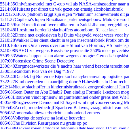
55
14:35
Onlyfans-model met G-cup wil als NASA-ambassadeur naar 
22
14:09
Huisarts per direct uit vak gezet om ernstig alcoholmisbruik
2
12:12
XBOX platform krijgt zijn eigen "Platinum" achievements dit ja
12
11:27
Capibara's lopen Braziliaans parlementsgebouw Mato Grosso 
44
10:59
Israël meldt dood twee militairen in Zuid-Libanon, vergeldin
15
10:48
Hiroshima herdenkt slachtoffers atoombom, 81 jaar later
16
10:32
Drone met explosieven bij Duits vliegveld voedt vrees voor hy
32
10:28
Wakker Dier dient klacht in tegen insectenfabriek Protix om 
21
10:16
Iran en Oman eens over route Straat van Hormuz, VS buitensp
24
10:08
NAVO zet wegens Russische provocatie 250% meer gevechtsvl
55
09:33
Waterschappen slaan alarm wegens droogte: Gereedschapskist
1
07:00
Forensics: Crime Scene Detective
23
06:40
Zorgmedewerkster die 's nachts haar vriend bezocht terecht on
33
00:35
Random Pics van de Dag #1977
18
22:40
Datalek bij Bol en de Bijenkorf na cyberaanval op logistiek pa
33
22:27
Kind overleden na aanrijding door AH-bestelbus in Dordrecht
6
22:14
Nieuw slachtoffer in kindermisbruikzaak zorgprofessional Jan B
3
05/08
Geen Qatar en Abu Dhabi? Dan eindigt Formule 1-seizoen moge
5
05/08
Litouwen vindt opnieuw migrantentunnel onder grens met Wit-
45
05/08
Progressieve Democraat El-Sayed wint nipt voorverkiezing M
11
05/08
Accell, moederbedrijf Sparta en Batavus, vraagt uitstel van bet
5
05/08
Zomervakantieweerbericht: aanhoudend zomers
1
05/08
Vollering de sterkste na lastige heuvelrit
8
05/08
The Division Resurgence nu gratis op pc
36
05/08
Hackers roven Coldcard-bitcoinwallets leeg voor 114 miljoen d