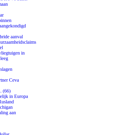
maan
ar
binnen
g aangekondigd
bride aanval
duurzaamheidsclaims
el
iegtuigen in
 leeg
tslagen
rtner Ceva
. (66)
lijk in Europa
Rusland
ichigan
aling aan
ollar