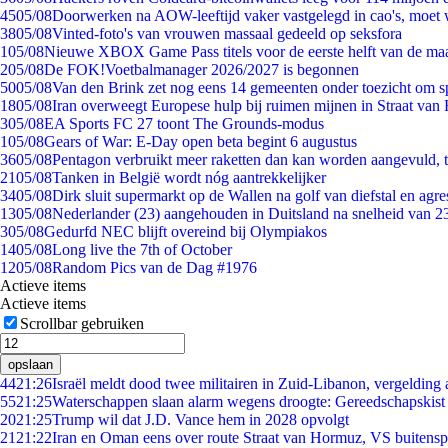
45
05/08
Doorwerken na AOW-leeftijd vaker vastgelegd in cao's, moet
38
05/08
Vinted-foto's van vrouwen massaal gedeeld op seksfora
1
05/08
Nieuwe XBOX Game Pass titels voor de eerste helft van de ma
2
05/08
De FOK!Voetbalmanager 2026/2027 is begonnen
50
05/08
Van den Brink zet nog eens 14 gemeenten onder toezicht om s
18
05/08
Iran overweegt Europese hulp bij ruimen mijnen in Straat va
3
05/08
EA Sports FC 27 toont The Grounds-modus
1
05/08
Gears of War: E-Day open beta begint 6 augustus
36
05/08
Pentagon verbruikt meer raketten dan kan worden aangevuld, t
21
05/08
Tanken in België wordt nóg aantrekkelijker
34
05/08
Dirk sluit supermarkt op de Wallen na golf van diefstal en agre
13
05/08
Nederlander (23) aangehouden in Duitsland na snelheid van 
3
05/08
Gedurfd NEC blijft overeind bij Olympiakos
14
05/08
Long live the 7th of October
12
05/08
Random Pics van de Dag #1976
Actieve items
Actieve items
Scrollbar gebruiken
opslaan
44
21:26
Israël meldt dood twee militairen in Zuid-Libanon, vergeldin
55
21:25
Waterschappen slaan alarm wegens droogte: Gereedschapskist
20
21:25
Trump wil dat J.D. Vance hem in 2028 opvolgt
21
21:22
Iran en Oman eens over route Straat van Hormuz, VS buitensp