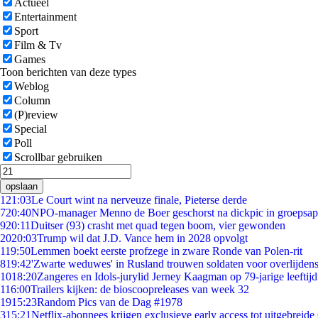
Actueel
Entertainment
Sport
Film & Tv
Games
Toon berichten van deze types
Weblog
Column
(P)review
Special
Poll
Scrollbar gebruiken
opslaan
1
21:03
Le Court wint na nerveuze finale, Pieterse derde
7
20:40
NPO-manager Menno de Boer geschorst na dickpic in groepsa
9
20:11
Duitser (93) crasht met quad tegen boom, vier gewonden
20
20:03
Trump wil dat J.D. Vance hem in 2028 opvolgt
1
19:50
Lemmen boekt eerste profzege in zware Ronde van Polen-rit
8
19:42
'Zwarte weduwes' in Rusland trouwen soldaten voor overlijdens
10
18:20
Zangeres en Idols-jurylid Jerney Kaagman op 79-jarige leeftij
1
16:00
Trailers kijken: de bioscoopreleases van week 32
19
15:23
Random Pics van de Dag #1978
3
15:21
Netflix-abonnees krijgen exclusieve early access tot uitgebreide