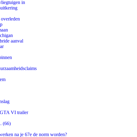
iegtuigen in
uitkering
d overleden
pp
maan
ichigan
bride aanval
ar
binnen
duurzaamheidsclaims
eem
nslag
 GTA VI trailer
. (66)
 werken na je 67e de norm worden?