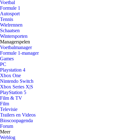
Voetbal
Formule 1
Autosport
Tennis
Wielrennen
Schaatsen
Wintersporten
Managerspelen
Voetbalmanager
Formule 1-manager
Games
PC
Playstation 4
Xbox One
Nintendo Switch
Xbox Series X|S
PlayStation 5
Film & TV
Film
Televisie
Trailers en Videos
Bioscoopagenda
Forum
Meer
Weblog