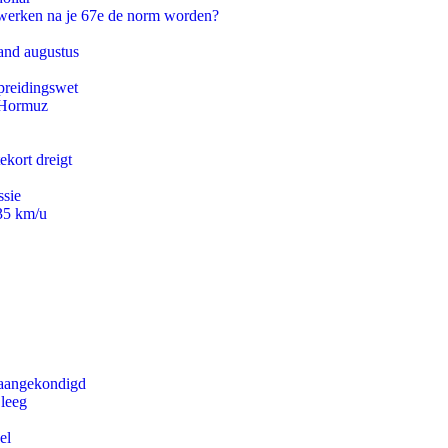
 werken na je 67e de norm worden?
and augustus
preidingswet
n Hormuz
ekort dreigt
ssie
235 km/u
g aangekondigd
 leeg
el