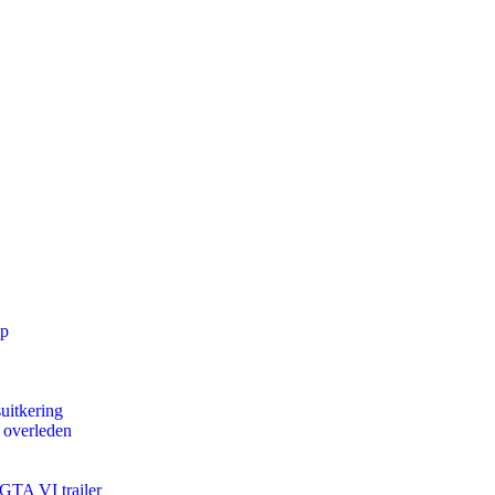
pp
uitkering
d overleden
 GTA VI trailer