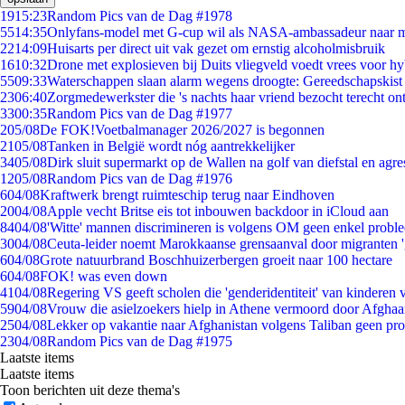
19
15:23
Random Pics van de Dag #1978
55
14:35
Onlyfans-model met G-cup wil als NASA-ambassadeur naar 
22
14:09
Huisarts per direct uit vak gezet om ernstig alcoholmisbruik
16
10:32
Drone met explosieven bij Duits vliegveld voedt vrees voor hy
55
09:33
Waterschappen slaan alarm wegens droogte: Gereedschapskist
23
06:40
Zorgmedewerkster die 's nachts haar vriend bezocht terecht on
33
00:35
Random Pics van de Dag #1977
2
05/08
De FOK!Voetbalmanager 2026/2027 is begonnen
21
05/08
Tanken in België wordt nóg aantrekkelijker
34
05/08
Dirk sluit supermarkt op de Wallen na golf van diefstal en agre
12
05/08
Random Pics van de Dag #1976
6
04/08
Kraftwerk brengt ruimteschip terug naar Eindhoven
20
04/08
Apple vecht Britse eis tot inbouwen backdoor in iCloud aan
84
04/08
'Witte' mannen discrimineren is volgens OM geen enkel probl
30
04/08
Ceuta-leider noemt Marokkaanse grensaanval door migranten 
6
04/08
Grote natuurbrand Boschhuizerbergen groeit naar 100 hectare
6
04/08
FOK! was even down
41
04/08
Regering VS geeft scholen die 'genderidentiteit' van kinderen
59
04/08
Vrouw die asielzoekers hielp in Athene vermoord door Afghaa
25
04/08
Lekker op vakantie naar Afghanistan volgens Taliban geen pr
23
04/08
Random Pics van de Dag #1975
Laatste items
Laatste items
Toon berichten uit deze thema's