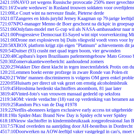
24
21:19
NAVO zet wegens Russische provocatie 250% meer gevechtsvl
8
21:16
'Zwarte weduwes' in Rusland trouwen soldaten voor overlijdens
1
21:09
Le Court wint na nerveuze finale, Pieterse derde
10
21:07
Zangeres en Idols-jurylid Jerney Kaagman op 79-jarige leeftij
7
21:07
NPO-manager Menno de Boer geschorst na dickpic in groepsa
55
21:06
Onlyfans-model met G-cup wil als NASA-ambassadeur naar 
45
21:00
Progressieve Democraat El-Sayed wint nipt voorverkiezing M
16
21:00
Drone met explosieven bij Duits vliegveld voedt vrees voor hy
2
20:58
XBOX platform krijgt zijn eigen "Platinum" achievements dit ja
9
20:54
Duitser (93) crasht met quad tegen boom, vier gewonden
12
20:48
Capibara's lopen Braziliaans parlementsgebouw Mato Grosso 
5
20:30
Zomervakantieweerbericht: aanhoudend zomers
32
20:25
Wakker Dier dient klacht in tegen insectenfabriek Protix om 
1
20:21
Lemmen boekt eerste profzege in zware Ronde van Polen-rit
84
20:21
'Witte' mannen discrimineren is volgens OM geen enkel probl
22
20:05
Huisarts per direct uit vak gezet om ernstig alcoholmisbruik
15
19:45
Hiroshima herdenkt slachtoffers atoombom, 81 jaar later
38
19:40
Vinted-foto's van vrouwen massaal gedeeld op seksfora
21
19:34
OM: vierde verdachte (18) vast op verdenking van beramen aa
19
19:25
Random Pics van de Dag #1978
3
19:22
Netflix-abonnees krijgen exclusieve early access tot uitgebreide
8
18:19
In Spider-Man: Brand New Day is Spidey echt weer Spidey
6
18:18
Nieuw slachtoffer in kindermisbruikzaak zorgprofessional Jan B
33
17:57
Kind overleden na aanrijding door AH-bestelbus in Dordrecht
45
17:10
Doorwerken na AOW-leeftijd vaker vastgelegd in cao's, moet