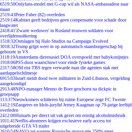
65
19:50
Onlyfans-model met G-cup wil als NASA-ambassadeur naar
maan
25
19:43
Peter Faber (82) overleden
25
19:14
Kabinet geeft bedrijven geen compensatie voor schade door
laagwater
24
18:41
'Zwarte weduwes' in Rusland trouwen soldaten voor
overlijdensuitkering
15
18:32
Ontslagen bij Halo Studios na Campaign Evolved
30
18:32
Trump grijpt weer in op automatisch staatsburgerschap bij
geboorte in VS
31
18:19
Amsterdams dierenasiel DOA overspoeld met babykonijntjes
19
18:06
PS5-doos waarschuwt voor einde fysieke games
23
17:58
OM eist TBS tegen verwarde man die agenten stak met
aardappelschilmesje
69
15:03
Israël meldt dood twee militairen in Zuid-Libanon, vergelding
aangekondigd
29
13:48
NPO-manager Menno de Boer geschorst na dickpic in
groepsapp
1
13:37
Nieuwkomers schitteren bij ruime Europese zege FC Twente
14
12:19
Zangeres en Idols-jurylid Jerney Kaagman op 79-jarige leeftijd
overleden
24
12:00
Huisarts per direct uit vak gezet om ernstig alcoholmisbruik
10
11:41
Netflix-abonnees krijgen exclusieve early access tot
uitgebreide GTA VI trailer
26
10:54
NAVO zet wegens Russische provocatie 250% meer