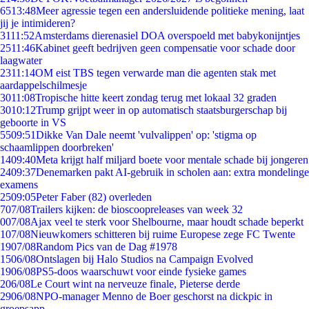
65
13:48
Meer agressie tegen een andersluidende politieke mening, laat
jij je intimideren?
31
11:52
Amsterdams dierenasiel DOA overspoeld met babykonijntjes
25
11:46
Kabinet geeft bedrijven geen compensatie voor schade door
laagwater
23
11:14
OM eist TBS tegen verwarde man die agenten stak met
aardappelschilmesje
30
11:08
Tropische hitte keert zondag terug met lokaal 32 graden
30
10:12
Trump grijpt weer in op automatisch staatsburgerschap bij
geboorte in VS
55
09:51
Dikke Van Dale neemt 'vulvalippen' op: 'stigma op
schaamlippen doorbreken'
14
09:40
Meta krijgt half miljard boete voor mentale schade bij jongeren
24
09:37
Denemarken pakt AI-gebruik in scholen aan: extra mondelinge
examens
25
09:05
Peter Faber (82) overleden
7
07/08
Trailers kijken: de bioscoopreleases van week 32
0
07/08
Ajax veel te sterk voor Shelbourne, maar houdt schade beperkt
1
07/08
Nieuwkomers schitteren bij ruime Europese zege FC Twente
19
07/08
Random Pics van de Dag #1978
15
06/08
Ontslagen bij Halo Studios na Campaign Evolved
19
06/08
PS5-doos waarschuwt voor einde fysieke games
2
06/08
Le Court wint na nerveuze finale, Pieterse derde
29
06/08
NPO-manager Menno de Boer geschorst na dickpic in
groepsapp