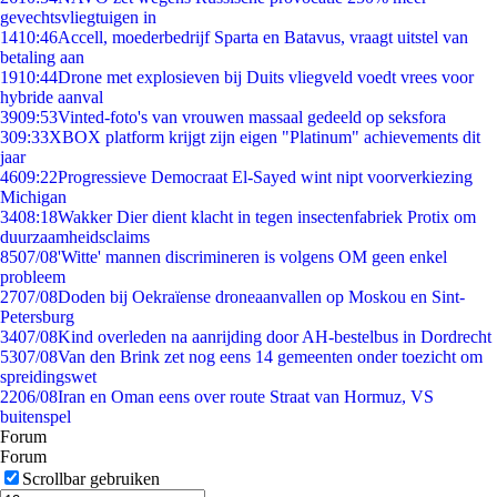
gevechtsvliegtuigen in
14
10:46
Accell, moederbedrijf Sparta en Batavus, vraagt uitstel van
betaling aan
19
10:44
Drone met explosieven bij Duits vliegveld voedt vrees voor
hybride aanval
39
09:53
Vinted-foto's van vrouwen massaal gedeeld op seksfora
3
09:33
XBOX platform krijgt zijn eigen "Platinum" achievements dit
jaar
46
09:22
Progressieve Democraat El-Sayed wint nipt voorverkiezing
Michigan
34
08:18
Wakker Dier dient klacht in tegen insectenfabriek Protix om
duurzaamheidsclaims
85
07/08
'Witte' mannen discrimineren is volgens OM geen enkel
probleem
27
07/08
Doden bij Oekraïense droneaanvallen op Moskou en Sint-
Petersburg
34
07/08
Kind overleden na aanrijding door AH-bestelbus in Dordrecht
53
07/08
Van den Brink zet nog eens 14 gemeenten onder toezicht om
spreidingswet
22
06/08
Iran en Oman eens over route Straat van Hormuz, VS
buitenspel
Forum
Forum
Scrollbar gebruiken