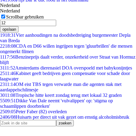
Nederland
Nederland
Scrollbar gebruiken
opslaan
19
18:31
Vier aanhoudingen na doodsbedreiging burgemeester Depla
van Breda
22
18:08
CDA en D66 willen ingrijpen tegen 'gluurbrillen' die mensen
ongemerkt filmen
11
17:56
Benzineprijs daalt verder, onzekerheid over Straat van Hormuz
blijft
31
11:52
Amsterdams dierenasiel DOA overspoeld met babykonijntjes
25
11:46
Kabinet geeft bedrijven geen compensatie voor schade door
laagwater
23
11:14
OM eist TBS tegen verwarde man die agenten stak met
aardappelschilmesje
30
11:08
Tropische hitte keert zondag terug met lokaal 32 graden
55
09:51
Dikke Van Dale neemt 'vulvalippen' op: 'stigma op
schaamlippen doorbreken'
25
09:05
Peter Faber (82) overleden
24
06/08
Huisarts per direct uit vak gezet om ernstig alcoholmisbruik