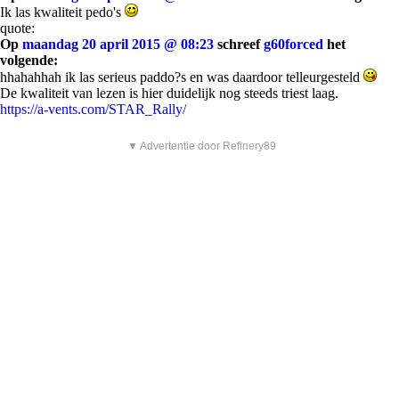
Ik las kwaliteit pedo's
quote:
Op
maandag 20 april 2015 @ 08:23
schreef
g60forced
het
volgende:
hhahahhah ik las serieus paddo?s en was daardoor telleurgesteld
De kwaliteit van lezen is hier duidelijk nog steeds triest laag.
https://a-vents.com/STAR_Rally/
▼ Advertentie door Refinery89