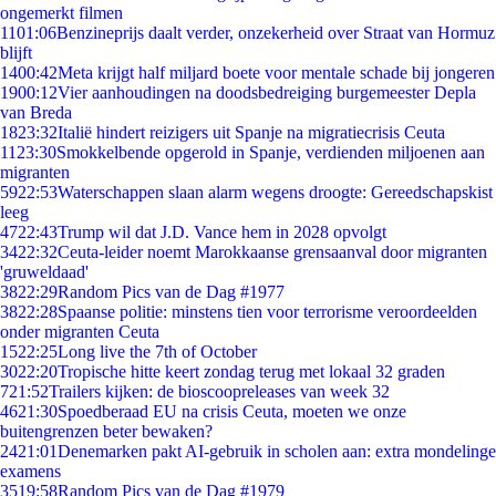
ongemerkt filmen
11
01:06
Benzineprijs daalt verder, onzekerheid over Straat van Hormuz
blijft
14
00:42
Meta krijgt half miljard boete voor mentale schade bij jongeren
19
00:12
Vier aanhoudingen na doodsbedreiging burgemeester Depla
van Breda
18
23:32
Italië hindert reizigers uit Spanje na migratiecrisis Ceuta
11
23:30
Smokkelbende opgerold in Spanje, verdienden miljoenen aan
migranten
59
22:53
Waterschappen slaan alarm wegens droogte: Gereedschapskist
leeg
47
22:43
Trump wil dat J.D. Vance hem in 2028 opvolgt
34
22:32
Ceuta-leider noemt Marokkaanse grensaanval door migranten
'gruweldaad'
38
22:29
Random Pics van de Dag #1977
38
22:28
Spaanse politie: minstens tien voor terrorisme veroordeelden
onder migranten Ceuta
15
22:25
Long live the 7th of October
30
22:20
Tropische hitte keert zondag terug met lokaal 32 graden
7
21:52
Trailers kijken: de bioscoopreleases van week 32
46
21:30
Spoedberaad EU na crisis Ceuta, moeten we onze
buitengrenzen beter bewaken?
24
21:01
Denemarken pakt AI-gebruik in scholen aan: extra mondelinge
examens
35
19:58
Random Pics van de Dag #1979