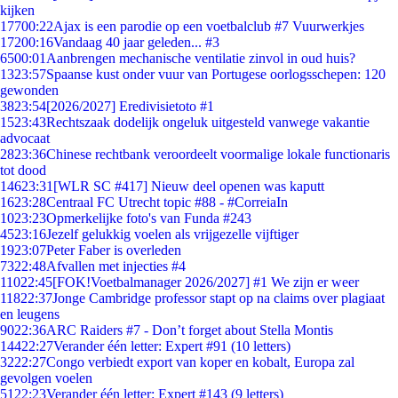
kijken
177
00:22
Ajax is een parodie op een voetbalclub #7 Vuurwerkjes
172
00:16
Vandaag 40 jaar geleden... #3
65
00:01
Aanbrengen mechanische ventilatie zinvol in oud huis?
13
23:57
Spaanse kust onder vuur van Portugese oorlogsschepen: 120
gewonden
38
23:54
[2026/2027] Eredivisietoto #1
15
23:43
Rechtszaak dodelijk ongeluk uitgesteld vanwege vakantie
advocaat
28
23:36
Chinese rechtbank veroordeelt voormalige lokale functionaris
tot dood
146
23:31
[WLR SC #417] Nieuw deel openen was kaputt
16
23:28
Centraal FC Utrecht topic #88 - #CorreiaIn
10
23:23
Opmerkelijke foto's van Funda #243
45
23:16
Jezelf gelukkig voelen als vrijgezelle vijftiger
19
23:07
Peter Faber is overleden
73
22:48
Afvallen met injecties #4
110
22:45
[FOK!Voetbalmanager 2026/2027] #1 We zijn er weer
118
22:37
Jonge Cambridge professor stapt op na claims over plagiaat
en leugens
90
22:36
ARC Raiders #7 - Don’t forget about Stella Montis
144
22:27
Verander één letter: Expert #91 (10 letters)
32
22:27
Congo verbiedt export van koper en kobalt, Europa zal
gevolgen voelen
51
22:23
Verander één letter: Expert #143 (9 letters)