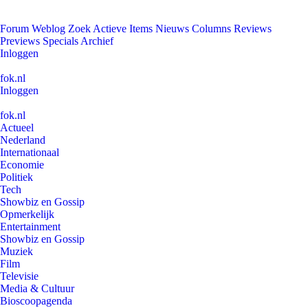
Forum
Weblog
Zoek
Actieve Items
Nieuws
Columns
Reviews
Previews
Specials
Archief
Inloggen
fok.nl
Inloggen
fok.nl
Actueel
Nederland
Internationaal
Economie
Politiek
Tech
Showbiz en Gossip
Opmerkelijk
Entertainment
Showbiz en Gossip
Muziek
Film
Televisie
Media & Cultuur
Bioscoopagenda