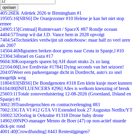
opslaan
4
05:26
EK Atletiek 2026 te Birmingham #1
195
05:16
[SBS6] De Oranjezomer #10 Helene je kan het niet stop
ermee
249
05:15
[Centraal] Ruimtevaart / SpaceX #87 Rondje oceaan
44
04:57
Trump wil dat J.D. Vance hem in 2028 opvolgt
74
04:54
Techniekles verdwijnt uit onderbouw: maar half zo veel uren
als 2007
145
04:46
Migranten breken door grens naar Ceuta in Spanje,l #10
233
04:34
Israel en Gaza #17
96
04:30
Koopzegels sparen bij AH duurt straks 2x zo lang
221
04:06
[Live Eredivisie #1784] Dying seconds van het seizoen!
2
04:05
Weer een parkeergarage dicht in Dordrecht, auto's zo snel
mogelijk weg
118
04:03
[SBS6] De Bondgenoten #318 Een klein kusje moet kunnen
61
04:00
[INFLUENCERS #296] Alles is welkom kneuzing of breuk
256
03:11
Totale zonsverduistering 12-08-2026 (Groenland, IJsland en
Spanje) #1
30
02:39
Transfergeruchten en contractverlenging #83
70
02:33
GTA VI #12 GTA VI Extended look 27 Augustus Netflix/YT
160
02:32
Oorlog in Oekraïne #1318 Drone baby drone
149
02:09
NPO-manager Menno de Boer (47) op non-actief stuurde
dick-pic rond
40
01:40
[Crowdfunding] #443 Rentestijgingen?