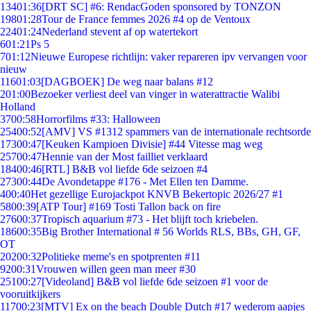
134
01:36
[DRT SC] #6: RendacGoden sponsored by TONZON
198
01:28
Tour de France femmes 2026 #4 op de Ventoux
224
01:24
Nederland stevent af op watertekort
6
01:21
Ps 5
7
01:12
Nieuwe Europese richtlijn: vaker repareren ipv vervangen voor
nieuw
116
01:03
[DAGBOEK] De weg naar balans #12
2
01:00
Bezoeker verliest deel van vinger in waterattractie Walibi
Holland
37
00:58
Horrorfilms #33: Halloween
254
00:52
[AMV] VS #1312 spammers van de internationale rechtsorde
173
00:47
[Keuken Kampioen Divisie] #44 Vitesse mag weg
257
00:47
Hennie van der Most failliet verklaard
184
00:46
[RTL] B&B vol liefde 6de seizoen #4
273
00:44
De Avondetappe #176 - Met Ellen ten Damme.
4
00:40
Het gezellige Eurojackpot KNVB Bekertopic 2026/27 #1
58
00:39
[ATP Tour] #169 Tosti Tallon back on fire
276
00:37
Tropisch aquarium #73 - Het blijft toch kriebelen.
186
00:35
Big Brother International # 56 Worlds RLS, BBs, GH, GF,
OT
202
00:32
Politieke meme's en spotprenten #11
92
00:31
Vrouwen willen geen man meer #30
251
00:27
[Videoland] B&B vol liefde 6de seizoen #1 voor de
vooruitkijkers
117
00:23
[MTV] Ex on the beach Double Dutch #17 wederom aapjes