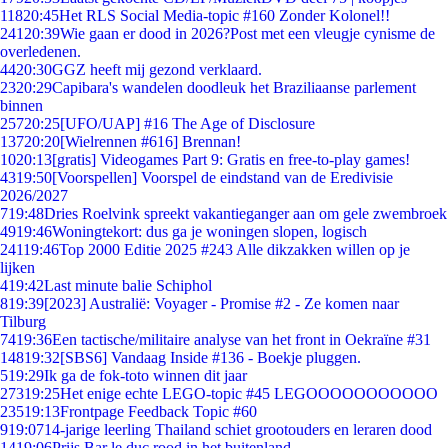
118
20:45
Het RLS Social Media-topic #160 Zonder Kolonel!!
241
20:39
Wie gaan er dood in 2026?Post met een vleugje cynisme de
overledenen.
44
20:30
GGZ heeft mij gezond verklaard.
23
20:29
Capibara's wandelen doodleuk het Braziliaanse parlement
binnen
257
20:25
[UFO/UAP] #16 The Age of Disclosure
137
20:20
[Wielrennen #616] Brennan!
10
20:13
[gratis] Videogames Part 9: Gratis en free-to-play games!
43
19:50
[Voorspellen] Voorspel de eindstand van de Eredivisie
2026/2027
7
19:48
Dries Roelvink spreekt vakantieganger aan om gele zwembroek
49
19:46
Woningtekort: dus ga je woningen slopen, logisch
241
19:46
Top 2000 Editie 2025 #243 Alle dikzakken willen op je
lijken
4
19:42
Last minute balie Schiphol
8
19:39
[2023] Australië: Voyager - Promise #2 - Ze komen naar
Tilburg
74
19:36
Een tactische/militaire analyse van het front in Oekraïne #31
148
19:32
[SBS6] Vandaag Inside #136 - Boekje pluggen.
5
19:29
Ik ga de fok-toto winnen dit jaar
273
19:25
Het enige echte LEGO-topic #45 LEGOOOOOOOOOOO
235
19:13
Frontpage Feedback Topic #60
9
19:07
14-jarige leerling Thailand schiet grootouders en leraren dood
14
19:06
Prijs Bar le duc rood in het buitenland