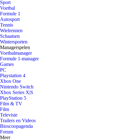
Sport
Voetbal
Formule 1
Autosport
Tennis
Wielrennen
Schaatsen
Wintersporten
Managerspelen
Voetbalmanager
Formule 1-manager
Games
PC
Playstation 4
Xbox One
Nintendo Switch
Xbox Series X|S
PlayStation 5
Film & TV
Film
Televisie
Trailers en Videos
Bioscoopagenda
Forum
Meer