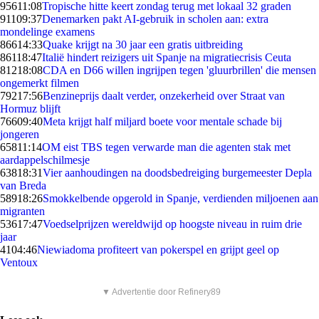
956
11:08
Tropische hitte keert zondag terug met lokaal 32 graden
911
09:37
Denemarken pakt AI-gebruik in scholen aan: extra
mondelinge examens
866
14:33
Quake krijgt na 30 jaar een gratis uitbreiding
861
18:47
Italië hindert reizigers uit Spanje na migratiecrisis Ceuta
812
18:08
CDA en D66 willen ingrijpen tegen 'gluurbrillen' die mensen
ongemerkt filmen
792
17:56
Benzineprijs daalt verder, onzekerheid over Straat van
Hormuz blijft
766
09:40
Meta krijgt half miljard boete voor mentale schade bij
jongeren
658
11:14
OM eist TBS tegen verwarde man die agenten stak met
aardappelschilmesje
638
18:31
Vier aanhoudingen na doodsbedreiging burgemeester Depla
van Breda
589
18:26
Smokkelbende opgerold in Spanje, verdienden miljoenen aan
migranten
536
17:47
Voedselprijzen wereldwijd op hoogste niveau in ruim drie
jaar
41
04:46
Niewiadoma profiteert van pokerspel en grijpt geel op
Ventoux
▼ Advertentie door Refinery89