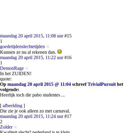
maandag 20 april 2015, 11:08 uur
#15
1
goedetijdenslechtetijden
Kunnen ze nu al rekenen dan.
maandag 20 april 2015, 11:22 uur
#16
1
DemonRage
In het ZUIDEN!
quote:
Op
maandag 20 april 2015 @ 11:04
schreef
TrivialPursuit
het
volgende:
Heerlijk toch die pabo studentes ...
[
afbeelding
]
Die zie je ook alleen zo met carnaval.
maandag 20 april 2015, 11:24 uur
#17
2
Zolder
Kwaliteit slecht? nederland is te klein