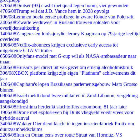
37
06/08
Duitser (93) crasht met quad tegen boom, vier gewonden
47
06/08
Trump wil dat J.D. Vance hem in 2028 opvolgt
1
06/08
Lemmen boekt eerste profzege in zware Ronde van Polen-rit
24
06/08
'Zwarte weduwes' in Rusland trouwen soldaten voor
overlijdensuitkering
14
06/08
Zangeres en Idols-jurylid Jerney Kaagman op 79-jarige leeftijd
overleden
10
06/08
Netflix-abonnees krijgen exclusieve early access tot
uitgebreide GTA VI trailer
65
06/08
Onlyfans-model met G-cup wil als NASA-ambassadeur naar
maan
24
06/08
Huisarts per direct uit vak gezet om ernstig alcoholmisbruik
3
06/08
XBOX platform krijgt zijn eigen "Platinum" achievements dit
jaar
12
06/08
Capibara's lopen Braziliaans parlementsgebouw Mato Grosso
binnen
69
06/08
Israël meldt dood twee militairen in Zuid-Libanon, vergelding
aangekondigd
15
06/08
Hiroshima herdenkt slachtoffers atoombom, 81 jaar later
19
06/08
Drone met explosieven bij Duits vliegveld voedt vrees voor
hybride aanval
34
06/08
Wakker Dier dient klacht in tegen insectenfabriek Protix om
duurzaamheidsclaims
22
06/08
Iran en Oman eens over route Straat van Hormuz, VS