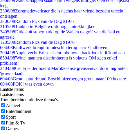
59
06/08
Waterschappen slaan alarm wegens droogte: Gereedschapskist
leeg
23
06/08
Zorgmedewerkster die 's nachts haar vriend bezocht terecht
ontslagen
38
06/08
Random Pics van de Dag #1977
21
05/08
Tanken in België wordt nóg aantrekkelijker
34
05/08
Dirk sluit supermarkt op de Wallen na golf van diefstal en
agressie
12
05/08
Random Pics van de Dag #1976
6
04/08
Kraftwerk brengt ruimteschip terug naar Eindhoven
20
04/08
Apple vecht Britse eis tot inbouwen backdoor in iCloud aan
85
04/08
'Witte' mannen discrimineren is volgens OM geen enkel
probleem
34
04/08
Ceuta-leider noemt Marokkaanse grensaanval door migranten
'gruweldaad'
6
04/08
Grote natuurbrand Boschhuizerbergen groeit naar 100 hectare
6
04/08
FOK! was even down
Laatste items
Laatste items
Toon berichten uit deze thema's
Actueel
Entertainment
Sport
Film & Tv
Games