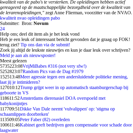
kwaliteit van de pabo's te versterken. De opleidingen hebben actief
gereageerd op de maatschappelijke bezorgdheid over de kwaliteit van
de lerarenopleidingen,"
zegt Anne Flierman, voorzitter van de NVAO.
kwaliteit
nvao
opleidingen
pabo
Submitter:
Bron:
Novum
24
Help ons; deel dit item als je het leuk vond
Heb je een leuk of interessant bericht gevonden dat je graag op FOK!
terug ziet?
Tip ons dan via de submit!
Zoek jij altijd de leukste nieuwtjes en kun je daar leuk over schrijven?
Meld je aan als nieuwsposter!
Meest gelezen
57352
23:08
VrijMiBabes #316 (not very sfw!)
52528
23:07
Random Pics van de Dag #1979
1525
13:48
Meer agressie tegen een andersluidende politieke mening,
laat jij je intimideren?
1270
10:12
Trump grijpt weer in op automatisch staatsburgerschap bij
geboorte in VS
1186
11:52
Amsterdams dierenasiel DOA overspoeld met
babykonijntjes
1177
09:51
Dikke Van Dale neemt 'vulvalippen' op: 'stigma op
schaamlippen doorbreken'
1135
09:05
Peter Faber (82) overleden
1006
11:46
Kabinet geeft bedrijven geen compensatie voor schade door
laagwater