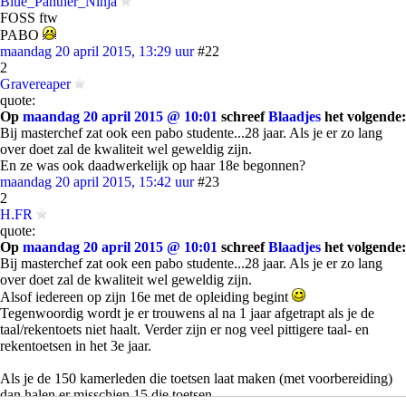
Blue_Panther_Ninja
FOSS ftw
PABO
maandag 20 april 2015, 13:29 uur
#22
2
Gravereaper
quote:
Op
maandag 20 april 2015 @ 10:01
schreef
Blaadjes
het volgende:
Bij masterchef zat ook een pabo studente...28 jaar. Als je er zo lang
over doet zal de kwaliteit wel geweldig zijn.
En ze was ook daadwerkelijk op haar 18e begonnen?
maandag 20 april 2015, 15:42 uur
#23
2
H.FR
quote:
Op
maandag 20 april 2015 @ 10:01
schreef
Blaadjes
het volgende:
Bij masterchef zat ook een pabo studente...28 jaar. Als je er zo lang
over doet zal de kwaliteit wel geweldig zijn.
Alsof iedereen op zijn 16e met de opleiding begint
Tegenwoordig wordt je er trouwens al na 1 jaar afgetrapt als je de
taal/rekentoets niet haalt. Verder zijn er nog veel pittigere taal- en
rekentoetsen in het 3e jaar.
Als je de 150 kamerleden die toetsen laat maken (met voorbereiding)
dan halen er misschien 15 die toetsen.