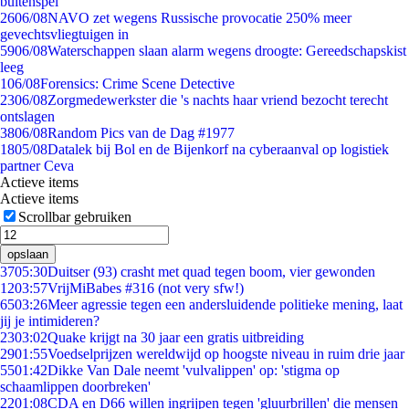
buitenspel
26
06/08
NAVO zet wegens Russische provocatie 250% meer
gevechtsvliegtuigen in
59
06/08
Waterschappen slaan alarm wegens droogte: Gereedschapskist
leeg
1
06/08
Forensics: Crime Scene Detective
23
06/08
Zorgmedewerkster die 's nachts haar vriend bezocht terecht
ontslagen
38
06/08
Random Pics van de Dag #1977
18
05/08
Datalek bij Bol en de Bijenkorf na cyberaanval op logistiek
partner Ceva
Actieve items
Actieve items
Scrollbar gebruiken
opslaan
37
05:30
Duitser (93) crasht met quad tegen boom, vier gewonden
12
03:57
VrijMiBabes #316 (not very sfw!)
65
03:26
Meer agressie tegen een andersluidende politieke mening, laat
jij je intimideren?
23
03:02
Quake krijgt na 30 jaar een gratis uitbreiding
29
01:55
Voedselprijzen wereldwijd op hoogste niveau in ruim drie jaar
55
01:42
Dikke Van Dale neemt 'vulvalippen' op: 'stigma op
schaamlippen doorbreken'
22
01:08
CDA en D66 willen ingrijpen tegen 'gluurbrillen' die mensen