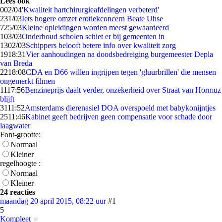
Lees ook
0
02/04
'Kwaliteit hartchirurgieafdelingen verbeterd'
2
31/03
Iets hogere omzet erotiekconcern Beate Uhse
7
25/03
Kleine opleidingen worden meest gewaardeerd
1
03/03
Onderhoud scholen schiet er bij gemeenten in
13
02/03
Schippers belooft betere info over kwaliteit zorg
19
18:31
Vier aanhoudingen na doodsbedreiging burgemeester Depla
van Breda
22
18:08
CDA en D66 willen ingrijpen tegen 'gluurbrillen' die mensen
ongemerkt filmen
11
17:56
Benzineprijs daalt verder, onzekerheid over Straat van Hormuz
blijft
31
11:52
Amsterdams dierenasiel DOA overspoeld met babykonijntjes
25
11:46
Kabinet geeft bedrijven geen compensatie voor schade door
laagwater
Font-grootte:
Normaal
Kleiner
regelhoogte :
Normaal
Kleiner
24 reacties
maandag 20 april 2015, 08:22 uur
#1
5
Kompleet