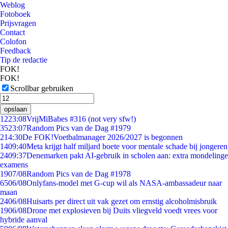
Weblog
Fotoboek
Prijsvragen
Contact
Colofon
Feedback
Tip de redactie
FOK!
FOK!
Scrollbar gebruiken
opslaan
12
23:08
VrijMiBabes #316 (not very sfw!)
35
23:07
Random Pics van de Dag #1979
2
14:30
De FOK!Voetbalmanager 2026/2027 is begonnen
14
09:40
Meta krijgt half miljard boete voor mentale schade bij jongeren
24
09:37
Denemarken pakt AI-gebruik in scholen aan: extra mondelinge
examens
19
07/08
Random Pics van de Dag #1978
65
06/08
Onlyfans-model met G-cup wil als NASA-ambassadeur naar
maan
24
06/08
Huisarts per direct uit vak gezet om ernstig alcoholmisbruik
19
06/08
Drone met explosieven bij Duits vliegveld voedt vrees voor
hybride aanval