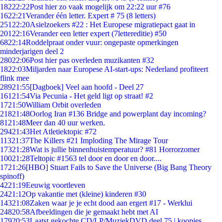
182
22:22
Post hier zo vaak mogelijk om 22:22 uur #76
16
22:21
Verander één letter. Expert # 75 (8 letters)
251
22:20
Asielzoekers #22 : Het Europese migratiepact gaat in
201
22:16
Verander een letter expert (7lettereditie) #50
68
22:14
Roddelpraat onder vuur: ongepaste opmerkingen
minderjarigen deel 2
280
22:06
Post hier pas overleden muzikanten #32
18
22:03
Miljarden naar Europese AI-start-ups: Nederland profiteert
flink mee
289
21:55
[Dagboek] Veel aan hoofd - Deel 27
161
21:54
Via Pecunia - Het geld ligt op straat! #2
17
21:50
William Orbit overleden
218
21:48
Oorlog Iran #136 Bridge and powerplant day incoming?
81
21:48
Meer dan 40 uur werken.
294
21:43
Het Atletiektopic #72
113
21:37
The Killers #21 Imploding The Mirage Tour
173
21:28
Wat is jullie binnenhuistemperatuur? #81 Horrorzomer
100
21:28
Teltopic #1563 tel door en door en door....
17
21:26
[HBO] Stuart Fails to Save the Universe (Big Bang Theory
spinoff)
42
21:19
Eeuwig voortleven
24
21:12
Op vakantie met (kleine) kinderen #30
143
21:08
Zaken waar je je echt dood aan ergert #17 - Werklui
248
20:58
Afbeeldingen die je gemaakt hebt met AI
179
20:53
Laatst gekochte CD/LP/MuziekDVD deel 75 | koopjes