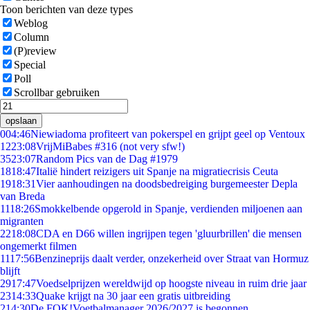
Toon berichten van deze types
Weblog
Column
(P)review
Special
Poll
Scrollbar gebruiken
opslaan
0
04:46
Niewiadoma profiteert van pokerspel en grijpt geel op Ventoux
12
23:08
VrijMiBabes #316 (not very sfw!)
35
23:07
Random Pics van de Dag #1979
18
18:47
Italië hindert reizigers uit Spanje na migratiecrisis Ceuta
19
18:31
Vier aanhoudingen na doodsbedreiging burgemeester Depla
van Breda
11
18:26
Smokkelbende opgerold in Spanje, verdienden miljoenen aan
migranten
22
18:08
CDA en D66 willen ingrijpen tegen 'gluurbrillen' die mensen
ongemerkt filmen
11
17:56
Benzineprijs daalt verder, onzekerheid over Straat van Hormuz
blijft
29
17:47
Voedselprijzen wereldwijd op hoogste niveau in ruim drie jaar
23
14:33
Quake krijgt na 30 jaar een gratis uitbreiding
2
14:30
De FOK!Voetbalmanager 2026/2027 is begonnen