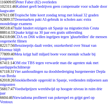
1160
09:05
Peter Faber (82) overleden
1023
11:46
Kabinet geeft bedrijven geen compensatie voor schade door
laagwater
976
11:08
Tropische hitte keert zondag terug met lokaal 32 graden
928
09:37
Denemarken pakt AI-gebruik in scholen aan: extra
mondelinge examens
905
18:47
Italië hindert reizigers uit Spanje na migratiecrisis Ceuta
888
14:33
Quake krijgt na 30 jaar een gratis uitbreiding
843
18:08
CDA en D66 willen ingrijpen tegen 'gluurbrillen' die mensen
ongemerkt filmen
822
17:56
Benzineprijs daalt verder, onzekerheid over Straat van
Hormuz blijft
778
09:40
Meta krijgt half miljard boete voor mentale schade bij
jongeren
674
11:14
OM eist TBS tegen verwarde man die agenten stak met
aardappelschilmesje
671
18:31
Vier aanhoudingen na doodsbedreiging burgemeester Depla
van Breda
620
18:26
Smokkelbende opgerold in Spanje, verdienden miljoenen aan
migranten
568
17:47
Voedselprijzen wereldwijd op hoogste niveau in ruim drie
jaar
66
04:46
Niewiadoma profiteert van pokerspel en grijpt geel op
Ventoux