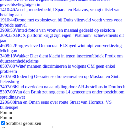
gevechtsvliegtuigen in
14
10:46
Accell, moederbedrijf Sparta en Batavus, vraagt uitstel van
betaling aan
19
10:44
Drone met explosieven bij Duits vliegveld voedt vrees voor
hybride aanval
39
09:53
Vinted-foto's van vrouwen massaal gedeeld op seksfora
3
09:33
XBOX platform krijgt zijn eigen "Platinum" achievements dit
jaar
46
09:22
Progressieve Democraat El-Sayed wint nipt voorverkiezing
Michigan
34
08:18
Wakker Dier dient klacht in tegen insectenfabriek Protix om
duurzaamheidsclaims
85
07/08
'Witte' mannen discrimineren is volgens OM geen enkel
probleem
27
07/08
Doden bij Oekraïense droneaanvallen op Moskou en Sint-
Petersburg
34
07/08
Kind overleden na aanrijding door AH-bestelbus in Dordrecht
53
07/08
Van den Brink zet nog eens 14 gemeenten onder toezicht om
spreidingswet
22
06/08
Iran en Oman eens over route Straat van Hormuz, VS
buitenspel
Forum
Forum
Scrollbar gebruiken