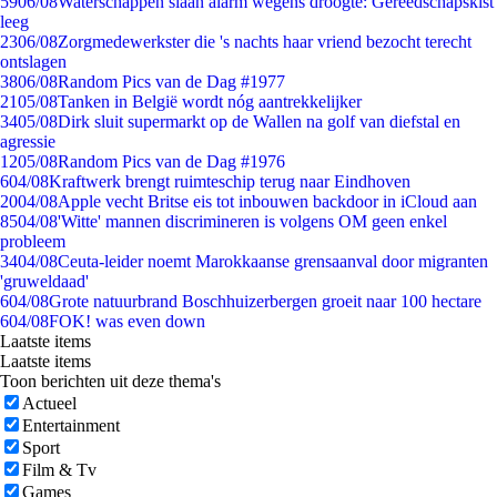
59
06/08
Waterschappen slaan alarm wegens droogte: Gereedschapskist
leeg
23
06/08
Zorgmedewerkster die 's nachts haar vriend bezocht terecht
ontslagen
38
06/08
Random Pics van de Dag #1977
21
05/08
Tanken in België wordt nóg aantrekkelijker
34
05/08
Dirk sluit supermarkt op de Wallen na golf van diefstal en
agressie
12
05/08
Random Pics van de Dag #1976
6
04/08
Kraftwerk brengt ruimteschip terug naar Eindhoven
20
04/08
Apple vecht Britse eis tot inbouwen backdoor in iCloud aan
85
04/08
'Witte' mannen discrimineren is volgens OM geen enkel
probleem
34
04/08
Ceuta-leider noemt Marokkaanse grensaanval door migranten
'gruweldaad'
6
04/08
Grote natuurbrand Boschhuizerbergen groeit naar 100 hectare
6
04/08
FOK! was even down
Laatste items
Laatste items
Toon berichten uit deze thema's
Actueel
Entertainment
Sport
Film & Tv
Games