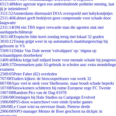
65
13:48
Meer agressie tegen een andersluidende politieke mening, laat
jij je intimideren?
31
11:52
Amsterdams dierenasiel DOA overspoeld met babykonijntjes
25
11:46
Kabinet geeft bedrijven geen compensatie voor schade door
laagwater
23
11:14
OM eist TBS tegen verwarde man die agenten stak met
aardappelschilmesje
30
11:08
Tropische hitte keert zondag terug met lokaal 32 graden
30
10:12
Trump grijpt weer in op automatisch staatsburgerschap bij
geboorte in VS
55
09:51
Dikke Van Dale neemt 'vulvalippen' op: 'stigma op
schaamlippen doorbreken'
14
09:40
Meta krijgt half miljard boete voor mentale schade bij jongeren
24
09:37
Denemarken pakt AI-gebruik in scholen aan: extra mondelinge
examens
25
09:05
Peter Faber (82) overleden
7
07/08
Trailers kijken: de bioscoopreleases van week 32
0
07/08
Ajax veel te sterk voor Shelbourne, maar houdt schade beperkt
1
07/08
Nieuwkomers schitteren bij ruime Europese zege FC Twente
19
07/08
Random Pics van de Dag #1978
15
06/08
Ontslagen bij Halo Studios na Campaign Evolved
19
06/08
PS5-doos waarschuwt voor einde fysieke games
2
06/08
Le Court wint na nerveuze finale, Pieterse derde
29
06/08
NPO-manager Menno de Boer geschorst na dickpic in
groepsapp