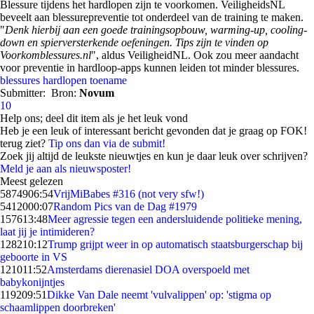
Blessure tijdens het hardlopen zijn te voorkomen. VeiligheidsNL
beveelt aan blessurepreventie tot onderdeel van de training te maken.
"
Denk hierbij aan een goede trainingsopbouw, warming-up, cooling-
down en spierversterkende oefeningen. Tips zijn te vinden op
Voorkomblessures.nl
", aldus VeiligheidNL. Ook zou meer aandacht
voor preventie in hardloop-apps kunnen leiden tot minder blessures.
blessures
hardlopen
toename
Submitter:
Bron:
Novum
10
Help ons; deel dit item als je het leuk vond
Heb je een leuk of interessant bericht gevonden dat je graag op FOK!
terug ziet?
Tip ons dan via de submit!
Zoek jij altijd de leukste nieuwtjes en kun je daar leuk over schrijven?
Meld je aan als nieuwsposter!
Meest gelezen
58749
06:54
VrijMiBabes #316 (not very sfw!)
54120
00:07
Random Pics van de Dag #1979
1576
13:48
Meer agressie tegen een andersluidende politieke mening,
laat jij je intimideren?
1282
10:12
Trump grijpt weer in op automatisch staatsburgerschap bij
geboorte in VS
1210
11:52
Amsterdams dierenasiel DOA overspoeld met
babykonijntjes
1192
09:51
Dikke Van Dale neemt 'vulvalippen' op: 'stigma op
schaamlippen doorbreken'