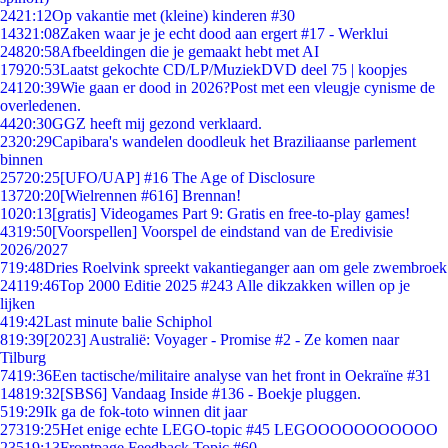
24
21:12
Op vakantie met (kleine) kinderen #30
143
21:08
Zaken waar je je echt dood aan ergert #17 - Werklui
248
20:58
Afbeeldingen die je gemaakt hebt met AI
179
20:53
Laatst gekochte CD/LP/MuziekDVD deel 75 | koopjes
241
20:39
Wie gaan er dood in 2026?Post met een vleugje cynisme de
overledenen.
44
20:30
GGZ heeft mij gezond verklaard.
23
20:29
Capibara's wandelen doodleuk het Braziliaanse parlement
binnen
257
20:25
[UFO/UAP] #16 The Age of Disclosure
137
20:20
[Wielrennen #616] Brennan!
10
20:13
[gratis] Videogames Part 9: Gratis en free-to-play games!
43
19:50
[Voorspellen] Voorspel de eindstand van de Eredivisie
2026/2027
7
19:48
Dries Roelvink spreekt vakantieganger aan om gele zwembroek
241
19:46
Top 2000 Editie 2025 #243 Alle dikzakken willen op je
lijken
4
19:42
Last minute balie Schiphol
8
19:39
[2023] Australië: Voyager - Promise #2 - Ze komen naar
Tilburg
74
19:36
Een tactische/militaire analyse van het front in Oekraïne #31
148
19:32
[SBS6] Vandaag Inside #136 - Boekje pluggen.
5
19:29
Ik ga de fok-toto winnen dit jaar
273
19:25
Het enige echte LEGO-topic #45 LEGOOOOOOOOOOO
235
19:13
Frontpage Feedback Topic #60