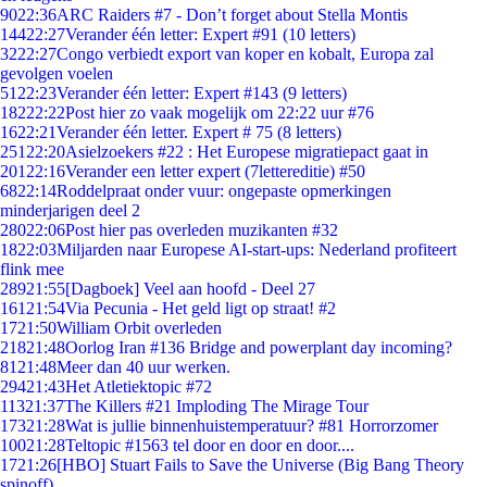
90
22:36
ARC Raiders #7 - Don’t forget about Stella Montis
144
22:27
Verander één letter: Expert #91 (10 letters)
32
22:27
Congo verbiedt export van koper en kobalt, Europa zal
gevolgen voelen
51
22:23
Verander één letter: Expert #143 (9 letters)
182
22:22
Post hier zo vaak mogelijk om 22:22 uur #76
16
22:21
Verander één letter. Expert # 75 (8 letters)
251
22:20
Asielzoekers #22 : Het Europese migratiepact gaat in
201
22:16
Verander een letter expert (7lettereditie) #50
68
22:14
Roddelpraat onder vuur: ongepaste opmerkingen
minderjarigen deel 2
280
22:06
Post hier pas overleden muzikanten #32
18
22:03
Miljarden naar Europese AI-start-ups: Nederland profiteert
flink mee
289
21:55
[Dagboek] Veel aan hoofd - Deel 27
161
21:54
Via Pecunia - Het geld ligt op straat! #2
17
21:50
William Orbit overleden
218
21:48
Oorlog Iran #136 Bridge and powerplant day incoming?
81
21:48
Meer dan 40 uur werken.
294
21:43
Het Atletiektopic #72
113
21:37
The Killers #21 Imploding The Mirage Tour
173
21:28
Wat is jullie binnenhuistemperatuur? #81 Horrorzomer
100
21:28
Teltopic #1563 tel door en door en door....
17
21:26
[HBO] Stuart Fails to Save the Universe (Big Bang Theory
spinoff)