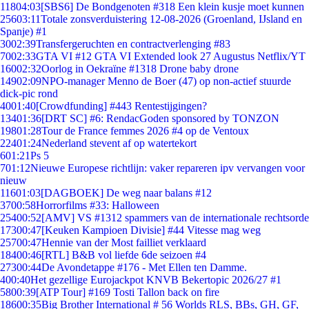
118
04:03
[SBS6] De Bondgenoten #318 Een klein kusje moet kunnen
256
03:11
Totale zonsverduistering 12-08-2026 (Groenland, IJsland en
Spanje) #1
30
02:39
Transfergeruchten en contractverlenging #83
70
02:33
GTA VI #12 GTA VI Extended look 27 Augustus Netflix/YT
160
02:32
Oorlog in Oekraïne #1318 Drone baby drone
149
02:09
NPO-manager Menno de Boer (47) op non-actief stuurde
dick-pic rond
40
01:40
[Crowdfunding] #443 Rentestijgingen?
134
01:36
[DRT SC] #6: RendacGoden sponsored by TONZON
198
01:28
Tour de France femmes 2026 #4 op de Ventoux
224
01:24
Nederland stevent af op watertekort
6
01:21
Ps 5
7
01:12
Nieuwe Europese richtlijn: vaker repareren ipv vervangen voor
nieuw
116
01:03
[DAGBOEK] De weg naar balans #12
37
00:58
Horrorfilms #33: Halloween
254
00:52
[AMV] VS #1312 spammers van de internationale rechtsorde
173
00:47
[Keuken Kampioen Divisie] #44 Vitesse mag weg
257
00:47
Hennie van der Most failliet verklaard
184
00:46
[RTL] B&B vol liefde 6de seizoen #4
273
00:44
De Avondetappe #176 - Met Ellen ten Damme.
4
00:40
Het gezellige Eurojackpot KNVB Bekertopic 2026/27 #1
58
00:39
[ATP Tour] #169 Tosti Tallon back on fire
186
00:35
Big Brother International # 56 Worlds RLS, BBs, GH, GF,