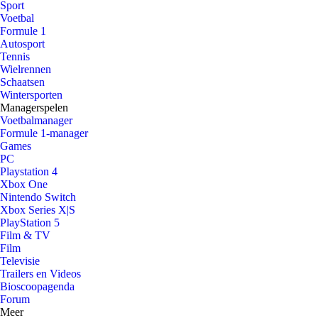
Sport
Voetbal
Formule 1
Autosport
Tennis
Wielrennen
Schaatsen
Wintersporten
Managerspelen
Voetbalmanager
Formule 1-manager
Games
PC
Playstation 4
Xbox One
Nintendo Switch
Xbox Series X|S
PlayStation 5
Film & TV
Film
Televisie
Trailers en Videos
Bioscoopagenda
Forum
Meer