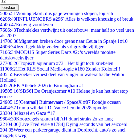
opslaan
50
06:51
Woningtekort: dus ga je woningen slopen, logisch
62
06:49
[INFLUENCERS #296] Alles is welkom kneuzing of breuk
45
06:47
Eeuwig voortleven
76
06:43
Techniekles verdwijnt uit onderbouw: maar half zo veel uren
als 2007
147
06:38
Migranten breken door grens naar Ceuta in Spanje,l #10
46
06:34
Jezelf gelukkig voelen als vrijgezelle vijftiger
71
06:34
MODUS Super Series Darts #2: 's werelds mooiste
dartskweekvijver
277
06:26
Tropisch aquarium #73 - Het blijft toch kriebelen.
119
06:21
Het RLS Social Media-topic #160 Zonder Kolonel!!
4
05:55
Bezoeker verliest deel van vinger in waterattractie Walibi
Holland
4
05:26
EK Atletiek 2026 te Birmingham #1
195
05:16
[SBS6] De Oranjezomer #10 Helene je kan het niet stop
ermee
249
05:15
[Centraal] Ruimtevaart / SpaceX #87 Rondje oceaan
44
04:57
Trump wil dat J.D. Vance hem in 2028 opvolgt
233
04:34
Israel en Gaza #17
96
04:30
Koopzegels sparen bij AH duurt straks 2x zo lang
221
04:06
[Live Eredivisie #1784] Dying seconds van het seizoen!
2
04:05
Weer een parkeergarage dicht in Dordrecht, auto's zo snel
mogelijk weg