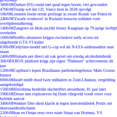
38
06/08
Duitser (93) crasht met quad tegen boom, vier gewonden
47
06/08
Trump wil dat J.D. Vance hem in 2028 opvolgt
1
06/08
Lemmen boekt eerste profzege in zware Ronde van Polen-rit
24
06/08
'Zwarte weduwes' in Rusland trouwen soldaten voor
overlijdensuitkering
14
06/08
Zangeres en Idols-jurylid Jerney Kaagman op 79-jarige leeftijd
overleden
10
06/08
Netflix-abonnees krijgen exclusieve early access tot
uitgebreide GTA VI trailer
65
06/08
Onlyfans-model met G-cup wil als NASA-ambassadeur naar
maan
24
06/08
Huisarts per direct uit vak gezet om ernstig alcoholmisbruik
3
06/08
XBOX platform krijgt zijn eigen "Platinum" achievements dit
jaar
12
06/08
Capibara's lopen Braziliaans parlementsgebouw Mato Grosso
binnen
69
06/08
Israël meldt dood twee militairen in Zuid-Libanon, vergelding
aangekondigd
15
06/08
Hiroshima herdenkt slachtoffers atoombom, 81 jaar later
19
06/08
Drone met explosieven bij Duits vliegveld voedt vrees voor
hybride aanval
34
06/08
Wakker Dier dient klacht in tegen insectenfabriek Protix om
duurzaamheidsclaims
22
06/08
Iran en Oman eens over route Straat van Hormuz, VS