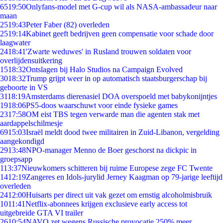
65
19:50
Onlyfans-model met G-cup wil als NASA-ambassadeur naar
maan
25
19:43
Peter Faber (82) overleden
25
19:14
Kabinet geeft bedrijven geen compensatie voor schade door
laagwater
24
18:41
'Zwarte weduwes' in Rusland trouwen soldaten voor
overlijdensuitkering
15
18:32
Ontslagen bij Halo Studios na Campaign Evolved
30
18:32
Trump grijpt weer in op automatisch staatsburgerschap bij
geboorte in VS
31
18:19
Amsterdams dierenasiel DOA overspoeld met babykonijntjes
19
18:06
PS5-doos waarschuwt voor einde fysieke games
23
17:58
OM eist TBS tegen verwarde man die agenten stak met
aardappelschilmesje
69
15:03
Israël meldt dood twee militairen in Zuid-Libanon, vergelding
aangekondigd
29
13:48
NPO-manager Menno de Boer geschorst na dickpic in
groepsapp
1
13:37
Nieuwkomers schitteren bij ruime Europese zege FC Twente
14
12:19
Zangeres en Idols-jurylid Jerney Kaagman op 79-jarige leeftijd
overleden
24
12:00
Huisarts per direct uit vak gezet om ernstig alcoholmisbruik
10
11:41
Netflix-abonnees krijgen exclusieve early access tot
uitgebreide GTA VI trailer
26
10:54
NAVO zet wegens Russische provocatie 250% meer