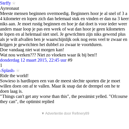
Steffy
Ayreonaut
Meeste mensen beginnen overmoedig. Beginners hoor je al snel of 3 a
4 kilometer en lopen zich dan helemaal stuk en vinden er dan na 3 keer
niks aan. Je moet rustig beginnen en hoe je dat doet is voor ieder weer
anders maar loop je pas een week of wat dan hoor je geen kilometers
te lopen en al helemaal niet snel. Je gewrichten zijn niks gewend plus
als je wilt afvallen ben je waarschijnlijk ook nog eens veel te zwaar en
krijgen je gewrichten het dubbel zo zwaar te voortduren.
Doe vandaag niet wat morgen kan!
Wat nou werken??? Niet zo vloeken waar ik bij ben!!
donderdag 12 maart 2015, 22:45 uur
#9
1
-Splash-
Ride the world!
Sowieso is hardlopen een van de meest slechte sporten die je moet
willen doen om af te vallen. Maar ik snap dat de drempel om he te
doen laag is.
"Things can't get any worse than this", the pessimist yelled. "Ofcourse
they can", the optimist replied
▼ Advertentie door Refinery89