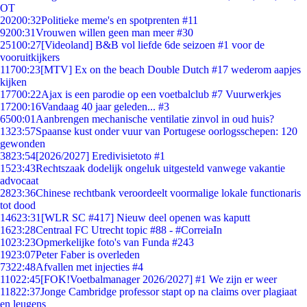
OT
202
00:32
Politieke meme's en spotprenten #11
92
00:31
Vrouwen willen geen man meer #30
251
00:27
[Videoland] B&B vol liefde 6de seizoen #1 voor de
vooruitkijkers
117
00:23
[MTV] Ex on the beach Double Dutch #17 wederom aapjes
kijken
177
00:22
Ajax is een parodie op een voetbalclub #7 Vuurwerkjes
172
00:16
Vandaag 40 jaar geleden... #3
65
00:01
Aanbrengen mechanische ventilatie zinvol in oud huis?
13
23:57
Spaanse kust onder vuur van Portugese oorlogsschepen: 120
gewonden
38
23:54
[2026/2027] Eredivisietoto #1
15
23:43
Rechtszaak dodelijk ongeluk uitgesteld vanwege vakantie
advocaat
28
23:36
Chinese rechtbank veroordeelt voormalige lokale functionaris
tot dood
146
23:31
[WLR SC #417] Nieuw deel openen was kaputt
16
23:28
Centraal FC Utrecht topic #88 - #CorreiaIn
10
23:23
Opmerkelijke foto's van Funda #243
19
23:07
Peter Faber is overleden
73
22:48
Afvallen met injecties #4
110
22:45
[FOK!Voetbalmanager 2026/2027] #1 We zijn er weer
118
22:37
Jonge Cambridge professor stapt op na claims over plagiaat
en leugens