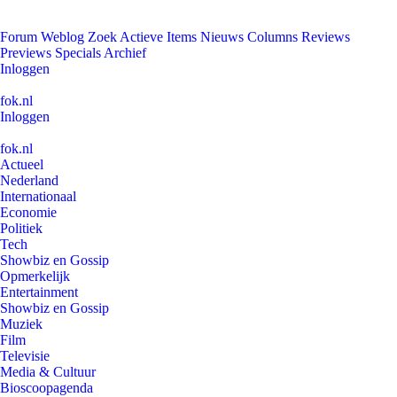
Forum
Weblog
Zoek
Actieve Items
Nieuws
Columns
Reviews
Previews
Specials
Archief
Inloggen
fok.nl
Inloggen
fok.nl
Actueel
Nederland
Internationaal
Economie
Politiek
Tech
Showbiz en Gossip
Opmerkelijk
Entertainment
Showbiz en Gossip
Muziek
Film
Televisie
Media & Cultuur
Bioscoopagenda