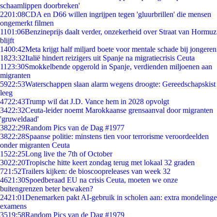
schaamlippen doorbreken'
22
01:08
CDA en D66 willen ingrijpen tegen 'gluurbrillen' die mensen
ongemerkt filmen
11
01:06
Benzineprijs daalt verder, onzekerheid over Straat van Hormuz
blijft
14
00:42
Meta krijgt half miljard boete voor mentale schade bij jongeren
18
23:32
Italië hindert reizigers uit Spanje na migratiecrisis Ceuta
11
23:30
Smokkelbende opgerold in Spanje, verdienden miljoenen aan
migranten
59
22:53
Waterschappen slaan alarm wegens droogte: Gereedschapskist
leeg
47
22:43
Trump wil dat J.D. Vance hem in 2028 opvolgt
34
22:32
Ceuta-leider noemt Marokkaanse grensaanval door migranten
'gruweldaad'
38
22:29
Random Pics van de Dag #1977
38
22:28
Spaanse politie: minstens tien voor terrorisme veroordeelden
onder migranten Ceuta
15
22:25
Long live the 7th of October
30
22:20
Tropische hitte keert zondag terug met lokaal 32 graden
7
21:52
Trailers kijken: de bioscoopreleases van week 32
46
21:30
Spoedberaad EU na crisis Ceuta, moeten we onze
buitengrenzen beter bewaken?
24
21:01
Denemarken pakt AI-gebruik in scholen aan: extra mondelinge
examens
35
19:58
Random Pics van de Dag #1979