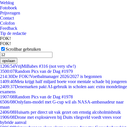
Weblog
Fotoboek
Prijsvragen
Contact
Colofon
Feedback
Tip de redactie
FOK!
FOK!
Scrollbar gebruiken
opslaan
12
06:54
VrijMiBabes #316 (not very sfw!)
35
00:07
Random Pics van de Dag #1979
2
14:30
De FOK!Voetbalmanager 2026/2027 is begonnen
14
09:40
Meta krijgt half miljard boete voor mentale schade bij jongeren
24
09:37
Denemarken pakt AI-gebruik in scholen aan: extra mondelinge
examens
19
07/08
Random Pics van de Dag #1978
65
06/08
Onlyfans-model met G-cup wil als NASA-ambassadeur naar
maan
24
06/08
Huisarts per direct uit vak gezet om ernstig alcoholmisbruik
19
06/08
Drone met explosieven bij Duits vliegveld voedt vrees voor
hybride aanval