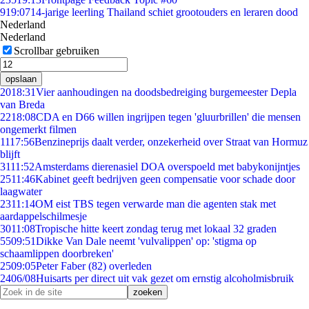
9
19:07
14-jarige leerling Thailand schiet grootouders en leraren dood
Nederland
Nederland
Scrollbar gebruiken
opslaan
20
18:31
Vier aanhoudingen na doodsbedreiging burgemeester Depla
van Breda
22
18:08
CDA en D66 willen ingrijpen tegen 'gluurbrillen' die mensen
ongemerkt filmen
11
17:56
Benzineprijs daalt verder, onzekerheid over Straat van Hormuz
blijft
31
11:52
Amsterdams dierenasiel DOA overspoeld met babykonijntjes
25
11:46
Kabinet geeft bedrijven geen compensatie voor schade door
laagwater
23
11:14
OM eist TBS tegen verwarde man die agenten stak met
aardappelschilmesje
30
11:08
Tropische hitte keert zondag terug met lokaal 32 graden
55
09:51
Dikke Van Dale neemt 'vulvalippen' op: 'stigma op
schaamlippen doorbreken'
25
09:05
Peter Faber (82) overleden
24
06/08
Huisarts per direct uit vak gezet om ernstig alcoholmisbruik