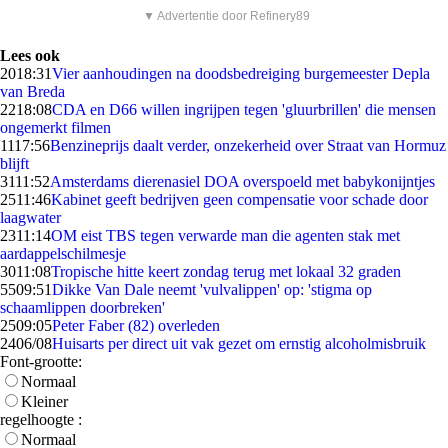
▼ Advertentie door Refinery89
Lees ook
20
18:31
Vier aanhoudingen na doodsbedreiging burgemeester Depla
van Breda
22
18:08
CDA en D66 willen ingrijpen tegen 'gluurbrillen' die mensen
ongemerkt filmen
11
17:56
Benzineprijs daalt verder, onzekerheid over Straat van Hormuz
blijft
31
11:52
Amsterdams dierenasiel DOA overspoeld met babykonijntjes
25
11:46
Kabinet geeft bedrijven geen compensatie voor schade door
laagwater
23
11:14
OM eist TBS tegen verwarde man die agenten stak met
aardappelschilmesje
30
11:08
Tropische hitte keert zondag terug met lokaal 32 graden
55
09:51
Dikke Van Dale neemt 'vulvalippen' op: 'stigma op
schaamlippen doorbreken'
25
09:05
Peter Faber (82) overleden
24
06/08
Huisarts per direct uit vak gezet om ernstig alcoholmisbruik
Font-grootte:
Normaal
Kleiner
regelhoogte :
Normaal