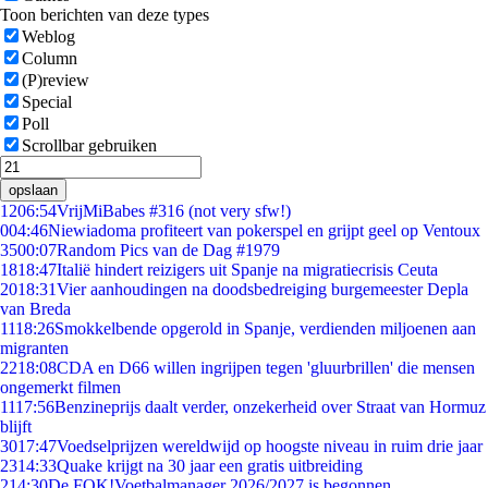
Toon berichten van deze types
Weblog
Column
(P)review
Special
Poll
Scrollbar gebruiken
opslaan
12
06:54
VrijMiBabes #316 (not very sfw!)
0
04:46
Niewiadoma profiteert van pokerspel en grijpt geel op Ventoux
35
00:07
Random Pics van de Dag #1979
18
18:47
Italië hindert reizigers uit Spanje na migratiecrisis Ceuta
20
18:31
Vier aanhoudingen na doodsbedreiging burgemeester Depla
van Breda
11
18:26
Smokkelbende opgerold in Spanje, verdienden miljoenen aan
migranten
22
18:08
CDA en D66 willen ingrijpen tegen 'gluurbrillen' die mensen
ongemerkt filmen
11
17:56
Benzineprijs daalt verder, onzekerheid over Straat van Hormuz
blijft
30
17:47
Voedselprijzen wereldwijd op hoogste niveau in ruim drie jaar
23
14:33
Quake krijgt na 30 jaar een gratis uitbreiding
2
14:30
De FOK!Voetbalmanager 2026/2027 is begonnen