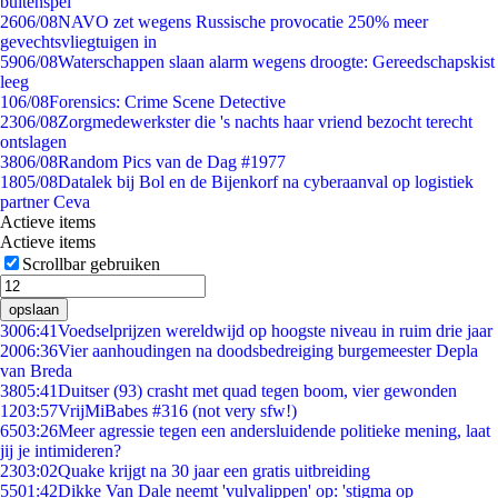
buitenspel
26
06/08
NAVO zet wegens Russische provocatie 250% meer
gevechtsvliegtuigen in
59
06/08
Waterschappen slaan alarm wegens droogte: Gereedschapskist
leeg
1
06/08
Forensics: Crime Scene Detective
23
06/08
Zorgmedewerkster die 's nachts haar vriend bezocht terecht
ontslagen
38
06/08
Random Pics van de Dag #1977
18
05/08
Datalek bij Bol en de Bijenkorf na cyberaanval op logistiek
partner Ceva
Actieve items
Actieve items
Scrollbar gebruiken
opslaan
30
06:41
Voedselprijzen wereldwijd op hoogste niveau in ruim drie jaar
20
06:36
Vier aanhoudingen na doodsbedreiging burgemeester Depla
van Breda
38
05:41
Duitser (93) crasht met quad tegen boom, vier gewonden
12
03:57
VrijMiBabes #316 (not very sfw!)
65
03:26
Meer agressie tegen een andersluidende politieke mening, laat
jij je intimideren?
23
03:02
Quake krijgt na 30 jaar een gratis uitbreiding
55
01:42
Dikke Van Dale neemt 'vulvalippen' op: 'stigma op