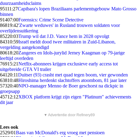
duurzaamheidsclaims
951
11:27
Capibara's lopen Braziliaans parlementsgebouw Mato Grosso
binnen
914
07:00
Forensics: Crime Scene Detective
868
19:42
'Zwarte weduwes' in Rusland trouwen soldaten voor
overlijdensuitkering
852
20:03
Trump wil dat J.D. Vance hem in 2028 opvolgt
843
10:59
Israël meldt dood twee militairen in Zuid-Libanon,
vergelding aangekondigd
806
18:20
Zangeres en Idols-jurylid Jerney Kaagman op 79-jarige
leeftijd overleden
769
15:21
Netflix-abonnees krijgen exclusieve early access tot
uitgebreide GTA VI trailer
641
20:11
Duitser (93) crasht met quad tegen boom, vier gewonden
638
10:48
Hiroshima herdenkt slachtoffers atoombom, 81 jaar later
573
20:40
NPO-manager Menno de Boer geschorst na dickpic in
groepsapp
457
12:12
XBOX platform krijgt zijn eigen "Platinum" achievements
dit jaar
▼ Advertentie door Refinery89
Lees ook
25
29/01
Baas van McDonald's erg vroeg met pensioen