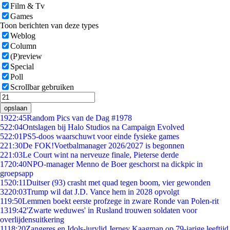
Film & Tv
Games
Toon berichten van deze types
Weblog
Column
(P)review
Special
Poll
Scrollbar gebruiken
opslaan
19
22:45
Random Pics van de Dag #1978
5
22:04
Ontslagen bij Halo Studios na Campaign Evolved
5
22:01
PS5-doos waarschuwt voor einde fysieke games
2
21:30
De FOK!Voetbalmanager 2026/2027 is begonnen
2
21:03
Le Court wint na nerveuze finale, Pieterse derde
17
20:40
NPO-manager Menno de Boer geschorst na dickpic in
groepsapp
15
20:11
Duitser (93) crasht met quad tegen boom, vier gewonden
32
20:03
Trump wil dat J.D. Vance hem in 2028 opvolgt
1
19:50
Lemmen boekt eerste profzege in zware Ronde van Polen-rit
13
19:42
'Zwarte weduwes' in Rusland trouwen soldaten voor
overlijdensuitkering
11
18:20
Zangeres en Idols-jurylid Jerney Kaagman op 79-jarige leeftijd