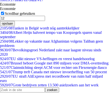
Economie
Economie
Scrollbar gebruiken
opslaan
21
05/08
Tanken in België wordt nóg aantrekkelijker
34
04/08
Albert Heijn halveert tempo van Koopzegels sparen vanaf
september
25
04/08
Lekker op vakantie naar Afghanistan volgens Taliban geen
probleem
96
30/07
Bevolkingsgroei Nederland zakt naar laagste niveau sinds
2020
9
24/07
EU slikt nieuwe VS-heffingen en vreest handelsoorlog
4
24/07
Brussel beboet Google met 890 miljoen voor DMA-overtreding
5
21/07
Claimstichting sleept ACM voor rechter om Flexenergie-fiasco
54
21/07
Trump treft Canada met nieuwe invoerheffing van 50 procent
29
20/07
EU straft AliExpress met recordboete van ruim half miljard
euro
59
20/07
Grote bedrijven zetten 13.500 asielzoekers aan het werk