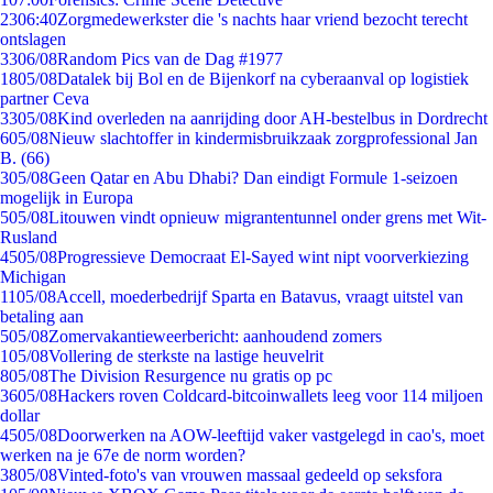
23
06:40
Zorgmedewerkster die 's nachts haar vriend bezocht terecht
ontslagen
33
06/08
Random Pics van de Dag #1977
18
05/08
Datalek bij Bol en de Bijenkorf na cyberaanval op logistiek
partner Ceva
33
05/08
Kind overleden na aanrijding door AH-bestelbus in Dordrecht
6
05/08
Nieuw slachtoffer in kindermisbruikzaak zorgprofessional Jan
B. (66)
3
05/08
Geen Qatar en Abu Dhabi? Dan eindigt Formule 1-seizoen
mogelijk in Europa
5
05/08
Litouwen vindt opnieuw migrantentunnel onder grens met Wit-
Rusland
45
05/08
Progressieve Democraat El-Sayed wint nipt voorverkiezing
Michigan
11
05/08
Accell, moederbedrijf Sparta en Batavus, vraagt uitstel van
betaling aan
5
05/08
Zomervakantieweerbericht: aanhoudend zomers
1
05/08
Vollering de sterkste na lastige heuvelrit
8
05/08
The Division Resurgence nu gratis op pc
36
05/08
Hackers roven Coldcard-bitcoinwallets leeg voor 114 miljoen
dollar
45
05/08
Doorwerken na AOW-leeftijd vaker vastgelegd in cao's, moet
werken na je 67e de norm worden?
38
05/08
Vinted-foto's van vrouwen massaal gedeeld op seksfora