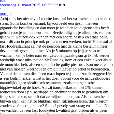
foto
woensdag 11 maart 2015, 08:39 uur
#18
1
9001
Achja, als het niet te veel moeite kost, zal het vast schelen met in de rij
staan. Soms komt er iemand, bijvoorbeeld een gezin, met een
gigantische bestelling en dan moet je wachten tot diegene alles heeft
gehad voor je aan de beurt bent. Beetje lullig als je alleen iets van een
ijsje wilt. Het zou ook kunnen met een aparte bestel- en afhaalbalie,
maar dit zou in principe ook prima moeten werken, toch? Helemaal als
fast-foodrestaurant zal het de persoon met de kleine bestelling meer
deze indruk geven, lijkt me. Als je 5 minuten op je ijsje staat te
wachten, kan je beter naar een gewone ijszaak gaan :p Ik heb verder
werkelijk waar niks met de McDonalds, kom er een enkele keer als ik
de munchies heb, als een sporadische guilty pleasure. Zou me er echter
niet van moeten weerhouden om dit initiatief objectief te beoordelen.
Voor al de mensen die alleen maar lopen te janken zou ik zeggen: Het
is een bedrijf (a.k.a. winst is het doel, vooral voor de aandeelhouders
natuurlijk), geen idealistisch restaurant, zoals de organische
hippiewinkel op de hoek. Als zij transportkosten met 5% kunnen
reduceren door i.p.v. aardappelen chemische bocht te gebruiken om
frietjes te maken, scheelt dat ze miljoenen per jaar. Als mensen het dan
blijven eten, kan het ze blijkbaar geen ruk interesseren, dus waarom
zouden ze dit terugdraaien? Simpel gevolg van vraag en aanbod. Niet
verwachten dat een fast-foodketen kwaliteit gaat bieden als er geen