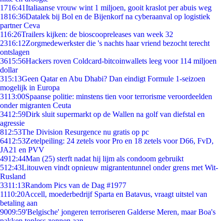
17
16:41
Italiaanse vrouw wint 1 miljoen, gooit kraslot per abuis weg
18
16:36
Datalek bij Bol en de Bijenkorf na cyberaanval op logistiek
partner Ceva
1
16:26
Trailers kijken: de bioscoopreleases van week 32
23
16:12
Zorgmedewerkster die 's nachts haar vriend bezocht terecht
ontslagen
36
15:56
Hackers roven Coldcard-bitcoinwallets leeg voor 114 miljoen
dollar
3
15:13
Geen Qatar en Abu Dhabi? Dan eindigt Formule 1-seizoen
mogelijk in Europa
31
13:00
Spaanse politie: minstens tien voor terrorisme veroordeelden
onder migranten Ceuta
34
12:59
Dirk sluit supermarkt op de Wallen na golf van diefstal en
agressie
8
12:53
The Division Resurgence nu gratis op pc
64
12:53
Zetelpeiling: 24 zetels voor Pro en 18 zetels voor D66, FvD,
JA21 en PVV
49
12:44
Man (25) sterft nadat hij lijm als condoom gebruikt
5
12:43
Litouwen vindt opnieuw migrantentunnel onder grens met Wit-
Rusland
33
11:13
Random Pics van de Dag #1977
11
10:20
Accell, moederbedrijf Sparta en Batavus, vraagt uitstel van
betaling aan
90
09:59
'Belgische' jongeren terroriseren Galderse Meren, maar Boa's
pakken topless zonnen aan