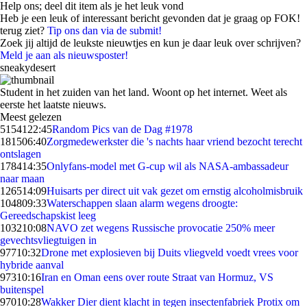
Help ons; deel dit item als je het leuk vond
Heb je een leuk of interessant bericht gevonden dat je graag op FOK!
terug ziet?
Tip ons dan via de submit!
Zoek jij altijd de leukste nieuwtjes en kun je daar leuk over schrijven?
Meld je aan als nieuwsposter!
sneakydesert
Student in het zuiden van het land. Woont op het internet. Weet als
eerste het laatste nieuws.
Meest gelezen
51541
22:45
Random Pics van de Dag #1978
1815
06:40
Zorgmedewerkster die 's nachts haar vriend bezocht terecht
ontslagen
1784
14:35
Onlyfans-model met G-cup wil als NASA-ambassadeur
naar maan
1265
14:09
Huisarts per direct uit vak gezet om ernstig alcoholmisbruik
1048
09:33
Waterschappen slaan alarm wegens droogte:
Gereedschapskist leeg
1032
10:08
NAVO zet wegens Russische provocatie 250% meer
gevechtsvliegtuigen in
977
10:32
Drone met explosieven bij Duits vliegveld voedt vrees voor
hybride aanval
973
10:16
Iran en Oman eens over route Straat van Hormuz, VS
buitenspel
970
10:28
Wakker Dier dient klacht in tegen insectenfabriek Protix om