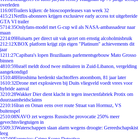
overleden
1
16:00
Trailers kijken: de bioscoopreleases van week 32
4
15:21
Netflix-abonnees krijgen exclusieve early access tot uitgebreide
GTA VI trailer
57
14:35
Onlyfans-model met G-cup wil als NASA-ambassadeur naar
maan
22
14:09
Huisarts per direct uit vak gezet om ernstig alcoholmisbruik
2
12:12
XBOX platform krijgt zijn eigen "Platinum" achievements dit
jaar
12
11:27
Capibara's lopen Braziliaans parlementsgebouw Mato Grosso
binnen
48
10:59
Israël meldt dood twee militairen in Zuid-Libanon, vergelding
aangekondigd
15
10:48
Hiroshima herdenkt slachtoffers atoombom, 81 jaar later
16
10:32
Drone met explosieven bij Duits vliegveld voedt vrees voor
hybride aanval
32
10:28
Wakker Dier dient klacht in tegen insectenfabriek Protix om
duurzaamheidsclaims
22
10:16
Iran en Oman eens over route Straat van Hormuz, VS
buitenspel
25
10:08
NAVO zet wegens Russische provocatie 250% meer
gevechtsvliegtuigen in
55
09:33
Waterschappen slaan alarm wegens droogte: Gereedschapskist
leeg
1
07:00
Forensics: Crime Scene Detective