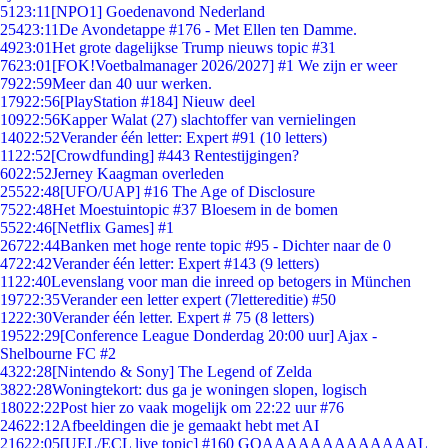
51
23:11
[NPO1] Goedenavond Nederland
254
23:11
De Avondetappe #176 - Met Ellen ten Damme.
49
23:01
Het grote dagelijkse Trump nieuws topic #31
76
23:01
[FOK!Voetbalmanager 2026/2027] #1 We zijn er weer
79
22:59
Meer dan 40 uur werken.
179
22:56
[PlayStation #184] Nieuw deel
109
22:56
Kapper Walat (27) slachtoffer van vernielingen
140
22:52
Verander één letter: Expert #91 (10 letters)
11
22:52
[Crowdfunding] #443 Rentestijgingen?
60
22:52
Jerney Kaagman overleden
255
22:48
[UFO/UAP] #16 The Age of Disclosure
75
22:48
Het Moestuintopic #37 Bloesem in de bomen
55
22:46
[Netflix Games] #1
267
22:44
Banken met hoge rente topic #95 - Dichter naar de 0
47
22:42
Verander één letter: Expert #143 (9 letters)
11
22:40
Levenslang voor man die inreed op betogers in München
197
22:35
Verander een letter expert (7lettereditie) #50
12
22:30
Verander één letter. Expert # 75 (8 letters)
195
22:29
[Conference League Donderdag 20:00 uur] Ajax -
Shelbourne FC #2
43
22:28
[Nintendo & Sony] The Legend of Zelda
38
22:28
Woningtekort: dus ga je woningen slopen, logisch
180
22:22
Post hier zo vaak mogelijk om 22:22 uur #76
246
22:12
Afbeeldingen die je gemaakt hebt met AI
216
22:05
[UEL/ECL live topic] #160 GOAAAAAAAAAAAAAL