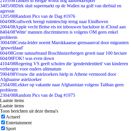
21
05/08
Tanken in België wordt nóg aantrekkelijker
34
05/08
Dirk sluit supermarkt op de Wallen na golf van diefstal en
agressie
12
05/08
Random Pics van de Dag #1976
6
04/08
Kraftwerk brengt ruimteschip terug naar Eindhoven
20
04/08
Apple vecht Britse eis tot inbouwen backdoor in iCloud aan
84
04/08
'Witte' mannen discrimineren is volgens OM geen enkel
probleem
30
04/08
Ceuta-leider noemt Marokkaanse grensaanval door migranten
'gruweldaad'
6
04/08
Grote natuurbrand Boschhuizerbergen groeit naar 100 hectare
6
04/08
FOK! was even down
41
04/08
Regering VS geeft scholen die 'genderidentiteit' van kinderen
verbergen voor ouders ultimatum
59
04/08
Vrouw die asielzoekers hielp in Athene vermoord door
Afghaanse asielzoeker
25
04/08
Lekker op vakantie naar Afghanistan volgens Taliban geen
probleem
23
04/08
Random Pics van de Dag #1975
Laatste items
Laatste items
Toon berichten uit deze thema's
Actueel
Entertainment
Sport