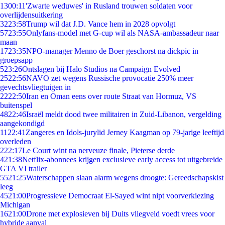
13
00:11
'Zwarte weduwes' in Rusland trouwen soldaten voor
overlijdensuitkering
32
23:58
Trump wil dat J.D. Vance hem in 2028 opvolgt
57
23:55
Onlyfans-model met G-cup wil als NASA-ambassadeur naar
maan
17
23:35
NPO-manager Menno de Boer geschorst na dickpic in
groepsapp
5
23:26
Ontslagen bij Halo Studios na Campaign Evolved
25
22:56
NAVO zet wegens Russische provocatie 250% meer
gevechtsvliegtuigen in
22
22:50
Iran en Oman eens over route Straat van Hormuz, VS
buitenspel
48
22:46
Israël meldt dood twee militairen in Zuid-Libanon, vergelding
aangekondigd
11
22:41
Zangeres en Idols-jurylid Jerney Kaagman op 79-jarige leeftijd
overleden
2
22:17
Le Court wint na nerveuze finale, Pieterse derde
4
21:38
Netflix-abonnees krijgen exclusieve early access tot uitgebreide
GTA VI trailer
55
21:25
Waterschappen slaan alarm wegens droogte: Gereedschapskist
leeg
45
21:00
Progressieve Democraat El-Sayed wint nipt voorverkiezing
Michigan
16
21:00
Drone met explosieven bij Duits vliegveld voedt vrees voor
hybride aanval