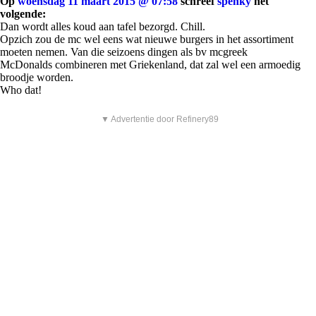
Op
woensdag 11 maart 2015 @ 07:58
schreef
spenky
het
volgende:
Dan wordt alles koud aan tafel bezorgd. Chill.
Opzich zou de mc wel eens wat nieuwe burgers in het assortiment
moeten nemen. Van die seizoens dingen als bv mcgreek
McDonalds combineren met Griekenland, dat zal wel een armoedig
broodje worden.
Who dat!
▼ Advertentie door Refinery89