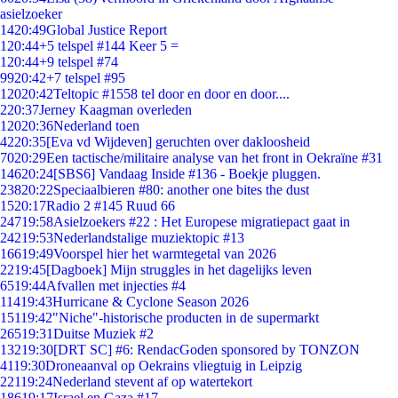
asielzoeker
14
20:49
Global Justice Report
1
20:44
+5 telspel #144 Keer 5 =
1
20:44
+9 telspel #74
99
20:42
+7 telspel #95
120
20:42
Teltopic #1558 tel door en door en door....
2
20:37
Jerney Kaagman overleden
120
20:36
Nederland toen
42
20:35
[Eva vd Wijdeven] geruchten over dakloosheid
70
20:29
Een tactische/militaire analyse van het front in Oekraïne #31
146
20:24
[SBS6] Vandaag Inside #136 - Boekje pluggen.
238
20:22
Speciaalbieren #80: another one bites the dust
15
20:17
Radio 2 #145 Ruud 66
247
19:58
Asielzoekers #22 : Het Europese migratiepact gaat in
242
19:53
Nederlandstalige muziektopic #13
166
19:49
Voorspel hier het warmtegetal van 2026
22
19:45
[Dagboek] Mijn struggles in het dagelijks leven
65
19:44
Afvallen met injecties #4
114
19:43
Hurricane & Cyclone Season 2026
151
19:42
"Niche"-historische producten in de supermarkt
265
19:31
Duitse Muziek #2
132
19:30
[DRT SC] #6: RendacGoden sponsored by TONZON
41
19:30
Droneaanval op Oekrains vliegtuig in Leipzig
221
19:24
Nederland stevent af op watertekort
186
19:17
Israel en Gaza #17