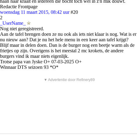
haan naar kraait en iedereen die bocht toch wel in z'n mik douwt.
Redactie Frontpage
woensdag 11 maart 2015, 08:42 uur
#20
2
_UserName_
Nog niet geregistreerd.
Aan de tafel brengen doen ze nu ook als iets niet klaar is nog. Wat is er
nu nieuw aan? Dat je nu het hele menu in een keer aan tafel krijgt?
Blijf maar in delen doen. Dan is de burger nog een beetje warm als de
frietjes op zijn. Overigens is het meestal 2 mc krokets, de andere
burgers vind ik maar niets eigenlijk.
Trotse papa van Jyske O+ 07-03-2025 O+
Winnaar DTS seizoen 93 *O*
▼ Advertentie door Refinery89