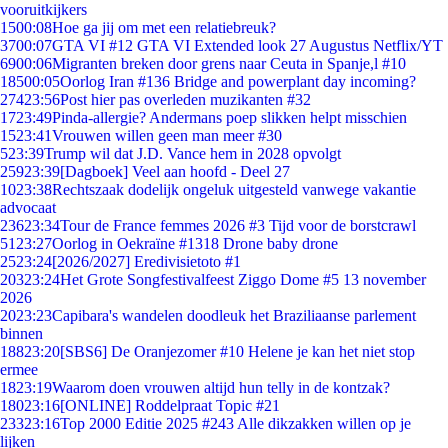
vooruitkijkers
15
00:08
Hoe ga jij om met een relatiebreuk?
37
00:07
GTA VI #12 GTA VI Extended look 27 Augustus Netflix/YT
69
00:06
Migranten breken door grens naar Ceuta in Spanje,l #10
185
00:05
Oorlog Iran #136 Bridge and powerplant day incoming?
274
23:56
Post hier pas overleden muzikanten #32
17
23:49
Pinda-allergie? Andermans poep slikken helpt misschien
15
23:41
Vrouwen willen geen man meer #30
5
23:39
Trump wil dat J.D. Vance hem in 2028 opvolgt
259
23:39
[Dagboek] Veel aan hoofd - Deel 27
10
23:38
Rechtszaak dodelijk ongeluk uitgesteld vanwege vakantie
advocaat
236
23:34
Tour de France femmes 2026 #3 Tijd voor de borstcrawl
51
23:27
Oorlog in Oekraïne #1318 Drone baby drone
25
23:24
[2026/2027] Eredivisietoto #1
203
23:24
Het Grote Songfestivalfeest Ziggo Dome #5 13 november
2026
20
23:23
Capibara's wandelen doodleuk het Braziliaanse parlement
binnen
188
23:20
[SBS6] De Oranjezomer #10 Helene je kan het niet stop
ermee
18
23:19
Waarom doen vrouwen altijd hun telly in de kontzak?
180
23:16
[ONLINE] Roddelpraat Topic #21
233
23:16
Top 2000 Editie 2025 #243 Alle dikzakken willen op je
lijken