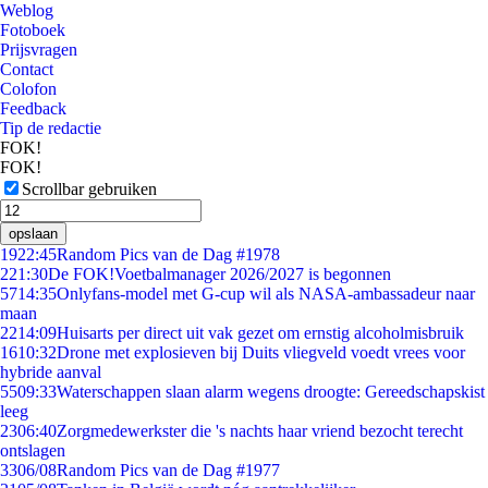
Weblog
Fotoboek
Prijsvragen
Contact
Colofon
Feedback
Tip de redactie
FOK!
FOK!
Scrollbar gebruiken
opslaan
19
22:45
Random Pics van de Dag #1978
2
21:30
De FOK!Voetbalmanager 2026/2027 is begonnen
57
14:35
Onlyfans-model met G-cup wil als NASA-ambassadeur naar
maan
22
14:09
Huisarts per direct uit vak gezet om ernstig alcoholmisbruik
16
10:32
Drone met explosieven bij Duits vliegveld voedt vrees voor
hybride aanval
55
09:33
Waterschappen slaan alarm wegens droogte: Gereedschapskist
leeg
23
06:40
Zorgmedewerkster die 's nachts haar vriend bezocht terecht
ontslagen
33
06/08
Random Pics van de Dag #1977