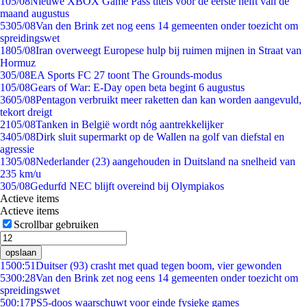
1
05/08
Nieuwe XBOX Game Pass titels voor de eerste helft van de
maand augustus
53
05/08
Van den Brink zet nog eens 14 gemeenten onder toezicht om
spreidingswet
18
05/08
Iran overweegt Europese hulp bij ruimen mijnen in Straat van
Hormuz
3
05/08
EA Sports FC 27 toont The Grounds-modus
1
05/08
Gears of War: E-Day open beta begint 6 augustus
36
05/08
Pentagon verbruikt meer raketten dan kan worden aangevuld,
tekort dreigt
21
05/08
Tanken in België wordt nóg aantrekkelijker
34
05/08
Dirk sluit supermarkt op de Wallen na golf van diefstal en
agressie
13
05/08
Nederlander (23) aangehouden in Duitsland na snelheid van
235 km/u
3
05/08
Gedurfd NEC blijft overeind bij Olympiakos
Actieve items
Actieve items
Scrollbar gebruiken
opslaan
15
00:51
Duitser (93) crasht met quad tegen boom, vier gewonden
53
00:28
Van den Brink zet nog eens 14 gemeenten onder toezicht om
spreidingswet
5
00:17
PS5-doos waarschuwt voor einde fysieke games