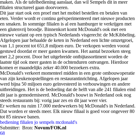
maken. Als de tafelbediening aanslaat, dan wil Sempels dit in meer
filialen structureel gaan doorvoeren.
Dit jaar start ook een proef met het mobiel bestellen en betalen van
eten. Verder wordt er continu geëxperimenteerd met nieuwe producten
en smaken. In sommige filialen is al een hamburger te verkrijgen met
een glutenvrij broodje. Binnenkort komt McDonald's ook met een
nieuwe variant op een typisch Nederlands visgerecht: de McKibbeling.
Afgelopen jaar behaalde de keten in Nederland een lichte omzetgroei,
van 1,1 procent tot 651,8 miljoen euro. De verkopen werden vooral
gestuwd doordat er meer gasten kwamen. Het aantal bezoeken steeg
met 2,2 procent. Door het uitgebreide ontbijtassortiment worden de
laatste tijd ook meer gasten in de ochtenduren ontvangen. Hierdoor
komen er maandelijks zeker 40.000 bezoekers extra.
McDonald's verkeert momenteel midden in een grote ombouwoperatie
van zijn keukenopstellingen en restaurantinrichting. Afgelopen jaar
werd bijna 50 miljoen euro geïnvesteerd in verbouwingen en andere
uitbreidingen. Het is de bedoeling dat de helft van alle 241 filialen eind
dit jaar is gemoderniseerd. McDonald's bouwt in Nederland ook nog
steeds restaurants bij: vorig jaar zes en dit jaar weer vier.
Er werken nu ruim 17.000 medewerkers bij McDonald's in Nederland.
Dat worden er steeds meer. Elk nieuw filiaal is goed voor ongeveer 80
tot 85 nieuwe banen.
bediening
filialen
jo sempels
mcdonald's
Submitter:
Bron:
Novum/FOK.nl
68