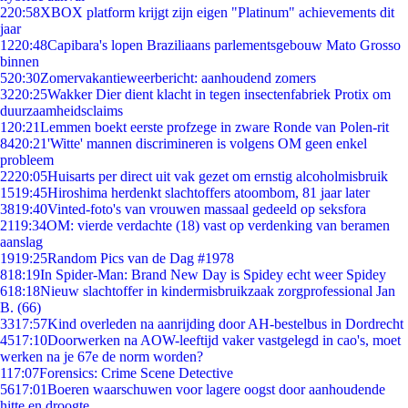
2
20:58
XBOX platform krijgt zijn eigen "Platinum" achievements dit
jaar
12
20:48
Capibara's lopen Braziliaans parlementsgebouw Mato Grosso
binnen
5
20:30
Zomervakantieweerbericht: aanhoudend zomers
32
20:25
Wakker Dier dient klacht in tegen insectenfabriek Protix om
duurzaamheidsclaims
1
20:21
Lemmen boekt eerste profzege in zware Ronde van Polen-rit
84
20:21
'Witte' mannen discrimineren is volgens OM geen enkel
probleem
22
20:05
Huisarts per direct uit vak gezet om ernstig alcoholmisbruik
15
19:45
Hiroshima herdenkt slachtoffers atoombom, 81 jaar later
38
19:40
Vinted-foto's van vrouwen massaal gedeeld op seksfora
21
19:34
OM: vierde verdachte (18) vast op verdenking van beramen
aanslag
19
19:25
Random Pics van de Dag #1978
8
18:19
In Spider-Man: Brand New Day is Spidey echt weer Spidey
6
18:18
Nieuw slachtoffer in kindermisbruikzaak zorgprofessional Jan
B. (66)
33
17:57
Kind overleden na aanrijding door AH-bestelbus in Dordrecht
45
17:10
Doorwerken na AOW-leeftijd vaker vastgelegd in cao's, moet
werken na je 67e de norm worden?
1
17:07
Forensics: Crime Scene Detective
56
17:01
Boeren waarschuwen voor lagere oogst door aanhoudende
hitte en droogte