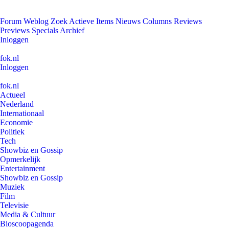
Forum
Weblog
Zoek
Actieve Items
Nieuws
Columns
Reviews
Previews
Specials
Archief
Inloggen
fok.nl
Inloggen
fok.nl
Actueel
Nederland
Internationaal
Economie
Politiek
Tech
Showbiz en Gossip
Opmerkelijk
Entertainment
Showbiz en Gossip
Muziek
Film
Televisie
Media & Cultuur
Bioscoopagenda