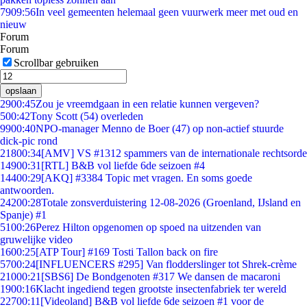
79
09:56
In veel gemeenten helemaal geen vuurwerk meer met oud en
nieuw
Forum
Forum
Scrollbar gebruiken
opslaan
29
00:45
Zou je vreemdgaan in een relatie kunnen vergeven?
5
00:42
Tony Scott (54) overleden
99
00:40
NPO-manager Menno de Boer (47) op non-actief stuurde
dick-pic rond
218
00:34
[AMV] VS #1312 spammers van de internationale rechtsorde
149
00:31
[RTL] B&B vol liefde 6de seizoen #4
144
00:29
[AKQ] #3384 Topic met vragen. En soms goede
antwoorden.
242
00:28
Totale zonsverduistering 12-08-2026 (Groenland, IJsland en
Spanje) #1
51
00:26
Perez Hilton opgenomen op spoed na uitzenden van
gruwelijke video
16
00:25
[ATP Tour] #169 Tosti Tallon back on fire
57
00:24
[INFLUENCERS #295] Van flodderslinger tot Shrek-crème
210
00:21
[SBS6] De Bondgenoten #317 We dansen de macaroni
19
00:16
Klacht ingediend tegen grootste insectenfabriek ter wereld
227
00:11
[Videoland] B&B vol liefde 6de seizoen #1 voor de