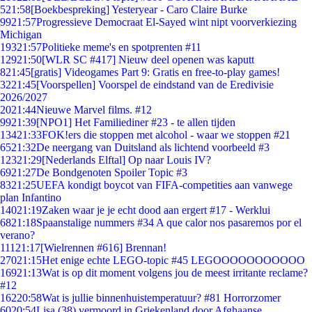
5
21:58
[Boekbespreking] Yesteryear - Caro Claire Burke
99
21:57
Progressieve Democraat El-Sayed wint nipt voorverkiezing
Michigan
193
21:57
Politieke meme's en spotprenten #11
129
21:50
[WLR SC #417] Nieuw deel openen was kaputt
8
21:45
[gratis] Videogames Part 9: Gratis en free-to-play games!
32
21:45
[Voorspellen] Voorspel de eindstand van de Eredivisie
2026/2027
20
21:44
Nieuwe Marvel films. #12
99
21:39
[NPO1] Het Familiediner #23 - te allen tijden
134
21:33
FOK!ers die stoppen met alcohol - waar we stoppen #21
65
21:32
De neergang van Duitsland als lichtend voorbeeld #3
123
21:29
[Nederlands Elftal] Op naar Louis IV?
69
21:27
De Bondgenoten Spoiler Topic #3
83
21:25
UEFA kondigt boycot van FIFA-competities aan vanwege
plan Infantino
140
21:19
Zaken waar je je echt dood aan ergert #17 - Werklui
68
21:18
Spaanstalige nummers #34 A que calor nos pasaremos por el
verano?
111
21:17
[Wielrennen #616] Brennan!
270
21:15
Het enige echte LEGO-topic #45 LEGOOOOOOOOOOO
169
21:13
Wat is op dit moment volgens jou de meest irritante reclame?
#12
162
20:58
Wat is jullie binnenhuistemperatuur? #81 Horrorzomer
60
20:54
Lisa (38) vermoord in Griekenland door Afghaanse