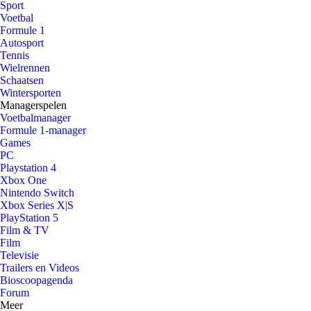
Sport
Voetbal
Formule 1
Autosport
Tennis
Wielrennen
Schaatsen
Wintersporten
Managerspelen
Voetbalmanager
Formule 1-manager
Games
PC
Playstation 4
Xbox One
Nintendo Switch
Xbox Series X|S
PlayStation 5
Film & TV
Film
Televisie
Trailers en Videos
Bioscoopagenda
Forum
Meer