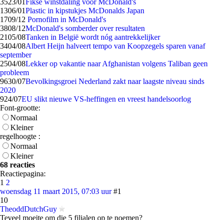
35
23/01
Fikse winstdaling voor McDonald's
13
06/01
Plastic in kipstukjes McDonalds Japan
17
09/12
Pornofilm in McDonald's
38
08/12
McDonald's somberder over resultaten
21
05/08
Tanken in België wordt nóg aantrekkelijker
34
04/08
Albert Heijn halveert tempo van Koopzegels sparen vanaf
september
25
04/08
Lekker op vakantie naar Afghanistan volgens Taliban geen
probleem
96
30/07
Bevolkingsgroei Nederland zakt naar laagste niveau sinds
2020
9
24/07
EU slikt nieuwe VS-heffingen en vreest handelsoorlog
Font-grootte:
Normaal
Kleiner
regelhoogte :
Normaal
Kleiner
68 reacties
Reactiepagina:
1
2
woensdag 11 maart 2015, 07:03 uur
#1
10
TheoddDutchGuy
Teveel moeite om die 5 filialen op te noemen?