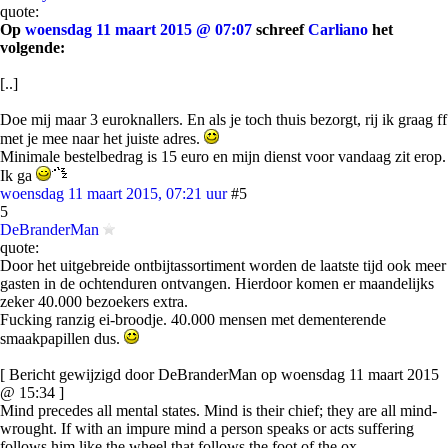
quote:
Op
woensdag 11 maart 2015 @ 07:07
schreef
Carliano
het
volgende:
[..]
Doe mij maar 3 euroknallers. En als je toch thuis bezorgt, rij ik graag ff
met je mee naar het juiste adres.
Minimale bestelbedrag is 15 euro en mijn dienst voor vandaag zit erop.
Ik ga
woensdag 11 maart 2015, 07:21 uur
#5
5
DeBranderMan
quote:
Door het uitgebreide ontbijtassortiment worden de laatste tijd ook meer
gasten in de ochtenduren ontvangen. Hierdoor komen er maandelijks
zeker 40.000 bezoekers extra.
Fucking ranzig ei-broodje. 40.000 mensen met dementerende
smaakpapillen dus.
[ Bericht gewijzigd door DeBranderMan op woensdag 11 maart 2015
@ 15:34 ]
Mind precedes all mental states. Mind is their chief; they are all mind-
wrought. If with an impure mind a person speaks or acts suffering
follows him like the wheel that follows the foot of the ox.