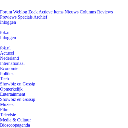
Forum
Weblog
Zoek
Actieve Items
Nieuws
Columns
Reviews
Previews
Specials
Archief
Inloggen
fok.nl
Inloggen
fok.nl
Actueel
Nederland
Internationaal
Economie
Politiek
Tech
Showbiz en Gossip
Opmerkelijk
Entertainment
Showbiz en Gossip
Muziek
Film
Televisie
Media & Cultuur
Bioscoopagenda