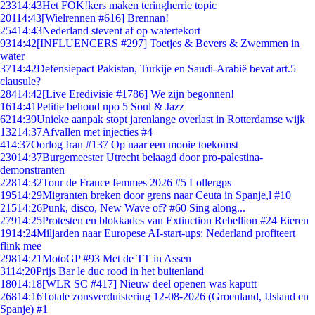
233
14:43
Het FOK!kers maken teringherrie topic
201
14:43
[Wielrennen #616] Brennan!
254
14:43
Nederland stevent af op watertekort
93
14:42
[INFLUENCERS #297] Toetjes & Bevers & Zwemmen in
water
37
14:42
Defensiepact Pakistan, Turkije en Saudi-Arabië bevat art.5
clausule?
284
14:42
[Live Eredivisie #1786] We zijn begonnen!
16
14:41
Petitie behoud npo 5 Soul & Jazz
62
14:39
Unieke aanpak stopt jarenlange overlast in Rotterdamse wijk
132
14:37
Afvallen met injecties #4
4
14:37
Oorlog Iran #137 Op naar een mooie toekomst
230
14:37
Burgemeester Utrecht belaagd door pro-palestina-
demonstranten
228
14:32
Tour de France femmes 2026 #5 Lollergps
195
14:29
Migranten breken door grens naar Ceuta in Spanje,l #10
215
14:26
Punk, disco, New Wave of? #60 Sing along...
279
14:25
Protesten en blokkades van Extinction Rebellion #24 Eieren
19
14:24
Miljarden naar Europese AI-start-ups: Nederland profiteert
flink mee
298
14:21
MotoGP #93 Met de TT in Assen
31
14:20
Prijs Bar le duc rood in het buitenland
180
14:18
[WLR SC #417] Nieuw deel openen was kaputt
268
14:16
Totale zonsverduistering 12-08-2026 (Groenland, IJsland en
Spanje) #1