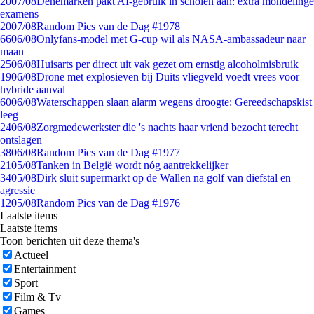
20
07/08
Denemarken pakt AI-gebruik in scholen aan: extra mondelinge
examens
20
07/08
Random Pics van de Dag #1978
66
06/08
Onlyfans-model met G-cup wil als NASA-ambassadeur naar
maan
25
06/08
Huisarts per direct uit vak gezet om ernstig alcoholmisbruik
19
06/08
Drone met explosieven bij Duits vliegveld voedt vrees voor
hybride aanval
60
06/08
Waterschappen slaan alarm wegens droogte: Gereedschapskist
leeg
24
06/08
Zorgmedewerkster die 's nachts haar vriend bezocht terecht
ontslagen
38
06/08
Random Pics van de Dag #1977
21
05/08
Tanken in België wordt nóg aantrekkelijker
34
05/08
Dirk sluit supermarkt op de Wallen na golf van diefstal en
agressie
12
05/08
Random Pics van de Dag #1976
Laatste items
Laatste items
Toon berichten uit deze thema's
Actueel
Entertainment
Sport
Film & Tv
Games