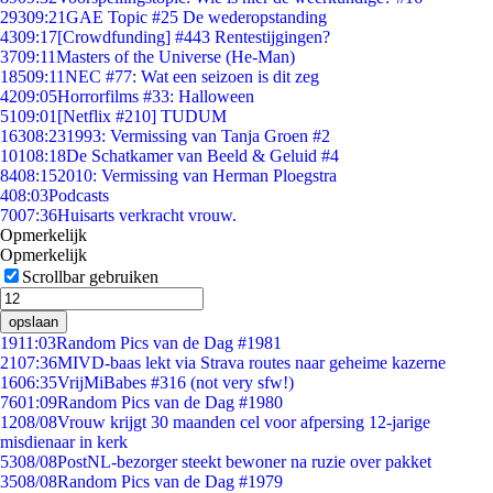
293
09:21
GAE Topic #25 De wederopstanding
43
09:17
[Crowdfunding] #443 Rentestijgingen?
37
09:11
Masters of the Universe (He-Man)
185
09:11
NEC #77: Wat een seizoen is dit zeg
42
09:05
Horrorfilms #33: Halloween
51
09:01
[Netflix #210] TUDUM
163
08:23
1993: Vermissing van Tanja Groen #2
101
08:18
De Schatkamer van Beeld & Geluid #4
84
08:15
2010: Vermissing van Herman Ploegstra
4
08:03
Podcasts
70
07:36
Huisarts verkracht vrouw.
Opmerkelijk
Opmerkelijk
Scrollbar gebruiken
opslaan
19
11:03
Random Pics van de Dag #1981
21
07:36
MIVD-baas lekt via Strava routes naar geheime kazerne
16
06:35
VrijMiBabes #316 (not very sfw!)
76
01:09
Random Pics van de Dag #1980
12
08/08
Vrouw krijgt 30 maanden cel voor afpersing 12-jarige
misdienaar in kerk
53
08/08
PostNL-bezorger steekt bewoner na ruzie over pakket
35
08/08
Random Pics van de Dag #1979