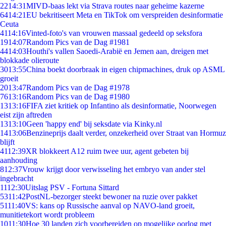
22
14:31
MIVD-baas lekt via Strava routes naar geheime kazerne
64
14:21
EU bekritiseert Meta en TikTok om verspreiden desinformatie
Ceuta
41
14:16
Vinted-foto's van vrouwen massaal gedeeld op seksfora
19
14:07
Random Pics van de Dag #1981
44
14:03
Houthi's vallen Saoedi-Arabië en Jemen aan, dreigen met
blokkade olieroute
30
13:55
China boekt doorbraak in eigen chipmachines, druk op ASML
groeit
20
13:47
Random Pics van de Dag #1978
76
13:16
Random Pics van de Dag #1980
13
13:16
FIFA ziet kritiek op Infantino als desinformatie, Noorwegen
eist zijn aftreden
13
13:10
Geen 'happy end' bij seksdate via Kinky.nl
14
13:06
Benzineprijs daalt verder, onzekerheid over Straat van Hormuz
blijft
41
12:39
XR blokkeert A12 ruim twee uur, agent gebeten bij
aanhouding
8
12:37
Vrouw krijgt door verwisseling het embryo van ander stel
ingebracht
11
12:30
Uitslag PSV - Fortuna Sittard
53
11:42
PostNL-bezorger steekt bewoner na ruzie over pakket
51
11:40
VS: kans op Russische aanval op NAVO-land groeit,
munitietekort wordt probleem
10
11:30
Hoe 30 landen zich voorbereiden op mogelijke oorlog met