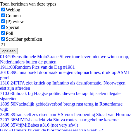
Toon berichten van deze types
Weblog
Column
(P)review
Special
Poll
Scrollbar gebruiken
opslaan
0
13:59
Sensationele Moto2-race Silverstone levert nieuwe winnaar op,
Nederlanders buiten de punten
19
11:03
Random Pics van de Dag #1981
30
10:39
China boekt doorbraak in eigen chipmachines, druk op ASML
groeit
13
10:24
FIFA ziet kritiek op Infantino als desinformatie, Noorwegen
eist zijn aftreden
7
10:03
Inbraak bij Haagse politie: dieven betrapt bij stelen illegale
sigaretten
18
09:50
Nachtelijk gebiedsverbod brengt rust terug in Rotterdamse
wijk
23
09:39
Iran stelt zes eisen aan VS voor heropening Straat van Hormuz
22
07:36
MIVD-baas lekt via Strava routes naar geheime kazerne
16
06:35
VrijMiBabes #316 (not very sfw!)
6
06:30
Trailers kijken: de bioscoopreleases van week 32