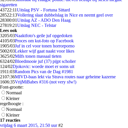
sigaretten
437
22:11
Uitslag PSV - Fortuna Sittard
285
22:13
Vollering slaat dubbelslag in Nice en neemt geel over
283
00:01
Uitslag AZ - ADO Den Haag
278
19:21
Uitslag NEC - Telstar
Lees ook
32
05/03
Naaktfoto's geile juf opgedoken
41
05/03
Proces om kut-foto op Facebook
19
05/03
Juf in cel voor tonen horrorporno
50
02/03
Lekker wijf gaat naakt voor likes
36
25/02
Milfs tonen massaal tieten
63
24/02
Bloedmooie juf (37) pijpt scholier
1
24/02
Djokovic: woede moet er soms uit
19
11:03
Random Pics van de Dag #1981
21
07:36
MIVD-baas lekt via Strava routes naar geheime kazerne
16
06:35
VrijMiBabes #316 (not very sfw!)
Font-grootte:
Normaal
Kleiner
regelhoogte :
Normaal
Kleiner
17 reacties
vrijdag 6 maart 2015, 21:50 uur
#2