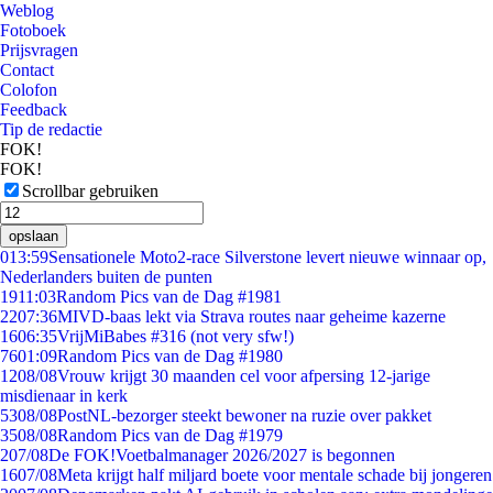
Weblog
Fotoboek
Prijsvragen
Contact
Colofon
Feedback
Tip de redactie
FOK!
FOK!
Scrollbar gebruiken
opslaan
0
13:59
Sensationele Moto2-race Silverstone levert nieuwe winnaar op,
Nederlanders buiten de punten
19
11:03
Random Pics van de Dag #1981
22
07:36
MIVD-baas lekt via Strava routes naar geheime kazerne
16
06:35
VrijMiBabes #316 (not very sfw!)
76
01:09
Random Pics van de Dag #1980
12
08/08
Vrouw krijgt 30 maanden cel voor afpersing 12-jarige
misdienaar in kerk
53
08/08
PostNL-bezorger steekt bewoner na ruzie over pakket
35
08/08
Random Pics van de Dag #1979
2
07/08
De FOK!Voetbalmanager 2026/2027 is begonnen
16
07/08
Meta krijgt half miljard boete voor mentale schade bij jongeren