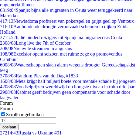
ongemerkt filmen
63
19:04
Spanje: bijna alle migranten in Ceuta weer teruggekeerd naar
Marokko
4
17:13
Niewiadoma profiteert van pokerspel en grijpt geel op Ventoux
7
16:10
Aanhoudende droogte veroorzaakt scheuren in dijken Zuid-
Holland
27
15:52
Italië hindert reizigers uit Spanje na migratiecrisis Ceuta
23
08/08
Long live the 7th of October
2
08/08
Nieuw te streamen in augustus
1
08/08
Excelsior opent seizoen met ruime zege op promovendus
Cambuur
60
08/08
Waterschappen slaan alarm wegens droogte: Gereedschapskist
leeg
37
08/08
Random Pics van de Dag #1833
16
08/08
Meta krijgt half miljard boete voor mentale schade bij jongeren
42
08/08
Voedselprijzen wereldwijd op hoogste niveau in ruim drie jaar
29
08/08
Kabinet geeft bedrijven geen compensatie voor schade door
laagwater
Forum
Forum
Scrollbar gebruiken
opslaan
272
14:43
Russia vs Ukraine #91