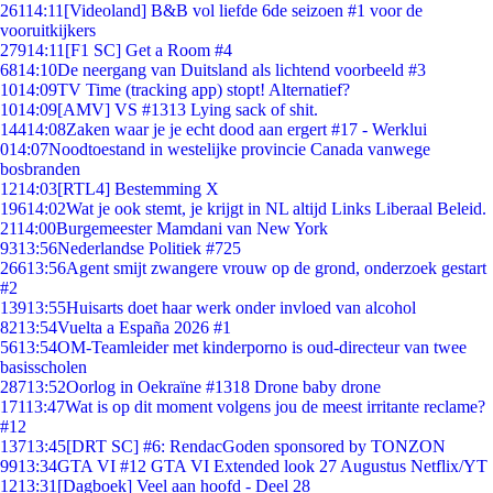
261
14:11
[Videoland] B&B vol liefde 6de seizoen #1 voor de
vooruitkijkers
279
14:11
[F1 SC] Get a Room #4
68
14:10
De neergang van Duitsland als lichtend voorbeeld #3
10
14:09
TV Time (tracking app) stopt! Alternatief?
10
14:09
[AMV] VS #1313 Lying sack of shit.
144
14:08
Zaken waar je je echt dood aan ergert #17 - Werklui
0
14:07
Noodtoestand in westelijke provincie Canada vanwege
bosbranden
12
14:03
[RTL4] Bestemming X
196
14:02
Wat je ook stemt, je krijgt in NL altijd Links Liberaal Beleid.
21
14:00
Burgemeester Mamdani van New York
93
13:56
Nederlandse Politiek #725
266
13:56
Agent smijt zwangere vrouw op de grond, onderzoek gestart
#2
139
13:55
Huisarts doet haar werk onder invloed van alcohol
82
13:54
Vuelta a España 2026 #1
56
13:54
OM-Teamleider met kinderporno is oud-directeur van twee
basisscholen
287
13:52
Oorlog in Oekraïne #1318 Drone baby drone
171
13:47
Wat is op dit moment volgens jou de meest irritante reclame?
#12
137
13:45
[DRT SC] #6: RendacGoden sponsored by TONZON
99
13:34
GTA VI #12 GTA VI Extended look 27 Augustus Netflix/YT
12
13:31
[Dagboek] Veel aan hoofd - Deel 28