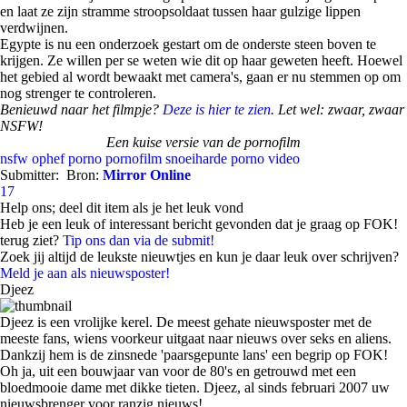
en laat ze zijn stramme stroopsoldaat tussen haar gulzige lippen
verdwijnen.
Egypte is nu een onderzoek gestart om de onderste steen boven te
krijgen. Ze willen per se weten wie dit op haar geweten heeft. Hoewel
het gebied al wordt bewaakt met camera's, gaan er nu stemmen op om
nog strenger te controleren.
Benieuwd naar het filmpje?
Deze is hier te zien
. Let wel: zwaar, zwaar
NSFW!
Een kuise versie van de pornofilm
nsfw
ophef
porno
pornofilm
snoeiharde porno
video
Submitter:
Bron:
Mirror Online
17
Help ons; deel dit item als je het leuk vond
Heb je een leuk of interessant bericht gevonden dat je graag op FOK!
terug ziet?
Tip ons dan via de submit!
Zoek jij altijd de leukste nieuwtjes en kun je daar leuk over schrijven?
Meld je aan als nieuwsposter!
Djeez
Djeez is een vrolijke kerel. De meest gehate nieuwsposter met de
meeste fans, wiens voorkeur uitgaat naar nieuws over seks en aliens.
Dankzij hem is de zinsnede 'paarsgepunte lans' een begrip op FOK!
Oh ja, uit een bouwjaar van voor de 80's en getrouwd met een
bloedmooie dame met dikke tieten. Djeez, al sinds februari 2007 uw
nieuwsbrenger voor ranzig nieuws!