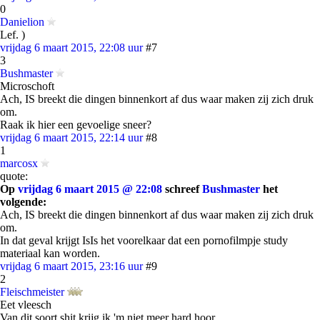
0
Danielion
Lef. )
vrijdag 6 maart 2015, 22:08 uur
#7
3
Bushmaster
Microschoft
Ach, IS breekt die dingen binnenkort af dus waar maken zij zich druk
om.
Raak ik hier een gevoelige sneer?
vrijdag 6 maart 2015, 22:14 uur
#8
1
marcosx
quote:
Op
vrijdag 6 maart 2015 @ 22:08
schreef
Bushmaster
het
volgende:
Ach, IS breekt die dingen binnenkort af dus waar maken zij zich druk
om.
In dat geval krijgt IsIs het voorelkaar dat een pornofilmpje study
materiaal kan worden.
vrijdag 6 maart 2015, 23:16 uur
#9
2
Fleischmeister
Eet vleesch
Van dit soort shit krijg ik 'm niet meer hard hoor