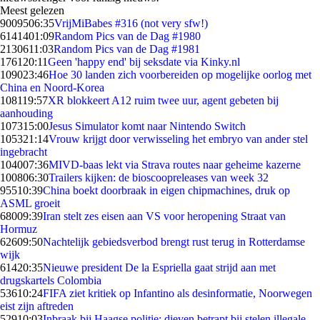
Meest gelezen
90095
06:35
VrijMiBabes #316 (not very sfw!)
61414
01:09
Random Pics van de Dag #1980
21306
11:03
Random Pics van de Dag #1981
1761
20:11
Geen 'happy end' bij seksdate via Kinky.nl
1090
23:46
Hoe 30 landen zich voorbereiden op mogelijke oorlog met
China en Noord-Korea
1081
19:57
XR blokkeert A12 ruim twee uur, agent gebeten bij
aanhouding
1073
15:00
Jesus Simulator komt naar Nintendo Switch
1053
21:14
Vrouw krijgt door verwisseling het embryo van ander stel
ingebracht
1040
07:36
MIVD-baas lekt via Strava routes naar geheime kazerne
1008
06:30
Trailers kijken: de bioscoopreleases van week 32
955
10:39
China boekt doorbraak in eigen chipmachines, druk op
ASML groeit
680
09:39
Iran stelt zes eisen aan VS voor heropening Straat van
Hormuz
626
09:50
Nachtelijk gebiedsverbod brengt rust terug in Rotterdamse
wijk
614
20:35
Nieuwe president De la Espriella gaat strijd aan met
drugskartels Colombia
536
10:24
FIFA ziet kritiek op Infantino als desinformatie, Noorwegen
eist zijn aftreden
529
10:03
Inbraak bij Haagse politie: dieven betrapt bij stelen illegale