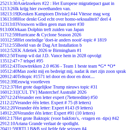
252
13:30
Asielzoekers #22 : Het Europese migratiepact gaat in
12
13:26
Ik krijg hier zweethanden van.
182
13:19
[Keuken Kampioen Divisie] #44 Vitesse mag weg
136
13:08
Hoe denkt God echt over homo-seksualiteit? deel 4
123
13:03
Vrouwen willen geen man meer #30
9
13:00
Orkaan Dolphin treft zuiden van Japan
117
12:59
Hurricane & Cyclone Season 2026
103
12:58
Het oneindige 'doet-ie anders nooit'-topic # 1819
271
12:55
Beeld van de Dag Art Installation b
10
12:52
EK Atletiek 2026 te Birmingham #1
80
12:50
Trump wil dat J.D. Vance hem in 2028 opvolgt
135
12:47
+7 telspel #95
185
12:43
Touwtrekken 2.0 #636 - Team 1 beste team *G* *O*
105
12:40
Man zoekt mij en bedreigt mij, nadat ik met zijn zoon sprak
209
12:40
Teltopic #1571 tel door en door en door....
59
12:39
Eeuwig voortleven
72
12:37
Het grote dagelijkse Trump nieuws topic #31
160
12:31
[CUL TV] Masterchef Australië 2026
207
12:24
Verander een letter expert (7lettereditie) #50
21
12:22
Verander één letter. Expert # 75 (8 letters)
56
12:20
Verander één letter: Expert #143 (9 letters)
149
12:20
Verander één letter: Expert #91 (10 letters)
69
12:17
Het grote Baktopic (voor bakfoto's, -vragen en -tips) #42
29
12:10
Ariana Grande verlaat de spotlight.
204
11:59
[RTL] B&B vol liefde 6de seizoen #4