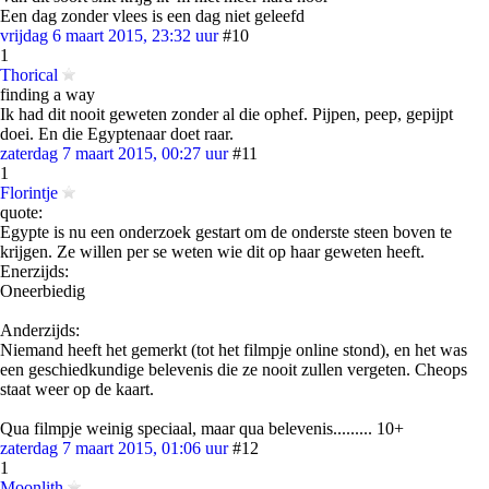
Een dag zonder vlees is een dag niet geleefd
vrijdag 6 maart 2015, 23:32 uur
#10
1
Thorical
finding a way
Ik had dit nooit geweten zonder al die ophef. Pijpen, peep, gepijpt
doei. En die Egyptenaar doet raar.
zaterdag 7 maart 2015, 00:27 uur
#11
1
Florintje
quote:
Egypte is nu een onderzoek gestart om de onderste steen boven te
krijgen. Ze willen per se weten wie dit op haar geweten heeft.
Enerzijds:
Oneerbiedig
Anderzijds:
Niemand heeft het gemerkt (tot het filmpje online stond), en het was
een geschiedkundige belevenis die ze nooit zullen vergeten. Cheops
staat weer op de kaart.
Qua filmpje weinig speciaal, maar qua belevenis......... 10+
zaterdag 7 maart 2015, 01:06 uur
#12
1
Moonlith