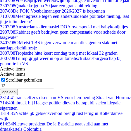
42
07/08
Voedselprijzen wereldwijd op hoogste niveau in ruim drie jaar
23
07/08
Quake krijgt na 30 jaar een gratis uitbreiding
2
07/08
De FOK!Voetbalmanager 2026/2027 is begonnen
71
07/08
Meer agressie tegen een andersluidende politieke mening, laat
jij je intimideren?
32
07/08
Amsterdams dierenasiel DOA overspoeld met babykonijntjes
29
07/08
Kabinet geeft bedrijven geen compensatie voor schade door
laagwater
24
07/08
OM eist TBS tegen verwarde man die agenten stak met
aardappelschilmesje
30
07/08
Tropische hitte keert zondag terug met lokaal 32 graden
30
07/08
Trump grijpt weer in op automatisch staatsburgerschap bij
geboorte in VS
Actieve items
Actieve items
Scrollbar gebruiken
opslaan
23
14:41
Iran stelt zes eisen aan VS voor heropening Straat van Hormuz
7
14:40
Inbraak bij Haagse politie: dieven betrapt bij stelen illegale
sigaretten
18
14:35
Nachtelijk gebiedsverbod brengt rust terug in Rotterdamse
wijk
6
14:34
Nieuwe president De la Espriella gaat strijd aan met
drugskartels Colombia