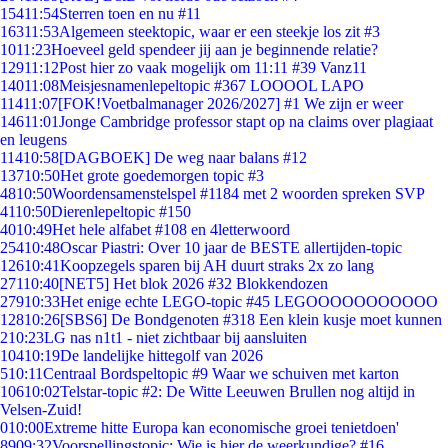
154
11:54
Sterren toen en nu #11
163
11:53
Algemeen steektopic, waar er een steekje los zit #3
10
11:23
Hoeveel geld spendeer jij aan je beginnende relatie?
129
11:12
Post hier zo vaak mogelijk om 11:11 #39 Vanz11
140
11:08
Meisjesnamenlepeltopic #367 LOOOOL LAPO
114
11:07
[FOK!Voetbalmanager 2026/2027] #1 We zijn er weer
146
11:01
Jonge Cambridge professor stapt op na claims over plagiaat
en leugens
114
10:58
[DAGBOEK] De weg naar balans #12
137
10:50
Het grote goedemorgen topic #3
48
10:50
Woordensamenstelspel #1184 met 2 woorden spreken SVP
41
10:50
Dierenlepeltopic #150
40
10:49
Het hele alfabet #108 en 4letterwoord
254
10:48
Oscar Piastri: Over 10 jaar de BESTE allertijden-topic
126
10:41
Koopzegels sparen bij AH duurt straks 2x zo lang
271
10:40
[NET5] Het blok 2026 #32 Blokkendozen
279
10:33
Het enige echte LEGO-topic #45 LEGOOOOOOOOOOO
128
10:26
[SBS6] De Bondgenoten #318 Een klein kusje moet kunnen
2
10:23
LG nas n1t1 - niet zichtbaar bij aansluiten
104
10:19
De landelijke hittegolf van 2026
5
10:11
Centraal Bordspeltopic #9 Waar we schuiven met karton
106
10:02
Telstar-topic #2: De Witte Leeuwen Brullen nog altijd in
Velsen-Zuid!
0
10:00
Extreme hitte Europa kan economische groei tenietdoen'
89
09:32
Voorspellingstopic: Wie is hier de weerkundige? #16