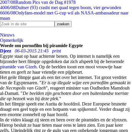
20
07/08
Random Pics van de Dag #1978
40
06/08
Duitser (93) crasht met quad tegen boom, vier gewonden
66
06/08
Onlyfans-model met G-cup wil als NASA-ambassadeur naar
maan
Nieuws
Opmerkelijk
Woede om pornofilm bij piramide Egypte
Djeez
06-03-2015 21:45
print
Egypte staat op haar achterste benen. Op internet is namelijk een
bijzonder heet filmpje opgedoken dat zich afspeelt bij de beroemde
piramide van Gizeh
. Op de beelden toont een mooi vrouwtje haar
tieten en geeft ze haar vriendje een pijpbeurt.
Het geile filmpje gaat als een tiet over het internet. Tot groot verdriet
van de Egyptenaren. "
Er is op illegale wijze een pornofilm gemaakt in
de Necropolis van Gizeh
", reageert minister van Oudheden Mamdouh
al-Damati. "
De beelden zijn geschoten door een buitenlandse toeriste
die op bezoek was bij deze plek.
"
In het filmpje speelt ene Aurita de hoofdrol. Deze Europese brunette
draagt een geel topje en een hotpants van spijkerstof. Verder draagt zij
een enorme zonnebril op haar hoofd.
In de video klaagt zij steen en been over de piramides en de sfynxen.
Hierop besluit ze haar tieten maar eens te laten zien. Een paar keer
zelfs. Uiteindelijk ritst ze de gulp van een onbekende jongeman open