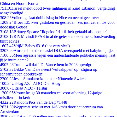
China en Noord-Korea
75
11:03
Israël meldt dood twee militairen in Zuid-Libanon, vergelding
aangekondigd
3
08:25
Vollering slaat dubbelslag in Nice en neemt geel over
12
08:24
Broer 135 keer gestoken en gesneden: zes jaar cel en tbs voor
doodslag Gouda
31
08:18
Britney Spears: "Ik geloof dat ik heb gefaald als moeder"
21
08:17
RIVM vindt PFAS in al de geteste moedermelk, borstvoeding
blijft advies
16
07:42
VrijMiBabes #316 (not very sfw!)
32
07:20
Amsterdams dierenasiel DOA overspoeld met babykonijntjes
71
06:36
Meer agressie tegen een andersluidende politieke mening, laat
jij je intimideren?
49
05:28
Trump wil dat J.D. Vance hem in 2028 opvolgt
57
02:32
Dikke Van Dale neemt 'vulvalippen' op: 'stigma op
schaamlippen doorbreken'
22
00:28
Jesus Simulator komt naar Nintendo Switch
1
00:25
Uitslag AZ - ADO Den Haag
3
00:07
Uitslag NEC - Telstar
12
00:05
Vrouw krijgt 30 maanden cel voor afpersing 12-jarige
misdienaar in kerk
43
22:22
Random Pics van de Dag #1448
26
21:30
Wegpiraat scheurt met 146 km/u door het centrum van
Amsterdam
39
20:08
CDA en D66 willen ingrijpen tegen 'gluurbrillen' die mensen