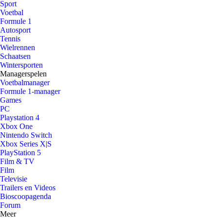
Sport
Voetbal
Formule 1
Autosport
Tennis
Wielrennen
Schaatsen
Wintersporten
Managerspelen
Voetbalmanager
Formule 1-manager
Games
PC
Playstation 4
Xbox One
Nintendo Switch
Xbox Series X|S
PlayStation 5
Film & TV
Film
Televisie
Trailers en Videos
Bioscoopagenda
Forum
Meer