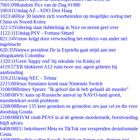
76
01:09
Random Pics van de Dag #1980
1
00:01
Uitslag AZ - ADO Den Haag
10
23:46
Hoe 30 landen zich voorbereiden op mogelijke oorlog met
China en Noord-Korea
3
22:13
Vollering slaat dubbelslag in Nice en neemt geel over
11
22:11
Uitslag PSV - Fortuna Sittard
8
21:14
Vrouw krijgt door verwisseling het embryo van ander stel
ingebracht
6
20:35
Nieuwe president De la Espriella gaat strijd aan met
drugskartels Colombia
13
20:11
Geen 'happy end' bij seksdate via Kinky.nl
41
19:57
XR blokkeert A12 ruim twee uur, agent gebeten bij
aanhouding
3
19:21
Uitslag NEC - Telstar
22
15:00
Jesus Simulator komt naar Nintendo Switch
31
08/08
Britney Spears: "Ik geloof dat ik heb gefaald als moeder"
51
08/08
VS: kans op Russische aanval op NAVO-land groeit,
munitietekort wordt probleem
12
08/08
Broer 135 keer gestoken en gesneden: zes jaar cel en tbs voor
doodslag Gouda
21
08/08
RIVM vindt PFAS in al de geteste moedermelk, borstvoeding
blijft advies
64
08/08
EU bekritiseert Meta en TikTok om verspreiden desinformatie
Ceuta
44
08/08
Houthi's vallen Saoedi-Arabië en Jemen aan, dreigen met