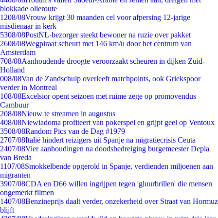
blokkade olieroute
12
08/08
Vrouw krijgt 30 maanden cel voor afpersing 12-jarige
misdienaar in kerk
53
08/08
PostNL-bezorger steekt bewoner na ruzie over pakket
26
08/08
Wegpiraat scheurt met 146 km/u door het centrum van
Amsterdam
7
08/08
Aanhoudende droogte veroorzaakt scheuren in dijken Zuid-
Holland
0
08/08
Van de Zandschulp overleeft matchpoints, ook Griekspoor
verder in Montreal
1
08/08
Excelsior opent seizoen met ruime zege op promovendus
Cambuur
2
08/08
Nieuw te streamen in augustus
4
08/08
Niewiadoma profiteert van pokerspel en grijpt geel op Ventoux
35
08/08
Random Pics van de Dag #1979
27
07/08
Italië hindert reizigers uit Spanje na migratiecrisis Ceuta
24
07/08
Vier aanhoudingen na doodsbedreiging burgemeester Depla
van Breda
11
07/08
Smokkelbende opgerold in Spanje, verdienden miljoenen aan
migranten
39
07/08
CDA en D66 willen ingrijpen tegen 'gluurbrillen' die mensen
ongemerkt filmen
14
07/08
Benzineprijs daalt verder, onzekerheid over Straat van Hormuz
blijft