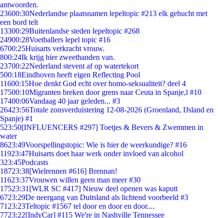
antwoorden.
236
00:30
Nederlandse plaatsnamen lepeltopic #213 elk gehucht met
een bord telt
133
00:29
Buitenlandse steden lepeltopic #268
249
00:28
Voetballers lepel topic #16
67
00:25
Huisarts verkracht vrouw.
8
00:24
Ik krijg hier zweethanden van.
237
00:22
Nederland stevent af op watertekort
5
00:18
Eindhoven heeft eigen Reflecting Pool
116
00:15
Hoe denkt God echt over homo-seksualiteit? deel 4
175
00:10
Migranten breken door grens naar Ceuta in Spanje,l #10
174
00:06
Vandaag 40 jaar geleden... #3
264
23:56
Totale zonsverduistering 12-08-2026 (Groenland, IJsland en
Spanje) #1
5
23:50
[INFLUENCERS #297] Toetjes & Bevers & Zwemmen in
water
86
23:49
Voorspellingstopic: Wie is hier de weerkundige? #16
119
23:47
Huisarts doet haar werk onder invloed van alcohol
3
23:45
Podcasts
187
23:38
[Wielrennen #616] Brennan!
116
23:37
Vrouwen willen geen man meer #30
175
23:31
[WLR SC #417] Nieuw deel openen was kaputt
67
23:29
De neergang van Duitsland als lichtend voorbeeld #3
71
23:23
Teltopic #1567 tel door en door en door....
77
23:22
[IndyCar] #115 We're in Nashville Tennessee