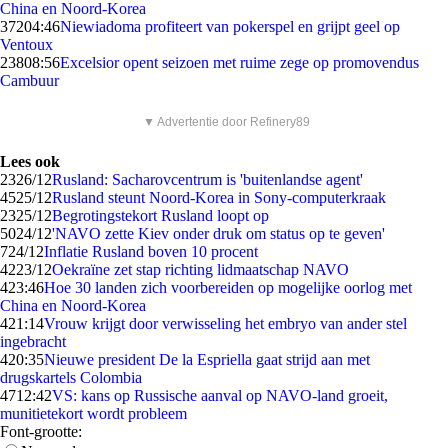
China en Noord-Korea
372
04:46
Niewiadoma profiteert van pokerspel en grijpt geel op
Ventoux
238
08:56
Excelsior opent seizoen met ruime zege op promovendus
Cambuur
▼ Advertentie door Refinery89
Lees ook
23
26/12
Rusland: Sacharovcentrum is 'buitenlandse agent'
45
25/12
Rusland steunt Noord-Korea in Sony-computerkraak
23
25/12
Begrotingstekort Rusland loopt op
50
24/12
'NAVO zette Kiev onder druk om status op te geven'
7
24/12
Inflatie Rusland boven 10 procent
42
23/12
Oekraïne zet stap richting lidmaatschap NAVO
4
23:46
Hoe 30 landen zich voorbereiden op mogelijke oorlog met
China en Noord-Korea
4
21:14
Vrouw krijgt door verwisseling het embryo van ander stel
ingebracht
4
20:35
Nieuwe president De la Espriella gaat strijd aan met
drugskartels Colombia
47
12:42
VS: kans op Russische aanval op NAVO-land groeit,
munitietekort wordt probleem
Font-grootte: