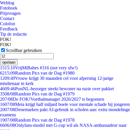
Weblog
Fotoboek
Prijsvragen
Contact
Colofon
Feedback
Tip de redactie
FOK!
FOK!
Scrollbar gebruiken
opslaan
15
15:10
VrijMiBabes #316 (not very sfw!)
62
15:09
Random Pics van de Dag #1980
12
09:49
Vrouw krijgt 30 maanden cel voor afpersing 12-jarige
misdienaar in kerk
46
09:46
PostNL-bezorger steekt bewoner na ruzie over pakket
35
08/08
Random Pics van de Dag #1979
2
07/08
De FOK!Voetbalmanager 2026/2027 is begonnen
16
07/08
Meta krijgt half miljard boete voor mentale schade bij jongeren
20
07/08
Denemarken pakt AI-gebruik in scholen aan: extra mondelinge
examens
19
07/08
Random Pics van de Dag #1978
66
06/08
Onlyfans-model met G-cup wil als NASA-ambassadeur naar