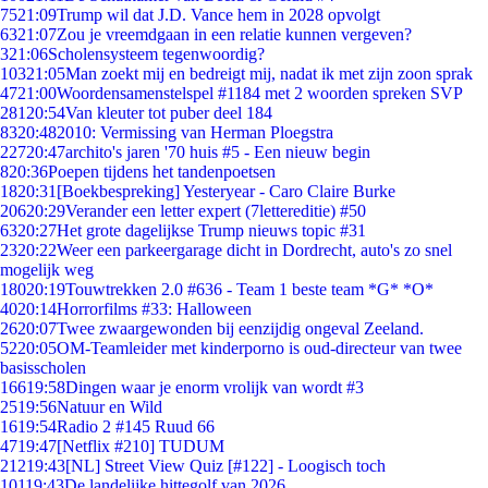
75
21:09
Trump wil dat J.D. Vance hem in 2028 opvolgt
63
21:07
Zou je vreemdgaan in een relatie kunnen vergeven?
3
21:06
Scholensysteem tegenwoordig?
103
21:05
Man zoekt mij en bedreigt mij, nadat ik met zijn zoon sprak
47
21:00
Woordensamenstelspel #1184 met 2 woorden spreken SVP
281
20:54
Van kleuter tot puber deel 184
83
20:48
2010: Vermissing van Herman Ploegstra
227
20:47
archito's jaren '70 huis #5 - Een nieuw begin
8
20:36
Poepen tijdens het tandenpoetsen
18
20:31
[Boekbespreking] Yesteryear - Caro Claire Burke
206
20:29
Verander een letter expert (7lettereditie) #50
63
20:27
Het grote dagelijkse Trump nieuws topic #31
23
20:22
Weer een parkeergarage dicht in Dordrecht, auto's zo snel
mogelijk weg
180
20:19
Touwtrekken 2.0 #636 - Team 1 beste team *G* *O*
40
20:14
Horrorfilms #33: Halloween
26
20:07
Twee zwaargewonden bij eenzijdig ongeval Zeeland.
52
20:05
OM-Teamleider met kinderporno is oud-directeur van twee
basisscholen
166
19:58
Dingen waar je enorm vrolijk van wordt #3
25
19:56
Natuur en Wild
16
19:54
Radio 2 #145 Ruud 66
47
19:47
[Netflix #210] TUDUM
212
19:43
[NL] Street View Quiz [#122] - Loogisch toch
101
19:43
De landelijke hittegolf van 2026