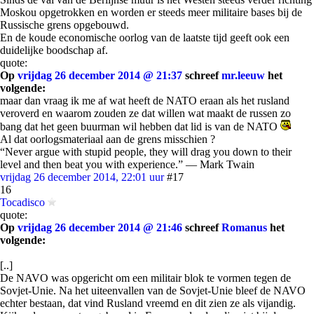
Moskou opgetrokken en worden er steeds meer militaire bases bij de
Russische grens opgebouwd.
En de koude economische oorlog van de laatste tijd geeft ook een
duidelijke boodschap af.
quote:
Op
vrijdag 26 december 2014 @ 21:37
schreef
mr.leeuw
het
volgende:
maar dan vraag ik me af wat heeft de NATO eraan als het rusland
veroverd en waarom zouden ze dat willen wat maakt de russen zo
bang dat het geen buurman wil hebben dat lid is van de NATO
Al dat oorlogsmateriaal aan de grens misschien ?
“Never argue with stupid people, they will drag you down to their
level and then beat you with experience.” ― Mark Twain
vrijdag 26 december 2014, 22:01 uur
#17
16
Tocadisco
quote:
Op
vrijdag 26 december 2014 @ 21:46
schreef
Romanus
het
volgende:
[..]
De NAVO was opgericht om een militair blok te vormen tegen de
Sovjet-Unie. Na het uiteenvallen van de Sovjet-Unie bleef de NAVO
echter bestaan, dat vind Rusland vreemd en dit zien ze als vijandig.