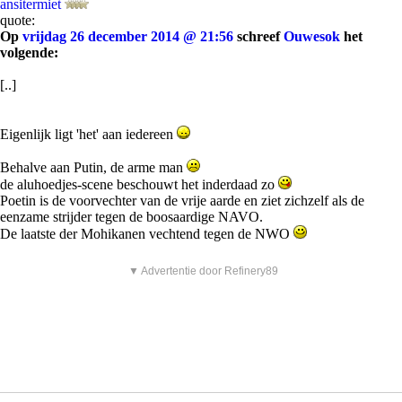
ansitermiet
quote:
Op
vrijdag 26 december 2014 @ 21:56
schreef
Ouwesok
het
volgende:
[..]
Eigenlijk ligt 'het' aan iedereen
Behalve aan Putin, de arme man
de aluhoedjes-scene beschouwt het inderdaad zo
Poetin is de voorvechter van de vrije aarde en ziet zichzelf als de
eenzame strijder tegen de boosaardige NAVO.
De laatste der Mohikanen vechtend tegen de NWO
▼ Advertentie door Refinery89