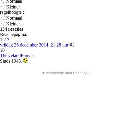
Normaal
Kleiner
regelhoogte :
Normaal
Kleiner
134 reacties
Reactiepagina:
1
2
3
vrijdag 26 december 2014, 21:28 uur
#1
10
TheIcelandPony
Sinds 1948.
▼ Advertentie door Refinery89