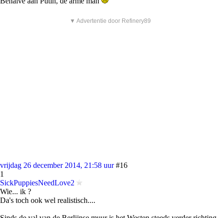
Behalve aan Putin, de arme man
▼ Advertentie door Refinery89
vrijdag 26 december 2014, 21:58 uur
#16
1
SickPuppiesNeedLove2
Wie... ik ?
Da's toch ook wel realistisch....
Sinds de val van de Berlijnse muur is het Westen steeds verder richting