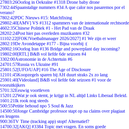
278
03:26
Oorlog in Oekraïne #1318 Drone baby drone
73
02:44
Spaanstalige nummers #34 A que calor nos pasaremos por el
verano?
78
02:42
PDC Nieuws #15: Matchfixing
298
02:40
[AMV] VS #1312 spammers van de internationale rechtsorde
46
02:35
Chinese Politiek #1 - Het Pad van de Draak
282
02:24
Post hier pas overleden muzikanten #32
111
02:22
[FOK!Voetbalmanager 2026/2027] #1 We zijn er weer
28
02:19
De Avondetappe #177 - Bijna voorbij :(
269
02:16
Oorlog Iran #136 Bridge and powerplant day incoming?
198
02:00
[RTL] B&B vol liefde 6de seizoen #4
33
02:00
Astronomie in de Achtertuin #6
247
01:57
Russia vs Ukraine #91
258
01:52
[UFO/UAP] #16 The Age of Disclosure
121
01:45
Koopzegels sparen bij AH duurt straks 2x zo lang
259
01:40
[Videoland] B&B vol liefde 6de seizoen #1 voor de
vooruitkijkers
57
01:32
Eeuwig voortleven
152
01:22
Wat je ook stemt, je krijgt in NL altijd Links Liberaal Beleid.
16
01:21
Ik rook nog steeds
5
00:55
Petitie behoud npo 5 Soul & Jazz
145
00:50
Jonge Cambridge professor stapt op na claims over plagiaat
en leugens
9
00:36
TV Time (tracking app) stopt! Alternatief?
147
00:32
[AKQ] #3384 Topic met vragen. En soms goede