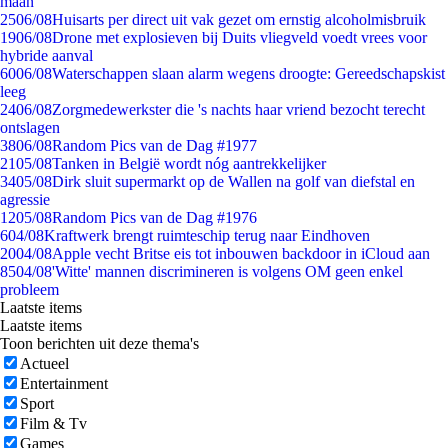
maan
25
06/08
Huisarts per direct uit vak gezet om ernstig alcoholmisbruik
19
06/08
Drone met explosieven bij Duits vliegveld voedt vrees voor
hybride aanval
60
06/08
Waterschappen slaan alarm wegens droogte: Gereedschapskist
leeg
24
06/08
Zorgmedewerkster die 's nachts haar vriend bezocht terecht
ontslagen
38
06/08
Random Pics van de Dag #1977
21
05/08
Tanken in België wordt nóg aantrekkelijker
34
05/08
Dirk sluit supermarkt op de Wallen na golf van diefstal en
agressie
12
05/08
Random Pics van de Dag #1976
6
04/08
Kraftwerk brengt ruimteschip terug naar Eindhoven
20
04/08
Apple vecht Britse eis tot inbouwen backdoor in iCloud aan
85
04/08
'Witte' mannen discrimineren is volgens OM geen enkel
probleem
Laatste items
Laatste items
Toon berichten uit deze thema's
Actueel
Entertainment
Sport
Film & Tv
Games