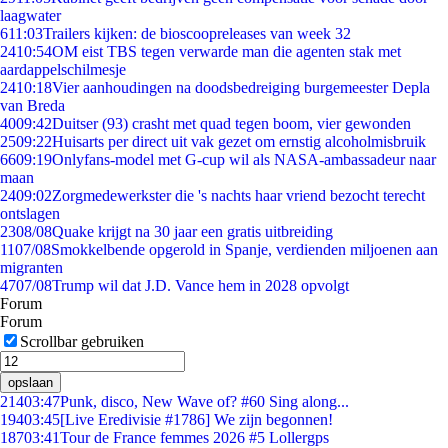
laagwater
6
11:03
Trailers kijken: de bioscoopreleases van week 32
24
10:54
OM eist TBS tegen verwarde man die agenten stak met
aardappelschilmesje
24
10:18
Vier aanhoudingen na doodsbedreiging burgemeester Depla
van Breda
40
09:42
Duitser (93) crasht met quad tegen boom, vier gewonden
25
09:22
Huisarts per direct uit vak gezet om ernstig alcoholmisbruik
66
09:19
Onlyfans-model met G-cup wil als NASA-ambassadeur naar
maan
24
09:02
Zorgmedewerkster die 's nachts haar vriend bezocht terecht
ontslagen
23
08/08
Quake krijgt na 30 jaar een gratis uitbreiding
11
07/08
Smokkelbende opgerold in Spanje, verdienden miljoenen aan
migranten
47
07/08
Trump wil dat J.D. Vance hem in 2028 opvolgt
Forum
Forum
Scrollbar gebruiken
opslaan
214
03:47
Punk, disco, New Wave of? #60 Sing along...
194
03:45
[Live Eredivisie #1786] We zijn begonnen!
187
03:41
Tour de France femmes 2026 #5 Lollergps