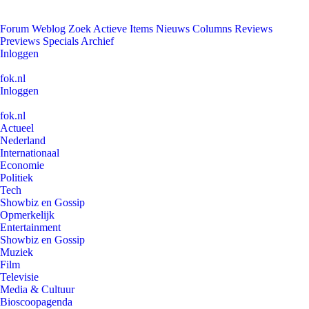
Forum
Weblog
Zoek
Actieve Items
Nieuws
Columns
Reviews
Previews
Specials
Archief
Inloggen
fok.nl
Inloggen
fok.nl
Actueel
Nederland
Internationaal
Economie
Politiek
Tech
Showbiz en Gossip
Opmerkelijk
Entertainment
Showbiz en Gossip
Muziek
Film
Televisie
Media & Cultuur
Bioscoopagenda