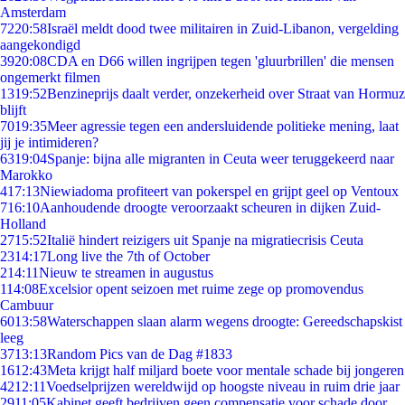
Amsterdam
72
20:58
Israël meldt dood twee militairen in Zuid-Libanon, vergelding
aangekondigd
39
20:08
CDA en D66 willen ingrijpen tegen 'gluurbrillen' die mensen
ongemerkt filmen
13
19:52
Benzineprijs daalt verder, onzekerheid over Straat van Hormuz
blijft
70
19:35
Meer agressie tegen een andersluidende politieke mening, laat
jij je intimideren?
63
19:04
Spanje: bijna alle migranten in Ceuta weer teruggekeerd naar
Marokko
4
17:13
Niewiadoma profiteert van pokerspel en grijpt geel op Ventoux
7
16:10
Aanhoudende droogte veroorzaakt scheuren in dijken Zuid-
Holland
27
15:52
Italië hindert reizigers uit Spanje na migratiecrisis Ceuta
23
14:17
Long live the 7th of October
2
14:11
Nieuw te streamen in augustus
1
14:08
Excelsior opent seizoen met ruime zege op promovendus
Cambuur
60
13:58
Waterschappen slaan alarm wegens droogte: Gereedschapskist
leeg
37
13:13
Random Pics van de Dag #1833
16
12:43
Meta krijgt half miljard boete voor mentale schade bij jongeren
42
12:11
Voedselprijzen wereldwijd op hoogste niveau in ruim drie jaar
29
11:05
Kabinet geeft bedrijven geen compensatie voor schade door