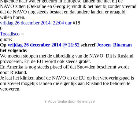
Kijkende naar wat er gebeurd in Europese landen die niet bij de
NAVO zitten (Oekraïne en Georgië) vindt ik het niet bijzonder vreemd
dat de NAVO nog steeds bestaat en dat andere landen er graag bij
willen horen.
vrijdag 26 december 2014, 22:04 uur
#18
6
Tocadisco
quote:
Op
vrijdag 26 december 2014 @ 21:52
schreef
Jeroen_Blueman
het volgende:
We moeten stoppen met de uitbreiding van de NAVO. Dit is Rusland
provoceren. En de EU wordt ook steeds groter.
En Amerika is nog steeds pissed off dat Snowden beschermt wordt
door Rusland.
Je laat het klinken alsof de NAVO en de EU op het veroveringspad is
om zoveel mogelijk landen die eigenlijk aan Rusland toe behoren te
veroveren.
▼ Advertentie door Refinery89