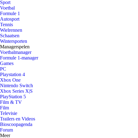
Sport
Voetbal
Formule 1
Autosport
Tennis
Wielrennen
Schaatsen
Wintersporten
Managerspelen
Voetbalmanager
Formule 1-manager
Games
PC
Playstation 4
Xbox One
Nintendo Switch
Xbox Series X|S
PlayStation 5
Film & TV
Film
Televisie
Trailers en Videos
Bioscoopagenda
Forum
Meer