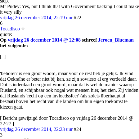
step.
Mr Pudey: Yes, but I think that with Government backing I could make
it very silly.
vrijdag 26 december 2014, 22:19 uur
#22
6
Tocadisco
quote:
Op
vrijdag 26 december 2014 @ 22:08
schreef
Jeroen_Blueman
het volgende:
[..]
'behoren' is een groot woord, maar voor de rest heb je gelijk. Ik vind
dat Oekraïne er beter niet bij kan, ze zijn sowieso al erg verdeeld daar.
Dat is inderdaad een groot woord, maar dat is wel de manier waarop
Rusland, en schijnbaar ook nogal wat mensen hier, het zien. Zij vinden
dat Ruslands 'recht op een invloedssfeer' (als zoiets überhaupt al
bestaat) boven het recht van die landen om hun eigen toekomst te
kiezen gaat.
[ Bericht gewijzigd door Tocadisco op vrijdag 26 december 2014 @
22:27 ]
vrijdag 26 december 2014, 22:23 uur
#24
3