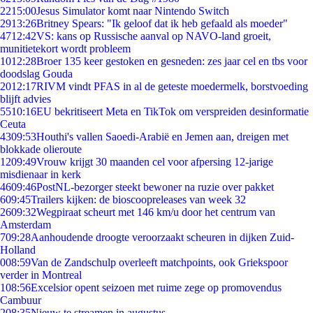
22
15:00
Jesus Simulator komt naar Nintendo Switch
29
13:26
Britney Spears: "Ik geloof dat ik heb gefaald als moeder"
47
12:42
VS: kans op Russische aanval op NAVO-land groeit,
munitietekort wordt probleem
10
12:28
Broer 135 keer gestoken en gesneden: zes jaar cel en tbs voor
doodslag Gouda
20
12:17
RIVM vindt PFAS in al de geteste moedermelk, borstvoeding
blijft advies
55
10:16
EU bekritiseert Meta en TikTok om verspreiden desinformatie
Ceuta
43
09:53
Houthi's vallen Saoedi-Arabië en Jemen aan, dreigen met
blokkade olieroute
12
09:49
Vrouw krijgt 30 maanden cel voor afpersing 12-jarige
misdienaar in kerk
46
09:46
PostNL-bezorger steekt bewoner na ruzie over pakket
6
09:45
Trailers kijken: de bioscoopreleases van week 32
26
09:32
Wegpiraat scheurt met 146 km/u door het centrum van
Amsterdam
7
09:28
Aanhoudende droogte veroorzaakt scheuren in dijken Zuid-
Holland
0
08:59
Van de Zandschulp overleeft matchpoints, ook Griekspoor
verder in Montreal
1
08:56
Excelsior opent seizoen met ruime zege op promovendus
Cambuur
2
08:35
Nieuw te streamen in augustus