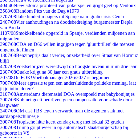
4
04:46
Niewiadoma profiteert van pokerspel en grijpt geel op Ventoux
35
08/08
Random Pics van de Dag #1979
27
07/08
Italië hindert reizigers uit Spanje na migratiecrisis Ceuta
24
07/08
Vier aanhoudingen na doodsbedreiging burgemeester Depla
van Breda
11
07/08
Smokkelbende opgerold in Spanje, verdienden miljoenen aan
migranten
39
07/08
CDA en D66 willen ingrijpen tegen 'gluurbrillen' die mensen
ongemerkt filmen
13
07/08
Benzineprijs daalt verder, onzekerheid over Straat van Hormuz
blijft
42
07/08
Voedselprijzen wereldwijd op hoogste niveau in ruim drie jaar
23
07/08
Quake krijgt na 30 jaar een gratis uitbreiding
2
07/08
De FOK!Voetbalmanager 2026/2027 is begonnen
70
07/08
Meer agressie tegen een andersluidende politieke mening, laat
jij je intimideren?
31
07/08
Amsterdams dierenasiel DOA overspoeld met babykonijntjes
29
07/08
Kabinet geeft bedrijven geen compensatie voor schade door
laagwater
24
07/08
OM eist TBS tegen verwarde man die agenten stak met
aardappelschilmesje
30
07/08
Tropische hitte keert zondag terug met lokaal 32 graden
30
07/08
Trump grijpt weer in op automatisch staatsburgerschap bij
geboorte in VS