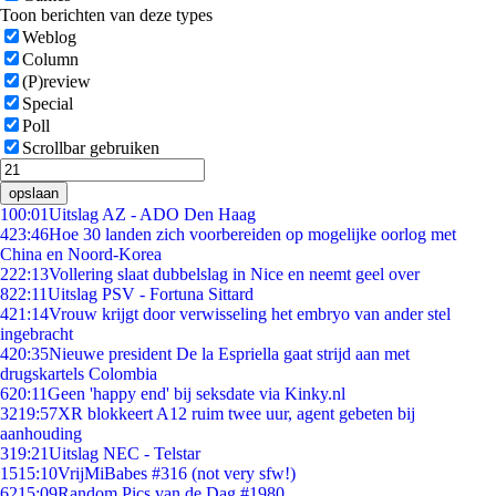
Toon berichten van deze types
Weblog
Column
(P)review
Special
Poll
Scrollbar gebruiken
opslaan
1
00:01
Uitslag AZ - ADO Den Haag
4
23:46
Hoe 30 landen zich voorbereiden op mogelijke oorlog met
China en Noord-Korea
2
22:13
Vollering slaat dubbelslag in Nice en neemt geel over
8
22:11
Uitslag PSV - Fortuna Sittard
4
21:14
Vrouw krijgt door verwisseling het embryo van ander stel
ingebracht
4
20:35
Nieuwe president De la Espriella gaat strijd aan met
drugskartels Colombia
6
20:11
Geen 'happy end' bij seksdate via Kinky.nl
32
19:57
XR blokkeert A12 ruim twee uur, agent gebeten bij
aanhouding
3
19:21
Uitslag NEC - Telstar
15
15:10
VrijMiBabes #316 (not very sfw!)
62
15:09
Random Pics van de Dag #1980