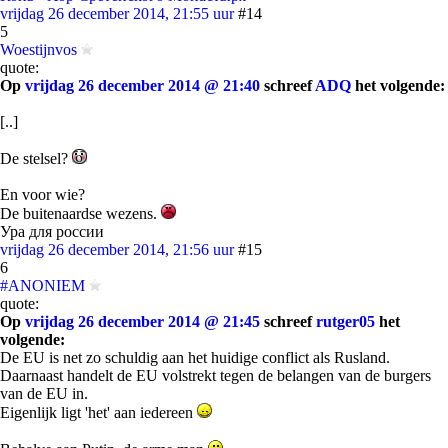
vrijdag 26 december 2014, 21:55 uur
#14
5
Woestijnvos
quote:
Op
vrijdag 26 december 2014 @ 21:40
schreef
ADQ
het volgende:
[..]
De stelsel?
En voor wie?
De buitenaardse wezens.
Ура для россии
vrijdag 26 december 2014, 21:56 uur
#15
6
#ANONIEM
quote:
Op
vrijdag 26 december 2014 @ 21:45
schreef
rutger05
het
volgende:
De EU is net zo schuldig aan het huidige conflict als Rusland.
Daarnaast handelt de EU volstrekt tegen de belangen van de burgers
van de EU in.
Eigenlijk ligt 'het' aan iedereen