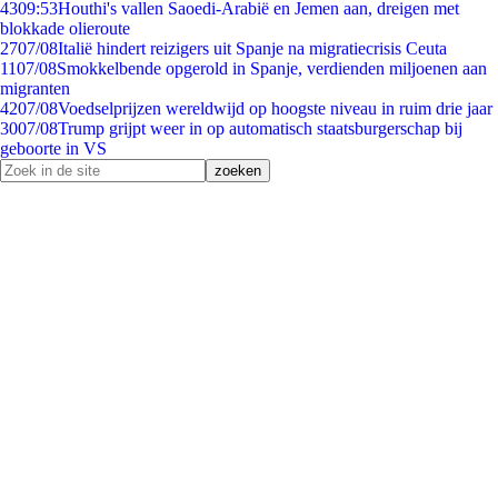
43
09:53
Houthi's vallen Saoedi-Arabië en Jemen aan, dreigen met
blokkade olieroute
27
07/08
Italië hindert reizigers uit Spanje na migratiecrisis Ceuta
11
07/08
Smokkelbende opgerold in Spanje, verdienden miljoenen aan
migranten
42
07/08
Voedselprijzen wereldwijd op hoogste niveau in ruim drie jaar
30
07/08
Trump grijpt weer in op automatisch staatsburgerschap bij
geboorte in VS