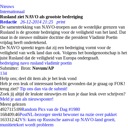
Nieuws
Internationaal
Rusland ziet NAVO als grootste bedreiging
Redactie
26-12-2014 21:25
print
De samentrekking van NAVO-troepen aan de westelijke grenzen van
Rusland is de grootste bedreiging voor de veiligheid van het land. Dat
staat in de nieuwe militaire doctrine die president Vladimir Poetin
vrijdag heeft ondertekend.
De NAVO spreekt tegen dat zij een bedreiging vormt voor de
veiligheid van welk land dan ook. Volgens het bondgenootschap is het
juist Rusland dat de veiligheid van Europa ondergraaft.
bedreiging
navo
rusland
vladimir poetin
Submitter:
Bron:
Novum/AP
134
Help ons; deel dit item als je het leuk vond
Heb je een leuk of interessant bericht gevonden dat je graag op FOK!
terug ziet?
Tip ons dan via de submit!
Zoek jij altijd de leukste nieuwtjes en kun je daar leuk over schrijven?
Meld je aan als nieuwsposter!
Meest gelezen
49271
15:09
Random Pics van de Dag #1980
1684
09:46
PostNL-bezorger steekt bewoner na ruzie over pakket
1633
12:42
VS: kans op Russische aanval op NAVO-land groeit,
munitietekort wordt probleem