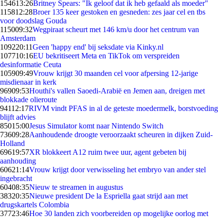
1546
13:26
Britney Spears: "Ik geloof dat ik heb gefaald als moeder"
1158
12:28
Broer 135 keer gestoken en gesneden: zes jaar cel en tbs
voor doodslag Gouda
1150
09:32
Wegpiraat scheurt met 146 km/u door het centrum van
Amsterdam
1092
20:11
Geen 'happy end' bij seksdate via Kinky.nl
1077
10:16
EU bekritiseert Meta en TikTok om verspreiden
desinformatie Ceuta
1059
09:49
Vrouw krijgt 30 maanden cel voor afpersing 12-jarige
misdienaar in kerk
969
09:53
Houthi's vallen Saoedi-Arabië en Jemen aan, dreigen met
blokkade olieroute
941
12:17
RIVM vindt PFAS in al de geteste moedermelk, borstvoeding
blijft advies
850
15:00
Jesus Simulator komt naar Nintendo Switch
736
09:28
Aanhoudende droogte veroorzaakt scheuren in dijken Zuid-
Holland
696
19:57
XR blokkeert A12 ruim twee uur, agent gebeten bij
aanhouding
606
21:14
Vrouw krijgt door verwisseling het embryo van ander stel
ingebracht
604
08:35
Nieuw te streamen in augustus
383
20:35
Nieuwe president De la Espriella gaat strijd aan met
drugskartels Colombia
377
23:46
Hoe 30 landen zich voorbereiden op mogelijke oorlog met