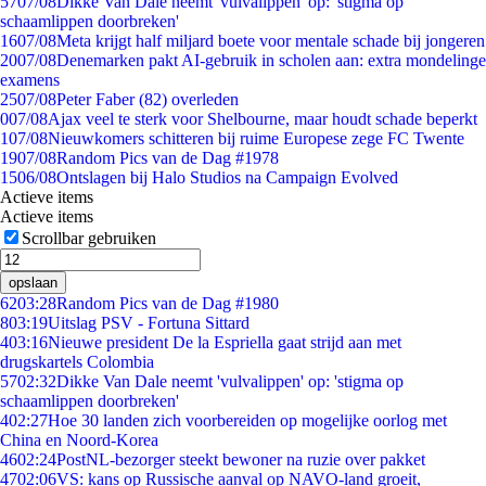
57
07/08
Dikke Van Dale neemt 'vulvalippen' op: 'stigma op
schaamlippen doorbreken'
16
07/08
Meta krijgt half miljard boete voor mentale schade bij jongeren
20
07/08
Denemarken pakt AI-gebruik in scholen aan: extra mondelinge
examens
25
07/08
Peter Faber (82) overleden
0
07/08
Ajax veel te sterk voor Shelbourne, maar houdt schade beperkt
1
07/08
Nieuwkomers schitteren bij ruime Europese zege FC Twente
19
07/08
Random Pics van de Dag #1978
15
06/08
Ontslagen bij Halo Studios na Campaign Evolved
Actieve items
Actieve items
Scrollbar gebruiken
opslaan
62
03:28
Random Pics van de Dag #1980
8
03:19
Uitslag PSV - Fortuna Sittard
4
03:16
Nieuwe president De la Espriella gaat strijd aan met
drugskartels Colombia
57
02:32
Dikke Van Dale neemt 'vulvalippen' op: 'stigma op
schaamlippen doorbreken'
4
02:27
Hoe 30 landen zich voorbereiden op mogelijke oorlog met
China en Noord-Korea
46
02:24
PostNL-bezorger steekt bewoner na ruzie over pakket
47
02:06
VS: kans op Russische aanval op NAVO-land groeit,