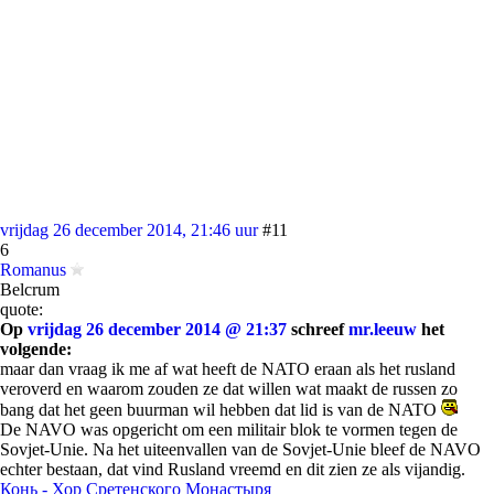
vrijdag 26 december 2014, 21:46 uur
#11
6
Romanus
Belcrum
quote:
Op
vrijdag 26 december 2014 @ 21:37
schreef
mr.leeuw
het
volgende:
maar dan vraag ik me af wat heeft de NATO eraan als het rusland
veroverd en waarom zouden ze dat willen wat maakt de russen zo
bang dat het geen buurman wil hebben dat lid is van de NATO
De NAVO was opgericht om een militair blok te vormen tegen de
Sovjet-Unie. Na het uiteenvallen van de Sovjet-Unie bleef de NAVO
echter bestaan, dat vind Rusland vreemd en dit zien ze als vijandig.
Конь - Хор Сретенского Монастыря