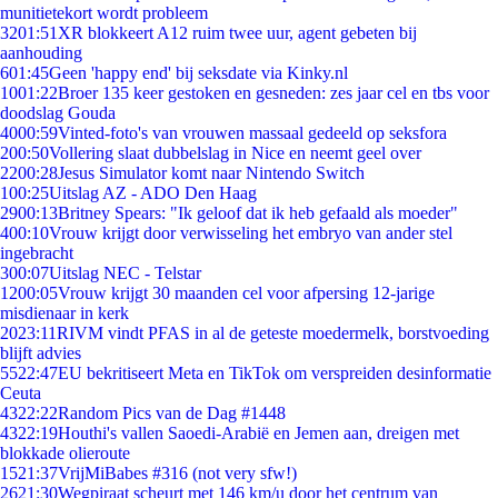
munitietekort wordt probleem
32
01:51
XR blokkeert A12 ruim twee uur, agent gebeten bij
aanhouding
6
01:45
Geen 'happy end' bij seksdate via Kinky.nl
10
01:22
Broer 135 keer gestoken en gesneden: zes jaar cel en tbs voor
doodslag Gouda
40
00:59
Vinted-foto's van vrouwen massaal gedeeld op seksfora
2
00:50
Vollering slaat dubbelslag in Nice en neemt geel over
22
00:28
Jesus Simulator komt naar Nintendo Switch
1
00:25
Uitslag AZ - ADO Den Haag
29
00:13
Britney Spears: "Ik geloof dat ik heb gefaald als moeder"
4
00:10
Vrouw krijgt door verwisseling het embryo van ander stel
ingebracht
3
00:07
Uitslag NEC - Telstar
12
00:05
Vrouw krijgt 30 maanden cel voor afpersing 12-jarige
misdienaar in kerk
20
23:11
RIVM vindt PFAS in al de geteste moedermelk, borstvoeding
blijft advies
55
22:47
EU bekritiseert Meta en TikTok om verspreiden desinformatie
Ceuta
43
22:22
Random Pics van de Dag #1448
43
22:19
Houthi's vallen Saoedi-Arabië en Jemen aan, dreigen met
blokkade olieroute
15
21:37
VrijMiBabes #316 (not very sfw!)
26
21:30
Wegpiraat scheurt met 146 km/u door het centrum van