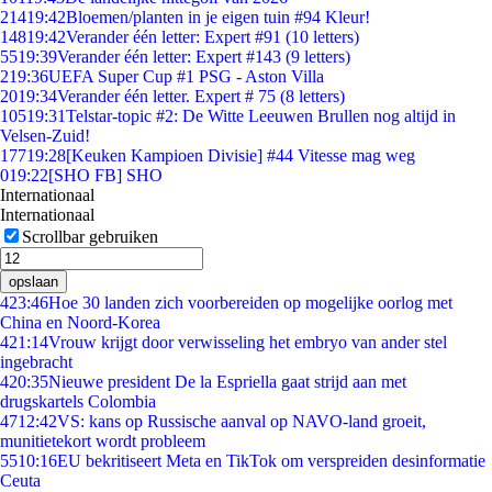
214
19:42
Bloemen/planten in je eigen tuin #94 Kleur!
148
19:42
Verander één letter: Expert #91 (10 letters)
55
19:39
Verander één letter: Expert #143 (9 letters)
2
19:36
UEFA Super Cup #1 PSG - Aston Villa
20
19:34
Verander één letter. Expert # 75 (8 letters)
105
19:31
Telstar-topic #2: De Witte Leeuwen Brullen nog altijd in
Velsen-Zuid!
177
19:28
[Keuken Kampioen Divisie] #44 Vitesse mag weg
0
19:22
[SHO FB] SHO
Internationaal
Internationaal
Scrollbar gebruiken
opslaan
4
23:46
Hoe 30 landen zich voorbereiden op mogelijke oorlog met
China en Noord-Korea
4
21:14
Vrouw krijgt door verwisseling het embryo van ander stel
ingebracht
4
20:35
Nieuwe president De la Espriella gaat strijd aan met
drugskartels Colombia
47
12:42
VS: kans op Russische aanval op NAVO-land groeit,
munitietekort wordt probleem
55
10:16
EU bekritiseert Meta en TikTok om verspreiden desinformatie
Ceuta