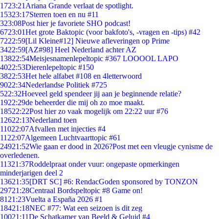
17
23:21
Ariana Grande verlaat de spotlight.
153
23:17
Sterren toen en nu #11
3
23:08
Post hier je favoriete SHO podcast!
67
23:01
Het grote Baktopic (voor bakfoto's, -vragen en -tips) #42
72
22:59
[Lil Kleine#12] Nieuwe afleveringen op Prime
34
22:59
[AZ#98] Heel Nederland achter AZ
138
22:54
Meisjesnamenlepeltopic #367 LOOOOL LAPO
40
22:53
Dierenlepeltopic #150
38
22:53
Het hele alfabet #108 en 4letterwoord
90
22:34
Nederlandse Politiek #725
5
22:32
Hoeveel geld spendeer jij aan je beginnende relatie?
19
22:29
de beheerder die mij oh zo moe maakt.
185
22:22
Post hier zo vaak mogelijk om 22:22 uur #76
126
22:13
Nederland toen
110
22:07
Afvallen met injecties #4
11
22:07
Algemeen Luchtvaarttopic #61
249
21:52
Wie gaan er dood in 2026?Post met een vleugje cynisme de
overledenen.
113
21:37
Roddelpraat onder vuur: ongepaste opmerkingen
minderjarigen deel 2
136
21:35
[DRT SC] #6: RendacGoden sponsored by TONZON
297
21:28
Centraal Bordspeltopic #8 Game on!
81
21:23
Vuelta a España 2026 #1
184
21:18
NEC #77: Wat een seizoen is dit zeg
100
21:11
De Schatkamer van Beeld & Geluid #4