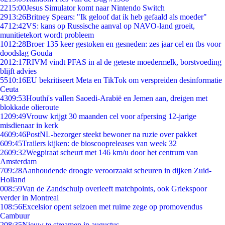
22
15:00
Jesus Simulator komt naar Nintendo Switch
29
13:26
Britney Spears: "Ik geloof dat ik heb gefaald als moeder"
47
12:42
VS: kans op Russische aanval op NAVO-land groeit,
munitietekort wordt probleem
10
12:28
Broer 135 keer gestoken en gesneden: zes jaar cel en tbs voor
doodslag Gouda
20
12:17
RIVM vindt PFAS in al de geteste moedermelk, borstvoeding
blijft advies
55
10:16
EU bekritiseert Meta en TikTok om verspreiden desinformatie
Ceuta
43
09:53
Houthi's vallen Saoedi-Arabië en Jemen aan, dreigen met
blokkade olieroute
12
09:49
Vrouw krijgt 30 maanden cel voor afpersing 12-jarige
misdienaar in kerk
46
09:46
PostNL-bezorger steekt bewoner na ruzie over pakket
6
09:45
Trailers kijken: de bioscoopreleases van week 32
26
09:32
Wegpiraat scheurt met 146 km/u door het centrum van
Amsterdam
7
09:28
Aanhoudende droogte veroorzaakt scheuren in dijken Zuid-
Holland
0
08:59
Van de Zandschulp overleeft matchpoints, ook Griekspoor
verder in Montreal
1
08:56
Excelsior opent seizoen met ruime zege op promovendus
Cambuur
2
08:35
Nieuw te streamen in augustus