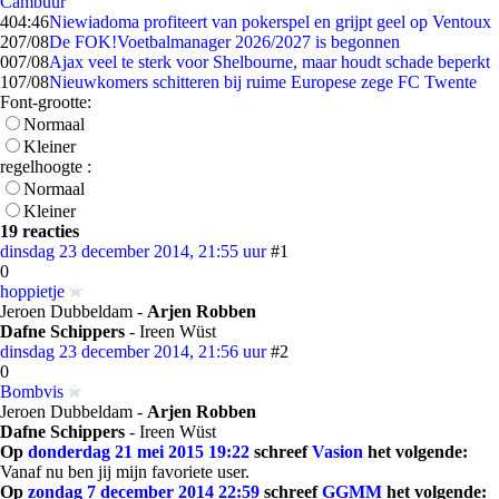
Cambuur
4
04:46
Niewiadoma profiteert van pokerspel en grijpt geel op Ventoux
2
07/08
De FOK!Voetbalmanager 2026/2027 is begonnen
0
07/08
Ajax veel te sterk voor Shelbourne, maar houdt schade beperkt
1
07/08
Nieuwkomers schitteren bij ruime Europese zege FC Twente
Font-grootte:
Normaal
Kleiner
regelhoogte :
Normaal
Kleiner
19 reacties
dinsdag 23 december 2014, 21:55 uur
#1
0
hoppietje
Jeroen Dubbeldam -
Arjen Robben
Dafne Schippers
- Ireen Wüst
dinsdag 23 december 2014, 21:56 uur
#2
0
Bombvis
Jeroen Dubbeldam -
Arjen Robben
Dafne Schippers
- Ireen Wüst
Op
donderdag 21 mei 2015 19:22
schreef
Vasion
het volgende:
Vanaf nu ben jij mijn favoriete user.
Op
zondag 7 december 2014 22:59
schreef
GGMM
het volgende: