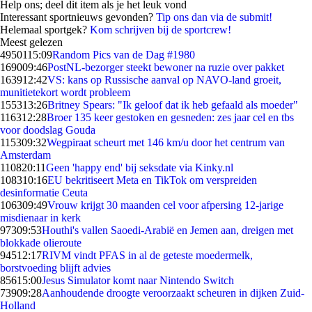
Help ons; deel dit item als je het leuk vond
Interessant sportnieuws gevonden?
Tip ons dan via de submit!
Helemaal sportgek?
Kom schrijven bij de sportcrew!
Meest gelezen
49501
15:09
Random Pics van de Dag #1980
1690
09:46
PostNL-bezorger steekt bewoner na ruzie over pakket
1639
12:42
VS: kans op Russische aanval op NAVO-land groeit,
munitietekort wordt probleem
1553
13:26
Britney Spears: "Ik geloof dat ik heb gefaald als moeder"
1163
12:28
Broer 135 keer gestoken en gesneden: zes jaar cel en tbs
voor doodslag Gouda
1153
09:32
Wegpiraat scheurt met 146 km/u door het centrum van
Amsterdam
1108
20:11
Geen 'happy end' bij seksdate via Kinky.nl
1083
10:16
EU bekritiseert Meta en TikTok om verspreiden
desinformatie Ceuta
1063
09:49
Vrouw krijgt 30 maanden cel voor afpersing 12-jarige
misdienaar in kerk
973
09:53
Houthi's vallen Saoedi-Arabië en Jemen aan, dreigen met
blokkade olieroute
945
12:17
RIVM vindt PFAS in al de geteste moedermelk,
borstvoeding blijft advies
856
15:00
Jesus Simulator komt naar Nintendo Switch
739
09:28
Aanhoudende droogte veroorzaakt scheuren in dijken Zuid-
Holland