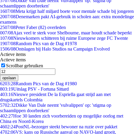
57
07/08
Dikke Van Dale neemt 'vulvalippen' op: 'stigma op
schaamlippen doorbreken'
16
07/08
Meta krijgt half miljard boete voor mentale schade bij jongeren
20
07/08
Denemarken pakt AI-gebruik in scholen aan: extra mondelinge
examens
25
07/08
Peter Faber (82) overleden
0
07/08
Ajax veel te sterk voor Shelbourne, maar houdt schade beperkt
1
07/08
Nieuwkomers schitteren bij ruime Europese zege FC Twente
19
07/08
Random Pics van de Dag #1978
15
06/08
Ontslagen bij Halo Studios na Campaign Evolved
Actieve items
Actieve items
Scrollbar gebruiken
opslaan
62
03:28
Random Pics van de Dag #1980
8
03:19
Uitslag PSV - Fortuna Sittard
4
03:16
Nieuwe president De la Espriella gaat strijd aan met
drugskartels Colombia
57
02:32
Dikke Van Dale neemt 'vulvalippen' op: 'stigma op
schaamlippen doorbreken'
4
02:27
Hoe 30 landen zich voorbereiden op mogelijke oorlog met
China en Noord-Korea
46
02:24
PostNL-bezorger steekt bewoner na ruzie over pakket
47
02:06
VS: kans op Russische aanval op NAVO-land groeit,