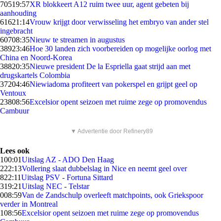
705
19:57
XR blokkeert A12 ruim twee uur, agent gebeten bij
aanhouding
616
21:14
Vrouw krijgt door verwisseling het embryo van ander stel
ingebracht
607
08:35
Nieuw te streamen in augustus
389
23:46
Hoe 30 landen zich voorbereiden op mogelijke oorlog met
China en Noord-Korea
388
20:35
Nieuwe president De la Espriella gaat strijd aan met
drugskartels Colombia
372
04:46
Niewiadoma profiteert van pokerspel en grijpt geel op
Ventoux
238
08:56
Excelsior opent seizoen met ruime zege op promovendus
Cambuur
▼ Advertentie door Refinery89
Lees ook
1
00:01
Uitslag AZ - ADO Den Haag
2
22:13
Vollering slaat dubbelslag in Nice en neemt geel over
8
22:11
Uitslag PSV - Fortuna Sittard
3
19:21
Uitslag NEC - Telstar
0
08:59
Van de Zandschulp overleeft matchpoints, ook Griekspoor
verder in Montreal
1
08:56
Excelsior opent seizoen met ruime zege op promovendus