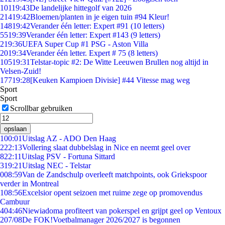
101
19:43
De landelijke hittegolf van 2026
214
19:42
Bloemen/planten in je eigen tuin #94 Kleur!
148
19:42
Verander één letter: Expert #91 (10 letters)
55
19:39
Verander één letter: Expert #143 (9 letters)
2
19:36
UEFA Super Cup #1 PSG - Aston Villa
20
19:34
Verander één letter. Expert # 75 (8 letters)
105
19:31
Telstar-topic #2: De Witte Leeuwen Brullen nog altijd in
Velsen-Zuid!
177
19:28
[Keuken Kampioen Divisie] #44 Vitesse mag weg
Sport
Sport
Scrollbar gebruiken
opslaan
1
00:01
Uitslag AZ - ADO Den Haag
2
22:13
Vollering slaat dubbelslag in Nice en neemt geel over
8
22:11
Uitslag PSV - Fortuna Sittard
3
19:21
Uitslag NEC - Telstar
0
08:59
Van de Zandschulp overleeft matchpoints, ook Griekspoor
verder in Montreal
1
08:56
Excelsior opent seizoen met ruime zege op promovendus
Cambuur
4
04:46
Niewiadoma profiteert van pokerspel en grijpt geel op Ventoux
2
07/08
De FOK!Voetbalmanager 2026/2027 is begonnen