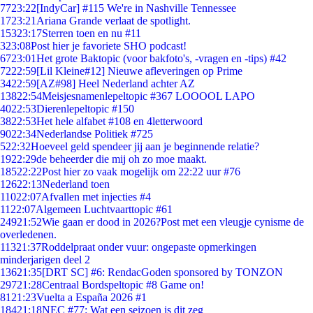
77
23:22
[IndyCar] #115 We're in Nashville Tennessee
17
23:21
Ariana Grande verlaat de spotlight.
153
23:17
Sterren toen en nu #11
3
23:08
Post hier je favoriete SHO podcast!
67
23:01
Het grote Baktopic (voor bakfoto's, -vragen en -tips) #42
72
22:59
[Lil Kleine#12] Nieuwe afleveringen op Prime
34
22:59
[AZ#98] Heel Nederland achter AZ
138
22:54
Meisjesnamenlepeltopic #367 LOOOOL LAPO
40
22:53
Dierenlepeltopic #150
38
22:53
Het hele alfabet #108 en 4letterwoord
90
22:34
Nederlandse Politiek #725
5
22:32
Hoeveel geld spendeer jij aan je beginnende relatie?
19
22:29
de beheerder die mij oh zo moe maakt.
185
22:22
Post hier zo vaak mogelijk om 22:22 uur #76
126
22:13
Nederland toen
110
22:07
Afvallen met injecties #4
11
22:07
Algemeen Luchtvaarttopic #61
249
21:52
Wie gaan er dood in 2026?Post met een vleugje cynisme de
overledenen.
113
21:37
Roddelpraat onder vuur: ongepaste opmerkingen
minderjarigen deel 2
136
21:35
[DRT SC] #6: RendacGoden sponsored by TONZON
297
21:28
Centraal Bordspeltopic #8 Game on!
81
21:23
Vuelta a España 2026 #1
184
21:18
NEC #77: Wat een seizoen is dit zeg