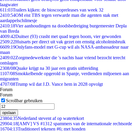
laagwater
6
11:03
Trailers kijken: de bioscoopreleases van week 32
24
10:54
OM eist TBS tegen verwarde man die agenten stak met
aardappelschilmesje
24
10:18
Vier aanhoudingen na doodsbedreiging burgemeester Depla
van Breda
40
09:42
Duitser (93) crasht met quad tegen boom, vier gewonden
25
09:22
Huisarts per direct uit vak gezet om ernstig alcoholmisbruik
66
09:19
Onlyfans-model met G-cup wil als NASA-ambassadeur naar
maan
24
09:02
Zorgmedewerkster die 's nachts haar vriend bezocht terecht
ontslagen
23
08/08
Quake krijgt na 30 jaar een gratis uitbreiding
11
07/08
Smokkelbende opgerold in Spanje, verdienden miljoenen aan
migranten
47
07/08
Trump wil dat J.D. Vance hem in 2028 opvolgt
Forum
Forum
Scrollbar gebruiken
opslaan
238
04:35
Nederland stevent af op watertekort
299
04:18
[AMV] VS #1312 spammers van de internationale rechtsorde
167
04:13
Traditioneel tekenen #6; met honden