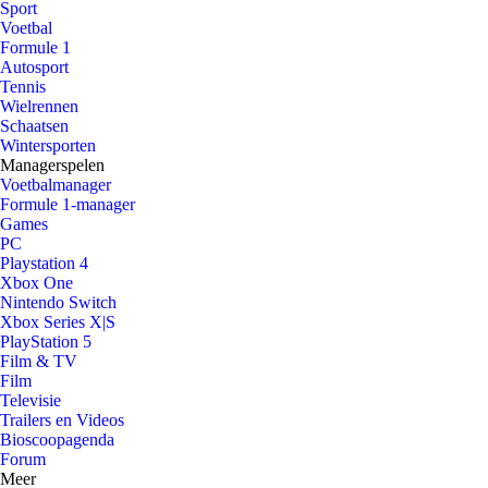
Sport
Voetbal
Formule 1
Autosport
Tennis
Wielrennen
Schaatsen
Wintersporten
Managerspelen
Voetbalmanager
Formule 1-manager
Games
PC
Playstation 4
Xbox One
Nintendo Switch
Xbox Series X|S
PlayStation 5
Film & TV
Film
Televisie
Trailers en Videos
Bioscoopagenda
Forum
Meer