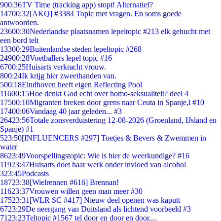
9
00:36
TV Time (tracking app) stopt! Alternatief?
147
00:32
[AKQ] #3384 Topic met vragen. En soms goede
antwoorden.
236
00:30
Nederlandse plaatsnamen lepeltopic #213 elk gehucht met
een bord telt
133
00:29
Buitenlandse steden lepeltopic #268
249
00:28
Voetballers lepel topic #16
67
00:25
Huisarts verkracht vrouw.
8
00:24
Ik krijg hier zweethanden van.
5
00:18
Eindhoven heeft eigen Reflecting Pool
116
00:15
Hoe denkt God echt over homo-seksualiteit? deel 4
175
00:10
Migranten breken door grens naar Ceuta in Spanje,l #10
174
00:06
Vandaag 40 jaar geleden... #3
264
23:56
Totale zonsverduistering 12-08-2026 (Groenland, IJsland en
Spanje) #1
5
23:50
[INFLUENCERS #297] Toetjes & Bevers & Zwemmen in
water
86
23:49
Voorspellingstopic: Wie is hier de weerkundige? #16
119
23:47
Huisarts doet haar werk onder invloed van alcohol
3
23:45
Podcasts
187
23:38
[Wielrennen #616] Brennan!
116
23:37
Vrouwen willen geen man meer #30
175
23:31
[WLR SC #417] Nieuw deel openen was kaputt
67
23:29
De neergang van Duitsland als lichtend voorbeeld #3
71
23:23
Teltopic #1567 tel door en door en door....