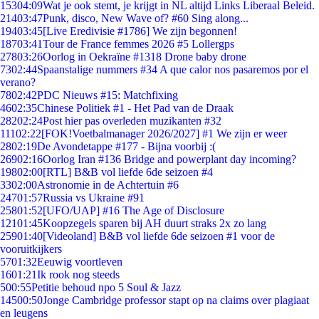
153
04:09
Wat je ook stemt, je krijgt in NL altijd Links Liberaal Beleid.
214
03:47
Punk, disco, New Wave of? #60 Sing along...
194
03:45
[Live Eredivisie #1786] We zijn begonnen!
187
03:41
Tour de France femmes 2026 #5 Lollergps
278
03:26
Oorlog in Oekraïne #1318 Drone baby drone
73
02:44
Spaanstalige nummers #34 A que calor nos pasaremos por el
verano?
78
02:42
PDC Nieuws #15: Matchfixing
46
02:35
Chinese Politiek #1 - Het Pad van de Draak
282
02:24
Post hier pas overleden muzikanten #32
111
02:22
[FOK!Voetbalmanager 2026/2027] #1 We zijn er weer
28
02:19
De Avondetappe #177 - Bijna voorbij :(
269
02:16
Oorlog Iran #136 Bridge and powerplant day incoming?
198
02:00
[RTL] B&B vol liefde 6de seizoen #4
33
02:00
Astronomie in de Achtertuin #6
247
01:57
Russia vs Ukraine #91
258
01:52
[UFO/UAP] #16 The Age of Disclosure
121
01:45
Koopzegels sparen bij AH duurt straks 2x zo lang
259
01:40
[Videoland] B&B vol liefde 6de seizoen #1 voor de
vooruitkijkers
57
01:32
Eeuwig voortleven
16
01:21
Ik rook nog steeds
5
00:55
Petitie behoud npo 5 Soul & Jazz
145
00:50
Jonge Cambridge professor stapt op na claims over plagiaat
en leugens