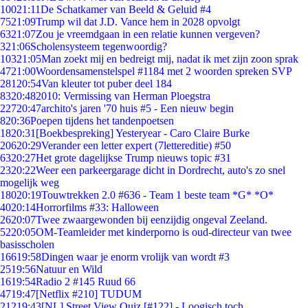
100
21:11
De Schatkamer van Beeld & Geluid #4
75
21:09
Trump wil dat J.D. Vance hem in 2028 opvolgt
63
21:07
Zou je vreemdgaan in een relatie kunnen vergeven?
3
21:06
Scholensysteem tegenwoordig?
103
21:05
Man zoekt mij en bedreigt mij, nadat ik met zijn zoon sprak
47
21:00
Woordensamenstelspel #1184 met 2 woorden spreken SVP
281
20:54
Van kleuter tot puber deel 184
83
20:48
2010: Vermissing van Herman Ploegstra
227
20:47
archito's jaren '70 huis #5 - Een nieuw begin
8
20:36
Poepen tijdens het tandenpoetsen
18
20:31
[Boekbespreking] Yesteryear - Caro Claire Burke
206
20:29
Verander een letter expert (7lettereditie) #50
63
20:27
Het grote dagelijkse Trump nieuws topic #31
23
20:22
Weer een parkeergarage dicht in Dordrecht, auto's zo snel
mogelijk weg
180
20:19
Touwtrekken 2.0 #636 - Team 1 beste team *G* *O*
40
20:14
Horrorfilms #33: Halloween
26
20:07
Twee zwaargewonden bij eenzijdig ongeval Zeeland.
52
20:05
OM-Teamleider met kinderporno is oud-directeur van twee
basisscholen
166
19:58
Dingen waar je enorm vrolijk van wordt #3
25
19:56
Natuur en Wild
16
19:54
Radio 2 #145 Ruud 66
47
19:47
[Netflix #210] TUDUM
212
19:43
[NL] Street View Quiz [#122] - Loogisch toch