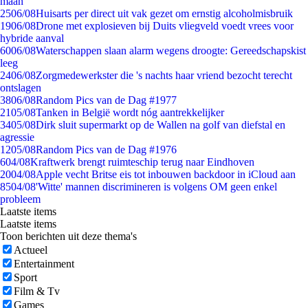
maan
25
06/08
Huisarts per direct uit vak gezet om ernstig alcoholmisbruik
19
06/08
Drone met explosieven bij Duits vliegveld voedt vrees voor
hybride aanval
60
06/08
Waterschappen slaan alarm wegens droogte: Gereedschapskist
leeg
24
06/08
Zorgmedewerkster die 's nachts haar vriend bezocht terecht
ontslagen
38
06/08
Random Pics van de Dag #1977
21
05/08
Tanken in België wordt nóg aantrekkelijker
34
05/08
Dirk sluit supermarkt op de Wallen na golf van diefstal en
agressie
12
05/08
Random Pics van de Dag #1976
6
04/08
Kraftwerk brengt ruimteschip terug naar Eindhoven
20
04/08
Apple vecht Britse eis tot inbouwen backdoor in iCloud aan
85
04/08
'Witte' mannen discrimineren is volgens OM geen enkel
probleem
Laatste items
Laatste items
Toon berichten uit deze thema's
Actueel
Entertainment
Sport
Film & Tv
Games