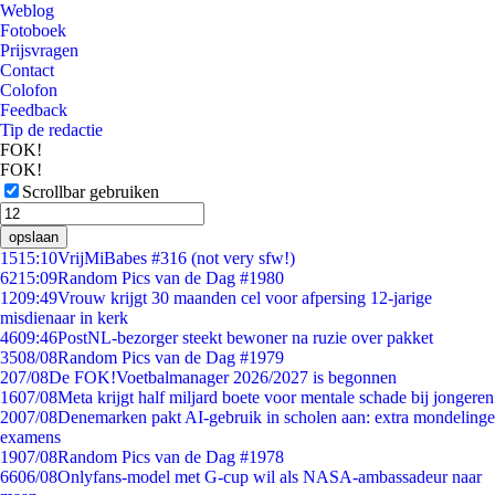
Weblog
Fotoboek
Prijsvragen
Contact
Colofon
Feedback
Tip de redactie
FOK!
FOK!
Scrollbar gebruiken
opslaan
15
15:10
VrijMiBabes #316 (not very sfw!)
62
15:09
Random Pics van de Dag #1980
12
09:49
Vrouw krijgt 30 maanden cel voor afpersing 12-jarige
misdienaar in kerk
46
09:46
PostNL-bezorger steekt bewoner na ruzie over pakket
35
08/08
Random Pics van de Dag #1979
2
07/08
De FOK!Voetbalmanager 2026/2027 is begonnen
16
07/08
Meta krijgt half miljard boete voor mentale schade bij jongeren
20
07/08
Denemarken pakt AI-gebruik in scholen aan: extra mondelinge
examens
19
07/08
Random Pics van de Dag #1978
66
06/08
Onlyfans-model met G-cup wil als NASA-ambassadeur naar