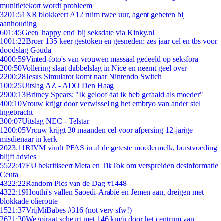
munitietekort wordt probleem
32
01:51
XR blokkeert A12 ruim twee uur, agent gebeten bij
aanhouding
6
01:45
Geen 'happy end' bij seksdate via Kinky.nl
10
01:22
Broer 135 keer gestoken en gesneden: zes jaar cel en tbs voor
doodslag Gouda
40
00:59
Vinted-foto's van vrouwen massaal gedeeld op seksfora
2
00:50
Vollering slaat dubbelslag in Nice en neemt geel over
22
00:28
Jesus Simulator komt naar Nintendo Switch
1
00:25
Uitslag AZ - ADO Den Haag
29
00:13
Britney Spears: "Ik geloof dat ik heb gefaald als moeder"
4
00:10
Vrouw krijgt door verwisseling het embryo van ander stel
ingebracht
3
00:07
Uitslag NEC - Telstar
12
00:05
Vrouw krijgt 30 maanden cel voor afpersing 12-jarige
misdienaar in kerk
20
23:11
RIVM vindt PFAS in al de geteste moedermelk, borstvoeding
blijft advies
55
22:47
EU bekritiseert Meta en TikTok om verspreiden desinformatie
Ceuta
43
22:22
Random Pics van de Dag #1448
43
22:19
Houthi's vallen Saoedi-Arabië en Jemen aan, dreigen met
blokkade olieroute
15
21:37
VrijMiBabes #316 (not very sfw!)
26
21:30
Wegpiraat scheurt met 146 km/u door het centrum van