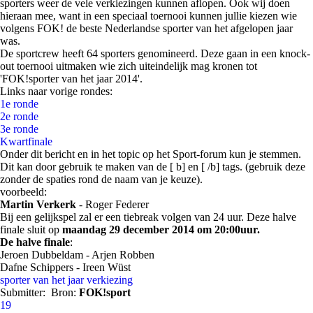
sporters weer de vele verkiezingen kunnen aflopen. Ook wij doen
hieraan mee, want in een speciaal toernooi kunnen jullie kiezen wie
volgens FOK! de beste Nederlandse sporter van het afgelopen jaar
was.
De sportcrew heeft 64 sporters genomineerd. Deze gaan in een knock-
out toernooi uitmaken wie zich uiteindelijk mag kronen tot
'FOK!sporter van het jaar 2014'.
Links naar vorige rondes:
1e ronde
2e ronde
3e ronde
Kwartfinale
Onder dit bericht en in het topic op het Sport-forum kun je stemmen.
Dit kan door gebruik te maken van de [ b] en [ /b] tags. (gebruik deze
zonder de spaties rond de naam van je keuze).
voorbeeld:
Martin Verkerk
- Roger Federer
Bij een gelijkspel zal er een tiebreak volgen van 24 uur. Deze halve
finale sluit op
maandag 29 december 2014 om 20:00uur.
De halve finale
:
Jeroen Dubbeldam - Arjen Robben
Dafne Schippers - Ireen Wüst
sporter van het jaar
verkiezing
Submitter:
Bron:
FOK!sport
19