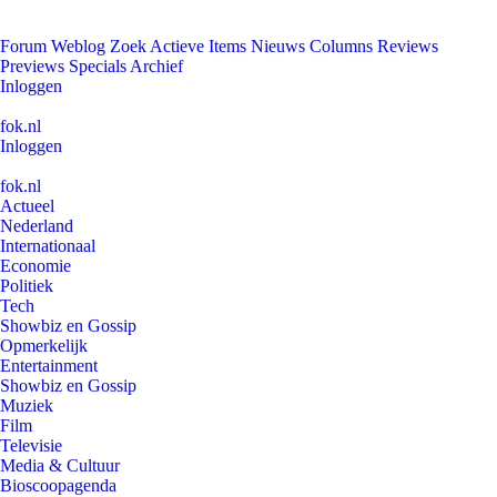
Forum
Weblog
Zoek
Actieve Items
Nieuws
Columns
Reviews
Previews
Specials
Archief
Inloggen
fok.nl
Inloggen
fok.nl
Actueel
Nederland
Internationaal
Economie
Politiek
Tech
Showbiz en Gossip
Opmerkelijk
Entertainment
Showbiz en Gossip
Muziek
Film
Televisie
Media & Cultuur
Bioscoopagenda