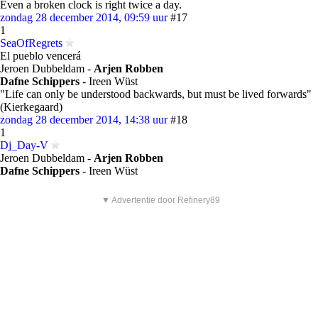
Even a broken clock is right twice a day.
zondag 28 december 2014, 09:59 uur
#17
1
SeaOfRegrets
El pueblo vencerá
Jeroen Dubbeldam -
Arjen Robben
Dafne Schippers
- Ireen Wüst
"Life can only be understood backwards, but must be lived forwards"
(Kierkegaard)
zondag 28 december 2014, 14:38 uur
#18
1
Dj_Day-V
Jeroen Dubbeldam -
Arjen Robben
Dafne Schippers
- Ireen Wüst
▼ Advertentie door Refinery89