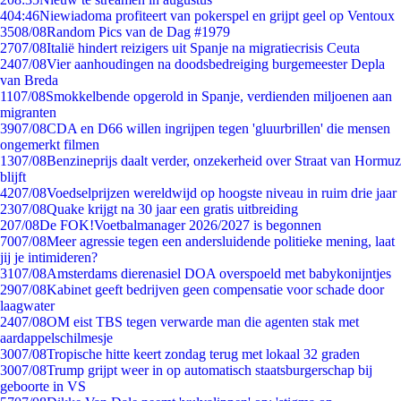
4
04:46
Niewiadoma profiteert van pokerspel en grijpt geel op Ventoux
35
08/08
Random Pics van de Dag #1979
27
07/08
Italië hindert reizigers uit Spanje na migratiecrisis Ceuta
24
07/08
Vier aanhoudingen na doodsbedreiging burgemeester Depla
van Breda
11
07/08
Smokkelbende opgerold in Spanje, verdienden miljoenen aan
migranten
39
07/08
CDA en D66 willen ingrijpen tegen 'gluurbrillen' die mensen
ongemerkt filmen
13
07/08
Benzineprijs daalt verder, onzekerheid over Straat van Hormuz
blijft
42
07/08
Voedselprijzen wereldwijd op hoogste niveau in ruim drie jaar
23
07/08
Quake krijgt na 30 jaar een gratis uitbreiding
2
07/08
De FOK!Voetbalmanager 2026/2027 is begonnen
70
07/08
Meer agressie tegen een andersluidende politieke mening, laat
jij je intimideren?
31
07/08
Amsterdams dierenasiel DOA overspoeld met babykonijntjes
29
07/08
Kabinet geeft bedrijven geen compensatie voor schade door
laagwater
24
07/08
OM eist TBS tegen verwarde man die agenten stak met
aardappelschilmesje
30
07/08
Tropische hitte keert zondag terug met lokaal 32 graden
30
07/08
Trump grijpt weer in op automatisch staatsburgerschap bij
geboorte in VS