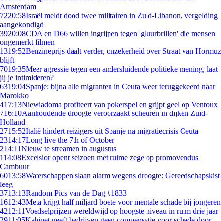
Amsterdam
72
20:58
Israël meldt dood twee militairen in Zuid-Libanon, vergelding
aangekondigd
39
20:08
CDA en D66 willen ingrijpen tegen 'gluurbrillen' die mensen
ongemerkt filmen
13
19:52
Benzineprijs daalt verder, onzekerheid over Straat van Hormuz
blijft
70
19:35
Meer agressie tegen een andersluidende politieke mening, laat
jij je intimideren?
63
19:04
Spanje: bijna alle migranten in Ceuta weer teruggekeerd naar
Marokko
4
17:13
Niewiadoma profiteert van pokerspel en grijpt geel op Ventoux
7
16:10
Aanhoudende droogte veroorzaakt scheuren in dijken Zuid-
Holland
27
15:52
Italië hindert reizigers uit Spanje na migratiecrisis Ceuta
23
14:17
Long live the 7th of October
2
14:11
Nieuw te streamen in augustus
1
14:08
Excelsior opent seizoen met ruime zege op promovendus
Cambuur
60
13:58
Waterschappen slaan alarm wegens droogte: Gereedschapskist
leeg
37
13:13
Random Pics van de Dag #1833
16
12:43
Meta krijgt half miljard boete voor mentale schade bij jongeren
42
12:11
Voedselprijzen wereldwijd op hoogste niveau in ruim drie jaar
29
11:05
Kabinet geeft bedrijven geen compensatie voor schade door