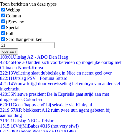
Toon berichten van deze types
Weblog
Column
(P)review
Special
Poll
Scrollbar gebruiken
opslaan
1
00:01
Uitslag AZ - ADO Den Haag
4
23:46
Hoe 30 landen zich voorbereiden op mogelijke oorlog met
China en Noord-Korea
2
22:13
Vollering slaat dubbelslag in Nice en neemt geel over
8
22:11
Uitslag PSV - Fortuna Sittard
4
21:14
Vrouw krijgt door verwisseling het embryo van ander stel
ingebracht
4
20:35
Nieuwe president De la Espriella gaat strijd aan met
drugskartels Colombia
6
20:11
Geen 'happy end' bij seksdate via Kinky.nl
32
19:57
XR blokkeert A12 ruim twee uur, agent gebeten bij
aanhouding
3
19:21
Uitslag NEC - Telstar
15
15:10
VrijMiBabes #316 (not very sfw!)
62
15:09
Random Pics van de Dag #1980