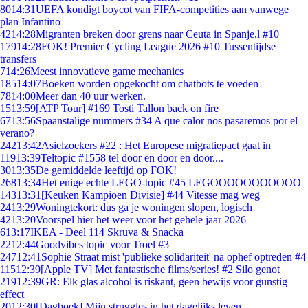
80
14:31
UEFA kondigt boycot van FIFA-competities aan vanwege
plan Infantino
42
14:28
Migranten breken door grens naar Ceuta in Spanje,l #10
179
14:28
FOK! Premier Cycling League 2026 #10 Tussentijdse
transfers
7
14:26
Meest innovatieve game mechanics
185
14:07
Boeken worden opgekocht om chatbots te voeden
78
14:00
Meer dan 40 uur werken.
15
13:59
[ATP Tour] #169 Tosti Tallon back on fire
67
13:56
Spaanstalige nummers #34 A que calor nos pasaremos por el
verano?
242
13:42
Asielzoekers #22 : Het Europese migratiepact gaat in
119
13:39
Teltopic #1558 tel door en door en door....
30
13:35
De gemiddelde leeftijd op FOK!
268
13:34
Het enige echte LEGO-topic #45 LEGOOOOOOOOOOO
143
13:31
[Keuken Kampioen Divisie] #44 Vitesse mag weg
24
13:29
Woningtekort: dus ga je woningen slopen, logisch
42
13:20
Voorspel hier het weer voor het gehele jaar 2026
6
13:17
IKEA - Deel 114 Skruva & Snacka
22
12:44
Goodvibes topic voor Troel #3
247
12:41
Sophie Straat mist 'publieke solidariteit' na ophef optreden #4
115
12:39
[Apple TV] Met fantastische films/series! #2 Silo genot
219
12:39
GR: Elk glas alcohol is riskant, geen bewijs voor gunstig
effect
20
12:30
[Dagboek] Mijn struggles in het dagelijks leven