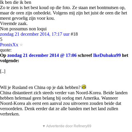
Ik ben die ik ben
Zo te zien is het best koud op die foto. Ze staan met bontmutsen op,
maar de oren zijn onbedekt. Volgens mij zijn het juist de oren die het
meest gevoelig zijn voor kou.
Vreemde zaak.
Non possumus non loqui
zondag 21 december 2014, 17:17 uur
#18
5
PronixXx
quote:
Op
zondag 21 december 2014 @ 17:06
schreef
IkeDubaku99
het
volgende:
[..]
Wil je Rusland en China op je dak hebben?
China distantieert zich steeds verder van Noord-Korea. Beide landen
hebben helemaal geen belang bij oorlog met Amerika. Wanneer
Noord-Korea als eerst een aanval zou uitvoeren zouden beide dat
veroordelen. Denk eerder dat ze alle banden met het land zullen
verbreken.
▼ Advertentie door Refinery89