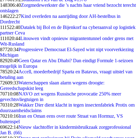
1483
06:40
Zorgmedewerkster die 's nachts haar vriend bezocht terecht
ontslagen
1462
22:27
Kind overleden na aanrijding door AH-bestelbus in
Dordrecht
1115
22:40
Datalek bij Bol en de Bijenkorf na cyberaanval op logistiek
partner Ceva
1110
20:44
Litouwen vindt opnieuw migrantentunnel onder grens met
Wit-Rusland
877
20:34
Progressieve Democraat El-Sayed wint nipt voorverkiezing
Michigan
829
20:49
Geen Qatar en Abu Dhabi? Dan eindigt Formule 1-seizoen
mogelijk in Europa
785
20:24
Accell, moederbedrijf Sparta en Batavus, vraagt uitstel van
betaling aan
726
09:33
Waterschappen slaan alarm wegens droogte:
Gereedschapskist leeg
707
10:08
NAVO zet wegens Russische provocatie 250% meer
gevechtsvliegtuigen in
703
10:28
Wakker Dier dient klacht in tegen insectenfabriek Protix om
duurzaamheidsclaims
702
10:16
Iran en Oman eens over route Straat van Hormuz, VS
buitenspel
696
22:14
Nieuw slachtoffer in kindermisbruikzaak zorgprofessional
Jan B. (66)