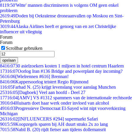
81
19:50
'Witte' mannen discrimineren is volgens OM geen enkel
probleem
26
19:49
Doden bij Oekraïense droneaanvallen op Moskou en Sint-
Petersburg
30
19:44
Alaska Airlines heeft er genoeg van en zet Christelijke
influencer uit vliegtuig
Forum
Forum
Scrollbar gebruiken
opslaan
84
16:07
30 asielzoekers kosten 1 miljoen in hotel centrum Haarlem
173
16:07
Oorlog Iran #136 Bridge and powerplant day incoming?
56
16:06
[Wielrennen #616] Brennan!
84
16:06
Kappersoorlog teistert Regio Rijnmond
1
16:05
Farhad N. (25) krijgt levenslang voor aanslag Munchen
253
16:05
[Dagboek] Veel aan hoofd - Deel 27
177
16:04
[AMV] VS #1312 spammers van de internationale rechtsorde
39
16:04
Huisarts doet haar werk onder invloed van alcohol
49
16:03
Progressieve Democraat El-Sayed wint nipt voorverkiezing
Michigan
263
16:02
[INFLUENCERS #294] supermarkt Safari
90
15:59
Koopzegels sparen bij AH duurt straks 2x zo lang
70
15:58
Nabil B. (20) rijdt fietser aan tijdens dollemansrit