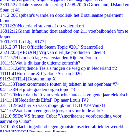
239
12:27
Totale zonsverduistering 12-08-2026 (Groenland, IJsland en
Spanje) #1
14
12:20
Capibara's wandelen doodleuk het Braziliaanse parlement
binnen
220
12:20
Nederland stevent af op watertekort
168
12:12
Gianni Infantino doet aanbod om 211 voetbalbonden 'om te
kopen'
100
12:11
[La Liga #177]
116
12:07
[Het Officiële Steam Topic #201] Steamrolled
252
12:03
[VEGAN] Vrij van dierlijke producten - deel 3
12
11:57
Historisch lage waterstanden Rijn en Donau
10
11:51
Wat is dit jaar de ultieme zomerhit?
88
11:51
Zelfrijdende Tesla's mogen de weg op in Nederland #2
111
11:41
Hurricane & Cyclone Season 2026
9
11:34
[RTL4] Bestemming X
59
11:33
Tenenkrommende fouten bij teksten in het openbaar #74
94
11:33
Het grote goedemorgen topic #3
18
11:29
Meer dan helft van verkochte auto's is volgend jaar elektrisch
114
11:18
[Nederlands Elftal] Op naar Louis IV?
33
11:12
Post hier zo vaak mogelijk om 11:11 #39 Vanz11
14
11:02
Wat is nou een goede jerrycan voor in de auto ?
112
10:59
De VS framen Cuba: "Amerikaanse voorbereiding voor
aanval op Cuba"
18
10:55
Klacht ingediend tegen grootste insectenfabriek ter wereld
5
10:53
[NPO2] Poorten van Europa