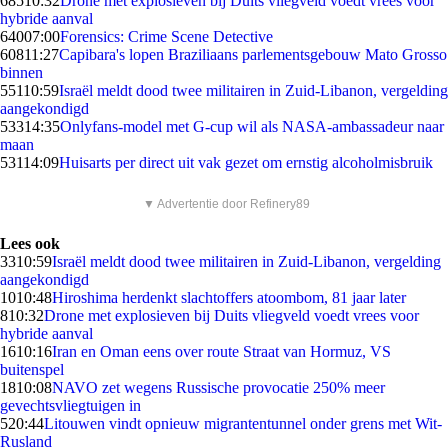
685
10:32
Drone met explosieven bij Duits vliegveld voedt vrees voor
hybride aanval
640
07:00
Forensics: Crime Scene Detective
608
11:27
Capibara's lopen Braziliaans parlementsgebouw Mato Grosso
binnen
551
10:59
Israël meldt dood twee militairen in Zuid-Libanon, vergelding
aangekondigd
533
14:35
Onlyfans-model met G-cup wil als NASA-ambassadeur naar
maan
531
14:09
Huisarts per direct uit vak gezet om ernstig alcoholmisbruik
▼ Advertentie door Refinery89
Lees ook
33
10:59
Israël meldt dood twee militairen in Zuid-Libanon, vergelding
aangekondigd
10
10:48
Hiroshima herdenkt slachtoffers atoombom, 81 jaar later
8
10:32
Drone met explosieven bij Duits vliegveld voedt vrees voor
hybride aanval
16
10:16
Iran en Oman eens over route Straat van Hormuz, VS
buitenspel
18
10:08
NAVO zet wegens Russische provocatie 250% meer
gevechtsvliegtuigen in
5
20:44
Litouwen vindt opnieuw migrantentunnel onder grens met Wit-
Rusland