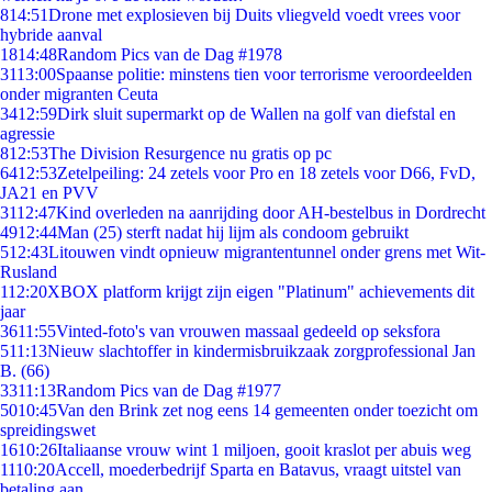
8
14:51
Drone met explosieven bij Duits vliegveld voedt vrees voor
hybride aanval
18
14:48
Random Pics van de Dag #1978
31
13:00
Spaanse politie: minstens tien voor terrorisme veroordeelden
onder migranten Ceuta
34
12:59
Dirk sluit supermarkt op de Wallen na golf van diefstal en
agressie
8
12:53
The Division Resurgence nu gratis op pc
64
12:53
Zetelpeiling: 24 zetels voor Pro en 18 zetels voor D66, FvD,
JA21 en PVV
31
12:47
Kind overleden na aanrijding door AH-bestelbus in Dordrecht
49
12:44
Man (25) sterft nadat hij lijm als condoom gebruikt
5
12:43
Litouwen vindt opnieuw migrantentunnel onder grens met Wit-
Rusland
1
12:20
XBOX platform krijgt zijn eigen "Platinum" achievements dit
jaar
36
11:55
Vinted-foto's van vrouwen massaal gedeeld op seksfora
5
11:13
Nieuw slachtoffer in kindermisbruikzaak zorgprofessional Jan
B. (66)
33
11:13
Random Pics van de Dag #1977
50
10:45
Van den Brink zet nog eens 14 gemeenten onder toezicht om
spreidingswet
16
10:26
Italiaanse vrouw wint 1 miljoen, gooit kraslot per abuis weg
11
10:20
Accell, moederbedrijf Sparta en Batavus, vraagt uitstel van
betaling aan