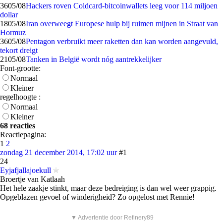
36
05/08
Hackers roven Coldcard-bitcoinwallets leeg voor 114 miljoen
dollar
18
05/08
Iran overweegt Europese hulp bij ruimen mijnen in Straat van
Hormuz
36
05/08
Pentagon verbruikt meer raketten dan kan worden aangevuld,
tekort dreigt
21
05/08
Tanken in België wordt nóg aantrekkelijker
Font-grootte:
Normaal
Kleiner
regelhoogte :
Normaal
Kleiner
68 reacties
Reactiepagina:
1
2
zondag 21 december 2014, 17:02 uur
#1
24
Eyjafjallajoekull
Broertje van Katlaah
Het hele zaakje stinkt, maar deze bedreiging is dan wel weer grappig.
Opgeblazen gevoel of winderigheid? Zo opgelost met Rennie!
▼ Advertentie door Refinery89