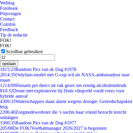
Weblog
Fotoboek
Prijsvragen
Contact
Colofon
Feedback
Tip de redactie
FOK!
FOK!
Scrollbar gebruiken
opslaan
18
15:23
Random Pics van de Dag #1978
28
14:35
Onlyfans-model met G-cup wil als NASA-ambassadeur naar
maan
12
14:09
Huisarts per direct uit vak gezet om ernstig alcoholmisbruik
8
10:32
Drone met explosieven bij Duits vliegveld voedt vrees voor
hybride aanval
43
09:33
Waterschappen slaan alarm wegens droogte: Gereedschapskist
leeg
22
06:40
Zorgmedewerkster die 's nachts haar vriend bezocht terecht
ontslagen
33
00:35
Random Pics van de Dag #1977
2
05/08
De FOK!Voetbalmanager 2026/2027 is begonnen