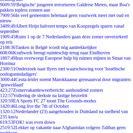
90
09:59
'Belgische' jongeren terroriseren Galderse Meren, maar Boa's
pakken topless zonnen aan
79
09:56
In veel gemeenten helemaal geen vuurwerk meer met oud en
nieuw
34
09:49
Albert Heijn halveert tempo van Koopzegels sparen vanaf
september
19
09:45
Ruim 1 op de 7 Nederlanders gaan deze zomer onverzekerd
op reis
21
08:36
Tanken in België wordt nóg aantrekkelijker
6
08:06
Kraftwerk brengt ruimteschip terug naar Eindhoven
18
07:49
Iran overweegt Europese hulp bij ruimen mijnen in Straat van
Hormuz
23
00:51
Onderzoek naar flyers met waarschuwing voor 'Israëlische
oorlogsmisdadigers'
30
00:44
Ceuta-leider noemt Marokkaanse grensaanval door migranten
'gruweldaad'
4
23:27
Zomervakantieweerbericht: aanhoudend zomers
1
22:57
Vollering de sterkste na lastige heuvelrit
3
20:59
EA Sports FC 27 toont The Grounds-modus
14
20:46
Long live the 7th of October
13
20:12
Nederlander (23) aangehouden in Duitsland na snelheid van
235 km/u
6
19:53
FOK! was even down
25
19:52
Lekker op vakantie naar Afghanistan volgens Taliban geen
probleem