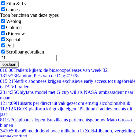
Film & Tv
Games
Toon berichten van deze types
Weblog
Column
(P)review
Special
Poll
Scrollbar gebruiken
opslaan
0
16:00
Trailers kijken: de bioscoopreleases van week 32
18
15:23
Random Pics van de Dag #1978
0
15:21
Netflix-abonnees krijgen exclusieve early access tot uitgebreide
GTA VI trailer
28
14:35
Onlyfans-model met G-cup wil als NASA-ambassadeur naar
maan
12
14:09
Huisarts per direct uit vak gezet om ernstig alcoholmisbruik
1
12:12
XBOX platform krijgt zijn eigen "Platinum" achievements dit
jaar
8
11:27
Capibara's lopen Braziliaans parlementsgebouw Mato Grosso
binnen
34
10:59
Israël meldt dood twee militairen in Zuid-Libanon, vergelding
aangekondigd