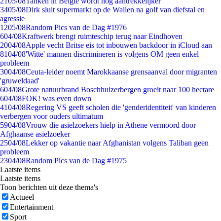
21
05/08
Tanken in België wordt nóg aantrekkelijker
34
05/08
Dirk sluit supermarkt op de Wallen na golf van diefstal en
agressie
12
05/08
Random Pics van de Dag #1976
6
04/08
Kraftwerk brengt ruimteschip terug naar Eindhoven
20
04/08
Apple vecht Britse eis tot inbouwen backdoor in iCloud aan
81
04/08
'Witte' mannen discrimineren is volgens OM geen enkel
probleem
30
04/08
Ceuta-leider noemt Marokkaanse grensaanval door migranten
'gruweldaad'
6
04/08
Grote natuurbrand Boschhuizerbergen groeit naar 100 hectare
6
04/08
FOK! was even down
41
04/08
Regering VS geeft scholen die 'genderidentiteit' van kinderen
verbergen voor ouders ultimatum
59
04/08
Vrouw die asielzoekers hielp in Athene vermoord door
Afghaanse asielzoeker
25
04/08
Lekker op vakantie naar Afghanistan volgens Taliban geen
probleem
23
04/08
Random Pics van de Dag #1975
Laatste items
Laatste items
Toon berichten uit deze thema's
Actueel
Entertainment
Sport