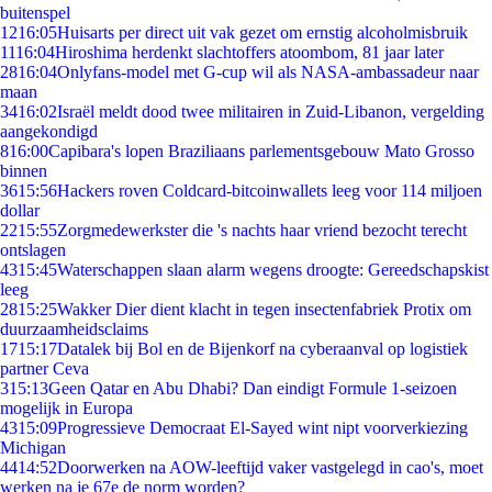
buitenspel
12
16:05
Huisarts per direct uit vak gezet om ernstig alcoholmisbruik
11
16:04
Hiroshima herdenkt slachtoffers atoombom, 81 jaar later
28
16:04
Onlyfans-model met G-cup wil als NASA-ambassadeur naar
maan
34
16:02
Israël meldt dood twee militairen in Zuid-Libanon, vergelding
aangekondigd
8
16:00
Capibara's lopen Braziliaans parlementsgebouw Mato Grosso
binnen
36
15:56
Hackers roven Coldcard-bitcoinwallets leeg voor 114 miljoen
dollar
22
15:55
Zorgmedewerkster die 's nachts haar vriend bezocht terecht
ontslagen
43
15:45
Waterschappen slaan alarm wegens droogte: Gereedschapskist
leeg
28
15:25
Wakker Dier dient klacht in tegen insectenfabriek Protix om
duurzaamheidsclaims
17
15:17
Datalek bij Bol en de Bijenkorf na cyberaanval op logistiek
partner Ceva
3
15:13
Geen Qatar en Abu Dhabi? Dan eindigt Formule 1-seizoen
mogelijk in Europa
43
15:09
Progressieve Democraat El-Sayed wint nipt voorverkiezing
Michigan
44
14:52
Doorwerken na AOW-leeftijd vaker vastgelegd in cao's, moet
werken na je 67e de norm worden?