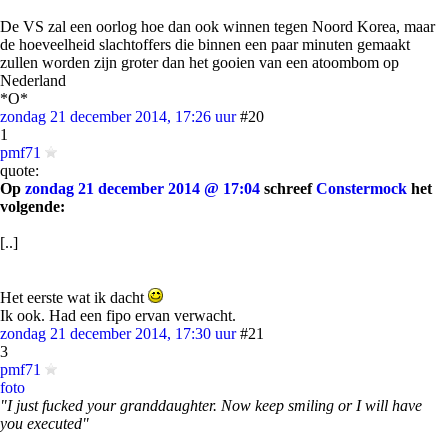
De VS zal een oorlog hoe dan ook winnen tegen Noord Korea, maar
de hoeveelheid slachtoffers die binnen een paar minuten gemaakt
zullen worden zijn groter dan het gooien van een atoombom op
Nederland
*O*
zondag 21 december 2014, 17:26 uur
#20
1
pmf71
quote:
Op
zondag 21 december 2014 @ 17:04
schreef
Constermock
het
volgende:
[..]
Het eerste wat ik dacht
Ik ook. Had een fipo ervan verwacht.
zondag 21 december 2014, 17:30 uur
#21
3
pmf71
foto
"I just fucked your granddaughter. Now keep smiling or I will have
you executed"