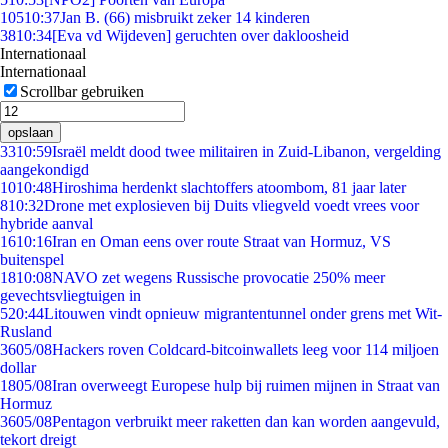
105
10:37
Jan B. (66) misbruikt zeker 14 kinderen
38
10:34
[Eva vd Wijdeven] geruchten over dakloosheid
Internationaal
Internationaal
Scrollbar gebruiken
opslaan
33
10:59
Israël meldt dood twee militairen in Zuid-Libanon, vergelding
aangekondigd
10
10:48
Hiroshima herdenkt slachtoffers atoombom, 81 jaar later
8
10:32
Drone met explosieven bij Duits vliegveld voedt vrees voor
hybride aanval
16
10:16
Iran en Oman eens over route Straat van Hormuz, VS
buitenspel
18
10:08
NAVO zet wegens Russische provocatie 250% meer
gevechtsvliegtuigen in
5
20:44
Litouwen vindt opnieuw migrantentunnel onder grens met Wit-
Rusland
36
05/08
Hackers roven Coldcard-bitcoinwallets leeg voor 114 miljoen
dollar
18
05/08
Iran overweegt Europese hulp bij ruimen mijnen in Straat van
Hormuz
36
05/08
Pentagon verbruikt meer raketten dan kan worden aangevuld,
tekort dreigt