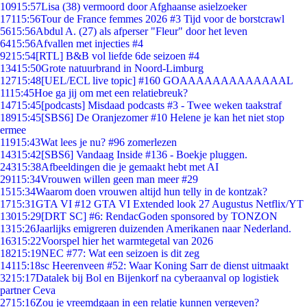
109
15:57
Lisa (38) vermoord door Afghaanse asielzoeker
171
15:56
Tour de France femmes 2026 #3 Tijd voor de borstcrawl
56
15:56
Abdul A. (27) als afperser "Fleur" door het leven
64
15:56
Afvallen met injecties #4
92
15:54
[RTL] B&B vol liefde 6de seizoen #4
134
15:50
Grote natuurbrand in Noord-Limburg
127
15:48
[UEL/ECL live topic] #160 GOAAAAAAAAAAAAAL
11
15:45
Hoe ga jij om met een relatiebreuk?
147
15:45
[podcasts] Misdaad podcasts #3 - Twee weken taakstraf
189
15:45
[SBS6] De Oranjezomer #10 Helene je kan het niet stop
ermee
119
15:43
Wat lees je nu? #96 zomerlezen
143
15:42
[SBS6] Vandaag Inside #136 - Boekje pluggen.
243
15:38
Afbeeldingen die je gemaakt hebt met AI
291
15:34
Vrouwen willen geen man meer #29
15
15:34
Waarom doen vrouwen altijd hun telly in de kontzak?
17
15:31
GTA VI #12 GTA VI Extended look 27 Augustus Netflix/YT
130
15:29
[DRT SC] #6: RendacGoden sponsored by TONZON
13
15:26
Jaarlijks emigreren duizenden Amerikanen naar Nederland.
163
15:22
Voorspel hier het warmtegetal van 2026
182
15:19
NEC #77: Wat een seizoen is dit zeg
141
15:18
sc Heerenveen #52: Waar Koning Sarr de dienst uitmaakt
32
15:17
Datalek bij Bol en Bijenkorf na cyberaanval op logistiek
partner Ceva
27
15:16
Zou je vreemdgaan in een relatie kunnen vergeven?