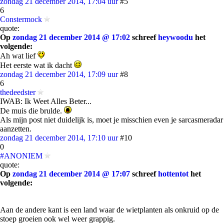
zondag 21 december 2014, 17:04 uur
#5
6
Constermock
quote:
Op
zondag 21 december 2014 @ 17:02
schreef
heywoodu
het
volgende:
Ah wat lief
Het eerste wat ik dacht
zondag 21 december 2014, 17:09 uur
#8
6
thedeedster
IWAB: Ik Weet Alles Beter...
De muis die brulde.
Als mijn post niet duidelijk is, moet je misschien even je sarcasmeradar
aanzetten.
zondag 21 december 2014, 17:10 uur
#10
0
#ANONIEM
quote:
Op
zondag 21 december 2014 @ 17:07
schreef
hottentot
het
volgende:
Aan de andere kant is een land waar de wietplanten als onkruid op de
stoep groeien ook wel weer grappig.