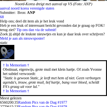
Noord-Korea dreigt met aanval op VS (Foto: ANP)
aanval
noord korea
verenigde staten
Submitter:
Bron:
ANP
68
Help ons; deel dit item als je het leuk vond
Heb je een leuk of interessant bericht gevonden dat je graag op FOK!
terug ziet?
Tip ons dan via de submit!
Zoek jij altijd de leukste nieuwtjes en kun je daar leuk over schrijven?
Meld je aan als nieuwsposter!
static
† In Memoriam
†
Obstinaat, eigenwijs, grote muil met klein hartje. Of zoals Yvonne
het subtiel verwoordt:
"Static is gewoon Static, je leeft met hem of niet. Geen verborgen
agenda's, trouw, grote muil, lief hartje, bang voor bloed, scheldt
FA's graag uit voor lul."
† In Memoriam †
Meest gelezen
65602
00:35
Random Pics van de Dag #1977
27706
15:23
Random Pics van de Dag #1978