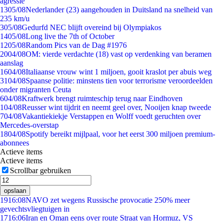
agressie
13
05/08
Nederlander (23) aangehouden in Duitsland na snelheid van
235 km/u
3
05/08
Gedurfd NEC blijft overeind bij Olympiakos
14
05/08
Long live the 7th of October
12
05/08
Random Pics van de Dag #1976
20
04/08
OM: vierde verdachte (18) vast op verdenking van beramen
aanslag
16
04/08
Italiaanse vrouw wint 1 miljoen, gooit kraslot per abuis weg
31
04/08
Spaanse politie: minstens tien voor terrorisme veroordeelden
onder migranten Ceuta
6
04/08
Kraftwerk brengt ruimteschip terug naar Eindhoven
1
04/08
Reusser wint tijdrit en neemt geel over, Nooijen knap tweede
7
04/08
Vakantiekiekje Verstappen en Wolff voedt geruchten over
Mercedes-overstap
18
04/08
Spotify bereikt mijlpaal, voor het eerst 300 miljoen premium-
abonnees
Actieve items
Actieve items
Scrollbar gebruiken
opslaan
19
16:08
NAVO zet wegens Russische provocatie 250% meer
gevechtsvliegtuigen in
17
16:06
Iran en Oman eens over route Straat van Hormuz, VS