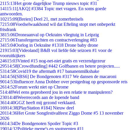
21
15:13
Het grote dagelijkse Trump nieuws topic #31
141
15:11
[AKQ] #3384 Topic met vragen. En soms goede
antwoorden.
102
15:09
[Breien] Deel 21, met zomerbreisels
72
15:08
Voedselwaakhond wil dat Efteling stopt met onbeperkt
frisdrank
38
15:06
Droneaanval op Oekrains vliegtuig in Leipzig
27
15:06
Transfergeruchten en contractverlenging #83
34
15:04
Oorlog in Oekraïne #1318 Drone baby drone
219
15:03
[Videoland] B&B vol liefde 6de seizoen #1 voor de
vooruitkijkers
246
15:03
Vinted #15 nog-net-niet gratis en verzendgezeur
295
14:58
[Crowdfunding] #442 Golfbanen en betere projecten.....
53
14:58
Covid19 the aftermath #17 bananenmilkshake
34
14:56
[SBS6] De Bondgenoten #317 We dansen de macaroni
90
14:53
Influencer Anna Dobber over pestgedrag op gesponsorde reis
26
14:52
Forum werkt niet op Chrome
5
14:48
Wel eens geprobeerd jou in een relatie te manipuleren?
230
14:48
Weerrecords aan de lopende band
36
14:40
GGZ heeft mij gezond verklaard.
169
14:38
[PlayStation #184] Nieuw deel
201
14:36
Het Grote Songfestivalfeest Ziggo Dome #5 13 november
2026
66
14:34
De Bondgenoten Spoiler Topic #3
190
14:32
Politieke meme's en spotprenten #11