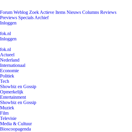
Forum
Weblog
Zoek
Actieve Items
Nieuws
Columns
Reviews
Previews
Specials
Archief
Inloggen
fok.nl
Inloggen
fok.nl
Actueel
Nederland
Internationaal
Economie
Politiek
Tech
Showbiz en Gossip
Opmerkelijk
Entertainment
Showbiz en Gossip
Muziek
Film
Televisie
Media & Cultuur
Bioscoopagenda