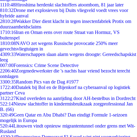
11
10:48
Hiroshima herdenkt slachtoffers atoombom, 81 jaar later
8
10:32
Drone met explosieven bij Duits vliegveld voedt vrees voor
hybride aanval
28
10:28
Wakker Dier dient klacht in tegen insectenfabriek Protix om
duurzaamheidsclaims
17
10:16
Iran en Oman eens over route Straat van Hormuz, VS
buitenspel
18
10:08
NAVO zet wegens Russische provocatie 250% meer
gevechtsvliegtuigen in
43
09:33
Waterschappen slaan alarm wegens droogte: Gereedschapskist
leeg
0
07:00
Forensics: Crime Scene Detective
22
06:40
Zorgmedewerkster die 's nachts haar vriend bezocht terecht
ontslagen
33
00:35
Random Pics van de Dag #1977
17
22:40
Datalek bij Bol en de Bijenkorf na cyberaanval op logistiek
partner Ceva
31
22:27
Kind overleden na aanrijding door AH-bestelbus in Dordrecht
5
22:14
Nieuw slachtoffer in kindermisbruikzaak zorgprofessional Jan
B. (66)
3
20:49
Geen Qatar en Abu Dhabi? Dan eindigt Formule 1-seizoen
mogelijk in Europa
5
20:44
Litouwen vindt opnieuw migrantentunnel onder grens met Wit-
Rusland
43
20:34
Progressieve Democraat El-Sayed wint nipt voorverkiezing