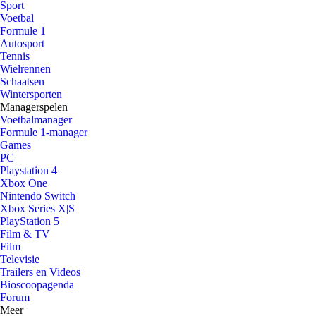
Sport
Voetbal
Formule 1
Autosport
Tennis
Wielrennen
Schaatsen
Wintersporten
Managerspelen
Voetbalmanager
Formule 1-manager
Games
PC
Playstation 4
Xbox One
Nintendo Switch
Xbox Series X|S
PlayStation 5
Film & TV
Film
Televisie
Trailers en Videos
Bioscoopagenda
Forum
Meer