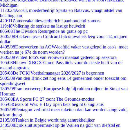
Michigan
11
20:24
Accell, moederbedrijf Sparta en Batavus, vraagt uitstel van
betaling aan
4
20:11
Zomervakantieweerbericht: aanhoudend zomers
1
19:48
Vollering de sterkste na lastige heuvelrit
8
05/08
The Division Resurgence nu gratis op pc
36
05/08
Hackers roven Coldcard-bitcoinwallets leeg voor 114 miljoen
dollar
44
05/08
Doorwerken na AOW-leeftijd vaker vastgelegd in cao's, moet
werken na je 67e de norm worden?
36
05/08
Vinted-foto's van vrouwen massaal gedeeld op seksfora
1
05/08
Nieuwe XBOX Game Pass titels voor de eerste helft van de
maand augustus
2
05/08
De FOK!Voetbalmanager 2026/2027 is begonnen
50
05/08
Van den Brink zet nog eens 14 gemeenten onder toezicht om
spreidingswet
18
05/08
Iran overweegt Europese hulp bij ruimen mijnen in Straat van
Hormuz
3
05/08
EA Sports FC 27 toont The Grounds-modus
1
05/08
Gears of War: E-Day open beta begint 6 augustus
36
05/08
Pentagon verbruikt meer raketten dan kan worden aangevuld,
tekort dreigt
21
05/08
Tanken in België wordt nóg aantrekkelijker
34
05/08
Dirk sluit supermarkt op de Wallen na golf van diefstal en