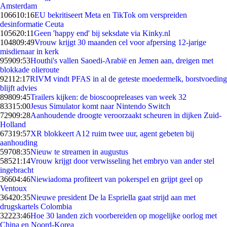
Amsterdam
1066
10:16
EU bekritiseert Meta en TikTok om verspreiden
desinformatie Ceuta
1056
20:11
Geen 'happy end' bij seksdate via Kinky.nl
1048
09:49
Vrouw krijgt 30 maanden cel voor afpersing 12-jarige
misdienaar in kerk
959
09:53
Houthi's vallen Saoedi-Arabië en Jemen aan, dreigen met
blokkade olieroute
921
12:17
RIVM vindt PFAS in al de geteste moedermelk, borstvoeding
blijft advies
898
09:45
Trailers kijken: de bioscoopreleases van week 32
833
15:00
Jesus Simulator komt naar Nintendo Switch
729
09:28
Aanhoudende droogte veroorzaakt scheuren in dijken Zuid-
Holland
673
19:57
XR blokkeert A12 ruim twee uur, agent gebeten bij
aanhouding
597
08:35
Nieuw te streamen in augustus
585
21:14
Vrouw krijgt door verwisseling het embryo van ander stel
ingebracht
366
04:46
Niewiadoma profiteert van pokerspel en grijpt geel op
Ventoux
364
20:35
Nieuwe president De la Espriella gaat strijd aan met
drugskartels Colombia
322
23:46
Hoe 30 landen zich voorbereiden op mogelijke oorlog met
China en Noord-Korea