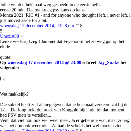
Jullie werden hélémaal weg gespeeld in de eerste helft.
eerste 20 min. Daarna kreeg psv kans op kans.
Monza 2021: RIC #1 - and for anyone who thought i left, i never left. i
just moved aside for a bit.
woensdag 17 december 2014, 23:28 uur
#18
5
Unexist88
Leuke wedstrijd zeg ! Jammer dat Feyenoord het zo weg gaf op het
einde
quote:
Op
woensdag 17 december 2014 @ 23:00
schreef
Jay_Snake
het
volgende:
[..]
Wat makkelijk?
Die sukkel heeft zelf al toegegeven dat ie helemaal verkeerd zat bij de
1-1....De Jong trekt de broek van Kongolo bijna uit, tot dat moment
had PSV niets te vertellen...
Vent, dat viel nou ook wel weer mee.. Ja er gebeurde wat, maar zo erg
was het nou ook weer niet.. Al had de scheids het wel moeten zien
woensdag 17 december 2014, 23:30 uur
#19