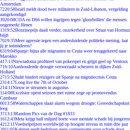
Amsterdam
72
20:58
Israël meldt dood twee militairen in Zuid-Libanon, vergelding
aangekondigd
39
20:08
CDA en D66 willen ingrijpen tegen 'gluurbrillen' die mensen
ongemerkt filmen
13
19:52
Benzineprijs daalt verder, onzekerheid over Straat van Hormuz
blijft
70
19:35
Meer agressie tegen een andersluidende politieke mening, laat
jij je intimideren?
63
19:04
Spanje: bijna alle migranten in Ceuta weer teruggekeerd naar
Marokko
4
17:13
Niewiadoma profiteert van pokerspel en grijpt geel op Ventoux
7
16:10
Aanhoudende droogte veroorzaakt scheuren in dijken Zuid-
Holland
27
15:52
Italië hindert reizigers uit Spanje na migratiecrisis Ceuta
23
14:17
Long live the 7th of October
2
14:11
Nieuw te streamen in augustus
1
14:08
Excelsior opent seizoen met ruime zege op promovendus
Cambuur
60
13:58
Waterschappen slaan alarm wegens droogte: Gereedschapskist
leeg
37
13:13
Random Pics van de Dag #1833
16
12:43
Meta krijgt half miljard boete voor mentale schade bij jongeren
42
12:11
Voedselprijzen wereldwijd op hoogste niveau in ruim drie jaar
29
11:05
Kabinet geeft bedrijven geen compensatie voor schade door