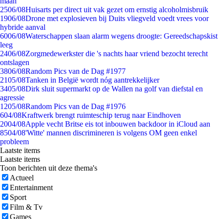
maan
25
06/08
Huisarts per direct uit vak gezet om ernstig alcoholmisbruik
19
06/08
Drone met explosieven bij Duits vliegveld voedt vrees voor
hybride aanval
60
06/08
Waterschappen slaan alarm wegens droogte: Gereedschapskist
leeg
24
06/08
Zorgmedewerkster die 's nachts haar vriend bezocht terecht
ontslagen
38
06/08
Random Pics van de Dag #1977
21
05/08
Tanken in België wordt nóg aantrekkelijker
34
05/08
Dirk sluit supermarkt op de Wallen na golf van diefstal en
agressie
12
05/08
Random Pics van de Dag #1976
6
04/08
Kraftwerk brengt ruimteschip terug naar Eindhoven
20
04/08
Apple vecht Britse eis tot inbouwen backdoor in iCloud aan
85
04/08
'Witte' mannen discrimineren is volgens OM geen enkel
probleem
Laatste items
Laatste items
Toon berichten uit deze thema's
Actueel
Entertainment
Sport
Film & Tv
Games