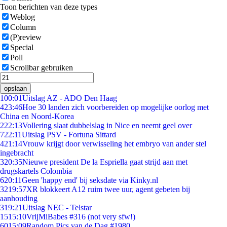
Toon berichten van deze types
Weblog
Column
(P)review
Special
Poll
Scrollbar gebruiken
opslaan
1
00:01
Uitslag AZ - ADO Den Haag
4
23:46
Hoe 30 landen zich voorbereiden op mogelijke oorlog met
China en Noord-Korea
2
22:13
Vollering slaat dubbelslag in Nice en neemt geel over
7
22:11
Uitslag PSV - Fortuna Sittard
4
21:14
Vrouw krijgt door verwisseling het embryo van ander stel
ingebracht
3
20:35
Nieuwe president De la Espriella gaat strijd aan met
drugskartels Colombia
6
20:11
Geen 'happy end' bij seksdate via Kinky.nl
32
19:57
XR blokkeert A12 ruim twee uur, agent gebeten bij
aanhouding
3
19:21
Uitslag NEC - Telstar
15
15:10
VrijMiBabes #316 (not very sfw!)
60
15:09
Random Pics van de Dag #1980