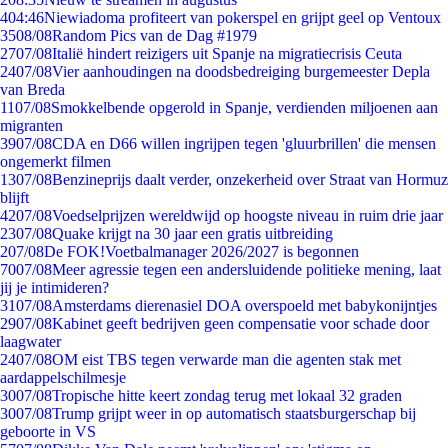
4
04:46
Niewiadoma profiteert van pokerspel en grijpt geel op Ventoux
35
08/08
Random Pics van de Dag #1979
27
07/08
Italië hindert reizigers uit Spanje na migratiecrisis Ceuta
24
07/08
Vier aanhoudingen na doodsbedreiging burgemeester Depla
van Breda
11
07/08
Smokkelbende opgerold in Spanje, verdienden miljoenen aan
migranten
39
07/08
CDA en D66 willen ingrijpen tegen 'gluurbrillen' die mensen
ongemerkt filmen
13
07/08
Benzineprijs daalt verder, onzekerheid over Straat van Hormuz
blijft
42
07/08
Voedselprijzen wereldwijd op hoogste niveau in ruim drie jaar
23
07/08
Quake krijgt na 30 jaar een gratis uitbreiding
2
07/08
De FOK!Voetbalmanager 2026/2027 is begonnen
70
07/08
Meer agressie tegen een andersluidende politieke mening, laat
jij je intimideren?
31
07/08
Amsterdams dierenasiel DOA overspoeld met babykonijntjes
29
07/08
Kabinet geeft bedrijven geen compensatie voor schade door
laagwater
24
07/08
OM eist TBS tegen verwarde man die agenten stak met
aardappelschilmesje
30
07/08
Tropische hitte keert zondag terug met lokaal 32 graden
30
07/08
Trump grijpt weer in op automatisch staatsburgerschap bij
geboorte in VS