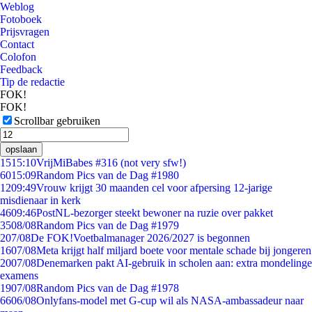
Weblog
Fotoboek
Prijsvragen
Contact
Colofon
Feedback
Tip de redactie
FOK!
FOK!
Scrollbar gebruiken
opslaan
15
15:10
VrijMiBabes #316 (not very sfw!)
60
15:09
Random Pics van de Dag #1980
12
09:49
Vrouw krijgt 30 maanden cel voor afpersing 12-jarige
misdienaar in kerk
46
09:46
PostNL-bezorger steekt bewoner na ruzie over pakket
35
08/08
Random Pics van de Dag #1979
2
07/08
De FOK!Voetbalmanager 2026/2027 is begonnen
16
07/08
Meta krijgt half miljard boete voor mentale schade bij jongeren
20
07/08
Denemarken pakt AI-gebruik in scholen aan: extra mondelinge
examens
19
07/08
Random Pics van de Dag #1978
66
06/08
Onlyfans-model met G-cup wil als NASA-ambassadeur naar