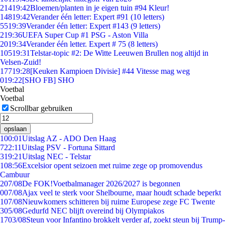
214
19:42
Bloemen/planten in je eigen tuin #94 Kleur!
148
19:42
Verander één letter: Expert #91 (10 letters)
55
19:39
Verander één letter: Expert #143 (9 letters)
2
19:36
UEFA Super Cup #1 PSG - Aston Villa
20
19:34
Verander één letter. Expert # 75 (8 letters)
105
19:31
Telstar-topic #2: De Witte Leeuwen Brullen nog altijd in
Velsen-Zuid!
177
19:28
[Keuken Kampioen Divisie] #44 Vitesse mag weg
0
19:22
[SHO FB] SHO
Voetbal
Voetbal
Scrollbar gebruiken
opslaan
1
00:01
Uitslag AZ - ADO Den Haag
7
22:11
Uitslag PSV - Fortuna Sittard
3
19:21
Uitslag NEC - Telstar
1
08:56
Excelsior opent seizoen met ruime zege op promovendus
Cambuur
2
07/08
De FOK!Voetbalmanager 2026/2027 is begonnen
0
07/08
Ajax veel te sterk voor Shelbourne, maar houdt schade beperkt
1
07/08
Nieuwkomers schitteren bij ruime Europese zege FC Twente
3
05/08
Gedurfd NEC blijft overeind bij Olympiakos
17
03/08
Steun voor Infantino brokkelt verder af, zoekt steun bij Trump-