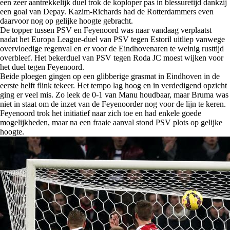
een zeer aantrekkelijk duel trok de koploper pas in blessuretijd dankzij
een goal van Depay. Kazim-Richards had de Rotterdammers even
daarvoor nog op gelijke hoogte gebracht.
De topper tussen PSV en Feyenoord was naar vandaag verplaatst
nadat het Europa League-duel van PSV tegen Estoril uitliep vanwege
overvloedige regenval en er voor de Eindhovenaren te weinig rusttijd
overbleef. Het bekerduel van PSV tegen Roda JC moest wijken voor
het duel tegen Feyenoord.
Beide ploegen gingen op een glibberige grasmat in Eindhoven in de
eerste helft flink tekeer. Het tempo lag hoog en in verdedigend opzicht
ging er veel mis. Zo leek de 0-1 van Manu houdbaar, maar Bruma was
niet in staat om de inzet van de Feyenoorder nog voor de lijn te keren.
Feyenoord trok het initiatief naar zich toe en had enkele goede
mogelijkheden, maar na een fraaie aanval stond PSV plots op gelijke
hoogte.