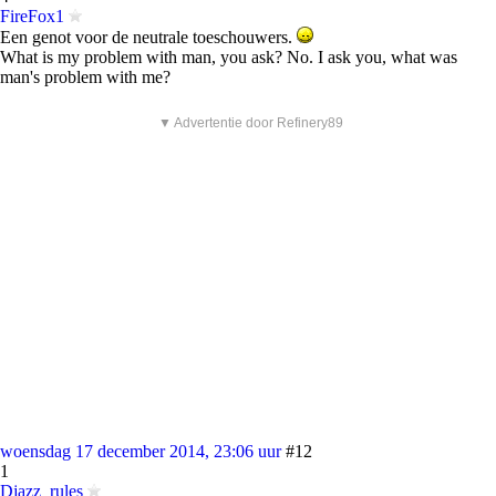
FireFox1
Een genot voor de neutrale toeschouwers.
What is my problem with man, you ask? No. I ask you, what was
man's problem with me?
▼ Advertentie door Refinery89
woensdag 17 december 2014, 23:06 uur
#12
1
Djazz_rules