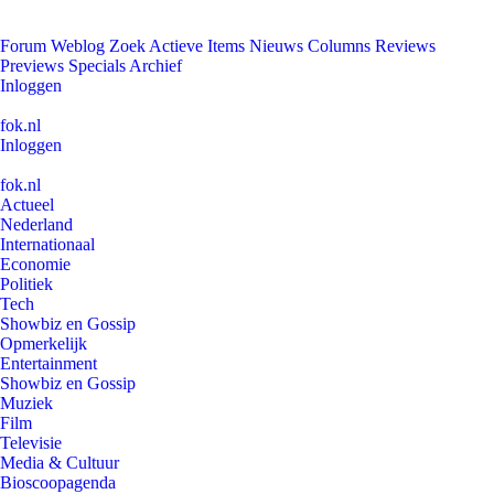
Forum
Weblog
Zoek
Actieve Items
Nieuws
Columns
Reviews
Previews
Specials
Archief
Inloggen
fok.nl
Inloggen
fok.nl
Actueel
Nederland
Internationaal
Economie
Politiek
Tech
Showbiz en Gossip
Opmerkelijk
Entertainment
Showbiz en Gossip
Muziek
Film
Televisie
Media & Cultuur
Bioscoopagenda