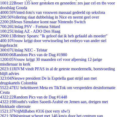
10
01:22
Broer 135 keer gestoken en gesneden: zes jaar cel en tbs voor
doodslag Gouda
40
00:59
Vinted-foto's van vrouwen massaal gedeeld op seksfora
2
00:50
Vollering slaat dubbelslag in Nice en neemt geel over
22
00:28
Jesus Simulator komt naar Nintendo Switch
7
00:26
Uitslag PSV - Fortuna Sittard
1
00:25
Uitslag AZ - ADO Den Haag
29
00:13
Britney Spears: "Ik geloof dat ik heb gefaald als moeder"
4
00:10
Vrouw krijgt door verwisseling het embryo van ander stel
ingebracht
3
00:07
Uitslag NEC - Telstar
60
00:06
Random Pics van de Dag #1980
12
00:05
Vrouw krijgt 30 maanden cel voor afpersing 12-jarige
misdienaar in kerk
20
23:11
RIVM vindt PFAS in al de geteste moedermelk, borstvoeding
blijft advies
3
23:04
Nieuwe president De la Espriella gaat strijd aan met
drugskartels Colombia
55
22:47
EU bekritiseert Meta en TikTok om verspreiden desinformatie
Ceuta
43
22:22
Random Pics van de Dag #1448
43
22:19
Houthi's vallen Saoedi-Arabië en Jemen aan, dreigen met
blokkade olieroute
15
21:37
VrijMiBabes #316 (not very sfw!)
26
21:30
Wegpiraat scheurt met 146 km/u door het centrum van