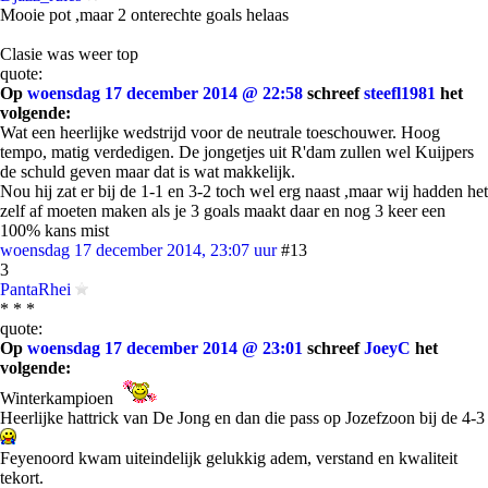
Mooie pot ,maar 2 onterechte goals helaas
Clasie was weer top
quote:
Op
woensdag 17 december 2014 @ 22:58
schreef
steefl1981
het
volgende:
Wat een heerlijke wedstrijd voor de neutrale toeschouwer. Hoog
tempo, matig verdedigen. De jongetjes uit R'dam zullen wel Kuijpers
de schuld geven maar dat is wat makkelijk.
Nou hij zat er bij de 1-1 en 3-2 toch wel erg naast ,maar wij hadden het
zelf af moeten maken als je 3 goals maakt daar en nog 3 keer een
100% kans mist
woensdag 17 december 2014, 23:07 uur
#13
3
PantaRhei
* * *
quote:
Op
woensdag 17 december 2014 @ 23:01
schreef
JoeyC
het
volgende:
Winterkampioen
Heerlijke hattrick van De Jong en dan die pass op Jozefzoon bij de 4-3
Feyenoord kwam uiteindelijk gelukkig adem, verstand en kwaliteit
tekort.