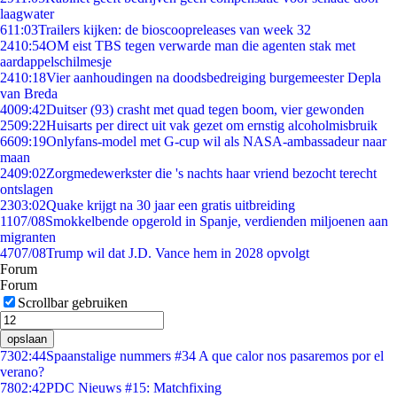
laagwater
6
11:03
Trailers kijken: de bioscoopreleases van week 32
24
10:54
OM eist TBS tegen verwarde man die agenten stak met
aardappelschilmesje
24
10:18
Vier aanhoudingen na doodsbedreiging burgemeester Depla
van Breda
40
09:42
Duitser (93) crasht met quad tegen boom, vier gewonden
25
09:22
Huisarts per direct uit vak gezet om ernstig alcoholmisbruik
66
09:19
Onlyfans-model met G-cup wil als NASA-ambassadeur naar
maan
24
09:02
Zorgmedewerkster die 's nachts haar vriend bezocht terecht
ontslagen
23
03:02
Quake krijgt na 30 jaar een gratis uitbreiding
11
07/08
Smokkelbende opgerold in Spanje, verdienden miljoenen aan
migranten
47
07/08
Trump wil dat J.D. Vance hem in 2028 opvolgt
Forum
Forum
Scrollbar gebruiken
opslaan
73
02:44
Spaanstalige nummers #34 A que calor nos pasaremos por el
verano?
78
02:42
PDC Nieuws #15: Matchfixing