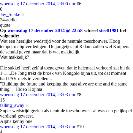
woensdag 17 december 2014, 23:00 uur
#6
0
Jay_Snake
24-addict
quote:
Op
woensdag 17 december 2014 @ 22:58
schreef
steefl1981
het
volgende:
Wat een heerlijke wedstrijd voor de neutrale toeschouwer. Hoog
tempo, matig verdedigen. De jongetjes uit R'dam zullen wel Kuijpers
de schuld geven maar dat is wat makkelijk.
Wat makkelijk?
Die sukkel heeft zelf al toegegeven dat ie helemaal verkeerd zat bij de
1-1....De Jong trekt de broek van Kongolo bijna uit, tot dat moment
had PSV niets te vertellen...
"Building the future and keeping the past alive are one and the same
thing" - Hideo Kojima
woensdag 17 december 2014, 23:03 uur
#8
15
falling_away
Super wedstrijd gezien als neutrale toeschouwer.. al was een gelijkspel
verdiend geweest.
Alpha kenny one
woensdag 17 december 2014, 23:03 uur
#10
4