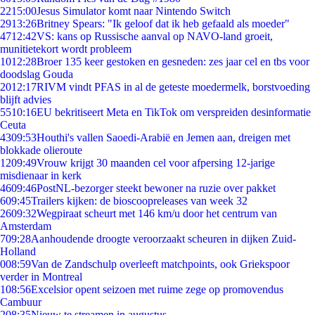
22
15:00
Jesus Simulator komt naar Nintendo Switch
29
13:26
Britney Spears: "Ik geloof dat ik heb gefaald als moeder"
47
12:42
VS: kans op Russische aanval op NAVO-land groeit,
munitietekort wordt probleem
10
12:28
Broer 135 keer gestoken en gesneden: zes jaar cel en tbs voor
doodslag Gouda
20
12:17
RIVM vindt PFAS in al de geteste moedermelk, borstvoeding
blijft advies
55
10:16
EU bekritiseert Meta en TikTok om verspreiden desinformatie
Ceuta
43
09:53
Houthi's vallen Saoedi-Arabië en Jemen aan, dreigen met
blokkade olieroute
12
09:49
Vrouw krijgt 30 maanden cel voor afpersing 12-jarige
misdienaar in kerk
46
09:46
PostNL-bezorger steekt bewoner na ruzie over pakket
6
09:45
Trailers kijken: de bioscoopreleases van week 32
26
09:32
Wegpiraat scheurt met 146 km/u door het centrum van
Amsterdam
7
09:28
Aanhoudende droogte veroorzaakt scheuren in dijken Zuid-
Holland
0
08:59
Van de Zandschulp overleeft matchpoints, ook Griekspoor
verder in Montreal
1
08:56
Excelsior opent seizoen met ruime zege op promovendus
Cambuur
2
08:35
Nieuw te streamen in augustus