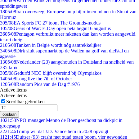
50
05/08
Van den Brink zet nog eens 14 gemeenten onder toezicht om
spreidingswet
18
05/08
Iran overweegt Europese hulp bij ruimen mijnen in Straat van
Hormuz
3
05/08
EA Sports FC 27 toont The Grounds-modus
1
05/08
Gears of War: E-Day open beta begint 6 augustus
36
05/08
Pentagon verbruikt meer raketten dan kan worden aangevuld,
tekort dreigt
21
05/08
Tanken in België wordt nóg aantrekkelijker
34
05/08
Dirk sluit supermarkt op de Wallen na golf van diefstal en
agressie
13
05/08
Nederlander (23) aangehouden in Duitsland na snelheid van
235 km/u
3
05/08
Gedurfd NEC blijft overeind bij Olympiakos
14
05/08
Long live the 7th of October
12
05/08
Random Pics van de Dag #1976
Actieve items
Actieve items
Scrollbar gebruiken
opslaan
10
21:53
NPO-manager Menno de Boer geschorst na dickpic in
groepsapp
22
21:46
Trump wil dat J.D. Vance hem in 2028 opvolgt
11
21:45
Duitser (93) crasht met quad tegen boom, vier gewonden