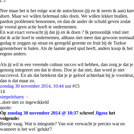
Nee maar het is het enige wat de autochtoon (jij en ik neem ik aan)
kan
doen
. Maar we willen helemaal niks doen. We willen lekker brallen,
pardon problemen benoemen, en dan de ander de schuld geven zodat
je vooral geen actie hoeft te ondernemen.
En wat exact verwacht jij dat jij en ik doen ? Ik persoonlijk vind niet
dat ik actie hoef te ondernemen, althans niet meer dan gewoon normaal
gedag te zeggen op straat en geregeld groente en fruit bij de Turkse
groenteboer te halen. Als de laatste goed spul heeft, anders koop ik het
ergens anders.
Als jij wil in een vreemde cultuur succes wil hebben, dan zorg je dat je
genoeg integreert om dat te doen. Doe je dat niet, dan word je niet
succesvol. En als dat betekent dat je je geloof achterlaat bij je voordeur,
dan is dat maar zo.
zondag 30 november 2014, 10:44 uur
#15
14
simpeleharry
..doet niet zo ingewikkeld
quote:
Op
zondag 30 november 2014 @ 10:37
schreef
Jigzoz
het
volgende:
Beetje vaag. Wat is integratie? Van wie verwacht je precies wat en
wanneer is het wel 'gelukt'?