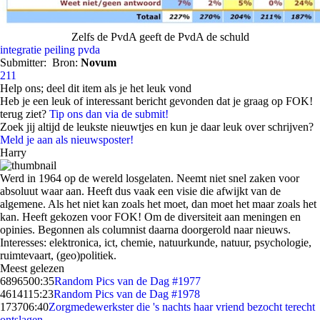
Zelfs de PvdA geeft de PvdA de schuld
integratie
peiling
pvda
Submitter:
Bron:
Novum
211
Help ons; deel dit item als je het leuk vond
Heb je een leuk of interessant bericht gevonden dat je graag op FOK!
terug ziet?
Tip ons dan via de submit!
Zoek jij altijd de leukste nieuwtjes en kun je daar leuk over schrijven?
Meld je aan als nieuwsposter!
Harry
Werd in 1964 op de wereld losgelaten. Neemt niet snel zaken voor
absoluut waar aan. Heeft dus vaak een visie die afwijkt van de
algemene. Als het niet kan zoals het moet, dan moet het maar zoals het
kan. Heeft gekozen voor FOK! Om de diversiteit aan meningen en
opinies. Begonnen als columnist daarna doorgerold naar nieuws.
Interesses: elektronica, ict, chemie, natuurkunde, natuur, psychologie,
ruimtevaart, (geo)politiek.
Meest gelezen
68965
00:35
Random Pics van de Dag #1977
46141
15:23
Random Pics van de Dag #1978
1737
06:40
Zorgmedewerkster die 's nachts haar vriend bezocht terecht
ontslagen