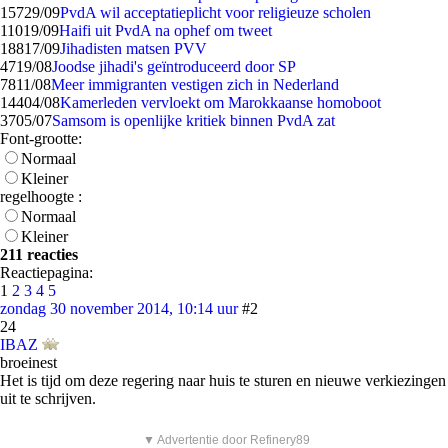
157
29/09
PvdA wil acceptatieplicht voor religieuze scholen
110
19/09
Haifi uit PvdA na ophef om tweet
188
17/09
Jihadisten matsen PVV
47
19/08
Joodse jihadi's geïntroduceerd door SP
78
11/08
Meer immigranten vestigen zich in Nederland
144
04/08
Kamerleden vervloekt om Marokkaanse homoboot
37
05/07
Samsom is openlijke kritiek binnen PvdA zat
Font-grootte:
Normaal
Kleiner
regelhoogte :
Normaal
Kleiner
211 reacties
Reactiepagina:
1
2
3
4
5
zondag 30 november 2014, 10:14 uur
#2
24
IBAZ
broeinest
Het is tijd om deze regering naar huis te sturen en nieuwe verkiezingen
uit te schrijven.
▼ Advertentie door Refinery89