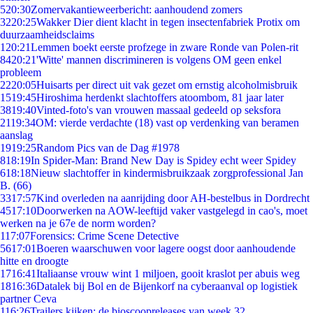
5
20:30
Zomervakantieweerbericht: aanhoudend zomers
32
20:25
Wakker Dier dient klacht in tegen insectenfabriek Protix om
duurzaamheidsclaims
1
20:21
Lemmen boekt eerste profzege in zware Ronde van Polen-rit
84
20:21
'Witte' mannen discrimineren is volgens OM geen enkel
probleem
22
20:05
Huisarts per direct uit vak gezet om ernstig alcoholmisbruik
15
19:45
Hiroshima herdenkt slachtoffers atoombom, 81 jaar later
38
19:40
Vinted-foto's van vrouwen massaal gedeeld op seksfora
21
19:34
OM: vierde verdachte (18) vast op verdenking van beramen
aanslag
19
19:25
Random Pics van de Dag #1978
8
18:19
In Spider-Man: Brand New Day is Spidey echt weer Spidey
6
18:18
Nieuw slachtoffer in kindermisbruikzaak zorgprofessional Jan
B. (66)
33
17:57
Kind overleden na aanrijding door AH-bestelbus in Dordrecht
45
17:10
Doorwerken na AOW-leeftijd vaker vastgelegd in cao's, moet
werken na je 67e de norm worden?
1
17:07
Forensics: Crime Scene Detective
56
17:01
Boeren waarschuwen voor lagere oogst door aanhoudende
hitte en droogte
17
16:41
Italiaanse vrouw wint 1 miljoen, gooit kraslot per abuis weg
18
16:36
Datalek bij Bol en de Bijenkorf na cyberaanval op logistiek
partner Ceva
1
16:26
Trailers kijken: de bioscoopreleases van week 32