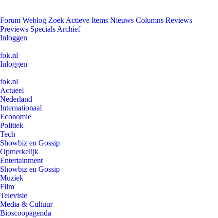
Forum
Weblog
Zoek
Actieve Items
Nieuws
Columns
Reviews
Previews
Specials
Archief
Inloggen
fok.nl
Inloggen
fok.nl
Actueel
Nederland
Internationaal
Economie
Politiek
Tech
Showbiz en Gossip
Opmerkelijk
Entertainment
Showbiz en Gossip
Muziek
Film
Televisie
Media & Cultuur
Bioscoopagenda