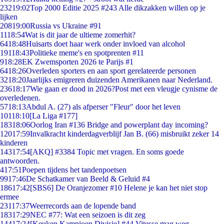
232
19:02
Top 2000 Editie 2025 #243 Alle dikzakken willen op je
lijken
208
19:00
Russia vs Ukraine #91
11
18:54
Wat is dit jaar de ultieme zomerhit?
64
18:48
Huisarts doet haar werk onder invloed van alcohol
191
18:43
Politieke meme's en spotprenten #11
9
18:28
EK Zwemsporten 2026 te Parijs #1
64
18:26
Overleden sporters en aan sport gerelateerde personen
32
18:20
Jaarlijks emigreren duizenden Amerikanen naar Nederland.
236
18:17
Wie gaan er dood in 2026?Post met een vleugje cynisme de
overledenen.
57
18:13
Abdul A. (27) als afperser "Fleur" door het leven
101
18:10
[La Liga #177]
183
18:06
Oorlog Iran #136 Bridge and powerplant day incoming?
120
17:59
Invalkracht kinderdagverblijf Jan B. (66) misbruikt zeker 14
kinderen
143
17:54
[AKQ] #3384 Topic met vragen. En soms goede
antwoorden.
4
17:51
Poepen tijdens het tandenpoetsen
99
17:46
De Schatkamer van Beeld & Geluid #4
186
17:42
[SBS6] De Oranjezomer #10 Helene je kan het niet stop
ermee
231
17:37
Weerrecords aan de lopende band
183
17:29
NEC #77: Wat een seizoen is dit zeg
144
17:24
[Keuken Kampioen Divisie] #44 Vitesse mag weg