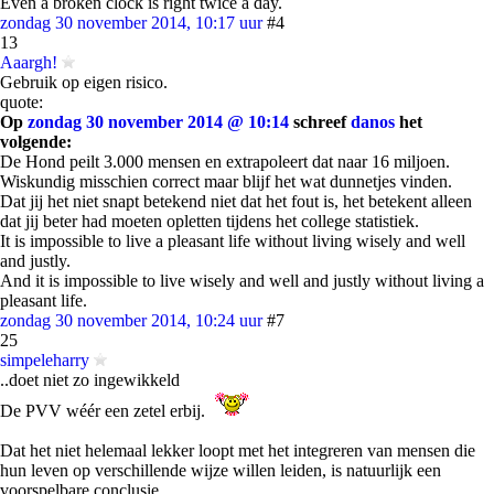
Even a broken clock is right twice a day.
zondag 30 november 2014, 10:17 uur
#4
13
Aaargh!
Gebruik op eigen risico.
quote:
Op
zondag 30 november 2014 @ 10:14
schreef
danos
het
volgende:
De Hond peilt 3.000 mensen en extrapoleert dat naar 16 miljoen.
Wiskundig misschien correct maar blijf het wat dunnetjes vinden.
Dat jij het niet snapt betekend niet dat het fout is, het betekent alleen
dat jij beter had moeten opletten tijdens het college statistiek.
It is impossible to live a pleasant life without living wisely and well
and justly.
And it is impossible to live wisely and well and justly without living a
pleasant life.
zondag 30 november 2014, 10:24 uur
#7
25
simpeleharry
..doet niet zo ingewikkeld
De PVV wéér een zetel erbij.
Dat het niet helemaal lekker loopt met het integreren van mensen die
hun leven op verschillende wijze willen leiden, is natuurlijk een
voorspelbare conclusie.