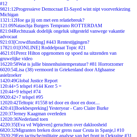
#12
98
21:12
Progressieve Democraat El-Sayed wint nipt voorverkiezing
Michigan
13
21:12
Hoe ga jij om met een relatiebreuk?
1
21:09
Nataschja Burgers Temprano ROTTERDAM
8
21:04
Rechtszaak dodelijk ongeluk uitgesteld vanwege vakantie
advocaat
9
21:03
[Crowdfunding] #443 Rentestijgingen?
178
21:01
[ONLINE] Roddelpraat Topic #21
46
21:01
Perez Hilton opgenomen op spoed na uitzenden van
gruwelijke video
162
20:58
Wat is jullie binnenhuistemperatuur? #81 Horrorzomer
60
20:54
Lisa (38) vermoord in Griekenland door Afghaanse
asielzoeker
14
20:49
Global Justice Report
1
20:44
+5 telspel #144 Keer 5 =
1
20:44
+9 telspel #74
99
20:42
+7 telspel #95
120
20:42
Teltopic #1558 tel door en door en door....
4
20:41
[Boekbespreking] Yesteryear - Caro Claire Burke
2
20:37
Jerney Kaagman overleden
120
20:36
Nederland toen
42
20:35
[Eva vd Wijdeven] geruchten over dakloosheid
68
20:32
Migranten breken door grens naar Ceuta in Spanje,l #10
70
20:29
Een tactische/militaire analyse van het front in Oekraïne #31