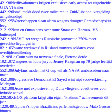
4
21:38
Netflix-abonnees krijgen exclusieve early access tot uitgebreide
GTA VI trailer
44
21:26
Israël meldt dood twee militairen in Zuid-Libanon, vergelding
aangekondigd
55
21:25
Waterschappen slaan alarm wegens droogte: Gereedschapskist
leeg
21
21:22
Iran en Oman eens over route Straat van Hormuz, VS
buitenspel
24
21:19
NAVO zet wegens Russische provocatie 250% meer
gevechtsvliegtuigen in
8
21:16
'Zwarte weduwes' in Rusland trouwen soldaten voor
overlijdensuitkering
1
21:09
Le Court wint na nerveuze finale, Pieterse derde
10
21:07
Zangeres en Idols-jurylid Jerney Kaagman op 79-jarige leeftijd
overleden
55
21:06
Onlyfans-model met G-cup wil als NASA-ambassadeur naar
maan
45
21:00
Progressieve Democraat El-Sayed wint nipt voorverkiezing
Michigan
16
21:00
Drone met explosieven bij Duits vliegveld voedt vrees voor
hybride aanval
2
20:58
XBOX platform krijgt zijn eigen "Platinum" achievements dit
jaar
12
20:48
Capibara's lopen Braziliaans parlementsgebouw Mato Grosso
binnen