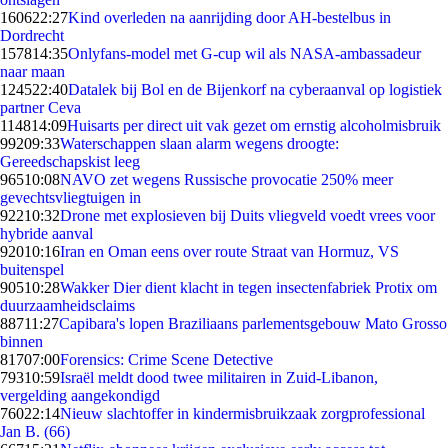
1606
22:27
Kind overleden na aanrijding door AH-bestelbus in
Dordrecht
1578
14:35
Onlyfans-model met G-cup wil als NASA-ambassadeur
naar maan
1245
22:40
Datalek bij Bol en de Bijenkorf na cyberaanval op logistiek
partner Ceva
1148
14:09
Huisarts per direct uit vak gezet om ernstig alcoholmisbruik
992
09:33
Waterschappen slaan alarm wegens droogte:
Gereedschapskist leeg
965
10:08
NAVO zet wegens Russische provocatie 250% meer
gevechtsvliegtuigen in
922
10:32
Drone met explosieven bij Duits vliegveld voedt vrees voor
hybride aanval
920
10:16
Iran en Oman eens over route Straat van Hormuz, VS
buitenspel
905
10:28
Wakker Dier dient klacht in tegen insectenfabriek Protix om
duurzaamheidsclaims
887
11:27
Capibara's lopen Braziliaans parlementsgebouw Mato Grosso
binnen
817
07:00
Forensics: Crime Scene Detective
793
10:59
Israël meldt dood twee militairen in Zuid-Libanon,
vergelding aangekondigd
760
22:14
Nieuw slachtoffer in kindermisbruikzaak zorgprofessional
Jan B. (66)