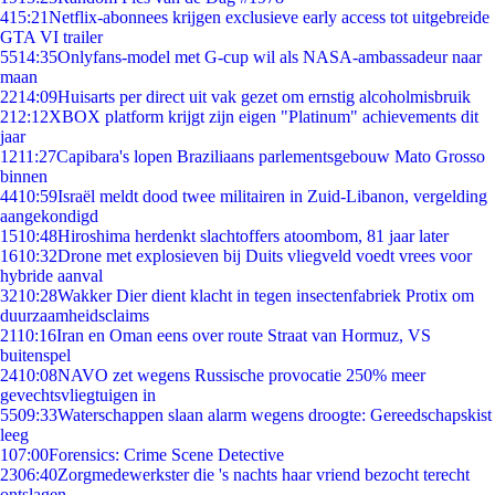
4
15:21
Netflix-abonnees krijgen exclusieve early access tot uitgebreide
GTA VI trailer
55
14:35
Onlyfans-model met G-cup wil als NASA-ambassadeur naar
maan
22
14:09
Huisarts per direct uit vak gezet om ernstig alcoholmisbruik
2
12:12
XBOX platform krijgt zijn eigen "Platinum" achievements dit
jaar
12
11:27
Capibara's lopen Braziliaans parlementsgebouw Mato Grosso
binnen
44
10:59
Israël meldt dood twee militairen in Zuid-Libanon, vergelding
aangekondigd
15
10:48
Hiroshima herdenkt slachtoffers atoombom, 81 jaar later
16
10:32
Drone met explosieven bij Duits vliegveld voedt vrees voor
hybride aanval
32
10:28
Wakker Dier dient klacht in tegen insectenfabriek Protix om
duurzaamheidsclaims
21
10:16
Iran en Oman eens over route Straat van Hormuz, VS
buitenspel
24
10:08
NAVO zet wegens Russische provocatie 250% meer
gevechtsvliegtuigen in
55
09:33
Waterschappen slaan alarm wegens droogte: Gereedschapskist
leeg
1
07:00
Forensics: Crime Scene Detective
23
06:40
Zorgmedewerkster die 's nachts haar vriend bezocht terecht
ontslagen