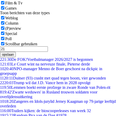
Film & Tv
Games
Toon berichten van deze types
Weblog
Column
(P)review
Special
Poll
Scrollbar gebruiken
opslaan
2
21:30
De FOK!Voetbalmanager 2026/2027 is begonnen
1
21:03
Le Court wint na nerveuze finale, Pieterse derde
10
20:40
NPO-manager Menno de Boer geschorst na dickpic in
groepsapp
11
20:11
Duitser (93) crasht met quad tegen boom, vier gewonden
22
20:03
Trump wil dat J.D. Vance hem in 2028 opvolgt
1
19:50
Lemmen boekt eerste profzege in zware Ronde van Polen-rit
8
19:42
'Zwarte weduwes' in Rusland trouwen soldaten voor
overlijdensuitkering
10
18:20
Zangeres en Idols-jurylid Jerney Kaagman op 79-jarige leeftijd
overleden
1
16:00
Trailers kijken: de bioscoopreleases van week 32
19
15:23
Random Pics van de Dag #1978