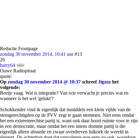
Redactie Frontpage
zondag 30 november 2014, 10:41 uur
#13
26
harry64
Ouwe Radiopiraat
quote:
Op
zondag 30 november 2014 @ 10:37
schreef
Jigzoz
het
volgende:
Beetje vaag. Wat is integratie? Van wie verwacht je precies wat en
wanneer is het wel 'gelukt'?
Schokkender vind ik eigenlijk dat inmiddels een klein vijfde van de
stemgerechtigden op de PVV zegt te gaan stemmen. Niet eens omdat
het een extreemrechtse partij is, want ook daar hoort ruimte voor te zijn
in een democratie, maar omdat het een intens domme partij is die
eigenlijk alleen absurde en zwaar overdreven lulkoek de wereld in
slingert. De achterban doet dat vervolgens nog eens na ook, waardoor