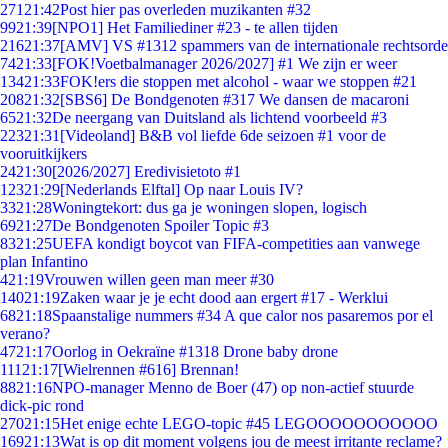
271
21:42
Post hier pas overleden muzikanten #32
99
21:39
[NPO1] Het Familiediner #23 - te allen tijden
216
21:37
[AMV] VS #1312 spammers van de internationale rechtsorde
74
21:33
[FOK!Voetbalmanager 2026/2027] #1 We zijn er weer
134
21:33
FOK!ers die stoppen met alcohol - waar we stoppen #21
208
21:32
[SBS6] De Bondgenoten #317 We dansen de macaroni
65
21:32
De neergang van Duitsland als lichtend voorbeeld #3
223
21:31
[Videoland] B&B vol liefde 6de seizoen #1 voor de
vooruitkijkers
24
21:30
[2026/2027] Eredivisietoto #1
123
21:29
[Nederlands Elftal] Op naar Louis IV?
33
21:28
Woningtekort: dus ga je woningen slopen, logisch
69
21:27
De Bondgenoten Spoiler Topic #3
83
21:25
UEFA kondigt boycot van FIFA-competities aan vanwege
plan Infantino
4
21:19
Vrouwen willen geen man meer #30
140
21:19
Zaken waar je je echt dood aan ergert #17 - Werklui
68
21:18
Spaanstalige nummers #34 A que calor nos pasaremos por el
verano?
47
21:17
Oorlog in Oekraïne #1318 Drone baby drone
111
21:17
[Wielrennen #616] Brennan!
88
21:16
NPO-manager Menno de Boer (47) op non-actief stuurde
dick-pic rond
270
21:15
Het enige echte LEGO-topic #45 LEGOOOOOOOOOOO
169
21:13
Wat is op dit moment volgens jou de meest irritante reclame?