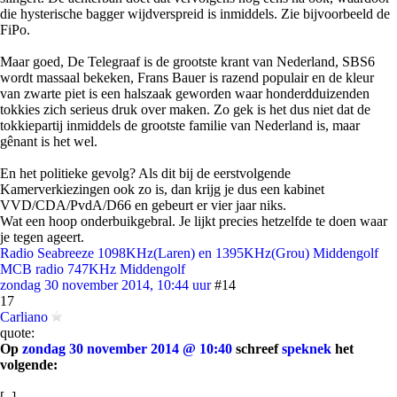
die hysterische bagger wijdverspreid is inmiddels. Zie bijvoorbeeld de
FiPo.
Maar goed, De Telegraaf is de grootste krant van Nederland, SBS6
wordt massaal bekeken, Frans Bauer is razend populair en de kleur
van zwarte piet is een halszaak geworden waar honderdduizenden
tokkies zich serieus druk over maken. Zo gek is het dus niet dat de
tokkiepartij inmiddels de grootste familie van Nederland is, maar
gênant is het wel.
En het politieke gevolg? Als dit bij de eerstvolgende
Kamerverkiezingen ook zo is, dan krijg je dus een kabinet
VVD/CDA/PvdA/D66 en gebeurt er vier jaar niks.
Wat een hoop onderbuikgebral. Je lijkt precies hetzelfde te doen waar
je tegen ageert.
Radio Seabreeze 1098KHz(Laren) en 1395KHz(Grou) Middengolf
MCB radio 747KHz Middengolf
zondag 30 november 2014, 10:44 uur
#14
17
Carliano
quote:
Op
zondag 30 november 2014 @ 10:40
schreef
speknek
het
volgende:
[..]