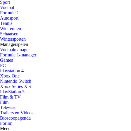
Sport
Voetbal
Formule 1
Autosport
Tennis
Wielrennen
Schaatsen
Wintersporten
Managerspelen
Voetbalmanager
Formule 1-manager
Games
PC
Playstation 4
Xbox One
Nintendo Switch
Xbox Series X|S
PlayStation 5
Film & TV
Film
Televisie
Trailers en Videos
Bioscoopagenda
Forum
Meer