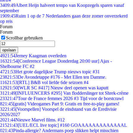
34
09:49
Albert Heijn halveert tempo van Koopzegels sparen vanaf
september
19
09:45
Ruim 1 op de 7 Nederlanders gaan deze zomer onverzekerd
op reis
Forum
Forum
Scrollbar gebruiken
opslaan
49
21:54
Jerney Kaagman overleden
163
21:54
[Conference League Donderdag 20:00 uur] Ajax -
Shelbourne FC #2
47
21:53
Het grote dagelijkse Trump nieuws topic #31
238
21:53
De Avondetappe #176 - Met Ellen ten Damme.
116
21:53
[RTL] B&B vol liefde 6de seizoen #4
129
21:50
[WLR SC #417] Nieuw deel openen was kaputt
31
21:49
[INFLUENCERS #295] Van flodderslinger tot Shrek-crème
233
21:47
Tour de France femmes 2026 #3 Tijd voor de borstcrawl
8
21:45
[gratis] Videogames Part 9: Gratis en free-to-play games!
32
21:45
[Voorspellen] Voorspel de eindstand van de Eredivisie
2026/2027
20
21:44
Nieuwe Marvel films. #12
215
21:43
[UEL/ECL live topic] #160 GOAAAAAAAAAAAAAL
0
21:43
Pinda-allergie? Andermans poep slikken helpt misschien