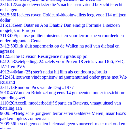
23
16:12
Zorgmedewerkster die 's nachts haar vriend bezocht terecht
ontslagen
36
15:56
Hackers roven Coldcard-bitcoinwallets leeg voor 114 miljoen
dollar
3
15:13
Geen Qatar en Abu Dhabi? Dan eindigt Formule 1-seizoen
mogelijk in Europa
31
13:00
Spaanse politie: minstens tien voor terrorisme veroordeelden
onder migranten Ceuta
34
12:59
Dirk sluit supermarkt op de Wallen na golf van diefstal en
agressie
8
12:53
The Division Resurgence nu gratis op pc
64
12:53
Zetelpeiling: 24 zetels voor Pro en 18 zetels voor D66, FvD,
JA21 en PVV
49
12:44
Man (25) sterft nadat hij lijm als condoom gebruikt
5
12:43
Litouwen vindt opnieuw migrantentunnel onder grens met Wit-
Rusland
33
11:13
Random Pics van de Dag #1977
50
10:45
Van den Brink zet nog eens 14 gemeenten onder toezicht om
spreidingswet
11
10:20
Accell, moederbedrijf Sparta en Batavus, vraagt uitstel van
betaling aan
90
09:59
'Belgische' jongeren terroriseren Galderse Meren, maar Boa's
pakken topless zonnen aan
79
09:56
In veel gemeenten helemaal geen vuurwerk meer met oud en
nieuw