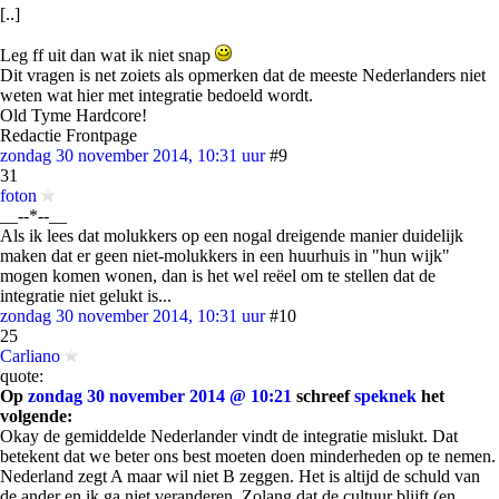
[..]
Leg ff uit dan wat ik niet snap
Dit vragen is net zoiets als opmerken dat de meeste Nederlanders niet
weten wat hier met integratie bedoeld wordt.
Old Tyme Hardcore!
Redactie Frontpage
zondag 30 november 2014, 10:31 uur
#9
31
foton
__--*--__
Als ik lees dat molukkers op een nogal dreigende manier duidelijk
maken dat er geen niet-molukkers in een huurhuis in "hun wijk"
mogen komen wonen, dan is het wel reëel om te stellen dat de
integratie niet gelukt is...
zondag 30 november 2014, 10:31 uur
#10
25
Carliano
quote:
Op
zondag 30 november 2014 @ 10:21
schreef
speknek
het
volgende:
Okay de gemiddelde Nederlander vindt de integratie mislukt. Dat
betekent dat we beter ons best moeten doen minderheden op te nemen.
Nederland zegt A maar wil niet B zeggen. Het is altijd de schuld van
de ander en ik ga niet veranderen. Zolang dat de cultuur blijft (en