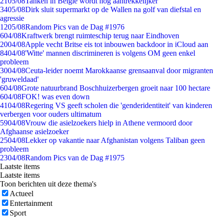
21
05/08
Tanken in België wordt nóg aantrekkelijker
34
05/08
Dirk sluit supermarkt op de Wallen na golf van diefstal en
agressie
12
05/08
Random Pics van de Dag #1976
6
04/08
Kraftwerk brengt ruimteschip terug naar Eindhoven
20
04/08
Apple vecht Britse eis tot inbouwen backdoor in iCloud aan
84
04/08
'Witte' mannen discrimineren is volgens OM geen enkel
probleem
30
04/08
Ceuta-leider noemt Marokkaanse grensaanval door migranten
'gruweldaad'
6
04/08
Grote natuurbrand Boschhuizerbergen groeit naar 100 hectare
6
04/08
FOK! was even down
41
04/08
Regering VS geeft scholen die 'genderidentiteit' van kinderen
verbergen voor ouders ultimatum
59
04/08
Vrouw die asielzoekers hielp in Athene vermoord door
Afghaanse asielzoeker
25
04/08
Lekker op vakantie naar Afghanistan volgens Taliban geen
probleem
23
04/08
Random Pics van de Dag #1975
Laatste items
Laatste items
Toon berichten uit deze thema's
Actueel
Entertainment
Sport