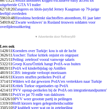
667
15:21
Netflix-abonnees krijgen exclusieve early access tot
uitgebreide GTA VI trailer
627
18:20
Zangeres en Idols-jurylid Jerney Kaagman op 79-jarige
leeftijd overleden
596
10:48
Hiroshima herdenkt slachtoffers atoombom, 81 jaar later
549
19:42
'Zwarte weduwes' in Rusland trouwen soldaten voor
overlijdensuitkering
▼ Advertentie door Refinery89
Lees ook
14
28/11
Koenders over Turkije: kou is uit de lucht
36
26/11
Asscher: Turkse kritiek onjuist en ongepast
26
25/11
Peiling: zetelroof vooral vanwege salaris
53
22/11
Groep Kuzu/Öztürk hangt PvdA-was buiten
88
20/11
PvdA wil kinderbijslag op Antillen
48
19/11
CBS: integratie verloopt moeizaam
44
16/11
Kiezers straffen perikelen PvdA af
37
14/11
Wilders wil dat gewezen PvdA'ers vertrekken naar Turkije
34
14/11
Kritiek Turkse organisaties op PvdA
42
14/11
'PVV opstap-perikelen bij de PvdA om integratiestandpunten'
18
06/11
PvdA'er jat 70 mille van daklozen
143
26/10
PVV weer grootste partij in peilingen
13
19/10
Helft kiezers tegen gelegenheidscoalitie
35
05/10
SP krabbelt weer wat op in zetelpeiling