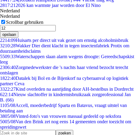
28
17:21
2026 kan warmste jaar worden door El Nino
Nederland
Nederland
Scrollbar gebruiken
opslaan
22
14:09
Huisarts per direct uit vak gezet om ernstig alcoholmisbruik
32
10:28
Wakker Dier dient klacht in tegen insectenfabriek Protix om
duurzaamheidsclaims
55
09:33
Waterschappen slaan alarm wegens droogte: Gereedschapskist
leeg
23
06:40
Zorgmedewerkster die 's nachts haar vriend bezocht terecht
ontslagen
18
22:40
Datalek bij Bol en de Bijenkorf na cyberaanval op logistiek
partner Ceva
33
22:27
Kind overleden na aanrijding door AH-bestelbus in Dordrecht
6
22:14
Nieuw slachtoffer in kindermisbruikzaak zorgprofessional Jan
B. (66)
11
05/08
Accell, moederbedrijf Sparta en Batavus, vraagt uitstel van
betaling aan
38
05/08
Vinted-foto's van vrouwen massaal gedeeld op seksfora
50
05/08
Van den Brink zet nog eens 14 gemeenten onder toezicht om
spreidingswet