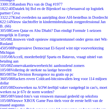
33
00:35
Random Pics van de Dag #1977
18
22:40
Datalek bij Bol en de Bijenkorf na cyberaanval op logistiek
partner Ceva
33
22:27
Kind overleden na aanrijding door AH-bestelbus in Dordrecht
6
22:14
Nieuw slachtoffer in kindermisbruikzaak zorgprofessional Jan
B. (66)
3
05/08
Geen Qatar en Abu Dhabi? Dan eindigt Formule 1-seizoen
mogelijk in Europa
5
05/08
Litouwen vindt opnieuw migrantentunnel onder grens met Wit-
Rusland
45
05/08
Progressieve Democraat El-Sayed wint nipt voorverkiezing
Michigan
11
05/08
Accell, moederbedrijf Sparta en Batavus, vraagt uitstel van
betaling aan
5
05/08
Zomervakantieweerbericht: aanhoudend zomers
1
05/08
Vollering de sterkste na lastige heuvelrit
8
05/08
The Division Resurgence nu gratis op pc
36
05/08
Hackers roven Coldcard-bitcoinwallets leeg voor 114 miljoen
dollar
45
05/08
Doorwerken na AOW-leeftijd vaker vastgelegd in cao's, moet
werken na je 67e de norm worden?
38
05/08
Vinted-foto's van vrouwen massaal gedeeld op seksfora
1
05/08
Nieuwe XBOX Game Pass titels voor de eerste helft van de
maand augustus