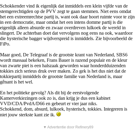
Schokkender vind ik eigenlijk dat inmiddels een klein vijfde van de
stemgerechtigden op de PVV zegt te gaan stemmen. Niet eens omdat
het een extreemrechtse partij is, want ook daar hoort ruimte voor te zijn
in een democratie, maar omdat het een intens domme partij is die
eigenlijk alleen absurde en zwaar overdreven lulkoek de wereld in
slingert. De achterban doet dat vervolgens nog eens na ook, waardoor
die hysterische bagger wijdverspreid is inmiddels. Zie bijvoorbeeld de
FiPo.
Maar goed, De Telegraaf is de grootste krant van Nederland, SBS6
wordt massaal bekeken, Frans Bauer is razend populair en de kleur
van zwarte piet is een halszaak geworden waar honderdduizenden
tokkies zich serieus druk over maken. Zo gek is het dus niet dat de
tokkiepartij inmiddels de grootste familie van Nederland is, maar
gênant is het wel.
En het politieke gevolg? Als dit bij de eerstvolgende
Kamerverkiezingen ook zo is, dan krijg je dus een kabinet
VVD/CDA/PvdA/D66 en gebeurt er vier jaar niks.
Schokkend, dom, absurd, lulkoek, hysterisch, tokkies. Integreren is
niet jouw sterkste kant zie ik.
▼ Advertentie door Refinery89