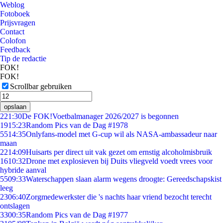
Weblog
Fotoboek
Prijsvragen
Contact
Colofon
Feedback
Tip de redactie
FOK!
FOK!
Scrollbar gebruiken
opslaan
2
21:30
De FOK!Voetbalmanager 2026/2027 is begonnen
19
15:23
Random Pics van de Dag #1978
55
14:35
Onlyfans-model met G-cup wil als NASA-ambassadeur naar
maan
22
14:09
Huisarts per direct uit vak gezet om ernstig alcoholmisbruik
16
10:32
Drone met explosieven bij Duits vliegveld voedt vrees voor
hybride aanval
55
09:33
Waterschappen slaan alarm wegens droogte: Gereedschapskist
leeg
23
06:40
Zorgmedewerkster die 's nachts haar vriend bezocht terecht
ontslagen
33
00:35
Random Pics van de Dag #1977