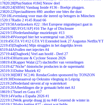
178
20:28
[PlayStation #184] Nieuw deel
146
20:24
[SBS6] Vandaag Inside #136 - Boekje pluggen.
238
20:22
Speciaalbieren #80: another one bites the dust
7
20:18
Levenslang voor man die inreed op betogers in München
15
20:17
Radio 2 #145 Ruud 66
247
19:58
Asielzoekers #22 : Het Europese migratiepact gaat in
254
19:58
[UFO/UAP] #16 The Age of Disclosure
242
19:53
Nederlandstalige muziektopic #13
166
19:49
Voorspel hier het warmtegetal van 2026
31
19:45
GTA VI #12 GTA VI Extended look 27 Augustus Netflix/YT
22
19:45
[Dagboek] Mijn struggles in het dagelijks leven
65
19:44
Afvallen met injecties #4
257
19:44
[Dagboek] Veel aan hoofd - Deel 27
114
19:43
Hurricane & Cyclone Season 2026
108
19:43
Kapper Walat (27) slachtoffer van vernielingen
151
19:42
"Niche"-historische producten in de supermarkt
265
19:31
Duitse Muziek #2
132
19:30
[DRT SC] #6: RendacGoden sponsored by TONZON
41
19:30
Droneaanval op Oekrains vliegtuig in Leipzig
221
19:24
Nederland stevent af op watertekort
245
19:20
Afbeeldingen die je gemaakt hebt met AI
186
19:17
Israel en Gaza #17
78
19:14
Vuelta a España 2026 #1
222
19:12
Welk geurtje draag jij nu #48 Geurend de winter in
165
19:12
Haiku ketting #27 - strooi wat liefde