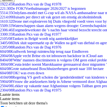
19
22:45
Random Pics van de Dag #1978
2
21:30
De FOK!Voetbalmanager 2026/2027 is begonnen
55
14:35
Onlyfans-model met G-cup wil als NASA-ambassadeur naar 
22
14:09
Huisarts per direct uit vak gezet om ernstig alcoholmisbruik
16
10:32
Drone met explosieven bij Duits vliegveld voedt vrees voor hy
55
09:33
Waterschappen slaan alarm wegens droogte: Gereedschapskist
23
06:40
Zorgmedewerkster die 's nachts haar vriend bezocht terecht on
33
00:35
Random Pics van de Dag #1977
21
05/08
Tanken in België wordt nóg aantrekkelijker
34
05/08
Dirk sluit supermarkt op de Wallen na golf van diefstal en agre
12
05/08
Random Pics van de Dag #1976
6
04/08
Kraftwerk brengt ruimteschip terug naar Eindhoven
20
04/08
Apple vecht Britse eis tot inbouwen backdoor in iCloud aan
84
04/08
'Witte' mannen discrimineren is volgens OM geen enkel probl
30
04/08
Ceuta-leider noemt Marokkaanse grensaanval door migranten 
6
04/08
Grote natuurbrand Boschhuizerbergen groeit naar 100 hectare
6
04/08
FOK! was even down
41
04/08
Regering VS geeft scholen die 'genderidentiteit' van kinderen
59
04/08
Vrouw die asielzoekers hielp in Athene vermoord door Afghaa
25
04/08
Lekker op vakantie naar Afghanistan volgens Taliban geen pr
23
04/08
Random Pics van de Dag #1975
Laatste items
Laatste items
Toon berichten uit deze thema's