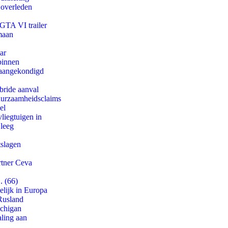
 overleden
 GTA VI trailer
maan
ar
binnen
g aangekondigd
bride aanval
duurzaamheidsclaims
el
iegtuigen in
 leeg
tslagen
rtner Ceva
. (66)
lijk in Europa
Rusland
ichigan
aling aan