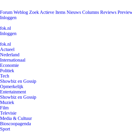
Forum
Weblog
Zoek
Actieve Items
Nieuws
Columns
Reviews
Previe
Inloggen
fok.nl
Inloggen
fok.nl
Actueel
Nederland
Internationaal
Economie
Politiek
Tech
Showbiz en Gossip
Opmerkelijk
Entertainment
Showbiz en Gossip
Muziek
Film
Televisie
Media & Cultuur
Bioscoopagenda
Sport