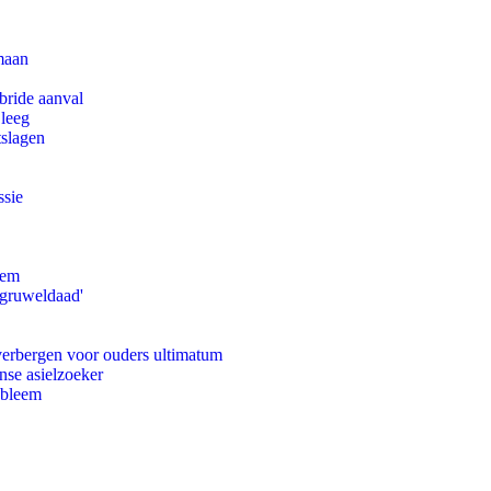
maan
bride aanval
 leeg
tslagen
ssie
eem
'gruweldaad'
 verbergen voor ouders ultimatum
nse asielzoeker
obleem