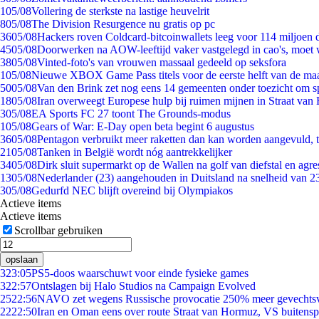
1
05/08
Vollering de sterkste na lastige heuvelrit
8
05/08
The Division Resurgence nu gratis op pc
36
05/08
Hackers roven Coldcard-bitcoinwallets leeg voor 114 miljoen d
45
05/08
Doorwerken na AOW-leeftijd vaker vastgelegd in cao's, moet
38
05/08
Vinted-foto's van vrouwen massaal gedeeld op seksfora
1
05/08
Nieuwe XBOX Game Pass titels voor de eerste helft van de ma
50
05/08
Van den Brink zet nog eens 14 gemeenten onder toezicht om s
18
05/08
Iran overweegt Europese hulp bij ruimen mijnen in Straat va
3
05/08
EA Sports FC 27 toont The Grounds-modus
1
05/08
Gears of War: E-Day open beta begint 6 augustus
36
05/08
Pentagon verbruikt meer raketten dan kan worden aangevuld, t
21
05/08
Tanken in België wordt nóg aantrekkelijker
34
05/08
Dirk sluit supermarkt op de Wallen na golf van diefstal en agre
13
05/08
Nederlander (23) aangehouden in Duitsland na snelheid van 
3
05/08
Gedurfd NEC blijft overeind bij Olympiakos
Actieve items
Actieve items
Scrollbar gebruiken
opslaan
3
23:05
PS5-doos waarschuwt voor einde fysieke games
3
22:57
Ontslagen bij Halo Studios na Campaign Evolved
25
22:56
NAVO zet wegens Russische provocatie 250% meer gevechtsvl
22
22:50
Iran en Oman eens over route Straat van Hormuz, VS buitensp