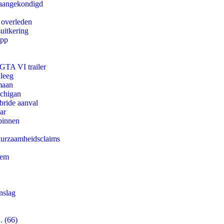
g aangekondigd
 overleden
uitkering
app
 GTA VI trailer
 leeg
maan
ichigan
bride aanval
ar
binnen
duurzaamheidsclaims
eem
nslag
. (66)