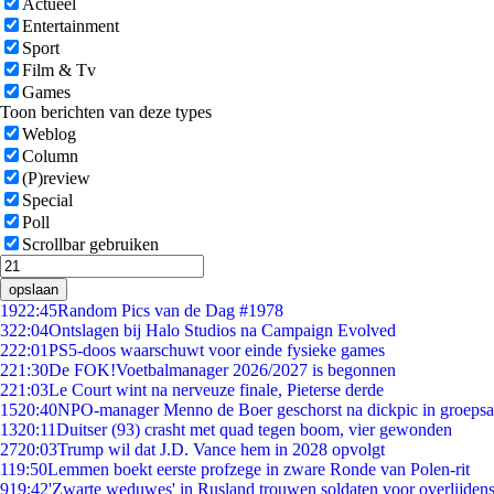
Actueel
Entertainment
Sport
Film & Tv
Games
Toon berichten van deze types
Weblog
Column
(P)review
Special
Poll
Scrollbar gebruiken
opslaan
19
22:45
Random Pics van de Dag #1978
3
22:04
Ontslagen bij Halo Studios na Campaign Evolved
2
22:01
PS5-doos waarschuwt voor einde fysieke games
2
21:30
De FOK!Voetbalmanager 2026/2027 is begonnen
2
21:03
Le Court wint na nerveuze finale, Pieterse derde
15
20:40
NPO-manager Menno de Boer geschorst na dickpic in groeps
13
20:11
Duitser (93) crasht met quad tegen boom, vier gewonden
27
20:03
Trump wil dat J.D. Vance hem in 2028 opvolgt
1
19:50
Lemmen boekt eerste profzege in zware Ronde van Polen-rit
9
19:42
'Zwarte weduwes' in Rusland trouwen soldaten voor overlijdens