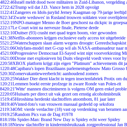
48
22:46
Israël meldt dood twee militairen in Zuid-Libanon, vergeldin
27
22:42
Trump wil dat J.D. Vance hem in 2028 opvolgt
11
22:41
Zangeres en Idols-jurylid Jerney Kaagman op 79-jarige leeftijd
9
22:34
'Zwarte weduwes' in Rusland trouwen soldaten voor overlijdens
15
22:19
NPO-manager Menno de Boer geschorst na dickpic in groeps
2
22:17
Le Court wint na nerveuze finale, Pieterse derde
13
22:10
Duitser (93) crasht met quad tegen boom, vier gewonden
4
21:38
Netflix-abonnees krijgen exclusieve early access tot uitgebreide
55
21:25
Waterschappen slaan alarm wegens droogte: Gereedschapskist
55
21:06
Onlyfans-model met G-cup wil als NASA-ambassadeur naar 
45
21:00
Progressieve Democraat El-Sayed wint nipt voorverkiezing M
16
21:00
Drone met explosieven bij Duits vliegveld voedt vrees voor hy
2
20:58
XBOX platform krijgt zijn eigen "Platinum" achievements dit ja
12
20:48
Capibara's lopen Braziliaans parlementsgebouw Mato Grosso 
5
20:30
Zomervakantieweerbericht: aanhoudend zomers
32
20:25
Wakker Dier dient klacht in tegen insectenfabriek Protix om 
1
20:21
Lemmen boekt eerste profzege in zware Ronde van Polen-rit
84
20:21
'Witte' mannen discrimineren is volgens OM geen enkel probl
22
20:05
Huisarts per direct uit vak gezet om ernstig alcoholmisbruik
15
19:45
Hiroshima herdenkt slachtoffers atoombom, 81 jaar later
38
19:40
Vinted-foto's van vrouwen massaal gedeeld op seksfora
21
19:34
OM: vierde verdachte (18) vast op verdenking van beramen aa
19
19:25
Random Pics van de Dag #1978
8
18:19
In Spider-Man: Brand New Day is Spidey echt weer Spidey
6
18:18
Nieuw slachtoffer in kindermisbruikzaak zorgprofessional Jan B