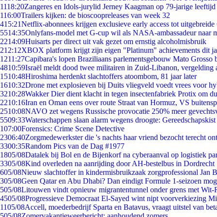
11
18:20
Zangeres en Idols-jurylid Jerney Kaagman op 79-jarige leeftijd
1
16:00
Trailers kijken: de bioscoopreleases van week 32
4
15:21
Netflix-abonnees krijgen exclusieve early access tot uitgebreide
55
14:35
Onlyfans-model met G-cup wil als NASA-ambassadeur naar 
22
14:09
Huisarts per direct uit vak gezet om ernstig alcoholmisbruik
2
12:12
XBOX platform krijgt zijn eigen "Platinum" achievements dit ja
12
11:27
Capibara's lopen Braziliaans parlementsgebouw Mato Grosso 
48
10:59
Israël meldt dood twee militairen in Zuid-Libanon, vergeldin
15
10:48
Hiroshima herdenkt slachtoffers atoombom, 81 jaar later
16
10:32
Drone met explosieven bij Duits vliegveld voedt vrees voor hy
32
10:28
Wakker Dier dient klacht in tegen insectenfabriek Protix om 
22
10:16
Iran en Oman eens over route Straat van Hormuz, VS buitensp
25
10:08
NAVO zet wegens Russische provocatie 250% meer gevechtsvl
55
09:33
Waterschappen slaan alarm wegens droogte: Gereedschapskist
1
07:00
Forensics: Crime Scene Detective
23
06:40
Zorgmedewerkster die 's nachts haar vriend bezocht terecht on
33
00:35
Random Pics van de Dag #1977
18
05/08
Datalek bij Bol en de Bijenkorf na cyberaanval op logistiek pa
33
05/08
Kind overleden na aanrijding door AH-bestelbus in Dordrecht
6
05/08
Nieuw slachtoffer in kindermisbruikzaak zorgprofessional Jan B
3
05/08
Geen Qatar en Abu Dhabi? Dan eindigt Formule 1-seizoen moge
5
05/08
Litouwen vindt opnieuw migrantentunnel onder grens met Wit-
45
05/08
Progressieve Democraat El-Sayed wint nipt voorverkiezing M
11
05/08
Accell, moederbedrijf Sparta en Batavus, vraagt uitstel van bet
5
05/08
Zomervakantieweerbericht: aanhoudend zomers