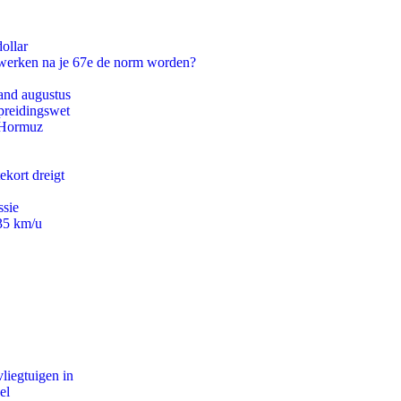
ollar
 werken na je 67e de norm worden?
and augustus
preidingswet
n Hormuz
ekort dreigt
ssie
235 km/u
iegtuigen in
el