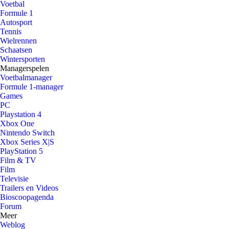
Voetbal
Formule 1
Autosport
Tennis
Wielrennen
Schaatsen
Wintersporten
Managerspelen
Voetbalmanager
Formule 1-manager
Games
PC
Playstation 4
Xbox One
Nintendo Switch
Xbox Series X|S
PlayStation 5
Film & TV
Film
Televisie
Trailers en Videos
Bioscoopagenda
Forum
Meer
Weblog