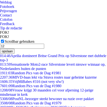
Weblog
Fotoboek
Prijsvragen
Contact
Colofon
Feedback
Tip de redactie
FOK!
FOK!
Scrollbar gebruiken
opslaan
0
14:46
Aprilia domineert Britse Grand Prix op Silverstone met dubbele
top-3
0
13:59
Sensationele Moto2-race Silverstone levert nieuwe winnaar op,
Nederlanders buiten de punten
19
11:03
Random Pics van de Dag #1981
22
07:36
MIVD-baas lekt via Strava routes naar geheime kazerne
16
06:35
VrijMiBabes #316 (not very sfw!)
76
01:09
Random Pics van de Dag #1980
12
08/08
Vrouw krijgt 30 maanden cel voor afpersing 12-jarige
misdienaar in kerk
53
08/08
PostNL-bezorger steekt bewoner na ruzie over pakket
35
08/08
Random Pics van de Dag #1979