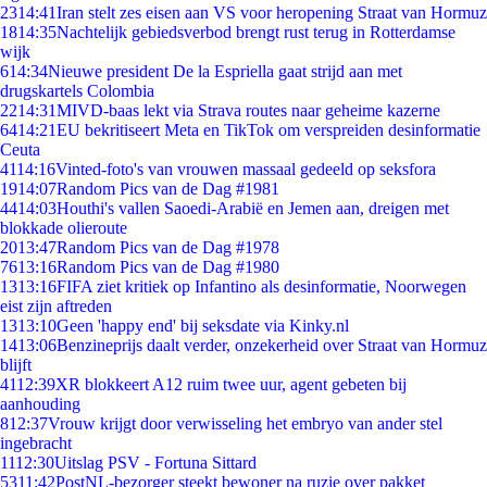
23
14:41
Iran stelt zes eisen aan VS voor heropening Straat van Hormuz
18
14:35
Nachtelijk gebiedsverbod brengt rust terug in Rotterdamse
wijk
6
14:34
Nieuwe president De la Espriella gaat strijd aan met
drugskartels Colombia
22
14:31
MIVD-baas lekt via Strava routes naar geheime kazerne
64
14:21
EU bekritiseert Meta en TikTok om verspreiden desinformatie
Ceuta
41
14:16
Vinted-foto's van vrouwen massaal gedeeld op seksfora
19
14:07
Random Pics van de Dag #1981
44
14:03
Houthi's vallen Saoedi-Arabië en Jemen aan, dreigen met
blokkade olieroute
20
13:47
Random Pics van de Dag #1978
76
13:16
Random Pics van de Dag #1980
13
13:16
FIFA ziet kritiek op Infantino als desinformatie, Noorwegen
eist zijn aftreden
13
13:10
Geen 'happy end' bij seksdate via Kinky.nl
14
13:06
Benzineprijs daalt verder, onzekerheid over Straat van Hormuz
blijft
41
12:39
XR blokkeert A12 ruim twee uur, agent gebeten bij
aanhouding
8
12:37
Vrouw krijgt door verwisseling het embryo van ander stel
ingebracht
11
12:30
Uitslag PSV - Fortuna Sittard
53
11:42
PostNL-bezorger steekt bewoner na ruzie over pakket