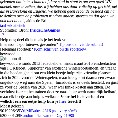
gekomen om in te schatten of deze stad in staat is om een goed WK
atletiek neer te zetten, dus wij hebben ons daar volledig op gericht, net
als in Barcelona en Eugene. We hebben geen seconde besteed om na
te denken over de problemen rondom andere sporten en dat gaan we
ook niet doen"
, aldus de Brit.
iaaf
wk atletiek
Submitter:
Bron:
InsideTheGames
13
Help ons; deel dit item als je het leuk vond
Interessant sportnieuws gevonden?
Tip ons dan via de submit!
Helemaal sportgek?
Kom schrijven bij de sportcrew!
heywoodu
heywoodu is sinds 2013 redactielid en sinds maart 2015 eindredacteur
van FOK!sport. Supporter van exotische wintersportlanden, en vraagt
in die hoedanigheid om een klein beetje hulp: zijn vriendin plaatste
zich in 2022 voor de Winterspelen, maar kreeg kort daarna een zwaar
ongeluk op weg naar die Spelen. Inmiddels is ze deels hersteld, en gaat
ze voor de Spelen van 2026, waar wel flinke kosten aan zitten. De
vechtlust is er en het trainen doet ze naast haar werk natuurlijk keihard,
maar elk beetje aan hulp is welkom.
Voor het hele verhaal en
wellicht een eurootje hulp kun je
hier
terecht!
Meest gelezen
90192
06:35
VrijMiBabes #316 (not very sfw!)
62060
01:09
Random Pics van de Dag #1980