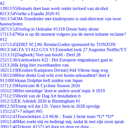
#2
139
13:55
Huisarts doet haar werk onder invloed van alcohol
82
13:54
Vuelta a España 2026 #1
56
13:54
OM-Teamleider met kinderporno is oud-directeur van twee
basisscholen
287
13:52
Oorlog in Oekraïne #1318 Drone baby drone
171
13:47
Wat is op dit moment volgens jou de meest irritante reclame?
#12
137
13:45
[DRT SC] #6: RendacGoden sponsored by TONZON
99
13:34
GTA VI #12 GTA VI Extended look 27 Augustus Netflix/YT
12
13:31
[Dagboek] Veel aan hoofd - Deel 28
252
13:30
Asielzoekers #22 : Het Europese migratiepact gaat in
12
13:26
Ik krijg hier zweethanden van.
182
13:19
[Keuken Kampioen Divisie] #44 Vitesse mag weg
136
13:08
Hoe denkt God echt over homo-seksualiteit? deel 4
9
13:00
Orkaan Dolphin treft zuiden van Japan
117
12:59
Hurricane & Cyclone Season 2026
103
12:58
Het oneindige 'doet-ie anders nooit'-topic # 1819
271
12:55
Beeld van de Dag Art Installation b
10
12:52
EK Atletiek 2026 te Birmingham #1
80
12:50
Trump wil dat J.D. Vance hem in 2028 opvolgt
135
12:47
+7 telspel #95
185
12:43
Touwtrekken 2.0 #636 - Team 1 beste team *G* *O*
105
12:40
Man zoekt mij en bedreigt mij, nadat ik met zijn zoon sprak
209
12:40
Teltopic #1571 tel door en door en door....