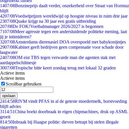
ongemerkt filmen
14
07/08
Benzineprijs daalt verder, onzekerheid over Straat van Hormuz
blijft
42
07/08
Voedselprijzen wereldwijd op hoogste niveau in ruim drie jaar
23
07/08
Quake krijgt na 30 jaar een gratis uitbreiding
2
07/08
De FOK!Voetbalmanager 2026/2027 is begonnen
71
07/08
Meer agressie tegen een andersluidende politieke mening, laat
jij je intimideren?
32
07/08
Amsterdams dierenasiel DOA overspoeld met babykonijntjes
29
07/08
Kabinet geeft bedrijven geen compensatie voor schade door
laagwater
24
07/08
OM eist TBS tegen verwarde man die agenten stak met
aardappelschilmesje
30
07/08
Tropische hitte keert zondag terug met lokaal 32 graden
Actieve items
Actieve items
Scrollbar gebruiken
opslaan
24
14:58
RIVM vindt PFAS in al de geteste moedermelk, borstvoeding
blijft advies
31
14:51
China boekt doorbraak in eigen chipmachines, druk op ASML
groeit
8
14:50
Inbraak bij Haagse politie: dieven betrapt bij stelen illegale
sigaretten