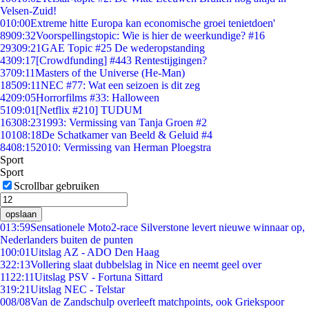
Velsen-Zuid!
0
10:00
Extreme hitte Europa kan economische groei tenietdoen'
89
09:32
Voorspellingstopic: Wie is hier de weerkundige? #16
293
09:21
GAE Topic #25 De wederopstanding
43
09:17
[Crowdfunding] #443 Rentestijgingen?
37
09:11
Masters of the Universe (He-Man)
185
09:11
NEC #77: Wat een seizoen is dit zeg
42
09:05
Horrorfilms #33: Halloween
51
09:01
[Netflix #210] TUDUM
163
08:23
1993: Vermissing van Tanja Groen #2
101
08:18
De Schatkamer van Beeld & Geluid #4
84
08:15
2010: Vermissing van Herman Ploegstra
Sport
Sport
Scrollbar gebruiken
opslaan
0
13:59
Sensationele Moto2-race Silverstone levert nieuwe winnaar op,
Nederlanders buiten de punten
1
00:01
Uitslag AZ - ADO Den Haag
3
22:13
Vollering slaat dubbelslag in Nice en neemt geel over
11
22:11
Uitslag PSV - Fortuna Sittard
3
19:21
Uitslag NEC - Telstar
0
08/08
Van de Zandschulp overleeft matchpoints, ook Griekspoor