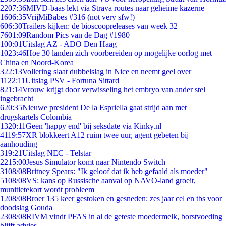
22
07:36
MIVD-baas lekt via Strava routes naar geheime kazerne
16
06:35
VrijMiBabes #316 (not very sfw!)
6
06:30
Trailers kijken: de bioscoopreleases van week 32
76
01:09
Random Pics van de Dag #1980
1
00:01
Uitslag AZ - ADO Den Haag
10
23:46
Hoe 30 landen zich voorbereiden op mogelijke oorlog met
China en Noord-Korea
3
22:13
Vollering slaat dubbelslag in Nice en neemt geel over
11
22:11
Uitslag PSV - Fortuna Sittard
8
21:14
Vrouw krijgt door verwisseling het embryo van ander stel
ingebracht
6
20:35
Nieuwe president De la Espriella gaat strijd aan met
drugskartels Colombia
13
20:11
Geen 'happy end' bij seksdate via Kinky.nl
41
19:57
XR blokkeert A12 ruim twee uur, agent gebeten bij
aanhouding
3
19:21
Uitslag NEC - Telstar
22
15:00
Jesus Simulator komt naar Nintendo Switch
31
08/08
Britney Spears: "Ik geloof dat ik heb gefaald als moeder"
51
08/08
VS: kans op Russische aanval op NAVO-land groeit,
munitietekort wordt probleem
12
08/08
Broer 135 keer gestoken en gesneden: zes jaar cel en tbs voor
doodslag Gouda
23
08/08
RIVM vindt PFAS in al de geteste moedermelk, borstvoeding
blijft advies