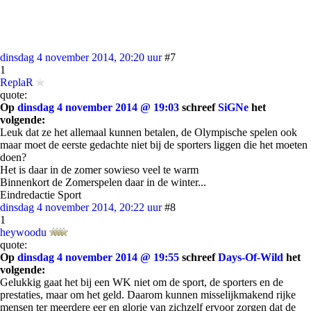
dinsdag 4 november 2014, 20:20 uur
#7
1
ReplaR
quote:
Op
dinsdag 4 november 2014 @ 19:03
schreef
SiGNe
het
volgende:
Leuk dat ze het allemaal kunnen betalen, de Olympische spelen ook
maar moet de eerste gedachte niet bij de sporters liggen die het moeten
doen?
Het is daar in de zomer sowieso veel te warm
Binnenkort de Zomerspelen daar in de winter...
Eindredactie Sport
dinsdag 4 november 2014, 20:22 uur
#8
1
heywoodu
quote:
Op
dinsdag 4 november 2014 @ 19:55
schreef
Days-Of-Wild
het
volgende:
Gelukkig gaat het bij een WK niet om de sport, de sporters en de
prestaties, maar om het geld. Daarom kunnen misselijkmakend rijke
mensen ter meerdere eer en glorie van zichzelf ervoor zorgen dat de