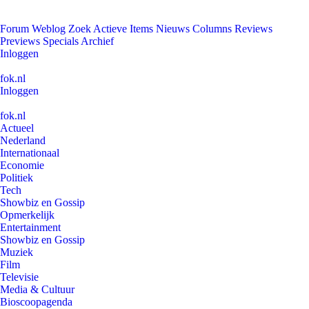
Forum
Weblog
Zoek
Actieve Items
Nieuws
Columns
Reviews
Previews
Specials
Archief
Inloggen
fok.nl
Inloggen
fok.nl
Actueel
Nederland
Internationaal
Economie
Politiek
Tech
Showbiz en Gossip
Opmerkelijk
Entertainment
Showbiz en Gossip
Muziek
Film
Televisie
Media & Cultuur
Bioscoopagenda