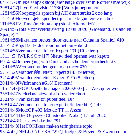
64
14:57
Unieke aanpak stopt jarenlange overlast in Rotterdamse wijk
298
14:57
[Live Eredivisie #1786] We zijn begonnen!
128
14:56
Koopzegels sparen bij AH duurt straks 2x zo lang
14
14:56
Hoeveel geld spendeer jij aan je beginnende relatie?
11
14:56
TV Time (tracking app) stopt! Alternatief?
269
14:56
Totale zonsverduistering 12-08-2026 (Groenland, IJsland en
Spanje) #1
196
14:56
Migranten breken door grens naar Ceuta in Spanje,l #10
33
14:55
Prijs Bar le duc rood in het buitenland
150
14:55
Verander één letter: Expert #91 (10 letters)
181
14:54
[WLR SC #417] Nieuw deel openen was kaputt
69
14:54
De neergang van Duitsland als lichtend voorbeeld #3
124
14:53
Vrouwen willen geen man meer #30
57
14:52
Verander één letter: Expert #143 (9 letters)
22
14:49
Verander één letter. Expert # 75 (8 letters)
204
14:49
[Wielrennen #616] Brennan!
115
14:48
[FOK!Voetbalmanager 2026/2027] #1 We zijn er weer
255
14:47
Nederland stevent af op watertekort
282
14:47
Van kleuter tot puber deel 184
208
14:47
Verander een letter expert (7lettereditie) #50
299
14:46
MotoGP #93 Met de TT in Assen
230
14:44
The Odyssey (Christopher Nolan) 17 juli 2026
272
14:43
Russia vs Ukraine #91
233
14:43
Het FOK!kers maken teringherrie topic
93
14:42
[INFLUENCERS #297] Toetjes & Bevers & Zwemmen in