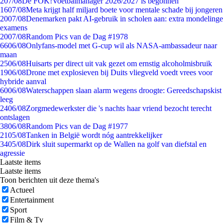
2
07/08
De FOK!Voetbalmanager 2026/2027 is begonnen
16
07/08
Meta krijgt half miljard boete voor mentale schade bij jongeren
20
07/08
Denemarken pakt AI-gebruik in scholen aan: extra mondelinge
examens
20
07/08
Random Pics van de Dag #1978
66
06/08
Onlyfans-model met G-cup wil als NASA-ambassadeur naar
maan
25
06/08
Huisarts per direct uit vak gezet om ernstig alcoholmisbruik
19
06/08
Drone met explosieven bij Duits vliegveld voedt vrees voor
hybride aanval
60
06/08
Waterschappen slaan alarm wegens droogte: Gereedschapskist
leeg
24
06/08
Zorgmedewerkster die 's nachts haar vriend bezocht terecht
ontslagen
38
06/08
Random Pics van de Dag #1977
21
05/08
Tanken in België wordt nóg aantrekkelijker
34
05/08
Dirk sluit supermarkt op de Wallen na golf van diefstal en
agressie
Laatste items
Laatste items
Toon berichten uit deze thema's
Actueel
Entertainment
Sport
Film & Tv