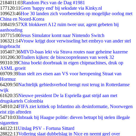
21840
11:03
Random Pics van de Dag #1981
1771
20:11
Geen 'happy end' bij seksdate via Kinky.nl
1096
23:46
Hoe 30 landen zich voorbereiden op mogelijke oorlog met
China en Noord-Korea
1084
19:57
XR blokkeert A12 ruim twee uur, agent gebeten bij
aanhouding
1077
15:00
Jesus Simulator komt naar Nintendo Switch
1063
21:14
Vrouw krijgt door verwisseling het embryo van ander stel
ingebracht
1054
07:36
MIVD-baas lekt via Strava routes naar geheime kazerne
1012
06:30
Trailers kijken: de bioscoopreleases van week 32
993
10:39
China boekt doorbraak in eigen chipmachines, druk op
ASML groeit
697
09:39
Iran stelt zes eisen aan VS voor heropening Straat van
Hormuz
642
09:50
Nachtelijk gebiedsverbod brengt rust terug in Rotterdamse
wijk
616
20:35
Nieuwe president De la Espriella gaat strijd aan met
drugskartels Colombia
549
10:24
FIFA ziet kritiek op Infantino als desinformatie, Noorwegen
eist zijn aftreden
547
10:03
Inbraak bij Haagse politie: dieven betrapt bij stelen illegale
sigaretten
441
22:11
Uitslag PSV - Fortuna Sittard
288
22:13
Vollering slaat dubbelslag in Nice en neemt geel over