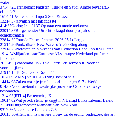
water
37
14:42
Defensiepact Pakistan, Turkije en Saudi-Arabië bevat art.5
clausule?
16
14:41
Petitie behoud npo 5 Soul & Jazz
132
14:37
Afvallen met injecties #4
4
14:37
Oorlog Iran #137 Op naar een mooie toekomst
230
14:37
Burgemeester Utrecht belaagd door pro-palestina-
demonstranten
228
14:32
Tour de France femmes 2026 #5 Lollergps
215
14:26
Punk, disco, New Wave of? #60 Sing along...
279
14:25
Protesten en blokkades van Extinction Rebellion #24 Eieren
19
14:24
Miljarden naar Europese AI-start-ups: Nederland profiteert
flink mee
261
14:11
[Videoland] B&B vol liefde 6de seizoen #1 voor de
vooruitkijkers
279
14:11
[F1 SC] Get a Room #4
10
14:09
[AMV] VS #1313 Lying sack of shit.
144
14:08
Zaken waar je je echt dood aan ergert #17 - Werklui
0
14:07
Noodtoestand in westelijke provincie Canada vanwege
bosbranden
12
14:03
[RTL4] Bestemming X
196
14:02
Wat je ook stemt, je krijgt in NL altijd Links Liberaal Beleid.
21
14:00
Burgemeester Mamdani van New York
93
13:56
Nederlandse Politiek #725
266
13:56
Agent smijt zwangere vrouw op de grond, onderzoek gestart