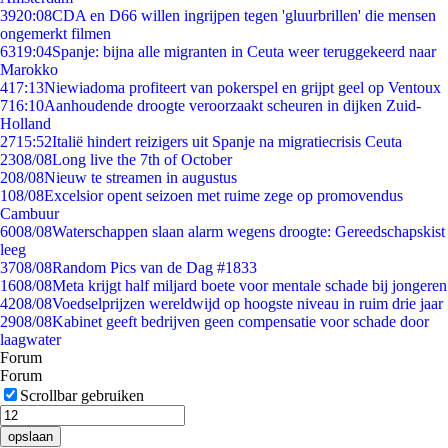
39
20:08
CDA en D66 willen ingrijpen tegen 'gluurbrillen' die mensen
ongemerkt filmen
63
19:04
Spanje: bijna alle migranten in Ceuta weer teruggekeerd naar
Marokko
4
17:13
Niewiadoma profiteert van pokerspel en grijpt geel op Ventoux
7
16:10
Aanhoudende droogte veroorzaakt scheuren in dijken Zuid-
Holland
27
15:52
Italië hindert reizigers uit Spanje na migratiecrisis Ceuta
23
08/08
Long live the 7th of October
2
08/08
Nieuw te streamen in augustus
1
08/08
Excelsior opent seizoen met ruime zege op promovendus
Cambuur
60
08/08
Waterschappen slaan alarm wegens droogte: Gereedschapskist
leeg
37
08/08
Random Pics van de Dag #1833
16
08/08
Meta krijgt half miljard boete voor mentale schade bij jongeren
42
08/08
Voedselprijzen wereldwijd op hoogste niveau in ruim drie jaar
29
08/08
Kabinet geeft bedrijven geen compensatie voor schade door
laagwater
Forum
Forum
Scrollbar gebruiken
opslaan