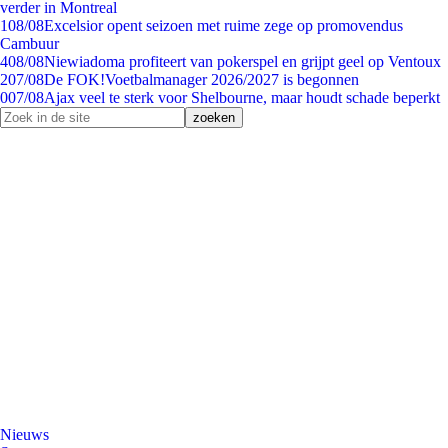
verder in Montreal
1
08/08
Excelsior opent seizoen met ruime zege op promovendus
Cambuur
4
08/08
Niewiadoma profiteert van pokerspel en grijpt geel op Ventoux
2
07/08
De FOK!Voetbalmanager 2026/2027 is begonnen
0
07/08
Ajax veel te sterk voor Shelbourne, maar houdt schade beperkt
Nieuws