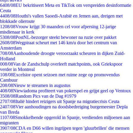
64
08/08
EU bekritiseert Meta en TikTok om verspreiden desinformatie
Ceuta
44
08/08
Houthi's vallen Saoedi-Arabië en Jemen aan, dreigen met
blokkade olieroute
12
08/08
Vrouw krijgt 30 maanden cel voor afpersing 12-jarige
misdienaar in kerk
53
08/08
PostNL-bezorger steekt bewoner na ruzie over pakket
26
08/08
Wegpiraat scheurt met 146 km/u door het centrum van
Amsterdam
7
08/08
Aanhoudende droogte veroorzaakt scheuren in dijken Zuid-
Holland
0
08/08
Van de Zandschulp overleeft matchpoints, ook Griekspoor
verder in Montreal
1
08/08
Excelsior opent seizoen met ruime zege op promovendus
Cambuur
2
08/08
Nieuw te streamen in augustus
4
08/08
Niewiadoma profiteert van pokerspel en grijpt geel op Ventoux
35
08/08
Random Pics van de Dag #1979
27
07/08
Italië hindert reizigers uit Spanje na migratiecrisis Ceuta
24
07/08
Vier aanhoudingen na doodsbedreiging burgemeester Depla
van Breda
11
07/08
Smokkelbende opgerold in Spanje, verdienden miljoenen aan
migranten
39
07/08
CDA en D66 willen ingrijpen tegen 'gluurbrillen' die mensen