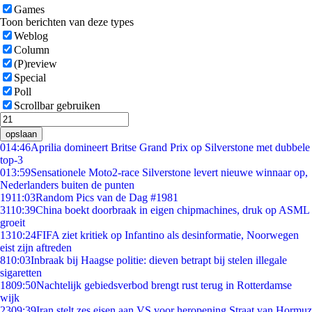
Games
Toon berichten van deze types
Weblog
Column
(P)review
Special
Poll
Scrollbar gebruiken
opslaan
0
14:46
Aprilia domineert Britse Grand Prix op Silverstone met dubbele
top-3
0
13:59
Sensationele Moto2-race Silverstone levert nieuwe winnaar op,
Nederlanders buiten de punten
19
11:03
Random Pics van de Dag #1981
31
10:39
China boekt doorbraak in eigen chipmachines, druk op ASML
groeit
13
10:24
FIFA ziet kritiek op Infantino als desinformatie, Noorwegen
eist zijn aftreden
8
10:03
Inbraak bij Haagse politie: dieven betrapt bij stelen illegale
sigaretten
18
09:50
Nachtelijk gebiedsverbod brengt rust terug in Rotterdamse
wijk
23
09:39
Iran stelt zes eisen aan VS voor heropening Straat van Hormuz