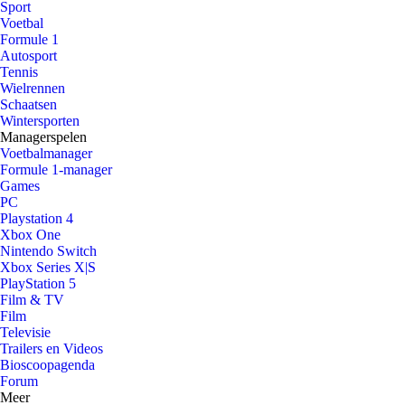
Sport
Voetbal
Formule 1
Autosport
Tennis
Wielrennen
Schaatsen
Wintersporten
Managerspelen
Voetbalmanager
Formule 1-manager
Games
PC
Playstation 4
Xbox One
Nintendo Switch
Xbox Series X|S
PlayStation 5
Film & TV
Film
Televisie
Trailers en Videos
Bioscoopagenda
Forum
Meer