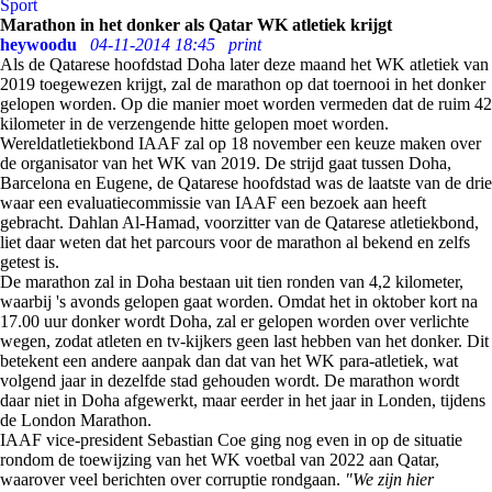
Sport
Marathon in het donker als Qatar WK atletiek krijgt
heywoodu
04-11-2014 18:45
print
Als de Qatarese hoofdstad Doha later deze maand het WK atletiek van
2019 toegewezen krijgt, zal de marathon op dat toernooi in het donker
gelopen worden. Op die manier moet worden vermeden dat de ruim 42
kilometer in de verzengende hitte gelopen moet worden.
Wereldatletiekbond IAAF zal op 18 november een keuze maken over
de organisator van het WK van 2019. De strijd gaat tussen Doha,
Barcelona en Eugene, de Qatarese hoofdstad was de laatste van de drie
waar een evaluatiecommissie van IAAF een bezoek aan heeft
gebracht. Dahlan Al-Hamad, voorzitter van de Qatarese atletiekbond,
liet daar weten dat het parcours voor de marathon al bekend en zelfs
getest is.
De marathon zal in Doha bestaan uit tien ronden van 4,2 kilometer,
waarbij 's avonds gelopen gaat worden. Omdat het in oktober kort na
17.00 uur donker wordt Doha, zal er gelopen worden over verlichte
wegen, zodat atleten en tv-kijkers geen last hebben van het donker. Dit
betekent een andere aanpak dan dat van het WK para-atletiek, wat
volgend jaar in dezelfde stad gehouden wordt. De marathon wordt
daar niet in Doha afgewerkt, maar eerder in het jaar in Londen, tijdens
de London Marathon.
IAAF vice-president Sebastian Coe ging nog even in op de situatie
rondom de toewijzing van het WK voetbal van 2022 aan Qatar,
waarover veel berichten over corruptie rondgaan.
"We zijn hier