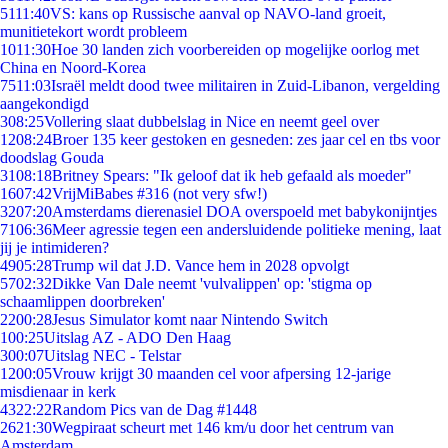
51
11:40
VS: kans op Russische aanval op NAVO-land groeit,
munitietekort wordt probleem
10
11:30
Hoe 30 landen zich voorbereiden op mogelijke oorlog met
China en Noord-Korea
75
11:03
Israël meldt dood twee militairen in Zuid-Libanon, vergelding
aangekondigd
3
08:25
Vollering slaat dubbelslag in Nice en neemt geel over
12
08:24
Broer 135 keer gestoken en gesneden: zes jaar cel en tbs voor
doodslag Gouda
31
08:18
Britney Spears: "Ik geloof dat ik heb gefaald als moeder"
16
07:42
VrijMiBabes #316 (not very sfw!)
32
07:20
Amsterdams dierenasiel DOA overspoeld met babykonijntjes
71
06:36
Meer agressie tegen een andersluidende politieke mening, laat
jij je intimideren?
49
05:28
Trump wil dat J.D. Vance hem in 2028 opvolgt
57
02:32
Dikke Van Dale neemt 'vulvalippen' op: 'stigma op
schaamlippen doorbreken'
22
00:28
Jesus Simulator komt naar Nintendo Switch
1
00:25
Uitslag AZ - ADO Den Haag
3
00:07
Uitslag NEC - Telstar
12
00:05
Vrouw krijgt 30 maanden cel voor afpersing 12-jarige
misdienaar in kerk
43
22:22
Random Pics van de Dag #1448
26
21:30
Wegpiraat scheurt met 146 km/u door het centrum van
Amsterdam