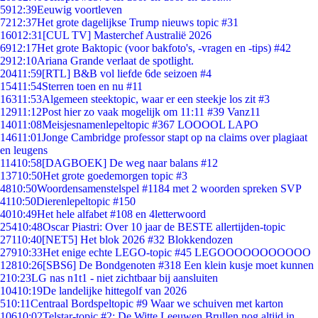
59
12:39
Eeuwig voortleven
72
12:37
Het grote dagelijkse Trump nieuws topic #31
160
12:31
[CUL TV] Masterchef Australië 2026
69
12:17
Het grote Baktopic (voor bakfoto's, -vragen en -tips) #42
29
12:10
Ariana Grande verlaat de spotlight.
204
11:59
[RTL] B&B vol liefde 6de seizoen #4
154
11:54
Sterren toen en nu #11
163
11:53
Algemeen steektopic, waar er een steekje los zit #3
129
11:12
Post hier zo vaak mogelijk om 11:11 #39 Vanz11
140
11:08
Meisjesnamenlepeltopic #367 LOOOOL LAPO
146
11:01
Jonge Cambridge professor stapt op na claims over plagiaat
en leugens
114
10:58
[DAGBOEK] De weg naar balans #12
137
10:50
Het grote goedemorgen topic #3
48
10:50
Woordensamenstelspel #1184 met 2 woorden spreken SVP
41
10:50
Dierenlepeltopic #150
40
10:49
Het hele alfabet #108 en 4letterwoord
254
10:48
Oscar Piastri: Over 10 jaar de BESTE allertijden-topic
271
10:40
[NET5] Het blok 2026 #32 Blokkendozen
279
10:33
Het enige echte LEGO-topic #45 LEGOOOOOOOOOOO
128
10:26
[SBS6] De Bondgenoten #318 Een klein kusje moet kunnen
2
10:23
LG nas n1t1 - niet zichtbaar bij aansluiten
104
10:19
De landelijke hittegolf van 2026
5
10:11
Centraal Bordspeltopic #9 Waar we schuiven met karton
106
10:02
Telstar-topic #2: De Witte Leeuwen Brullen nog altijd in