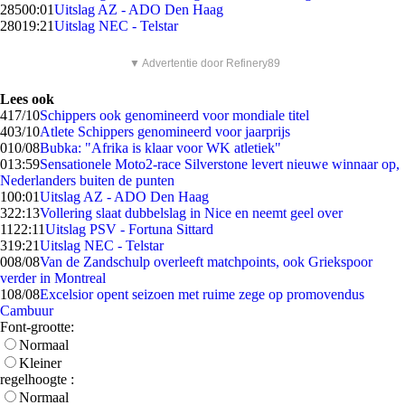
285
00:01
Uitslag AZ - ADO Den Haag
280
19:21
Uitslag NEC - Telstar
▼ Advertentie door Refinery89
Lees ook
4
17/10
Schippers ook genomineerd voor mondiale titel
4
03/10
Atlete Schippers genomineerd voor jaarprijs
0
10/08
Bubka: "Afrika is klaar voor WK atletiek"
0
13:59
Sensationele Moto2-race Silverstone levert nieuwe winnaar op,
Nederlanders buiten de punten
1
00:01
Uitslag AZ - ADO Den Haag
3
22:13
Vollering slaat dubbelslag in Nice en neemt geel over
11
22:11
Uitslag PSV - Fortuna Sittard
3
19:21
Uitslag NEC - Telstar
0
08/08
Van de Zandschulp overleeft matchpoints, ook Griekspoor
verder in Montreal
1
08/08
Excelsior opent seizoen met ruime zege op promovendus
Cambuur
Font-grootte:
Normaal
Kleiner
regelhoogte :
Normaal