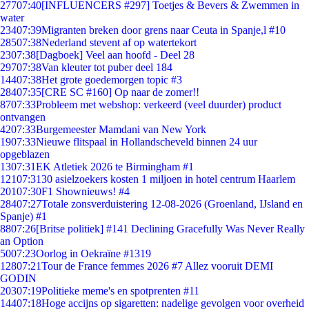
277
07:40
[INFLUENCERS #297] Toetjes & Bevers & Zwemmen in
water
234
07:39
Migranten breken door grens naar Ceuta in Spanje,l #10
285
07:38
Nederland stevent af op watertekort
23
07:38
[Dagboek] Veel aan hoofd - Deel 28
297
07:38
Van kleuter tot puber deel 184
144
07:38
Het grote goedemorgen topic #3
284
07:35
[CRE SC #160] Op naar de zomer!!
87
07:33
Probleem met webshop: verkeerd (veel duurder) product
ontvangen
42
07:33
Burgemeester Mamdani van New York
19
07:33
Nieuwe flitspaal in Hollandscheveld binnen 24 uur
opgeblazen
13
07:31
EK Atletiek 2026 te Birmingham #1
121
07:31
30 asielzoekers kosten 1 miljoen in hotel centrum Haarlem
201
07:30
F1 Shownieuws! #4
284
07:27
Totale zonsverduistering 12-08-2026 (Groenland, IJsland en
Spanje) #1
88
07:26
[Britse politiek] #141 Declining Gracefully Was Never Really
an Option
50
07:23
Oorlog in Oekraïne #1319
128
07:21
Tour de France femmes 2026 #7 Allez vooruit DEMI
GODIN
203
07:19
Politieke meme's en spotprenten #11
144
07:18
Hoge accijns op sigaretten: nadelige gevolgen voor overheid