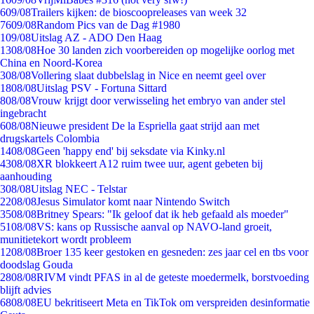
6
09/08
Trailers kijken: de bioscoopreleases van week 32
76
09/08
Random Pics van de Dag #1980
1
09/08
Uitslag AZ - ADO Den Haag
13
08/08
Hoe 30 landen zich voorbereiden op mogelijke oorlog met
China en Noord-Korea
3
08/08
Vollering slaat dubbelslag in Nice en neemt geel over
18
08/08
Uitslag PSV - Fortuna Sittard
8
08/08
Vrouw krijgt door verwisseling het embryo van ander stel
ingebracht
6
08/08
Nieuwe president De la Espriella gaat strijd aan met
drugskartels Colombia
14
08/08
Geen 'happy end' bij seksdate via Kinky.nl
43
08/08
XR blokkeert A12 ruim twee uur, agent gebeten bij
aanhouding
3
08/08
Uitslag NEC - Telstar
22
08/08
Jesus Simulator komt naar Nintendo Switch
35
08/08
Britney Spears: "Ik geloof dat ik heb gefaald als moeder"
51
08/08
VS: kans op Russische aanval op NAVO-land groeit,
munitietekort wordt probleem
12
08/08
Broer 135 keer gestoken en gesneden: zes jaar cel en tbs voor
doodslag Gouda
28
08/08
RIVM vindt PFAS in al de geteste moedermelk, borstvoeding
blijft advies
68
08/08
EU bekritiseert Meta en TikTok om verspreiden desinformatie