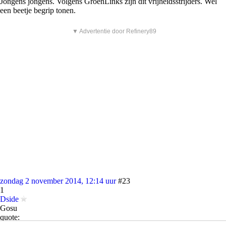
Jongens jongens. Volgens GroenLinks zijn dit vrijheidsstrijders. Wel
een beetje begrip tonen.
▼ Advertentie door Refinery89
zondag 2 november 2014, 12:14 uur
#23
1
Dside
Gosu
quote: