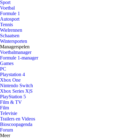
Sport
Voetbal
Formule 1
Autosport
Tennis
Wielrennen
Schaatsen
Wintersporten
Managerspelen
Voetbalmanager
Formule 1-manager
Games
PC
Playstation 4
Xbox One
Nintendo Switch
Xbox Series X|S
PlayStation 5
Film & TV
Film
Televisie
Trailers en Videos
Bioscoopagenda
Forum
Meer