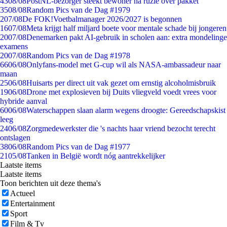
43
08/08
PostNL-bezorger steekt bewoner na ruzie over pakket
35
08/08
Random Pics van de Dag #1979
2
07/08
De FOK!Voetbalmanager 2026/2027 is begonnen
16
07/08
Meta krijgt half miljard boete voor mentale schade bij jongeren
20
07/08
Denemarken pakt AI-gebruik in scholen aan: extra mondelinge
examens
20
07/08
Random Pics van de Dag #1978
66
06/08
Onlyfans-model met G-cup wil als NASA-ambassadeur naar
maan
25
06/08
Huisarts per direct uit vak gezet om ernstig alcoholmisbruik
19
06/08
Drone met explosieven bij Duits vliegveld voedt vrees voor
hybride aanval
60
06/08
Waterschappen slaan alarm wegens droogte: Gereedschapskist
leeg
24
06/08
Zorgmedewerkster die 's nachts haar vriend bezocht terecht
ontslagen
38
06/08
Random Pics van de Dag #1977
21
05/08
Tanken in België wordt nóg aantrekkelijker
Laatste items
Laatste items
Toon berichten uit deze thema's
Actueel
Entertainment
Sport
Film & Tv