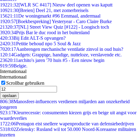
192
21:32
[WLR SC #417] Nieuw deel openen was kaputt
109
21:30
[Breien] Deel 21, met zomerbreisels
156
21:11
De woningmarkt #96 Eenmaal, andermaal
19
20:57
[Boekbespreking] Yesteryear - Caro Claire Burke
213
20:37
[NL] Street View Quiz [#122] - Loogisch toch
39
20:34
Prijs Bar le duc rood in het buitenland
4
20:33
Bij Edit ALT-S opvangen?
24
20:31
Petitie behoud npo 5 Soul & Jazz
70
20:17
Aanbrengen mechanische ventilatie zinvol in oud huis?
1
20:14
Gadgets: Grappige, handige, nutteloze, verslavende etc.
236
20:11
archito's jaren '70 huis #5 - Een nieuw begin
9
19:59
Belgie.
Internationaal
Internationaal
Scrollbar gebruiken
opslaan
8
06:38
Manosfeer-influencers verdienen miljarden aan onzekerheid
jongeren
9
23:17
Kleurrecessie: consumenten kiezen grijs en beige uit angst voor
waardeverlies
17
22:06
Pentagon eist snellere wapenproductie van defensiebedrijven
53
18:02
Zelensky: Rusland wil tot 50.000 Noord-Koreaanse militairen
inzetten