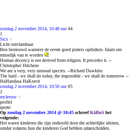
zondag 2 november 2014, 10:48 uur
#4
1
Sicx
Licht ontvlambaar
Ben benieuwd wanneer de eerste goed praters opduiken. Islam om
misselijk van te worden
Human decency is not derived from religion. It precedes it. --
Christopher Hitchens
We are a very, very unusual species. --Richard Dawkins
The hard - we shall do today, the impossible - we shall do tomorrow --
HaHandasa HaKravit
zondag 2 november 2014, 10:50 uur
#5
2
mr.leeuw
profiel
quote:
Op
zondag 2 november 2014 @ 10:45
schreef
KãBuS
het
volgende:
Het waren kinderen die zijn onthoofd door die achterlijke idioten,
omdat volgens hun die kinderen God hebben uitgescholden.