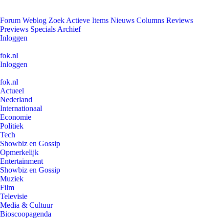
Forum
Weblog
Zoek
Actieve Items
Nieuws
Columns
Reviews
Previews
Specials
Archief
Inloggen
fok.nl
Inloggen
fok.nl
Actueel
Nederland
Internationaal
Economie
Politiek
Tech
Showbiz en Gossip
Opmerkelijk
Entertainment
Showbiz en Gossip
Muziek
Film
Televisie
Media & Cultuur
Bioscoopagenda