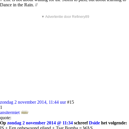
Dance in the Rain. //
▼ Advertentie door Refinery89
zondag 2 november 2014, 11:44 uur
#15
1
ansitermiet
quote:
Op
zondag 2 november 2014 @ 11:34
schreef
Dside
het volgende:
IS + Een onbewoond eiland + Tsar Bomba = WAS