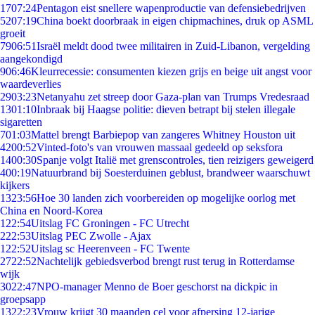
17
07:24
Pentagon eist snellere wapenproductie van defensiebedrijven
52
07:19
China boekt doorbraak in eigen chipmachines, druk op ASML
groeit
79
06:51
Israël meldt dood twee militairen in Zuid-Libanon, vergelding
aangekondigd
9
06:46
Kleurrecessie: consumenten kiezen grijs en beige uit angst voor
waardeverlies
29
03:23
Netanyahu zet streep door Gaza-plan van Trumps Vredesraad
13
01:10
Inbraak bij Haagse politie: dieven betrapt bij stelen illegale
sigaretten
7
01:03
Mattel brengt Barbiepop van zangeres Whitney Houston uit
42
00:52
Vinted-foto's van vrouwen massaal gedeeld op seksfora
14
00:30
Spanje volgt Italië met grenscontroles, tien reizigers geweigerd
4
00:19
Natuurbrand bij Soesterduinen geblust, brandweer waarschuwt
kijkers
13
23:56
Hoe 30 landen zich voorbereiden op mogelijke oorlog met
China en Noord-Korea
1
22:54
Uitslag FC Groningen - FC Utrecht
2
22:53
Uitslag PEC Zwolle - Ajax
1
22:52
Uitslag sc Heerenveen - FC Twente
27
22:52
Nachtelijk gebiedsverbod brengt rust terug in Rotterdamse
wijk
30
22:47
NPO-manager Menno de Boer geschorst na dickpic in
groepsapp
13
22:23
Vrouw krijgt 30 maanden cel voor afpersing 12-jarige