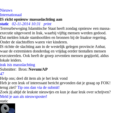
Nieuws
Internationaal
IS richt opnieuw massaslachting aan
static
02-11-2014 10:31
print
Terreurbeweging Islamitische Staat heeft zondag opnieuw een massa-
executie uitgevoerd in Irak, waarbij vijftig mensen werden gedood.
Dat melden lokale stamhoofden en bronnen bij de Iraakse regering.
Onder de slachtoffers waren vier kinderen.
IS richtte de slachting aan in de westelijk gelegen provincie Anbar,
waar de extremisten donderdag en vrijdag eerder tientallen mensen
executeerden. Ook heeft de groep zeventien mensen gegijzeld, aldus
lokale leiders.
irak
isis
massslachting
Submitter:
Bron:
Novum/AP
47
Help ons; deel dit item als je het leuk vond
Heb je een leuk of interessant bericht gevonden dat je graag op FOK!
terug ziet?
Tip ons dan via de submit!
Zoek jij altijd de leukste nieuwtjes en kun je daar leuk over schrijven?
Meld je aan als nieuwsposter!
static