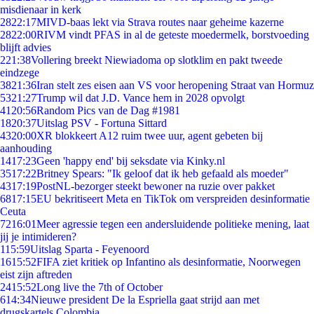
misdienaar in kerk
28
22:17
MIVD-baas lekt via Strava routes naar geheime kazerne
28
22:00
RIVM vindt PFAS in al de geteste moedermelk, borstvoeding
blijft advies
2
21:38
Vollering breekt Niewiadoma op slotklim en pakt tweede
eindzege
38
21:36
Iran stelt zes eisen aan VS voor heropening Straat van Hormuz
53
21:27
Trump wil dat J.D. Vance hem in 2028 opvolgt
41
20:56
Random Pics van de Dag #1981
18
20:37
Uitslag PSV - Fortuna Sittard
43
20:00
XR blokkeert A12 ruim twee uur, agent gebeten bij
aanhouding
14
17:23
Geen 'happy end' bij seksdate via Kinky.nl
35
17:22
Britney Spears: "Ik geloof dat ik heb gefaald als moeder"
43
17:19
PostNL-bezorger steekt bewoner na ruzie over pakket
68
17:15
EU bekritiseert Meta en TikTok om verspreiden desinformatie
Ceuta
72
16:01
Meer agressie tegen een andersluidende politieke mening, laat
jij je intimideren?
1
15:59
Uitslag Sparta - Feyenoord
16
15:52
FIFA ziet kritiek op Infantino als desinformatie, Noorwegen
eist zijn aftreden
24
15:52
Long live the 7th of October
6
14:34
Nieuwe president De la Espriella gaat strijd aan met
drugskartels Colombia