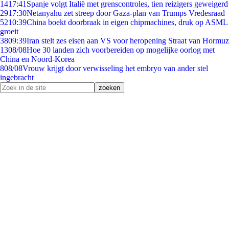
14
17:41
Spanje volgt Italië met grenscontroles, tien reizigers geweigerd
29
17:30
Netanyahu zet streep door Gaza-plan van Trumps Vredesraad
52
10:39
China boekt doorbraak in eigen chipmachines, druk op ASML
groeit
38
09:39
Iran stelt zes eisen aan VS voor heropening Straat van Hormuz
13
08/08
Hoe 30 landen zich voorbereiden op mogelijke oorlog met
China en Noord-Korea
8
08/08
Vrouw krijgt door verwisseling het embryo van ander stel
ingebracht