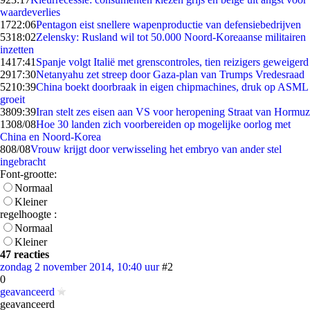
waardeverlies
17
22:06
Pentagon eist snellere wapenproductie van defensiebedrijven
53
18:02
Zelensky: Rusland wil tot 50.000 Noord-Koreaanse militairen
inzetten
14
17:41
Spanje volgt Italië met grenscontroles, tien reizigers geweigerd
29
17:30
Netanyahu zet streep door Gaza-plan van Trumps Vredesraad
52
10:39
China boekt doorbraak in eigen chipmachines, druk op ASML
groeit
38
09:39
Iran stelt zes eisen aan VS voor heropening Straat van Hormuz
13
08/08
Hoe 30 landen zich voorbereiden op mogelijke oorlog met
China en Noord-Korea
8
08/08
Vrouw krijgt door verwisseling het embryo van ander stel
ingebracht
Font-grootte:
Normaal
Kleiner
regelhoogte :
Normaal
Kleiner
47 reacties
zondag 2 november 2014, 10:40 uur
#2
0
geavanceerd
geavanceerd