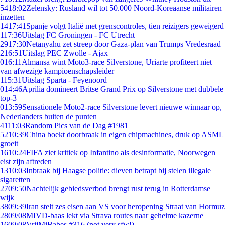
54
18:02
Zelensky: Rusland wil tot 50.000 Noord-Koreaanse militairen
inzetten
14
17:41
Spanje volgt Italië met grenscontroles, tien reizigers geweigerd
1
17:36
Uitslag FC Groningen - FC Utrecht
29
17:30
Netanyahu zet streep door Gaza-plan van Trumps Vredesraad
2
16:51
Uitslag PEC Zwolle - Ajax
0
16:11
Almansa wint Moto3-race Silverstone, Uriarte profiteert niet
van afwezige kampioenschapsleider
1
15:31
Uitslag Sparta - Feyenoord
0
14:46
Aprilia domineert Britse Grand Prix op Silverstone met dubbele
top-3
0
13:59
Sensationele Moto2-race Silverstone levert nieuwe winnaar op,
Nederlanders buiten de punten
41
11:03
Random Pics van de Dag #1981
52
10:39
China boekt doorbraak in eigen chipmachines, druk op ASML
groeit
16
10:24
FIFA ziet kritiek op Infantino als desinformatie, Noorwegen
eist zijn aftreden
13
10:03
Inbraak bij Haagse politie: dieven betrapt bij stelen illegale
sigaretten
27
09:50
Nachtelijk gebiedsverbod brengt rust terug in Rotterdamse
wijk
38
09:39
Iran stelt zes eisen aan VS voor heropening Straat van Hormuz
28
09/08
MIVD-baas lekt via Strava routes naar geheime kazerne
16
09/08
VrijMiBabes #316 (not very sfw!)