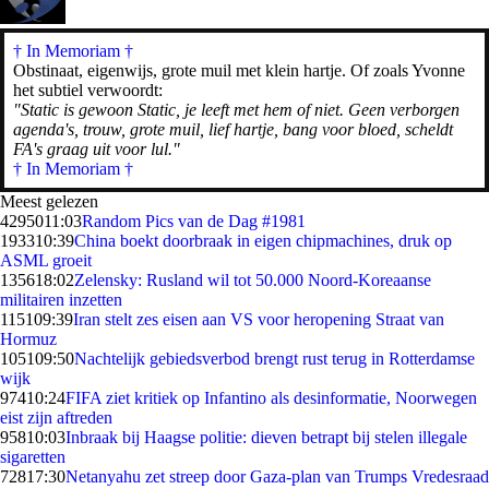
† In Memoriam
†
Obstinaat, eigenwijs, grote muil met klein hartje. Of zoals Yvonne
het subtiel verwoordt:
"Static is gewoon Static, je leeft met hem of niet. Geen verborgen
agenda's, trouw, grote muil, lief hartje, bang voor bloed, scheldt
FA's graag uit voor lul."
† In Memoriam †
Meest gelezen
42950
11:03
Random Pics van de Dag #1981
1933
10:39
China boekt doorbraak in eigen chipmachines, druk op
ASML groeit
1356
18:02
Zelensky: Rusland wil tot 50.000 Noord-Koreaanse
militairen inzetten
1151
09:39
Iran stelt zes eisen aan VS voor heropening Straat van
Hormuz
1051
09:50
Nachtelijk gebiedsverbod brengt rust terug in Rotterdamse
wijk
974
10:24
FIFA ziet kritiek op Infantino als desinformatie, Noorwegen
eist zijn aftreden
958
10:03
Inbraak bij Haagse politie: dieven betrapt bij stelen illegale
sigaretten
728
17:30
Netanyahu zet streep door Gaza-plan van Trumps Vredesraad