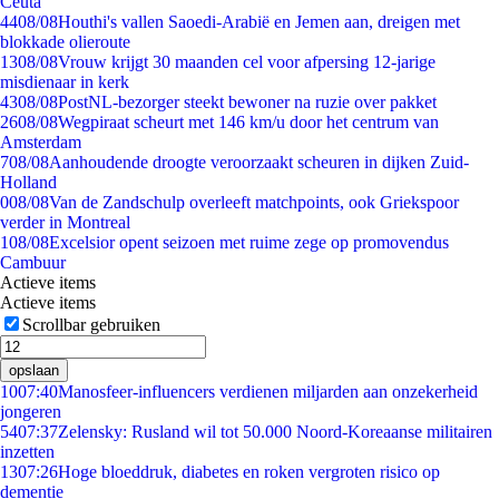
Ceuta
44
08/08
Houthi's vallen Saoedi-Arabië en Jemen aan, dreigen met
blokkade olieroute
13
08/08
Vrouw krijgt 30 maanden cel voor afpersing 12-jarige
misdienaar in kerk
43
08/08
PostNL-bezorger steekt bewoner na ruzie over pakket
26
08/08
Wegpiraat scheurt met 146 km/u door het centrum van
Amsterdam
7
08/08
Aanhoudende droogte veroorzaakt scheuren in dijken Zuid-
Holland
0
08/08
Van de Zandschulp overleeft matchpoints, ook Griekspoor
verder in Montreal
1
08/08
Excelsior opent seizoen met ruime zege op promovendus
Cambuur
Actieve items
Actieve items
Scrollbar gebruiken
opslaan
10
07:40
Manosfeer-influencers verdienen miljarden aan onzekerheid
jongeren
54
07:37
Zelensky: Rusland wil tot 50.000 Noord-Koreaanse militairen
inzetten
13
07:26
Hoge bloeddruk, diabetes en roken vergroten risico op
dementie