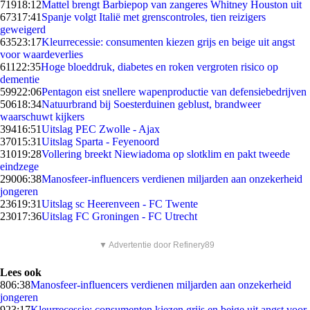
719
18:12
Mattel brengt Barbiepop van zangeres Whitney Houston uit
673
17:41
Spanje volgt Italië met grenscontroles, tien reizigers
geweigerd
635
23:17
Kleurrecessie: consumenten kiezen grijs en beige uit angst
voor waardeverlies
611
22:35
Hoge bloeddruk, diabetes en roken vergroten risico op
dementie
599
22:06
Pentagon eist snellere wapenproductie van defensiebedrijven
506
18:34
Natuurbrand bij Soesterduinen geblust, brandweer
waarschuwt kijkers
394
16:51
Uitslag PEC Zwolle - Ajax
370
15:31
Uitslag Sparta - Feyenoord
310
19:28
Vollering breekt Niewiadoma op slotklim en pakt tweede
eindzege
290
06:38
Manosfeer-influencers verdienen miljarden aan onzekerheid
jongeren
236
19:31
Uitslag sc Heerenveen - FC Twente
230
17:36
Uitslag FC Groningen - FC Utrecht
▼ Advertentie door Refinery89
Lees ook
8
06:38
Manosfeer-influencers verdienen miljarden aan onzekerheid
jongeren
9
23:17
Kleurrecessie: consumenten kiezen grijs en beige uit angst voor