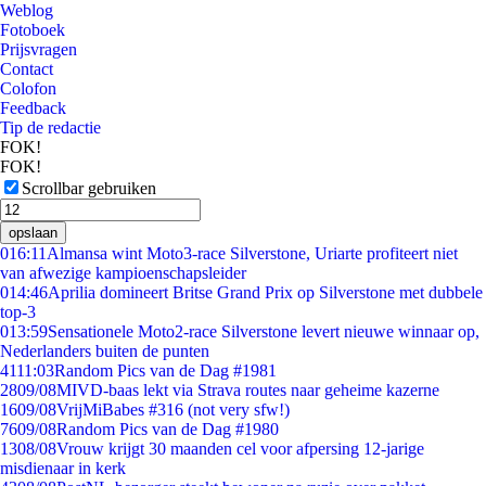
Weblog
Fotoboek
Prijsvragen
Contact
Colofon
Feedback
Tip de redactie
FOK!
FOK!
Scrollbar gebruiken
opslaan
0
16:11
Almansa wint Moto3-race Silverstone, Uriarte profiteert niet
van afwezige kampioenschapsleider
0
14:46
Aprilia domineert Britse Grand Prix op Silverstone met dubbele
top-3
0
13:59
Sensationele Moto2-race Silverstone levert nieuwe winnaar op,
Nederlanders buiten de punten
41
11:03
Random Pics van de Dag #1981
28
09/08
MIVD-baas lekt via Strava routes naar geheime kazerne
16
09/08
VrijMiBabes #316 (not very sfw!)
76
09/08
Random Pics van de Dag #1980
13
08/08
Vrouw krijgt 30 maanden cel voor afpersing 12-jarige
misdienaar in kerk