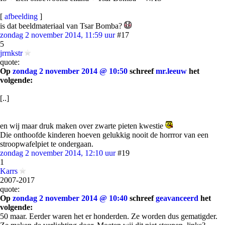
[
afbeelding
]
is dat beeldmateriaal van Tsar Bomba?
zondag 2 november 2014, 11:59 uur
#17
5
jrrnkstr
quote:
Op
zondag 2 november 2014 @ 10:50
schreef
mr.leeuw
het
volgende:
[..]
en wij maar druk maken over zwarte pieten kwestie
Die onthoofde kinderen hoeven gelukkig nooit de horrror van een
stroopwafelpiet te ondergaan.
zondag 2 november 2014, 12:10 uur
#19
1
Karrs
2007-2017
quote:
Op
zondag 2 november 2014 @ 10:40
schreef
geavanceerd
het
volgende:
50 maar. Eerder waren het er honderden. Ze worden dus gematigder.