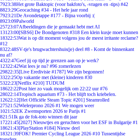
79
23:38
Het grote Baktopic (voor bakfoto's, -vragen en -tips) #42
88
23:29
Geocaching #34 - Het hele jaar rond
79
23:21
De Avondetappe #177 - Bijna voorbij :(
89
23:09
Palworld
257
23:07
Afbeeldingen die je gemaakt hebt met AI
131
23:00
[SBS6] De Bondgenoten #318 Een klein kusje moet kunnen
183
22:53
Wat is op dit moment volgens jou de meest irritante reclame?
#12
83
22:48
SV-tje's brugwachtershuis(je) deel #8 - Komt de binnenkant
nu af?
43
22:47
Geef jij op tijd je grenzen aan op je werk?
123
22:42
Wat lees je nu? #96 zomerlezen
298
22:35
[Live Eredivisie #1787] We zijn begonnen!
33
22:25
Op vakantie met (kleine) kinderen #30
53
22:23
[Netflix #210] TUDUM
186
22:22
Post hier zo vaak mogelijk om 22:22 uur #76
280
22:14
Tropisch aquarium #73 - Het blijft toch kriebelen.
126
22:12
[Het Officiële Steam Topic #201] Steamrolled
275
21:52
Wielerprono 2026 #1 We mogen weer
10
21:52
EK Zwemsporten 2026 te Parijs #1
8
21:51
Ik ga de fok-toto winnen dit jaar
172
21:45
[2027] Nieuwtjes en geruchten voor het ESF in Bulgarije #1
186
21:43
[PlayStation #184] Nieuw deel
183
21:39
FOK! Premier Cycling League 2026 #10 Tussentijdse
transfers