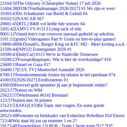
231
04:50
The Odyssey (Christopher Nolan) 17 juli 2026
124
04:38
[FOK!Voetbalmanager 2026/2027] #1 We zijn er weer
103
03:43
De Schatkamer van Beeld & Geluid #4
101
02:52
NASCAR #67
206
01:45
[RTL] B&B vol liefde 6de seizoen #4
32
01:42
[AMV] VS #1313 Lying sack of shit.
90
01:12
Vinted-foto's van vrouwen massaal gedeeld op seksfora
11
01:11
[gratis] Videogames Part 9: Gratis en free-to-play games!
198
00:48
McDonald's, Burger King en KFC #82 - Meer korting a.u.b.
215
00:44
[NPO2] Zomergasten 2026 #1
105
00:43
[IndyCar] #115 We're in Nashville Tennessee
102
00:23
Voorspellingstopic: Wie is hier de weerkundige? #16
236
00:19
Israel en Gaza #17
164
00:17
[CUL TV] Masterchef Australië 2026
67
00:13
Tenenkrommende fouten bij teksten in het openbaar #74
41
00:05
[2026/2027] Eredivisietoto #1
43
00:00
Hoeveel geld spendeer jij aan je beginnende relatie?
26
23:57
Natuur en Wild
256
23:57
[Wielrennen #616] Brennan!
1
23:57
Starten met 3d printen
151
23:53
[AKQ] #3384 Topic met vragen. En soms goede
antwoorden.
285
23:49
Protesten en blokkades van Extinction Rebellion #24 Eieren
7
23:46
Wat staat bij jou op nummer 1 en 2?
191
23:40
Touwtrekken 2.0 #636 - Team 1 beste team *G* *O*