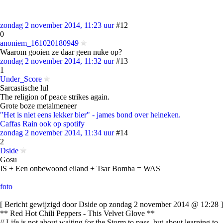
zondag 2 november 2014, 11:23 uur
#12
0
anoniem_161020180949
Waarom gooien ze daar geen nuke op?
zondag 2 november 2014, 11:32 uur
#13
1
Under_Score
Sarcastische lul
The religion of peace strikes again.
Grote boze metalmeneer
"Het is niet eens lekker bier" - james bond over heineken.
Caffas Rain
ook op spotify
zondag 2 november 2014, 11:34 uur
#14
2
Dside
Gosu
IS + Een onbewoond eiland + Tsar Bomba = WAS
foto
[ Bericht gewijzigd door Dside op zondag 2 november 2014 @ 12:28 ]
** Red Hot Chili Peppers - This Velvet Glove **
// Life is not about waiting for the Storm to pass, but about learning to