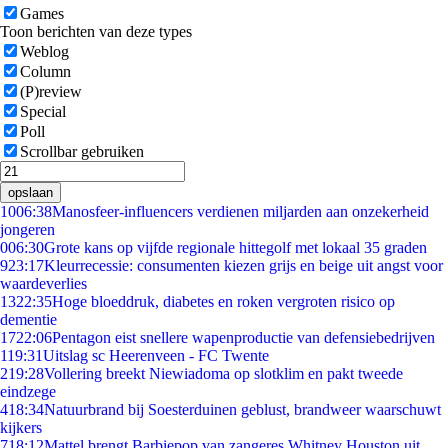
Games
Toon berichten van deze types
Weblog
Column
(P)review
Special
Poll
Scrollbar gebruiken
opslaan
10
06:38
Manosfeer-influencers verdienen miljarden aan onzekerheid
jongeren
0
06:30
Grote kans op vijfde regionale hittegolf met lokaal 35 graden
9
23:17
Kleurrecessie: consumenten kiezen grijs en beige uit angst voor
waardeverlies
13
22:35
Hoge bloeddruk, diabetes en roken vergroten risico op
dementie
17
22:06
Pentagon eist snellere wapenproductie van defensiebedrijven
1
19:31
Uitslag sc Heerenveen - FC Twente
2
19:28
Vollering breekt Niewiadoma op slotklim en pakt tweede
eindzege
4
18:34
Natuurbrand bij Soesterduinen geblust, brandweer waarschuwt
kijkers
7
18:12
Mattel brengt Barbiepop van zangeres Whitney Houston uit