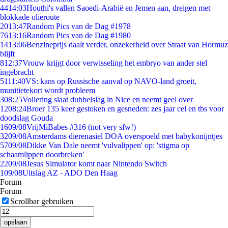
44
14:03
Houthi's vallen Saoedi-Arabië en Jemen aan, dreigen met
blokkade olieroute
20
13:47
Random Pics van de Dag #1978
76
13:16
Random Pics van de Dag #1980
14
13:06
Benzineprijs daalt verder, onzekerheid over Straat van Hormuz
blijft
8
12:37
Vrouw krijgt door verwisseling het embryo van ander stel
ingebracht
51
11:40
VS: kans op Russische aanval op NAVO-land groeit,
munitietekort wordt probleem
3
08:25
Vollering slaat dubbelslag in Nice en neemt geel over
12
08:24
Broer 135 keer gestoken en gesneden: zes jaar cel en tbs voor
doodslag Gouda
16
09/08
VrijMiBabes #316 (not very sfw!)
32
09/08
Amsterdams dierenasiel DOA overspoeld met babykonijntjes
57
09/08
Dikke Van Dale neemt 'vulvalippen' op: 'stigma op
schaamlippen doorbreken'
22
09/08
Jesus Simulator komt naar Nintendo Switch
1
09/08
Uitslag AZ - ADO Den Haag
Forum
Forum
Scrollbar gebruiken
opslaan