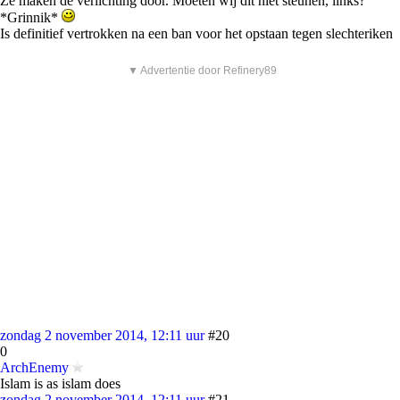
Ze maken de verlichting door. Moeten wij dit niet steunen, links?
*Grinnik*
Is definitief vertrokken na een ban voor het opstaan tegen slechteriken
▼ Advertentie door Refinery89
zondag 2 november 2014, 12:11 uur
#20
0
ArchEnemy
Islam is as islam does
zondag 2 november 2014, 12:11 uur
#21