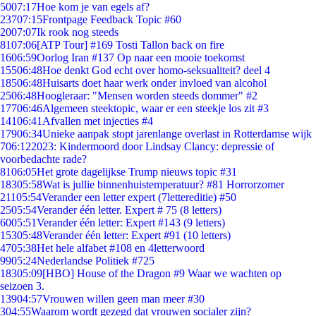
50
07:17
Hoe kom je van egels af?
237
07:15
Frontpage Feedback Topic #60
20
07:07
Ik rook nog steeds
81
07:06
[ATP Tour] #169 Tosti Tallon back on fire
16
06:59
Oorlog Iran #137 Op naar een mooie toekomst
155
06:48
Hoe denkt God echt over homo-seksualiteit? deel 4
185
06:48
Huisarts doet haar werk onder invloed van alcohol
25
06:48
Hoogleraar: "Mensen worden steeds dommer" #2
177
06:46
Algemeen steektopic, waar er een steekje los zit #3
141
06:41
Afvallen met injecties #4
179
06:34
Unieke aanpak stopt jarenlange overlast in Rotterdamse wijk
7
06:12
2023: Kindermoord door Lindsay Clancy: depressie of
voorbedachte rade?
81
06:05
Het grote dagelijkse Trump nieuws topic #31
183
05:58
Wat is jullie binnenhuistemperatuur? #81 Horrorzomer
211
05:54
Verander een letter expert (7lettereditie) #50
25
05:54
Verander één letter. Expert # 75 (8 letters)
60
05:51
Verander één letter: Expert #143 (9 letters)
153
05:48
Verander één letter: Expert #91 (10 letters)
47
05:38
Het hele alfabet #108 en 4letterwoord
99
05:24
Nederlandse Politiek #725
183
05:09
[HBO] House of the Dragon #9 Waar we wachten op
seizoen 3.
139
04:57
Vrouwen willen geen man meer #30
3
04:55
Waarom wordt gezegd dat vrouwen socialer zijn?