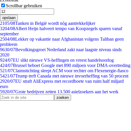
Scrollbar gebruiken
opslaan
21
05/08
Tanken in België wordt nóg aantrekkelijker
32
04/08
Albert Heijn halveert tempo van Koopzegels sparen vanaf
september
25
04/08
Lekker op vakantie naar Afghanistan volgens Taliban geen
probleem
96
30/07
Bevolkingsgroei Nederland zakt naar laagste niveau sinds
2020
9
24/07
EU slikt nieuwe VS-heffingen en vreest handelsoorlog
4
24/07
Brussel beboet Google met 890 miljoen voor DMA-overtreding
5
21/07
Claimstichting sleept ACM voor rechter om Flexenergie-fiasco
54
21/07
Trump treft Canada met nieuwe invoerheffing van 50 procent
29
20/07
EU straft AliExpress met recordboete van ruim half miljard
euro
59
20/07
Grote bedrijven zetten 13.500 asielzoekers aan het werk