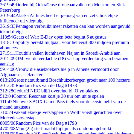
26
19:49
Doden bij Oekraïense droneaanvallen op Moskou en Sint-
Petersburg
30
19:44
Alaska Airlines heeft er genoeg van en zet Christelijke
influencer uit vliegtuig
36
19:33
Pentagon verbruikt meer raketten dan kan worden aangevuld,
tekort dreigt
1
18:54
Gears of War: E-Day open beta begint 6 augustus
18
18:16
Spotify bereikt mijlpaal, voor het eerst 300 miljoen premium-
abonnees
27
15:11
Houthi's vallen luchthaven Najran in Saoedi-Arabië aan
20
15:09
OM: vierde verdachte (18) vast op verdenking van beramen
aanslag
59
14:06
Vrouw die asielzoekers hielp in Athene vermoord door
Afghaanse asielzoeker
6
13:26
Grote natuurbrand Boschhuizerbergen groeit naar 100 hectare
30
12:35
Random Pics van de Dag #1973
3
12:28
Gedurfd NEC blijft overeind bij Olympiakos
5
12:04
Control Resonant kost je 30 uur om uit te spelen
1
11:47
Nieuwe XBOX Game Pass titels voor de eerste helft van de
maand augustus
7
10:24
Vakantiekiekje Verstappen en Wolff voedt geruchten over
Mercedes-overstap
80
05/08
Random Pics van de Dag #1798
47
05/08
Man (25) sterft nadat hij lijm als condoom gebruikt
41
05/08
Regering VS geeft scholen die 'genderidentiteit' van kinderen