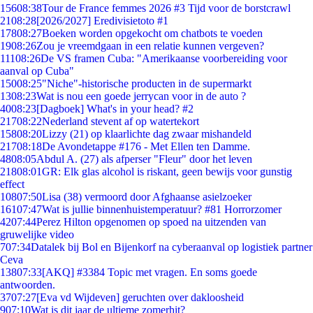
156
08:38
Tour de France femmes 2026 #3 Tijd voor de borstcrawl
21
08:28
[2026/2027] Eredivisietoto #1
178
08:27
Boeken worden opgekocht om chatbots te voeden
19
08:26
Zou je vreemdgaan in een relatie kunnen vergeven?
111
08:26
De VS framen Cuba: "Amerikaanse voorbereiding voor
aanval op Cuba"
150
08:25
"Niche"-historische producten in de supermarkt
13
08:23
Wat is nou een goede jerrycan voor in de auto ?
40
08:23
[Dagboek] What's in your head? #2
217
08:22
Nederland stevent af op watertekort
158
08:20
Lizzy (21) op klaarlichte dag zwaar mishandeld
217
08:18
De Avondetappe #176 - Met Ellen ten Damme.
48
08:05
Abdul A. (27) als afperser "Fleur" door het leven
218
08:01
GR: Elk glas alcohol is riskant, geen bewijs voor gunstig
effect
108
07:50
Lisa (38) vermoord door Afghaanse asielzoeker
161
07:47
Wat is jullie binnenhuistemperatuur? #81 Horrorzomer
42
07:44
Perez Hilton opgenomen op spoed na uitzenden van
gruwelijke video
7
07:34
Datalek bij Bol en Bijenkorf na cyberaanval op logistiek partner
Ceva
138
07:33
[AKQ] #3384 Topic met vragen. En soms goede
antwoorden.
37
07:27
[Eva vd Wijdeven] geruchten over dakloosheid
9
07:10
Wat is dit jaar de ultieme zomerhit?