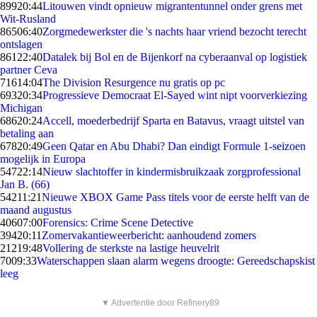
899
20:44
Litouwen vindt opnieuw migrantentunnel onder grens met
Wit-Rusland
865
06:40
Zorgmedewerkster die 's nachts haar vriend bezocht terecht
ontslagen
861
22:40
Datalek bij Bol en de Bijenkorf na cyberaanval op logistiek
partner Ceva
716
14:04
The Division Resurgence nu gratis op pc
693
20:34
Progressieve Democraat El-Sayed wint nipt voorverkiezing
Michigan
686
20:24
Accell, moederbedrijf Sparta en Batavus, vraagt uitstel van
betaling aan
678
20:49
Geen Qatar en Abu Dhabi? Dan eindigt Formule 1-seizoen
mogelijk in Europa
547
22:14
Nieuw slachtoffer in kindermisbruikzaak zorgprofessional
Jan B. (66)
542
11:21
Nieuwe XBOX Game Pass titels voor de eerste helft van de
maand augustus
406
07:00
Forensics: Crime Scene Detective
394
20:11
Zomervakantieweerbericht: aanhoudend zomers
212
19:48
Vollering de sterkste na lastige heuvelrit
70
09:33
Waterschappen slaan alarm wegens droogte: Gereedschapskist
leeg
▼ Advertentie door Refinery89