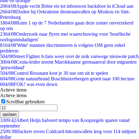
hitte en droogte
20
04/08
Apple vecht Britse eis tot inbouwen backdoor in iCloud aan
26
04/08
Doden bij Oekraïense droneaanvallen op Moskou en Sint-
Petersburg
18
04/08
Ruim 1 op de 7 Nederlanders gaan deze zomer onverzekerd
op reis
23
04/08
Onderzoek naar flyers met waarschuwing voor 'Israëlische
oorlogsmisdadigers'
81
04/08
'Witte' mannen discrimineren is volgens OM geen enkel
probleem
5
04/08
Street Fighter 6-fans weer over de zeik vanwege nieuwste patch
30
04/08
Ceuta-leider noemt Marokkaanse grensaanval door migranten
'gruweldaad'
5
04/08
Control Resonant kost je 30 uur om uit te spelen
6
04/08
Grote natuurbrand Boschhuizerbergen groeit naar 100 hectare
6
04/08
FOK! was even down
Actieve items
Actieve items
Scrollbar gebruiken
opslaan
33
09:42
Albert Heijn halveert tempo van Koopzegels sparen vanaf
september
25
09:38
Hackers roven Coldcard-bitcoinwallets leeg voor 114 miljoen
dollar