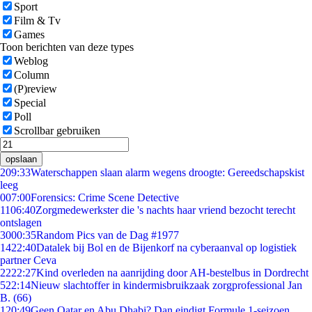
Sport
Film & Tv
Games
Toon berichten van deze types
Weblog
Column
(P)review
Special
Poll
Scrollbar gebruiken
opslaan
2
09:33
Waterschappen slaan alarm wegens droogte: Gereedschapskist
leeg
0
07:00
Forensics: Crime Scene Detective
11
06:40
Zorgmedewerkster die 's nachts haar vriend bezocht terecht
ontslagen
30
00:35
Random Pics van de Dag #1977
14
22:40
Datalek bij Bol en de Bijenkorf na cyberaanval op logistiek
partner Ceva
22
22:27
Kind overleden na aanrijding door AH-bestelbus in Dordrecht
5
22:14
Nieuw slachtoffer in kindermisbruikzaak zorgprofessional Jan
B. (66)
1
20:49
Geen Qatar en Abu Dhabi? Dan eindigt Formule 1-seizoen