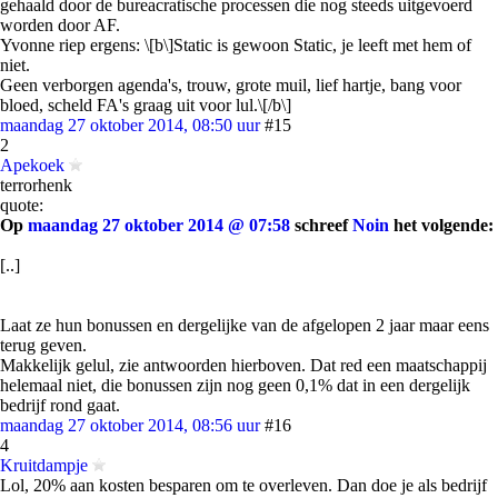
gehaald door de bureacratische processen die nog steeds uitgevoerd
worden door AF.
Yvonne riep ergens: \[b\]Static is gewoon Static, je leeft met hem of
niet.
Geen verborgen agenda's, trouw, grote muil, lief hartje, bang voor
bloed, scheld FA's graag uit voor lul.\[/b\]
maandag 27 oktober 2014, 08:50 uur
#15
2
Apekoek
terrorhenk
quote:
Op
maandag 27 oktober 2014 @ 07:58
schreef
Noin
het volgende:
[..]
Laat ze hun bonussen en dergelijke van de afgelopen 2 jaar maar eens
terug geven.
Makkelijk gelul, zie antwoorden hierboven. Dat red een maatschappij
helemaal niet, die bonussen zijn nog geen 0,1% dat in een dergelijk
bedrijf rond gaat.
maandag 27 oktober 2014, 08:56 uur
#16
4
Kruitdampje
Lol, 20% aan kosten besparen om te overleven. Dan doe je als bedrijf