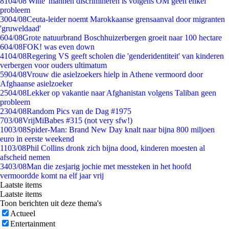
81
04/08
'Witte' mannen discrimineren is volgens OM geen enkel
probleem
30
04/08
Ceuta-leider noemt Marokkaanse grensaanval door migranten
'gruweldaad'
6
04/08
Grote natuurbrand Boschhuizerbergen groeit naar 100 hectare
6
04/08
FOK! was even down
41
04/08
Regering VS geeft scholen die 'genderidentiteit' van kinderen
verbergen voor ouders ultimatum
59
04/08
Vrouw die asielzoekers hielp in Athene vermoord door
Afghaanse asielzoeker
25
04/08
Lekker op vakantie naar Afghanistan volgens Taliban geen
probleem
23
04/08
Random Pics van de Dag #1975
7
03/08
VrijMiBabes #315 (not very sfw!)
10
03/08
Spider-Man: Brand New Day knalt naar bijna 800 miljoen
euro in eerste weekend
11
03/08
Phil Collins dronk zich bijna dood, kinderen moesten al
afscheid nemen
34
03/08
Man die zesjarig jochie met messteken in het hoofd
vermoordde komt na elf jaar vrij
Laatste items
Laatste items
Toon berichten uit deze thema's
Actueel
Entertainment