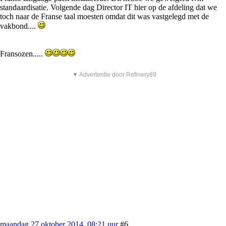
standaardisatie. Volgende dag Director IT hier op de afdeling dat we
toch naar de Franse taal moesten omdat dit was vastgelegd met de
vakbond....
Fransozen.....
▼ Advertentie door Refinery89
maandag 27 oktober 2014, 08:21 uur
#6