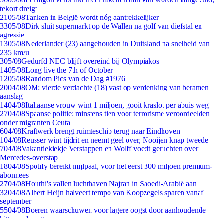
tekort dreigt
21
05/08
Tanken in België wordt nóg aantrekkelijker
33
05/08
Dirk sluit supermarkt op de Wallen na golf van diefstal en
agressie
13
05/08
Nederlander (23) aangehouden in Duitsland na snelheid van
235 km/u
3
05/08
Gedurfd NEC blijft overeind bij Olympiakos
14
05/08
Long live the 7th of October
12
05/08
Random Pics van de Dag #1976
20
04/08
OM: vierde verdachte (18) vast op verdenking van beramen
aanslag
14
04/08
Italiaanse vrouw wint 1 miljoen, gooit kraslot per abuis weg
27
04/08
Spaanse politie: minstens tien voor terrorisme veroordeelden
onder migranten Ceuta
6
04/08
Kraftwerk brengt ruimteschip terug naar Eindhoven
1
04/08
Reusser wint tijdrit en neemt geel over, Nooijen knap tweede
7
04/08
Vakantiekiekje Verstappen en Wolff voedt geruchten over
Mercedes-overstap
18
04/08
Spotify bereikt mijlpaal, voor het eerst 300 miljoen premium-
abonnees
27
04/08
Houthi's vallen luchthaven Najran in Saoedi-Arabië aan
32
04/08
Albert Heijn halveert tempo van Koopzegels sparen vanaf
september
55
04/08
Boeren waarschuwen voor lagere oogst door aanhoudende