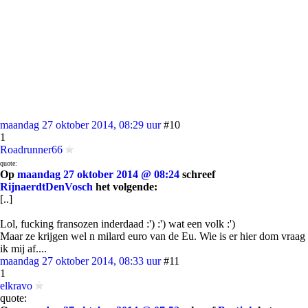
maandag 27 oktober 2014, 08:29 uur
#10
1
Roadrunner66
quote:
Op
maandag 27 oktober 2014 @ 08:24
schreef
RijnaerdtDenVosch
het volgende:
[..]
Lol, fucking fransozen inderdaad :') :') wat een volk :')
Maar ze krijgen wel n milard euro van de Eu. Wie is er hier dom vraag
ik mij af....
maandag 27 oktober 2014, 08:33 uur
#11
1
elkravo
quote: