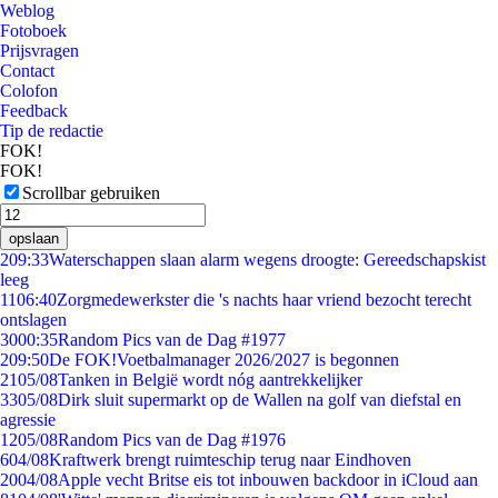
Weblog
Fotoboek
Prijsvragen
Contact
Colofon
Feedback
Tip de redactie
FOK!
FOK!
Scrollbar gebruiken
opslaan
2
09:33
Waterschappen slaan alarm wegens droogte: Gereedschapskist
leeg
11
06:40
Zorgmedewerkster die 's nachts haar vriend bezocht terecht
ontslagen
30
00:35
Random Pics van de Dag #1977
2
09:50
De FOK!Voetbalmanager 2026/2027 is begonnen
21
05/08
Tanken in België wordt nóg aantrekkelijker
33
05/08
Dirk sluit supermarkt op de Wallen na golf van diefstal en
agressie
12
05/08
Random Pics van de Dag #1976
6
04/08
Kraftwerk brengt ruimteschip terug naar Eindhoven
20
04/08
Apple vecht Britse eis tot inbouwen backdoor in iCloud aan