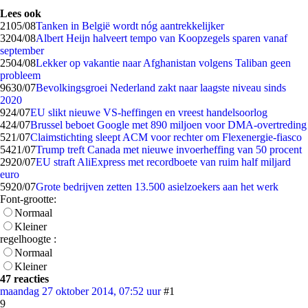
Lees ook
21
05/08
Tanken in België wordt nóg aantrekkelijker
32
04/08
Albert Heijn halveert tempo van Koopzegels sparen vanaf
september
25
04/08
Lekker op vakantie naar Afghanistan volgens Taliban geen
probleem
96
30/07
Bevolkingsgroei Nederland zakt naar laagste niveau sinds
2020
9
24/07
EU slikt nieuwe VS-heffingen en vreest handelsoorlog
4
24/07
Brussel beboet Google met 890 miljoen voor DMA-overtreding
5
21/07
Claimstichting sleept ACM voor rechter om Flexenergie-fiasco
54
21/07
Trump treft Canada met nieuwe invoerheffing van 50 procent
29
20/07
EU straft AliExpress met recordboete van ruim half miljard
euro
59
20/07
Grote bedrijven zetten 13.500 asielzoekers aan het werk
Font-grootte:
Normaal
Kleiner
regelhoogte :
Normaal
Kleiner
47 reacties
maandag 27 oktober 2014, 07:52 uur
#1
9