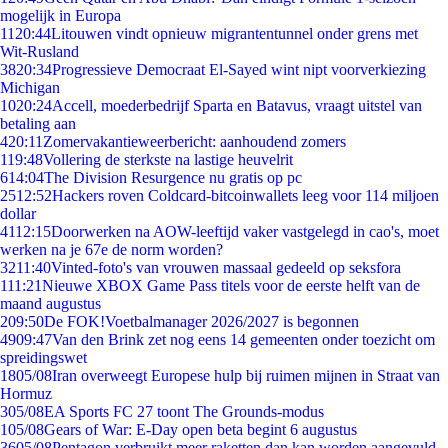
mogelijk in Europa
11
20:44
Litouwen vindt opnieuw migrantentunnel onder grens met
Wit-Rusland
38
20:34
Progressieve Democraat El-Sayed wint nipt voorverkiezing
Michigan
10
20:24
Accell, moederbedrijf Sparta en Batavus, vraagt uitstel van
betaling aan
4
20:11
Zomervakantieweerbericht: aanhoudend zomers
1
19:48
Vollering de sterkste na lastige heuvelrit
6
14:04
The Division Resurgence nu gratis op pc
25
12:52
Hackers roven Coldcard-bitcoinwallets leeg voor 114 miljoen
dollar
41
12:15
Doorwerken na AOW-leeftijd vaker vastgelegd in cao's, moet
werken na je 67e de norm worden?
32
11:40
Vinted-foto's van vrouwen massaal gedeeld op seksfora
1
11:21
Nieuwe XBOX Game Pass titels voor de eerste helft van de
maand augustus
2
09:50
De FOK!Voetbalmanager 2026/2027 is begonnen
49
09:47
Van den Brink zet nog eens 14 gemeenten onder toezicht om
spreidingswet
18
05/08
Iran overweegt Europese hulp bij ruimen mijnen in Straat van
Hormuz
3
05/08
EA Sports FC 27 toont The Grounds-modus
1
05/08
Gears of War: E-Day open beta begint 6 augustus
36
05/08
Pentagon verbruikt meer raketten dan kan worden aangevuld,