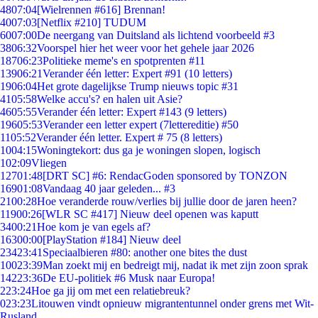
48
07:04
[Wielrennen #616] Brennan!
40
07:03
[Netflix #210] TUDUM
60
07:00
De neergang van Duitsland als lichtend voorbeeld #3
38
06:32
Voorspel hier het weer voor het gehele jaar 2026
187
06:23
Politieke meme's en spotprenten #11
139
06:21
Verander één letter: Expert #91 (10 letters)
19
06:04
Het grote dagelijkse Trump nieuws topic #31
41
05:58
Welke accu's? en halen uit Asie?
46
05:55
Verander één letter: Expert #143 (9 letters)
196
05:53
Verander een letter expert (7lettereditie) #50
11
05:52
Verander één letter. Expert # 75 (8 letters)
10
04:15
Woningtekort: dus ga je woningen slopen, logisch
1
02:09
Vliegen
127
01:48
[DRT SC] #6: RendacGoden sponsored by TONZON
169
01:08
Vandaag 40 jaar geleden... #3
21
00:28
Hoe veranderde rouw/verlies bij jullie door de jaren heen?
119
00:26
[WLR SC #417] Nieuw deel openen was kaputt
34
00:21
Hoe kom je van egels af?
163
00:00
[PlayStation #184] Nieuw deel
234
23:41
Speciaalbieren #80: another one bites the dust
100
23:39
Man zoekt mij en bedreigt mij, nadat ik met zijn zoon sprak
142
23:36
De EU-politiek #6 Musk naar Europa!
2
23:24
Hoe ga jij om met een relatiebreuk?
0
23:23
Litouwen vindt opnieuw migrantentunnel onder grens met Wit-
Rusland