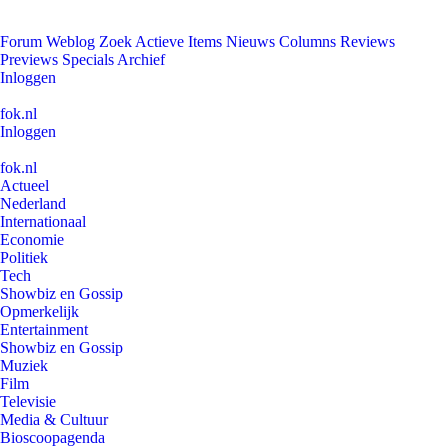
Forum
Weblog
Zoek
Actieve Items
Nieuws
Columns
Reviews
Previews
Specials
Archief
Inloggen
fok.nl
Inloggen
fok.nl
Actueel
Nederland
Internationaal
Economie
Politiek
Tech
Showbiz en Gossip
Opmerkelijk
Entertainment
Showbiz en Gossip
Muziek
Film
Televisie
Media & Cultuur
Bioscoopagenda