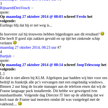
3
RijnaerdtDenVosch
quote:
Op
maandag 27 oktober 2014 @ 08:03
schreef
Ferdo
het
volgende:
Eurlings blij dat hij er net weg is...
In hoeverre zal hij trouwens hebben bijgedragen aan dit resultaat?
Die heeft ff goed zijn zakken gevuld en op tijd het zinkende schip
verlaten
maandag 27 oktober 2014, 08:23 uur
#7
4
Bartjuh
quote:
Op
maandag 27 oktober 2014 @ 08:14
schreef
JoopTelescoop
het
volgende:
[..]
En dat is niet alleen bij KLM. Afgelopen jaar hadden wij hier voor ons
bedrijf in frankrijk alle pc's vervangen met een engelstalig windows.
Binnen 2 uur hing de locatie manager aan de telefoon eisen dat wij de
Franse language pack installeerde. Dit hebbe we geweigerd ivm
standaardisatie. Volgende dag Director IT hier op de afdeling dat we
toch naar de Franse taal moesten omdat dit was vastgelegd met de
vakbond....