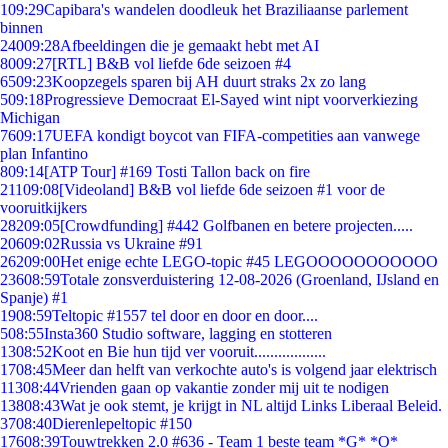
1
09:29
Capibara's wandelen doodleuk het Braziliaanse parlement
binnen
240
09:28
Afbeeldingen die je gemaakt hebt met AI
80
09:27
[RTL] B&B vol liefde 6de seizoen #4
65
09:23
Koopzegels sparen bij AH duurt straks 2x zo lang
5
09:18
Progressieve Democraat El-Sayed wint nipt voorverkiezing
Michigan
76
09:17
UEFA kondigt boycot van FIFA-competities aan vanwege
plan Infantino
8
09:14
[ATP Tour] #169 Tosti Tallon back on fire
211
09:08
[Videoland] B&B vol liefde 6de seizoen #1 voor de
vooruitkijkers
282
09:05
[Crowdfunding] #442 Golfbanen en betere projecten.....
206
09:02
Russia vs Ukraine #91
262
09:00
Het enige echte LEGO-topic #45 LEGOOOOOOOOOOO
236
08:59
Totale zonsverduistering 12-08-2026 (Groenland, IJsland en
Spanje) #1
19
08:59
Teltopic #1557 tel door en door en door....
5
08:55
Insta360 Studio software, lagging en stotteren
13
08:52
Koot en Bie hun tijd ver vooruit..................
17
08:45
Meer dan helft van verkochte auto's is volgend jaar elektrisch
113
08:44
Vrienden gaan op vakantie zonder mij uit te nodigen
138
08:43
Wat je ook stemt, je krijgt in NL altijd Links Liberaal Beleid.
37
08:40
Dierenlepeltopic #150
176
08:39
Touwtrekken 2.0 #636 - Team 1 beste team *G* *O*