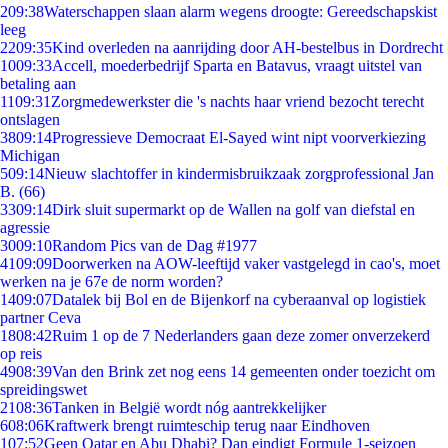
2
09:38
Waterschappen slaan alarm wegens droogte: Gereedschapskist
leeg
22
09:35
Kind overleden na aanrijding door AH-bestelbus in Dordrecht
10
09:33
Accell, moederbedrijf Sparta en Batavus, vraagt uitstel van
betaling aan
11
09:31
Zorgmedewerkster die 's nachts haar vriend bezocht terecht
ontslagen
38
09:14
Progressieve Democraat El-Sayed wint nipt voorverkiezing
Michigan
5
09:14
Nieuw slachtoffer in kindermisbruikzaak zorgprofessional Jan
B. (66)
33
09:14
Dirk sluit supermarkt op de Wallen na golf van diefstal en
agressie
30
09:10
Random Pics van de Dag #1977
41
09:09
Doorwerken na AOW-leeftijd vaker vastgelegd in cao's, moet
werken na je 67e de norm worden?
14
09:07
Datalek bij Bol en de Bijenkorf na cyberaanval op logistiek
partner Ceva
18
08:42
Ruim 1 op de 7 Nederlanders gaan deze zomer onverzekerd
op reis
49
08:39
Van den Brink zet nog eens 14 gemeenten onder toezicht om
spreidingswet
21
08:36
Tanken in België wordt nóg aantrekkelijker
6
08:06
Kraftwerk brengt ruimteschip terug naar Eindhoven
1
07:52
Geen Qatar en Abu Dhabi? Dan eindigt Formule 1-seizoen