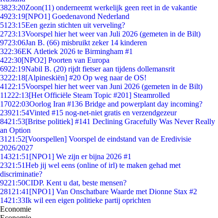
38
23:20
Zoon(11) onderneemt werkelijk geen reet in de vakantie
49
23:19
[NPO1] Goedenavond Nederland
51
23:15
Een gezin stichten uit verveling?
27
23:13
Voorspel hier het weer van Juli 2026 (gemeten in de Bilt)
97
23:06
Jan B. (66) misbruikt zeker 14 kinderen
3
22:36
EK Atletiek 2026 te Birmingham #1
4
22:30
[NPO2] Poorten van Europa
69
22:19
Nabil B. (20) rijdt fietser aan tijdens dollemansrit
32
22:18
[Alpineskiën] #20 Op weg naar de OS!
41
22:15
Voorspel hier het weer van Juni 2026 (gemeten in de Bilt)
112
22:13
[Het Officiële Steam Topic #201] Steamrolled
170
22:03
Oorlog Iran #136 Bridge and powerplant day incoming?
239
21:54
Vinted #15 nog-net-niet gratis en verzendgezeur
84
21:53
[Britse politiek] #141 Declining Gracefully Was Never Really
an Option
31
21:52
[Voorspellen] Voorspel de eindstand van de Eredivisie
2026/2027
143
21:51
[NPO1] We zijn er bijna 2026 #1
23
21:51
Heb jij wel eens (online of irl) te maken gehad met
discriminatie?
92
21:50
CIDP. Kent u dat, beste mensen?
281
21:41
[NPO1] Van Onschatbare Waarde met Dionne Stax #2
14
21:33
Ik wil een eigen politieke partij oprichten
Economie
Economie