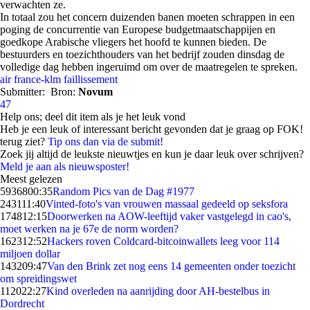
verwachten ze.
In totaal zou het concern duizenden banen moeten schrappen in een
poging de concurrentie van Europese budgetmaatschappijen en
goedkope Arabische vliegers het hoofd te kunnen bieden. De
bestuurders en toezichthouders van het bedrijf zouden dinsdag de
volledige dag hebben ingeruimd om over de maatregelen te spreken.
air france-klm
faillissement
Submitter:
Bron:
Novum
47
Help ons; deel dit item als je het leuk vond
Heb je een leuk of interessant bericht gevonden dat je graag op FOK!
terug ziet?
Tip ons dan via de submit!
Zoek jij altijd de leukste nieuwtjes en kun je daar leuk over schrijven?
Meld je aan als nieuwsposter!
Meest gelezen
59368
00:35
Random Pics van de Dag #1977
2431
11:40
Vinted-foto's van vrouwen massaal gedeeld op seksfora
1748
12:15
Doorwerken na AOW-leeftijd vaker vastgelegd in cao's,
moet werken na je 67e de norm worden?
1623
12:52
Hackers roven Coldcard-bitcoinwallets leeg voor 114
miljoen dollar
1432
09:47
Van den Brink zet nog eens 14 gemeenten onder toezicht
om spreidingswet
1120
22:27
Kind overleden na aanrijding door AH-bestelbus in
Dordrecht