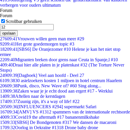
verbergen voor ouders ultimatum
Forum
Forum
Scrollbar gebruiken
opslaan
276
09:41
Vrouwen willen geen man meer #29
92
09:41
Het grote goedemorgen topic #3
182
09:41
[SBS6] De Oranjezomer #10 Helene je kan het niet stop
ermee
22
09:40
Migranten breken door grens naar Ceuta in Spanje,l #10
4
09:40
Draai hier alle platen in je platenkast #32 (The Torture Never
Stops)
249
09:39
[Dagboek] Veel aan hoofd - Deel 27
61
09:38
30 asielzoekers kosten 1 miljoen in hotel centrum Haarlem
206
09:38
Punk, disco, New Wave of? #60 Sing along...
139
09:38
Zaken waar je je echt dood aan ergert #17 - Werklui
14
09:38
Aftellen naar de kerstdagen
174
09:37
Zuunig zijn, it's a way of life! #22
205
09:36
[INFLUENCERS #294] supermarkt Safari
167
09:34
[AMV] VS #1312 spammers van de internationale rechtsorde
40
09:33
Covid19 the aftermath #17 bananenmilkshake
15
09:33
[SBS6] De Bondgenoten #317 We dansen de macaroni
17
09:32
Oorlog in Oekraïne #1318 Drone baby drone