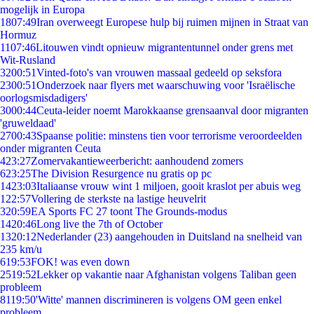
mogelijk in Europa
18
07:49
Iran overweegt Europese hulp bij ruimen mijnen in Straat van
Hormuz
11
07:46
Litouwen vindt opnieuw migrantentunnel onder grens met
Wit-Rusland
32
00:51
Vinted-foto's van vrouwen massaal gedeeld op seksfora
23
00:51
Onderzoek naar flyers met waarschuwing voor 'Israëlische
oorlogsmisdadigers'
30
00:44
Ceuta-leider noemt Marokkaanse grensaanval door migranten
'gruweldaad'
27
00:43
Spaanse politie: minstens tien voor terrorisme veroordeelden
onder migranten Ceuta
4
23:27
Zomervakantieweerbericht: aanhoudend zomers
6
23:25
The Division Resurgence nu gratis op pc
14
23:03
Italiaanse vrouw wint 1 miljoen, gooit kraslot per abuis weg
1
22:57
Vollering de sterkste na lastige heuvelrit
3
20:59
EA Sports FC 27 toont The Grounds-modus
14
20:46
Long live the 7th of October
13
20:12
Nederlander (23) aangehouden in Duitsland na snelheid van
235 km/u
6
19:53
FOK! was even down
25
19:52
Lekker op vakantie naar Afghanistan volgens Taliban geen
probleem
81
19:50
'Witte' mannen discrimineren is volgens OM geen enkel
probleem