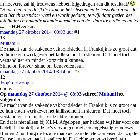
In hoeverre zal hij trouwens hebben bijgedragen aan dit resultaat?
"
Bijna niemand durft de islam te bekritiseren en te bespotten zoals dat
met het christendom werd en wordt gedaan, terwijl daar gezien het
totalitaire en onderdrukkende karakter van de islam toch alle reden toe
is.
" ~ H.Heeresma
maandag 27 oktober 2014, 08:03 uur
#4
13
Multani
De macht van de stakende vakbondsleden in Frankrijk is zo groot dat
ze hun eigen werkgever het faillissement in sleuren. Dat moet toch
verstandiger en minder kortzichtig kunnen.
Shine on forever, shine on, benevolent sun
maandag 27 oktober 2014, 08:14 uur
#5
12
JoopTelescoop
quote:
Op
maandag 27 oktober 2014 @ 08:03
schreef
Multani
het
volgende:
De macht van de stakende vakbondsleden in Frankrijk is zo groot dat
ze hun eigen werkgever het faillissement in sleuren. Dat moet toch
verstandiger en minder kortzichtig kunnen.
En dat is niet alleen bij KLM. Afgelopen jaar hadden wij hier voor ons
bedrijf in frankrijk alle pc's vervangen met een engelstalig windows.
Binnen 2 uur hing de locatie manager aan de telefoon eisen dat wij de
Franse language pack installeerde. Dit hebbe we geweigerd ivm