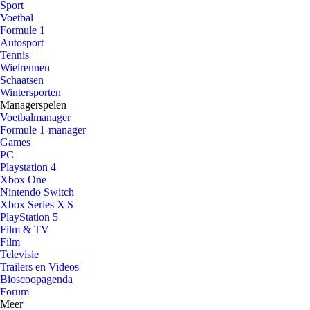
Sport
Voetbal
Formule 1
Autosport
Tennis
Wielrennen
Schaatsen
Wintersporten
Managerspelen
Voetbalmanager
Formule 1-manager
Games
PC
Playstation 4
Xbox One
Nintendo Switch
Xbox Series X|S
PlayStation 5
Film & TV
Film
Televisie
Trailers en Videos
Bioscoopagenda
Forum
Meer