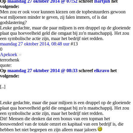
Op
maandag 27 oktober 2014 @ 07:52
schreef
Bartjuh
het
volgende:
Men zou er ook voor kunnen kiezen om de topbestuurders gewoon
wat miljoenen minder te geven, zij falen immers, of is dat
godslastering?
Leuke gedachte, maar die paar miljoen is een druppel op de gloeiende
plaat qua hoeveelheid geld die omgaat bij zo'n maatschappij. Het zou
een symbolische actie zijn, maar het bedrijf niet redden.
maandag 27 oktober 2014, 08:48 uur
#13
0
Apekoek
terrorhenk
quote:
Op
maandag 27 oktober 2014 @ 08:33
schreef
elkravo
het
volgende:
[..]
Leuke gedachte, maar die paar miljoen is een druppel op de gloeiende
plaat qua hoeveelheid geld die omgaat bij zo'n maatschappij. Het zou
een symbolische actie zijn, maar het bedrijf niet redden.
Dit! Mensen die denken dat een bonus van een topman het
leeuwendeel van de totale omzet en kapitaal van een bedrijf is, die
hebben het niet begrepen en zijn alleen maar jaloers