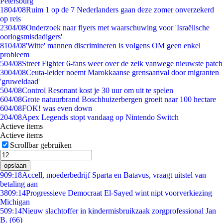
Petersburg
18
04/08
Ruim 1 op de 7 Nederlanders gaan deze zomer onverzekerd
op reis
23
04/08
Onderzoek naar flyers met waarschuwing voor 'Israëlische
oorlogsmisdadigers'
81
04/08
'Witte' mannen discrimineren is volgens OM geen enkel
probleem
5
04/08
Street Fighter 6-fans weer over de zeik vanwege nieuwste patch
30
04/08
Ceuta-leider noemt Marokkaanse grensaanval door migranten
'gruweldaad'
5
04/08
Control Resonant kost je 30 uur om uit te spelen
6
04/08
Grote natuurbrand Boschhuizerbergen groeit naar 100 hectare
6
04/08
FOK! was even down
2
04/08
Apex Legends stopt vandaag op Nintendo Switch
Actieve items
Actieve items
Scrollbar gebruiken
opslaan
9
09:18
Accell, moederbedrijf Sparta en Batavus, vraagt uitstel van
betaling aan
38
09:14
Progressieve Democraat El-Sayed wint nipt voorverkiezing
Michigan
5
09:14
Nieuw slachtoffer in kindermisbruikzaak zorgprofessional Jan
B. (66)