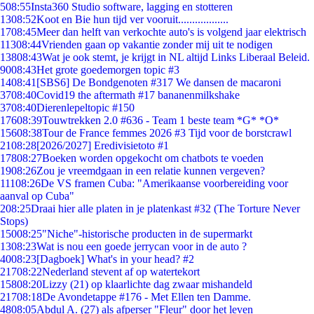
5
08:55
Insta360 Studio software, lagging en stotteren
13
08:52
Koot en Bie hun tijd ver vooruit..................
17
08:45
Meer dan helft van verkochte auto's is volgend jaar elektrisch
113
08:44
Vrienden gaan op vakantie zonder mij uit te nodigen
138
08:43
Wat je ook stemt, je krijgt in NL altijd Links Liberaal Beleid.
90
08:43
Het grote goedemorgen topic #3
14
08:41
[SBS6] De Bondgenoten #317 We dansen de macaroni
37
08:40
Covid19 the aftermath #17 bananenmilkshake
37
08:40
Dierenlepeltopic #150
176
08:39
Touwtrekken 2.0 #636 - Team 1 beste team *G* *O*
156
08:38
Tour de France femmes 2026 #3 Tijd voor de borstcrawl
21
08:28
[2026/2027] Eredivisietoto #1
178
08:27
Boeken worden opgekocht om chatbots te voeden
19
08:26
Zou je vreemdgaan in een relatie kunnen vergeven?
111
08:26
De VS framen Cuba: "Amerikaanse voorbereiding voor
aanval op Cuba"
2
08:25
Draai hier alle platen in je platenkast #32 (The Torture Never
Stops)
150
08:25
"Niche"-historische producten in de supermarkt
13
08:23
Wat is nou een goede jerrycan voor in de auto ?
40
08:23
[Dagboek] What's in your head? #2
217
08:22
Nederland stevent af op watertekort
158
08:20
Lizzy (21) op klaarlichte dag zwaar mishandeld
217
08:18
De Avondetappe #176 - Met Ellen ten Damme.
48
08:05
Abdul A. (27) als afperser "Fleur" door het leven