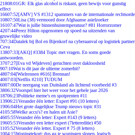
218
08:01
GR: Elk glas alcohol is riskant, geen bewijs voor gunstig
effect
166
07:52
[AMV] VS #1312 spammers van de internationale rechtsorde
108
07:50
Lisa (38) vermoord door Afghaanse asielzoeker
161
07:47
Wat is jullie binnenhuistemperatuur? #81 Horrorzomer
42
07:44
Perez Hilton opgenomen op spoed na uitzenden van
gruwelijke video
7
07:34
Datalek bij Bol en Bijenkorf na cyberaanval op logistiek partner
Ceva
138
07:33
[AKQ] #3384 Topic met vragen. En soms goede
antwoorden.
37
07:27
[Eva vd Wijdeven] geruchten over dakloosheid
9
07:10
Wat is dit jaar de ultieme zomerhit?
48
07:04
[Wielrennen #616] Brennan!
40
07:03
[Netflix #210] TUDUM
60
07:00
De neergang van Duitsland als lichtend voorbeeld #3
38
06:32
Voorspel hier het weer voor het gehele jaar 2026
187
06:23
Politieke meme's en spotprenten #11
139
06:21
Verander één letter: Expert #91 (10 letters)
19
06:04
Het grote dagelijkse Trump nieuws topic #31
41
05:58
Welke accu's? en halen uit Asie?
46
05:55
Verander één letter: Expert #143 (9 letters)
196
05:53
Verander een letter expert (7lettereditie) #50
11
05:52
Verander één letter. Expert # 75 (8 letters)
10
04:15
Woningtekort: dus ga je woningen slopen, logisch