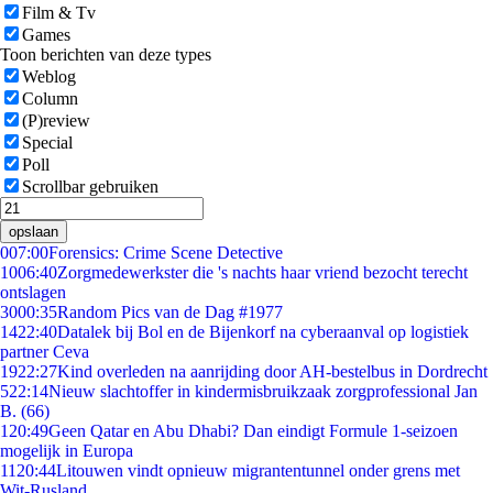
Film & Tv
Games
Toon berichten van deze types
Weblog
Column
(P)review
Special
Poll
Scrollbar gebruiken
opslaan
0
07:00
Forensics: Crime Scene Detective
10
06:40
Zorgmedewerkster die 's nachts haar vriend bezocht terecht
ontslagen
30
00:35
Random Pics van de Dag #1977
14
22:40
Datalek bij Bol en de Bijenkorf na cyberaanval op logistiek
partner Ceva
19
22:27
Kind overleden na aanrijding door AH-bestelbus in Dordrecht
5
22:14
Nieuw slachtoffer in kindermisbruikzaak zorgprofessional Jan
B. (66)
1
20:49
Geen Qatar en Abu Dhabi? Dan eindigt Formule 1-seizoen
mogelijk in Europa
11
20:44
Litouwen vindt opnieuw migrantentunnel onder grens met
Wit-Rusland