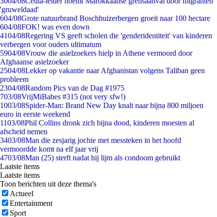
30
04/08
Ceuta-leider noemt Marokkaanse grensaanval door migranten
'gruweldaad'
6
04/08
Grote natuurbrand Boschhuizerbergen groeit naar 100 hectare
6
04/08
FOK! was even down
41
04/08
Regering VS geeft scholen die 'genderidentiteit' van kinderen
verbergen voor ouders ultimatum
59
04/08
Vrouw die asielzoekers hielp in Athene vermoord door
Afghaanse asielzoeker
25
04/08
Lekker op vakantie naar Afghanistan volgens Taliban geen
probleem
23
04/08
Random Pics van de Dag #1975
7
03/08
VrijMiBabes #315 (not very sfw!)
10
03/08
Spider-Man: Brand New Day knalt naar bijna 800 miljoen
euro in eerste weekend
11
03/08
Phil Collins dronk zich bijna dood, kinderen moesten al
afscheid nemen
34
03/08
Man die zesjarig jochie met messteken in het hoofd
vermoordde komt na elf jaar vrij
47
03/08
Man (25) sterft nadat hij lijm als condoom gebruikt
Laatste items
Laatste items
Toon berichten uit deze thema's
Actueel
Entertainment
Sport