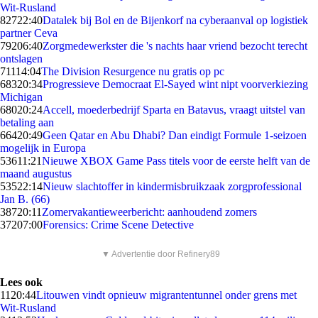
Wit-Rusland
827
22:40
Datalek bij Bol en de Bijenkorf na cyberaanval op logistiek
partner Ceva
792
06:40
Zorgmedewerkster die 's nachts haar vriend bezocht terecht
ontslagen
711
14:04
The Division Resurgence nu gratis op pc
683
20:34
Progressieve Democraat El-Sayed wint nipt voorverkiezing
Michigan
680
20:24
Accell, moederbedrijf Sparta en Batavus, vraagt uitstel van
betaling aan
664
20:49
Geen Qatar en Abu Dhabi? Dan eindigt Formule 1-seizoen
mogelijk in Europa
536
11:21
Nieuwe XBOX Game Pass titels voor de eerste helft van de
maand augustus
535
22:14
Nieuw slachtoffer in kindermisbruikzaak zorgprofessional
Jan B. (66)
387
20:11
Zomervakantieweerbericht: aanhoudend zomers
372
07:00
Forensics: Crime Scene Detective
▼ Advertentie door Refinery89
Lees ook
11
20:44
Litouwen vindt opnieuw migrantentunnel onder grens met
Wit-Rusland