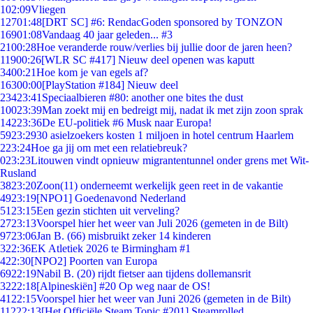
1
02:09
Vliegen
127
01:48
[DRT SC] #6: RendacGoden sponsored by TONZON
169
01:08
Vandaag 40 jaar geleden... #3
21
00:28
Hoe veranderde rouw/verlies bij jullie door de jaren heen?
119
00:26
[WLR SC #417] Nieuw deel openen was kaputt
34
00:21
Hoe kom je van egels af?
163
00:00
[PlayStation #184] Nieuw deel
234
23:41
Speciaalbieren #80: another one bites the dust
100
23:39
Man zoekt mij en bedreigt mij, nadat ik met zijn zoon sprak
142
23:36
De EU-politiek #6 Musk naar Europa!
59
23:29
30 asielzoekers kosten 1 miljoen in hotel centrum Haarlem
2
23:24
Hoe ga jij om met een relatiebreuk?
0
23:23
Litouwen vindt opnieuw migrantentunnel onder grens met Wit-
Rusland
38
23:20
Zoon(11) onderneemt werkelijk geen reet in de vakantie
49
23:19
[NPO1] Goedenavond Nederland
51
23:15
Een gezin stichten uit verveling?
27
23:13
Voorspel hier het weer van Juli 2026 (gemeten in de Bilt)
97
23:06
Jan B. (66) misbruikt zeker 14 kinderen
3
22:36
EK Atletiek 2026 te Birmingham #1
4
22:30
[NPO2] Poorten van Europa
69
22:19
Nabil B. (20) rijdt fietser aan tijdens dollemansrit
32
22:18
[Alpineskiën] #20 Op weg naar de OS!
41
22:15
Voorspel hier het weer van Juni 2026 (gemeten in de Bilt)
112
22:13
[Het Officiële Steam Topic #201] Steamrolled