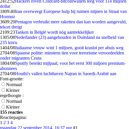
24
12:52
Hackers roven Coldcard-bitcoinwallets leeg voor 114 miljoen
dollar
18
09:40
Iran overweegt Europese hulp bij ruimen mijnen in Straat van
Hormuz
36
09:29
Pentagon verbruikt meer raketten dan kan worden aangevuld,
tekort dreigt
21
09:23
Tanken in België wordt nóg aantrekkelijker
13
05/08
Nederlander (23) aangehouden in Duitsland na snelheid van
235 km/u
14
04/08
Italiaanse vrouw wint 1 miljoen, gooit kraslot per abuis weg
27
04/08
Spaanse politie: minstens tien voor terrorisme veroordeelden
onder migranten Ceuta
18
04/08
Spotify bereikt mijlpaal, voor het eerst 300 miljoen premium-
abonnees
27
04/08
Houthi's vallen luchthaven Najran in Saoedi-Arabië aan
Font-grootte:
Normaal
Kleiner
regelhoogte :
Normaal
Kleiner
155 reacties
Reactiepagina:
1
2
3
4
maandag 22 september 2014, 16:37 uur
#1