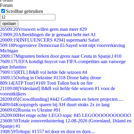
Forum
Scrollbar gebruiken
opslaan
265
09:20
Vrouwen willen geen man meer #29
239
09:20
Afbeeldingen die je gemaakt hebt met AI
200
09:19
[INFLUENCERS #294] supermarkt Safari
5
09:18
Progressieve Democraat El-Sayed wint nipt voorverkiezing
Michigan
20
09:17
Migranten breken door grens naar Ceuta in Spanje,l #10
76
09:17
UEFA kondigt boycot van FIFA-competities aan vanwege
plan Infantino
79
09:15
[RTL] B&B vol liefde 6de seizoen #4
16
09:15
Oorlog in Oekraïne #1318 Drone baby drone
8
09:14
[ATP Tour] #169 Tosti Tallon back on fire
211
09:08
[Videoland] B&B vol liefde 6de seizoen #1 voor de
vooruitkijkers
282
09:05
[Crowdfunding] #442 Golfbanen en betere projecten.....
64
09:04
Koopzegels sparen bij AH duurt straks 2x zo lang
206
09:02
Russia vs Ukraine #91
262
09:00
Het enige echte LEGO-topic #45 LEGOOOOOOOOOOO
236
08:59
Totale zonsverduistering 12-08-2026 (Groenland, IJsland en
Spanje) #1
19
08:59
Teltopic #1557 tel door en door en door....