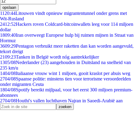
opslaan
11
20:44
Litouwen vindt opnieuw migrantentunnel onder grens met
Wit-Rusland
24
12:52
Hackers roven Coldcard-bitcoinwallets leeg voor 114 miljoen
dollar
18
09:40
Iran overweegt Europese hulp bij ruimen mijnen in Straat van
Hormuz
36
09:29
Pentagon verbruikt meer raketten dan kan worden aangevuld,
tekort dreigt
21
09:23
Tanken in België wordt nóg aantrekkelijker
13
05/08
Nederlander (23) aangehouden in Duitsland na snelheid van
235 km/u
14
04/08
Italiaanse vrouw wint 1 miljoen, gooit kraslot per abuis weg
27
04/08
Spaanse politie: minstens tien voor terrorisme veroordeelden
onder migranten Ceuta
18
04/08
Spotify bereikt mijlpaal, voor het eerst 300 miljoen premium-
abonnees
27
04/08
Houthi's vallen luchthaven Najran in Saoedi-Arabië aan