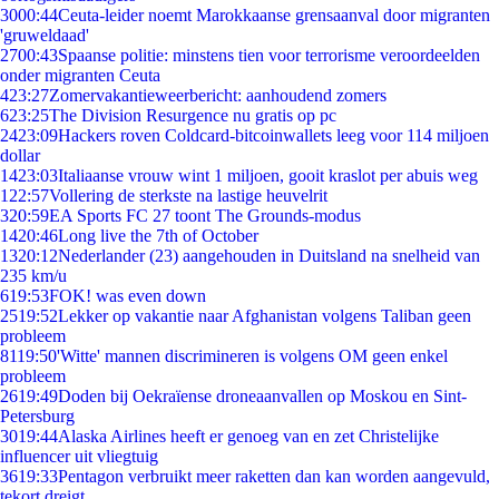
30
00:44
Ceuta-leider noemt Marokkaanse grensaanval door migranten
'gruweldaad'
27
00:43
Spaanse politie: minstens tien voor terrorisme veroordeelden
onder migranten Ceuta
4
23:27
Zomervakantieweerbericht: aanhoudend zomers
6
23:25
The Division Resurgence nu gratis op pc
24
23:09
Hackers roven Coldcard-bitcoinwallets leeg voor 114 miljoen
dollar
14
23:03
Italiaanse vrouw wint 1 miljoen, gooit kraslot per abuis weg
1
22:57
Vollering de sterkste na lastige heuvelrit
3
20:59
EA Sports FC 27 toont The Grounds-modus
14
20:46
Long live the 7th of October
13
20:12
Nederlander (23) aangehouden in Duitsland na snelheid van
235 km/u
6
19:53
FOK! was even down
25
19:52
Lekker op vakantie naar Afghanistan volgens Taliban geen
probleem
81
19:50
'Witte' mannen discrimineren is volgens OM geen enkel
probleem
26
19:49
Doden bij Oekraïense droneaanvallen op Moskou en Sint-
Petersburg
30
19:44
Alaska Airlines heeft er genoeg van en zet Christelijke
influencer uit vliegtuig
36
19:33
Pentagon verbruikt meer raketten dan kan worden aangevuld,
tekort dreigt