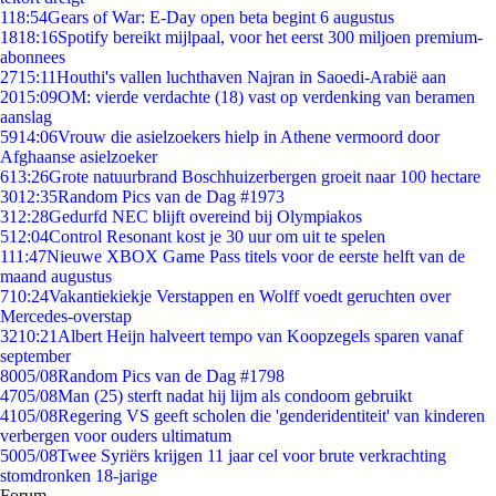
1
18:54
Gears of War: E-Day open beta begint 6 augustus
18
18:16
Spotify bereikt mijlpaal, voor het eerst 300 miljoen premium-
abonnees
27
15:11
Houthi's vallen luchthaven Najran in Saoedi-Arabië aan
20
15:09
OM: vierde verdachte (18) vast op verdenking van beramen
aanslag
59
14:06
Vrouw die asielzoekers hielp in Athene vermoord door
Afghaanse asielzoeker
6
13:26
Grote natuurbrand Boschhuizerbergen groeit naar 100 hectare
30
12:35
Random Pics van de Dag #1973
3
12:28
Gedurfd NEC blijft overeind bij Olympiakos
5
12:04
Control Resonant kost je 30 uur om uit te spelen
1
11:47
Nieuwe XBOX Game Pass titels voor de eerste helft van de
maand augustus
7
10:24
Vakantiekiekje Verstappen en Wolff voedt geruchten over
Mercedes-overstap
32
10:21
Albert Heijn halveert tempo van Koopzegels sparen vanaf
september
80
05/08
Random Pics van de Dag #1798
47
05/08
Man (25) sterft nadat hij lijm als condoom gebruikt
41
05/08
Regering VS geeft scholen die 'genderidentiteit' van kinderen
verbergen voor ouders ultimatum
50
05/08
Twee Syriërs krijgen 11 jaar cel voor brute verkrachting
stomdronken 18-jarige
Forum