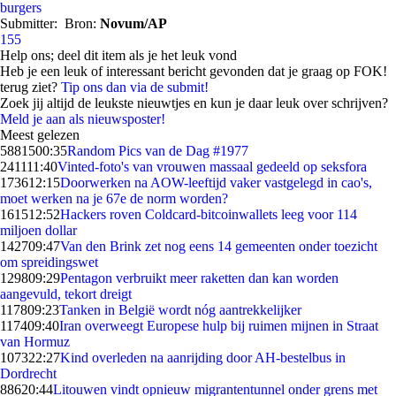
burgers
Submitter:
Bron:
Novum/AP
155
Help ons; deel dit item als je het leuk vond
Heb je een leuk of interessant bericht gevonden dat je graag op FOK!
terug ziet?
Tip ons dan via de submit!
Zoek jij altijd de leukste nieuwtjes en kun je daar leuk over schrijven?
Meld je aan als nieuwsposter!
Meest gelezen
58815
00:35
Random Pics van de Dag #1977
2411
11:40
Vinted-foto's van vrouwen massaal gedeeld op seksfora
1736
12:15
Doorwerken na AOW-leeftijd vaker vastgelegd in cao's,
moet werken na je 67e de norm worden?
1615
12:52
Hackers roven Coldcard-bitcoinwallets leeg voor 114
miljoen dollar
1427
09:47
Van den Brink zet nog eens 14 gemeenten onder toezicht
om spreidingswet
1298
09:29
Pentagon verbruikt meer raketten dan kan worden
aangevuld, tekort dreigt
1178
09:23
Tanken in België wordt nóg aantrekkelijker
1174
09:40
Iran overweegt Europese hulp bij ruimen mijnen in Straat
van Hormuz
1073
22:27
Kind overleden na aanrijding door AH-bestelbus in
Dordrecht
886
20:44
Litouwen vindt opnieuw migrantentunnel onder grens met