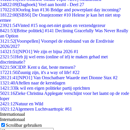
248
22:09
[Dagboek] Veel aan hoofd - Deel 27
170
22:03
Oorlog Iran #136 Bridge and powerplant day incoming?
181
22:00
[SBS6] De Oranjezomer #10 Helene je kan het niet stop
ermee
239
21:54
Vinted #15 nog-net-niet gratis en verzendgezeur
84
21:53
[Britse politiek] #141 Declining Gracefully Was Never Really
an Option
31
21:52
[Voorspellen] Voorspel de eindstand van de Eredivisie
2026/2027
143
21:51
[NPO1] We zijn er bijna 2026 #1
23
21:51
Heb jij wel eens (online of irl) te maken gehad met
discriminatie?
92
21:50
CIDP. Kent u dat, beste mensen?
172
21:50
Zuunig zijn, it's a way of life! #22
281
21:41
[NPO1] Van Onschatbare Waarde met Dionne Stax #2
13
21:40
Aftellen naar de kerstdagen
14
21:33
Ik wil een eigen politieke partij oprichten
50
21:16
Zieke Christina Applegate verschijnt voor het laatst op de rode
loper
24
21:12
Natuur en Wild
10
21:12
Algemeen Luchtvaarttopic #61
Internationaal
Internationaal
Scrollbar gebruiken