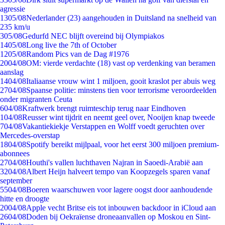
agressie
13
05/08
Nederlander (23) aangehouden in Duitsland na snelheid van
235 km/u
3
05/08
Gedurfd NEC blijft overeind bij Olympiakos
14
05/08
Long live the 7th of October
12
05/08
Random Pics van de Dag #1976
20
04/08
OM: vierde verdachte (18) vast op verdenking van beramen
aanslag
14
04/08
Italiaanse vrouw wint 1 miljoen, gooit kraslot per abuis weg
27
04/08
Spaanse politie: minstens tien voor terrorisme veroordeelden
onder migranten Ceuta
6
04/08
Kraftwerk brengt ruimteschip terug naar Eindhoven
1
04/08
Reusser wint tijdrit en neemt geel over, Nooijen knap tweede
7
04/08
Vakantiekiekje Verstappen en Wolff voedt geruchten over
Mercedes-overstap
18
04/08
Spotify bereikt mijlpaal, voor het eerst 300 miljoen premium-
abonnees
27
04/08
Houthi's vallen luchthaven Najran in Saoedi-Arabië aan
32
04/08
Albert Heijn halveert tempo van Koopzegels sparen vanaf
september
55
04/08
Boeren waarschuwen voor lagere oogst door aanhoudende
hitte en droogte
20
04/08
Apple vecht Britse eis tot inbouwen backdoor in iCloud aan
26
04/08
Doden bij Oekraïense droneaanvallen op Moskou en Sint-