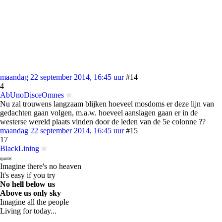
maandag 22 september 2014, 16:45 uur
#14
4
AbUnoDisceOmnes
Nu zal trouwens langzaam blijken hoeveel mosdoms er deze lijn van
gedachten gaan volgen, m.a.w. hoeveel aanslagen gaan er in de
westerse wereld plaats vinden door de leden van de 5e colonne ??
maandag 22 september 2014, 16:45 uur
#15
17
BlackLining
quote:
Imagine there's no heaven
It's easy if you try
No hell below us
Above us only sky
Imagine all the people
Living for today...