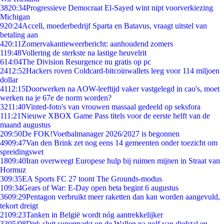
38
20:34
Progressieve Democraat El-Sayed wint nipt voorverkiezing
Michigan
9
20:24
Accell, moederbedrijf Sparta en Batavus, vraagt uitstel van
betaling aan
4
20:11
Zomervakantieweerbericht: aanhoudend zomers
1
19:48
Vollering de sterkste na lastige heuvelrit
6
14:04
The Division Resurgence nu gratis op pc
24
12:52
Hackers roven Coldcard-bitcoinwallets leeg voor 114 miljoen
dollar
41
12:15
Doorwerken na AOW-leeftijd vaker vastgelegd in cao's, moet
werken na je 67e de norm worden?
32
11:40
Vinted-foto's van vrouwen massaal gedeeld op seksfora
1
11:21
Nieuwe XBOX Game Pass titels voor de eerste helft van de
maand augustus
2
09:50
De FOK!Voetbalmanager 2026/2027 is begonnen
49
09:47
Van den Brink zet nog eens 14 gemeenten onder toezicht om
spreidingswet
18
09:40
Iran overweegt Europese hulp bij ruimen mijnen in Straat van
Hormuz
3
09:35
EA Sports FC 27 toont The Grounds-modus
1
09:34
Gears of War: E-Day open beta begint 6 augustus
36
09:29
Pentagon verbruikt meer raketten dan kan worden aangevuld,
tekort dreigt
21
09:23
Tanken in België wordt nóg aantrekkelijker
33
05/08
Dirk sluit supermarkt op de Wallen na golf van diefstal en