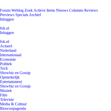
Forum
Weblog
Zoek
Actieve Items
Nieuws
Columns
Reviews
Previews
Specials
Archief
Inloggen
fok.nl
Inloggen
fok.nl
Actueel
Nederland
Internationaal
Economie
Politiek
Tech
Showbiz en Gossip
Opmerkelijk
Entertainment
Showbiz en Gossip
Muziek
Film
Televisie
Media & Cultuur
Bioscoopagenda