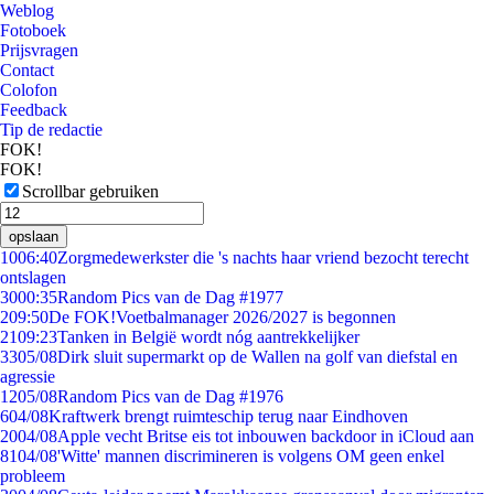
Weblog
Fotoboek
Prijsvragen
Contact
Colofon
Feedback
Tip de redactie
FOK!
FOK!
Scrollbar gebruiken
opslaan
10
06:40
Zorgmedewerkster die 's nachts haar vriend bezocht terecht
ontslagen
30
00:35
Random Pics van de Dag #1977
2
09:50
De FOK!Voetbalmanager 2026/2027 is begonnen
21
09:23
Tanken in België wordt nóg aantrekkelijker
33
05/08
Dirk sluit supermarkt op de Wallen na golf van diefstal en
agressie
12
05/08
Random Pics van de Dag #1976
6
04/08
Kraftwerk brengt ruimteschip terug naar Eindhoven
20
04/08
Apple vecht Britse eis tot inbouwen backdoor in iCloud aan
81
04/08
'Witte' mannen discrimineren is volgens OM geen enkel
probleem