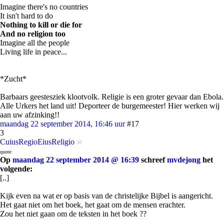
Imagine there's no countries
It isn't hard to do
Nothing to kill or die for
And no religion too
Imagine all the people
Living life in peace...
*Zucht*
Barbaars geestesziek klootvolk. Religie is een groter gevaar dan Ebola.
Alle Urkers het land uit! Deporteer de burgemeester! Hier werken wij
aan uw afzinking!!
maandag 22 september 2014, 16:46 uur
#17
3
CuiusRegioEiusReligio
quote:
Op
maandag 22 september 2014 @ 16:39
schreef
mvdejong
het
volgende:
[..]
Kijk even na wat er op basis van de christelijke Bijbel is aangericht.
Het gaat niet om het boek, het gaat om de mensen erachter.
Zou het niet gaan om de teksten in het boek ??