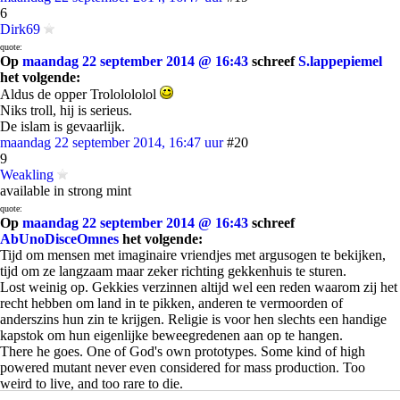
6
Dirk69
quote:
Op
maandag 22 september 2014 @ 16:43
schreef
S.lappepiemel
het volgende:
Aldus de opper Trololololol
Niks troll, hij is serieus.
De islam is gevaarlijk.
maandag 22 september 2014, 16:47 uur
#20
9
Weakling
available in strong mint
quote:
Op
maandag 22 september 2014 @ 16:43
schreef
AbUnoDisceOmnes
het volgende:
Tijd om mensen met imaginaire vriendjes met argusogen te bekijken,
tijd om ze langzaam maar zeker richting gekkenhuis te sturen.
Lost weinig op. Gekkies verzinnen altijd wel een reden waarom zij het
recht hebben om land in te pikken, anderen te vermoorden of
anderszins hun zin te krijgen. Religie is voor hen slechts een handige
kapstok om hun eigenlijke beweegredenen aan op te hangen.
There he goes. One of God's own prototypes. Some kind of high
powered mutant never even considered for mass production. Too
weird to live, and too rare to die.