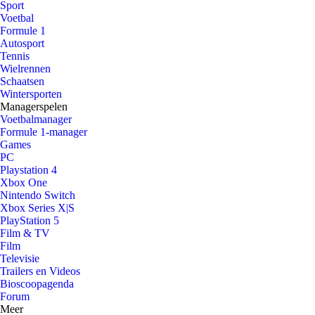
Sport
Voetbal
Formule 1
Autosport
Tennis
Wielrennen
Schaatsen
Wintersporten
Managerspelen
Voetbalmanager
Formule 1-manager
Games
PC
Playstation 4
Xbox One
Nintendo Switch
Xbox Series X|S
PlayStation 5
Film & TV
Film
Televisie
Trailers en Videos
Bioscoopagenda
Forum
Meer