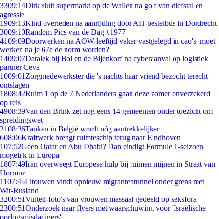
33
09:14
Dirk sluit supermarkt op de Wallen na golf van diefstal en
agressie
19
09:13
Kind overleden na aanrijding door AH-bestelbus in Dordrecht
30
09:10
Random Pics van de Dag #1977
41
09:09
Doorwerken na AOW-leeftijd vaker vastgelegd in cao's, moet
werken na je 67e de norm worden?
14
09:07
Datalek bij Bol en de Bijenkorf na cyberaanval op logistiek
partner Ceva
10
09:01
Zorgmedewerkster die 's nachts haar vriend bezocht terecht
ontslagen
18
08:42
Ruim 1 op de 7 Nederlanders gaan deze zomer onverzekerd
op reis
49
08:39
Van den Brink zet nog eens 14 gemeenten onder toezicht om
spreidingswet
21
08:36
Tanken in België wordt nóg aantrekkelijker
6
08:06
Kraftwerk brengt ruimteschip terug naar Eindhoven
1
07:52
Geen Qatar en Abu Dhabi? Dan eindigt Formule 1-seizoen
mogelijk in Europa
18
07:49
Iran overweegt Europese hulp bij ruimen mijnen in Straat van
Hormuz
11
07:46
Litouwen vindt opnieuw migrantentunnel onder grens met
Wit-Rusland
32
00:51
Vinted-foto's van vrouwen massaal gedeeld op seksfora
23
00:51
Onderzoek naar flyers met waarschuwing voor 'Israëlische
oorlogsmisdadigers'