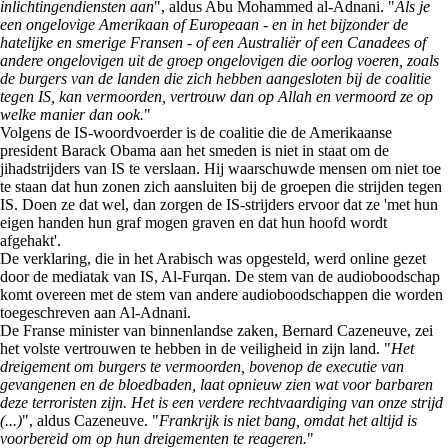
inlichtingendiensten aan
", aldus Abu Mohammed al-Adnani. "
Als je
een ongelovige Amerikaan of Europeaan - en in het bijzonder de
hatelijke en smerige Fransen - of een Australiër of een Canadees of
andere ongelovigen uit de groep ongelovigen die oorlog voeren, zoals
de burgers van de landen die zich hebben aangesloten bij de coalitie
tegen IS, kan vermoorden, vertrouw dan op Allah en vermoord ze op
welke manier dan ook.
"
Volgens de IS-woordvoerder is de coalitie die de Amerikaanse
president Barack Obama aan het smeden is niet in staat om de
jihadstrijders van IS te verslaan. Hij waarschuwde mensen om niet toe
te staan dat hun zonen zich aansluiten bij de groepen die strijden tegen
IS. Doen ze dat wel, dan zorgen de IS-strijders ervoor dat ze 'met hun
eigen handen hun graf mogen graven en dat hun hoofd wordt
afgehakt'.
De verklaring, die in het Arabisch was opgesteld, werd online gezet
door de mediatak van IS, Al-Furqan. De stem van de audioboodschap
komt overeen met de stem van andere audioboodschappen die worden
toegeschreven aan Al-Adnani.
De Franse minister van binnenlandse zaken, Bernard Cazeneuve, zei
het volste vertrouwen te hebben in de veiligheid in zijn land. "
Het
dreigement om burgers te vermoorden, bovenop de executie van
gevangenen en de bloedbaden, laat opnieuw zien wat voor barbaren
deze terroristen zijn. Het is een verdere rechtvaardiging van onze strijd
(...)
", aldus Cazeneuve. "
Frankrijk is niet bang, omdat het altijd is
voorbereid om op hun dreigementen te reageren.
"