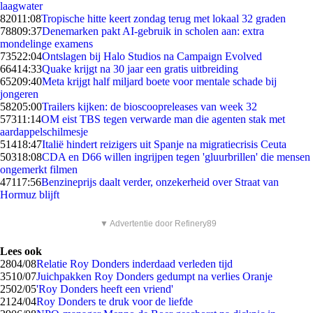
laagwater
820
11:08
Tropische hitte keert zondag terug met lokaal 32 graden
788
09:37
Denemarken pakt AI-gebruik in scholen aan: extra
mondelinge examens
735
22:04
Ontslagen bij Halo Studios na Campaign Evolved
664
14:33
Quake krijgt na 30 jaar een gratis uitbreiding
652
09:40
Meta krijgt half miljard boete voor mentale schade bij
jongeren
582
05:00
Trailers kijken: de bioscoopreleases van week 32
573
11:14
OM eist TBS tegen verwarde man die agenten stak met
aardappelschilmesje
514
18:47
Italië hindert reizigers uit Spanje na migratiecrisis Ceuta
503
18:08
CDA en D66 willen ingrijpen tegen 'gluurbrillen' die mensen
ongemerkt filmen
471
17:56
Benzineprijs daalt verder, onzekerheid over Straat van
Hormuz blijft
▼ Advertentie door Refinery89
Lees ook
28
04/08
Relatie Roy Donders inderdaad verleden tijd
35
10/07
Juichpakken Roy Donders gedumpt na verlies Oranje
25
02/05
'Roy Donders heeft een vriend'
21
24/04
Roy Donders te druk voor de liefde