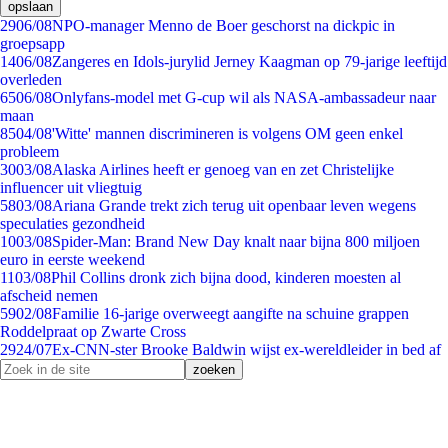
opslaan
29
06/08
NPO-manager Menno de Boer geschorst na dickpic in
groepsapp
14
06/08
Zangeres en Idols-jurylid Jerney Kaagman op 79-jarige leeftijd
overleden
65
06/08
Onlyfans-model met G-cup wil als NASA-ambassadeur naar
maan
85
04/08
'Witte' mannen discrimineren is volgens OM geen enkel
probleem
30
03/08
Alaska Airlines heeft er genoeg van en zet Christelijke
influencer uit vliegtuig
58
03/08
Ariana Grande trekt zich terug uit openbaar leven wegens
speculaties gezondheid
10
03/08
Spider-Man: Brand New Day knalt naar bijna 800 miljoen
euro in eerste weekend
11
03/08
Phil Collins dronk zich bijna dood, kinderen moesten al
afscheid nemen
59
02/08
Familie 16-jarige overweegt aangifte na schuine grappen
Roddelpraat op Zwarte Cross
29
24/07
Ex-CNN-ster Brooke Baldwin wijst ex-wereldleider in bed af