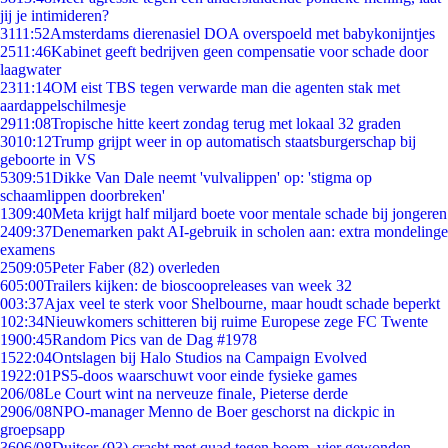
jij je intimideren?
31
11:52
Amsterdams dierenasiel DOA overspoeld met babykonijntjes
25
11:46
Kabinet geeft bedrijven geen compensatie voor schade door
laagwater
23
11:14
OM eist TBS tegen verwarde man die agenten stak met
aardappelschilmesje
29
11:08
Tropische hitte keert zondag terug met lokaal 32 graden
30
10:12
Trump grijpt weer in op automatisch staatsburgerschap bij
geboorte in VS
53
09:51
Dikke Van Dale neemt 'vulvalippen' op: 'stigma op
schaamlippen doorbreken'
13
09:40
Meta krijgt half miljard boete voor mentale schade bij jongeren
24
09:37
Denemarken pakt AI-gebruik in scholen aan: extra mondelinge
examens
25
09:05
Peter Faber (82) overleden
6
05:00
Trailers kijken: de bioscoopreleases van week 32
0
03:37
Ajax veel te sterk voor Shelbourne, maar houdt schade beperkt
1
02:34
Nieuwkomers schitteren bij ruime Europese zege FC Twente
19
00:45
Random Pics van de Dag #1978
15
22:04
Ontslagen bij Halo Studios na Campaign Evolved
19
22:01
PS5-doos waarschuwt voor einde fysieke games
2
06/08
Le Court wint na nerveuze finale, Pieterse derde
29
06/08
NPO-manager Menno de Boer geschorst na dickpic in
groepsapp
36
06/08
Duitser (93) crasht met quad tegen boom, vier gewonden