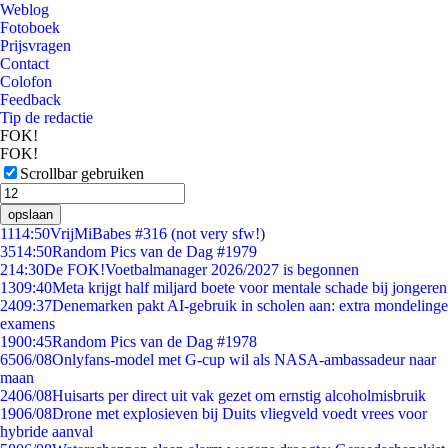
Weblog
Fotoboek
Prijsvragen
Contact
Colofon
Feedback
Tip de redactie
FOK!
FOK!
Scrollbar gebruiken
opslaan
11
14:50
VrijMiBabes #316 (not very sfw!)
35
14:50
Random Pics van de Dag #1979
2
14:30
De FOK!Voetbalmanager 2026/2027 is begonnen
13
09:40
Meta krijgt half miljard boete voor mentale schade bij jongeren
24
09:37
Denemarken pakt AI-gebruik in scholen aan: extra mondelinge
examens
19
00:45
Random Pics van de Dag #1978
65
06/08
Onlyfans-model met G-cup wil als NASA-ambassadeur naar
maan
24
06/08
Huisarts per direct uit vak gezet om ernstig alcoholmisbruik
19
06/08
Drone met explosieven bij Duits vliegveld voedt vrees voor
hybride aanval