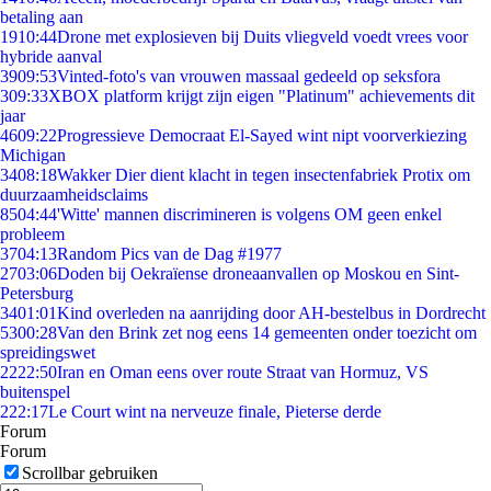
betaling aan
19
10:44
Drone met explosieven bij Duits vliegveld voedt vrees voor
hybride aanval
39
09:53
Vinted-foto's van vrouwen massaal gedeeld op seksfora
3
09:33
XBOX platform krijgt zijn eigen "Platinum" achievements dit
jaar
46
09:22
Progressieve Democraat El-Sayed wint nipt voorverkiezing
Michigan
34
08:18
Wakker Dier dient klacht in tegen insectenfabriek Protix om
duurzaamheidsclaims
85
04:44
'Witte' mannen discrimineren is volgens OM geen enkel
probleem
37
04:13
Random Pics van de Dag #1977
27
03:06
Doden bij Oekraïense droneaanvallen op Moskou en Sint-
Petersburg
34
01:01
Kind overleden na aanrijding door AH-bestelbus in Dordrecht
53
00:28
Van den Brink zet nog eens 14 gemeenten onder toezicht om
spreidingswet
22
22:50
Iran en Oman eens over route Straat van Hormuz, VS
buitenspel
2
22:17
Le Court wint na nerveuze finale, Pieterse derde
Forum
Forum
Scrollbar gebruiken