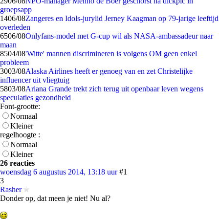
29
06/08
NPO-manager Menno de Boer geschorst na dickpic in
groepsapp
14
06/08
Zangeres en Idols-jurylid Jerney Kaagman op 79-jarige leeftijd
overleden
65
06/08
Onlyfans-model met G-cup wil als NASA-ambassadeur naar
maan
85
04/08
'Witte' mannen discrimineren is volgens OM geen enkel
probleem
30
03/08
Alaska Airlines heeft er genoeg van en zet Christelijke
influencer uit vliegtuig
58
03/08
Ariana Grande trekt zich terug uit openbaar leven wegens
speculaties gezondheid
Font-grootte:
Normaal
Kleiner
regelhoogte :
Normaal
Kleiner
26 reacties
woensdag 6 augustus 2014, 13:18 uur
#1
3
Rasher
Donder op, dat meen je niet! Nu al?