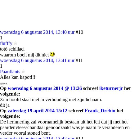
woensdag 6 augustus 2014, 13:40 uur
#10
1
flufffy
totò schillaci
waarom boeit mij dit niet
woensdag 6 augustus 2014, 13:41 uur
#11
1
Paardlants
Alles kan kapot!!!
quote:
Op
woensdag 6 augustus 2014 @ 13:26
schreef
iketurnerjr
het
volgende:
Zijn hoofd staat niet in verhouding met zijn lichaam.
dit ja
Op
zaterdag 19 april 2014 15:12
schreef
Frank_Drebin
het
volgende:
De herinnering zal voornamelijk bestaan uit het feit dat jij met het
paardenvleesschandaal genoodzaakt was je naam te veranderen en
verder vooral stoned bent.
woensdag 6 augustus 2014, 13:42 uur
#12