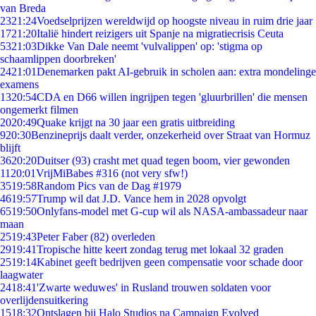
van Breda
23
21:24
Voedselprijzen wereldwijd op hoogste niveau in ruim drie jaar
17
21:20
Italië hindert reizigers uit Spanje na migratiecrisis Ceuta
53
21:03
Dikke Van Dale neemt 'vulvalippen' op: 'stigma op
schaamlippen doorbreken'
24
21:01
Denemarken pakt AI-gebruik in scholen aan: extra mondelinge
examens
13
20:54
CDA en D66 willen ingrijpen tegen 'gluurbrillen' die mensen
ongemerkt filmen
20
20:49
Quake krijgt na 30 jaar een gratis uitbreiding
9
20:30
Benzineprijs daalt verder, onzekerheid over Straat van Hormuz
blijft
36
20:20
Duitser (93) crasht met quad tegen boom, vier gewonden
11
20:01
VrijMiBabes #316 (not very sfw!)
35
19:58
Random Pics van de Dag #1979
46
19:57
Trump wil dat J.D. Vance hem in 2028 opvolgt
65
19:50
Onlyfans-model met G-cup wil als NASA-ambassadeur naar
maan
25
19:43
Peter Faber (82) overleden
29
19:41
Tropische hitte keert zondag terug met lokaal 32 graden
25
19:14
Kabinet geeft bedrijven geen compensatie voor schade door
laagwater
24
18:41
'Zwarte weduwes' in Rusland trouwen soldaten voor
overlijdensuitkering
15
18:32
Ontslagen bij Halo Studios na Campaign Evolved