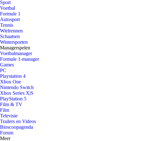
Sport
Voetbal
Formule 1
Autosport
Tennis
Wielrennen
Schaatsen
Wintersporten
Managerspelen
Voetbalmanager
Formule 1-manager
Games
PC
Playstation 4
Xbox One
Nintendo Switch
Xbox Series X|S
PlayStation 5
Film & TV
Film
Televisie
Trailers en Videos
Bioscoopagenda
Forum
Meer