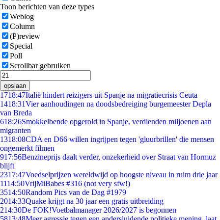
Toon berichten van deze types
Weblog
Column
(P)review
Special
Poll
Scrollbar gebruiken
opslaan
17
18:47
Italië hindert reizigers uit Spanje na migratiecrisis Ceuta
14
18:31
Vier aanhoudingen na doodsbedreiging burgemeester Depla
van Breda
6
18:26
Smokkelbende opgerold in Spanje, verdienden miljoenen aan
migranten
13
18:08
CDA en D66 willen ingrijpen tegen 'gluurbrillen' die mensen
ongemerkt filmen
9
17:56
Benzineprijs daalt verder, onzekerheid over Straat van Hormuz
blijft
23
17:47
Voedselprijzen wereldwijd op hoogste niveau in ruim drie jaar
11
14:50
VrijMiBabes #316 (not very sfw!)
35
14:50
Random Pics van de Dag #1979
20
14:33
Quake krijgt na 30 jaar een gratis uitbreiding
2
14:30
De FOK!Voetbalmanager 2026/2027 is begonnen
58
13:48
Meer agressie tegen een andersluidende politieke mening, laat