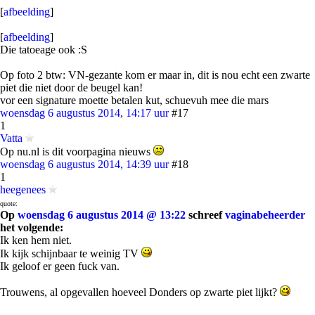
[
afbeelding
]
[
afbeelding
]
Die tatoeage ook :S
Op foto 2 btw: VN-gezante kom er maar in, dit is nou echt een zwarte
piet die niet door de beugel kan!
vor een signature moette betalen kut, schuevuh mee die mars
woensdag 6 augustus 2014, 14:17 uur
#17
1
Vatta
Op nu.nl is dit voorpagina nieuws
woensdag 6 augustus 2014, 14:39 uur
#18
1
heegenees
quote:
Op
woensdag 6 augustus 2014 @ 13:22
schreef
vaginabeheerder
het volgende:
Ik ken hem niet.
Ik kijk schijnbaar te weinig TV
Ik geloof er geen fuck van.
Trouwens, al opgevallen hoeveel Donders op zwarte piet lijkt?