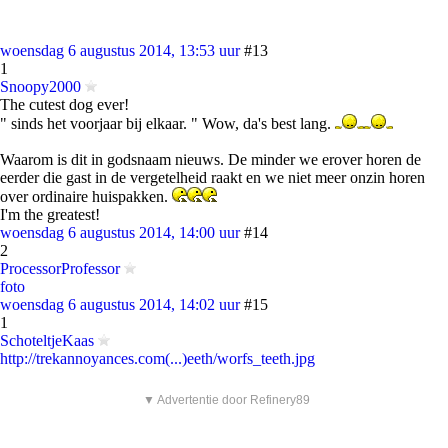
woensdag 6 augustus 2014, 13:53 uur
#13
1
Snoopy2000
The cutest dog ever!
" sinds het voorjaar bij elkaar. " Wow, da's best lang.
Waarom is dit in godsnaam nieuws. De minder we erover horen de
eerder die gast in de vergetelheid raakt en we niet meer onzin horen
over ordinaire huispakken.
I'm the greatest!
woensdag 6 augustus 2014, 14:00 uur
#14
2
ProcessorProfessor
foto
woensdag 6 augustus 2014, 14:02 uur
#15
1
SchoteltjeKaas
http://trekannoyances.com(...)eeth/worfs_teeth.jpg
▼ Advertentie door Refinery89