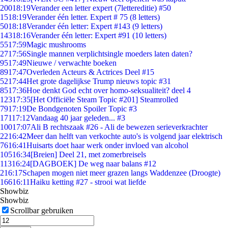
200
18:19
Verander een letter expert (7lettereditie) #50
15
18:19
Verander één letter. Expert # 75 (8 letters)
50
18:18
Verander één letter: Expert #143 (9 letters)
143
18:16
Verander één letter: Expert #91 (10 letters)
55
17:59
Magic mushrooms
27
17:56
Single mannen verplichtsingle moeders laten daten?
95
17:49
Nieuwe / verwachte boeken
89
17:47
Overleden Acteurs & Actrices Deel #15
52
17:44
Het grote dagelijkse Trump nieuws topic #31
85
17:36
Hoe denkt God echt over homo-seksualiteit? deel 4
123
17:35
[Het Officiële Steam Topic #201] Steamrolled
79
17:19
De Bondgenoten Spoiler Topic #3
171
17:12
Vandaag 40 jaar geleden... #3
100
17:07
Ali B rechtszaak #26 - Ali de bewezen serieverkrachter
22
16:42
Meer dan helft van verkochte auto's is volgend jaar elektrisch
76
16:41
Huisarts doet haar werk onder invloed van alcohol
105
16:34
[Breien] Deel 21, met zomerbreisels
113
16:24
[DAGBOEK] De weg naar balans #12
2
16:17
Schapen mogen niet meer grazen langs Waddenzee (Droogte)
166
16:11
Haiku ketting #27 - strooi wat liefde
Showbiz
Showbiz
Scrollbar gebruiken