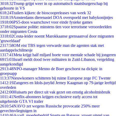
30
18:32
Trump grijpt weer in op automatisch staatsburgerschap bij
geboorte in VS
6
18:24
Trailers kijken: de bioscoopreleases van week 32
31
18:19
Amsterdams dierenasiel DOA overspoeld met babykonijntjes
19
18:06
PS5-doos waarschuwt voor einde fysieke games
37
18:02
Spaanse politie: minstens tien voor terrorisme veroordeelden
onder migranten Ceuta
33
18:02
Ceuta-leider noemt Marokkaanse grensaanval door migranten
'gruweldaad'
23
17:58
OM eist TBS tegen verwarde man die agenten stak met
aardappelschilmesje
13
17:41
Meta krijgt half miljard boete voor mentale schade bij jongeren
69
15:03
Israël meldt dood twee militairen in Zuid-Libanon, vergelding
aangekondigd
29
13:48
NPO-manager Menno de Boer geschorst na dickpic in
groepsapp
1
13:37
Nieuwkomers schitteren bij ruime Europese zege FC Twente
14
12:19
Zangeres en Idols-jurylid Jerney Kaagman op 79-jarige leeftijd
overleden
24
12:00
Huisarts per direct uit vak gezet om ernstig alcoholmisbruik
10
11:41
Netflix-abonnees krijgen exclusieve early access tot
uitgebreide GTA VI trailer
26
10:54
NAVO zet wegens Russische provocatie 250% meer
gevechtsvliegtuigen in
14
10:46
Accell, moederbedrijf Sparta en Batavus, vraagt uitstel van