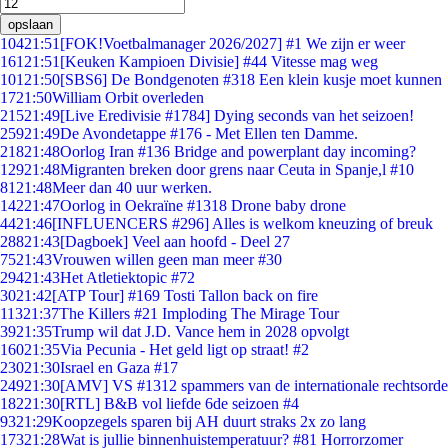
opslaan
104
21:51
[FOK!Voetbalmanager 2026/2027] #1 We zijn er weer
161
21:51
[Keuken Kampioen Divisie] #44 Vitesse mag weg
101
21:50
[SBS6] De Bondgenoten #318 Een klein kusje moet kunnen
17
21:50
William Orbit overleden
215
21:49
[Live Eredivisie #1784] Dying seconds van het seizoen!
259
21:49
De Avondetappe #176 - Met Ellen ten Damme.
218
21:48
Oorlog Iran #136 Bridge and powerplant day incoming?
129
21:48
Migranten breken door grens naar Ceuta in Spanje,l #10
81
21:48
Meer dan 40 uur werken.
142
21:47
Oorlog in Oekraïne #1318 Drone baby drone
44
21:46
[INFLUENCERS #296] Alles is welkom kneuzing of breuk
288
21:43
[Dagboek] Veel aan hoofd - Deel 27
75
21:43
Vrouwen willen geen man meer #30
294
21:43
Het Atletiektopic #72
30
21:42
[ATP Tour] #169 Tosti Tallon back on fire
113
21:37
The Killers #21 Imploding The Mirage Tour
39
21:35
Trump wil dat J.D. Vance hem in 2028 opvolgt
160
21:35
Via Pecunia - Het geld ligt op straat! #2
230
21:30
Israel en Gaza #17
249
21:30
[AMV] VS #1312 spammers van de internationale rechtsorde
182
21:30
[RTL] B&B vol liefde 6de seizoen #4
93
21:29
Koopzegels sparen bij AH duurt straks 2x zo lang
173
21:28
Wat is jullie binnenhuistemperatuur? #81 Horrorzomer