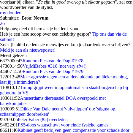
voorjaar bij elkaar. "
Ze zijn in goed overleg uit elkaar gegaan
", zei een
woordvoerder van de stylist.
roy donders
Submitter:
Bron:
Novum
26
Help ons; deel dit item als je het leuk vond
Heb je een hete scoop over een celebrity gespot?
Tip ons dan via de
submit!
Zoek jij altijd de leukste nieuwtjes en kun je daar leuk over schrijven?
Meld je aan als nieuwsposter!
Meest gelezen
68739
00:45
Random Pics van de Dag #1978
47300
14:50
VrijMiBabes #316 (not very sfw!)
44407
14:50
Random Pics van de Dag #1979
1220
13:48
Meer agressie tegen een andersluidende politieke mening,
laat jij je intimideren?
1108
10:12
Trump grijpt weer in op automatisch staatsburgerschap bij
geboorte in VS
1036
11:52
Amsterdams dierenasiel DOA overspoeld met
babykonijntjes
1030
09:51
Dikke Van Dale neemt 'vulvalippen' op: 'stigma op
schaamlippen doorbreken'
997
09:05
Peter Faber (82) overleden
946
22:01
PS5-doos waarschuwt voor einde fysieke games
866
11:46
Kabinet geeft bedrijven geen compensatie voor schade door