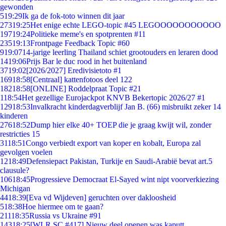
gewonden
5
19:29
Ik ga de fok-toto winnen dit jaar
273
19:25
Het enige echte LEGO-topic #45 LEGOOOOOOOOOOO
197
19:24
Politieke meme's en spotprenten #11
235
19:13
Frontpage Feedback Topic #60
9
19:07
14-jarige leerling Thailand schiet grootouders en leraren dood
14
19:06
Prijs Bar le duc rood in het buitenland
37
19:02
[2026/2027] Eredivisietoto #1
169
18:58
[Centraal] kattenfotoos deel 122
182
18:58
[ONLINE] Roddelpraat Topic #21
1
18:54
Het gezellige Eurojackpot KNVB Bekertopic 2026/27 #1
129
18:53
Invalkracht kinderdagverblijf Jan B. (66) misbruikt zeker 14
kinderen
276
18:52
Dump hier elke 40+ TOEP die je graag kwijt wil, zonder
restricties 15
31
18:51
Congo verbiedt export van koper en kobalt, Europa zal
gevolgen voelen
12
18:49
Defensiepact Pakistan, Turkije en Saudi-Arabië bevat art.5
clausule?
106
18:45
Progressieve Democraat El-Sayed wint nipt voorverkiezing
Michigan
44
18:39
[Eva vd Wijdeven] geruchten over dakloosheid
5
18:38
Hoe hiermee om te gaan?
211
18:35
Russia vs Ukraine #91
143
18:25
[WLR SC #417] Nieuw deel openen was kaputt