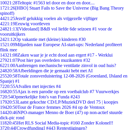
100
21:28
Teltopic #1563 tel door en door en door....
17
21:26
[HBO] Stuart Fails to Save the Universe (Big Bang Theory
spinoff)
44
21:25
Jezelf gelukkig voelen als vrijgezelle vijftiger
42
21:19
Eeuwig voortleven
248
21:13
[Videoland] B&B vol liefde 6de seizoen #1 voor de
vooruitkijkers
24
21:12
Op vakantie met (kleine) kinderen #30
15
21:09
Miljarden naar Europese AI-start-ups: Nederland profiteert
flink mee
143
21:08
Zaken waar je je echt dood aan ergert #17 - Werklui
279
21:07
Post hier pas overleden muzikanten #32
62
21:00
Aanbrengen mechanische ventilatie zinvol in oud huis?
248
20:58
Afbeeldingen die je gemaakt hebt met AI
255
20:58
Totale zonsverduistering 12-08-2026 (Groenland, IJsland en
Spanje) #1
72
20:55
Afvallen met injecties #4
168
20:55
Ajax is een parodie op een voetbalclub #7 Vuurwerkjes
7
20:54
Opmerkelijke foto's van Funda #243
179
20:53
Laatst gekochte CD/LP/MuziekDVD deel 75 | koopjes
194
20:50
Tour de France femmes 2026 #4 op de Ventoux
144
20:46
NPO-manager Menno de Boer (47) op non-actief stuurde
dick-pic rond
118
20:45
Het RLS Social Media-topic #160 Zonder Kolonel!!
37
20:44
[Crowdfunding] #443 Rentestijgingen?