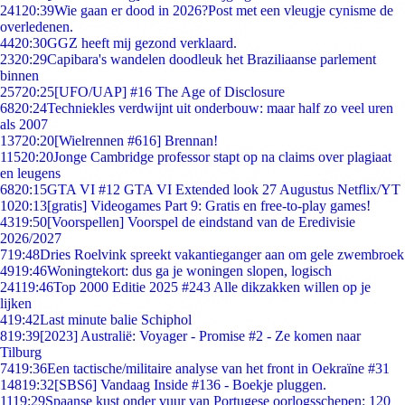
241
20:39
Wie gaan er dood in 2026?Post met een vleugje cynisme de
overledenen.
44
20:30
GGZ heeft mij gezond verklaard.
23
20:29
Capibara's wandelen doodleuk het Braziliaanse parlement
binnen
257
20:25
[UFO/UAP] #16 The Age of Disclosure
68
20:24
Techniekles verdwijnt uit onderbouw: maar half zo veel uren
als 2007
137
20:20
[Wielrennen #616] Brennan!
115
20:20
Jonge Cambridge professor stapt op na claims over plagiaat
en leugens
68
20:15
GTA VI #12 GTA VI Extended look 27 Augustus Netflix/YT
10
20:13
[gratis] Videogames Part 9: Gratis en free-to-play games!
43
19:50
[Voorspellen] Voorspel de eindstand van de Eredivisie
2026/2027
7
19:48
Dries Roelvink spreekt vakantieganger aan om gele zwembroek
49
19:46
Woningtekort: dus ga je woningen slopen, logisch
241
19:46
Top 2000 Editie 2025 #243 Alle dikzakken willen op je
lijken
4
19:42
Last minute balie Schiphol
8
19:39
[2023] Australië: Voyager - Promise #2 - Ze komen naar
Tilburg
74
19:36
Een tactische/militaire analyse van het front in Oekraïne #31
148
19:32
[SBS6] Vandaag Inside #136 - Boekje pluggen.
11
19:29
Spaanse kust onder vuur van Portugese oorlogsschepen: 120