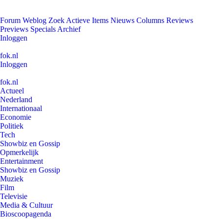
Forum
Weblog
Zoek
Actieve Items
Nieuws
Columns
Reviews
Previews
Specials
Archief
Inloggen
fok.nl
Inloggen
fok.nl
Actueel
Nederland
Internationaal
Economie
Politiek
Tech
Showbiz en Gossip
Opmerkelijk
Entertainment
Showbiz en Gossip
Muziek
Film
Televisie
Media & Cultuur
Bioscoopagenda