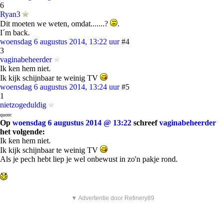
6
Ryan3
Dit moeten we weten, omdat.......?
.
I´m back.
woensdag 6 augustus 2014, 13:22 uur
#4
3
vaginabeheerder
Ik ken hem niet.
Ik kijk schijnbaar te weinig TV
woensdag 6 augustus 2014, 13:24 uur
#5
1
nietzogeduldig
quote:
Op
woensdag 6 augustus 2014 @ 13:22
schreef
vaginabeheerder
het volgende:
Ik ken hem niet.
Ik kijk schijnbaar te weinig TV
Als je pech hebt liep je wel onbewust in zo'n pakje rond.
▼ Advertentie door Refinery89