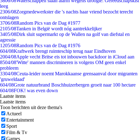
58
06/08
Waterschappen slaan alarm wegens droogte: Gereedschapskist
leeg
23
06/08
Zorgmedewerkster die 's nachts haar vriend bezocht terecht
ontslagen
37
06/08
Random Pics van de Dag #1977
21
05/08
Tanken in België wordt nóg aantrekkelijker
34
05/08
Dirk sluit supermarkt op de Wallen na golf van diefstal en
agressie
12
05/08
Random Pics van de Dag #1976
6
04/08
Kraftwerk brengt ruimteschip terug naar Eindhoven
20
04/08
Apple vecht Britse eis tot inbouwen backdoor in iCloud aan
85
04/08
'Witte' mannen discrimineren is volgens OM geen enkel
probleem
33
04/08
Ceuta-leider noemt Marokkaanse grensaanval door migranten
'gruweldaad'
6
04/08
Grote natuurbrand Boschhuizerbergen groeit naar 100 hectare
6
04/08
FOK! was even down
Laatste items
Laatste items
Toon berichten uit deze thema's
Actueel
Entertainment
Sport
Film & Tv
Games