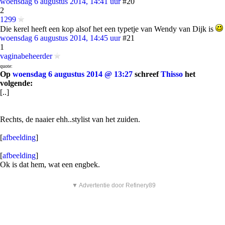
woensdag 6 augustus 2014, 14:41 uur
#20
2
1299
Die kerel heeft een kop alsof het een typetje van Wendy van Dijk is
woensdag 6 augustus 2014, 14:45 uur
#21
1
vaginabeheerder
quote:
Op
woensdag 6 augustus 2014 @ 13:27
schreef
Thisso
het
volgende:
[..]
Rechts, de naaier ehh..stylist van het zuiden.
[
afbeelding
]
[
afbeelding
]
Ok is dat hem, wat een engbek.
▼ Advertentie door Refinery89