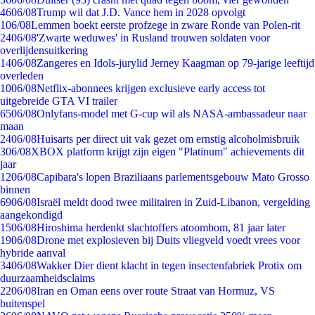
46
06/08
Trump wil dat J.D. Vance hem in 2028 opvolgt
1
06/08
Lemmen boekt eerste profzege in zware Ronde van Polen-rit
24
06/08
'Zwarte weduwes' in Rusland trouwen soldaten voor
overlijdensuitkering
14
06/08
Zangeres en Idols-jurylid Jerney Kaagman op 79-jarige leeftijd
overleden
10
06/08
Netflix-abonnees krijgen exclusieve early access tot
uitgebreide GTA VI trailer
65
06/08
Onlyfans-model met G-cup wil als NASA-ambassadeur naar
maan
24
06/08
Huisarts per direct uit vak gezet om ernstig alcoholmisbruik
3
06/08
XBOX platform krijgt zijn eigen "Platinum" achievements dit
jaar
12
06/08
Capibara's lopen Braziliaans parlementsgebouw Mato Grosso
binnen
69
06/08
Israël meldt dood twee militairen in Zuid-Libanon, vergelding
aangekondigd
15
06/08
Hiroshima herdenkt slachtoffers atoombom, 81 jaar later
19
06/08
Drone met explosieven bij Duits vliegveld voedt vrees voor
hybride aanval
34
06/08
Wakker Dier dient klacht in tegen insectenfabriek Protix om
duurzaamheidsclaims
22
06/08
Iran en Oman eens over route Straat van Hormuz, VS
buitenspel