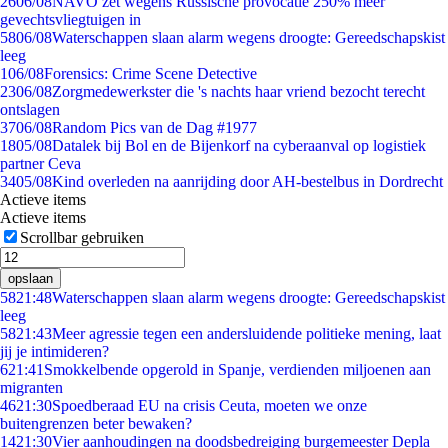
26
06/08
NAVO zet wegens Russische provocatie 250% meer
gevechtsvliegtuigen in
58
06/08
Waterschappen slaan alarm wegens droogte: Gereedschapskist
leeg
1
06/08
Forensics: Crime Scene Detective
23
06/08
Zorgmedewerkster die 's nachts haar vriend bezocht terecht
ontslagen
37
06/08
Random Pics van de Dag #1977
18
05/08
Datalek bij Bol en de Bijenkorf na cyberaanval op logistiek
partner Ceva
34
05/08
Kind overleden na aanrijding door AH-bestelbus in Dordrecht
Actieve items
Actieve items
Scrollbar gebruiken
opslaan
58
21:48
Waterschappen slaan alarm wegens droogte: Gereedschapskist
leeg
58
21:43
Meer agressie tegen een andersluidende politieke mening, laat
jij je intimideren?
6
21:41
Smokkelbende opgerold in Spanje, verdienden miljoenen aan
migranten
46
21:30
Spoedberaad EU na crisis Ceuta, moeten we onze
buitengrenzen beter bewaken?
14
21:30
Vier aanhoudingen na doodsbedreiging burgemeester Depla