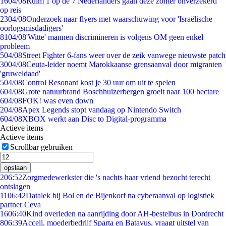
16
04/08
Ruim 1 op de 7 Nederlanders gaan deze zomer onverzekerd
op reis
23
04/08
Onderzoek naar flyers met waarschuwing voor 'Israëlische
oorlogsmisdadigers'
81
04/08
'Witte' mannen discrimineren is volgens OM geen enkel
probleem
5
04/08
Street Fighter 6-fans weer over de zeik vanwege nieuwste patch
30
04/08
Ceuta-leider noemt Marokkaanse grensaanval door migranten
'gruweldaad'
5
04/08
Control Resonant kost je 30 uur om uit te spelen
6
04/08
Grote natuurbrand Boschhuizerbergen groeit naar 100 hectare
6
04/08
FOK! was even down
2
04/08
Apex Legends stopt vandaag op Nintendo Switch
6
04/08
XBOX werkt aan Disc to Digital-programma
Actieve items
Actieve items
Scrollbar gebruiken
opslaan
2
06:52
Zorgmedewerkster die 's nachts haar vriend bezocht terecht
ontslagen
11
06:42
Datalek bij Bol en de Bijenkorf na cyberaanval op logistiek
partner Ceva
16
06:40
Kind overleden na aanrijding door AH-bestelbus in Dordrecht
8
06:39
Accell, moederbedrijf Sparta en Batavus, vraagt uitstel van