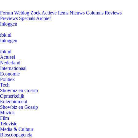
Forum
Weblog
Zoek
Actieve Items
Nieuws
Columns
Reviews
Previews
Specials
Archief
Inloggen
fok.nl
Inloggen
fok.nl
Actueel
Nederland
Internationaal
Economie
Politiek
Tech
Showbiz en Gossip
Opmerkelijk
Entertainment
Showbiz en Gossip
Muziek
Film
Televisie
Media & Cultuur
Bioscoopagenda