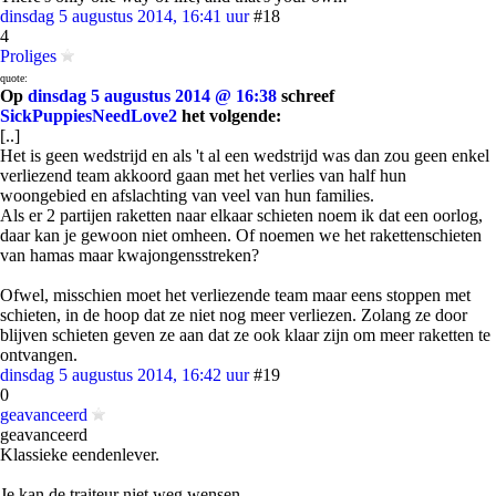
dinsdag 5 augustus 2014, 16:41 uur
#18
4
Proliges
quote:
Op
dinsdag 5 augustus 2014 @ 16:38
schreef
SickPuppiesNeedLove2
het volgende:
[..]
Het is geen wedstrijd en als 't al een wedstrijd was dan zou geen enkel
verliezend team akkoord gaan met het verlies van half hun
woongebied en afslachting van veel van hun families.
Als er 2 partijen raketten naar elkaar schieten noem ik dat een oorlog,
daar kan je gewoon niet omheen. Of noemen we het rakettenschieten
van hamas maar kwajongensstreken?
Ofwel, misschien moet het verliezende team maar eens stoppen met
schieten, in de hoop dat ze niet nog meer verliezen. Zolang ze door
blijven schieten geven ze aan dat ze ook klaar zijn om meer raketten te
ontvangen.
dinsdag 5 augustus 2014, 16:42 uur
#19
0
geavanceerd
geavanceerd
Klassieke eendenlever.
Je kan de traiteur niet weg wensen.