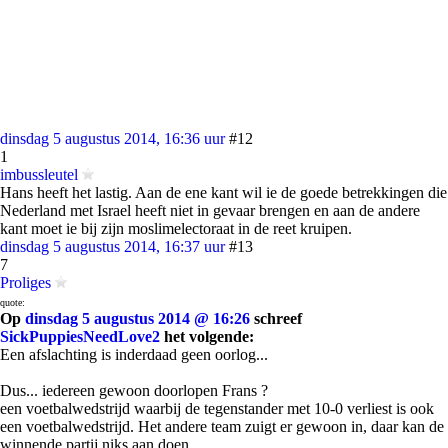
dinsdag 5 augustus 2014, 16:36 uur
#12
1
imbussleutel
Hans heeft het lastig. Aan de ene kant wil ie de goede betrekkingen die
Nederland met Israel heeft niet in gevaar brengen en aan de andere
kant moet ie bij zijn moslimelectoraat in de reet kruipen.
dinsdag 5 augustus 2014, 16:37 uur
#13
7
Proliges
quote:
Op
dinsdag 5 augustus 2014 @ 16:26
schreef
SickPuppiesNeedLove2
het volgende:
Een afslachting is inderdaad geen oorlog...
Dus... iedereen gewoon doorlopen Frans ?
een voetbalwedstrijd waarbij de tegenstander met 10-0 verliest is ook
een voetbalwedstrijd. Het andere team zuigt er gewoon in, daar kan de
winnende partij niks aan doen.