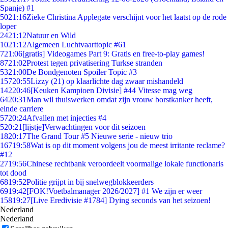
Spanje) #1
50
21:16
Zieke Christina Applegate verschijnt voor het laatst op de rode
loper
24
21:12
Natuur en Wild
10
21:12
Algemeen Luchtvaarttopic #61
7
21:06
[gratis] Videogames Part 9: Gratis en free-to-play games!
87
21:02
Protest tegen privatisering Turkse stranden
53
21:00
De Bondgenoten Spoiler Topic #3
157
20:55
Lizzy (21) op klaarlichte dag zwaar mishandeld
142
20:46
[Keuken Kampioen Divisie] #44 Vitesse mag weg
64
20:31
Man wil thuiswerken omdat zijn vrouw borstkanker heeft,
einde carriere
57
20:24
Afvallen met injecties #4
5
20:21
[lijstje]Verwachtingen voor dit seizoen
18
20:17
The Grand Tour #5 Nieuwe serie - nieuw trio
167
19:58
Wat is op dit moment volgens jou de meest irritante reclame?
#12
27
19:56
Chinese rechtbank veroordeelt voormalige lokale functionaris
tot dood
68
19:52
Politie grijpt in bij snelwegblokkeerders
69
19:42
[FOK!Voetbalmanager 2026/2027] #1 We zijn er weer
158
19:27
[Live Eredivisie #1784] Dying seconds van het seizoen!
Nederland
Nederland