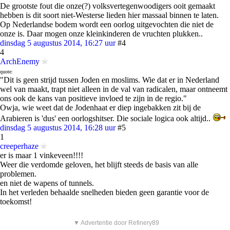
De grootste fout die onze(?) volksvertegenwoodigers ooit gemaakt
hebben is dit soort niet-Westerse lieden hier massaal binnen te laten.
Op Nederlandse bodem wordt een oorlog uitgevochten die niet de
onze is. Daar mogen onze kleinkinderen de vruchten plukken..
dinsdag 5 augustus 2014, 16:27 uur
#4
4
ArchEnemy
quote:
"Dit is geen strijd tussen Joden en moslims. Wie dat er in Nederland
wel van maakt, trapt niet alleen in de val van radicalen, maar ontneemt
ons ook de kans van positieve invloed te zijn in de regio."
Owja, wie weet dat de Jodenhaat er diep ingebakken zit bij de
Arabieren is 'dus' een oorlogshitser. Die sociale logica ook altijd..
dinsdag 5 augustus 2014, 16:28 uur
#5
1
creeperhaze
er is maar 1 vinkeveen!!!!
Weer die verdomde geloven, het blijft steeds de basis van alle
problemen.
en niet de wapens of tunnels.
In het verleden behaalde snelheden bieden geen garantie voor de
toekomst!
▼ Advertentie door Refinery89