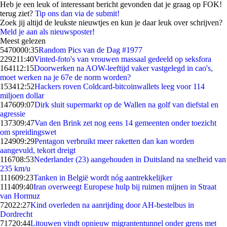
Heb je een leuk of interessant bericht gevonden dat je graag op FOK!
terug ziet?
Tip ons dan via de submit!
Zoek jij altijd de leukste nieuwtjes en kun je daar leuk over schrijven?
Meld je aan als nieuwsposter!
Meest gelezen
54700
00:35
Random Pics van de Dag #1977
2292
11:40
Vinted-foto's van vrouwen massaal gedeeld op seksfora
1641
12:15
Doorwerken na AOW-leeftijd vaker vastgelegd in cao's,
moet werken na je 67e de norm worden?
1534
12:52
Hackers roven Coldcard-bitcoinwallets leeg voor 114
miljoen dollar
1476
09:07
Dirk sluit supermarkt op de Wallen na golf van diefstal en
agressie
1373
09:47
Van den Brink zet nog eens 14 gemeenten onder toezicht
om spreidingswet
1249
09:29
Pentagon verbruikt meer raketten dan kan worden
aangevuld, tekort dreigt
1167
08:53
Nederlander (23) aangehouden in Duitsland na snelheid van
235 km/u
1116
09:23
Tanken in België wordt nóg aantrekkelijker
1114
09:40
Iran overweegt Europese hulp bij ruimen mijnen in Straat
van Hormuz
720
22:27
Kind overleden na aanrijding door AH-bestelbus in
Dordrecht
717
20:44
Litouwen vindt opnieuw migrantentunnel onder grens met