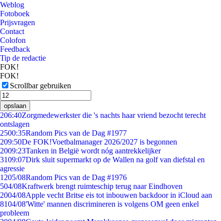
Weblog
Fotoboek
Prijsvragen
Contact
Colofon
Feedback
Tip de redactie
FOK!
FOK!
Scrollbar gebruiken
opslaan
2
06:40
Zorgmedewerkster die 's nachts haar vriend bezocht terecht
ontslagen
25
00:35
Random Pics van de Dag #1977
2
09:50
De FOK!Voetbalmanager 2026/2027 is begonnen
20
09:23
Tanken in België wordt nóg aantrekkelijker
31
09:07
Dirk sluit supermarkt op de Wallen na golf van diefstal en
agressie
12
05/08
Random Pics van de Dag #1976
5
04/08
Kraftwerk brengt ruimteschip terug naar Eindhoven
20
04/08
Apple vecht Britse eis tot inbouwen backdoor in iCloud aan
81
04/08
'Witte' mannen discrimineren is volgens OM geen enkel
probleem