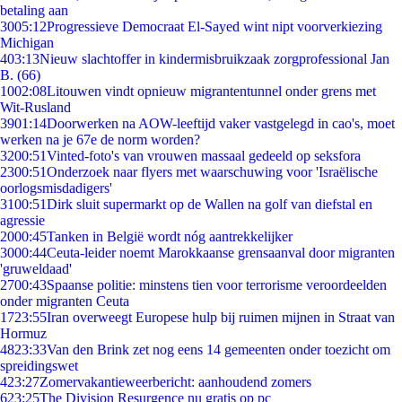
betaling aan
30
05:12
Progressieve Democraat El-Sayed wint nipt voorverkiezing
Michigan
4
03:13
Nieuw slachtoffer in kindermisbruikzaak zorgprofessional Jan
B. (66)
10
02:08
Litouwen vindt opnieuw migrantentunnel onder grens met
Wit-Rusland
39
01:14
Doorwerken na AOW-leeftijd vaker vastgelegd in cao's, moet
werken na je 67e de norm worden?
32
00:51
Vinted-foto's van vrouwen massaal gedeeld op seksfora
23
00:51
Onderzoek naar flyers met waarschuwing voor 'Israëlische
oorlogsmisdadigers'
31
00:51
Dirk sluit supermarkt op de Wallen na golf van diefstal en
agressie
20
00:45
Tanken in België wordt nóg aantrekkelijker
30
00:44
Ceuta-leider noemt Marokkaanse grensaanval door migranten
'gruweldaad'
27
00:43
Spaanse politie: minstens tien voor terrorisme veroordeelden
onder migranten Ceuta
17
23:55
Iran overweegt Europese hulp bij ruimen mijnen in Straat van
Hormuz
48
23:33
Van den Brink zet nog eens 14 gemeenten onder toezicht om
spreidingswet
4
23:27
Zomervakantieweerbericht: aanhoudend zomers
6
23:25
The Division Resurgence nu gratis op pc