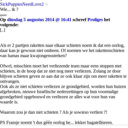
SickPuppiesNeedLove2
Wie... ik ?
quote:
Op
dinsdag 5 augustus 2014 @ 16:41
schreef
Proliges
het
volgende:
[..]
Als er 2 partijen raketten naar elkaar schieten noem ik dat een oorlog,
daar kan je gewoon niet omheen. Of noemen we het rakettenschieten
van hamas maar kwajongensstreken?
Ofwel, misschien moet het verliezende team maar eens stoppen met
schieten, in de hoop dat ze niet nog meer verliezen. Zolang ze door
blijven schieten geven ze aan dat ze ook klaar zijn om meer raketten te
ontvangen.
Ook als ze niet schieten verliezen ze grondgebied, worden hun huizen
afgebroken, nieuwe Israëlische nederzettingen op hun voormalige
grondgebied opgebouwd en verliezen ze alles wat voor hun van
waarde is.
Waarom zou je dan niet schieten ? Als je sowieso verliest ?!
PS Fransje noemt 't dus géén oorlog he... lekker bagatelliseren.
“Never argue with stupid people, they will drag you down to their