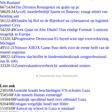
Wit-Rusland
667
14:04
The Division Resurgence nu gratis op pc
586
20:24
Accell, moederbedrijf Sparta en Batavus, vraagt uitstel van
betaling aan
561
22:40
Datalek bij Bol en de Bijenkorf na cyberaanval op logistiek
partner Ceva
542
20:49
Geen Qatar en Abu Dhabi? Dan eindigt Formule 1-seizoen
mogelijk in Europa
533
20:34
Progressieve Democraat El-Sayed wint nipt voorverkiezing
Michigan
495
11:21
Nieuwe XBOX Game Pass titels voor de eerste helft van de
maand augustus
388
22:14
Nieuw slachtoffer in kindermisbruikzaak zorgprofessional
Jan B. (66)
333
20:11
Zomervakantieweerbericht: aanhoudend zomers
▼ Advertentie door Refinery89
Lees ook
23
05/08
Australië kraakt beschietingen VN-scholen Gaza
55
05/08
'Alle tunnels Hamas vernietigd'
165
04/08
Frankrijk opvallend hard over offensief Gaza
92
04/08
Erdogan vergelijkt Israël met Hitler
151
03/08
'Aanval op school in Gaza is misdaad'