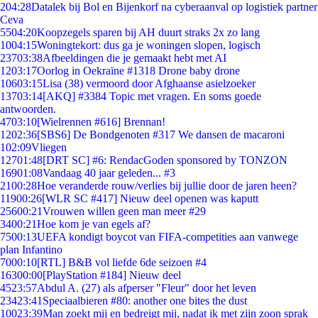
2
04:28
Datalek bij Bol en Bijenkorf na cyberaanval op logistiek partner
Ceva
55
04:20
Koopzegels sparen bij AH duurt straks 2x zo lang
10
04:15
Woningtekort: dus ga je woningen slopen, logisch
237
03:38
Afbeeldingen die je gemaakt hebt met AI
12
03:17
Oorlog in Oekraïne #1318 Drone baby drone
106
03:15
Lisa (38) vermoord door Afghaanse asielzoeker
137
03:14
[AKQ] #3384 Topic met vragen. En soms goede
antwoorden.
47
03:10
[Wielrennen #616] Brennan!
12
02:36
[SBS6] De Bondgenoten #317 We dansen de macaroni
1
02:09
Vliegen
127
01:48
[DRT SC] #6: RendacGoden sponsored by TONZON
169
01:08
Vandaag 40 jaar geleden... #3
21
00:28
Hoe veranderde rouw/verlies bij jullie door de jaren heen?
119
00:26
[WLR SC #417] Nieuw deel openen was kaputt
256
00:21
Vrouwen willen geen man meer #29
34
00:21
Hoe kom je van egels af?
75
00:13
UEFA kondigt boycot van FIFA-competities aan vanwege
plan Infantino
70
00:10
[RTL] B&B vol liefde 6de seizoen #4
163
00:00
[PlayStation #184] Nieuw deel
45
23:57
Abdul A. (27) als afperser "Fleur" door het leven
234
23:41
Speciaalbieren #80: another one bites the dust
100
23:39
Man zoekt mij en bedreigt mij, nadat ik met zijn zoon sprak