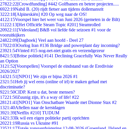
278
22:22
[Crowdfunding] #442 Golfbanen en betere projecten.....
69
22:19
Nabil B. (20) rijdt fietser aan tijdens dollemansrit
32
22:18
[Alpineskiën] #20 Op weg naar de OS!
41
22:15
Voorspel hier het weer van Juni 2026 (gemeten in de Bilt)
112
22:13
[Het Officiële Steam Topic #201] Steamrolled
209
22:11
[Videoland] B&B vol liefde 6de seizoen #1 voor de
vooruitkijkers
248
22:09
[Dagboek] Veel aan hoofd - Deel 27
170
22:03
Oorlog Iran #136 Bridge and powerplant day incoming?
239
21:54
Vinted #15 nog-net-niet gratis en verzendgezeur
84
21:53
[Britse politiek] #141 Declining Gracefully Was Never Really
an Option
31
21:52
[Voorspellen] Voorspel de eindstand van de Eredivisie
2026/2027
143
21:51
[NPO1] We zijn er bijna 2026 #1
23
21:51
Heb jij wel eens (online of irl) te maken gehad met
discriminatie?
92
21:50
CIDP. Kent u dat, beste mensen?
172
21:50
Zuunig zijn, it's a way of life! #22
281
21:41
[NPO1] Van Onschatbare Waarde met Dionne Stax #2
13
21:40
Aftellen naar de kerstdagen
39
21:39
[Netflix #210] TUDUM
14
21:33
Ik wil een eigen politieke partij oprichten
202
21:19
Russia vs Ukraine #91
235
21:17
Totale zonsverduistering 12-08-2026 (Groenland, IJsland en