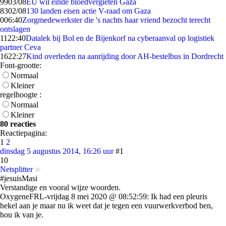
99
03/08
EU wil einde bloedvergieten Gaza
83
02/08
130 landen eisen actie V-raad om Gaza
0
06:40
Zorgmedewerkster die 's nachts haar vriend bezocht terecht
ontslagen
11
22:40
Datalek bij Bol en de Bijenkorf na cyberaanval op logistiek
partner Ceva
16
22:27
Kind overleden na aanrijding door AH-bestelbus in Dordrecht
Font-grootte:
Normaal
Kleiner
regelhoogte :
Normaal
Kleiner
80 reacties
Reactiepagina:
1
2
dinsdag 5 augustus 2014, 16:26 uur
#1
10
Netsplitter
#jesuisMasi
Verstandige en vooral wijze woorden.
OxygeneFRL-vrijdag 8 mei 2020 @ 08:52:59: Ik had een pleuris
hekel aan je maar nu ik weet dat je tegen een vuurwerkverbod ben,
hou ik van je.