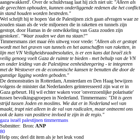
aangewakkerd'. Over de schuldvraag laat hij zich niet uit:
"Alleen als
de gevechten ophouden, kunnen onderliggende redenen die het conflict
in stand houden worden bestreden."
Wel schrijft hij te hopen 'dat de Palestijnen zich gaan afvragen waar ze
zouden staan als de vele miljoenen die in raketten en tunnels zijn
gestopt, door Hamas in de ontwikkeling van Gaza zouden zijn
gestoken'.
"Waar zouden we dan nu staan?"
Timmersmans ziet maar één uitweg voor vrede:
"Alleen als er gestopt
wordt met het graven van tunnels en het aanschaffen van raketten, in
lijn met VN Veiligheidsraadresoluties, is er een kans dat Israël zich
veilig genoeg voelt Gaza de ruimte te bieden - met behulp van de VN
en onder leiding van de Palestijnse eenheidsregering - te integreren
met de Westoever en de economische kansen te benutten die door de
gunstige ligging worden geboden."
De demonstraties in Rotterdam, Amsterdam en Den Haag bewijzen
volgens de minister dat Nederlanders geïnteresseerd zijn wat er in
Gaza gebeurt. Hij wil echter waken voor 'onverzoenlijke polarisatie'
tussen bevolkingsgroepen in Nederland. Timmermans:
"Dit is geen
strijd tussen Joden en moslims. Wie dat er in Nederland wel van
maakt, trapt niet alleen in de val van radicalen, maar ontneemt ons
ook de kans van positieve invloed te zijn in de regio."
gaza
israël
palestijnen
timmermans
Submitter:
Bron:
ANP
80
Help ons; deel dit item als je het leuk vond