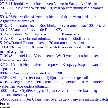
27
15:11
Houthi's vallen luchthaven Najran in Saoedi-Arabië aan
20
15:09
OM: vierde verdachte (18) vast op verdenking van beramen
aanslag
59
14:06
Vrouw die asielzoekers hielp in Athene vermoord door
Afghaanse asielzoeker
6
13:26
Grote natuurbrand Boschhuizerbergen groeit naar 100 hectare
30
12:35
Random Pics van de Dag #1973
3
12:28
Gedurfd NEC blijft overeind bij Olympiakos
5
12:23
Kraftwerk brengt ruimteschip terug naar Eindhoven
5
12:04
Control Resonant kost je 30 uur om uit te spelen
1
11:47
Nieuwe XBOX Game Pass titels voor de eerste helft van de
maand augustus
7
10:24
Vakantiekiekje Verstappen en Wolff voedt geruchten over
Mercedes-overstap
32
10:21
Albert Heijn halveert tempo van Koopzegels sparen vanaf
september
80
09:07
Random Pics van de Dag #1798
47
09:07
Man (25) sterft nadat hij lijm als condoom gebruikt
41
08:27
Regering VS geeft scholen die 'genderidentiteit' van kinderen
verbergen voor ouders ultimatum
50
07:26
Twee Syriërs krijgen 11 jaar cel voor brute verkrachting
stomdronken 18-jarige
5
05/08
Street Fighter 6-fans weer over de zeik vanwege nieuwste patch
Forum
Forum