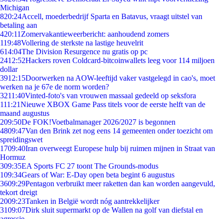
Michigan
8
20:24
Accell, moederbedrijf Sparta en Batavus, vraagt uitstel van
betaling aan
4
20:11
Zomervakantieweerbericht: aanhoudend zomers
1
19:48
Vollering de sterkste na lastige heuvelrit
6
14:04
The Division Resurgence nu gratis op pc
24
12:52
Hackers roven Coldcard-bitcoinwallets leeg voor 114 miljoen
dollar
39
12:15
Doorwerken na AOW-leeftijd vaker vastgelegd in cao's, moet
werken na je 67e de norm worden?
32
11:40
Vinted-foto's van vrouwen massaal gedeeld op seksfora
1
11:21
Nieuwe XBOX Game Pass titels voor de eerste helft van de
maand augustus
2
09:50
De FOK!Voetbalmanager 2026/2027 is begonnen
48
09:47
Van den Brink zet nog eens 14 gemeenten onder toezicht om
spreidingswet
17
09:40
Iran overweegt Europese hulp bij ruimen mijnen in Straat van
Hormuz
3
09:35
EA Sports FC 27 toont The Grounds-modus
1
09:34
Gears of War: E-Day open beta begint 6 augustus
36
09:29
Pentagon verbruikt meer raketten dan kan worden aangevuld,
tekort dreigt
20
09:23
Tanken in België wordt nóg aantrekkelijker
31
09:07
Dirk sluit supermarkt op de Wallen na golf van diefstal en
agressie