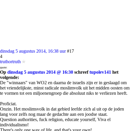
dinsdag 5 augustus 2014, 16:38 uur
#17
4
truthortruth
quote:
Op
dinsdag 5 augustus 2014 @ 16:30
schreef
tupolev141
het
volgende:
De "winnaars" van WO2 en daarna de israelis zijn er in geslaagd om
het vriendelijkste, minst radicale moslimvolk uit het midden oosten om
te vormen tot een miljoenengroep die absoluut niks te verliezen heeft.
Proficiat.
Onzin. Het moslimsvolk in dat gebied leefde zich al uit op de joden
lang voor zelfs nog maar de gedachte aan een joodse staat.
Question authorities, fuck religion, educate yourself, Viva el
individualismo!
There's only one way of life, and that's your own!