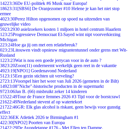
142
23:36
De EU-politiek #6 Musk naar Europa!
186
23:31
[SBS6] De Oranjezomer #10 Helene je kan het niet stop
ermee
40
23:30
Perez Hilton opgenomen op spoed na uitzenden van
gruwelijke video
59
23:29
30 asielzoekers kosten 1 miljoen in hotel centrum Haarlem
1
23:25
Progressieve Democraat El-Sayed wint nipt voorverkiezing
Michigan
2
23:24
Hoe ga jij om met een relatiebreuk?
0
23:23
Litouwen vindt opnieuw migrantentunnel onder grens met Wit-
Rusland
12
23:23
Wat is nou een goede jerrycan voor in de auto ?
38
23:20
Zoon(11) onderneemt werkelijk geen reet in de vakantie
49
23:19
[NPO1] Goedenavond Nederland
51
23:15
Een gezin stichten uit verveling?
27
23:13
Voorspel hier het weer van Juli 2026 (gemeten in de Bilt)
149
23:08
"Niche"-historische producten in de supermarkt
97
23:06
Jan B. (66) misbruikt zeker 14 kinderen
155
22:49
Tour de France femmes 2026 #3 Tijd voor de borstcrawl
216
22:49
Nederland stevent af op watertekort
217
22:46
GR: Elk glas alcohol is riskant, geen bewijs voor gunstig
effect
3
22:36
EK Atletiek 2026 te Birmingham #1
4
22:30
[NPO2] Poorten van Europa
214
22:29
De Avondetappe #176 - Met Ellen ten Damme.