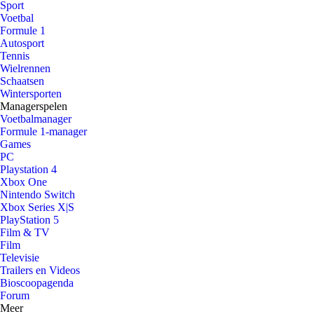
Sport
Voetbal
Formule 1
Autosport
Tennis
Wielrennen
Schaatsen
Wintersporten
Managerspelen
Voetbalmanager
Formule 1-manager
Games
PC
Playstation 4
Xbox One
Nintendo Switch
Xbox Series X|S
PlayStation 5
Film & TV
Film
Televisie
Trailers en Videos
Bioscoopagenda
Forum
Meer