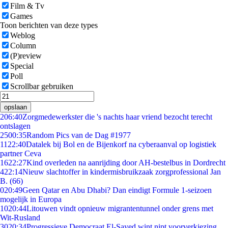
Film & Tv
Games
Toon berichten van deze types
Weblog
Column
(P)review
Special
Poll
Scrollbar gebruiken
opslaan
2
06:40
Zorgmedewerkster die 's nachts haar vriend bezocht terecht
ontslagen
25
00:35
Random Pics van de Dag #1977
11
22:40
Datalek bij Bol en de Bijenkorf na cyberaanval op logistiek
partner Ceva
16
22:27
Kind overleden na aanrijding door AH-bestelbus in Dordrecht
4
22:14
Nieuw slachtoffer in kindermisbruikzaak zorgprofessional Jan
B. (66)
0
20:49
Geen Qatar en Abu Dhabi? Dan eindigt Formule 1-seizoen
mogelijk in Europa
10
20:44
Litouwen vindt opnieuw migrantentunnel onder grens met
Wit-Rusland
30
20:34
Progressieve Democraat El-Sayed wint nipt voorverkiezing