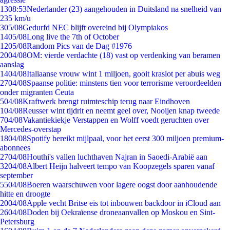
13
08:53
Nederlander (23) aangehouden in Duitsland na snelheid van
235 km/u
3
05/08
Gedurfd NEC blijft overeind bij Olympiakos
14
05/08
Long live the 7th of October
12
05/08
Random Pics van de Dag #1976
20
04/08
OM: vierde verdachte (18) vast op verdenking van beramen
aanslag
14
04/08
Italiaanse vrouw wint 1 miljoen, gooit kraslot per abuis weg
27
04/08
Spaanse politie: minstens tien voor terrorisme veroordeelden
onder migranten Ceuta
5
04/08
Kraftwerk brengt ruimteschip terug naar Eindhoven
1
04/08
Reusser wint tijdrit en neemt geel over, Nooijen knap tweede
7
04/08
Vakantiekiekje Verstappen en Wolff voedt geruchten over
Mercedes-overstap
18
04/08
Spotify bereikt mijlpaal, voor het eerst 300 miljoen premium-
abonnees
27
04/08
Houthi's vallen luchthaven Najran in Saoedi-Arabië aan
32
04/08
Albert Heijn halveert tempo van Koopzegels sparen vanaf
september
55
04/08
Boeren waarschuwen voor lagere oogst door aanhoudende
hitte en droogte
20
04/08
Apple vecht Britse eis tot inbouwen backdoor in iCloud aan
26
04/08
Doden bij Oekraïense droneaanvallen op Moskou en Sint-
Petersburg