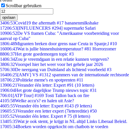
Scrollbar gebruiken
opslaan
34
06:53
Covid19 the aftermath #17 bananenmilkshake
172
06:53
[INFLUENCERS #294] supermarkt Safari
109
06:52
De VS framen Cuba: "Amerikaanse voorbereiding voor
aanval op Cuba"
18
06:48
Migranten breken door grens naar Ceuta in Spanje,l #10
160
06:43
Wat is jullie binnenhuistemperatuur? #81 Horrorzomer
88
06:37
Het grote goedemorgen topic #3
14
06:34
Zou je vreemdgaan in een relatie kunnen vergeven?
38
06:32
Voorspel hier het weer voor het gehele jaar 2026
57
06:30
De neergang van Duitsland als lichtend voorbeeld #3
164
06:25
[AMV] VS #1312 spammers van de internationale rechtsorde
187
06:23
Politieke meme's en spotprenten #11
139
06:21
Verander één letter: Expert #91 (10 letters)
19
06:04
Het grote dagelijkse Trump nieuws topic #31
7
06:01
[ATP Tour] #169 Tosti Tallon back on fire
41
05:58
Welke accu's? en halen uit Asie?
46
05:55
Verander één letter: Expert #143 (9 letters)
196
05:53
Verander een letter expert (7lettereditie) #50
11
05:52
Verander één letter. Expert # 75 (8 letters)
134
05:35
Wat je ook stemt, je krijgt in NL altijd Links Liberaal Beleid.
170
05:34
Boeken worden opgekocht om chatbots te voeden