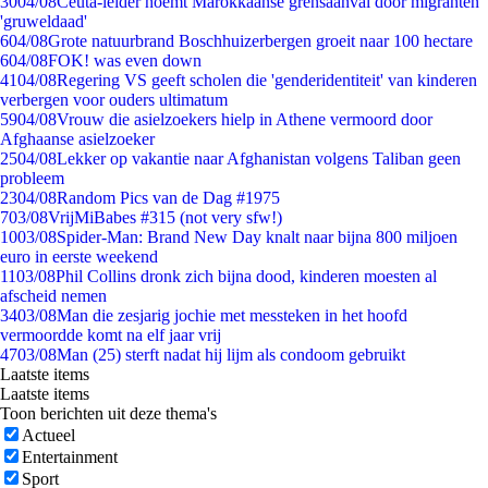
30
04/08
Ceuta-leider noemt Marokkaanse grensaanval door migranten
'gruweldaad'
6
04/08
Grote natuurbrand Boschhuizerbergen groeit naar 100 hectare
6
04/08
FOK! was even down
41
04/08
Regering VS geeft scholen die 'genderidentiteit' van kinderen
verbergen voor ouders ultimatum
59
04/08
Vrouw die asielzoekers hielp in Athene vermoord door
Afghaanse asielzoeker
25
04/08
Lekker op vakantie naar Afghanistan volgens Taliban geen
probleem
23
04/08
Random Pics van de Dag #1975
7
03/08
VrijMiBabes #315 (not very sfw!)
10
03/08
Spider-Man: Brand New Day knalt naar bijna 800 miljoen
euro in eerste weekend
11
03/08
Phil Collins dronk zich bijna dood, kinderen moesten al
afscheid nemen
34
03/08
Man die zesjarig jochie met messteken in het hoofd
vermoordde komt na elf jaar vrij
47
03/08
Man (25) sterft nadat hij lijm als condoom gebruikt
Laatste items
Laatste items
Toon berichten uit deze thema's
Actueel
Entertainment
Sport