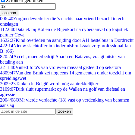
Scrollbar gebruiken
opslaan
0
06:40
Zorgmedewerkster die 's nachts haar vriend bezocht terecht
ontslagen
11
22:40
Datalek bij Bol en de Bijenkorf na cyberaanval op logistiek
partner Ceva
16
22:27
Kind overleden na aanrijding door AH-bestelbus in Dordrecht
4
22:14
Nieuw slachtoffer in kindermisbruikzaak zorgprofessional Jan
B. (66)
8
20:24
Accell, moederbedrijf Sparta en Batavus, vraagt uitstel van
betaling aan
32
11:40
Vinted-foto's van vrouwen massaal gedeeld op seksfora
48
09:47
Van den Brink zet nog eens 14 gemeenten onder toezicht om
spreidingswet
20
09:23
Tanken in België wordt nóg aantrekkelijker
31
09:07
Dirk sluit supermarkt op de Wallen na golf van diefstal en
agressie
20
04/08
OM: vierde verdachte (18) vast op verdenking van beramen
aanslag