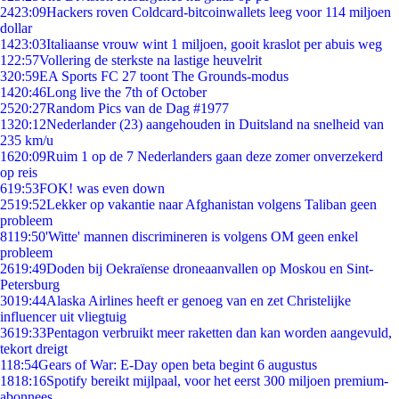
24
23:09
Hackers roven Coldcard-bitcoinwallets leeg voor 114 miljoen
dollar
14
23:03
Italiaanse vrouw wint 1 miljoen, gooit kraslot per abuis weg
1
22:57
Vollering de sterkste na lastige heuvelrit
3
20:59
EA Sports FC 27 toont The Grounds-modus
14
20:46
Long live the 7th of October
25
20:27
Random Pics van de Dag #1977
13
20:12
Nederlander (23) aangehouden in Duitsland na snelheid van
235 km/u
16
20:09
Ruim 1 op de 7 Nederlanders gaan deze zomer onverzekerd
op reis
6
19:53
FOK! was even down
25
19:52
Lekker op vakantie naar Afghanistan volgens Taliban geen
probleem
81
19:50
'Witte' mannen discrimineren is volgens OM geen enkel
probleem
26
19:49
Doden bij Oekraïense droneaanvallen op Moskou en Sint-
Petersburg
30
19:44
Alaska Airlines heeft er genoeg van en zet Christelijke
influencer uit vliegtuig
36
19:33
Pentagon verbruikt meer raketten dan kan worden aangevuld,
tekort dreigt
1
18:54
Gears of War: E-Day open beta begint 6 augustus
18
18:16
Spotify bereikt mijlpaal, voor het eerst 300 miljoen premium-
abonnees