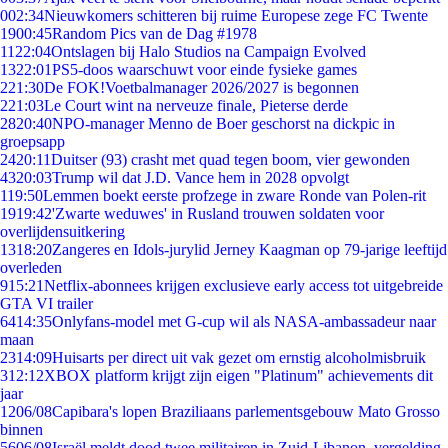
0
02:34
Nieuwkomers schitteren bij ruime Europese zege FC Twente
19
00:45
Random Pics van de Dag #1978
11
22:04
Ontslagen bij Halo Studios na Campaign Evolved
13
22:01
PS5-doos waarschuwt voor einde fysieke games
2
21:30
De FOK!Voetbalmanager 2026/2027 is begonnen
2
21:03
Le Court wint na nerveuze finale, Pieterse derde
28
20:40
NPO-manager Menno de Boer geschorst na dickpic in
groepsapp
24
20:11
Duitser (93) crasht met quad tegen boom, vier gewonden
43
20:03
Trump wil dat J.D. Vance hem in 2028 opvolgt
1
19:50
Lemmen boekt eerste profzege in zware Ronde van Polen-rit
19
19:42
'Zwarte weduwes' in Rusland trouwen soldaten voor
overlijdensuitkering
13
18:20
Zangeres en Idols-jurylid Jerney Kaagman op 79-jarige leeftijd
overleden
9
15:21
Netflix-abonnees krijgen exclusieve early access tot uitgebreide
GTA VI trailer
64
14:35
Onlyfans-model met G-cup wil als NASA-ambassadeur naar
maan
23
14:09
Huisarts per direct uit vak gezet om ernstig alcoholmisbruik
3
12:12
XBOX platform krijgt zijn eigen "Platinum" achievements dit
jaar
12
06/08
Capibara's lopen Braziliaans parlementsgebouw Mato Grosso
binnen
56
06/08
Israël meldt dood twee militairen in Zuid-Libanon, vergelding