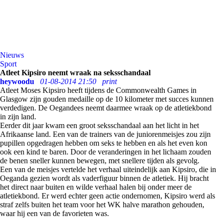
Nieuws
Sport
Atleet Kipsiro neemt wraak na seksschandaal
heywoodu
01-08-2014 21:50
print
Atleet Moses Kipsiro heeft tijdens de Commonwealth Games in
Glasgow zijn gouden medaille op de 10 kilometer met succes kunnen
verdedigen. De Oegandees neemt daarmee wraak op de atletiekbond
in zijn land.
Eerder dit jaar kwam een groot seksschandaal aan het licht in het
Afrikaanse land. Een van de trainers van de juniorenmeisjes zou zijn
pupillen opgedragen hebben om seks te hebben en als het even kon
ook een kind te baren. Door de veranderingen in het lichaam zouden
de benen sneller kunnen bewegen, met snellere tijden als gevolg.
Een van de meisjes vertelde het verhaal uiteindelijk aan Kipsiro, die in
Oeganda gezien wordt als vaderfiguur binnen de atletiek. Hij bracht
het direct naar buiten en wilde verhaal halen bij onder meer de
atletiekbond. Er werd echter geen actie ondernomen, Kipsiro werd als
straf zelfs buiten het team voor het WK halve marathon gehouden,
waar hij een van de favorieten was.