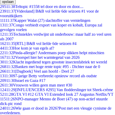
opslaan
295
11:38
Teltopic #1558 tel door en door en door....
239
11:37
[Videoland] B&B vol liefde 6de seizoen #1 voor de
vooruitkijkers
111
11:37
Kapper Walat (27) slachtoffer van vernielingen
13
11:37
Congo verbiedt export van koper en kobalt, Europa zal
gevolgen voelen
12
11:35
Techniekles verdwijnt uit onderbouw: maar half zo veel uren
als 2007
162
11:35
[RTL] B&B vol liefde 6de seizoen #4
44
11:33
Hoe kom je van egels af?
22
11:32
Pinda-allergie? Andermans poep slikken helpt misschien
167
11:32
Voorspel hier het warmtegetal van 2026
30
11:32
Klacht ingediend tegen grootste insectenfabriek ter wereld
268
11:32
Banken met hoge rente topic #95 - Dichter naar de 0
266
11:31
[Dagboek] Veel aan hoofd - Deel 27
13
11:30
97-jarige Betty verbreekt opnieuw record als oudste
209
11:30
Israel en Gaza #17
26
11:30
Vrouwen willen geen man meer #30
124
11:29
[INFLUENCERS #295] Van flodderslinger tot Shrek-crème
52
11:28
GTA VI #12 GTA VI Extended look 27 Augustus Netflix/YT
115
11:26
NPO-manager Menno de Boer (47) op non-actief stuurde
dick-pic rond
240
11:26
Wie gaan er dood in 2026?Post met een vleugje cynisme de
overledenen.