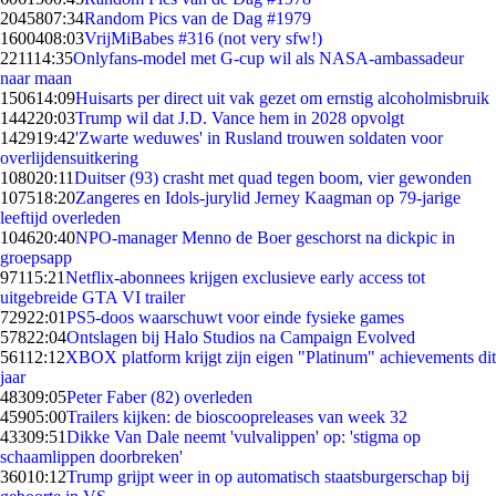
20458
07:34
Random Pics van de Dag #1979
16004
08:03
VrijMiBabes #316 (not very sfw!)
2211
14:35
Onlyfans-model met G-cup wil als NASA-ambassadeur
naar maan
1506
14:09
Huisarts per direct uit vak gezet om ernstig alcoholmisbruik
1442
20:03
Trump wil dat J.D. Vance hem in 2028 opvolgt
1429
19:42
'Zwarte weduwes' in Rusland trouwen soldaten voor
overlijdensuitkering
1080
20:11
Duitser (93) crasht met quad tegen boom, vier gewonden
1075
18:20
Zangeres en Idols-jurylid Jerney Kaagman op 79-jarige
leeftijd overleden
1046
20:40
NPO-manager Menno de Boer geschorst na dickpic in
groepsapp
971
15:21
Netflix-abonnees krijgen exclusieve early access tot
uitgebreide GTA VI trailer
729
22:01
PS5-doos waarschuwt voor einde fysieke games
578
22:04
Ontslagen bij Halo Studios na Campaign Evolved
561
12:12
XBOX platform krijgt zijn eigen "Platinum" achievements dit
jaar
483
09:05
Peter Faber (82) overleden
459
05:00
Trailers kijken: de bioscoopreleases van week 32
433
09:51
Dikke Van Dale neemt 'vulvalippen' op: 'stigma op
schaamlippen doorbreken'
360
10:12
Trump grijpt weer in op automatisch staatsburgerschap bij