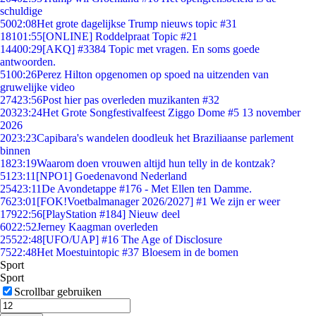
schuldige
50
02:08
Het grote dagelijkse Trump nieuws topic #31
181
01:55
[ONLINE] Roddelpraat Topic #21
144
00:29
[AKQ] #3384 Topic met vragen. En soms goede
antwoorden.
51
00:26
Perez Hilton opgenomen op spoed na uitzenden van
gruwelijke video
274
23:56
Post hier pas overleden muzikanten #32
203
23:24
Het Grote Songfestivalfeest Ziggo Dome #5 13 november
2026
20
23:23
Capibara's wandelen doodleuk het Braziliaanse parlement
binnen
18
23:19
Waarom doen vrouwen altijd hun telly in de kontzak?
51
23:11
[NPO1] Goedenavond Nederland
254
23:11
De Avondetappe #176 - Met Ellen ten Damme.
76
23:01
[FOK!Voetbalmanager 2026/2027] #1 We zijn er weer
179
22:56
[PlayStation #184] Nieuw deel
60
22:52
Jerney Kaagman overleden
255
22:48
[UFO/UAP] #16 The Age of Disclosure
75
22:48
Het Moestuintopic #37 Bloesem in de bomen
Sport
Sport
Scrollbar gebruiken