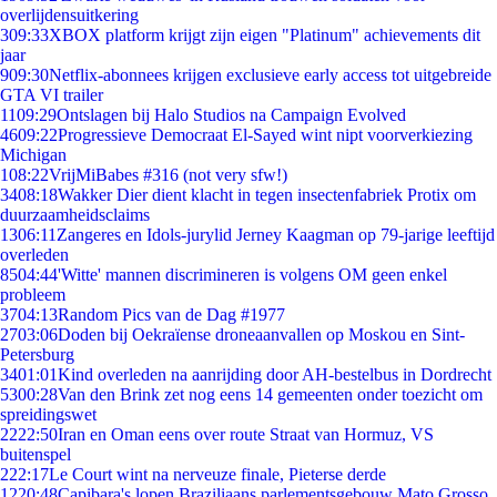
overlijdensuitkering
3
09:33
XBOX platform krijgt zijn eigen "Platinum" achievements dit
jaar
9
09:30
Netflix-abonnees krijgen exclusieve early access tot uitgebreide
GTA VI trailer
11
09:29
Ontslagen bij Halo Studios na Campaign Evolved
46
09:22
Progressieve Democraat El-Sayed wint nipt voorverkiezing
Michigan
1
08:22
VrijMiBabes #316 (not very sfw!)
34
08:18
Wakker Dier dient klacht in tegen insectenfabriek Protix om
duurzaamheidsclaims
13
06:11
Zangeres en Idols-jurylid Jerney Kaagman op 79-jarige leeftijd
overleden
85
04:44
'Witte' mannen discrimineren is volgens OM geen enkel
probleem
37
04:13
Random Pics van de Dag #1977
27
03:06
Doden bij Oekraïense droneaanvallen op Moskou en Sint-
Petersburg
34
01:01
Kind overleden na aanrijding door AH-bestelbus in Dordrecht
53
00:28
Van den Brink zet nog eens 14 gemeenten onder toezicht om
spreidingswet
22
22:50
Iran en Oman eens over route Straat van Hormuz, VS
buitenspel
2
22:17
Le Court wint na nerveuze finale, Pieterse derde
12
20:48
Capibara's lopen Braziliaans parlementsgebouw Mato Grosso