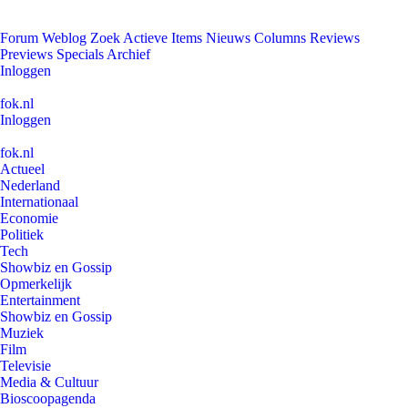
Forum
Weblog
Zoek
Actieve Items
Nieuws
Columns
Reviews
Previews
Specials
Archief
Inloggen
fok.nl
Inloggen
fok.nl
Actueel
Nederland
Internationaal
Economie
Politiek
Tech
Showbiz en Gossip
Opmerkelijk
Entertainment
Showbiz en Gossip
Muziek
Film
Televisie
Media & Cultuur
Bioscoopagenda