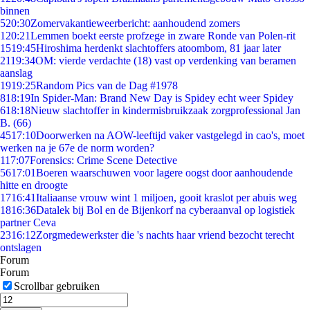
binnen
5
20:30
Zomervakantieweerbericht: aanhoudend zomers
1
20:21
Lemmen boekt eerste profzege in zware Ronde van Polen-rit
15
19:45
Hiroshima herdenkt slachtoffers atoombom, 81 jaar later
21
19:34
OM: vierde verdachte (18) vast op verdenking van beramen
aanslag
19
19:25
Random Pics van de Dag #1978
8
18:19
In Spider-Man: Brand New Day is Spidey echt weer Spidey
6
18:18
Nieuw slachtoffer in kindermisbruikzaak zorgprofessional Jan
B. (66)
45
17:10
Doorwerken na AOW-leeftijd vaker vastgelegd in cao's, moet
werken na je 67e de norm worden?
1
17:07
Forensics: Crime Scene Detective
56
17:01
Boeren waarschuwen voor lagere oogst door aanhoudende
hitte en droogte
17
16:41
Italiaanse vrouw wint 1 miljoen, gooit kraslot per abuis weg
18
16:36
Datalek bij Bol en de Bijenkorf na cyberaanval op logistiek
partner Ceva
23
16:12
Zorgmedewerkster die 's nachts haar vriend bezocht terecht
ontslagen
Forum
Forum
Scrollbar gebruiken