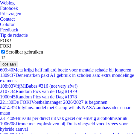
Weblog
Fotoboek
Prijsvragen
Contact
Colofon
Feedback
Tip de redactie
FOK!
FOK!
Scrollbar gebruiken
opslaan
6
09:40
Meta krijgt half miljard boete voor mentale schade bij jongeren
13
09:37
Denemarken pakt AI-gebruik in scholen aan: extra mondelinge
examens
1
08:03
VrijMiBabes #316 (not very sfw!)
21
07:34
Random Pics van de Dag #1979
19
00:45
Random Pics van de Dag #1978
2
21:30
De FOK!Voetbalmanager 2026/2027 is begonnen
64
14:35
Onlyfans-model met G-cup wil als NASA-ambassadeur naar
maan
23
14:09
Huisarts per direct uit vak gezet om ernstig alcoholmisbruik
19
06/08
Drone met explosieven bij Duits vliegveld voedt vrees voor
hybride aanval