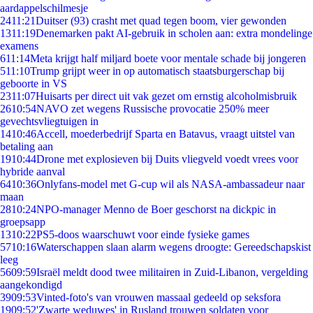
aardappelschilmesje
24
11:21
Duitser (93) crasht met quad tegen boom, vier gewonden
13
11:19
Denemarken pakt AI-gebruik in scholen aan: extra mondelinge
examens
6
11:14
Meta krijgt half miljard boete voor mentale schade bij jongeren
5
11:10
Trump grijpt weer in op automatisch staatsburgerschap bij
geboorte in VS
23
11:07
Huisarts per direct uit vak gezet om ernstig alcoholmisbruik
26
10:54
NAVO zet wegens Russische provocatie 250% meer
gevechtsvliegtuigen in
14
10:46
Accell, moederbedrijf Sparta en Batavus, vraagt uitstel van
betaling aan
19
10:44
Drone met explosieven bij Duits vliegveld voedt vrees voor
hybride aanval
64
10:36
Onlyfans-model met G-cup wil als NASA-ambassadeur naar
maan
28
10:24
NPO-manager Menno de Boer geschorst na dickpic in
groepsapp
13
10:22
PS5-doos waarschuwt voor einde fysieke games
57
10:16
Waterschappen slaan alarm wegens droogte: Gereedschapskist
leeg
56
09:59
Israël meldt dood twee militairen in Zuid-Libanon, vergelding
aangekondigd
39
09:53
Vinted-foto's van vrouwen massaal gedeeld op seksfora
19
09:52
'Zwarte weduwes' in Rusland trouwen soldaten voor