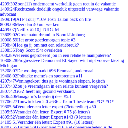
42
09:39
Zoon(11) onderneemt werkelijk geen reet in de vakantie
14
09:24
Rechtszaak dodelijk ongeluk uitgesteld vanwege vakantie
advocaat
19
09:19
[ATP Tour] #169 Tosti Tallon back on fire
80
09:08
Meer dan 40 uur werken.
44
09:07
[Netflix #210] TUDUM
136
09:02
Grote natuurbrand in Noord-Limburg
100
08:59
Het grote goedemorgen topic #3
17
08:40
Hoe ga jij om met een relatiebreuk?
13
08:35
Tony Scott (54) overleden
7
08:28
Wel eens geprobeerd jou in een relatie te manipuleren?
103
08:28
Progressieve Democraat El-Sayed wint nipt voorverkiezing
Michigan
152
08:07
De woningmarkt #96 Eenmaal, andermaal
194
08:02
Politieke meme's en spotprenten #11
42
07:47
Woningtekort: dus ga je woningen slopen, logisch
33
07:43
Zou je vreemdgaan in een relatie kunnen vergeven?
38
07:42
GGZ heeft mij gezond verklaard.
18
06:40
Managarm's boerderij deel #5.1
177
06:27
Touwtrekken 2.0 #636 - Team 1 beste team *G* *O*
198
05:54
Verander een letter expert (7lettereditie) #50
13
05:53
Verander één letter. Expert # 75 (8 letters)
48
05:52
Verander één letter: Expert #143 (9 letters)
141
05:51
Verander één letter: Expert #91 (10 letters)
204
02:55
Trump wil Groenland #16 Het opengrensbeleid is de