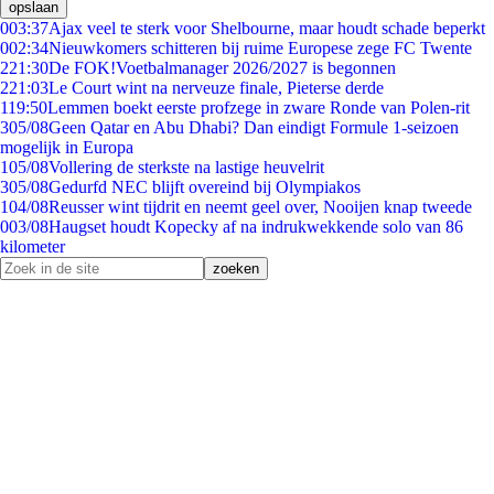
opslaan
0
03:37
Ajax veel te sterk voor Shelbourne, maar houdt schade beperkt
0
02:34
Nieuwkomers schitteren bij ruime Europese zege FC Twente
2
21:30
De FOK!Voetbalmanager 2026/2027 is begonnen
2
21:03
Le Court wint na nerveuze finale, Pieterse derde
1
19:50
Lemmen boekt eerste profzege in zware Ronde van Polen-rit
3
05/08
Geen Qatar en Abu Dhabi? Dan eindigt Formule 1-seizoen
mogelijk in Europa
1
05/08
Vollering de sterkste na lastige heuvelrit
3
05/08
Gedurfd NEC blijft overeind bij Olympiakos
1
04/08
Reusser wint tijdrit en neemt geel over, Nooijen knap tweede
0
03/08
Haugset houdt Kopecky af na indrukwekkende solo van 86
kilometer