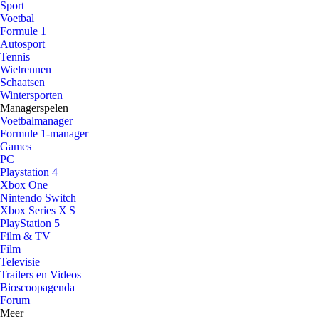
Sport
Voetbal
Formule 1
Autosport
Tennis
Wielrennen
Schaatsen
Wintersporten
Managerspelen
Voetbalmanager
Formule 1-manager
Games
PC
Playstation 4
Xbox One
Nintendo Switch
Xbox Series X|S
PlayStation 5
Film & TV
Film
Televisie
Trailers en Videos
Bioscoopagenda
Forum
Meer