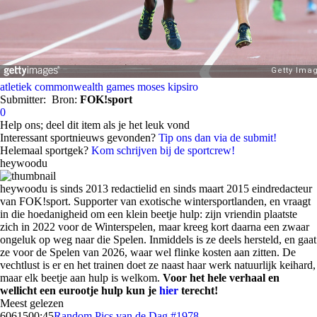
atletiek
commonwealth games
moses kipsiro
Submitter:
Bron:
FOK!sport
0
Help ons; deel dit item als je het leuk vond
Interessant sportnieuws gevonden?
Tip ons dan via de submit!
Helemaal sportgek?
Kom schrijven bij de sportcrew!
heywoodu
heywoodu is sinds 2013 redactielid en sinds maart 2015 eindredacteur
van FOK!sport. Supporter van exotische wintersportlanden, en vraagt
in die hoedanigheid om een klein beetje hulp: zijn vriendin plaatste
zich in 2022 voor de Winterspelen, maar kreeg kort daarna een zwaar
ongeluk op weg naar die Spelen. Inmiddels is ze deels hersteld, en gaat
ze voor de Spelen van 2026, waar wel flinke kosten aan zitten. De
vechtlust is er en het trainen doet ze naast haar werk natuurlijk keihard,
maar elk beetje aan hulp is welkom.
Voor het hele verhaal en
wellicht een eurootje hulp kun je
hier
terecht!
Meest gelezen
60615
00:45
Random Pics van de Dag #1978