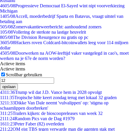
Rusland
46
05/08
Progressieve Democraat El-Sayed wint nipt voorverkiezing
Michigan
14
05/08
Accell, moederbedrijf Sparta en Batavus, vraagt uitstel van
betaling aan
5
05/08
Zomervakantieweerbericht: aanhoudend zomers
1
05/08
Vollering de sterkste na lastige heuvelrit
8
05/08
The Division Resurgence nu gratis op pc
36
05/08
Hackers roven Coldcard-bitcoinwallets leeg voor 114 miljoen
dollar
45
05/08
Doorwerken na AOW-leeftijd vaker vastgelegd in cao's, moet
werken na je 67e de norm worden?
Actieve items
Actieve items
Scrollbar gebruiken
opslaan
43
11:36
Trump wil dat J.D. Vance hem in 2028 opvolgt
11
11:35
Tropische hitte keert zondag terug met lokaal 32 graden
32
11:33
Dikke Van Dale neemt 'vulvalippen' op: 'stigma op
schaamlippen doorbreken'
3
11:25
Trailers kijken: de bioscoopreleases van week 32
21
11:24
Random Pics van de Dag #1979
16
11:23
Peter Faber (82) overleden
2
11:22
OM eist TBS tegen verwarde man die agenten stak met