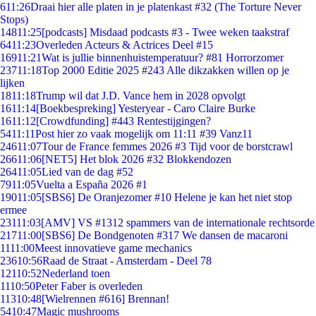
6
11:26
Draai hier alle platen in je platenkast #32 (The Torture Never
Stops)
148
11:25
[podcasts] Misdaad podcasts #3 - Twee weken taakstraf
64
11:23
Overleden Acteurs & Actrices Deel #15
169
11:21
Wat is jullie binnenhuistemperatuur? #81 Horrorzomer
237
11:18
Top 2000 Editie 2025 #243 Alle dikzakken willen op je
lijken
18
11:18
Trump wil dat J.D. Vance hem in 2028 opvolgt
16
11:14
[Boekbespreking] Yesteryear - Caro Claire Burke
16
11:12
[Crowdfunding] #443 Rentestijgingen?
54
11:11
Post hier zo vaak mogelijk om 11:11 #39 Vanz11
246
11:07
Tour de France femmes 2026 #3 Tijd voor de borstcrawl
266
11:06
[NET5] Het blok 2026 #32 Blokkendozen
264
11:05
Lied van de dag #52
79
11:05
Vuelta a España 2026 #1
190
11:05
[SBS6] De Oranjezomer #10 Helene je kan het niet stop
ermee
231
11:03
[AMV] VS #1312 spammers van de internationale rechtsorde
217
11:00
[SBS6] De Bondgenoten #317 We dansen de macaroni
11
11:00
Meest innovatieve game mechanics
236
10:56
Raad de Straat - Amsterdam - Deel 78
121
10:52
Nederland toen
11
10:50
Peter Faber is overleden
113
10:48
[Wielrennen #616] Brennan!
54
10:47
Magic mushrooms