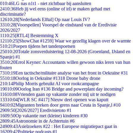
0
10:46
LG nas n1t1 - niet zichtbaar bij aansluiten
24
10:36
Heb jij wel eens (online of irl) te maken gehad met
discriminatie?
126
10:28
[Nederlands Elftal] Op naar Louis IV?
33
10:28
[Voorspellen] Voorspel de eindstand van de Eredivisie
2026/2027
11
10:25
[RTL4] Bestemming X
121
10:25
[ShowChat #1259] Waar we gezellig klagen over de warmte
5
10:21
Poepen tijdens het tandenpoetsen
250
10:20
Totale zonsverduistering 12-08-2026 (Groenland, IJsland en
Spanje) #1
35
10:20
Errol Keyner: Accountants willen gewoon niks leren van hun
fouten
73
10:19
Een tactische/militaire analyse van het front in Oekraïne #31
55
10:18
Oorlog in Oekraïne #1318 Drone baby drone
2
10:14
Philip Morris gebruikt AI voor rookcampagne
190
10:09
Oorlog Iran #136 Bridge and powerplant day incoming?
116
10:08
Vrienden gaan op vakantie zonder mij uit te nodigen
133
10:04
[WLR SC #417] Nieuw deel openen was kaputt
94
10:02
Migranten breken door grens naar Ceuta in Spanje,l #10
29
09:50
[2026/2027] Eredivisietoto #1
16
09:50
Op vakantie met (kleine) kinderen #30
28
09:45
Astronomie in de Achtertuin #6
249
09:43
Asielzoekers #22 : Het Europese migratiepact gaat in
162
09:42
Politieke podcasts #1