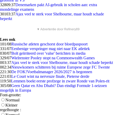
geboorte in VS
328
09:37
Denemarken pakt AI-gebruik in scholen aan: extra
mondelinge examens
301
03:37
Ajax veel te sterk voor Shelbourne, maar houdt schade
beperkt
▼ Advertentie door Refinery89
Lees ook
1
01/08
Russische atleten geschorst door bloedpaspoort
3
31/07
Eenbenige verspringer mag niet naar EK atletiek
0
30/07
Bolt geïrriteerd over 'valse' berichten in media
3
29/07
Wielrenster Pooley stopt na Commonwealth Games
0
03:37
Ajax veel te sterk voor Shelbourne, maar houdt schade beperkt
0
02:34
Nieuwkomers schitteren bij ruime Europese zege FC Twente
2
21:30
De FOK!Voetbalmanager 2026/2027 is begonnen
2
21:03
Le Court wint na nerveuze finale, Pieterse derde
1
19:50
Lemmen boekt eerste profzege in zware Ronde van Polen-rit
3
05/08
Geen Qatar en Abu Dhabi? Dan eindigt Formule 1-seizoen
mogelijk in Europa
Font-grootte:
Normaal
Kleiner
regelhoogte :
Normaal