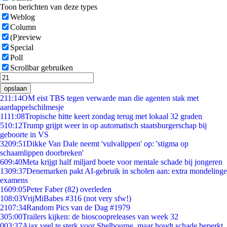
Toon berichten van deze types
Weblog
Column
(P)review
Special
Poll
Scrollbar gebruiken
opslaan
2
11:14
OM eist TBS tegen verwarde man die agenten stak met
aardappelschilmesje
11
11:08
Tropische hitte keert zondag terug met lokaal 32 graden
5
10:12
Trump grijpt weer in op automatisch staatsburgerschap bij
geboorte in VS
32
09:51
Dikke Van Dale neemt 'vulvalippen' op: 'stigma op
schaamlippen doorbreken'
6
09:40
Meta krijgt half miljard boete voor mentale schade bij jongeren
13
09:37
Denemarken pakt AI-gebruik in scholen aan: extra mondelinge
examens
16
09:05
Peter Faber (82) overleden
1
08:03
VrijMiBabes #316 (not very sfw!)
21
07:34
Random Pics van de Dag #1979
3
05:00
Trailers kijken: de bioscoopreleases van week 32
0
03:37
Ajax veel te sterk voor Shelbourne, maar houdt schade beperkt