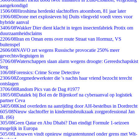
aangekondigd
15
06/08
Hiroshima herdenkt slachtoffers atoombom, 81 jaar later
19
06/08
Drone met explosieven bij Duits vliegveld voedt vrees voor
hybride aanval
34
06/08
Wakker Dier dient klacht in tegen insectenfabriek Protix om
duurzaamheidsclaims
22
06/08
Iran en Oman eens over route Straat van Hormuz, VS
buitenspel
26
06/08
NAVO zet wegens Russische provocatie 250% meer
gevechtsvliegtuigen in
57
06/08
Waterschappen slaan alarm wegens droogte: Gereedschapskist
leeg
1
06/08
Forensics: Crime Scene Detective
23
06/08
Zorgmedewerkster die 's nachts haar vriend bezocht terecht
ontslagen
37
06/08
Random Pics van de Dag #1977
18
05/08
Datalek bij Bol en de Bijenkorf na cyberaanval op logistiek
partner Ceva
34
05/08
Kind overleden na aanrijding door AH-bestelbus in Dordrecht
6
05/08
Nieuw slachtoffer in kindermisbruikzaak zorgprofessional Jan
B. (66)
3
05/08
Geen Qatar en Abu Dhabi? Dan eindigt Formule 1-seizoen
mogelijk in Europa
5
05/08
Litouwen vindt opnieuw migrantentunnel onder grens met Wit-