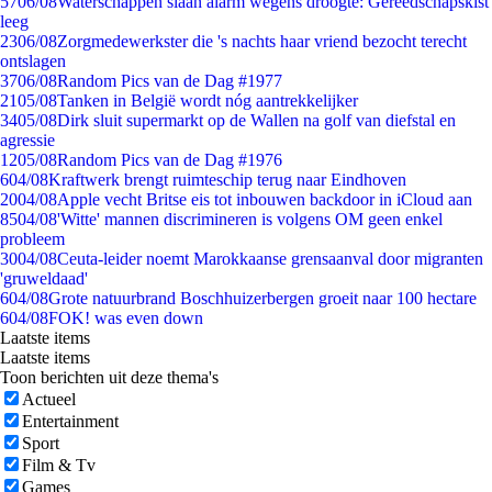
57
06/08
Waterschappen slaan alarm wegens droogte: Gereedschapskist
leeg
23
06/08
Zorgmedewerkster die 's nachts haar vriend bezocht terecht
ontslagen
37
06/08
Random Pics van de Dag #1977
21
05/08
Tanken in België wordt nóg aantrekkelijker
34
05/08
Dirk sluit supermarkt op de Wallen na golf van diefstal en
agressie
12
05/08
Random Pics van de Dag #1976
6
04/08
Kraftwerk brengt ruimteschip terug naar Eindhoven
20
04/08
Apple vecht Britse eis tot inbouwen backdoor in iCloud aan
85
04/08
'Witte' mannen discrimineren is volgens OM geen enkel
probleem
30
04/08
Ceuta-leider noemt Marokkaanse grensaanval door migranten
'gruweldaad'
6
04/08
Grote natuurbrand Boschhuizerbergen groeit naar 100 hectare
6
04/08
FOK! was even down
Laatste items
Laatste items
Toon berichten uit deze thema's
Actueel
Entertainment
Sport
Film & Tv
Games