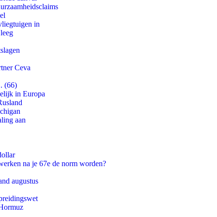
duurzaamheidsclaims
el
iegtuigen in
 leeg
tslagen
rtner Ceva
. (66)
lijk in Europa
Rusland
ichigan
aling aan
ollar
 werken na je 67e de norm worden?
and augustus
preidingswet
n Hormuz