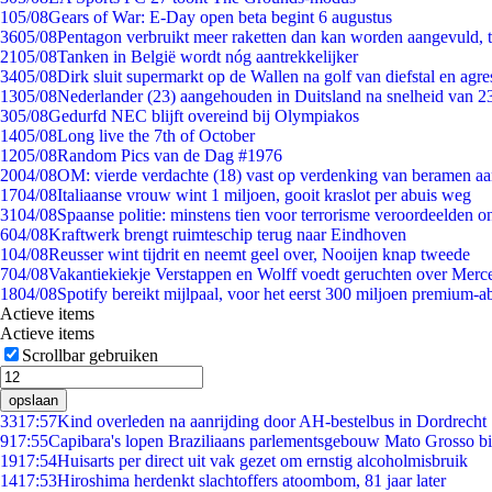
1
05/08
Gears of War: E-Day open beta begint 6 augustus
36
05/08
Pentagon verbruikt meer raketten dan kan worden aangevuld, t
21
05/08
Tanken in België wordt nóg aantrekkelijker
34
05/08
Dirk sluit supermarkt op de Wallen na golf van diefstal en agre
13
05/08
Nederlander (23) aangehouden in Duitsland na snelheid van 
3
05/08
Gedurfd NEC blijft overeind bij Olympiakos
14
05/08
Long live the 7th of October
12
05/08
Random Pics van de Dag #1976
20
04/08
OM: vierde verdachte (18) vast op verdenking van beramen aa
17
04/08
Italiaanse vrouw wint 1 miljoen, gooit kraslot per abuis weg
31
04/08
Spaanse politie: minstens tien voor terrorisme veroordeelden 
6
04/08
Kraftwerk brengt ruimteschip terug naar Eindhoven
1
04/08
Reusser wint tijdrit en neemt geel over, Nooijen knap tweede
7
04/08
Vakantiekiekje Verstappen en Wolff voedt geruchten over Merc
18
04/08
Spotify bereikt mijlpaal, voor het eerst 300 miljoen premium-
Actieve items
Actieve items
Scrollbar gebruiken
opslaan
33
17:57
Kind overleden na aanrijding door AH-bestelbus in Dordrecht
9
17:55
Capibara's lopen Braziliaans parlementsgebouw Mato Grosso b
19
17:54
Huisarts per direct uit vak gezet om ernstig alcoholmisbruik
14
17:53
Hiroshima herdenkt slachtoffers atoombom, 81 jaar later