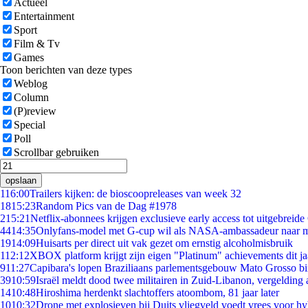
Actueel
Entertainment
Sport
Film & Tv
Games
Toon berichten van deze types
Weblog
Column
(P)review
Special
Poll
Scrollbar gebruiken
opslaan
1
16:00
Trailers kijken: de bioscoopreleases van week 32
18
15:23
Random Pics van de Dag #1978
2
15:21
Netflix-abonnees krijgen exclusieve early access tot uitgebreide
44
14:35
Onlyfans-model met G-cup wil als NASA-ambassadeur naar 
19
14:09
Huisarts per direct uit vak gezet om ernstig alcoholmisbruik
1
12:12
XBOX platform krijgt zijn eigen "Platinum" achievements dit ja
9
11:27
Capibara's lopen Braziliaans parlementsgebouw Mato Grosso b
39
10:59
Israël meldt dood twee militairen in Zuid-Libanon, vergeldin
14
10:48
Hiroshima herdenkt slachtoffers atoombom, 81 jaar later
10
10:32
Drone met explosieven bij Duits vliegveld voedt vrees voor hy