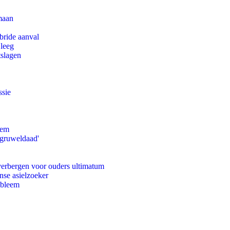
maan
bride aanval
 leeg
tslagen
ssie
eem
'gruweldaad'
 verbergen voor ouders ultimatum
nse asielzoeker
obleem