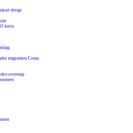
ekort dreigt
ssie
235 km/u
nslag
onder migranten Ceuta
edes-overstap
abonnees
innen