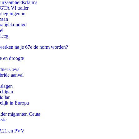
duurzaamheidsclaims
 GTA VI trailer
iegtuigen in
maan
g aangekondigd
el
 leeg
 werken na je 67e de norm worden?
e en droogte
rtner Ceva
bride aanval
tslagen
ichigan
ollar
lijk in Europa
onder migranten Ceuta
ssie
 JA21 en PVV