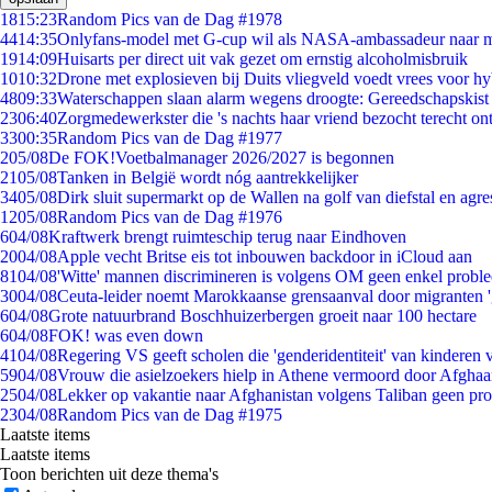
18
15:23
Random Pics van de Dag #1978
44
14:35
Onlyfans-model met G-cup wil als NASA-ambassadeur naar 
19
14:09
Huisarts per direct uit vak gezet om ernstig alcoholmisbruik
10
10:32
Drone met explosieven bij Duits vliegveld voedt vrees voor hy
48
09:33
Waterschappen slaan alarm wegens droogte: Gereedschapskist
23
06:40
Zorgmedewerkster die 's nachts haar vriend bezocht terecht on
33
00:35
Random Pics van de Dag #1977
2
05/08
De FOK!Voetbalmanager 2026/2027 is begonnen
21
05/08
Tanken in België wordt nóg aantrekkelijker
34
05/08
Dirk sluit supermarkt op de Wallen na golf van diefstal en agre
12
05/08
Random Pics van de Dag #1976
6
04/08
Kraftwerk brengt ruimteschip terug naar Eindhoven
20
04/08
Apple vecht Britse eis tot inbouwen backdoor in iCloud aan
81
04/08
'Witte' mannen discrimineren is volgens OM geen enkel probl
30
04/08
Ceuta-leider noemt Marokkaanse grensaanval door migranten 
6
04/08
Grote natuurbrand Boschhuizerbergen groeit naar 100 hectare
6
04/08
FOK! was even down
41
04/08
Regering VS geeft scholen die 'genderidentiteit' van kinderen
59
04/08
Vrouw die asielzoekers hielp in Athene vermoord door Afghaa
25
04/08
Lekker op vakantie naar Afghanistan volgens Taliban geen pr
23
04/08
Random Pics van de Dag #1975
Laatste items
Laatste items
Toon berichten uit deze thema's