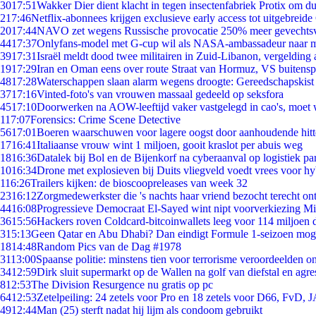
30
17:51
Wakker Dier dient klacht in tegen insectenfabriek Protix om 
2
17:46
Netflix-abonnees krijgen exclusieve early access tot uitgebreide
20
17:44
NAVO zet wegens Russische provocatie 250% meer gevechtsvl
44
17:37
Onlyfans-model met G-cup wil als NASA-ambassadeur naar 
39
17:31
Israël meldt dood twee militairen in Zuid-Libanon, vergeldin
19
17:29
Iran en Oman eens over route Straat van Hormuz, VS buitensp
48
17:28
Waterschappen slaan alarm wegens droogte: Gereedschapskist
37
17:16
Vinted-foto's van vrouwen massaal gedeeld op seksfora
45
17:10
Doorwerken na AOW-leeftijd vaker vastgelegd in cao's, moet
1
17:07
Forensics: Crime Scene Detective
56
17:01
Boeren waarschuwen voor lagere oogst door aanhoudende hitt
17
16:41
Italiaanse vrouw wint 1 miljoen, gooit kraslot per abuis weg
18
16:36
Datalek bij Bol en de Bijenkorf na cyberaanval op logistiek pa
10
16:34
Drone met explosieven bij Duits vliegveld voedt vrees voor hy
1
16:26
Trailers kijken: de bioscoopreleases van week 32
23
16:12
Zorgmedewerkster die 's nachts haar vriend bezocht terecht on
44
16:08
Progressieve Democraat El-Sayed wint nipt voorverkiezing M
36
15:56
Hackers roven Coldcard-bitcoinwallets leeg voor 114 miljoen d
3
15:13
Geen Qatar en Abu Dhabi? Dan eindigt Formule 1-seizoen moge
18
14:48
Random Pics van de Dag #1978
31
13:00
Spaanse politie: minstens tien voor terrorisme veroordeelden 
34
12:59
Dirk sluit supermarkt op de Wallen na golf van diefstal en agre
8
12:53
The Division Resurgence nu gratis op pc
64
12:53
Zetelpeiling: 24 zetels voor Pro en 18 zetels voor D66, FvD,
49
12:44
Man (25) sterft nadat hij lijm als condoom gebruikt