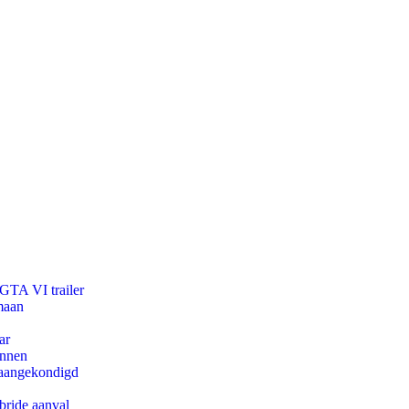
 GTA VI trailer
maan
ar
innen
g aangekondigd
bride aanval