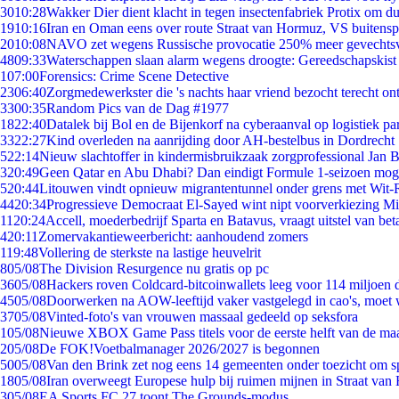
30
10:28
Wakker Dier dient klacht in tegen insectenfabriek Protix om 
19
10:16
Iran en Oman eens over route Straat van Hormuz, VS buitensp
20
10:08
NAVO zet wegens Russische provocatie 250% meer gevechtsvl
48
09:33
Waterschappen slaan alarm wegens droogte: Gereedschapskist
1
07:00
Forensics: Crime Scene Detective
23
06:40
Zorgmedewerkster die 's nachts haar vriend bezocht terecht on
33
00:35
Random Pics van de Dag #1977
18
22:40
Datalek bij Bol en de Bijenkorf na cyberaanval op logistiek pa
33
22:27
Kind overleden na aanrijding door AH-bestelbus in Dordrecht
5
22:14
Nieuw slachtoffer in kindermisbruikzaak zorgprofessional Jan B
3
20:49
Geen Qatar en Abu Dhabi? Dan eindigt Formule 1-seizoen moge
5
20:44
Litouwen vindt opnieuw migrantentunnel onder grens met Wit-
44
20:34
Progressieve Democraat El-Sayed wint nipt voorverkiezing M
11
20:24
Accell, moederbedrijf Sparta en Batavus, vraagt uitstel van bet
4
20:11
Zomervakantieweerbericht: aanhoudend zomers
1
19:48
Vollering de sterkste na lastige heuvelrit
8
05/08
The Division Resurgence nu gratis op pc
36
05/08
Hackers roven Coldcard-bitcoinwallets leeg voor 114 miljoen d
45
05/08
Doorwerken na AOW-leeftijd vaker vastgelegd in cao's, moet
37
05/08
Vinted-foto's van vrouwen massaal gedeeld op seksfora
1
05/08
Nieuwe XBOX Game Pass titels voor de eerste helft van de ma
2
05/08
De FOK!Voetbalmanager 2026/2027 is begonnen
50
05/08
Van den Brink zet nog eens 14 gemeenten onder toezicht om s
18
05/08
Iran overweegt Europese hulp bij ruimen mijnen in Straat va
3
05/08
EA Sports FC 27 toont The Grounds-modus