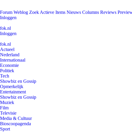
Forum
Weblog
Zoek
Actieve Items
Nieuws
Columns
Reviews
Previe
Inloggen
fok.nl
Inloggen
fok.nl
Actueel
Nederland
Internationaal
Economie
Politiek
Tech
Showbiz en Gossip
Opmerkelijk
Entertainment
Showbiz en Gossip
Muziek
Film
Televisie
Media & Cultuur
Bioscoopagenda
Sport