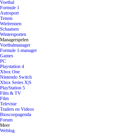
Voetbal
Formule 1
Autosport
Tennis
Wielrennen
Schaatsen
Wintersporten
Managerspelen
Voetbalmanager
Formule 1-manager
Games
PC
Playstation 4
Xbox One
Nintendo Switch
Xbox Series X|S
PlayStation 5
Film & TV
Film
Televisie
Trailers en Videos
Bioscoopagenda
Forum
Meer
Weblog