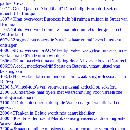
partner Ceva
1
07:52
Geen Qatar en Abu Dhabi? Dan eindigt Formule 1-seizoen
mogelijk in Europa
18
07:49
Iran overweegt Europese hulp bij ruimen mijnen in Straat van
Hormuz
11
07:46
Litouwen vindt opnieuw migrantentunnel onder grens met
Wit-Rusland
6
07:43
Zorgmedewerkster die 's nachts haar vriend bezocht terecht
ontslagen
40
06:59
Doorwerken na AOW-leeftijd vaker vastgelegd in cao's, moet
werken na je 67e de norm worden?
16
06:40
Kind overleden na aanrijding door AH-bestelbus in Dordrecht
8
06:39
Accell, moederbedrijf Sparta en Batavus, vraagt uitstel van
betaling aan
4
03:13
Nieuw slachtoffer in kindermisbruikzaak zorgprofessional Jan
B. (66)
32
00:51
Vinted-foto's van vrouwen massaal gedeeld op seksfora
23
00:51
Onderzoek naar flyers met waarschuwing voor 'Israëlische
oorlogsmisdadigers'
31
00:51
Dirk sluit supermarkt op de Wallen na golf van diefstal en
agressie
20
00:45
Tanken in België wordt nóg aantrekkelijker
30
00:44
Ceuta-leider noemt Marokkaanse grensaanval door migranten
'gruweldaad'
27
00:43
Spaanse politie: minstens tien voor terrorisme veroordeelden