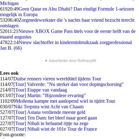
Michigan
619
20:49
Geen Qatar en Abu Dhabi? Dan eindigt Formule 1-seizoen
mogelijk in Europa
532
06:40
Zorgmedewerkster die 's nachts haar vriend bezocht terecht
ontslagen
520
11:21
Nieuwe XBOX Game Pass titels voor de eerste helft van de
maand augustus
478
22:14
Nieuw slachtoffer in kindermisbruikzaak zorgprofessional
Jan B. (66)
▼ Advertentie door Refinery89
Lees ook
1
14/07
Duitse renners vieren wereldtitel tijdens Tour
1
14/07
[Tour] Valverde: "Nu sterker dan voor dopingschorsing"
2
14/07
[Tour] Etappe van vandaag
0
13/07
[Tour] Martin: "Bijzondere ervaring"
11
02/09
Mollema kampte met aanlopend wiel in tijdrit Tour
0
30/07
Niki Terpstra wint Acht van Chaam
5
27/07
[Tour] Astana verdiende meeste geld
1
27/07
[Tour] Ten Dam: het bleef maar goed gaan
2
27/07
[Tour] Nibali in befaamd rijtje na zege
0
27/07
[Tour] Nibali wint de 101e Tour de France
Font-grootte: