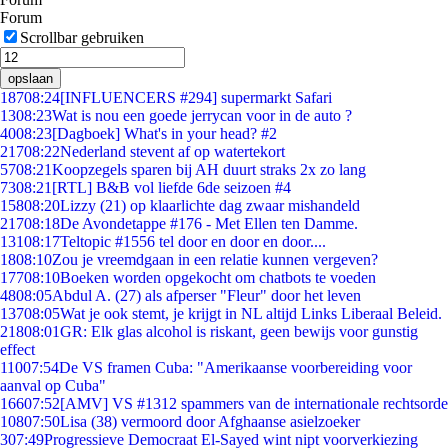
Forum
Scrollbar gebruiken
opslaan
187
08:24
[INFLUENCERS #294] supermarkt Safari
13
08:23
Wat is nou een goede jerrycan voor in de auto ?
40
08:23
[Dagboek] What's in your head? #2
217
08:22
Nederland stevent af op watertekort
57
08:21
Koopzegels sparen bij AH duurt straks 2x zo lang
73
08:21
[RTL] B&B vol liefde 6de seizoen #4
158
08:20
Lizzy (21) op klaarlichte dag zwaar mishandeld
217
08:18
De Avondetappe #176 - Met Ellen ten Damme.
131
08:17
Teltopic #1556 tel door en door en door....
18
08:10
Zou je vreemdgaan in een relatie kunnen vergeven?
177
08:10
Boeken worden opgekocht om chatbots te voeden
48
08:05
Abdul A. (27) als afperser "Fleur" door het leven
137
08:05
Wat je ook stemt, je krijgt in NL altijd Links Liberaal Beleid.
218
08:01
GR: Elk glas alcohol is riskant, geen bewijs voor gunstig
effect
110
07:54
De VS framen Cuba: "Amerikaanse voorbereiding voor
aanval op Cuba"
166
07:52
[AMV] VS #1312 spammers van de internationale rechtsorde
108
07:50
Lisa (38) vermoord door Afghaanse asielzoeker
3
07:49
Progressieve Democraat El-Sayed wint nipt voorverkiezing