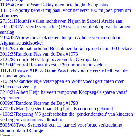
1
18:54
Gears of War: E-Day open beta begint 6 augustus
18
18:16
Spotify bereikt mijlpaal, voor het eerst 300 miljoen premium-
abonnees
27
15:11
Houthi's vallen luchthaven Najran in Saoedi-Arabië aan
20
15:09
OM: vierde verdachte (18) vast op verdenking van beramen
aanslag
59
14:06
Vrouw die asielzoekers hielp in Athene vermoord door
Afghaanse asielzoeker
6
13:26
Grote natuurbrand Boschhuizerbergen groeit naar 100 hectare
30
12:35
Random Pics van de Dag #1973
3
12:28
Gedurfd NEC blijft overeind bij Olympiakos
5
12:04
Control Resonant kost je 30 uur om uit te spelen
1
11:47
Nieuwe XBOX Game Pass titels voor de eerste helft van de
maand augustus
7
10:24
Vakantiekiekje Verstappen en Wolff voedt geruchten over
Mercedes-overstap
32
10:21
Albert Heijn halveert tempo van Koopzegels sparen vanaf
september
80
09:07
Random Pics van de Dag #1798
47
09:07
Man (25) sterft nadat hij lijm als condoom gebruikt
41
08:27
Regering VS geeft scholen die 'genderidentiteit' van kinderen
verbergen voor ouders ultimatum
50
05/08
Twee Syriërs krijgen 11 jaar cel voor brute verkrachting
stomdronken 18-jarige
Forum