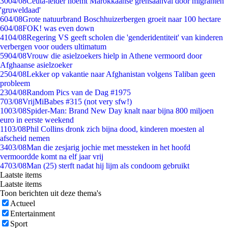
30
04/08
Ceuta-leider noemt Marokkaanse grensaanval door migranten
'gruweldaad'
6
04/08
Grote natuurbrand Boschhuizerbergen groeit naar 100 hectare
6
04/08
FOK! was even down
41
04/08
Regering VS geeft scholen die 'genderidentiteit' van kinderen
verbergen voor ouders ultimatum
59
04/08
Vrouw die asielzoekers hielp in Athene vermoord door
Afghaanse asielzoeker
25
04/08
Lekker op vakantie naar Afghanistan volgens Taliban geen
probleem
23
04/08
Random Pics van de Dag #1975
7
03/08
VrijMiBabes #315 (not very sfw!)
10
03/08
Spider-Man: Brand New Day knalt naar bijna 800 miljoen
euro in eerste weekend
11
03/08
Phil Collins dronk zich bijna dood, kinderen moesten al
afscheid nemen
34
03/08
Man die zesjarig jochie met messteken in het hoofd
vermoordde komt na elf jaar vrij
47
03/08
Man (25) sterft nadat hij lijm als condoom gebruikt
Laatste items
Laatste items
Toon berichten uit deze thema's
Actueel
Entertainment
Sport