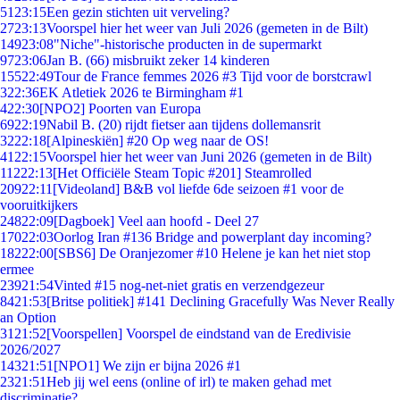
51
23:15
Een gezin stichten uit verveling?
27
23:13
Voorspel hier het weer van Juli 2026 (gemeten in de Bilt)
149
23:08
"Niche"-historische producten in de supermarkt
97
23:06
Jan B. (66) misbruikt zeker 14 kinderen
155
22:49
Tour de France femmes 2026 #3 Tijd voor de borstcrawl
3
22:36
EK Atletiek 2026 te Birmingham #1
4
22:30
[NPO2] Poorten van Europa
69
22:19
Nabil B. (20) rijdt fietser aan tijdens dollemansrit
32
22:18
[Alpineskiën] #20 Op weg naar de OS!
41
22:15
Voorspel hier het weer van Juni 2026 (gemeten in de Bilt)
112
22:13
[Het Officiële Steam Topic #201] Steamrolled
209
22:11
[Videoland] B&B vol liefde 6de seizoen #1 voor de
vooruitkijkers
248
22:09
[Dagboek] Veel aan hoofd - Deel 27
170
22:03
Oorlog Iran #136 Bridge and powerplant day incoming?
182
22:00
[SBS6] De Oranjezomer #10 Helene je kan het niet stop
ermee
239
21:54
Vinted #15 nog-net-niet gratis en verzendgezeur
84
21:53
[Britse politiek] #141 Declining Gracefully Was Never Really
an Option
31
21:52
[Voorspellen] Voorspel de eindstand van de Eredivisie
2026/2027
143
21:51
[NPO1] We zijn er bijna 2026 #1
23
21:51
Heb jij wel eens (online of irl) te maken gehad met
discriminatie?