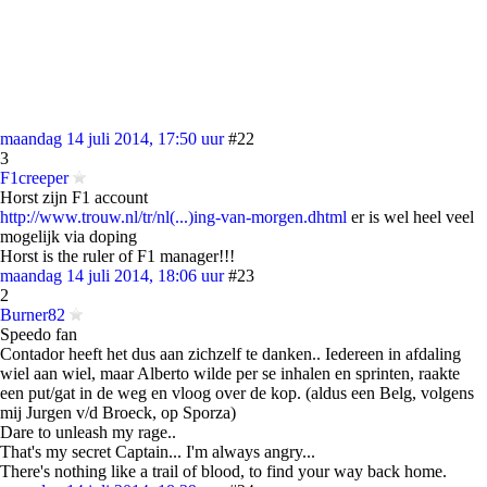
maandag 14 juli 2014, 17:50 uur
#22
3
F1creeper
Horst zijn F1 account
http://www.trouw.nl/tr/nl(...)ing-van-morgen.dhtml
er is wel heel veel
mogelijk via doping
Horst is the ruler of F1 manager!!!
maandag 14 juli 2014, 18:06 uur
#23
2
Burner82
Speedo fan
Contador heeft het dus aan zichzelf te danken.. Iedereen in afdaling
wiel aan wiel, maar Alberto wilde per se inhalen en sprinten, raakte
een put/gat in de weg en vloog over de kop. (aldus een Belg, volgens
mij Jurgen v/d Broeck, op Sporza)
Dare to unleash my rage..
That's my secret Captain... I'm always angry...
There's nothing like a trail of blood, to find your way back home.