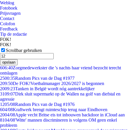
Weblog
Fotoboek
Prijsvragen
Contact
Colofon
Feedback
Tip de redactie
FOK!
FOK!
Scrollbar gebruiken
opslaan
6
06:40
Zorgmedewerkster die 's nachts haar vriend bezocht terecht
ontslagen
25
00:35
Random Pics van de Dag #1977
2
09:50
De FOK!Voetbalmanager 2026/2027 is begonnen
20
09:23
Tanken in België wordt nóg aantrekkelijker
31
09:07
Dirk sluit supermarkt op de Wallen na golf van diefstal en
agressie
12
05/08
Random Pics van de Dag #1976
6
04/08
Kraftwerk brengt ruimteschip terug naar Eindhoven
20
04/08
Apple vecht Britse eis tot inbouwen backdoor in iCloud aan
81
04/08
'Witte' mannen discrimineren is volgens OM geen enkel
probleem