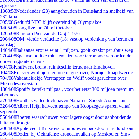
agressie
13
08:53
Nederlander (23) aangehouden in Duitsland na snelheid van
235 km/u
3
05/08
Gedurfd NEC blijft overeind bij Olympiakos
14
05/08
Long live the 7th of October
12
05/08
Random Pics van de Dag #1976
20
04/08
OM: vierde verdachte (18) vast op verdenking van beramen
aanslag
14
04/08
Italiaanse vrouw wint 1 miljoen, gooit kraslot per abuis weg
27
04/08
Spaanse politie: minstens tien voor terrorisme veroordeelden
onder migranten Ceuta
6
04/08
Kraftwerk brengt ruimteschip terug naar Eindhoven
1
04/08
Reusser wint tijdrit en neemt geel over, Nooijen knap tweede
7
04/08
Vakantiekiekje Verstappen en Wolff voedt geruchten over
Mercedes-overstap
18
04/08
Spotify bereikt mijlpaal, voor het eerst 300 miljoen premium-
abonnees
27
04/08
Houthi's vallen luchthaven Najran in Saoedi-Arabië aan
32
04/08
Albert Heijn halveert tempo van Koopzegels sparen vanaf
september
55
04/08
Boeren waarschuwen voor lagere oogst door aanhoudende
hitte en droogte
20
04/08
Apple vecht Britse eis tot inbouwen backdoor in iCloud aan
26
04/08
Doden bij Oekraïense droneaanvallen op Moskou en Sint-