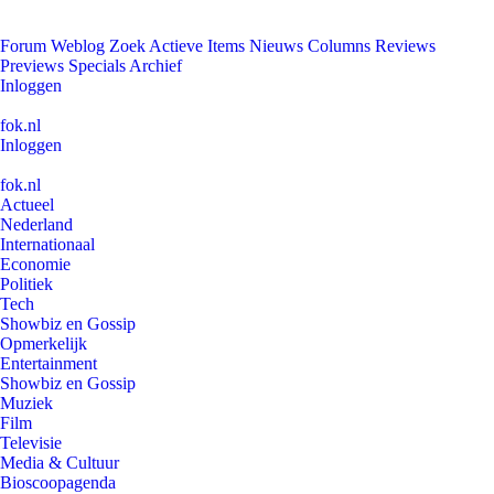
Forum
Weblog
Zoek
Actieve Items
Nieuws
Columns
Reviews
Previews
Specials
Archief
Inloggen
fok.nl
Inloggen
fok.nl
Actueel
Nederland
Internationaal
Economie
Politiek
Tech
Showbiz en Gossip
Opmerkelijk
Entertainment
Showbiz en Gossip
Muziek
Film
Televisie
Media & Cultuur
Bioscoopagenda