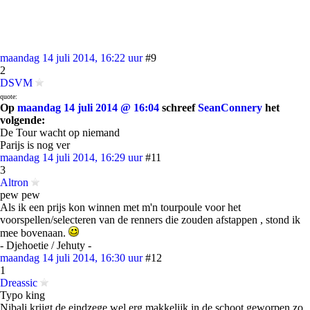
maandag 14 juli 2014, 16:22 uur
#9
2
DSVM
quote:
Op
maandag 14 juli 2014 @ 16:04
schreef
SeanConnery
het
volgende:
De Tour wacht op niemand
Parijs is nog ver
maandag 14 juli 2014, 16:29 uur
#11
3
Altron
pew pew
Als ik een prijs kon winnen met m'n tourpoule voor het
voorspellen/selecteren van de renners die zouden afstappen , stond ik
mee bovenaan.
- Djehoetie / Jehuty -
maandag 14 juli 2014, 16:30 uur
#12
1
Dreassic
Typo king
Nibali krijgt de eindzege wel erg makkelijk in de schoot geworpen zo.