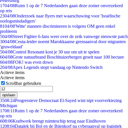
Petersburg
17
04/08
Ruim 1 op de 7 Nederlanders gaan deze zomer onverzekerd
op reis
23
04/08
Onderzoek naar flyers met waarschuwing voor 'Israëlische
oorlogsmisdadigers'
81
04/08
'Witte' mannen discrimineren is volgens OM geen enkel
probleem
5
04/08
Street Fighter 6-fans weer over de zeik vanwege nieuwste patch
30
04/08
Ceuta-leider noemt Marokkaanse grensaanval door migranten
'gruweldaad'
5
04/08
Control Resonant kost je 30 uur om uit te spelen
6
04/08
Grote natuurbrand Boschhuizerbergen groeit naar 100 hectare
6
04/08
FOK! was even down
2
04/08
Apex Legends stopt vandaag op Nintendo Switch
Actieve items
Actieve items
Scrollbar gebruiken
opslaan
35
08:24
Progressieve Democraat El-Sayed wint nipt voorverkiezing
Michigan
17
08:11
Ruim 1 op de 7 Nederlanders gaan deze zomer onverzekerd
op reis
6
08:06
Kraftwerk brengt ruimteschip terug naar Eindhoven
12
08:04
Datalek bij Bol en de Bijenkorf na cyberaanval op logistiek