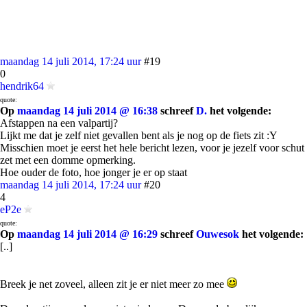
maandag 14 juli 2014, 17:24 uur
#19
0
hendrik64
quote:
Op
maandag 14 juli 2014 @ 16:38
schreef
D.
het volgende:
Afstappen na een valpartij?
Lijkt me dat je zelf niet gevallen bent als je nog op de fiets zit :Y
Misschien moet je eerst het hele bericht lezen, voor je jezelf voor schut
zet met een domme opmerking.
Hoe ouder de foto, hoe jonger je er op staat
maandag 14 juli 2014, 17:24 uur
#20
4
eP2e
quote:
Op
maandag 14 juli 2014 @ 16:29
schreef
Ouwesok
het volgende:
[..]
Breek je net zoveel, alleen zit je er niet meer zo mee