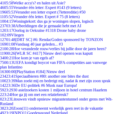
41
05:58
Welke accu's? en halen uit Asie?
46
05:55
Verander één letter: Expert #143 (9 letters)
196
05:53
Verander een letter expert (7lettereditie) #50
11
05:52
Verander één letter. Expert # 75 (8 letters)
10
04:15
Woningtekort: dus ga je woningen slopen, logisch
237
03:38
Afbeeldingen die je gemaakt hebt met AI
12
03:17
Oorlog in Oekraïne #1318 Drone baby drone
1
02:09
Vliegen
127
01:48
[DRT SC] #6: RendacGoden sponsored by TONZON
169
01:08
Vandaag 40 jaar geleden... #3
21
00:28
Hoe veranderde rouw/verlies bij jullie door de jaren heen?
119
00:26
[WLR SC #417] Nieuw deel openen was kaputt
34
00:21
Hoe kom je van egels af?
75
00:13
UEFA kondigt boycot van FIFA-competities aan vanwege
plan Infantino
163
00:00
[PlayStation #184] Nieuw deel
234
23:41
Speciaalbieren #80: another one bites the dust
100
23:39
Man zoekt mij en bedreigt mij, nadat ik met zijn zoon sprak
142
23:36
De EU-politiek #6 Musk naar Europa!
59
23:29
30 asielzoekers kosten 1 miljoen in hotel centrum Haarlem
2
23:24
Hoe ga jij om met een relatiebreuk?
0
23:23
Litouwen vindt opnieuw migrantentunnel onder grens met Wit-
Rusland
38
23:20
Zoon(11) onderneemt werkelijk geen reet in de vakantie
49
23:19
[NPO1] Goedenavond Nederland