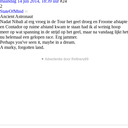
maandag 14 juli 2014, 18:39 uur
#24
2
StateOfMind
Ancient Astronaut
Nadat Nibali al erg vroeg in de Tour het geel droeg en Froome afstapte
en Contador op ruime afstand kwam te staan had ik al weinig hoop
meer op wat spanning in de strijd op het geel, maar na vandaag lijkt het
nu helemaal een gelopen race. Erg jammer.
Perhaps you've seen it, maybe in a dream.
A murky, forgotten land.
▼ Advertentie door Refinery89