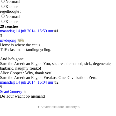
Normaal
Kleiner
regelhoogte :
Normaal
Kleiner
29 reacties
maandag 14 juli 2014, 15:59 uur
#1
3
mvdejong
Home is where the cat is.
TdF : last man
standing
cycling.
And he's gone ....
Sam the American Eagle : You, sir, are a demented, sick, degenerate,
barbaric, naughty freako!
Alice Cooper : Why, thank you!
Sam the American Eagle : Freakos: One. Civilization: Zero.
maandag 14 juli 2014, 16:04 uur
#2
9
SeanConnery
De Tour wacht op niemand
▼ Advertentie door Refinery89