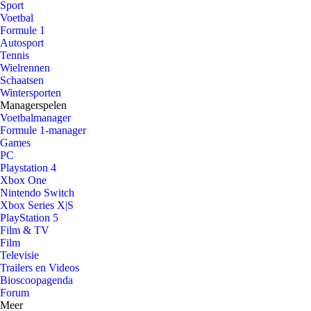
Sport
Voetbal
Formule 1
Autosport
Tennis
Wielrennen
Schaatsen
Wintersporten
Managerspelen
Voetbalmanager
Formule 1-manager
Games
PC
Playstation 4
Xbox One
Nintendo Switch
Xbox Series X|S
PlayStation 5
Film & TV
Film
Televisie
Trailers en Videos
Bioscoopagenda
Forum
Meer