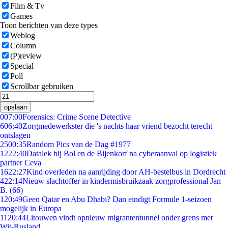
Film & Tv
Games
Toon berichten van deze types
Weblog
Column
(P)review
Special
Poll
Scrollbar gebruiken
opslaan
0
07:00
Forensics: Crime Scene Detective
6
06:40
Zorgmedewerkster die 's nachts haar vriend bezocht terecht
ontslagen
25
00:35
Random Pics van de Dag #1977
12
22:40
Datalek bij Bol en de Bijenkorf na cyberaanval op logistiek
partner Ceva
16
22:27
Kind overleden na aanrijding door AH-bestelbus in Dordrecht
4
22:14
Nieuw slachtoffer in kindermisbruikzaak zorgprofessional Jan
B. (66)
1
20:49
Geen Qatar en Abu Dhabi? Dan eindigt Formule 1-seizoen
mogelijk in Europa
11
20:44
Litouwen vindt opnieuw migrantentunnel onder grens met
Wit-Rusland