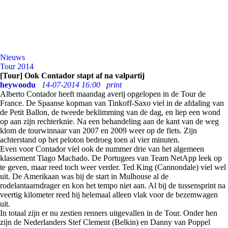
Nieuws
Tour 2014
[Tour] Ook Contador stapt af na valpartij
heywoodu
14-07-2014 16:00
print
Alberto Contador heeft maandag averij opgelopen in de Tour de
France. De Spaanse kopman van Tinkoff-Saxo viel in de afdaling van
de Petit Ballon, de tweede beklimming van de dag, en liep een wond
op aan zijn rechterknie. Na een behandeling aan de kant van de weg
klom de tourwinnaar van 2007 en 2009 weer op de fiets. Zijn
achterstand op het peloton bedroeg toen al vier minuten.
Even voor Contador viel ook de nummer drie van het algemeen
klassement Tiago Machado. De Portugees van Team NetApp leek op
te geven, maar reed toch weer verder. Ted King (Cannondale) viel wel
uit. De Amerikaan was bij de start in Mulhouse al de
rodelantaarndrager en kon het tempo niet aan. Al bij de tussensprint na
veertig kilometer reed hij helemaal alleen vlak voor de bezemwagen
uit.
In totaal zijn er nu zestien renners uitgevallen in de Tour. Onder hen
zijn de Nederlanders Stef Clement (Belkin) en Danny van Poppel