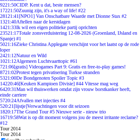
92
21:50
CIDP. Kent u dat, beste mensen?
172
21:50
Zuunig zijn, it's a way of life! #22
281
21:41
[NPO1] Van Onschatbare Waarde met Dionne Stax #2
13
21:40
Aftellen naar de kerstdagen
14
21:33
Ik wil een eigen politieke partij oprichten
235
21:17
Totale zonsverduistering 12-08-2026 (Groenland, IJsland en
Spanje) #1
50
21:16
Zieke Christina Applegate verschijnt voor het laatst op de rode
loper
24
21:12
Natuur en Wild
10
21:12
Algemeen Luchtvaarttopic #61
7
21:06
[gratis] Videogames Part 9: Gratis en free-to-play games!
87
21:02
Protest tegen privatisering Turkse stranden
53
21:00
De Bondgenoten Spoiler Topic #3
142
20:46
[Keuken Kampioen Divisie] #44 Vitesse mag weg
64
20:31
Man wil thuiswerken omdat zijn vrouw borstkanker heeft,
einde carriere
57
20:24
Afvallen met injecties #4
5
20:21
[lijstje]Verwachtingen voor dit seizoen
18
20:17
The Grand Tour #5 Nieuwe serie - nieuw trio
167
19:58
Wat is op dit moment volgens jou de meest irritante reclame?
#12
Tour 2014
Tour 2014