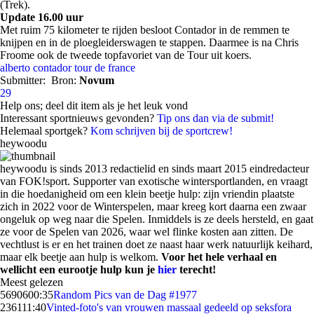
(Trek).
Update 16.00 uur
Met ruim 75 kilometer te rijden besloot Contador in de remmen te
knijpen en in de ploegleiderswagen te stappen. Daarmee is na Chris
Froome ook de tweede topfavoriet van de Tour uit koers.
alberto contador
tour de france
Submitter:
Bron:
Novum
29
Help ons; deel dit item als je het leuk vond
Interessant sportnieuws gevonden?
Tip ons dan via de submit!
Helemaal sportgek?
Kom schrijven bij de sportcrew!
heywoodu
heywoodu is sinds 2013 redactielid en sinds maart 2015 eindredacteur
van FOK!sport. Supporter van exotische wintersportlanden, en vraagt
in die hoedanigheid om een klein beetje hulp: zijn vriendin plaatste
zich in 2022 voor de Winterspelen, maar kreeg kort daarna een zwaar
ongeluk op weg naar die Spelen. Inmiddels is ze deels hersteld, en gaat
ze voor de Spelen van 2026, waar wel flinke kosten aan zitten. De
vechtlust is er en het trainen doet ze naast haar werk natuurlijk keihard,
maar elk beetje aan hulp is welkom.
Voor het hele verhaal en
wellicht een eurootje hulp kun je
hier
terecht!
Meest gelezen
56906
00:35
Random Pics van de Dag #1977
2361
11:40
Vinted-foto's van vrouwen massaal gedeeld op seksfora