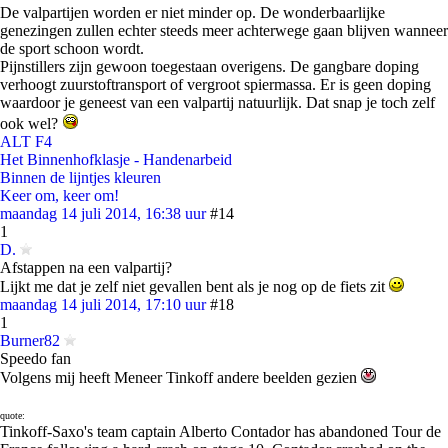
De valpartijen worden er niet minder op. De wonderbaarlijke
genezingen zullen echter steeds meer achterwege gaan blijven wanneer
de sport schoon wordt.
Pijnstillers zijn gewoon toegestaan overigens. De gangbare doping
verhoogt zuurstoftransport of vergroot spiermassa. Er is geen doping
waardoor je geneest van een valpartij natuurlijk. Dat snap je toch zelf
ook wel?
ALT F4
Het Binnenhofklasje - Handenarbeid
Binnen de lijntjes kleuren
Keer om, keer om!
maandag 14 juli 2014, 16:38 uur
#14
1
D.
Afstappen na een valpartij?
Lijkt me dat je zelf niet gevallen bent als je nog op de fiets zit
maandag 14 juli 2014, 17:10 uur
#18
1
Burner82
Speedo fan
Volgens mij heeft Meneer Tinkoff andere beelden gezien
quote:
Tinkoff-Saxo's team captain Alberto Contador has abandoned Tour de