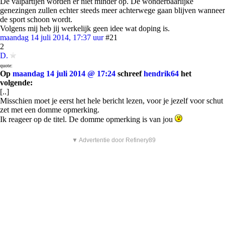
De valpartijen worden er niet minder op. De wonderbaarlijke
genezingen zullen echter steeds meer achterwege gaan blijven wanneer
de sport schoon wordt.
Volgens mij heb jij werkelijk geen idee wat doping is.
maandag 14 juli 2014, 17:37 uur
#21
2
D.
quote:
Op
maandag 14 juli 2014 @ 17:24
schreef
hendrik64
het
volgende:
[..]
Misschien moet je eerst het hele bericht lezen, voor je jezelf voor schut
zet met een domme opmerking.
Ik reageer op de titel. De domme opmerking is van jou
▼ Advertentie door Refinery89