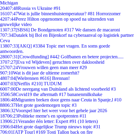
Michigan
204
07:48
Russia vs Ukraine #91
161
07:47
Wat is jullie binnenhuistemperatuur? #81 Horrorzomer
42
07:44
Perez Hilton opgenomen op spoed na uitzenden van
gruwelijke video
13
07:37
[SBS6] De Bondgenoten #317 We dansen de macaroni
7
07:34
Datalek bij Bol en Bijenkorf na cyberaanval op logistiek partner
Ceva
138
07:33
[AKQ] #3384 Topic met vragen. En soms goede
antwoorden.
280
07:31
[Crowdfunding] #442 Golfbanen en betere projecten.....
37
07:27
[Eva vd Wijdeven] geruchten over dakloosheid
257
07:24
Vrouwen willen geen man meer #29
9
07:10
Wat is dit jaar de ultieme zomerhit?
48
07:04
[Wielrennen #616] Brennan!
40
07:03
[Netflix #210] TUDUM
60
07:00
De neergang van Duitsland als lichtend voorbeeld #3
35
06:58
Covid19 the aftermath #17 bananenmilkshake
18
06:48
Migranten breken door grens naar Ceuta in Spanje,l #10
88
06:37
Het grote goedemorgen topic #3
38
06:32
Voorspel hier het weer voor het gehele jaar 2026
187
06:23
Politieke meme's en spotprenten #11
139
06:21
Verander één letter: Expert #91 (10 letters)
19
06:04
Het grote dagelijkse Trump nieuws topic #31
7
06:01
[ATP Tour] #169 Tosti Tallon back on fire