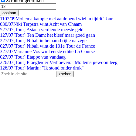
Scrollbar gebruiken
opslaan
11
02/09
Mollema kampte met aanlopend wiel in tijdrit Tour
0
30/07
Niki Terpstra wint Acht van Chaam
5
27/07
[Tour] Astana verdiende meeste geld
1
27/07
[Tour] Ten Dam: het bleef maar goed gaan
2
27/07
[Tour] Nibali in befaamd rijtje na zege
0
27/07
[Tour] Nibali wint de 101e Tour de France
3
27/07
Marianne Vos wint eerste editie La Course
0
27/07
[Tour] Etappe van vandaag
2
26/07
[Tour] Ploegleider Verhoeven: "Mollema gewoon leeg"
1
26/07
[Tour] Martin: "Ik stond onder druk"