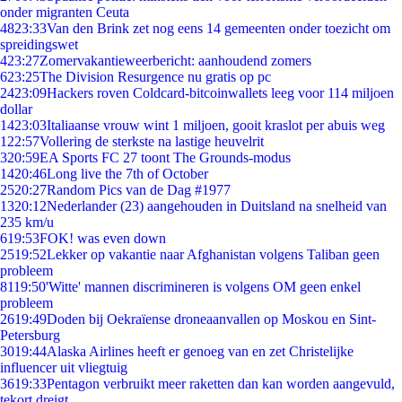
onder migranten Ceuta
48
23:33
Van den Brink zet nog eens 14 gemeenten onder toezicht om
spreidingswet
4
23:27
Zomervakantieweerbericht: aanhoudend zomers
6
23:25
The Division Resurgence nu gratis op pc
24
23:09
Hackers roven Coldcard-bitcoinwallets leeg voor 114 miljoen
dollar
14
23:03
Italiaanse vrouw wint 1 miljoen, gooit kraslot per abuis weg
1
22:57
Vollering de sterkste na lastige heuvelrit
3
20:59
EA Sports FC 27 toont The Grounds-modus
14
20:46
Long live the 7th of October
25
20:27
Random Pics van de Dag #1977
13
20:12
Nederlander (23) aangehouden in Duitsland na snelheid van
235 km/u
6
19:53
FOK! was even down
25
19:52
Lekker op vakantie naar Afghanistan volgens Taliban geen
probleem
81
19:50
'Witte' mannen discrimineren is volgens OM geen enkel
probleem
26
19:49
Doden bij Oekraïense droneaanvallen op Moskou en Sint-
Petersburg
30
19:44
Alaska Airlines heeft er genoeg van en zet Christelijke
influencer uit vliegtuig
36
19:33
Pentagon verbruikt meer raketten dan kan worden aangevuld,
tekort dreigt