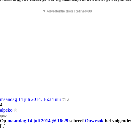
▼ Advertentie door Refinery89
maandag 14 juli 2014, 16:34 uur
#13
4
alpeko
quote:
Op
maandag 14 juli 2014 @ 16:29
schreef
Ouwesok
het volgende:
[..]