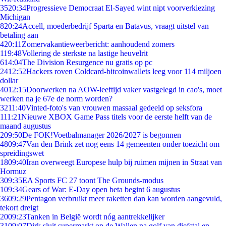
35
20:34
Progressieve Democraat El-Sayed wint nipt voorverkiezing
Michigan
8
20:24
Accell, moederbedrijf Sparta en Batavus, vraagt uitstel van
betaling aan
4
20:11
Zomervakantieweerbericht: aanhoudend zomers
1
19:48
Vollering de sterkste na lastige heuvelrit
6
14:04
The Division Resurgence nu gratis op pc
24
12:52
Hackers roven Coldcard-bitcoinwallets leeg voor 114 miljoen
dollar
40
12:15
Doorwerken na AOW-leeftijd vaker vastgelegd in cao's, moet
werken na je 67e de norm worden?
32
11:40
Vinted-foto's van vrouwen massaal gedeeld op seksfora
1
11:21
Nieuwe XBOX Game Pass titels voor de eerste helft van de
maand augustus
2
09:50
De FOK!Voetbalmanager 2026/2027 is begonnen
48
09:47
Van den Brink zet nog eens 14 gemeenten onder toezicht om
spreidingswet
18
09:40
Iran overweegt Europese hulp bij ruimen mijnen in Straat van
Hormuz
3
09:35
EA Sports FC 27 toont The Grounds-modus
1
09:34
Gears of War: E-Day open beta begint 6 augustus
36
09:29
Pentagon verbruikt meer raketten dan kan worden aangevuld,
tekort dreigt
20
09:23
Tanken in België wordt nóg aantrekkelijker
31
09:07
Dirk sluit supermarkt op de Wallen na golf van diefstal en