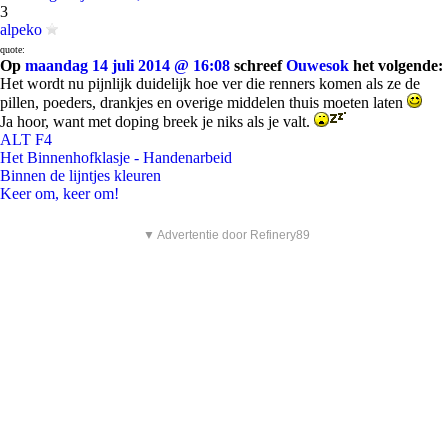
3
alpeko
quote:
Op
maandag 14 juli 2014 @ 16:08
schreef
Ouwesok
het volgende:
Het wordt nu pijnlijk duidelijk hoe ver die renners komen als ze de
pillen, poeders, drankjes en overige middelen thuis moeten laten
Ja hoor, want met doping breek je niks als je valt.
ALT F4
Het Binnenhofklasje - Handenarbeid
Binnen de lijntjes kleuren
Keer om, keer om!
▼ Advertentie door Refinery89