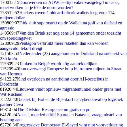
1700
12:15
Doorwerken na AOW-leeftijd vaker vastgelegd in cao's,
moet werken na je 67e de norm worden?
1585
12:52
Hackers roven Coldcard-bitcoinwallets leeg voor 114
miljoen dollar
1508
09:07
Dirk sluit supermarkt op de Wallen na golf van diefstal en
agressie
1405
09:47
Van den Brink zet nog eens 14 gemeenten onder toezicht
om spreidingswet
1280
09:29
Pentagon verbruikt meer raketten dan kan worden
aangevuld, tekort dreigt
1215
08:53
Nederlander (23) aangehouden in Duitsland na snelheid van
235 km/u
1156
09:23
Tanken in België wordt nóg aantrekkelijker
1152
09:40
Iran overweegt Europese hulp bij ruimen mijnen in Straat
van Hormuz
941
22:27
Kind overleden na aanrijding door AH-bestelbus in
Dordrecht
819
20:44
Litouwen vindt opnieuw migrantentunnel onder grens met
Wit-Rusland
752
22:40
Datalek bij Bol en de Bijenkorf na cyberaanval op logistiek
partner Ceva
698
14:04
The Division Resurgence nu gratis op pc
641
20:24
Accell, moederbedrijf Sparta en Batavus, vraagt uitstel van
betaling aan
627
20:34
Progressieve Democraat El-Sayed wint nipt voorverkiezing