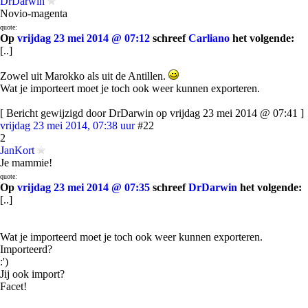
DrDarwin
Novio-magenta
quote:
Op
vrijdag 23 mei 2014 @ 07:12
schreef
Carliano
het volgende:
[..]
Zowel uit Marokko als uit de Antillen.
Wat je importeert moet je toch ook weer kunnen exporteren.
[ Bericht gewijzigd door DrDarwin op vrijdag 23 mei 2014 @ 07:41 ]
vrijdag 23 mei 2014, 07:38 uur
#22
2
JanKort
Je mammie!
quote:
Op
vrijdag 23 mei 2014 @ 07:35
schreef
DrDarwin
het volgende:
[..]
Wat je importeerd moet je toch ook weer kunnen exporteren.
Importeerd?
:')
Jij ook import?
Facet!