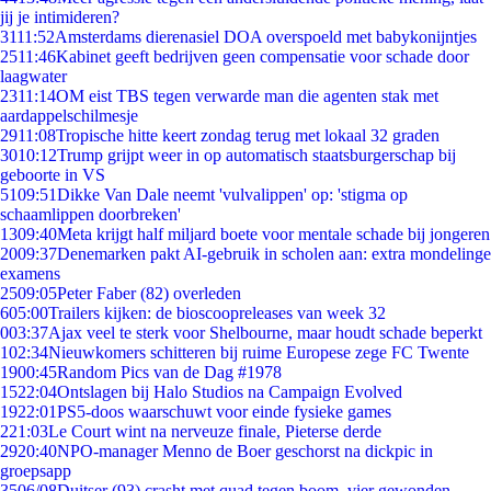
jij je intimideren?
31
11:52
Amsterdams dierenasiel DOA overspoeld met babykonijntjes
25
11:46
Kabinet geeft bedrijven geen compensatie voor schade door
laagwater
23
11:14
OM eist TBS tegen verwarde man die agenten stak met
aardappelschilmesje
29
11:08
Tropische hitte keert zondag terug met lokaal 32 graden
30
10:12
Trump grijpt weer in op automatisch staatsburgerschap bij
geboorte in VS
51
09:51
Dikke Van Dale neemt 'vulvalippen' op: 'stigma op
schaamlippen doorbreken'
13
09:40
Meta krijgt half miljard boete voor mentale schade bij jongeren
20
09:37
Denemarken pakt AI-gebruik in scholen aan: extra mondelinge
examens
25
09:05
Peter Faber (82) overleden
6
05:00
Trailers kijken: de bioscoopreleases van week 32
0
03:37
Ajax veel te sterk voor Shelbourne, maar houdt schade beperkt
1
02:34
Nieuwkomers schitteren bij ruime Europese zege FC Twente
19
00:45
Random Pics van de Dag #1978
15
22:04
Ontslagen bij Halo Studios na Campaign Evolved
19
22:01
PS5-doos waarschuwt voor einde fysieke games
2
21:03
Le Court wint na nerveuze finale, Pieterse derde
29
20:40
NPO-manager Menno de Boer geschorst na dickpic in
groepsapp
35
06/08
Duitser (93) crasht met quad tegen boom, vier gewonden