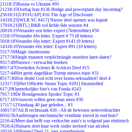
211
18:35
Russia vs Ukraine #91
212
18:35
Oorlog Iran #136 Bridge and powerplant day incoming?
256
18:31
[UFO/UAP] #16 The Age of Disclosure
143
18:25
[WLR SC #417] Nieuw deel openen was kaputt
179
18:21
[RTL] B&B vol liefde 6de seizoen #4
200
18:19
Verander een letter expert (7lettereditie) #50
15
18:19
Verander één letter. Expert # 75 (8 letters)
50
18:18
Verander één letter: Expert #143 (9 letters)
143
18:16
Verander één letter: Expert #91 (10 letters)
55
17:59
Magic mushrooms
27
17:56
Single mannen verplichtsingle moeders laten daten?
95
17:49
Nieuwe / verwachte boeken
89
17:47
Overleden Acteurs & Actrices Deel #15
52
17:44
Het grote dagelijkse Trump nieuws topic #31
85
17:36
Hoe denkt God echt over homo-seksualiteit? deel 4
123
17:35
[Het Officiële Steam Topic #201] Steamrolled
6
17:29
Opmerkelijke foto's van Funda #243
79
17:19
De Bondgenoten Spoiler Topic #3
67
17:16
Vrouwen willen geen man meer #30
171
17:12
Vandaag 40 jaar geleden... #3
100
17:07
Ali B rechtszaak #26 - Ali de bewezen serieverkrachter
60
16:56
Aanbrengen mechanische ventilatie zinvol in oud huis?
22
16:42
Meer dan helft van verkochte auto's is volgend jaar elektrisch
76
16:41
Huisarts doet haar werk onder invloed van alcohol
105
16:34
[Breien] Deel 21, met zomerbreisels