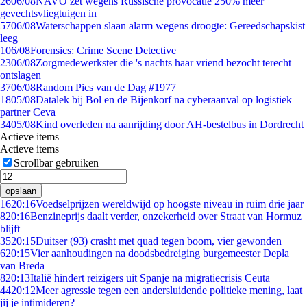
26
06/08
NAVO zet wegens Russische provocatie 250% meer
gevechtsvliegtuigen in
57
06/08
Waterschappen slaan alarm wegens droogte: Gereedschapskist
leeg
1
06/08
Forensics: Crime Scene Detective
23
06/08
Zorgmedewerkster die 's nachts haar vriend bezocht terecht
ontslagen
37
06/08
Random Pics van de Dag #1977
18
05/08
Datalek bij Bol en de Bijenkorf na cyberaanval op logistiek
partner Ceva
34
05/08
Kind overleden na aanrijding door AH-bestelbus in Dordrecht
Actieve items
Actieve items
Scrollbar gebruiken
opslaan
16
20:16
Voedselprijzen wereldwijd op hoogste niveau in ruim drie jaar
8
20:16
Benzineprijs daalt verder, onzekerheid over Straat van Hormuz
blijft
35
20:15
Duitser (93) crasht met quad tegen boom, vier gewonden
6
20:15
Vier aanhoudingen na doodsbedreiging burgemeester Depla
van Breda
8
20:13
Italië hindert reizigers uit Spanje na migratiecrisis Ceuta
44
20:12
Meer agressie tegen een andersluidende politieke mening, laat
jij je intimideren?