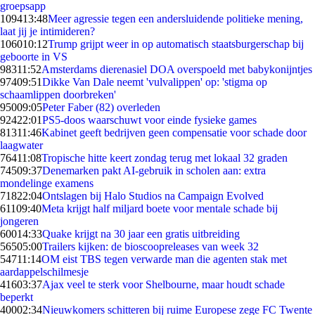
groepsapp
1094
13:48
Meer agressie tegen een andersluidende politieke mening,
laat jij je intimideren?
1060
10:12
Trump grijpt weer in op automatisch staatsburgerschap bij
geboorte in VS
983
11:52
Amsterdams dierenasiel DOA overspoeld met babykonijntjes
974
09:51
Dikke Van Dale neemt 'vulvalippen' op: 'stigma op
schaamlippen doorbreken'
950
09:05
Peter Faber (82) overleden
924
22:01
PS5-doos waarschuwt voor einde fysieke games
813
11:46
Kabinet geeft bedrijven geen compensatie voor schade door
laagwater
764
11:08
Tropische hitte keert zondag terug met lokaal 32 graden
745
09:37
Denemarken pakt AI-gebruik in scholen aan: extra
mondelinge examens
718
22:04
Ontslagen bij Halo Studios na Campaign Evolved
611
09:40
Meta krijgt half miljard boete voor mentale schade bij
jongeren
600
14:33
Quake krijgt na 30 jaar een gratis uitbreiding
565
05:00
Trailers kijken: de bioscoopreleases van week 32
547
11:14
OM eist TBS tegen verwarde man die agenten stak met
aardappelschilmesje
416
03:37
Ajax veel te sterk voor Shelbourne, maar houdt schade
beperkt
400
02:34
Nieuwkomers schitteren bij ruime Europese zege FC Twente