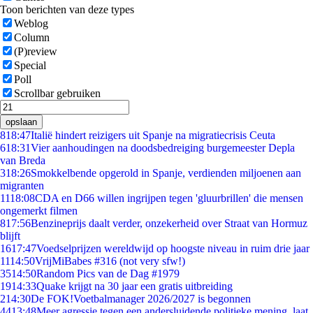
Toon berichten van deze types
Weblog
Column
(P)review
Special
Poll
Scrollbar gebruiken
opslaan
8
18:47
Italië hindert reizigers uit Spanje na migratiecrisis Ceuta
6
18:31
Vier aanhoudingen na doodsbedreiging burgemeester Depla
van Breda
3
18:26
Smokkelbende opgerold in Spanje, verdienden miljoenen aan
migranten
11
18:08
CDA en D66 willen ingrijpen tegen 'gluurbrillen' die mensen
ongemerkt filmen
8
17:56
Benzineprijs daalt verder, onzekerheid over Straat van Hormuz
blijft
16
17:47
Voedselprijzen wereldwijd op hoogste niveau in ruim drie jaar
11
14:50
VrijMiBabes #316 (not very sfw!)
35
14:50
Random Pics van de Dag #1979
19
14:33
Quake krijgt na 30 jaar een gratis uitbreiding
2
14:30
De FOK!Voetbalmanager 2026/2027 is begonnen
44
13:48
Meer agressie tegen een andersluidende politieke mening, laat