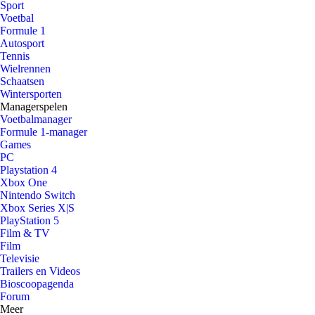
Sport
Voetbal
Formule 1
Autosport
Tennis
Wielrennen
Schaatsen
Wintersporten
Managerspelen
Voetbalmanager
Formule 1-manager
Games
PC
Playstation 4
Xbox One
Nintendo Switch
Xbox Series X|S
PlayStation 5
Film & TV
Film
Televisie
Trailers en Videos
Bioscoopagenda
Forum
Meer