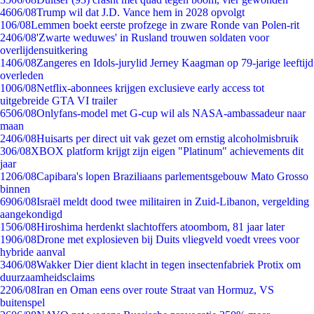
46
06/08
Trump wil dat J.D. Vance hem in 2028 opvolgt
1
06/08
Lemmen boekt eerste profzege in zware Ronde van Polen-rit
24
06/08
'Zwarte weduwes' in Rusland trouwen soldaten voor
overlijdensuitkering
14
06/08
Zangeres en Idols-jurylid Jerney Kaagman op 79-jarige leeftijd
overleden
10
06/08
Netflix-abonnees krijgen exclusieve early access tot
uitgebreide GTA VI trailer
65
06/08
Onlyfans-model met G-cup wil als NASA-ambassadeur naar
maan
24
06/08
Huisarts per direct uit vak gezet om ernstig alcoholmisbruik
3
06/08
XBOX platform krijgt zijn eigen "Platinum" achievements dit
jaar
12
06/08
Capibara's lopen Braziliaans parlementsgebouw Mato Grosso
binnen
69
06/08
Israël meldt dood twee militairen in Zuid-Libanon, vergelding
aangekondigd
15
06/08
Hiroshima herdenkt slachtoffers atoombom, 81 jaar later
19
06/08
Drone met explosieven bij Duits vliegveld voedt vrees voor
hybride aanval
34
06/08
Wakker Dier dient klacht in tegen insectenfabriek Protix om
duurzaamheidsclaims
22
06/08
Iran en Oman eens over route Straat van Hormuz, VS
buitenspel