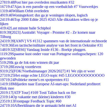
278
19:48
Post hier pas overleden muzikanten #32
167
19:47
Ajax is een parodie op een voetbalclub #7 Vuurwerkjes
13
19:46
William Orbit overleden
49
19:46
Woningtekort: dus ga je woningen slopen, logisch
241
19:46
Top 2000 Editie 2025 #243 Alle dikzakken willen op je
lijken
4
19:42
Last minute balie Schiphol
8
19:39
[2023] Australië: Voyager - Promise #2 - Ze komen naar
Tilburg
243
19:39
[AMV] VS #1312 spammers van de internationale rechtsorde
74
19:36
Een tactische/militaire analyse van het front in Oekraïne #31
148
19:32
[SBS6] Vandaag Inside #136 - Boekje pluggen.
11
19:29
Spaanse kust onder vuur van Portugese oorlogsschepen: 120
gewonden
5
19:29
Ik ga de fok-toto winnen dit jaar
37
19:28
Eeuwig voortleven
93
19:25
[FOK!Voetbalmanager 2026/2027] #1 We zijn er weer
273
19:25
Het enige echte LEGO-topic #45 LEGOOOOOOOOOOO
197
19:24
Politieke meme's en spotprenten #11
14
19:18
Miljarden naar Europese AI-start-ups: Nederland profiteert
flink mee
20
19:17
[ATP Tour] #169 Tosti Tallon back on fire
23
19:14
Op vakantie met (kleine) kinderen #30
235
19:13
Frontpage Feedback Topic #60
247
19:10
Afbeeldingen die je gemaakt hebt met AI