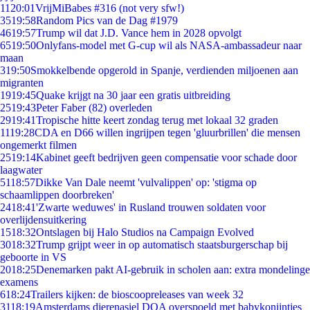
11
20:01
VrijMiBabes #316 (not very sfw!)
35
19:58
Random Pics van de Dag #1979
46
19:57
Trump wil dat J.D. Vance hem in 2028 opvolgt
65
19:50
Onlyfans-model met G-cup wil als NASA-ambassadeur naar
maan
3
19:50
Smokkelbende opgerold in Spanje, verdienden miljoenen aan
migranten
19
19:45
Quake krijgt na 30 jaar een gratis uitbreiding
25
19:43
Peter Faber (82) overleden
29
19:41
Tropische hitte keert zondag terug met lokaal 32 graden
11
19:28
CDA en D66 willen ingrijpen tegen 'gluurbrillen' die mensen
ongemerkt filmen
25
19:14
Kabinet geeft bedrijven geen compensatie voor schade door
laagwater
51
18:57
Dikke Van Dale neemt 'vulvalippen' op: 'stigma op
schaamlippen doorbreken'
24
18:41
'Zwarte weduwes' in Rusland trouwen soldaten voor
overlijdensuitkering
15
18:32
Ontslagen bij Halo Studios na Campaign Evolved
30
18:32
Trump grijpt weer in op automatisch staatsburgerschap bij
geboorte in VS
20
18:25
Denemarken pakt AI-gebruik in scholen aan: extra mondelinge
examens
6
18:24
Trailers kijken: de bioscoopreleases van week 32
31
18:19
Amsterdams dierenasiel DOA overspoeld met babykonijntjes