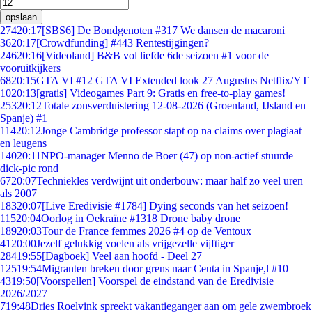
opslaan
274
20:17
[SBS6] De Bondgenoten #317 We dansen de macaroni
36
20:17
[Crowdfunding] #443 Rentestijgingen?
246
20:16
[Videoland] B&B vol liefde 6de seizoen #1 voor de
vooruitkijkers
68
20:15
GTA VI #12 GTA VI Extended look 27 Augustus Netflix/YT
10
20:13
[gratis] Videogames Part 9: Gratis en free-to-play games!
253
20:12
Totale zonsverduistering 12-08-2026 (Groenland, IJsland en
Spanje) #1
114
20:12
Jonge Cambridge professor stapt op na claims over plagiaat
en leugens
140
20:11
NPO-manager Menno de Boer (47) op non-actief stuurde
dick-pic rond
67
20:07
Techniekles verdwijnt uit onderbouw: maar half zo veel uren
als 2007
183
20:07
[Live Eredivisie #1784] Dying seconds van het seizoen!
115
20:04
Oorlog in Oekraïne #1318 Drone baby drone
189
20:03
Tour de France femmes 2026 #4 op de Ventoux
41
20:00
Jezelf gelukkig voelen als vrijgezelle vijftiger
284
19:55
[Dagboek] Veel aan hoofd - Deel 27
125
19:54
Migranten breken door grens naar Ceuta in Spanje,l #10
43
19:50
[Voorspellen] Voorspel de eindstand van de Eredivisie
2026/2027
7
19:48
Dries Roelvink spreekt vakantieganger aan om gele zwembroek