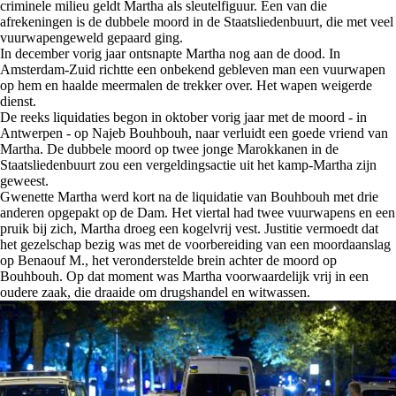
criminele milieu geldt Martha als sleutelfiguur. Een van die
afrekeningen is de dubbele moord in de Staatsliedenbuurt, die met veel
vuurwapengeweld gepaard ging.
In december vorig jaar ontsnapte Martha nog aan de dood. In
Amsterdam-Zuid richtte een onbekend gebleven man een vuurwapen
op hem en haalde meermalen de trekker over. Het wapen weigerde
dienst.
De reeks liquidaties begon in oktober vorig jaar met de moord - in
Antwerpen - op Najeb Bouhbouh, naar verluidt een goede vriend van
Martha. De dubbele moord op twee jonge Marokkanen in de
Staatsliedenbuurt zou een vergeldingsactie uit het kamp-Martha zijn
geweest.
Gwenette Martha werd kort na de liquidatie van Bouhbouh met drie
anderen opgepakt op de Dam. Het viertal had twee vuurwapens en een
pruik bij zich, Martha droeg een kogelvrij vest. Justitie vermoedt dat
het gezelschap bezig was met de voorbereiding van een moordaanslag
op Benaouf M., het veronderstelde brein achter de moord op
Bouhbouh. Op dat moment was Martha voorwaardelijk vrij in een
oudere zaak, die draaide om drugshandel en witwassen.