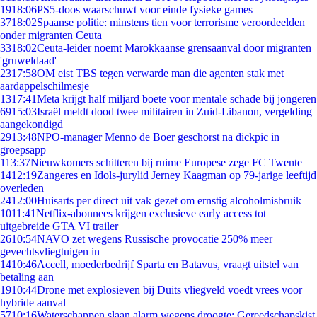
19
18:06
PS5-doos waarschuwt voor einde fysieke games
37
18:02
Spaanse politie: minstens tien voor terrorisme veroordeelden
onder migranten Ceuta
33
18:02
Ceuta-leider noemt Marokkaanse grensaanval door migranten
'gruweldaad'
23
17:58
OM eist TBS tegen verwarde man die agenten stak met
aardappelschilmesje
13
17:41
Meta krijgt half miljard boete voor mentale schade bij jongeren
69
15:03
Israël meldt dood twee militairen in Zuid-Libanon, vergelding
aangekondigd
29
13:48
NPO-manager Menno de Boer geschorst na dickpic in
groepsapp
1
13:37
Nieuwkomers schitteren bij ruime Europese zege FC Twente
14
12:19
Zangeres en Idols-jurylid Jerney Kaagman op 79-jarige leeftijd
overleden
24
12:00
Huisarts per direct uit vak gezet om ernstig alcoholmisbruik
10
11:41
Netflix-abonnees krijgen exclusieve early access tot
uitgebreide GTA VI trailer
26
10:54
NAVO zet wegens Russische provocatie 250% meer
gevechtsvliegtuigen in
14
10:46
Accell, moederbedrijf Sparta en Batavus, vraagt uitstel van
betaling aan
19
10:44
Drone met explosieven bij Duits vliegveld voedt vrees voor
hybride aanval
57
10:16
Waterschappen slaan alarm wegens droogte: Gereedschapskist