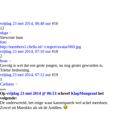
vrijdag 23 mei 2014, 06:48 uur
#16
12
ukga
Siewosie baas
foto
http://members1.chello.nl/~r.regeer/avatar/069.jpg
vrijdag 23 mei 2014, 07:10 uur
#18
2
hoas
Gevolg is wel dat een grote jongen, nu nog groter geworden is.
Trietse bedoening.
vrijdag 23 mei 2014, 07:12 uur
#19
1
Carliano
quote:
Op
vrijdag 23 mei 2014 @ 06:53
schreef
KlapMongeaul
het
volgende:
De onderwereld, het enige waar kansenparels wel actief meedoen.
Zowel uit Marokko als uit de Antillen.