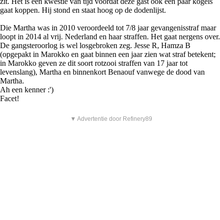
zit. Het is een kwestie van tijd voordat deze gast ook een paar kogels
gaat koppen. Hij stond en staat hoog op de dodenlijst.
Die Martha was in 2010 veroordeeld tot 7/8 jaar gevangenisstraf maar
loopt in 2014 al vrij. Nederland en haar straffen. Het gaat nergens over.
De gangsteroorlog is wel losgebroken zeg. Jesse R, Hamza B
(opgepakt in Marokko en gaat binnen een jaar zien wat straf betekent;
in Marokko geven ze dit soort rotzooi straffen van 17 jaar tot
levenslang), Martha en binnenkort Benaouf vanwege de dood van
Martha.
Ah een kenner :')
Facet!
▼ Advertentie door Refinery89