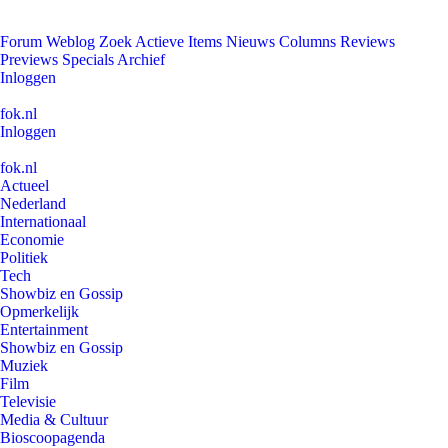
Forum
Weblog
Zoek
Actieve Items
Nieuws
Columns
Reviews
Previews
Specials
Archief
Inloggen
fok.nl
Inloggen
fok.nl
Actueel
Nederland
Internationaal
Economie
Politiek
Tech
Showbiz en Gossip
Opmerkelijk
Entertainment
Showbiz en Gossip
Muziek
Film
Televisie
Media & Cultuur
Bioscoopagenda