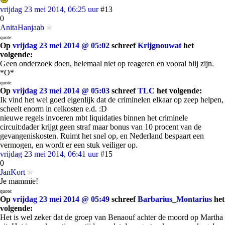
vrijdag 23 mei 2014, 06:25 uur
#13
0
AnitaHanjaab
quote:
Op
vrijdag 23 mei 2014 @ 05:02
schreef
Krijgnouwat
het
volgende:
Geen onderzoek doen, helemaal niet op reageren en vooral blij zijn.
*O*
quote:
Op
vrijdag 23 mei 2014 @ 05:03
schreef
TLC
het volgende:
Ik vind het wel goed eigenlijk dat de criminelen elkaar op zeep helpen,
scheelt enorm in celkosten e.d. :D
nieuwe regels invoeren mbt liquidaties binnen het criminele
circuit:dader krijgt geen straf maar bonus van 10 procent van de
gevangeniskosten. Ruimt het snel op, en Nederland bespaart een
vermogen, en wordt er een stuk veiliger op.
vrijdag 23 mei 2014, 06:41 uur
#15
0
JanKort
Je mammie!
quote:
Op
vrijdag 23 mei 2014 @ 05:49
schreef
Barbarius_Montarius
het
volgende:
Het is wel zeker dat de groep van Benaouf achter de moord op Martha