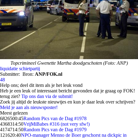
Topcrimineel Gwenette Martha doodgeschoten (Foto: ANP)
liquidatie
schietpartij
Submitter:
Bron:
ANP/FOK.nl
48
Help ons; deel dit item als je het leuk vond
Heb je een leuk of interessant bericht gevonden dat je graag op FOK!
terug ziet?
Tip ons dan via de submit!
Zoek jij altijd de leukste nieuwtjes en kun je daar leuk over schrijven?
Meld je aan als nieuwsposter!
Meest gelezen
68265
00:45
Random Pics van de Dag #1978
43683
14:50
VrijMiBabes #316 (not very sfw!)
41747
14:50
Random Pics van de Dag #1979
1216
20:40
NPO-manager Menno de Boer geschorst na dickpic in