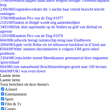
57
06/08
Waterschappen slaan alarm wegens droogte: Gereedschapskist
leeg
23
06/08
Zorgmedewerkster die 's nachts haar vriend bezocht terecht
ontslagen
37
06/08
Random Pics van de Dag #1977
21
05/08
Tanken in België wordt nóg aantrekkelijker
34
05/08
Dirk sluit supermarkt op de Wallen na golf van diefstal en
agressie
12
05/08
Random Pics van de Dag #1976
6
04/08
Kraftwerk brengt ruimteschip terug naar Eindhoven
20
04/08
Apple vecht Britse eis tot inbouwen backdoor in iCloud aan
85
04/08
'Witte' mannen discrimineren is volgens OM geen enkel
probleem
33
04/08
Ceuta-leider noemt Marokkaanse grensaanval door migranten
'gruweldaad'
6
04/08
Grote natuurbrand Boschhuizerbergen groeit naar 100 hectare
6
04/08
FOK! was even down
Laatste items
Laatste items
Toon berichten uit deze thema's
Actueel
Entertainment
Sport
Film & Tv
Games