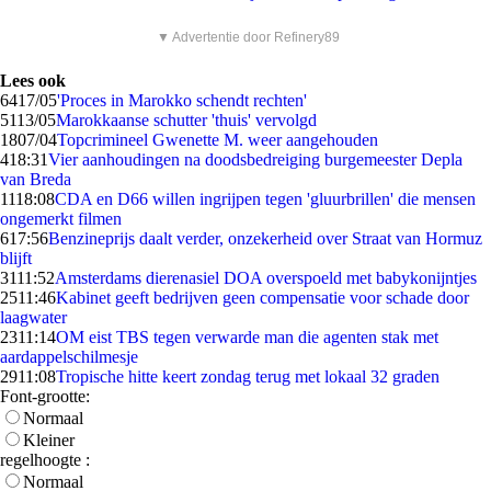
▼ Advertentie door Refinery89
Lees ook
64
17/05
'Proces in Marokko schendt rechten'
51
13/05
Marokkaanse schutter 'thuis' vervolgd
18
07/04
Topcrimineel Gwenette M. weer aangehouden
4
18:31
Vier aanhoudingen na doodsbedreiging burgemeester Depla
van Breda
11
18:08
CDA en D66 willen ingrijpen tegen 'gluurbrillen' die mensen
ongemerkt filmen
6
17:56
Benzineprijs daalt verder, onzekerheid over Straat van Hormuz
blijft
31
11:52
Amsterdams dierenasiel DOA overspoeld met babykonijntjes
25
11:46
Kabinet geeft bedrijven geen compensatie voor schade door
laagwater
23
11:14
OM eist TBS tegen verwarde man die agenten stak met
aardappelschilmesje
29
11:08
Tropische hitte keert zondag terug met lokaal 32 graden
Font-grootte:
Normaal
Kleiner
regelhoogte :
Normaal