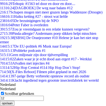
99
16:29
Teltopic #1563 tel door en door en door....
113
16:24
[DAGBOEK] De weg naar balans #12
2
16:17
Schapen mogen niet meer grazen langs Waddenzee (Droogte)
166
16:11
Haiku ketting #27 - strooi wat liefde
238
16:05
De bezuinigingen bij de NPO
18
16:04
Peter Faber is overleden
39
15:57
Zou je vreemdgaan in een relatie kunnen vergeven?
27
15:39
Pinda-allergie? Andermans poep slikken helpt misschien
192
15:38
[SBS6] De Oranjezomer #10 Helene je kan het niet stop
ermee
144
15:17
De EU-politiek #6 Musk naar Europa!
163
15:13
Politieke podcasts #1
5
15:11
Geen miljonair zijn door tijdverspilling
141
15:02
Zaken waar je je echt dood aan ergert #17 - Werklui
70
14:53
Afvallen met injecties #4
131
14:52
Hip Hop Central #114 Hip Hop Don´t Stop!
7
14:50
[X-Files Reboot] Filmen pilot gepland in mei 2026
14
14:13
97-jarige Betty verbreekt opnieuw record als oudste
34
14:11
Klacht ingediend tegen grootste insectenfabriek ter wereld
Nederland
Nederland
Scrollbar gebruiken
opslaan