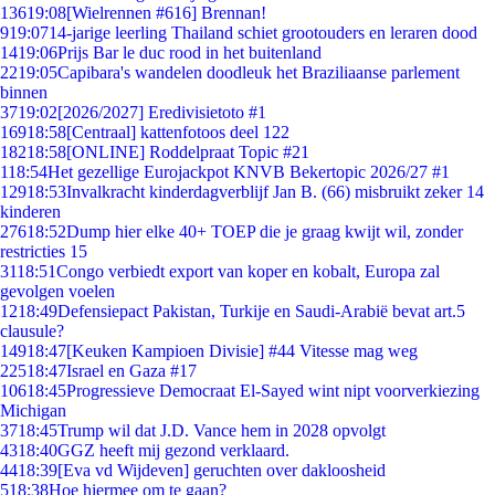
136
19:08
[Wielrennen #616] Brennan!
9
19:07
14-jarige leerling Thailand schiet grootouders en leraren dood
14
19:06
Prijs Bar le duc rood in het buitenland
22
19:05
Capibara's wandelen doodleuk het Braziliaanse parlement
binnen
37
19:02
[2026/2027] Eredivisietoto #1
169
18:58
[Centraal] kattenfotoos deel 122
182
18:58
[ONLINE] Roddelpraat Topic #21
1
18:54
Het gezellige Eurojackpot KNVB Bekertopic 2026/27 #1
129
18:53
Invalkracht kinderdagverblijf Jan B. (66) misbruikt zeker 14
kinderen
276
18:52
Dump hier elke 40+ TOEP die je graag kwijt wil, zonder
restricties 15
31
18:51
Congo verbiedt export van koper en kobalt, Europa zal
gevolgen voelen
12
18:49
Defensiepact Pakistan, Turkije en Saudi-Arabië bevat art.5
clausule?
149
18:47
[Keuken Kampioen Divisie] #44 Vitesse mag weg
225
18:47
Israel en Gaza #17
106
18:45
Progressieve Democraat El-Sayed wint nipt voorverkiezing
Michigan
37
18:45
Trump wil dat J.D. Vance hem in 2028 opvolgt
43
18:40
GGZ heeft mij gezond verklaard.
44
18:39
[Eva vd Wijdeven] geruchten over dakloosheid
5
18:38
Hoe hiermee om te gaan?