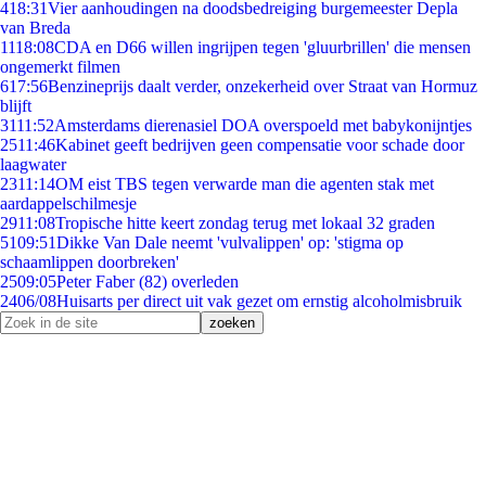
4
18:31
Vier aanhoudingen na doodsbedreiging burgemeester Depla
van Breda
11
18:08
CDA en D66 willen ingrijpen tegen 'gluurbrillen' die mensen
ongemerkt filmen
6
17:56
Benzineprijs daalt verder, onzekerheid over Straat van Hormuz
blijft
31
11:52
Amsterdams dierenasiel DOA overspoeld met babykonijntjes
25
11:46
Kabinet geeft bedrijven geen compensatie voor schade door
laagwater
23
11:14
OM eist TBS tegen verwarde man die agenten stak met
aardappelschilmesje
29
11:08
Tropische hitte keert zondag terug met lokaal 32 graden
51
09:51
Dikke Van Dale neemt 'vulvalippen' op: 'stigma op
schaamlippen doorbreken'
25
09:05
Peter Faber (82) overleden
24
06/08
Huisarts per direct uit vak gezet om ernstig alcoholmisbruik