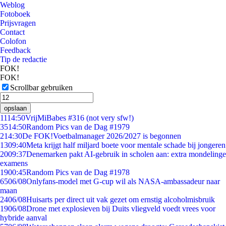
Weblog
Fotoboek
Prijsvragen
Contact
Colofon
Feedback
Tip de redactie
FOK!
FOK!
Scrollbar gebruiken
opslaan
11
14:50
VrijMiBabes #316 (not very sfw!)
35
14:50
Random Pics van de Dag #1979
2
14:30
De FOK!Voetbalmanager 2026/2027 is begonnen
13
09:40
Meta krijgt half miljard boete voor mentale schade bij jongeren
20
09:37
Denemarken pakt AI-gebruik in scholen aan: extra mondelinge
examens
19
00:45
Random Pics van de Dag #1978
65
06/08
Onlyfans-model met G-cup wil als NASA-ambassadeur naar
maan
24
06/08
Huisarts per direct uit vak gezet om ernstig alcoholmisbruik
19
06/08
Drone met explosieven bij Duits vliegveld voedt vrees voor
hybride aanval