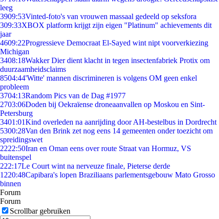
leeg
39
09:53
Vinted-foto's van vrouwen massaal gedeeld op seksfora
3
09:33
XBOX platform krijgt zijn eigen "Platinum" achievements dit
jaar
46
09:22
Progressieve Democraat El-Sayed wint nipt voorverkiezing
Michigan
34
08:18
Wakker Dier dient klacht in tegen insectenfabriek Protix om
duurzaamheidsclaims
85
04:44
'Witte' mannen discrimineren is volgens OM geen enkel
probleem
37
04:13
Random Pics van de Dag #1977
27
03:06
Doden bij Oekraïense droneaanvallen op Moskou en Sint-
Petersburg
34
01:01
Kind overleden na aanrijding door AH-bestelbus in Dordrecht
53
00:28
Van den Brink zet nog eens 14 gemeenten onder toezicht om
spreidingswet
22
22:50
Iran en Oman eens over route Straat van Hormuz, VS
buitenspel
2
22:17
Le Court wint na nerveuze finale, Pieterse derde
12
20:48
Capibara's lopen Braziliaans parlementsgebouw Mato Grosso
binnen
Forum
Forum
Scrollbar gebruiken