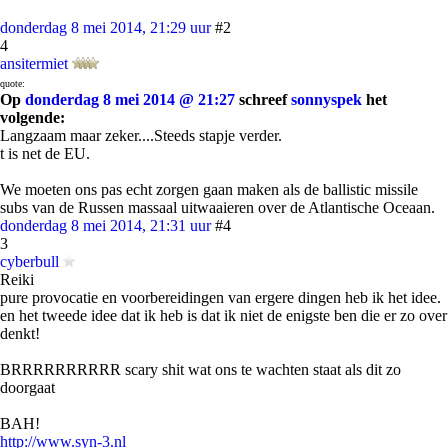
donderdag 8 mei 2014, 21:29 uur
#2
4
ansitermiet
quote:
Op
donderdag 8 mei 2014 @ 21:27
schreef
sonnyspek
het
volgende:
Langzaam maar zeker....Steeds stapje verder.
t is net de EU.
We moeten ons pas echt zorgen gaan maken als de ballistic missile
subs van de Russen massaal uitwaaieren over de Atlantische Oceaan.
donderdag 8 mei 2014, 21:31 uur
#4
3
cyberbull
Reiki
pure provocatie en voorbereidingen van ergere dingen heb ik het idee.
en het tweede idee dat ik heb is dat ik niet de enigste ben die er zo over
denkt!
BRRRRRRRRRR scary shit wat ons te wachten staat als dit zo
doorgaat
BAH!
http://www.syn-3.nl