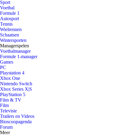
Sport
Voetbal
Formule 1
Autosport
Tennis
Wielrennen
Schaatsen
Wintersporten
Managerspelen
Voetbalmanager
Formule 1-manager
Games
PC
Playstation 4
Xbox One
Nintendo Switch
Xbox Series X|S
PlayStation 5
Film & TV
Film
Televisie
Trailers en Videos
Bioscoopagenda
Forum
Meer