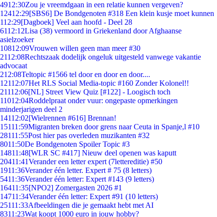
49
12:30
Zou je vreemdgaan in een relatie kunnen vergeven?
124
12:29
[SBS6] De Bondgenoten #318 Een klein kusje moet kunnen
1
12:29
[Dagboek] Veel aan hoofd - Deel 28
61
12:12
Lisa (38) vermoord in Griekenland door Afghaanse
asielzoeker
108
12:09
Vrouwen willen geen man meer #30
21
12:08
Rechtszaak dodelijk ongeluk uitgesteld vanwege vakantie
advocaat
2
12:08
Teltopic #1566 tel door en door en door....
121
12:07
Het RLS Social Media-topic #160 Zonder Kolonel!!
211
12:06
[NL] Street View Quiz [#122] - Loogisch toch
110
12:04
Roddelpraat onder vuur: ongepaste opmerkingen
minderjarigen deel 2
141
12:02
[Wielrennen #616] Brennan!
151
11:59
Migranten breken door grens naar Ceuta in Spanje,l #10
281
11:55
Post hier pas overleden muzikanten #32
80
11:50
De Bondgenoten Spoiler Topic #3
148
11:48
[WLR SC #417] Nieuw deel openen was kaputt
204
11:41
Verander een letter expert (7lettereditie) #50
19
11:36
Verander één letter. Expert # 75 (8 letters)
54
11:36
Verander één letter: Expert #143 (9 letters)
164
11:35
[NPO2] Zomergasten 2026 #1
147
11:34
Verander één letter: Expert #91 (10 letters)
251
11:33
Afbeeldingen die je gemaakt hebt met AI
83
11:23
Wat koopt 1000 euro in jouw hobby?