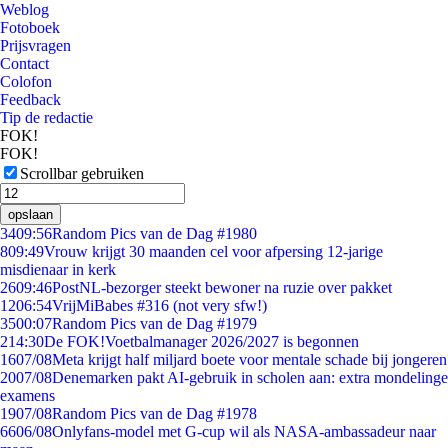
Weblog
Fotoboek
Prijsvragen
Contact
Colofon
Feedback
Tip de redactie
FOK!
FOK!
Scrollbar gebruiken
opslaan
34
09:56
Random Pics van de Dag #1980
8
09:49
Vrouw krijgt 30 maanden cel voor afpersing 12-jarige
misdienaar in kerk
26
09:46
PostNL-bezorger steekt bewoner na ruzie over pakket
12
06:54
VrijMiBabes #316 (not very sfw!)
35
00:07
Random Pics van de Dag #1979
2
14:30
De FOK!Voetbalmanager 2026/2027 is begonnen
16
07/08
Meta krijgt half miljard boete voor mentale schade bij jongeren
20
07/08
Denemarken pakt AI-gebruik in scholen aan: extra mondelinge
examens
19
07/08
Random Pics van de Dag #1978
66
06/08
Onlyfans-model met G-cup wil als NASA-ambassadeur naar