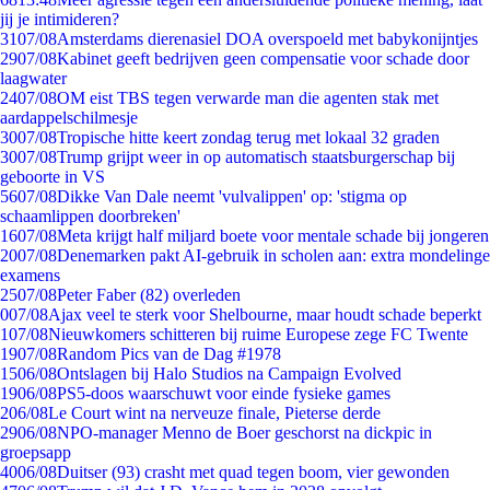
jij je intimideren?
31
07/08
Amsterdams dierenasiel DOA overspoeld met babykonijntjes
29
07/08
Kabinet geeft bedrijven geen compensatie voor schade door
laagwater
24
07/08
OM eist TBS tegen verwarde man die agenten stak met
aardappelschilmesje
30
07/08
Tropische hitte keert zondag terug met lokaal 32 graden
30
07/08
Trump grijpt weer in op automatisch staatsburgerschap bij
geboorte in VS
56
07/08
Dikke Van Dale neemt 'vulvalippen' op: 'stigma op
schaamlippen doorbreken'
16
07/08
Meta krijgt half miljard boete voor mentale schade bij jongeren
20
07/08
Denemarken pakt AI-gebruik in scholen aan: extra mondelinge
examens
25
07/08
Peter Faber (82) overleden
0
07/08
Ajax veel te sterk voor Shelbourne, maar houdt schade beperkt
1
07/08
Nieuwkomers schitteren bij ruime Europese zege FC Twente
19
07/08
Random Pics van de Dag #1978
15
06/08
Ontslagen bij Halo Studios na Campaign Evolved
19
06/08
PS5-doos waarschuwt voor einde fysieke games
2
06/08
Le Court wint na nerveuze finale, Pieterse derde
29
06/08
NPO-manager Menno de Boer geschorst na dickpic in
groepsapp
40
06/08
Duitser (93) crasht met quad tegen boom, vier gewonden