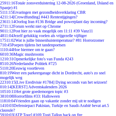
259
11:16
Totale zonsverduistering 12-08-2026 (Groenland, IJsland en
Spanje) #1
51
11:15
Ervaringen met gezondheidsverklaring CBR
42
11:14
[Crowdfunding] #443 Rentestijgingen?
236
11:14
Oorlog Iran #136 Bridge and powerplant day incoming?
27
11:12
Forum werkt niet op Chrome
90
11:12
Post hier zo vaak mogelijk om 11:11 #39 Vanz11
48
11:04
Jezelf gelukkig voelen als vrijgezelle vijftiger
175
11:02
Wat is jullie binnenhuistemperatuur? #81 Horrorzomer
7
10:45
Poepen tijdens het tandenpoetsen
11
10:44
Hoe hiermee om te gaan?
60
10:36
Magic mushrooms
12
10:31
Opmerkelijke foto's van Funda #243
85
10:26
Nederlandse Politiek #725
51
10:20
Eeuwig voortleven
8
10:19
Weer een parkeergarage dicht in Dordrecht, auto's zo snel
mogelijk weg
223
10:15
[Live Eredivisie #1784] Dying seconds van het seizoen!
0
10:14
[KERST] Adventskalenders 2026
105
10:11
Het grote goedemorgen topic #3
38
10:08
Horrorfilms #33: Halloween
118
10:04
Vrienden gaan op vakantie zonder mij uit te nodigen
14
10:03
Defensiepact Pakistan, Turkije en Saudi-Arabië bevat art.5
clausule?
59
10:03
[ATP Tour] #169 Tosti Tallon back on fire