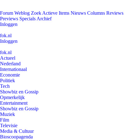
Forum
Weblog
Zoek
Actieve Items
Nieuws
Columns
Reviews
Previews
Specials
Archief
Inloggen
fok.nl
Inloggen
fok.nl
Actueel
Nederland
Internationaal
Economie
Politiek
Tech
Showbiz en Gossip
Opmerkelijk
Entertainment
Showbiz en Gossip
Muziek
Film
Televisie
Media & Cultuur
Bioscoopagenda