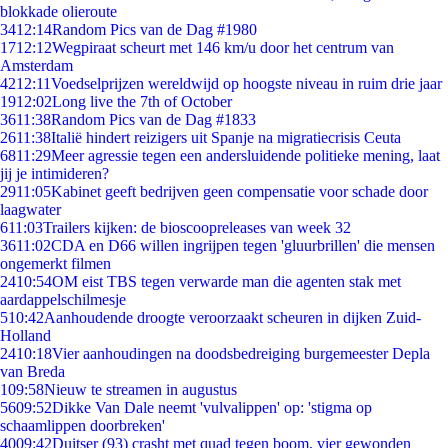
blokkade olieroute
34
12:14
Random Pics van de Dag #1980
17
12:12
Wegpiraat scheurt met 146 km/u door het centrum van
Amsterdam
42
12:11
Voedselprijzen wereldwijd op hoogste niveau in ruim drie jaar
19
12:02
Long live the 7th of October
36
11:38
Random Pics van de Dag #1833
26
11:38
Italië hindert reizigers uit Spanje na migratiecrisis Ceuta
68
11:29
Meer agressie tegen een andersluidende politieke mening, laat
jij je intimideren?
29
11:05
Kabinet geeft bedrijven geen compensatie voor schade door
laagwater
6
11:03
Trailers kijken: de bioscoopreleases van week 32
36
11:02
CDA en D66 willen ingrijpen tegen 'gluurbrillen' die mensen
ongemerkt filmen
24
10:54
OM eist TBS tegen verwarde man die agenten stak met
aardappelschilmesje
5
10:42
Aanhoudende droogte veroorzaakt scheuren in dijken Zuid-
Holland
24
10:18
Vier aanhoudingen na doodsbedreiging burgemeester Depla
van Breda
1
09:58
Nieuw te streamen in augustus
56
09:52
Dikke Van Dale neemt 'vulvalippen' op: 'stigma op
schaamlippen doorbreken'
40
09:42
Duitser (93) crasht met quad tegen boom, vier gewonden