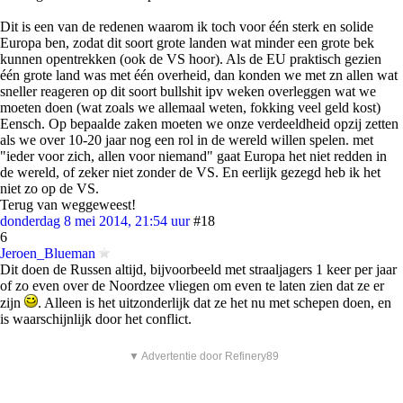
Dit is een van de redenen waarom ik toch voor één sterk en solide
Europa ben, zodat dit soort grote landen wat minder een grote bek
kunnen opentrekken (ook de VS hoor). Als de EU praktisch gezien
één grote land was met één overheid, dan konden we met zn allen wat
sneller reageren op dit soort bullshit ipv weken overleggen wat we
moeten doen (wat zoals we allemaal weten, fokking veel geld kost)
Eensch. Op bepaalde zaken moeten we onze verdeeldheid opzij zetten
als we over 10-20 jaar nog een rol in de wereld willen spelen. met
"ieder voor zich, allen voor niemand" gaat Europa het niet redden in
de wereld, of zeker niet zonder de VS. En eerlijk gezegd heb ik het
niet zo op de VS.
Terug van weggeweest!
donderdag 8 mei 2014, 21:54 uur
#18
6
Jeroen_Blueman
Dit doen de Russen altijd, bijvoorbeeld met straaljagers 1 keer per jaar
of zo even over de Noordzee vliegen om even te laten zien dat ze er
zijn
. Alleen is het uitzonderlijk dat ze het nu met schepen doen, en
is waarschijnlijk door het conflict.
▼ Advertentie door Refinery89