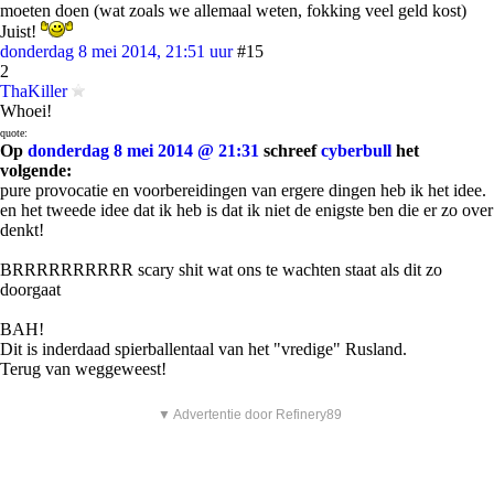
moeten doen (wat zoals we allemaal weten, fokking veel geld kost)
Juist!
donderdag 8 mei 2014, 21:51 uur
#15
2
ThaKiller
Whoei!
quote:
Op
donderdag 8 mei 2014 @ 21:31
schreef
cyberbull
het
volgende:
pure provocatie en voorbereidingen van ergere dingen heb ik het idee.
en het tweede idee dat ik heb is dat ik niet de enigste ben die er zo over
denkt!
BRRRRRRRRRR scary shit wat ons te wachten staat als dit zo
doorgaat
BAH!
Dit is inderdaad spierballentaal van het "vredige" Rusland.
Terug van weggeweest!
▼ Advertentie door Refinery89