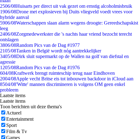
maan
25
06/08
Huisarts per direct uit vak gezet om ernstig alcoholmisbruik
19
06/08
Drone met explosieven bij Duits vliegveld voedt vrees voor
hybride aanval
59
06/08
Waterschappen slaan alarm wegens droogte: Gereedschapskist
leeg
24
06/08
Zorgmedewerkster die 's nachts haar vriend bezocht terecht
ontslagen
38
06/08
Random Pics van de Dag #1977
21
05/08
Tanken in België wordt nóg aantrekkelijker
34
05/08
Dirk sluit supermarkt op de Wallen na golf van diefstal en
agressie
12
05/08
Random Pics van de Dag #1976
6
04/08
Kraftwerk brengt ruimteschip terug naar Eindhoven
20
04/08
Apple vecht Britse eis tot inbouwen backdoor in iCloud aan
85
04/08
'Witte' mannen discrimineren is volgens OM geen enkel
probleem
Laatste items
Laatste items
Toon berichten uit deze thema's
Actueel
Entertainment
Sport
Film & Tv
Games