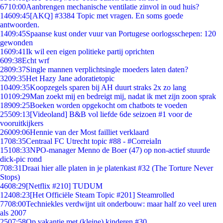
67
10:00
Aanbrengen mechanische ventilatie zinvol in oud huis?
146
09:45
[AKQ] #3384 Topic met vragen. En soms goede
antwoorden.
14
09:45
Spaanse kust onder vuur van Portugese oorlogsschepen: 120
gewonden
16
09:41
Ik wil een eigen politieke partij oprichten
6
09:38
Echt wrf
28
09:37
Single mannen verplichtsingle moeders laten daten?
32
09:35
Het Hazy Jane adoratietopic
104
09:35
Koopzegels sparen bij AH duurt straks 2x zo lang
101
09:29
Man zoekt mij en bedreigt mij, nadat ik met zijn zoon sprak
189
09:25
Boeken worden opgekocht om chatbots te voeden
255
09:13
[Videoland] B&B vol liefde 6de seizoen #1 voor de
vooruitkijkers
260
09:06
Hennie van der Most failliet verklaard
17
08:35
Centraal FC Utrecht topic #88 - #CorreiaIn
151
08:33
NPO-manager Menno de Boer (47) op non-actief stuurde
dick-pic rond
7
08:31
Draai hier alle platen in je platenkast #32 (The Torture Never
Stops)
46
08:29
[Netflix #210] TUDUM
124
08:23
[Het Officiële Steam Topic #201] Steamrolled
77
08:00
Techniekles verdwijnt uit onderbouw: maar half zo veel uren
als 2007
25
07:58
Op vakantie met (kleine) kinderen #30