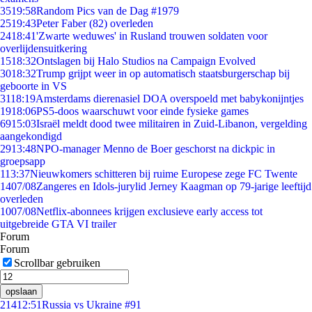
35
19:58
Random Pics van de Dag #1979
25
19:43
Peter Faber (82) overleden
24
18:41
'Zwarte weduwes' in Rusland trouwen soldaten voor
overlijdensuitkering
15
18:32
Ontslagen bij Halo Studios na Campaign Evolved
30
18:32
Trump grijpt weer in op automatisch staatsburgerschap bij
geboorte in VS
31
18:19
Amsterdams dierenasiel DOA overspoeld met babykonijntjes
19
18:06
PS5-doos waarschuwt voor einde fysieke games
69
15:03
Israël meldt dood twee militairen in Zuid-Libanon, vergelding
aangekondigd
29
13:48
NPO-manager Menno de Boer geschorst na dickpic in
groepsapp
1
13:37
Nieuwkomers schitteren bij ruime Europese zege FC Twente
14
07/08
Zangeres en Idols-jurylid Jerney Kaagman op 79-jarige leeftijd
overleden
10
07/08
Netflix-abonnees krijgen exclusieve early access tot
uitgebreide GTA VI trailer
Forum
Forum
Scrollbar gebruiken
opslaan
214
12:51
Russia vs Ukraine #91