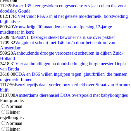
Lees ook
1
12:28
Broer 135 keer gestoken en gesneden: zes jaar cel en tbs voor
doodslag Gouda
0
12:17
RIVM vindt PFAS in al het geteste moedermelk, borstvoeding
blijft advies
8
09:49
Vrouw krijgt 30 maanden cel voor afpersing 12-jarige
misdienaar in kerk
26
09:46
PostNL-bezorger steekt bewoner na ruzie over pakket
17
09:32
Wegpiraat scheurt met 146 km/u door het centrum van
Amsterdam
5
09:28
Aanhoudende droogte veroorzaakt scheuren in dijken Zuid-
Holland
24
18:31
Vier aanhoudingen na doodsbedreiging burgemeester Depla
van Breda
36
18:08
CDA en D66 willen ingrijpen tegen 'gluurbrillen' die mensen
ongemerkt filmen
11
17:56
Benzineprijs daalt verder, onzekerheid over Straat van Hormuz
blijft
31
07/08
Amsterdams dierenasiel DOA overspoeld met babykonijntjes
Font-grootte:
Normaal
Kleiner
regelhoogte :
Normaal
Kleiner