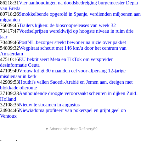
862
18:31
Vier aanhoudingen na doodsbedreiging burgemeester Depla
van Breda
807
18:26
Smokkelbende opgerold in Spanje, verdienden miljoenen aan
migranten
760
09:45
Trailers kijken: de bioscoopreleases van week 32
734
17:47
Voedselprijzen wereldwijd op hoogste niveau in ruim drie
jaar
704
09:46
PostNL-bezorger steekt bewoner na ruzie over pakket
548
09:32
Wegpiraat scheurt met 146 km/u door het centrum van
Amsterdam
475
10:16
EU bekritiseert Meta en TikTok om verspreiden
desinformatie Ceuta
471
09:49
Vrouw krijgt 30 maanden cel voor afpersing 12-jarige
misdienaar in kerk
429
09:53
Houthi's vallen Saoedi-Arabië en Jemen aan, dreigen met
blokkade olieroute
371
09:28
Aanhoudende droogte veroorzaakt scheuren in dijken Zuid-
Holland
321
08:35
Nieuw te streamen in augustus
249
04:46
Niewiadoma profiteert van pokerspel en grijpt geel op
Ventoux
▼ Advertentie door Refinery89