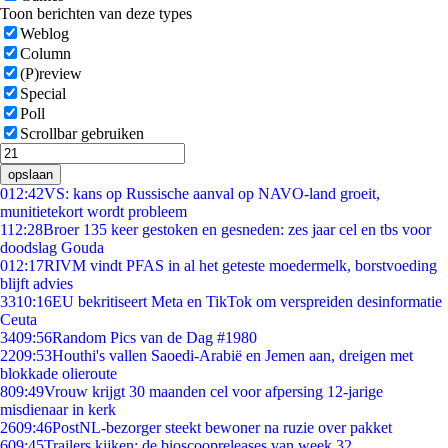
Toon berichten van deze types
Weblog
Column
(P)review
Special
Poll
Scrollbar gebruiken
opslaan
0
12:42
VS: kans op Russische aanval op NAVO-land groeit,
munitietekort wordt probleem
1
12:28
Broer 135 keer gestoken en gesneden: zes jaar cel en tbs voor
doodslag Gouda
0
12:17
RIVM vindt PFAS in al het geteste moedermelk, borstvoeding
blijft advies
33
10:16
EU bekritiseert Meta en TikTok om verspreiden desinformatie
Ceuta
34
09:56
Random Pics van de Dag #1980
22
09:53
Houthi's vallen Saoedi-Arabië en Jemen aan, dreigen met
blokkade olieroute
8
09:49
Vrouw krijgt 30 maanden cel voor afpersing 12-jarige
misdienaar in kerk
26
09:46
PostNL-bezorger steekt bewoner na ruzie over pakket
6
09:45
Trailers kijken: de bioscoopreleases van week 32