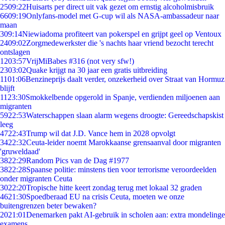
25
09:22
Huisarts per direct uit vak gezet om ernstig alcoholmisbruik
66
09:19
Onlyfans-model met G-cup wil als NASA-ambassadeur naar
maan
3
09:14
Niewiadoma profiteert van pokerspel en grijpt geel op Ventoux
24
09:02
Zorgmedewerkster die 's nachts haar vriend bezocht terecht
ontslagen
12
03:57
VrijMiBabes #316 (not very sfw!)
23
03:02
Quake krijgt na 30 jaar een gratis uitbreiding
11
01:06
Benzineprijs daalt verder, onzekerheid over Straat van Hormuz
blijft
11
23:30
Smokkelbende opgerold in Spanje, verdienden miljoenen aan
migranten
59
22:53
Waterschappen slaan alarm wegens droogte: Gereedschapskist
leeg
47
22:43
Trump wil dat J.D. Vance hem in 2028 opvolgt
34
22:32
Ceuta-leider noemt Marokkaanse grensaanval door migranten
'gruweldaad'
38
22:29
Random Pics van de Dag #1977
38
22:28
Spaanse politie: minstens tien voor terrorisme veroordeelden
onder migranten Ceuta
30
22:20
Tropische hitte keert zondag terug met lokaal 32 graden
46
21:30
Spoedberaad EU na crisis Ceuta, moeten we onze
buitengrenzen beter bewaken?
20
21:01
Denemarken pakt AI-gebruik in scholen aan: extra mondelinge
examens