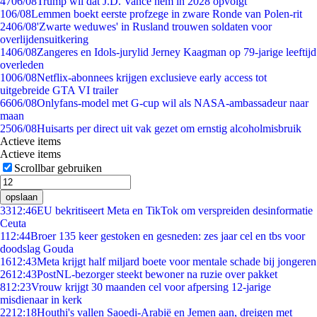
47
06/08
Trump wil dat J.D. Vance hem in 2028 opvolgt
1
06/08
Lemmen boekt eerste profzege in zware Ronde van Polen-rit
24
06/08
'Zwarte weduwes' in Rusland trouwen soldaten voor
overlijdensuitkering
14
06/08
Zangeres en Idols-jurylid Jerney Kaagman op 79-jarige leeftijd
overleden
10
06/08
Netflix-abonnees krijgen exclusieve early access tot
uitgebreide GTA VI trailer
66
06/08
Onlyfans-model met G-cup wil als NASA-ambassadeur naar
maan
25
06/08
Huisarts per direct uit vak gezet om ernstig alcoholmisbruik
Actieve items
Actieve items
Scrollbar gebruiken
opslaan
33
12:46
EU bekritiseert Meta en TikTok om verspreiden desinformatie
Ceuta
1
12:44
Broer 135 keer gestoken en gesneden: zes jaar cel en tbs voor
doodslag Gouda
16
12:43
Meta krijgt half miljard boete voor mentale schade bij jongeren
26
12:43
PostNL-bezorger steekt bewoner na ruzie over pakket
8
12:23
Vrouw krijgt 30 maanden cel voor afpersing 12-jarige
misdienaar in kerk
22
12:18
Houthi's vallen Saoedi-Arabië en Jemen aan, dreigen met