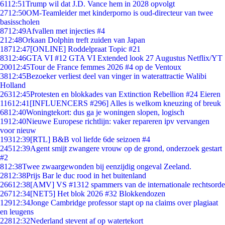
61
12:51
Trump wil dat J.D. Vance hem in 2028 opvolgt
27
12:50
OM-Teamleider met kinderporno is oud-directeur van twee
basisscholen
87
12:49
Afvallen met injecties #4
2
12:48
Orkaan Dolphin treft zuiden van Japan
187
12:47
[ONLINE] Roddelpraat Topic #21
83
12:46
GTA VI #12 GTA VI Extended look 27 Augustus Netflix/YT
200
12:45
Tour de France femmes 2026 #4 op de Ventoux
38
12:45
Bezoeker verliest deel van vinger in waterattractie Walibi
Holland
263
12:45
Protesten en blokkades van Extinction Rebellion #24 Eieren
116
12:41
[INFLUENCERS #296] Alles is welkom kneuzing of breuk
68
12:40
Woningtekort: dus ga je woningen slopen, logisch
19
12:40
Nieuwe Europese richtlijn: vaker repareren ipv vervangen
voor nieuw
193
12:39
[RTL] B&B vol liefde 6de seizoen #4
245
12:39
Agent smijt zwangere vrouw op de grond, onderzoek gestart
#2
8
12:38
Twee zwaargewonden bij eenzijdig ongeval Zeeland.
28
12:38
Prijs Bar le duc rood in het buitenland
266
12:38
[AMV] VS #1312 spammers van de internationale rechtsorde
267
12:34
[NET5] Het blok 2026 #32 Blokkendozen
129
12:34
Jonge Cambridge professor stapt op na claims over plagiaat
en leugens
228
12:32
Nederland stevent af op watertekort