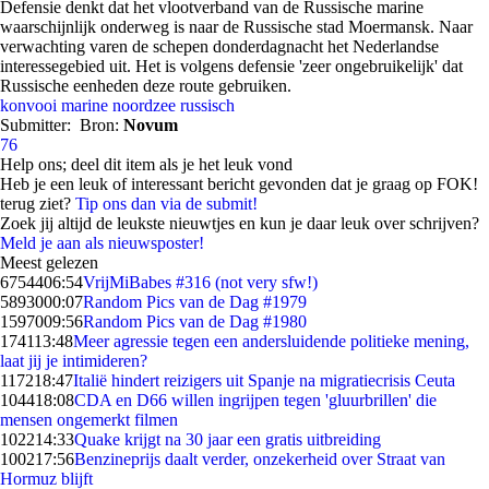
Defensie denkt dat het vlootverband van de Russische marine
waarschijnlijk onderweg is naar de Russische stad Moermansk. Naar
verwachting varen de schepen donderdagnacht het Nederlandse
interessegebied uit. Het is volgens defensie 'zeer ongebruikelijk' dat
Russische eenheden deze route gebruiken.
konvooi
marine
noordzee
russisch
Submitter:
Bron:
Novum
76
Help ons; deel dit item als je het leuk vond
Heb je een leuk of interessant bericht gevonden dat je graag op FOK!
terug ziet?
Tip ons dan via de submit!
Zoek jij altijd de leukste nieuwtjes en kun je daar leuk over schrijven?
Meld je aan als nieuwsposter!
Meest gelezen
67544
06:54
VrijMiBabes #316 (not very sfw!)
58930
00:07
Random Pics van de Dag #1979
15970
09:56
Random Pics van de Dag #1980
1741
13:48
Meer agressie tegen een andersluidende politieke mening,
laat jij je intimideren?
1172
18:47
Italië hindert reizigers uit Spanje na migratiecrisis Ceuta
1044
18:08
CDA en D66 willen ingrijpen tegen 'gluurbrillen' die
mensen ongemerkt filmen
1022
14:33
Quake krijgt na 30 jaar een gratis uitbreiding
1002
17:56
Benzineprijs daalt verder, onzekerheid over Straat van
Hormuz blijft