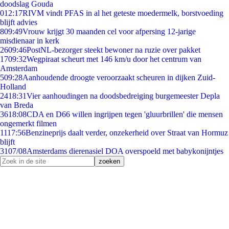
doodslag Gouda
0
12:17
RIVM vindt PFAS in al het geteste moedermelk, borstvoeding
blijft advies
8
09:49
Vrouw krijgt 30 maanden cel voor afpersing 12-jarige
misdienaar in kerk
26
09:46
PostNL-bezorger steekt bewoner na ruzie over pakket
17
09:32
Wegpiraat scheurt met 146 km/u door het centrum van
Amsterdam
5
09:28
Aanhoudende droogte veroorzaakt scheuren in dijken Zuid-
Holland
24
18:31
Vier aanhoudingen na doodsbedreiging burgemeester Depla
van Breda
36
18:08
CDA en D66 willen ingrijpen tegen 'gluurbrillen' die mensen
ongemerkt filmen
11
17:56
Benzineprijs daalt verder, onzekerheid over Straat van Hormuz
blijft
31
07/08
Amsterdams dierenasiel DOA overspoeld met babykonijntjes