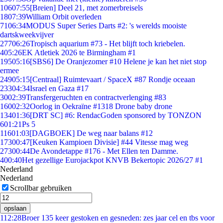
106
07:55
[Breien] Deel 21, met zomerbreisels
18
07:39
William Orbit overleden
71
06:34
MODUS Super Series Darts #2: 's werelds mooiste
dartskweekvijver
277
06:26
Tropisch aquarium #73 - Het blijft toch kriebelen.
4
05:26
EK Atletiek 2026 te Birmingham #1
195
05:16
[SBS6] De Oranjezomer #10 Helene je kan het niet stop
ermee
249
05:15
[Centraal] Ruimtevaart / SpaceX #87 Rondje oceaan
233
04:34
Israel en Gaza #17
30
02:39
Transfergeruchten en contractverlenging #83
160
02:32
Oorlog in Oekraïne #1318 Drone baby drone
134
01:36
[DRT SC] #6: RendacGoden sponsored by TONZON
6
01:21
Ps 5
116
01:03
[DAGBOEK] De weg naar balans #12
173
00:47
[Keuken Kampioen Divisie] #44 Vitesse mag weg
273
00:44
De Avondetappe #176 - Met Ellen ten Damme.
4
00:40
Het gezellige Eurojackpot KNVB Bekertopic 2026/27 #1
Nederland
Nederland
Scrollbar gebruiken
opslaan
1
12:28
Broer 135 keer gestoken en gesneden: zes jaar cel en tbs voor