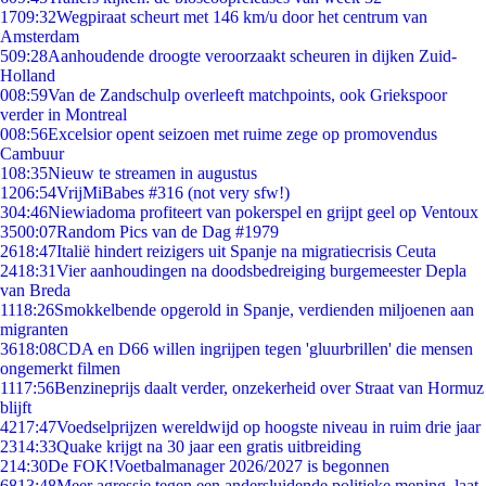
17
09:32
Wegpiraat scheurt met 146 km/u door het centrum van
Amsterdam
5
09:28
Aanhoudende droogte veroorzaakt scheuren in dijken Zuid-
Holland
0
08:59
Van de Zandschulp overleeft matchpoints, ook Griekspoor
verder in Montreal
0
08:56
Excelsior opent seizoen met ruime zege op promovendus
Cambuur
1
08:35
Nieuw te streamen in augustus
12
06:54
VrijMiBabes #316 (not very sfw!)
3
04:46
Niewiadoma profiteert van pokerspel en grijpt geel op Ventoux
35
00:07
Random Pics van de Dag #1979
26
18:47
Italië hindert reizigers uit Spanje na migratiecrisis Ceuta
24
18:31
Vier aanhoudingen na doodsbedreiging burgemeester Depla
van Breda
11
18:26
Smokkelbende opgerold in Spanje, verdienden miljoenen aan
migranten
36
18:08
CDA en D66 willen ingrijpen tegen 'gluurbrillen' die mensen
ongemerkt filmen
11
17:56
Benzineprijs daalt verder, onzekerheid over Straat van Hormuz
blijft
42
17:47
Voedselprijzen wereldwijd op hoogste niveau in ruim drie jaar
23
14:33
Quake krijgt na 30 jaar een gratis uitbreiding
2
14:30
De FOK!Voetbalmanager 2026/2027 is begonnen
68
13:48
Meer agressie tegen een andersluidende politieke mening, laat