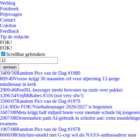
Weblog
Fotoboek
Prijsvragen
Contact
Colofon
Feedback
Tip de redactie
FOK!
FOK!
Scrollbar gebruiken
opslaan
34
09:56
Random Pics van de Dag #1980
8
09:49
Vrouw krijgt 30 maanden cel voor afpersing 12-jarige
misdienaar in kerk
29
09:46
PostNL-bezorger steekt bewoner na ruzie over pakket
12
06:54
VrijMiBabes #316 (not very sfw!)
35
00:07
Random Pics van de Dag #1979
2
14:30
De FOK!Voetbalmanager 2026/2027 is begonnen
16
07/08
Meta krijgt half miljard boete voor mentale schade bij jongeren
20
07/08
Denemarken pakt AI-gebruik in scholen aan: extra mondelinge
examens
19
07/08
Random Pics van de Dag #1978
66
06/08
Onlyfans-model met G-cup wil als NASA-ambassadeur naar