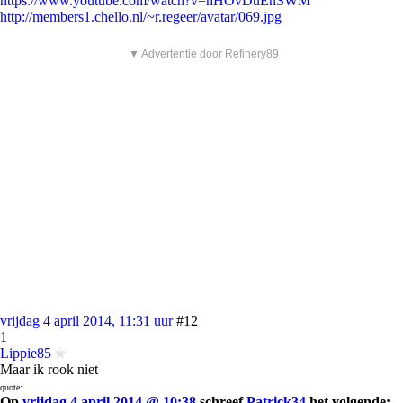
https://www.youtube.com/watch?v=hHOvDuEnSWM
http://members1.chello.nl/~r.regeer/avatar/069.jpg
▼ Advertentie door Refinery89
vrijdag 4 april 2014, 11:31 uur
#12
1
Lippie85
Maar ik rook niet
quote:
Op
vrijdag 4 april 2014 @ 10:38
schreef
Patrick34
het volgende: