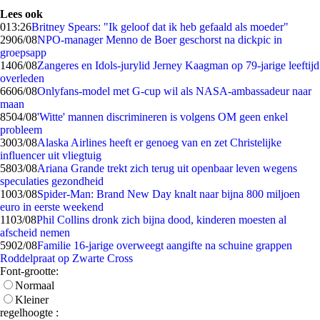
Lees ook
0
13:26
Britney Spears: "Ik geloof dat ik heb gefaald als moeder"
29
06/08
NPO-manager Menno de Boer geschorst na dickpic in
groepsapp
14
06/08
Zangeres en Idols-jurylid Jerney Kaagman op 79-jarige leeftijd
overleden
66
06/08
Onlyfans-model met G-cup wil als NASA-ambassadeur naar
maan
85
04/08
'Witte' mannen discrimineren is volgens OM geen enkel
probleem
30
03/08
Alaska Airlines heeft er genoeg van en zet Christelijke
influencer uit vliegtuig
58
03/08
Ariana Grande trekt zich terug uit openbaar leven wegens
speculaties gezondheid
10
03/08
Spider-Man: Brand New Day knalt naar bijna 800 miljoen
euro in eerste weekend
11
03/08
Phil Collins dronk zich bijna dood, kinderen moesten al
afscheid nemen
59
02/08
Familie 16-jarige overweegt aangifte na schuine grappen
Roddelpraat op Zwarte Cross
Font-grootte:
Normaal
Kleiner
regelhoogte :