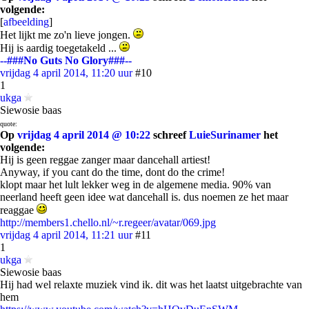
volgende:
[
afbeelding
]
Het lijkt me zo'n lieve jongen.
Hij is aardig toegetakeld ...
--###No Guts No Glory###--
vrijdag 4 april 2014, 11:20 uur
#10
1
ukga
Siewosie baas
quote:
Op
vrijdag 4 april 2014 @ 10:22
schreef
LuieSurinamer
het
volgende:
Hij is geen reggae zanger maar dancehall artiest!
Anyway, if you cant do the time, dont do the crime!
klopt maar het lult lekker weg in de algemene media. 90% van
neerland heeft geen idee wat dancehall is. dus noemen ze het maar
reaggae
http://members1.chello.nl/~r.regeer/avatar/069.jpg
vrijdag 4 april 2014, 11:21 uur
#11
1
ukga
Siewosie baas
Hij had wel relaxte muziek vind ik. dit was het laatst uitgebrachte van
hem