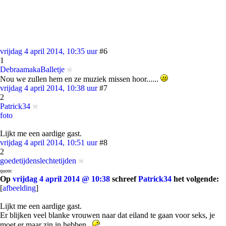
vrijdag 4 april 2014, 10:35 uur
#6
1
DebraamakaBalletje
Nou we zullen hem en ze muziek missen hoor......
vrijdag 4 april 2014, 10:38 uur
#7
2
Patrick34
foto
Lijkt me een aardige gast.
vrijdag 4 april 2014, 10:51 uur
#8
2
goedetijdenslechtetijden
quote:
Op
vrijdag 4 april 2014 @ 10:38
schreef
Patrick34
het volgende:
[
afbeelding
]
Lijkt me een aardige gast.
Er blijken veel blanke vrouwen naar dat eiland te gaan voor seks, je
moet er maar zin in hebben .