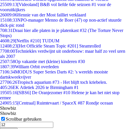
255
09:13
[Videoland] B&B vol liefde 6de seizoen #1 voor de
vooruitkijkers
260
09:06
Hennie van der Most failliet verklaard
151
08:33
NPO-manager Menno de Boer (47) op non-actief stuurde
dick-pic rond
7
08:31
Draai hier alle platen in je platenkast #32 (The Torture Never
Stops)
46
08:29
[Netflix #210] TUDUM
124
08:23
[Het Officiële Steam Topic #201] Steamrolled
77
08:00
Techniekles verdwijnt uit onderbouw: maar half zo veel uren
als 2007
25
07:58
Op vakantie met (kleine) kinderen #30
18
07:39
William Orbit overleden
71
06:34
MODUS Super Series Darts #2: 's werelds mooiste
dartskweekvijver
277
06:26
Tropisch aquarium #73 - Het blijft toch kriebelen.
4
05:26
EK Atletiek 2026 te Birmingham #1
195
05:16
[SBS6] De Oranjezomer #10 Helene je kan het niet stop
ermee
249
05:15
[Centraal] Ruimtevaart / SpaceX #87 Rondje oceaan
Showbiz
Showbiz
Scrollbar gebruiken