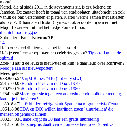
moord.
Kartel, die al sinds 2011 in de gevangenis zit, is erg bekend op
Jamaica. De zanger heeft in totaal tien studioplaten uitgebracht en ook
vanuit de bak verschenen er platen. Kartel werkte samen met artiesten
als Jay-Z, Rihanna en Busta Rhymes. Ook scoorde hij samen met
Major Lazer een hit met het liedje Pon de Floor.
d
kartel
moor
reggae
Submitter:
Bron:
Novum/AP
14
Help ons; deel dit item als je het leuk vond
Heb je een hete scoop over een celebrity gespot?
Tip ons dan via de
submit!
Zoek jij altijd de leukste nieuwtjes en kun je daar leuk over schrijven?
Meld je aan als nieuwsposter!
Meest gelezen
68826
06:54
VrijMiBabes #316 (not very sfw!)
59151
00:07
Random Pics van de Dag #1979
17627
09:56
Random Pics van de Dag #1980
1754
13:48
Meer agressie tegen een andersluidende politieke mening,
laat jij je intimideren?
1189
18:47
Italië hindert reizigers uit Spanje na migratiecrisis Ceuta
1064
18:08
CDA en D66 willen ingrijpen tegen 'gluurbrillen' die
mensen ongemerkt filmen
1032
14:33
Quake krijgt na 30 jaar een gratis uitbreiding
1012
17:56
Benzineprijs daalt verder, onzekerheid over Straat van