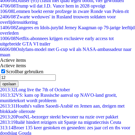
40
06/08
Duitser (93) crasht met quad tegen boom, vier gewonden
47
06/08
Trump wil dat J.D. Vance hem in 2028 opvolgt
1
06/08
Lemmen boekt eerste profzege in zware Ronde van Polen-rit
24
06/08
'Zwarte weduwes' in Rusland trouwen soldaten voor
overlijdensuitkering
14
06/08
Zangeres en Idols-jurylid Jerney Kaagman op 79-jarige leeftijd
overleden
10
06/08
Netflix-abonnees krijgen exclusieve early access tot
uitgebreide GTA VI trailer
66
06/08
Onlyfans-model met G-cup wil als NASA-ambassadeur naar
maan
Actieve items
Actieve items
Scrollbar gebruiken
opslaan
20
13:32
Long live the 7th of October
16
13:32
VS: kans op Russische aanval op NAVO-land groeit,
munitietekort wordt probleem
26
13:31
Houthi's vallen Saoedi-Arabië en Jemen aan, dreigen met
blokkade olieroute
29
13:20
PostNL-bezorger steekt bewoner na ruzie over pakket
28
13:19
Italië hindert reizigers uit Spanje na migratiecrisis Ceuta
3
13:14
Broer 135 keer gestoken en gesneden: zes jaar cel en tbs voor
doodslag Gouda