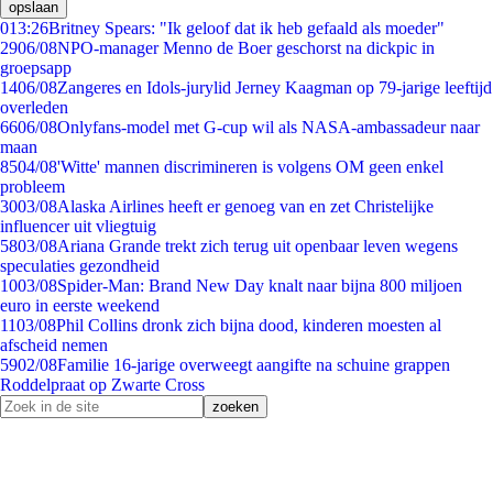
opslaan
0
13:26
Britney Spears: "Ik geloof dat ik heb gefaald als moeder"
29
06/08
NPO-manager Menno de Boer geschorst na dickpic in
groepsapp
14
06/08
Zangeres en Idols-jurylid Jerney Kaagman op 79-jarige leeftijd
overleden
66
06/08
Onlyfans-model met G-cup wil als NASA-ambassadeur naar
maan
85
04/08
'Witte' mannen discrimineren is volgens OM geen enkel
probleem
30
03/08
Alaska Airlines heeft er genoeg van en zet Christelijke
influencer uit vliegtuig
58
03/08
Ariana Grande trekt zich terug uit openbaar leven wegens
speculaties gezondheid
10
03/08
Spider-Man: Brand New Day knalt naar bijna 800 miljoen
euro in eerste weekend
11
03/08
Phil Collins dronk zich bijna dood, kinderen moesten al
afscheid nemen
59
02/08
Familie 16-jarige overweegt aangifte na schuine grappen
Roddelpraat op Zwarte Cross