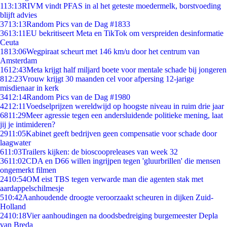
1
13:13
RIVM vindt PFAS in al het geteste moedermelk, borstvoeding
blijft advies
37
13:13
Random Pics van de Dag #1833
36
13:11
EU bekritiseert Meta en TikTok om verspreiden desinformatie
Ceuta
18
13:06
Wegpiraat scheurt met 146 km/u door het centrum van
Amsterdam
16
12:43
Meta krijgt half miljard boete voor mentale schade bij jongeren
8
12:23
Vrouw krijgt 30 maanden cel voor afpersing 12-jarige
misdienaar in kerk
34
12:14
Random Pics van de Dag #1980
42
12:11
Voedselprijzen wereldwijd op hoogste niveau in ruim drie jaar
68
11:29
Meer agressie tegen een andersluidende politieke mening, laat
jij je intimideren?
29
11:05
Kabinet geeft bedrijven geen compensatie voor schade door
laagwater
6
11:03
Trailers kijken: de bioscoopreleases van week 32
36
11:02
CDA en D66 willen ingrijpen tegen 'gluurbrillen' die mensen
ongemerkt filmen
24
10:54
OM eist TBS tegen verwarde man die agenten stak met
aardappelschilmesje
5
10:42
Aanhoudende droogte veroorzaakt scheuren in dijken Zuid-
Holland
24
10:18
Vier aanhoudingen na doodsbedreiging burgemeester Depla
van Breda