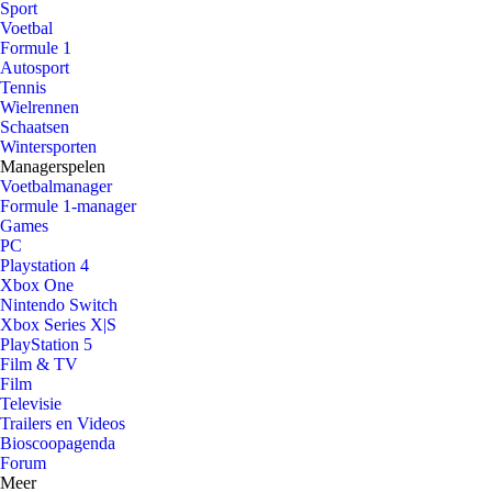
Sport
Voetbal
Formule 1
Autosport
Tennis
Wielrennen
Schaatsen
Wintersporten
Managerspelen
Voetbalmanager
Formule 1-manager
Games
PC
Playstation 4
Xbox One
Nintendo Switch
Xbox Series X|S
PlayStation 5
Film & TV
Film
Televisie
Trailers en Videos
Bioscoopagenda
Forum
Meer