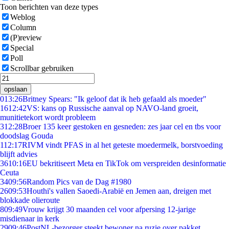
Toon berichten van deze types
Weblog
Column
(P)review
Special
Poll
Scrollbar gebruiken
opslaan
0
13:26
Britney Spears: "Ik geloof dat ik heb gefaald als moeder"
16
12:42
VS: kans op Russische aanval op NAVO-land groeit,
munitietekort wordt probleem
3
12:28
Broer 135 keer gestoken en gesneden: zes jaar cel en tbs voor
doodslag Gouda
1
12:17
RIVM vindt PFAS in al het geteste moedermelk, borstvoeding
blijft advies
36
10:16
EU bekritiseert Meta en TikTok om verspreiden desinformatie
Ceuta
34
09:56
Random Pics van de Dag #1980
26
09:53
Houthi's vallen Saoedi-Arabië en Jemen aan, dreigen met
blokkade olieroute
8
09:49
Vrouw krijgt 30 maanden cel voor afpersing 12-jarige
misdienaar in kerk
29
09:46
PostNL-bezorger steekt bewoner na ruzie over pakket