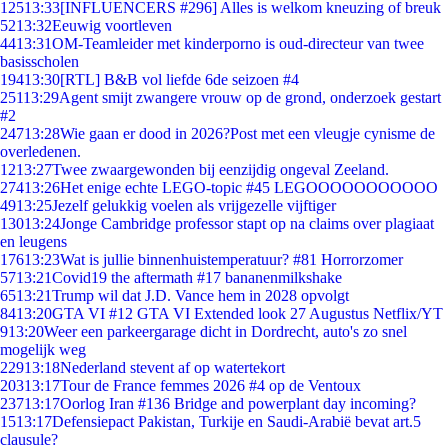
125
13:33
[INFLUENCERS #296] Alles is welkom kneuzing of breuk
52
13:32
Eeuwig voortleven
44
13:31
OM-Teamleider met kinderporno is oud-directeur van twee
basisscholen
194
13:30
[RTL] B&B vol liefde 6de seizoen #4
251
13:29
Agent smijt zwangere vrouw op de grond, onderzoek gestart
#2
247
13:28
Wie gaan er dood in 2026?Post met een vleugje cynisme de
overledenen.
12
13:27
Twee zwaargewonden bij eenzijdig ongeval Zeeland.
274
13:26
Het enige echte LEGO-topic #45 LEGOOOOOOOOOOO
49
13:25
Jezelf gelukkig voelen als vrijgezelle vijftiger
130
13:24
Jonge Cambridge professor stapt op na claims over plagiaat
en leugens
176
13:23
Wat is jullie binnenhuistemperatuur? #81 Horrorzomer
57
13:21
Covid19 the aftermath #17 bananenmilkshake
65
13:21
Trump wil dat J.D. Vance hem in 2028 opvolgt
84
13:20
GTA VI #12 GTA VI Extended look 27 Augustus Netflix/YT
9
13:20
Weer een parkeergarage dicht in Dordrecht, auto's zo snel
mogelijk weg
229
13:18
Nederland stevent af op watertekort
203
13:17
Tour de France femmes 2026 #4 op de Ventoux
237
13:17
Oorlog Iran #136 Bridge and powerplant day incoming?
15
13:17
Defensiepact Pakistan, Turkije en Saudi-Arabië bevat art.5
clausule?