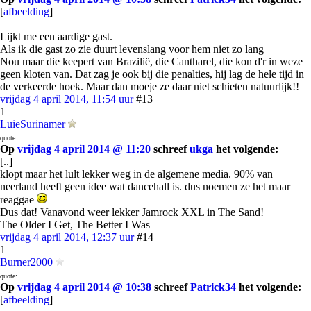
[
afbeelding
]
Lijkt me een aardige gast.
Als ik die gast zo zie duurt levenslang voor hem niet zo lang
Nou maar die keepert van Brazilië, die Cantharel, die kon d'r in weze
geen kloten van. Dat zag je ook bij die penalties, hij lag de hele tijd in
de verkeerde hoek. Maar dan moeje ze daar niet schieten natuurlijk!!
vrijdag 4 april 2014, 11:54 uur
#13
1
LuieSurinamer
quote:
Op
vrijdag 4 april 2014 @ 11:20
schreef
ukga
het volgende:
[..]
klopt maar het lult lekker weg in de algemene media. 90% van
neerland heeft geen idee wat dancehall is. dus noemen ze het maar
reaggae
Dus dat! Vanavond weer lekker Jamrock XXL in The Sand!
The Older I Get, The Better I Was
vrijdag 4 april 2014, 12:37 uur
#14
1
Burner2000
quote:
Op
vrijdag 4 april 2014 @ 10:38
schreef
Patrick34
het volgende:
[
afbeelding
]