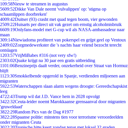
1
09:58
Nieuw te streamen in augustus
56
09:52
Dikke Van Dale neemt 'vulvalippen' op: 'stigma op
schaamlippen doorbreken'
40
09:42
Duitser (93) crasht met quad tegen boom, vier gewonden
25
09:22
Huisarts per direct uit vak gezet om ernstig alcoholmisbruik
66
09:19
Onlyfans-model met G-cup wil als NASA-ambassadeur naar
maan
3
09:14
Niewiadoma profiteert van pokerspel en grijpt geel op Ventoux
24
09:02
Zorgmedewerkster die 's nachts haar vriend bezocht terecht
ontslagen
12
03:57
VrijMiBabes #316 (not very sfw!)
23
03:02
Quake krijgt na 30 jaar een gratis uitbreiding
11
01:06
Benzineprijs daalt verder, onzekerheid over Straat van Hormuz
blijft
11
23:30
Smokkelbende opgerold in Spanje, verdienden miljoenen aan
migranten
59
22:53
Waterschappen slaan alarm wegens droogte: Gereedschapskist
leeg
47
22:43
Trump wil dat J.D. Vance hem in 2028 opvolgt
34
22:32
Ceuta-leider noemt Marokkaanse grensaanval door migranten
'gruweldaad'
38
22:29
Random Pics van de Dag #1977
38
22:28
Spaanse politie: minstens tien voor terrorisme veroordeelden
onder migranten Ceuta
30
22:20
Tropische hitte keert zondag terug met lokaal 32 graden