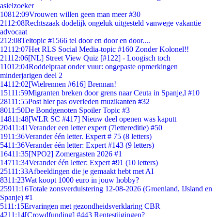
asielzoeker
108
12:09
Vrouwen willen geen man meer #30
21
12:08
Rechtszaak dodelijk ongeluk uitgesteld vanwege vakantie
advocaat
2
12:08
Teltopic #1566 tel door en door en door....
121
12:07
Het RLS Social Media-topic #160 Zonder Kolonel!!
211
12:06
[NL] Street View Quiz [#122] - Loogisch toch
110
12:04
Roddelpraat onder vuur: ongepaste opmerkingen
minderjarigen deel 2
141
12:02
[Wielrennen #616] Brennan!
151
11:59
Migranten breken door grens naar Ceuta in Spanje,l #10
281
11:55
Post hier pas overleden muzikanten #32
80
11:50
De Bondgenoten Spoiler Topic #3
148
11:48
[WLR SC #417] Nieuw deel openen was kaputt
204
11:41
Verander een letter expert (7lettereditie) #50
19
11:36
Verander één letter. Expert # 75 (8 letters)
54
11:36
Verander één letter: Expert #143 (9 letters)
164
11:35
[NPO2] Zomergasten 2026 #1
147
11:34
Verander één letter: Expert #91 (10 letters)
251
11:33
Afbeeldingen die je gemaakt hebt met AI
83
11:23
Wat koopt 1000 euro in jouw hobby?
259
11:16
Totale zonsverduistering 12-08-2026 (Groenland, IJsland en
Spanje) #1
51
11:15
Ervaringen met gezondheidsverklaring CBR
42
11:14
[Crowdfunding] #443 Rentestijgingen?