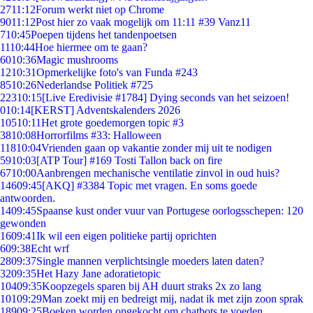
27
11:12
Forum werkt niet op Chrome
90
11:12
Post hier zo vaak mogelijk om 11:11 #39 Vanz11
7
10:45
Poepen tijdens het tandenpoetsen
11
10:44
Hoe hiermee om te gaan?
60
10:36
Magic mushrooms
12
10:31
Opmerkelijke foto's van Funda #243
85
10:26
Nederlandse Politiek #725
223
10:15
[Live Eredivisie #1784] Dying seconds van het seizoen!
0
10:14
[KERST] Adventskalenders 2026
105
10:11
Het grote goedemorgen topic #3
38
10:08
Horrorfilms #33: Halloween
118
10:04
Vrienden gaan op vakantie zonder mij uit te nodigen
59
10:03
[ATP Tour] #169 Tosti Tallon back on fire
67
10:00
Aanbrengen mechanische ventilatie zinvol in oud huis?
146
09:45
[AKQ] #3384 Topic met vragen. En soms goede
antwoorden.
14
09:45
Spaanse kust onder vuur van Portugese oorlogsschepen: 120
gewonden
16
09:41
Ik wil een eigen politieke partij oprichten
6
09:38
Echt wrf
28
09:37
Single mannen verplichtsingle moeders laten daten?
32
09:35
Het Hazy Jane adoratietopic
104
09:35
Koopzegels sparen bij AH duurt straks 2x zo lang
101
09:29
Man zoekt mij en bedreigt mij, nadat ik met zijn zoon sprak
189
09:25
Boeken worden opgekocht om chatbots te voeden