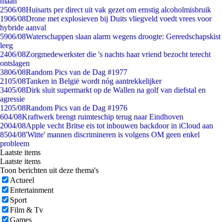
maan
25
06/08
Huisarts per direct uit vak gezet om ernstig alcoholmisbruik
19
06/08
Drone met explosieven bij Duits vliegveld voedt vrees voor
hybride aanval
59
06/08
Waterschappen slaan alarm wegens droogte: Gereedschapskist
leeg
24
06/08
Zorgmedewerkster die 's nachts haar vriend bezocht terecht
ontslagen
38
06/08
Random Pics van de Dag #1977
21
05/08
Tanken in België wordt nóg aantrekkelijker
34
05/08
Dirk sluit supermarkt op de Wallen na golf van diefstal en
agressie
12
05/08
Random Pics van de Dag #1976
6
04/08
Kraftwerk brengt ruimteschip terug naar Eindhoven
20
04/08
Apple vecht Britse eis tot inbouwen backdoor in iCloud aan
85
04/08
'Witte' mannen discrimineren is volgens OM geen enkel
probleem
Laatste items
Laatste items
Toon berichten uit deze thema's
Actueel
Entertainment
Sport
Film & Tv
Games