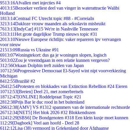
95
13:16
Afvallen met injecties #4
40
13:15
Bezoeker verliest deel van vinger in waterattractie Walibi
Holland
18
13:14
Centraal FC Utrecht topic #88 - #CorreiaIn
32
13:14
Dakloze vrouw maanden als seksslavin misbruikt
76
13:13
[IndyCar] #115 We're in Nashville Tennessee
53
13:11
Het grote dagelijkse Trump nieuws topic #31
20
13:10
Nieuwe Europese richtlijn: vaker repareren ipv vervangen
voor nieuw
215
13:09
Russia vs Ukraine #91
69
13:07
Woningtekort: dus ga je woningen slopen, logisch
50
13:02
Zou je vreemdgaan in een relatie kunnen vergeven?
3
12:56
Orkaan Dolphin treft zuiden van Japan
107
12:56
Progressieve Democraat El-Sayed wint nipt voorverkiezing
Michigan
84
12:55
Brazilië #2
264
12:54
Protesten en blokkades van Extinction Rebellion #24 Eieren
107
12:53
[Breien] Deel 21, met zomerbreisels
187
12:47
[ONLINE] Roddelpraat Topic #21
28
12:38
Prijs Bar le duc rood in het buitenland
266
12:38
[AMV] VS #1312 spammers van de internationale rechtsorde
267
12:34
[NET5] Het blok 2026 #32 Blokkendozen
124
12:29
[SBS6] De Bondgenoten #318 Een klein kusje moet kunnen
1
12:29
[Dagboek] Veel aan hoofd - Deel 28
61
12:12
Lisa (38) vermoord in Griekenland door Afghaanse