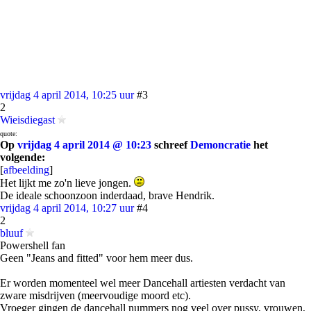
vrijdag 4 april 2014, 10:25 uur
#3
2
Wieisdiegast
quote:
Op
vrijdag 4 april 2014 @ 10:23
schreef
Demoncratie
het
volgende:
[
afbeelding
]
Het lijkt me zo'n lieve jongen.
De ideale schoonzoon inderdaad, brave Hendrik.
vrijdag 4 april 2014, 10:27 uur
#4
2
bluuf
Powershell fan
Geen "Jeans and fitted" voor hem meer dus.
Er worden momenteel wel meer Dancehall artiesten verdacht van
zware misdrijven (meervoudige moord etc).
Vroeger gingen de dancehall nummers nog veel over pussy, vrouwen,