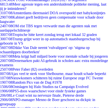
68
13:48
Meer agressie tegen een andersluidende politieke mening, laat
jij je intimideren?
31
07/08
Amsterdams dierenasiel DOA overspoeld met babykonijntjes
29
07/08
Kabinet geeft bedrijven geen compensatie voor schade door
laagwater
24
07/08
OM eist TBS tegen verwarde man die agenten stak met
aardappelschilmesje
30
07/08
Tropische hitte keert zondag terug met lokaal 32 graden
30
07/08
Trump grijpt weer in op automatisch staatsburgerschap bij
geboorte in VS
56
07/08
Dikke Van Dale neemt 'vulvalippen' op: 'stigma op
schaamlippen doorbreken'
16
07/08
Meta krijgt half miljard boete voor mentale schade bij jongeren
20
07/08
Denemarken pakt AI-gebruik in scholen aan: extra mondelinge
examens
25
07/08
Peter Faber (82) overleden
0
07/08
Ajax veel te sterk voor Shelbourne, maar houdt schade beperkt
1
07/08
Nieuwkomers schitteren bij ruime Europese zege FC Twente
19
07/08
Random Pics van de Dag #1978
15
06/08
Ontslagen bij Halo Studios na Campaign Evolved
19
06/08
PS5-doos waarschuwt voor einde fysieke games
2
06/08
Le Court wint na nerveuze finale, Pieterse derde
29
06/08
NPO-manager Menno de Boer geschorst na dickpic in
groepsapp