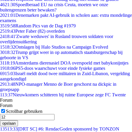
46
21:30
Spoedberaad EU na crisis Ceuta, moeten we onze
buitengrenzen beter bewaken?
20
21:01
Denemarken pakt AI-gebruik in scholen aan: extra mondelinge
examens
35
19:58
Random Pics van de Dag #1979
25
19:43
Peter Faber (82) overleden
24
18:41
'Zwarte weduwes' in Rusland trouwen soldaten voor
overlijdensuitkering
15
18:32
Ontslagen bij Halo Studios na Campaign Evolved
30
18:32
Trump grijpt weer in op automatisch staatsburgerschap bij
geboorte in VS
31
18:19
Amsterdams dierenasiel DOA overspoeld met babykonijntjes
19
18:06
PS5-doos waarschuwt voor einde fysieke games
69
15:03
Israël meldt dood twee militairen in Zuid-Libanon, vergelding
aangekondigd
29
13:48
NPO-manager Menno de Boer geschorst na dickpic in
groepsapp
1
13:37
Nieuwkomers schitteren bij ruime Europese zege FC Twente
Forum
Forum
Scrollbar gebruiken
opslaan
135
13:33
[DRT SC] #6: RendacGoden sponsored by TONZON