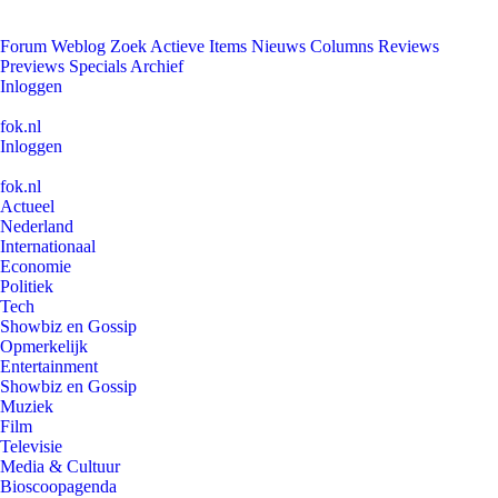
Forum
Weblog
Zoek
Actieve Items
Nieuws
Columns
Reviews
Previews
Specials
Archief
Inloggen
fok.nl
Inloggen
fok.nl
Actueel
Nederland
Internationaal
Economie
Politiek
Tech
Showbiz en Gossip
Opmerkelijk
Entertainment
Showbiz en Gossip
Muziek
Film
Televisie
Media & Cultuur
Bioscoopagenda