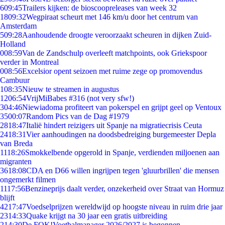
6
09:45
Trailers kijken: de bioscoopreleases van week 32
18
09:32
Wegpiraat scheurt met 146 km/u door het centrum van
Amsterdam
5
09:28
Aanhoudende droogte veroorzaakt scheuren in dijken Zuid-
Holland
0
08:59
Van de Zandschulp overleeft matchpoints, ook Griekspoor
verder in Montreal
0
08:56
Excelsior opent seizoen met ruime zege op promovendus
Cambuur
1
08:35
Nieuw te streamen in augustus
12
06:54
VrijMiBabes #316 (not very sfw!)
3
04:46
Niewiadoma profiteert van pokerspel en grijpt geel op Ventoux
35
00:07
Random Pics van de Dag #1979
28
18:47
Italië hindert reizigers uit Spanje na migratiecrisis Ceuta
24
18:31
Vier aanhoudingen na doodsbedreiging burgemeester Depla
van Breda
11
18:26
Smokkelbende opgerold in Spanje, verdienden miljoenen aan
migranten
36
18:08
CDA en D66 willen ingrijpen tegen 'gluurbrillen' die mensen
ongemerkt filmen
11
17:56
Benzineprijs daalt verder, onzekerheid over Straat van Hormuz
blijft
42
17:47
Voedselprijzen wereldwijd op hoogste niveau in ruim drie jaar
23
14:33
Quake krijgt na 30 jaar een gratis uitbreiding
2
14:30
De FOK!Voetbalmanager 2026/2027 is begonnen