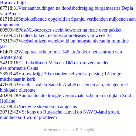
Hormuz blijft
877
18:31
Vier aanhoudingen na doodsbedreiging burgemeester Depla
van Breda
817
18:26
Smokkelbende opgerold in Spanje, verdienden miljoenen aan
migranten
805
09:46
PostNL-bezorger steekt bewoner na ruzie over pakket
765
09:45
Trailers kijken: de bioscoopreleases van week 32
753
17:47
Voedselprijzen wereldwijd op hoogste niveau in ruim drie
jaar
614
09:32
Wegpiraat scheurt met 146 km/u door het centrum van
Amsterdam
542
10:16
EU bekritiseert Meta en TikTok om verspreiden
desinformatie Ceuta
539
09:49
Vrouw krijgt 30 maanden cel voor afpersing 12-jarige
misdienaar in kerk
476
09:53
Houthi's vallen Saoedi-Arabië en Jemen aan, dreigen met
blokkade olieroute
402
09:28
Aanhoudende droogte veroorzaakt scheuren in dijken Zuid-
Holland
341
08:35
Nieuw te streamen in augustus
307
12:42
VS: kans op Russische aanval op NAVO-land groeit,
munitietekort wordt probleem
▼ Advertentie door Refinery89