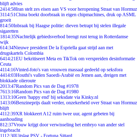
blijft advies
24
14:58
Iran stelt zes eisen aan VS voor heropening Straat van Hormuz
31
14:51
China boekt doorbraak in eigen chipmachines, druk op ASML
groeit
8
14:50
Inbraak bij Haagse politie: dieven betrapt bij stelen illegale
sigaretten
18
14:35
Nachtelijk gebiedsverbod brengt rust terug in Rotterdamse
wijk
6
14:34
Nieuwe president De la Espriella gaat strijd aan met
drugskartels Colombia
64
14:21
EU bekritiseert Meta en TikTok om verspreiden desinformatie
Ceuta
41
14:16
Vinted-foto's van vrouwen massaal gedeeld op seksfora
44
14:03
Houthi's vallen Saoedi-Arabië en Jemen aan, dreigen met
blokkade olieroute
20
13:47
Random Pics van de Dag #1978
76
13:16
Random Pics van de Dag #1980
13
13:10
Geen 'happy end' bij seksdate via Kinky.nl
14
13:06
Benzineprijs daalt verder, onzekerheid over Straat van Hormuz
blijft
41
12:39
XR blokkeert A12 ruim twee uur, agent gebeten bij
aanhouding
8
12:37
Vrouw krijgt door verwisseling het embryo van ander stel
ingebracht
11
12:30
Uitslag PSV - Fortuna Sittard