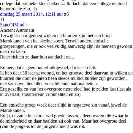
college dat politieke kleur bekent... Ik dacht dat een college neutraal
behoorde te zijn, tja..
dinsdag 25 maart 2014, 12:11 uur
#5
11
StateOfMind
Ancient Astronaut
Terwijl er daar genoeg wijken en buurten zijn met een hoop
Marokkanen van het slechte soort. Terwijl andere etnische
groeperingen, die er ook veelvuldig aanwezig zijn, de mensen gewoon
met rust laten.
Beter richten ze daar hun aandacht op...
En nee, dat is geen onderbuikgevoel, dat is een feit.
Ik heb daar 36 jaar gewoond, en het grootste deel daarvan in wijken en
buurten die door de jaren heen steeds multicultureler zijn geworden,
met soms wel tientallen verschillende nationaliteiten.
Erg gezellig en van het overgrote merendeel had je zelden last (last als
in overlast, straatterreur, criminaliteit en zo).
Eén etnische groep week daar altijd in negatieve zin vanaf, jawel de
Marokkanen.
En ja, er zaten heus ook wel goede tussen, alleen waren die zwaar in
de minderheid en daar baalden zij ook van. Maar het overgrote deel
(van de jongens tot de jongemannen) was rot.