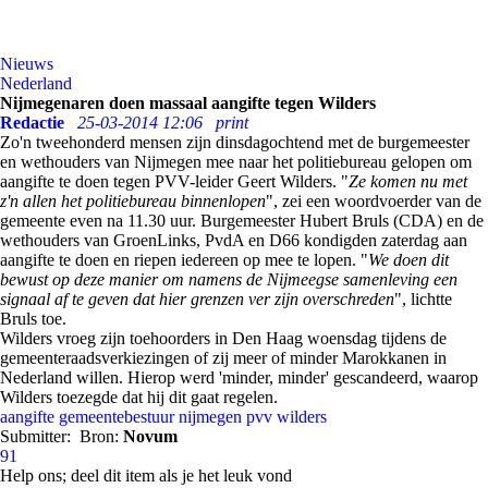
Nieuws
Nederland
Nijmegenaren doen massaal aangifte tegen Wilders
Redactie
25-03-2014 12:06
print
Zo'n tweehonderd mensen zijn dinsdagochtend met de burgemeester
en wethouders van Nijmegen mee naar het politiebureau gelopen om
aangifte te doen tegen PVV-leider Geert Wilders. "
Ze komen nu met
z'n allen het politiebureau binnenlopen
", zei een woordvoerder van de
gemeente even na 11.30 uur. Burgemeester Hubert Bruls (CDA) en de
wethouders van GroenLinks, PvdA en D66 kondigden zaterdag aan
aangifte te doen en riepen iedereen op mee te lopen. "
We doen dit
bewust op deze manier om namens de Nijmeegse samenleving een
signaal af te geven dat hier grenzen ver zijn overschreden
", lichtte
Bruls toe.
Wilders vroeg zijn toehoorders in Den Haag woensdag tijdens de
gemeenteraadsverkiezingen of zij meer of minder Marokkanen in
Nederland willen. Hierop werd 'minder, minder' gescandeerd, waarop
Wilders toezegde dat hij dit gaat regelen.
aangifte
gemeentebestuur
nijmegen
pvv
wilders
Submitter:
Bron:
Novum
91
Help ons; deel dit item als je het leuk vond