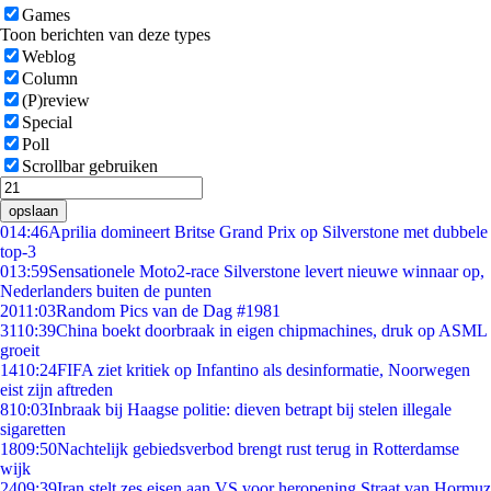
Games
Toon berichten van deze types
Weblog
Column
(P)review
Special
Poll
Scrollbar gebruiken
opslaan
0
14:46
Aprilia domineert Britse Grand Prix op Silverstone met dubbele
top-3
0
13:59
Sensationele Moto2-race Silverstone levert nieuwe winnaar op,
Nederlanders buiten de punten
20
11:03
Random Pics van de Dag #1981
31
10:39
China boekt doorbraak in eigen chipmachines, druk op ASML
groeit
14
10:24
FIFA ziet kritiek op Infantino als desinformatie, Noorwegen
eist zijn aftreden
8
10:03
Inbraak bij Haagse politie: dieven betrapt bij stelen illegale
sigaretten
18
09:50
Nachtelijk gebiedsverbod brengt rust terug in Rotterdamse
wijk
24
09:39
Iran stelt zes eisen aan VS voor heropening Straat van Hormuz