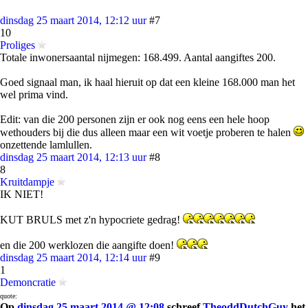
dinsdag 25 maart 2014, 12:12 uur
#7
10
Proliges
Totale inwonersaantal nijmegen: 168.499. Aantal aangiftes 200.
Goed signaal man, ik haal hieruit op dat een kleine 168.000 man het
wel prima vind.
Edit: van die 200 personen zijn er ook nog eens een hele hoop
wethouders bij die dus alleen maar een wit voetje proberen te halen
onzettende lamlullen.
dinsdag 25 maart 2014, 12:13 uur
#8
8
Kruitdampje
IK NIET!
KUT BRULS met z'n hypocriete gedrag!
en die 200 werklozen die aangifte doen!
dinsdag 25 maart 2014, 12:14 uur
#9
1
Demoncratie
quote:
Op
dinsdag 25 maart 2014 @ 12:08
schreef
TheoddDutchGuy
het