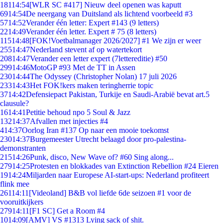
181
14:54
[WLR SC #417] Nieuw deel openen was kaputt
69
14:54
De neergang van Duitsland als lichtend voorbeeld #3
57
14:52
Verander één letter: Expert #143 (9 letters)
22
14:49
Verander één letter. Expert # 75 (8 letters)
115
14:48
[FOK!Voetbalmanager 2026/2027] #1 We zijn er weer
255
14:47
Nederland stevent af op watertekort
208
14:47
Verander een letter expert (7lettereditie) #50
299
14:46
MotoGP #93 Met de TT in Assen
230
14:44
The Odyssey (Christopher Nolan) 17 juli 2026
233
14:43
Het FOK!kers maken teringherrie topic
37
14:42
Defensiepact Pakistan, Turkije en Saudi-Arabië bevat art.5
clausule?
16
14:41
Petitie behoud npo 5 Soul & Jazz
132
14:37
Afvallen met injecties #4
4
14:37
Oorlog Iran #137 Op naar een mooie toekomst
230
14:37
Burgemeester Utrecht belaagd door pro-palestina-
demonstranten
215
14:26
Punk, disco, New Wave of? #60 Sing along...
279
14:25
Protesten en blokkades van Extinction Rebellion #24 Eieren
19
14:24
Miljarden naar Europese AI-start-ups: Nederland profiteert
flink mee
261
14:11
[Videoland] B&B vol liefde 6de seizoen #1 voor de
vooruitkijkers
279
14:11
[F1 SC] Get a Room #4
10
14:09
[AMV] VS #1313 Lying sack of shit.