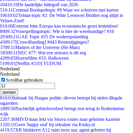
104
10:19
De landelijke hittegolf van 2026
5
10:11
Centraal Bordspeltopic #9 Waar we schuiven met karton
106
10:02
Telstar-topic #2: De Witte Leeuwen Brullen nog altijd in
Velsen-Zuid!
0
10:00
Extreme hitte Europa kan economische groei tenietdoen'
89
09:32
Voorspellingstopic: Wie is hier de weerkundige? #16
293
09:21
GAE Topic #25 De wederopstanding
43
09:17
[Crowdfunding] #443 Rentestijgingen?
37
09:11
Masters of the Universe (He-Man)
185
09:11
NEC #77: Wat een seizoen is dit zeg
42
09:05
Horrorfilms #33: Halloween
51
09:01
[Netflix #210] TUDUM
Nederland
Nederland
Scrollbar gebruiken
opslaan
8
10:03
Inbraak bij Haagse politie: dieven betrapt bij stelen illegale
sigaretten
18
09:50
Nachtelijk gebiedsverbod brengt rust terug in Rotterdamse
wijk
22
07:36
MIVD-baas lekt via Strava routes naar geheime kazerne
13
20:11
Geen 'happy end' bij seksdate via Kinky.nl
41
19:57
XR blokkeert A12 ruim twee uur, agent gebeten bij