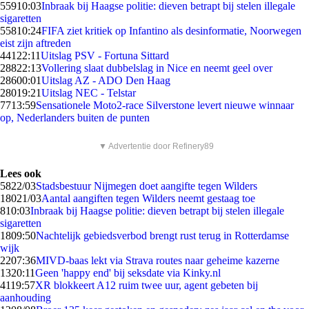
559
10:03
Inbraak bij Haagse politie: dieven betrapt bij stelen illegale
sigaretten
558
10:24
FIFA ziet kritiek op Infantino als desinformatie, Noorwegen
eist zijn aftreden
441
22:11
Uitslag PSV - Fortuna Sittard
288
22:13
Vollering slaat dubbelslag in Nice en neemt geel over
286
00:01
Uitslag AZ - ADO Den Haag
280
19:21
Uitslag NEC - Telstar
77
13:59
Sensationele Moto2-race Silverstone levert nieuwe winnaar
op, Nederlanders buiten de punten
▼ Advertentie door Refinery89
Lees ook
58
22/03
Stadsbestuur Nijmegen doet aangifte tegen Wilders
180
21/03
Aantal aangiften tegen Wilders neemt gestaag toe
8
10:03
Inbraak bij Haagse politie: dieven betrapt bij stelen illegale
sigaretten
18
09:50
Nachtelijk gebiedsverbod brengt rust terug in Rotterdamse
wijk
22
07:36
MIVD-baas lekt via Strava routes naar geheime kazerne
13
20:11
Geen 'happy end' bij seksdate via Kinky.nl
41
19:57
XR blokkeert A12 ruim twee uur, agent gebeten bij
aanhouding