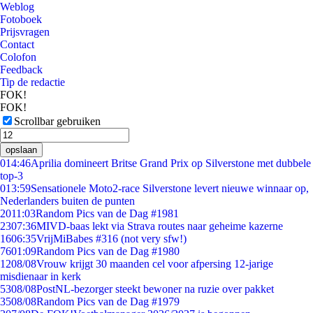
Weblog
Fotoboek
Prijsvragen
Contact
Colofon
Feedback
Tip de redactie
FOK!
FOK!
Scrollbar gebruiken
opslaan
0
14:46
Aprilia domineert Britse Grand Prix op Silverstone met dubbele
top-3
0
13:59
Sensationele Moto2-race Silverstone levert nieuwe winnaar op,
Nederlanders buiten de punten
20
11:03
Random Pics van de Dag #1981
23
07:36
MIVD-baas lekt via Strava routes naar geheime kazerne
16
06:35
VrijMiBabes #316 (not very sfw!)
76
01:09
Random Pics van de Dag #1980
12
08/08
Vrouw krijgt 30 maanden cel voor afpersing 12-jarige
misdienaar in kerk
53
08/08
PostNL-bezorger steekt bewoner na ruzie over pakket
35
08/08
Random Pics van de Dag #1979