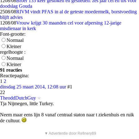
12
08/08
Broer 135 keer gestoken en gesneden: zes jaar cel en tbs voor
doodslag Gouda
25
08/08
RIVM vindt PFAS in al de geteste moedermelk, borstvoeding
blijft advies
12
08/08
Vrouw krijgt 30 maanden cel voor afpersing 12-jarige
misdienaar in kerk
Font-grootte:
Normaal
Kleiner
regelhoogte :
Normaal
Kleiner
91 reacties
Reactiepagina:
1
2
dinsdag 25 maart 2014, 12:08 uur
#1
22
TheoddDutchGuy
Tja Nijmegen, little Turkey.
Neem maar eens lijn 8 vanaf centraal staton naar t ziekenhuis en ruik
de cultuur.
▼ Advertentie door Refinery89