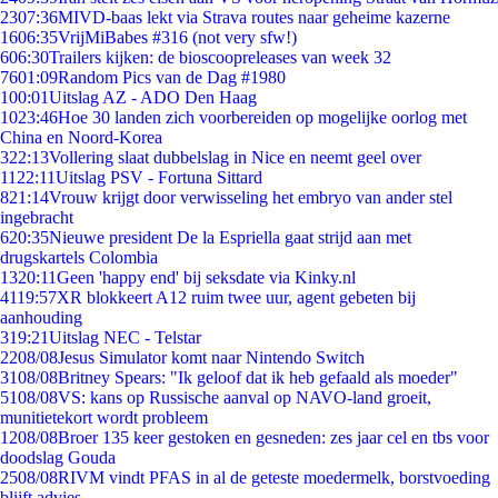
23
07:36
MIVD-baas lekt via Strava routes naar geheime kazerne
16
06:35
VrijMiBabes #316 (not very sfw!)
6
06:30
Trailers kijken: de bioscoopreleases van week 32
76
01:09
Random Pics van de Dag #1980
1
00:01
Uitslag AZ - ADO Den Haag
10
23:46
Hoe 30 landen zich voorbereiden op mogelijke oorlog met
China en Noord-Korea
3
22:13
Vollering slaat dubbelslag in Nice en neemt geel over
11
22:11
Uitslag PSV - Fortuna Sittard
8
21:14
Vrouw krijgt door verwisseling het embryo van ander stel
ingebracht
6
20:35
Nieuwe president De la Espriella gaat strijd aan met
drugskartels Colombia
13
20:11
Geen 'happy end' bij seksdate via Kinky.nl
41
19:57
XR blokkeert A12 ruim twee uur, agent gebeten bij
aanhouding
3
19:21
Uitslag NEC - Telstar
22
08/08
Jesus Simulator komt naar Nintendo Switch
31
08/08
Britney Spears: "Ik geloof dat ik heb gefaald als moeder"
51
08/08
VS: kans op Russische aanval op NAVO-land groeit,
munitietekort wordt probleem
12
08/08
Broer 135 keer gestoken en gesneden: zes jaar cel en tbs voor
doodslag Gouda
25
08/08
RIVM vindt PFAS in al de geteste moedermelk, borstvoeding
blijft advies