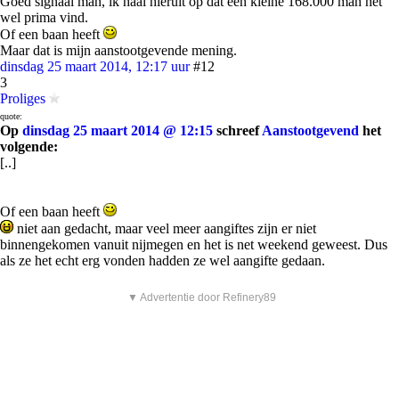
Goed signaal man, ik haal hieruit op dat een kleine 168.000 man het
wel prima vind.
Of een baan heeft
Maar dat is mijn aanstootgevende mening.
dinsdag 25 maart 2014, 12:17 uur
#12
3
Proliges
quote:
Op
dinsdag 25 maart 2014 @ 12:15
schreef
Aanstootgevend
het
volgende:
[..]
Of een baan heeft
niet aan gedacht, maar veel meer aangiftes zijn er niet
binnengekomen vanuit nijmegen en het is net weekend geweest. Dus
als ze het echt erg vonden hadden ze wel aangifte gedaan.
▼ Advertentie door Refinery89