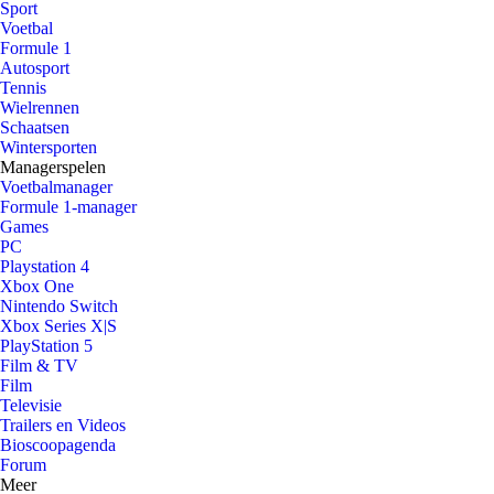
Sport
Voetbal
Formule 1
Autosport
Tennis
Wielrennen
Schaatsen
Wintersporten
Managerspelen
Voetbalmanager
Formule 1-manager
Games
PC
Playstation 4
Xbox One
Nintendo Switch
Xbox Series X|S
PlayStation 5
Film & TV
Film
Televisie
Trailers en Videos
Bioscoopagenda
Forum
Meer