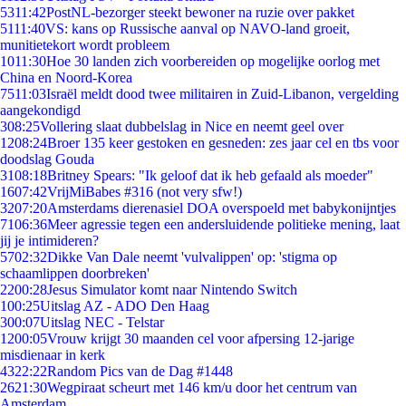
53
11:42
PostNL-bezorger steekt bewoner na ruzie over pakket
51
11:40
VS: kans op Russische aanval op NAVO-land groeit,
munitietekort wordt probleem
10
11:30
Hoe 30 landen zich voorbereiden op mogelijke oorlog met
China en Noord-Korea
75
11:03
Israël meldt dood twee militairen in Zuid-Libanon, vergelding
aangekondigd
3
08:25
Vollering slaat dubbelslag in Nice en neemt geel over
12
08:24
Broer 135 keer gestoken en gesneden: zes jaar cel en tbs voor
doodslag Gouda
31
08:18
Britney Spears: "Ik geloof dat ik heb gefaald als moeder"
16
07:42
VrijMiBabes #316 (not very sfw!)
32
07:20
Amsterdams dierenasiel DOA overspoeld met babykonijntjes
71
06:36
Meer agressie tegen een andersluidende politieke mening, laat
jij je intimideren?
57
02:32
Dikke Van Dale neemt 'vulvalippen' op: 'stigma op
schaamlippen doorbreken'
22
00:28
Jesus Simulator komt naar Nintendo Switch
1
00:25
Uitslag AZ - ADO Den Haag
3
00:07
Uitslag NEC - Telstar
12
00:05
Vrouw krijgt 30 maanden cel voor afpersing 12-jarige
misdienaar in kerk
43
22:22
Random Pics van de Dag #1448
26
21:30
Wegpiraat scheurt met 146 km/u door het centrum van
Amsterdam