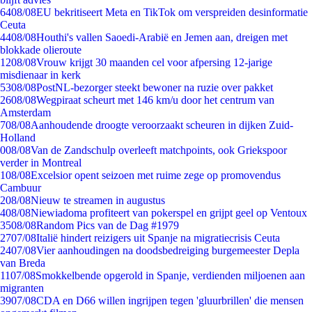
64
08/08
EU bekritiseert Meta en TikTok om verspreiden desinformatie
Ceuta
44
08/08
Houthi's vallen Saoedi-Arabië en Jemen aan, dreigen met
blokkade olieroute
12
08/08
Vrouw krijgt 30 maanden cel voor afpersing 12-jarige
misdienaar in kerk
53
08/08
PostNL-bezorger steekt bewoner na ruzie over pakket
26
08/08
Wegpiraat scheurt met 146 km/u door het centrum van
Amsterdam
7
08/08
Aanhoudende droogte veroorzaakt scheuren in dijken Zuid-
Holland
0
08/08
Van de Zandschulp overleeft matchpoints, ook Griekspoor
verder in Montreal
1
08/08
Excelsior opent seizoen met ruime zege op promovendus
Cambuur
2
08/08
Nieuw te streamen in augustus
4
08/08
Niewiadoma profiteert van pokerspel en grijpt geel op Ventoux
35
08/08
Random Pics van de Dag #1979
27
07/08
Italië hindert reizigers uit Spanje na migratiecrisis Ceuta
24
07/08
Vier aanhoudingen na doodsbedreiging burgemeester Depla
van Breda
11
07/08
Smokkelbende opgerold in Spanje, verdienden miljoenen aan
migranten
39
07/08
CDA en D66 willen ingrijpen tegen 'gluurbrillen' die mensen