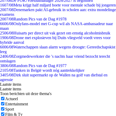
2
07/08
De FOK!Voetbalmanager 2026/2027 is begonnen
16
07/08
Meta krijgt half miljard boete voor mentale schade bij jongeren
20
07/08
Denemarken pakt AI-gebruik in scholen aan: extra mondelinge
examens
20
07/08
Random Pics van de Dag #1978
66
06/08
Onlyfans-model met G-cup wil als NASA-ambassadeur naar
maan
25
06/08
Huisarts per direct uit vak gezet om ernstig alcoholmisbruik
19
06/08
Drone met explosieven bij Duits vliegveld voedt vrees voor
hybride aanval
60
06/08
Waterschappen slaan alarm wegens droogte: Gereedschapskist
leeg
24
06/08
Zorgmedewerkster die 's nachts haar vriend bezocht terecht
ontslagen
38
06/08
Random Pics van de Dag #1977
21
05/08
Tanken in België wordt nóg aantrekkelijker
34
05/08
Dirk sluit supermarkt op de Wallen na golf van diefstal en
agressie
Laatste items
Laatste items
Toon berichten uit deze thema's
Actueel
Entertainment
Sport
Film & Tv