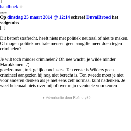
1
handboek
quote:
Op
dinsdag 25 maart 2014 @ 12:14
schreef
DuvalBrood
het
volgende:
[..]
Dit betreft strafrecht, heeft niets met politiek neutraal of niet te maken.
Of mogen politiek neutrale mensen geen aangifte meer doen tegen
criminelen?
Je wilt toch minder criminelen? Oh nee wacht, je wilde minder
Marokkanen. :')
goedzo man, trek gelijk conclusies. Ten eerste is Wilders geen
crimineel aangezien hij nog niet berecht is. Ten tweede moet je niet
voor anderen denken als je niet eens zelf normaal kunt nadenken. Je
weet helemaal niets over mij of over mijn eventuele voorkeuren
▼ Advertentie door Refinery89