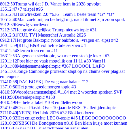
80
12:50
Trump wil dat J.D. Vance hem in 2028 opvolgt
135
12:47
+7 telspel #95
185
12:43
Touwtrekken 2.0 #636 - Team 1 beste team *G* *O*
105
12:40
Man zoekt mij en bedreigt mij, nadat ik met zijn zoon sprak
59
12:39
Eeuwig voortleven
72
12:37
Het grote dagelijkse Trump nieuws topic #31
160
12:31
[CUL TV] Masterchef Australië 2026
69
12:17
Het grote Baktopic (voor bakfoto's, -vragen en -tips) #42
204
11:59
[RTL] B&B vol liefde 6de seizoen #4
154
11:54
Sterren toen en nu #11
163
11:53
Algemeen steektopic, waar er een steekje los zit #3
129
11:12
Post hier zo vaak mogelijk om 11:11 #39 Vanz11
140
11:08
Meisjesnamenlepeltopic #367 LOOOOL LAPO
146
11:01
Jonge Cambridge professor stapt op na claims over plagiaat
en leugens
114
10:58
[DAGBOEK] De weg naar balans #12
137
10:50
Het grote goedemorgen topic #3
48
10:50
Woordensamenstelspel #1184 met 2 woorden spreken SVP
41
10:50
Dierenlepeltopic #150
40
10:49
Het hele alfabet #108 en 4letterwoord
254
10:48
Oscar Piastri: Over 10 jaar de BESTE allertijden-topic
271
10:40
[NET5] Het blok 2026 #32 Blokkendozen
279
10:33
Het enige echte LEGO-topic #45 LEGOOOOOOOOOOO
128
10:26
[SBS6] De Bondgenoten #318 Een klein kusje moet kunnen
2
10:23
LG nas n1t1 - niet zichtbaar bij aansluiten