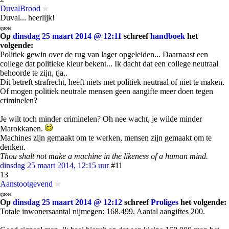
DuvalBrood
Duval... heerlijk!
quote:
Op
dinsdag 25 maart 2014 @ 12:11
schreef
handboek
het
volgende:
Politiek gewin over de rug van lager opgeleiden... Daarnaast een
college dat politieke kleur bekent... Ik dacht dat een college neutraal
behoorde te zijn, tja..
Dit betreft strafrecht, heeft niets met politiek neutraal of niet te maken.
Of mogen politiek neutrale mensen geen aangifte meer doen tegen
criminelen?
Je wilt toch minder criminelen? Oh nee wacht, je wilde minder
Marokkanen.
Machines zijn gemaakt om te werken, mensen zijn gemaakt om te
denken.
Thou shalt not make a machine in the likeness of a human mind.
dinsdag 25 maart 2014, 12:15 uur
#11
13
Aanstootgevend
quote:
Op
dinsdag 25 maart 2014 @ 12:12
schreef
Proliges
het volgende:
Totale inwonersaantal nijmegen: 168.499. Aantal aangiftes 200.