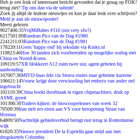
Heb je een leuk of interessant bericht gevonden dat je graag op FOK!
terug ziet?
Tip ons dan via de submit!
Zoek jij altijd de leukste nieuwtjes en kun je daar leuk over schrijven?
Meld je aan als nieuwsposter!
Meest gelezen
90274
06:35
VrijMiBabes #316 (not very sfw!)
62175
01:09
Random Pics van de Dag #1980
22412
11:03
Random Pics van de Dag #1981
1782
20:11
Geen 'happy end' bij seksdate via Kinky.nl
1108
23:46
Hoe 30 landen zich voorbereiden op mogelijke oorlog met
China en Noord-Korea
1091
19:57
XR blokkeert A12 ruim twee uur, agent gebeten bij
aanhouding
1070
07:36
MIVD-baas lekt via Strava routes naar geheime kazerne
1066
21:14
Vrouw krijgt door verwisseling het embryo van ander stel
ingebracht
1021
10:39
China boekt doorbraak in eigen chipmachines, druk op
ASML groeit
1013
06:30
Trailers kijken: de bioscoopreleases van week 32
705
09:39
Iran stelt zes eisen aan VS voor heropening Straat van
Hormuz
648
09:50
Nachtelijk gebiedsverbod brengt rust terug in Rotterdamse
wijk
618
20:35
Nieuwe president De la Espriella gaat strijd aan met
drugskartels Colombia