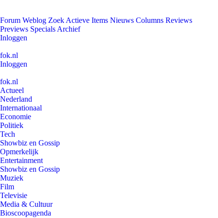
Forum
Weblog
Zoek
Actieve Items
Nieuws
Columns
Reviews
Previews
Specials
Archief
Inloggen
fok.nl
Inloggen
fok.nl
Actueel
Nederland
Internationaal
Economie
Politiek
Tech
Showbiz en Gossip
Opmerkelijk
Entertainment
Showbiz en Gossip
Muziek
Film
Televisie
Media & Cultuur
Bioscoopagenda