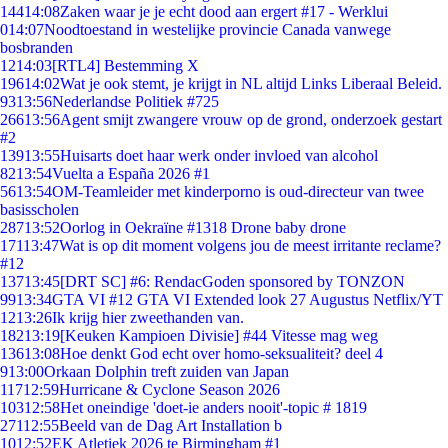
144
14:08
Zaken waar je je echt dood aan ergert #17 - Werklui
0
14:07
Noodtoestand in westelijke provincie Canada vanwege
bosbranden
12
14:03
[RTL4] Bestemming X
196
14:02
Wat je ook stemt, je krijgt in NL altijd Links Liberaal Beleid.
93
13:56
Nederlandse Politiek #725
266
13:56
Agent smijt zwangere vrouw op de grond, onderzoek gestart
#2
139
13:55
Huisarts doet haar werk onder invloed van alcohol
82
13:54
Vuelta a España 2026 #1
56
13:54
OM-Teamleider met kinderporno is oud-directeur van twee
basisscholen
287
13:52
Oorlog in Oekraïne #1318 Drone baby drone
171
13:47
Wat is op dit moment volgens jou de meest irritante reclame?
#12
137
13:45
[DRT SC] #6: RendacGoden sponsored by TONZON
99
13:34
GTA VI #12 GTA VI Extended look 27 Augustus Netflix/YT
12
13:26
Ik krijg hier zweethanden van.
182
13:19
[Keuken Kampioen Divisie] #44 Vitesse mag weg
136
13:08
Hoe denkt God echt over homo-seksualiteit? deel 4
9
13:00
Orkaan Dolphin treft zuiden van Japan
117
12:59
Hurricane & Cyclone Season 2026
103
12:58
Het oneindige 'doet-ie anders nooit'-topic # 1819
271
12:55
Beeld van de Dag Art Installation b
10
12:52
EK Atletiek 2026 te Birmingham #1