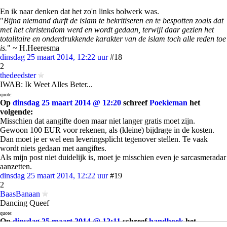
En ik naar denken dat het zo'n links bolwerk was.
"
Bijna niemand durft de islam te bekritiseren en te bespotten zoals dat
met het christendom werd en wordt gedaan, terwijl daar gezien het
totalitaire en onderdrukkende karakter van de islam toch alle reden toe
is.
" ~ H.Heeresma
dinsdag 25 maart 2014, 12:22 uur
#18
2
thedeedster
IWAB: Ik Weet Alles Beter...
quote:
Op
dinsdag 25 maart 2014 @ 12:20
schreef
Poekieman
het
volgende:
Misschien dat aangifte doen maar niet langer gratis moet zijn.
Gewoon 100 EUR voor rekenen, als (kleine) bijdrage in de kosten.
Dan moet je er wel een leveringsplicht tegenover stellen. Te vaak
wordt niets gedaan met aangiftes.
Als mijn post niet duidelijk is, moet je misschien even je sarcasmeradar
aanzetten.
dinsdag 25 maart 2014, 12:22 uur
#19
2
BaasBanaan
Dancing Queef
quote:
Op
dinsdag 25 maart 2014 @ 12:11
schreef
handboek
het