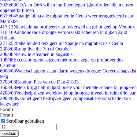
39
20:08
CDA en D66 willen ingrijpen tegen 'gluurbrillen' die mensen
ongemerkt filmen
63
19:04
Spanje: bijna alle migranten in Ceuta weer teruggekeerd naar
Marokko
4
17:13
Niewiadoma profiteert van pokerspel en grijpt geel op Ventoux
7
16:10
Aanhoudende droogte veroorzaakt scheuren in dijken Zuid-
Holland
27
15:52
Italië hindert reizigers uit Spanje na migratiecrisis Ceuta
23
08/08
Long live the 7th of October
2
08/08
Nieuw te streamen in augustus
1
08/08
Excelsior opent seizoen met ruime zege op promovendus
Cambuur
60
08/08
Waterschappen slaan alarm wegens droogte: Gereedschapskist
leeg
37
08/08
Random Pics van de Dag #1833
16
08/08
Meta krijgt half miljard boete voor mentale schade bij jongeren
42
08/08
Voedselprijzen wereldwijd op hoogste niveau in ruim drie jaar
29
08/08
Kabinet geeft bedrijven geen compensatie voor schade door
laagwater
Forum
Forum
Scrollbar gebruiken
opslaan