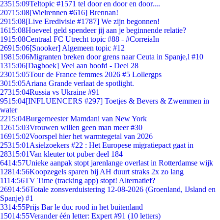
235
15:09
Teltopic #1571 tel door en door en door....
207
15:08
[Wielrennen #616] Brennan!
29
15:08
[Live Eredivisie #1787] We zijn begonnen!
16
15:08
Hoeveel geld spendeer jij aan je beginnende relatie?
19
15:08
Centraal FC Utrecht topic #88 - #CorreiaIn
269
15:06
[Snooker] Algemeen topic #12
198
15:06
Migranten breken door grens naar Ceuta in Spanje,l #10
13
15:06
[Dagboek] Veel aan hoofd - Deel 28
230
15:05
Tour de France femmes 2026 #5 Lollergps
30
15:05
Ariana Grande verlaat de spotlight.
273
15:04
Russia vs Ukraine #91
95
15:04
[INFLUENCERS #297] Toetjes & Bevers & Zwemmen in
water
22
15:04
Burgemeester Mamdani van New York
126
15:03
Vrouwen willen geen man meer #30
169
15:02
Voorspel hier het warmtegetal van 2026
253
15:01
Asielzoekers #22 : Het Europese migratiepact gaat in
283
15:01
Van kleuter tot puber deel 184
64
14:57
Unieke aanpak stopt jarenlange overlast in Rotterdamse wijk
128
14:56
Koopzegels sparen bij AH duurt straks 2x zo lang
11
14:56
TV Time (tracking app) stopt! Alternatief?
269
14:56
Totale zonsverduistering 12-08-2026 (Groenland, IJsland en
Spanje) #1
33
14:55
Prijs Bar le duc rood in het buitenland
150
14:55
Verander één letter: Expert #91 (10 letters)