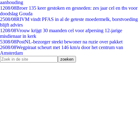
aanhouding
12
08/08
Broer 135 keer gestoken en gesneden: zes jaar cel en tbs voor
doodslag Gouda
25
08/08
RIVM vindt PFAS in al de geteste moedermelk, borstvoeding
blijft advies
12
08/08
Vrouw krijgt 30 maanden cel voor afpersing 12-jarige
misdienaar in kerk
53
08/08
PostNL-bezorger steekt bewoner na ruzie over pakket
26
08/08
Wegpiraat scheurt met 146 km/u door het centrum van
Amsterdam