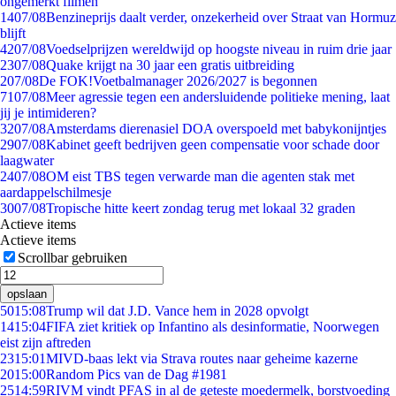
ongemerkt filmen
14
07/08
Benzineprijs daalt verder, onzekerheid over Straat van Hormuz
blijft
42
07/08
Voedselprijzen wereldwijd op hoogste niveau in ruim drie jaar
23
07/08
Quake krijgt na 30 jaar een gratis uitbreiding
2
07/08
De FOK!Voetbalmanager 2026/2027 is begonnen
71
07/08
Meer agressie tegen een andersluidende politieke mening, laat
jij je intimideren?
32
07/08
Amsterdams dierenasiel DOA overspoeld met babykonijntjes
29
07/08
Kabinet geeft bedrijven geen compensatie voor schade door
laagwater
24
07/08
OM eist TBS tegen verwarde man die agenten stak met
aardappelschilmesje
30
07/08
Tropische hitte keert zondag terug met lokaal 32 graden
Actieve items
Actieve items
Scrollbar gebruiken
opslaan
50
15:08
Trump wil dat J.D. Vance hem in 2028 opvolgt
14
15:04
FIFA ziet kritiek op Infantino als desinformatie, Noorwegen
eist zijn aftreden
23
15:01
MIVD-baas lekt via Strava routes naar geheime kazerne
20
15:00
Random Pics van de Dag #1981
25
14:59
RIVM vindt PFAS in al de geteste moedermelk, borstvoeding