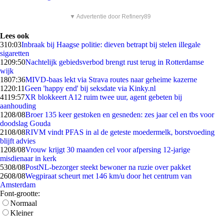
▼ Advertentie door Refinery89
Lees ook
3
10:03
Inbraak bij Haagse politie: dieven betrapt bij stelen illegale
sigaretten
12
09:50
Nachtelijk gebiedsverbod brengt rust terug in Rotterdamse
wijk
18
07:36
MIVD-baas lekt via Strava routes naar geheime kazerne
12
20:11
Geen 'happy end' bij seksdate via Kinky.nl
41
19:57
XR blokkeert A12 ruim twee uur, agent gebeten bij
aanhouding
12
08/08
Broer 135 keer gestoken en gesneden: zes jaar cel en tbs voor
doodslag Gouda
21
08/08
RIVM vindt PFAS in al de geteste moedermelk, borstvoeding
blijft advies
12
08/08
Vrouw krijgt 30 maanden cel voor afpersing 12-jarige
misdienaar in kerk
53
08/08
PostNL-bezorger steekt bewoner na ruzie over pakket
26
08/08
Wegpiraat scheurt met 146 km/u door het centrum van
Amsterdam
Font-grootte:
Normaal
Kleiner