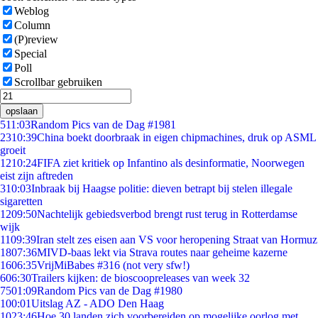
Weblog
Column
(P)review
Special
Poll
Scrollbar gebruiken
opslaan
5
11:03
Random Pics van de Dag #1981
23
10:39
China boekt doorbraak in eigen chipmachines, druk op ASML
groeit
12
10:24
FIFA ziet kritiek op Infantino als desinformatie, Noorwegen
eist zijn aftreden
3
10:03
Inbraak bij Haagse politie: dieven betrapt bij stelen illegale
sigaretten
12
09:50
Nachtelijk gebiedsverbod brengt rust terug in Rotterdamse
wijk
11
09:39
Iran stelt zes eisen aan VS voor heropening Straat van Hormuz
18
07:36
MIVD-baas lekt via Strava routes naar geheime kazerne
16
06:35
VrijMiBabes #316 (not very sfw!)
6
06:30
Trailers kijken: de bioscoopreleases van week 32
75
01:09
Random Pics van de Dag #1980
1
00:01
Uitslag AZ - ADO Den Haag
10
23:46
Hoe 30 landen zich voorbereiden op mogelijke oorlog met