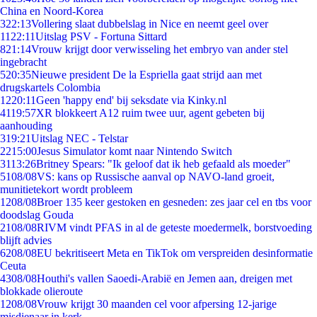
China en Noord-Korea
3
22:13
Vollering slaat dubbelslag in Nice en neemt geel over
11
22:11
Uitslag PSV - Fortuna Sittard
8
21:14
Vrouw krijgt door verwisseling het embryo van ander stel
ingebracht
5
20:35
Nieuwe president De la Espriella gaat strijd aan met
drugskartels Colombia
12
20:11
Geen 'happy end' bij seksdate via Kinky.nl
41
19:57
XR blokkeert A12 ruim twee uur, agent gebeten bij
aanhouding
3
19:21
Uitslag NEC - Telstar
22
15:00
Jesus Simulator komt naar Nintendo Switch
31
13:26
Britney Spears: "Ik geloof dat ik heb gefaald als moeder"
51
08/08
VS: kans op Russische aanval op NAVO-land groeit,
munitietekort wordt probleem
12
08/08
Broer 135 keer gestoken en gesneden: zes jaar cel en tbs voor
doodslag Gouda
21
08/08
RIVM vindt PFAS in al de geteste moedermelk, borstvoeding
blijft advies
62
08/08
EU bekritiseert Meta en TikTok om verspreiden desinformatie
Ceuta
43
08/08
Houthi's vallen Saoedi-Arabië en Jemen aan, dreigen met
blokkade olieroute
12
08/08
Vrouw krijgt 30 maanden cel voor afpersing 12-jarige
misdienaar in kerk