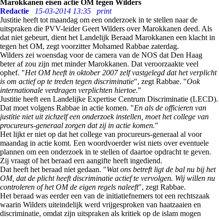
Marokkanen eisen actie OM tegen Wilders
Redactie
15-03-2014 13:35
print
Justitie heeft tot maandag om een onderzoek in te stellen naar de
uitspraken die PVV-leider Geert Wilders over Marokkanen deed. Als
dat niet gebeurt, dient het Landelijk Beraad Marokkanen een klacht in
tegen het OM, zegt voorzitter Mohamed Rabbae zaterdag.
Wilders zei woensdag voor de camera van de NOS dat Den Haag
beter af zou zijn met minder Marokkanen. Dat veroorzaakte veel
ophef. "
Het OM heeft in oktober 2007 zelf vastgelegd dat het verplicht
is om actief op te treden tegen discriminatie
", zegt Rabbae. "
Ook
internationale verdragen verplichten hiertoe.
"
Justitie heeft een Landelijke Expertise Centrum Discriminatie (LECD).
Dat moet volgens Rabbae in actie komen. "
En als de officieren van
justitie niet uit zichzelf een onderzoek instellen, moet het college van
procureurs-generaal zorgen dat zij in actie komen.
"
Het lijkt er niet op dat het college van procureurs-generaal al voor
maandag in actie komt. Een woordvoerder wist niets over eventuele
plannen om een onderzoek in te stellen of daartoe opdracht te geven.
Zij vraagt of het beraad een aangifte heeft ingediend.
Dat heeft het beraad niet gedaan. "
Wat ons betreft ligt de bal nu bij het
OM, dat de plicht heeft discriminatie actief te vervolgen. Wij willen nu
controleren of het OM de eigen regels naleeft
", zegt Rabbae.
Het beraad was eerder een van de initiatiefnemers tot een rechtszaak
waarin Wilders uiteindelijk werd vrijgesproken van haatzaaien en
discriminatie, omdat zijn uitspraken als kritiek op de islam mogen