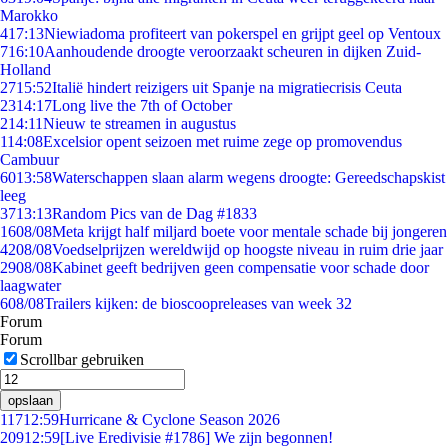
Marokko
4
17:13
Niewiadoma profiteert van pokerspel en grijpt geel op Ventoux
7
16:10
Aanhoudende droogte veroorzaakt scheuren in dijken Zuid-
Holland
27
15:52
Italië hindert reizigers uit Spanje na migratiecrisis Ceuta
23
14:17
Long live the 7th of October
2
14:11
Nieuw te streamen in augustus
1
14:08
Excelsior opent seizoen met ruime zege op promovendus
Cambuur
60
13:58
Waterschappen slaan alarm wegens droogte: Gereedschapskist
leeg
37
13:13
Random Pics van de Dag #1833
16
08/08
Meta krijgt half miljard boete voor mentale schade bij jongeren
42
08/08
Voedselprijzen wereldwijd op hoogste niveau in ruim drie jaar
29
08/08
Kabinet geeft bedrijven geen compensatie voor schade door
laagwater
6
08/08
Trailers kijken: de bioscoopreleases van week 32
Forum
Forum
Scrollbar gebruiken
opslaan
117
12:59
Hurricane & Cyclone Season 2026
209
12:59
[Live Eredivisie #1786] We zijn begonnen!