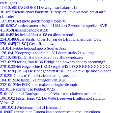
en leugens
114
10:58
[DAGBOEK] De weg naar balans #12
36
10:57
Defensiepact Pakistan, Turkije en Saudi-Arabië bevat art.5
clausule?
137
10:50
Het grote goedemorgen topic #3
48
10:50
Woordensamenstelspel #1184 met 2 woorden spreken SVP
41
10:50
Dierenlepeltopic #150
40
10:49
Het hele alfabet #108 en 4letterwoord
254
10:48
Oscar Piastri: Over 10 jaar de BESTE allertijden-topic
278
10:45
[F1 SC] Get a Room #4
14
10:41
Petitie behoud npo 5 Soul & Jazz
126
10:41
Koopzegels sparen bij AH duurt straks 2x zo lang
271
10:40
[NET5] Het blok 2026 #32 Blokkendozen
297
10:35
Oorlog Iran #136 Bridge and powerplant day incoming?
279
10:33
Het enige echte LEGO-topic #45 LEGOOOOOOOOOOO
128
10:26
[SBS6] De Bondgenoten #318 Een klein kusje moet kunnen
2
10:23
LG nas n1t1 - niet zichtbaar bij aansluiten
104
10:19
De landelijke hittegolf van 2026
232
10:12
Het FOK!kers maken teringherrie topic
92
10:11
Nederlandse Politiek #725
5
10:11
Centraal Bordspeltopic #9 Waar we schuiven met karton
106
10:02
Telstar-topic #2: De Witte Leeuwen Brullen nog altijd in
Velsen-Zuid!
190
10:01
[Wielrennen #616] Brennan!
0
10:00
Extreme hitte Europa kan economische groei tenietdoen'