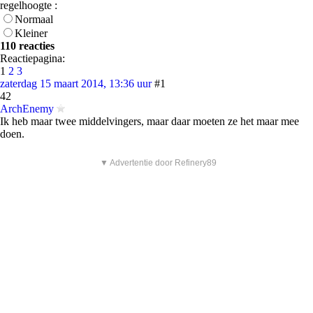
regelhoogte :
Normaal
Kleiner
110 reacties
Reactiepagina:
1
2
3
zaterdag 15 maart 2014, 13:36 uur
#1
42
ArchEnemy
Ik heb maar twee middelvingers, maar daar moeten ze het maar mee
doen.
▼ Advertentie door Refinery89