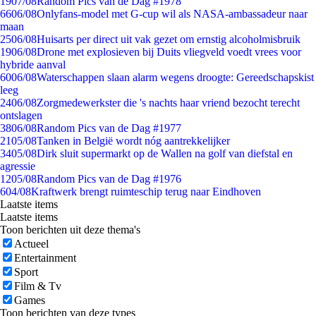
19
07/08
Random Pics van de Dag #1978
66
06/08
Onlyfans-model met G-cup wil als NASA-ambassadeur naar
maan
25
06/08
Huisarts per direct uit vak gezet om ernstig alcoholmisbruik
19
06/08
Drone met explosieven bij Duits vliegveld voedt vrees voor
hybride aanval
60
06/08
Waterschappen slaan alarm wegens droogte: Gereedschapskist
leeg
24
06/08
Zorgmedewerkster die 's nachts haar vriend bezocht terecht
ontslagen
38
06/08
Random Pics van de Dag #1977
21
05/08
Tanken in België wordt nóg aantrekkelijker
34
05/08
Dirk sluit supermarkt op de Wallen na golf van diefstal en
agressie
12
05/08
Random Pics van de Dag #1976
6
04/08
Kraftwerk brengt ruimteschip terug naar Eindhoven
Laatste items
Laatste items
Toon berichten uit deze thema's
Actueel
Entertainment
Sport
Film & Tv
Games
Toon berichten van deze types