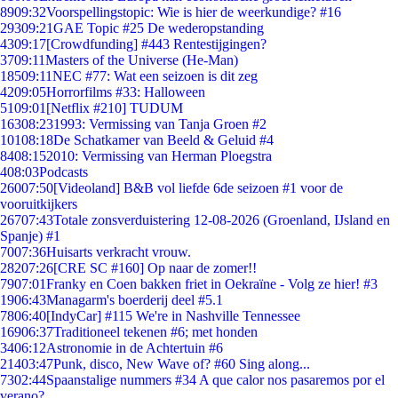
89
09:32
Voorspellingstopic: Wie is hier de weerkundige? #16
293
09:21
GAE Topic #25 De wederopstanding
43
09:17
[Crowdfunding] #443 Rentestijgingen?
37
09:11
Masters of the Universe (He-Man)
185
09:11
NEC #77: Wat een seizoen is dit zeg
42
09:05
Horrorfilms #33: Halloween
51
09:01
[Netflix #210] TUDUM
163
08:23
1993: Vermissing van Tanja Groen #2
101
08:18
De Schatkamer van Beeld & Geluid #4
84
08:15
2010: Vermissing van Herman Ploegstra
4
08:03
Podcasts
260
07:50
[Videoland] B&B vol liefde 6de seizoen #1 voor de
vooruitkijkers
267
07:43
Totale zonsverduistering 12-08-2026 (Groenland, IJsland en
Spanje) #1
70
07:36
Huisarts verkracht vrouw.
282
07:26
[CRE SC #160] Op naar de zomer!!
79
07:01
Franky en Coen bakken friet in Oekraïne - Volg ze hier! #3
19
06:43
Managarm's boerderij deel #5.1
78
06:40
[IndyCar] #115 We're in Nashville Tennessee
169
06:37
Traditioneel tekenen #6; met honden
34
06:12
Astronomie in de Achtertuin #6
214
03:47
Punk, disco, New Wave of? #60 Sing along...
73
02:44
Spaanstalige nummers #34 A que calor nos pasaremos por el
verano?