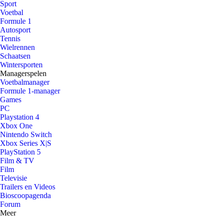
Sport
Voetbal
Formule 1
Autosport
Tennis
Wielrennen
Schaatsen
Wintersporten
Managerspelen
Voetbalmanager
Formule 1-manager
Games
PC
Playstation 4
Xbox One
Nintendo Switch
Xbox Series X|S
PlayStation 5
Film & TV
Film
Televisie
Trailers en Videos
Bioscoopagenda
Forum
Meer