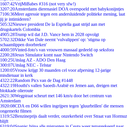
16
07:42
VrijMiBabes #316 (not very sfw!)
32
07:20
Amsterdams dierenasiel DOA overspoeld met babykonijntjes
71
06:36
Meer agressie tegen een andersluidende politieke mening, laat
jij je intimideren?
5
05:32
Nieuwe president De la Espriella gaat strijd aan met
drugskartels Colombia
49
05:28
Trump wil dat J.D. Vance hem in 2028 opvolgt
57
02:32
Dikke Van Dale neemt 'vulvalippen' op: 'stigma op
schaamlippen doorbreken'
40
00:59
Vinted-foto's van vrouwen massaal gedeeld op seksfora
22
00:28
Jesus Simulator komt naar Nintendo Switch
1
00:25
Uitslag AZ - ADO Den Haag
3
00:07
Uitslag NEC - Telstar
12
00:05
Vrouw krijgt 30 maanden cel voor afpersing 12-jarige
misdienaar in kerk
43
22:22
Random Pics van de Dag #1448
43
22:19
Houthi's vallen Saoedi-Arabië en Jemen aan, dreigen met
blokkade olieroute
26
21:30
Wegpiraat scheurt met 146 km/u door het centrum van
Amsterdam
39
20:08
CDA en D66 willen ingrijpen tegen 'gluurbrillen' die mensen
ongemerkt filmen
13
19:52
Benzineprijs daalt verder, onzekerheid over Straat van Hormuz
blijft
63
19:04
Spanje: bijna alle migranten in Ceuta weer teruggekeerd naar