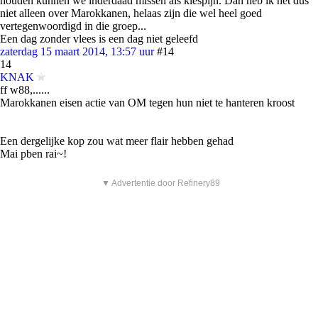
houden kunnen we inderdaad missen als kiespijn. Dan heb ik het dus
niet alleen over Marokkanen, helaas zijn die wel heel goed
vertegenwoordigd in die groep...
Een dag zonder vlees is een dag niet geleefd
zaterdag 15 maart 2014, 13:57 uur
#14
14
KNAK
ff w88,......
Marokkanen eisen actie van OM tegen hun niet te hanteren kroost
Een dergelijke kop zou wat meer flair hebben gehad
Mai pben rai~!
▼ Advertentie door Refinery89