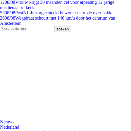
12
08/08
Vrouw krijgt 30 maanden cel voor afpersing 12-jarige
misdienaar in kerk
53
08/08
PostNL-bezorger steekt bewoner na ruzie over pakket
26
08/08
Wegpiraat scheurt met 146 km/u door het centrum van
Amsterdam
Nieuws
Nederland