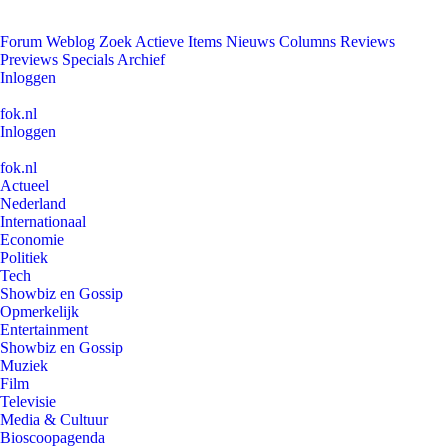
Forum
Weblog
Zoek
Actieve Items
Nieuws
Columns
Reviews
Previews
Specials
Archief
Inloggen
fok.nl
Inloggen
fok.nl
Actueel
Nederland
Internationaal
Economie
Politiek
Tech
Showbiz en Gossip
Opmerkelijk
Entertainment
Showbiz en Gossip
Muziek
Film
Televisie
Media & Cultuur
Bioscoopagenda