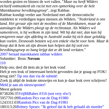
worden gezien en binnen de wet vallen. "
Maar nu heeft Wilders
zichzelf ontmaskerd als racist met een opmerking over de hele
Marokkaanse bevolkingsgroep
", zegt Rabbae.
Rabbae kondigt verder aan Nederland met alle democratische
middelen te verdedigen tegen mensen als Wilders. "
Nederland is ons
land. Het gevaar zijn niet de moslims of de Marokkanen, maar de
aanslagen die Wilders pleegt op de rechtsstaat. Als Wilders wil
samenleven, is hij welkom in zijn land. Wil hij dat niet, dan kan hij
emigreren naar zijn afdeling in Australië zodat hij zich daar gelukkig
kan voelen. Desnoods betalen wij een enkele vlucht voor hem. Maar ik
hoop dat ik hem uit zijn droom kan helpen dat hij ooit een
bevolkingsgroep zo bang krijgt dat ze dit land verlaten.
"
2007
beraad
marokkanen
rabbae
wilders
Submitter:
Bron:
Novum
110
Help ons; deel dit item als je het leuk vond
Heb je een leuk of interessant bericht gevonden dat je graag op FOK!
terug ziet?
Tip ons dan via de submit!
Zoek jij altijd de leukste nieuwtjes en kun je daar leuk over schrijven?
Meld je aan als nieuwsposter!
Meest gelezen
87382
06:35
VrijMiBabes #316 (not very sfw!)
59577
01:09
Random Pics van de Dag #1980
12433
11:03
Random Pics van de Dag #1981
1803
13:26
Britney Spears: "Ik geloof dat ik heb gefaald als moeder"