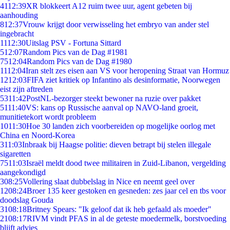
41
12:39
XR blokkeert A12 ruim twee uur, agent gebeten bij
aanhouding
8
12:37
Vrouw krijgt door verwisseling het embryo van ander stel
ingebracht
11
12:30
Uitslag PSV - Fortuna Sittard
5
12:07
Random Pics van de Dag #1981
75
12:04
Random Pics van de Dag #1980
11
12:04
Iran stelt zes eisen aan VS voor heropening Straat van Hormuz
12
12:03
FIFA ziet kritiek op Infantino als desinformatie, Noorwegen
eist zijn aftreden
53
11:42
PostNL-bezorger steekt bewoner na ruzie over pakket
51
11:40
VS: kans op Russische aanval op NAVO-land groeit,
munitietekort wordt probleem
10
11:30
Hoe 30 landen zich voorbereiden op mogelijke oorlog met
China en Noord-Korea
3
11:03
Inbraak bij Haagse politie: dieven betrapt bij stelen illegale
sigaretten
75
11:03
Israël meldt dood twee militairen in Zuid-Libanon, vergelding
aangekondigd
3
08:25
Vollering slaat dubbelslag in Nice en neemt geel over
12
08:24
Broer 135 keer gestoken en gesneden: zes jaar cel en tbs voor
doodslag Gouda
31
08:18
Britney Spears: "Ik geloof dat ik heb gefaald als moeder"
21
08:17
RIVM vindt PFAS in al de geteste moedermelk, borstvoeding
blijft advies