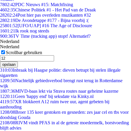
78
02:42
PDC Nieuws #15: Matchfixing
46
02:35
Chinese Politiek #1 - Het Pad van de Draak
282
02:24
Post hier pas overleden muzikanten #32
28
02:19
De Avondetappe #177 - Bijna voorbij :(
258
01:52
[UFO/UAP] #16 The Age of Disclosure
16
01:21
Ik rook nog steeds
9
00:36
TV Time (tracking app) stopt! Alternatief?
Nederland
Nederland
Scrollbar gebruiken
opslaan
3
10:03
Inbraak bij Haagse politie: dieven betrapt bij stelen illegale
sigaretten
12
09:50
Nachtelijk gebiedsverbod brengt rust terug in Rotterdamse
wijk
18
07:36
MIVD-baas lekt via Strava routes naar geheime kazerne
12
20:11
Geen 'happy end' bij seksdate via Kinky.nl
41
19:57
XR blokkeert A12 ruim twee uur, agent gebeten bij
aanhouding
12
08/08
Broer 135 keer gestoken en gesneden: zes jaar cel en tbs voor
doodslag Gouda
21
08/08
RIVM vindt PFAS in al de geteste moedermelk, borstvoeding
blijft advies