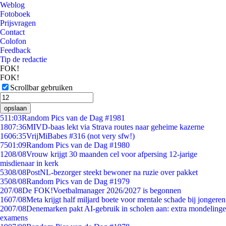
Weblog
Fotoboek
Prijsvragen
Contact
Colofon
Feedback
Tip de redactie
FOK!
FOK!
Scrollbar gebruiken
opslaan
5
11:03
Random Pics van de Dag #1981
18
07:36
MIVD-baas lekt via Strava routes naar geheime kazerne
16
06:35
VrijMiBabes #316 (not very sfw!)
75
01:09
Random Pics van de Dag #1980
12
08/08
Vrouw krijgt 30 maanden cel voor afpersing 12-jarige
misdienaar in kerk
53
08/08
PostNL-bezorger steekt bewoner na ruzie over pakket
35
08/08
Random Pics van de Dag #1979
2
07/08
De FOK!Voetbalmanager 2026/2027 is begonnen
16
07/08
Meta krijgt half miljard boete voor mentale schade bij jongeren
20
07/08
Denemarken pakt AI-gebruik in scholen aan: extra mondelinge
examens