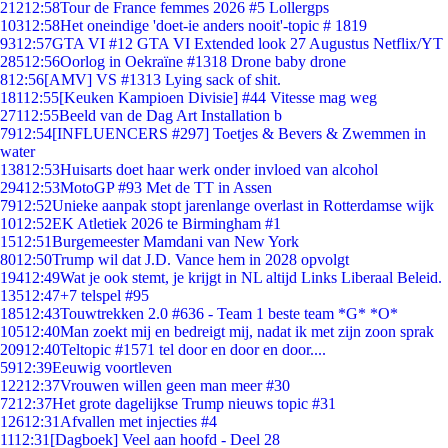
212
12:58
Tour de France femmes 2026 #5 Lollergps
103
12:58
Het oneindige 'doet-ie anders nooit'-topic # 1819
93
12:57
GTA VI #12 GTA VI Extended look 27 Augustus Netflix/YT
285
12:56
Oorlog in Oekraïne #1318 Drone baby drone
8
12:56
[AMV] VS #1313 Lying sack of shit.
181
12:55
[Keuken Kampioen Divisie] #44 Vitesse mag weg
271
12:55
Beeld van de Dag Art Installation b
79
12:54
[INFLUENCERS #297] Toetjes & Bevers & Zwemmen in
water
138
12:53
Huisarts doet haar werk onder invloed van alcohol
294
12:53
MotoGP #93 Met de TT in Assen
79
12:52
Unieke aanpak stopt jarenlange overlast in Rotterdamse wijk
10
12:52
EK Atletiek 2026 te Birmingham #1
15
12:51
Burgemeester Mamdani van New York
80
12:50
Trump wil dat J.D. Vance hem in 2028 opvolgt
194
12:49
Wat je ook stemt, je krijgt in NL altijd Links Liberaal Beleid.
135
12:47
+7 telspel #95
185
12:43
Touwtrekken 2.0 #636 - Team 1 beste team *G* *O*
105
12:40
Man zoekt mij en bedreigt mij, nadat ik met zijn zoon sprak
209
12:40
Teltopic #1571 tel door en door en door....
59
12:39
Eeuwig voortleven
122
12:37
Vrouwen willen geen man meer #30
72
12:37
Het grote dagelijkse Trump nieuws topic #31
126
12:31
Afvallen met injecties #4
11
12:31
[Dagboek] Veel aan hoofd - Deel 28