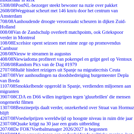
53
08/08
PostNL-bezorger steekt bewoner na ruzie over pakket
26
08/08
Wegpiraat scheurt met 146 km/u door het centrum van
Amsterdam
7
08/08
Aanhoudende droogte veroorzaakt scheuren in dijken Zuid-
Holland
0
08/08
Van de Zandschulp overleeft matchpoints, ook Griekspoor
verder in Montreal
1
08/08
Excelsior opent seizoen met ruime zege op promovendus
Cambuur
2
08/08
Nieuw te streamen in augustus
4
08/08
Niewiadoma profiteert van pokerspel en grijpt geel op Ventoux
35
08/08
Random Pics van de Dag #1979
27
07/08
Italië hindert reizigers uit Spanje na migratiecrisis Ceuta
24
07/08
Vier aanhoudingen na doodsbedreiging burgemeester Depla
van Breda
11
07/08
Smokkelbende opgerold in Spanje, verdienden miljoenen aan
migranten
39
07/08
CDA en D66 willen ingrijpen tegen 'gluurbrillen' die mensen
ongemerkt filmen
13
07/08
Benzineprijs daalt verder, onzekerheid over Straat van Hormuz
blijft
42
07/08
Voedselprijzen wereldwijd op hoogste niveau in ruim drie jaar
23
07/08
Quake krijgt na 30 jaar een gratis uitbreiding
2
07/08
De FOK!Voetbalmanager 2026/2027 is begonnen