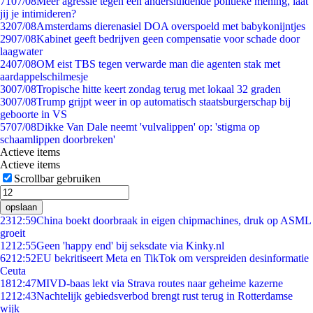
71
07/08
Meer agressie tegen een andersluidende politieke mening, laat
jij je intimideren?
32
07/08
Amsterdams dierenasiel DOA overspoeld met babykonijntjes
29
07/08
Kabinet geeft bedrijven geen compensatie voor schade door
laagwater
24
07/08
OM eist TBS tegen verwarde man die agenten stak met
aardappelschilmesje
30
07/08
Tropische hitte keert zondag terug met lokaal 32 graden
30
07/08
Trump grijpt weer in op automatisch staatsburgerschap bij
geboorte in VS
57
07/08
Dikke Van Dale neemt 'vulvalippen' op: 'stigma op
schaamlippen doorbreken'
Actieve items
Actieve items
Scrollbar gebruiken
opslaan
23
12:59
China boekt doorbraak in eigen chipmachines, druk op ASML
groeit
12
12:55
Geen 'happy end' bij seksdate via Kinky.nl
62
12:52
EU bekritiseert Meta en TikTok om verspreiden desinformatie
Ceuta
18
12:47
MIVD-baas lekt via Strava routes naar geheime kazerne
12
12:43
Nachtelijk gebiedsverbod brengt rust terug in Rotterdamse
wijk