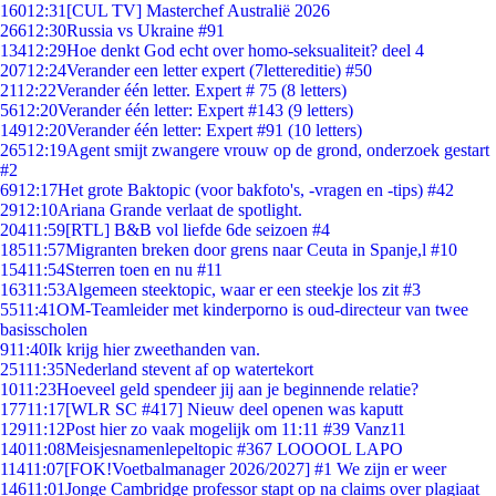
160
12:31
[CUL TV] Masterchef Australië 2026
266
12:30
Russia vs Ukraine #91
134
12:29
Hoe denkt God echt over homo-seksualiteit? deel 4
207
12:24
Verander een letter expert (7lettereditie) #50
21
12:22
Verander één letter. Expert # 75 (8 letters)
56
12:20
Verander één letter: Expert #143 (9 letters)
149
12:20
Verander één letter: Expert #91 (10 letters)
265
12:19
Agent smijt zwangere vrouw op de grond, onderzoek gestart
#2
69
12:17
Het grote Baktopic (voor bakfoto's, -vragen en -tips) #42
29
12:10
Ariana Grande verlaat de spotlight.
204
11:59
[RTL] B&B vol liefde 6de seizoen #4
185
11:57
Migranten breken door grens naar Ceuta in Spanje,l #10
154
11:54
Sterren toen en nu #11
163
11:53
Algemeen steektopic, waar er een steekje los zit #3
55
11:41
OM-Teamleider met kinderporno is oud-directeur van twee
basisscholen
9
11:40
Ik krijg hier zweethanden van.
251
11:35
Nederland stevent af op watertekort
10
11:23
Hoeveel geld spendeer jij aan je beginnende relatie?
177
11:17
[WLR SC #417] Nieuw deel openen was kaputt
129
11:12
Post hier zo vaak mogelijk om 11:11 #39 Vanz11
140
11:08
Meisjesnamenlepeltopic #367 LOOOOL LAPO
114
11:07
[FOK!Voetbalmanager 2026/2027] #1 We zijn er weer
146
11:01
Jonge Cambridge professor stapt op na claims over plagiaat