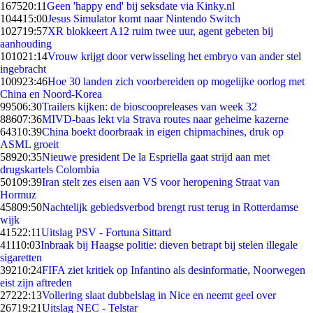
1675
20:11
Geen 'happy end' bij seksdate via Kinky.nl
1044
15:00
Jesus Simulator komt naar Nintendo Switch
1027
19:57
XR blokkeert A12 ruim twee uur, agent gebeten bij
aanhouding
1010
21:14
Vrouw krijgt door verwisseling het embryo van ander stel
ingebracht
1009
23:46
Hoe 30 landen zich voorbereiden op mogelijke oorlog met
China en Noord-Korea
995
06:30
Trailers kijken: de bioscoopreleases van week 32
886
07:36
MIVD-baas lekt via Strava routes naar geheime kazerne
643
10:39
China boekt doorbraak in eigen chipmachines, druk op
ASML groeit
589
20:35
Nieuwe president De la Espriella gaat strijd aan met
drugskartels Colombia
501
09:39
Iran stelt zes eisen aan VS voor heropening Straat van
Hormuz
458
09:50
Nachtelijk gebiedsverbod brengt rust terug in Rotterdamse
wijk
415
22:11
Uitslag PSV - Fortuna Sittard
411
10:03
Inbraak bij Haagse politie: dieven betrapt bij stelen illegale
sigaretten
392
10:24
FIFA ziet kritiek op Infantino als desinformatie, Noorwegen
eist zijn aftreden
272
22:13
Vollering slaat dubbelslag in Nice en neemt geel over
267
19:21
Uitslag NEC - Telstar