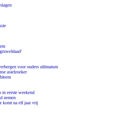
tslagen
ssie
eem
'gruweldaad'
 verbergen voor ouders ultimatum
nse asielzoeker
obleem
o in eerste weekend
eid nemen
komt na elf jaar vrij