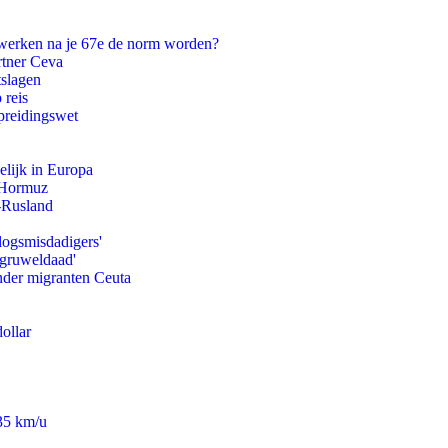
 werken na je 67e de norm worden?
rtner Ceva
tslagen
 reis
preidingswet
lijk in Europa
n Hormuz
-Rusland
logsmisdadigers'
'gruweldaad'
onder migranten Ceuta
ollar
235 km/u