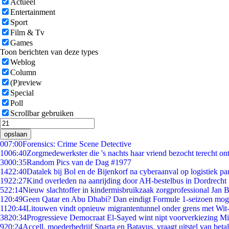
Actueel
Entertainment
Sport
Film & Tv
Games
Toon berichten van deze types
Weblog
Column
(P)review
Special
Poll
Scrollbar gebruiken
opslaan
0
07:00
Forensics: Crime Scene Detective
10
06:40
Zorgmedewerkster die 's nachts haar vriend bezocht terecht on
30
00:35
Random Pics van de Dag #1977
14
22:40
Datalek bij Bol en de Bijenkorf na cyberaanval op logistiek pa
19
22:27
Kind overleden na aanrijding door AH-bestelbus in Dordrecht
5
22:14
Nieuw slachtoffer in kindermisbruikzaak zorgprofessional Jan B
1
20:49
Geen Qatar en Abu Dhabi? Dan eindigt Formule 1-seizoen moge
11
20:44
Litouwen vindt opnieuw migrantentunnel onder grens met Wit
38
20:34
Progressieve Democraat El-Sayed wint nipt voorverkiezing M
9
20:24
Accell, moederbedrijf Sparta en Batavus, vraagt uitstel van beta