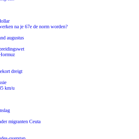
ollar
 werken na je 67e de norm worden?
and augustus
preidingswet
n Hormuz
ekort dreigt
ssie
235 km/u
nslag
onder migranten Ceuta
edes-overstap