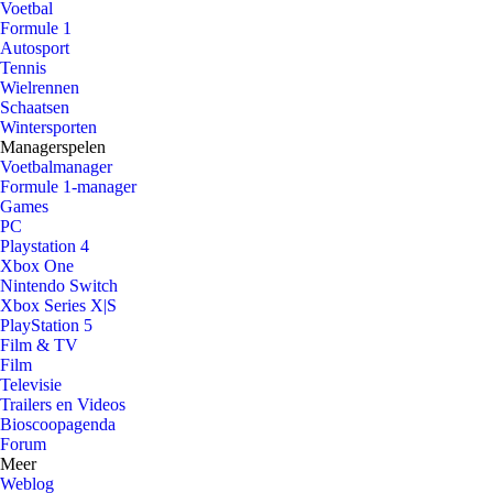
Voetbal
Formule 1
Autosport
Tennis
Wielrennen
Schaatsen
Wintersporten
Managerspelen
Voetbalmanager
Formule 1-manager
Games
PC
Playstation 4
Xbox One
Nintendo Switch
Xbox Series X|S
PlayStation 5
Film & TV
Film
Televisie
Trailers en Videos
Bioscoopagenda
Forum
Meer
Weblog