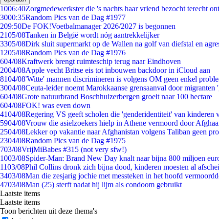
10
06:40
Zorgmedewerkster die 's nachts haar vriend bezocht terecht on
30
00:35
Random Pics van de Dag #1977
2
09:50
De FOK!Voetbalmanager 2026/2027 is begonnen
21
05/08
Tanken in België wordt nóg aantrekkelijker
33
05/08
Dirk sluit supermarkt op de Wallen na golf van diefstal en agre
12
05/08
Random Pics van de Dag #1976
6
04/08
Kraftwerk brengt ruimteschip terug naar Eindhoven
20
04/08
Apple vecht Britse eis tot inbouwen backdoor in iCloud aan
81
04/08
'Witte' mannen discrimineren is volgens OM geen enkel probl
30
04/08
Ceuta-leider noemt Marokkaanse grensaanval door migranten 
6
04/08
Grote natuurbrand Boschhuizerbergen groeit naar 100 hectare
6
04/08
FOK! was even down
41
04/08
Regering VS geeft scholen die 'genderidentiteit' van kinderen
59
04/08
Vrouw die asielzoekers hielp in Athene vermoord door Afghaa
25
04/08
Lekker op vakantie naar Afghanistan volgens Taliban geen pr
23
04/08
Random Pics van de Dag #1975
7
03/08
VrijMiBabes #315 (not very sfw!)
10
03/08
Spider-Man: Brand New Day knalt naar bijna 800 miljoen eur
11
03/08
Phil Collins dronk zich bijna dood, kinderen moesten al afsch
34
03/08
Man die zesjarig jochie met messteken in het hoofd vermoordde 
47
03/08
Man (25) sterft nadat hij lijm als condoom gebruikt
Laatste items
Laatste items
Toon berichten uit deze thema's