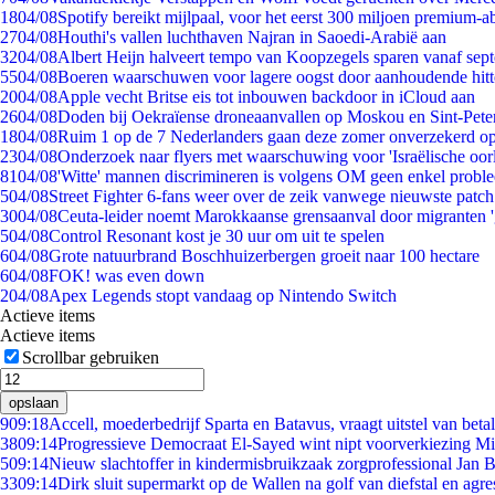
18
04/08
Spotify bereikt mijlpaal, voor het eerst 300 miljoen premium-
27
04/08
Houthi's vallen luchthaven Najran in Saoedi-Arabië aan
32
04/08
Albert Heijn halveert tempo van Koopzegels sparen vanaf sep
55
04/08
Boeren waarschuwen voor lagere oogst door aanhoudende hitt
20
04/08
Apple vecht Britse eis tot inbouwen backdoor in iCloud aan
26
04/08
Doden bij Oekraïense droneaanvallen op Moskou en Sint-Pete
18
04/08
Ruim 1 op de 7 Nederlanders gaan deze zomer onverzekerd op
23
04/08
Onderzoek naar flyers met waarschuwing voor 'Israëlische oor
81
04/08
'Witte' mannen discrimineren is volgens OM geen enkel probl
5
04/08
Street Fighter 6-fans weer over de zeik vanwege nieuwste patch
30
04/08
Ceuta-leider noemt Marokkaanse grensaanval door migranten 
5
04/08
Control Resonant kost je 30 uur om uit te spelen
6
04/08
Grote natuurbrand Boschhuizerbergen groeit naar 100 hectare
6
04/08
FOK! was even down
2
04/08
Apex Legends stopt vandaag op Nintendo Switch
Actieve items
Actieve items
Scrollbar gebruiken
opslaan
9
09:18
Accell, moederbedrijf Sparta en Batavus, vraagt uitstel van beta
38
09:14
Progressieve Democraat El-Sayed wint nipt voorverkiezing M
5
09:14
Nieuw slachtoffer in kindermisbruikzaak zorgprofessional Jan B
33
09:14
Dirk sluit supermarkt op de Wallen na golf van diefstal en agre