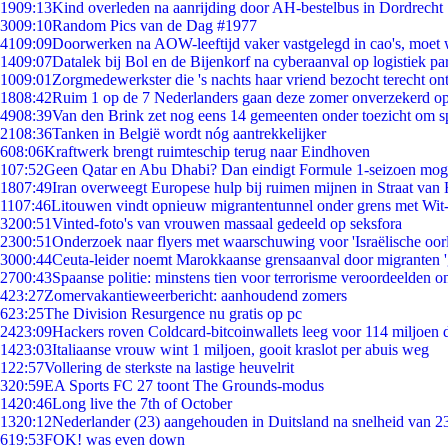
19
09:13
Kind overleden na aanrijding door AH-bestelbus in Dordrecht
30
09:10
Random Pics van de Dag #1977
41
09:09
Doorwerken na AOW-leeftijd vaker vastgelegd in cao's, moet
14
09:07
Datalek bij Bol en de Bijenkorf na cyberaanval op logistiek pa
10
09:01
Zorgmedewerkster die 's nachts haar vriend bezocht terecht on
18
08:42
Ruim 1 op de 7 Nederlanders gaan deze zomer onverzekerd op
49
08:39
Van den Brink zet nog eens 14 gemeenten onder toezicht om s
21
08:36
Tanken in België wordt nóg aantrekkelijker
6
08:06
Kraftwerk brengt ruimteschip terug naar Eindhoven
1
07:52
Geen Qatar en Abu Dhabi? Dan eindigt Formule 1-seizoen moge
18
07:49
Iran overweegt Europese hulp bij ruimen mijnen in Straat va
11
07:46
Litouwen vindt opnieuw migrantentunnel onder grens met Wit
32
00:51
Vinted-foto's van vrouwen massaal gedeeld op seksfora
23
00:51
Onderzoek naar flyers met waarschuwing voor 'Israëlische oor
30
00:44
Ceuta-leider noemt Marokkaanse grensaanval door migranten 
27
00:43
Spaanse politie: minstens tien voor terrorisme veroordeelden 
4
23:27
Zomervakantieweerbericht: aanhoudend zomers
6
23:25
The Division Resurgence nu gratis op pc
24
23:09
Hackers roven Coldcard-bitcoinwallets leeg voor 114 miljoen d
14
23:03
Italiaanse vrouw wint 1 miljoen, gooit kraslot per abuis weg
1
22:57
Vollering de sterkste na lastige heuvelrit
3
20:59
EA Sports FC 27 toont The Grounds-modus
14
20:46
Long live the 7th of October
13
20:12
Nederlander (23) aangehouden in Duitsland na snelheid van 
6
19:53
FOK! was even down