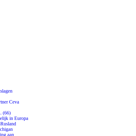
tslagen
rtner Ceva
. (66)
lijk in Europa
-Rusland
ichigan
ling aan