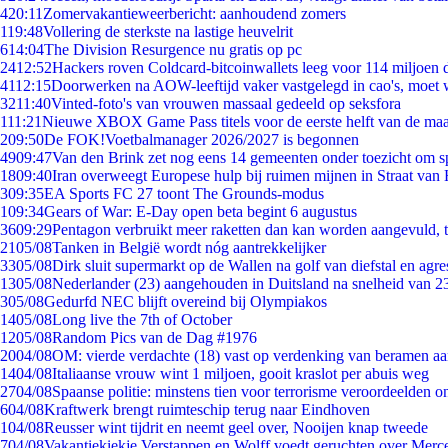
4
20:11
Zomervakantieweerbericht: aanhoudend zomers
1
19:48
Vollering de sterkste na lastige heuvelrit
6
14:04
The Division Resurgence nu gratis op pc
24
12:52
Hackers roven Coldcard-bitcoinwallets leeg voor 114 miljoen d
41
12:15
Doorwerken na AOW-leeftijd vaker vastgelegd in cao's, moet
32
11:40
Vinted-foto's van vrouwen massaal gedeeld op seksfora
1
11:21
Nieuwe XBOX Game Pass titels voor de eerste helft van de ma
2
09:50
De FOK!Voetbalmanager 2026/2027 is begonnen
49
09:47
Van den Brink zet nog eens 14 gemeenten onder toezicht om s
18
09:40
Iran overweegt Europese hulp bij ruimen mijnen in Straat va
3
09:35
EA Sports FC 27 toont The Grounds-modus
1
09:34
Gears of War: E-Day open beta begint 6 augustus
36
09:29
Pentagon verbruikt meer raketten dan kan worden aangevuld, t
21
05/08
Tanken in België wordt nóg aantrekkelijker
33
05/08
Dirk sluit supermarkt op de Wallen na golf van diefstal en agre
13
05/08
Nederlander (23) aangehouden in Duitsland na snelheid van 
3
05/08
Gedurfd NEC blijft overeind bij Olympiakos
14
05/08
Long live the 7th of October
12
05/08
Random Pics van de Dag #1976
20
04/08
OM: vierde verdachte (18) vast op verdenking van beramen aa
14
04/08
Italiaanse vrouw wint 1 miljoen, gooit kraslot per abuis weg
27
04/08
Spaanse politie: minstens tien voor terrorisme veroordeelden 
6
04/08
Kraftwerk brengt ruimteschip terug naar Eindhoven
1
04/08
Reusser wint tijdrit en neemt geel over, Nooijen knap tweede
7
04/08
Vakantiekiekje Verstappen en Wolff voedt geruchten over Merc