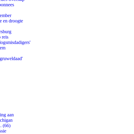
abonnees
tember
e en droogte
rsburg
 reis
logsmisdadigers'
eem
'gruweldaad'
ling aan
ichigan
. (66)
ssie