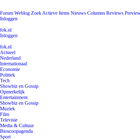
Forum
Weblog
Zoek
Actieve Items
Nieuws
Columns
Reviews
Previe
Inloggen
fok.nl
Inloggen
fok.nl
Actueel
Nederland
Internationaal
Economie
Politiek
Tech
Showbiz en Gossip
Opmerkelijk
Entertainment
Showbiz en Gossip
Muziek
Film
Televisie
Media & Cultuur
Bioscoopagenda
Sport