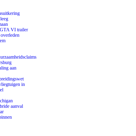
suitkering
 leeg
maan
 GTA VI trailer
 overleden
eem
duurzaamheidsclaims
rsburg
aling aan
preidingswet
iegtuigen in
el
ichigan
bride aanval
ar
binnen