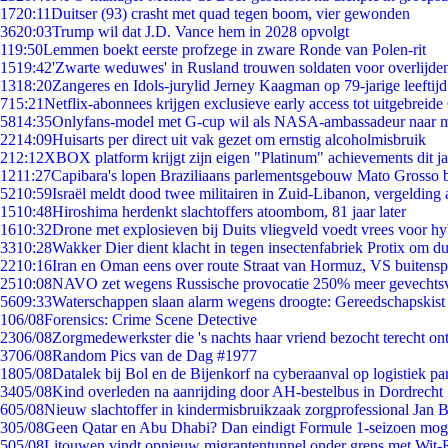
17
20:11
Duitser (93) crasht met quad tegen boom, vier gewonden
36
20:03
Trump wil dat J.D. Vance hem in 2028 opvolgt
1
19:50
Lemmen boekt eerste profzege in zware Ronde van Polen-rit
15
19:42
'Zwarte weduwes' in Rusland trouwen soldaten voor overlijden
13
18:20
Zangeres en Idols-jurylid Jerney Kaagman op 79-jarige leeftij
7
15:21
Netflix-abonnees krijgen exclusieve early access tot uitgebreide
58
14:35
Onlyfans-model met G-cup wil als NASA-ambassadeur naar 
22
14:09
Huisarts per direct uit vak gezet om ernstig alcoholmisbruik
2
12:12
XBOX platform krijgt zijn eigen "Platinum" achievements dit ja
12
11:27
Capibara's lopen Braziliaans parlementsgebouw Mato Grosso 
52
10:59
Israël meldt dood twee militairen in Zuid-Libanon, vergeldin
15
10:48
Hiroshima herdenkt slachtoffers atoombom, 81 jaar later
16
10:32
Drone met explosieven bij Duits vliegveld voedt vrees voor hy
33
10:28
Wakker Dier dient klacht in tegen insectenfabriek Protix om 
22
10:16
Iran en Oman eens over route Straat van Hormuz, VS buitensp
25
10:08
NAVO zet wegens Russische provocatie 250% meer gevechtsvl
56
09:33
Waterschappen slaan alarm wegens droogte: Gereedschapskist
1
06/08
Forensics: Crime Scene Detective
23
06/08
Zorgmedewerkster die 's nachts haar vriend bezocht terecht on
37
06/08
Random Pics van de Dag #1977
18
05/08
Datalek bij Bol en de Bijenkorf na cyberaanval op logistiek pa
34
05/08
Kind overleden na aanrijding door AH-bestelbus in Dordrecht
6
05/08
Nieuw slachtoffer in kindermisbruikzaak zorgprofessional Jan B
3
05/08
Geen Qatar en Abu Dhabi? Dan eindigt Formule 1-seizoen moge
5
05/08
Litouwen vindt opnieuw migrantentunnel onder grens met Wit-