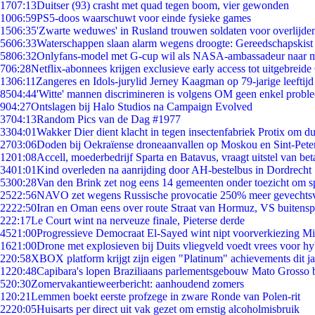
17
07:13
Duitser (93) crasht met quad tegen boom, vier gewonden
10
06:59
PS5-doos waarschuwt voor einde fysieke games
15
06:35
'Zwarte weduwes' in Rusland trouwen soldaten voor overlijden
56
06:33
Waterschappen slaan alarm wegens droogte: Gereedschapskist
58
06:32
Onlyfans-model met G-cup wil als NASA-ambassadeur naar 
7
06:28
Netflix-abonnees krijgen exclusieve early access tot uitgebreide
13
06:11
Zangeres en Idols-jurylid Jerney Kaagman op 79-jarige leeftijd
85
04:44
'Witte' mannen discrimineren is volgens OM geen enkel probl
9
04:27
Ontslagen bij Halo Studios na Campaign Evolved
37
04:13
Random Pics van de Dag #1977
33
04:01
Wakker Dier dient klacht in tegen insectenfabriek Protix om 
27
03:06
Doden bij Oekraïense droneaanvallen op Moskou en Sint-Pete
12
01:08
Accell, moederbedrijf Sparta en Batavus, vraagt uitstel van bet
34
01:01
Kind overleden na aanrijding door AH-bestelbus in Dordrecht
53
00:28
Van den Brink zet nog eens 14 gemeenten onder toezicht om s
25
22:56
NAVO zet wegens Russische provocatie 250% meer gevechtsvl
22
22:50
Iran en Oman eens over route Straat van Hormuz, VS buitensp
2
22:17
Le Court wint na nerveuze finale, Pieterse derde
45
21:00
Progressieve Democraat El-Sayed wint nipt voorverkiezing M
16
21:00
Drone met explosieven bij Duits vliegveld voedt vrees voor hy
2
20:58
XBOX platform krijgt zijn eigen "Platinum" achievements dit ja
12
20:48
Capibara's lopen Braziliaans parlementsgebouw Mato Grosso 
5
20:30
Zomervakantieweerbericht: aanhoudend zomers
1
20:21
Lemmen boekt eerste profzege in zware Ronde van Polen-rit
22
20:05
Huisarts per direct uit vak gezet om ernstig alcoholmisbruik