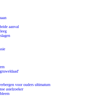
maan
bride aanval
 leeg
tslagen
ssie
eem
'gruweldaad'
 verbergen voor ouders ultimatum
nse asielzoeker
obleem