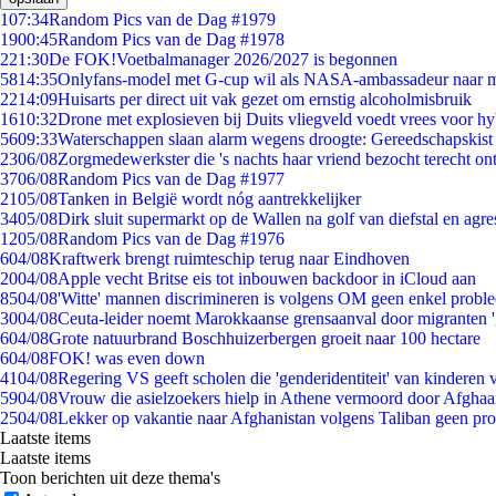
1
07:34
Random Pics van de Dag #1979
19
00:45
Random Pics van de Dag #1978
2
21:30
De FOK!Voetbalmanager 2026/2027 is begonnen
58
14:35
Onlyfans-model met G-cup wil als NASA-ambassadeur naar 
22
14:09
Huisarts per direct uit vak gezet om ernstig alcoholmisbruik
16
10:32
Drone met explosieven bij Duits vliegveld voedt vrees voor hy
56
09:33
Waterschappen slaan alarm wegens droogte: Gereedschapskist
23
06/08
Zorgmedewerkster die 's nachts haar vriend bezocht terecht on
37
06/08
Random Pics van de Dag #1977
21
05/08
Tanken in België wordt nóg aantrekkelijker
34
05/08
Dirk sluit supermarkt op de Wallen na golf van diefstal en agre
12
05/08
Random Pics van de Dag #1976
6
04/08
Kraftwerk brengt ruimteschip terug naar Eindhoven
20
04/08
Apple vecht Britse eis tot inbouwen backdoor in iCloud aan
85
04/08
'Witte' mannen discrimineren is volgens OM geen enkel probl
30
04/08
Ceuta-leider noemt Marokkaanse grensaanval door migranten 
6
04/08
Grote natuurbrand Boschhuizerbergen groeit naar 100 hectare
6
04/08
FOK! was even down
41
04/08
Regering VS geeft scholen die 'genderidentiteit' van kinderen
59
04/08
Vrouw die asielzoekers hielp in Athene vermoord door Afghaa
25
04/08
Lekker op vakantie naar Afghanistan volgens Taliban geen pr
Laatste items
Laatste items
Toon berichten uit deze thema's