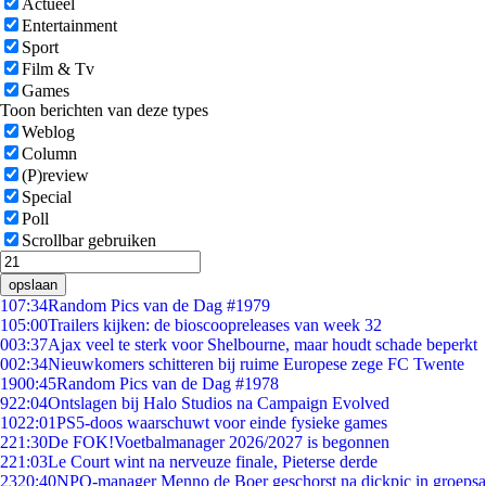
Actueel
Entertainment
Sport
Film & Tv
Games
Toon berichten van deze types
Weblog
Column
(P)review
Special
Poll
Scrollbar gebruiken
opslaan
1
07:34
Random Pics van de Dag #1979
1
05:00
Trailers kijken: de bioscoopreleases van week 32
0
03:37
Ajax veel te sterk voor Shelbourne, maar houdt schade beperkt
0
02:34
Nieuwkomers schitteren bij ruime Europese zege FC Twente
19
00:45
Random Pics van de Dag #1978
9
22:04
Ontslagen bij Halo Studios na Campaign Evolved
10
22:01
PS5-doos waarschuwt voor einde fysieke games
2
21:30
De FOK!Voetbalmanager 2026/2027 is begonnen
2
21:03
Le Court wint na nerveuze finale, Pieterse derde
23
20:40
NPO-manager Menno de Boer geschorst na dickpic in groeps