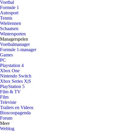
Voetbal
Formule 1
Autosport
Tennis
Wielrennen
Schaatsen
Wintersporten
Managerspelen
Voetbalmanager
Formule 1-manager
Games
PC
Playstation 4
Xbox One
Nintendo Switch
Xbox Series X|S
PlayStation 5
Film & TV
Film
Televisie
Trailers en Videos
Bioscoopagenda
Forum
Meer
Weblog