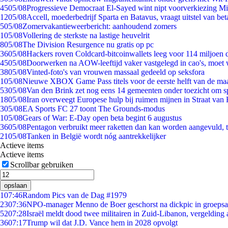
45
05/08
Progressieve Democraat El-Sayed wint nipt voorverkiezing M
12
05/08
Accell, moederbedrijf Sparta en Batavus, vraagt uitstel van bet
5
05/08
Zomervakantieweerbericht: aanhoudend zomers
1
05/08
Vollering de sterkste na lastige heuvelrit
8
05/08
The Division Resurgence nu gratis op pc
36
05/08
Hackers roven Coldcard-bitcoinwallets leeg voor 114 miljoen d
45
05/08
Doorwerken na AOW-leeftijd vaker vastgelegd in cao's, moet
38
05/08
Vinted-foto's van vrouwen massaal gedeeld op seksfora
1
05/08
Nieuwe XBOX Game Pass titels voor de eerste helft van de ma
53
05/08
Van den Brink zet nog eens 14 gemeenten onder toezicht om s
18
05/08
Iran overweegt Europese hulp bij ruimen mijnen in Straat va
3
05/08
EA Sports FC 27 toont The Grounds-modus
1
05/08
Gears of War: E-Day open beta begint 6 augustus
36
05/08
Pentagon verbruikt meer raketten dan kan worden aangevuld, t
21
05/08
Tanken in België wordt nóg aantrekkelijker
Actieve items
Actieve items
Scrollbar gebruiken
opslaan
1
07:46
Random Pics van de Dag #1979
23
07:36
NPO-manager Menno de Boer geschorst na dickpic in groeps
52
07:28
Israël meldt dood twee militairen in Zuid-Libanon, vergeldin
36
07:17
Trump wil dat J.D. Vance hem in 2028 opvolgt