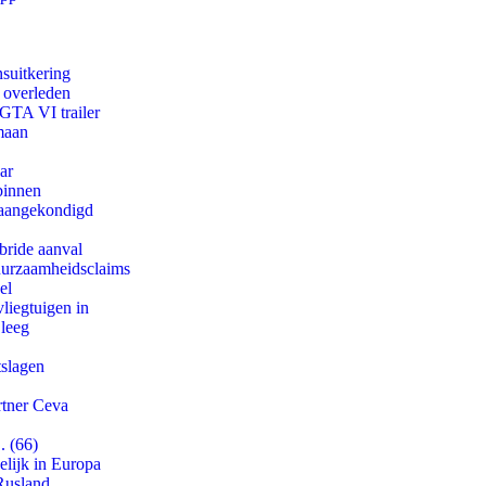
suitkering
d overleden
 GTA VI trailer
maan
ar
binnen
g aangekondigd
bride aanval
duurzaamheidsclaims
el
iegtuigen in
 leeg
tslagen
rtner Ceva
. (66)
lijk in Europa
Rusland