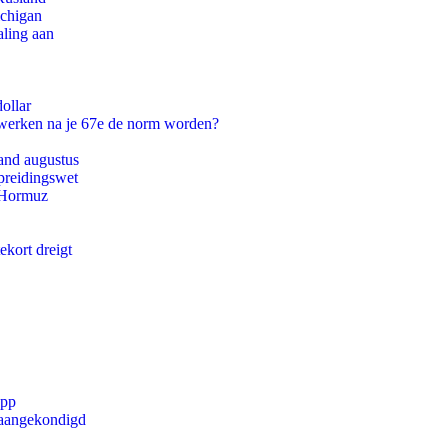
ichigan
aling aan
ollar
 werken na je 67e de norm worden?
and augustus
preidingswet
n Hormuz
ekort dreigt
app
g aangekondigd