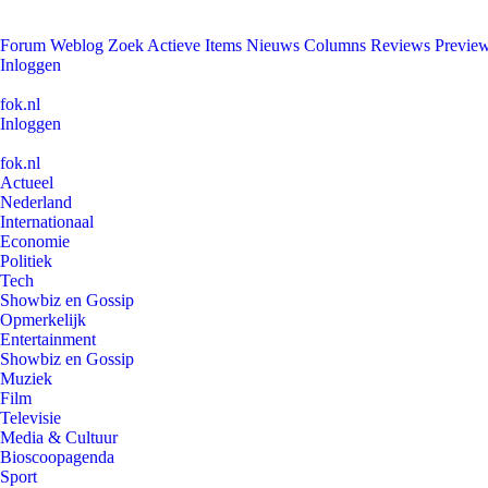
Forum
Weblog
Zoek
Actieve Items
Nieuws
Columns
Reviews
Previe
Inloggen
fok.nl
Inloggen
fok.nl
Actueel
Nederland
Internationaal
Economie
Politiek
Tech
Showbiz en Gossip
Opmerkelijk
Entertainment
Showbiz en Gossip
Muziek
Film
Televisie
Media & Cultuur
Bioscoopagenda
Sport