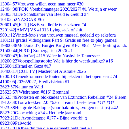
139
04:57
Vrouwen willen geen man meer #30
124
04:38
[FOK!Voetbalmanager 2026/2027] #1 We zijn er weer
103
03:43
De Schatkamer van Beeld & Geluid #4
101
02:52
NASCAR #67
206
01:45
[RTL] B&B vol liefde 6de seizoen #4
32
01:42
[AMV] VS #1313 Lying sack of shit.
90
01:12
Vinted-foto's van vrouwen massaal gedeeld op seksfora
11
01:11
[gratis] Videogames Part 9: Gratis en free-to-play games!
198
00:48
McDonald's, Burger King en KFC #82 - Meer korting a.u.b.
215
00:44
[NPO2] Zomergasten 2026 #1
105
00:43
[IndyCar] #115 We're in Nashville Tennessee
102
00:23
Voorspellingstopic: Wie is hier de weerkundige? #16
236
00:19
Israel en Gaza #17
164
00:17
[CUL TV] Masterchef Australië 2026
67
00:13
Tenenkrommende fouten bij teksten in het openbaar #74
41
00:05
[2026/2027] Eredivisietoto #1
26
23:57
Natuur en Wild
256
23:57
[Wielrennen #616] Brennan!
285
23:49
Protesten en blokkades van Extinction Rebellion #24 Eieren
191
23:40
Touwtrekken 2.0 #636 - Team 1 beste team *G* *O*
79
23:38
Het grote Baktopic (voor bakfoto's, -vragen en -tips) #42
88
23:29
Geocaching #34 - Het hele jaar rond
79
23:21
De Avondetappe #177 - Bijna voorbij :(
89
23:09
Palworld
257
23:07
Afbeeldingen die je gemaakt hebt met AI