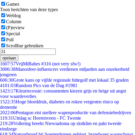
Games
Toon berichten van deze types
Weblog
Column
(P)review
Special
Poll
Scrollbar gebruiken
opslaan
16
07:57
VrijMiBabes #316 (not very sfw!)
30
06:38
Manosfeer-influencers verdienen miljarden aan onzekerheid
jongeren
6
06:30
Grote kans op vijfde regionale hittegolf met lokaal 35 graden
41
01:03
Random Pics van de Dag #1981
14
23:17
Kleurrecessie: consumenten kiezen grijs en beige uit angst
voor waardeverlies
15
22:35
Hoge bloeddruk, diabetes en roken vergroten risico op
dementie
20
22:06
Pentagon eist snellere wapenproductie van defensiebedrijven
1
19:31
Uitslag sc Heerenveen - FC Twente
2
19:28
Vollering breekt Niewiadoma op slotklim en pakt tweede
eindzege
6
18:34
Natuurbrand bij Soesterduinen geblust, brandweer waarschuwt