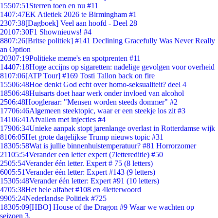
155
07:51
Sterren toen en nu #11
14
07:47
EK Atletiek 2026 te Birmingham #1
23
07:38
[Dagboek] Veel aan hoofd - Deel 28
201
07:30
F1 Shownieuws! #4
88
07:26
[Britse politiek] #141 Declining Gracefully Was Never Really
an Option
203
07:19
Politieke meme's en spotprenten #11
144
07:18
Hoge accijns op sigaretten: nadelige gevolgen voor overheid
81
07:06
[ATP Tour] #169 Tosti Tallon back on fire
155
06:48
Hoe denkt God echt over homo-seksualiteit? deel 4
185
06:48
Huisarts doet haar werk onder invloed van alcohol
25
06:48
Hoogleraar: "Mensen worden steeds dommer" #2
177
06:46
Algemeen steektopic, waar er een steekje los zit #3
141
06:41
Afvallen met injecties #4
179
06:34
Unieke aanpak stopt jarenlange overlast in Rotterdamse wijk
81
06:05
Het grote dagelijkse Trump nieuws topic #31
183
05:58
Wat is jullie binnenhuistemperatuur? #81 Horrorzomer
211
05:54
Verander een letter expert (7lettereditie) #50
25
05:54
Verander één letter. Expert # 75 (8 letters)
60
05:51
Verander één letter: Expert #143 (9 letters)
153
05:48
Verander één letter: Expert #91 (10 letters)
47
05:38
Het hele alfabet #108 en 4letterwoord
99
05:24
Nederlandse Politiek #725
183
05:09
[HBO] House of the Dragon #9 Waar we wachten op
seizoen 3.