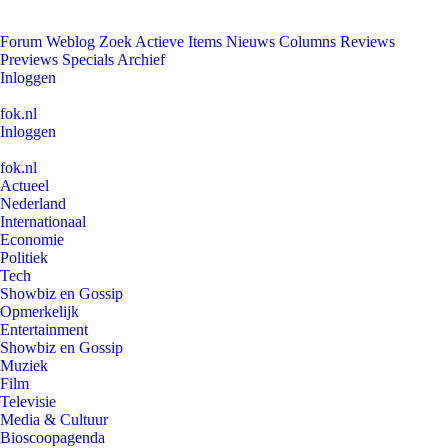
Forum
Weblog
Zoek
Actieve Items
Nieuws
Columns
Reviews
Previews
Specials
Archief
Inloggen
fok.nl
Inloggen
fok.nl
Actueel
Nederland
Internationaal
Economie
Politiek
Tech
Showbiz en Gossip
Opmerkelijk
Entertainment
Showbiz en Gossip
Muziek
Film
Televisie
Media & Cultuur
Bioscoopagenda