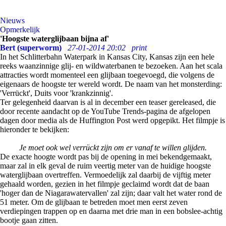
Nieuws
Opmerkelijk
'Hoogste waterglijbaan bijna af'
Bert (superworm)
27-01-2014 20:02
print
In het Schlitterbahn Waterpark in Kansas City, Kansas zijn een hele
reeks waanzinnige glij- en wildwaterbanen te bezoeken. Aan het scala
attracties wordt momenteel een glijbaan toegevoegd, die volgens de
eigenaars de hoogste ter wereld wordt. De naam van het monsterding:
'Verrückt', Duits voor 'krankzinnig'.
Ter gelegenheid daarvan is al in december een teaser gereleased, die
door recente aandacht op de YouTube Trends-pagina de afgelopen
dagen door media als de Huffington Post werd opgepikt. Het filmpje is
hieronder te bekijken:
Je moet ook wel verrückt zijn om er vanaf te willen glijden.
De exacte hoogte wordt pas bij de opening in mei bekendgemaakt,
maar zal in elk geval de ruim veertig meter van de huidige hoogste
waterglijbaan overtreffen. Vermoedelijk zal daarbij de vijftig meter
gehaald worden, gezien in het filmpje geclaimd wordt dat de baan
'hoger dan de Niagarawatervallen' zal zijn; daar valt het water rond de
51 meter. Om de glijbaan te betreden moet men eerst zeven
verdiepingen trappen op en daarna met drie man in een bobslee-achtig
bootje gaan zitten.