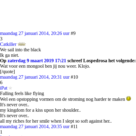
maandag 27 januari 2014, 20:26 uur
#9
3
Catkiller
We sail into the black
Ik ga niet.
Op
zaterdag 9 maart 2019 17:21
schreef Lospedrosa het volgende:
Wat voor een mongool ben jij nou weer. Klojo.
[/quote]
maandag 27 januari 2014, 20:31 uur
#10
6
iPat
Falling feels like flying
Wel een opstopping vormen om de stroming nog harder te maken
It's never over..
my kingdom for a kiss upon her shoulder..
It's never over..
all my riches for her smile when I slept so soft against her..
maandag 27 januari 2014, 20:35 uur
#11
1