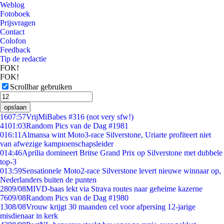
Weblog
Fotoboek
Prijsvragen
Contact
Colofon
Feedback
Tip de redactie
FOK!
FOK!
Scrollbar gebruiken
opslaan
16
07:57
VrijMiBabes #316 (not very sfw!)
41
01:03
Random Pics van de Dag #1981
0
16:11
Almansa wint Moto3-race Silverstone, Uriarte profiteert niet
van afwezige kampioenschapsleider
0
14:46
Aprilia domineert Britse Grand Prix op Silverstone met dubbele
top-3
0
13:59
Sensationele Moto2-race Silverstone levert nieuwe winnaar op,
Nederlanders buiten de punten
28
09/08
MIVD-baas lekt via Strava routes naar geheime kazerne
76
09/08
Random Pics van de Dag #1980
13
08/08
Vrouw krijgt 30 maanden cel voor afpersing 12-jarige
misdienaar in kerk