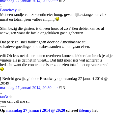
maandag 27 januari 2014, 20:38 uur
#12
1
Broadway
Met een randje van 30 centimeter hoog, gevaarlijke stangen er vlak
naast en totaal geen valbeveiliging
Slim bezig die gasten, is dit een hoax of zo ? Een debiel kan zo al
aanwijzen waar de fatale ongelukken gaan gebeuren.
Dat park zal snel failliet gaan door de Amerikaanse stijl
schadevergoedingen die nabestaanden zullen gaan eisen.
edit Oh lees net dat er netten overheen komen, lekker dan breek je al je
vingers als je dat net in vliegt... Dat lijkt meer iets wat achteraf is
bedacht want die constructie is er zo te zien totaal niet op voorbereid
[ Bericht gewijzigd door Broadway op maandag 27 januari 2014 @
20:49 ]
maandag 27 januari 2014, 20:39 uur
#13
1
tan3r
you can call me sir
quote:
Op
maandag 27 januari 2014 @ 20:20
schreef
iBenny
het