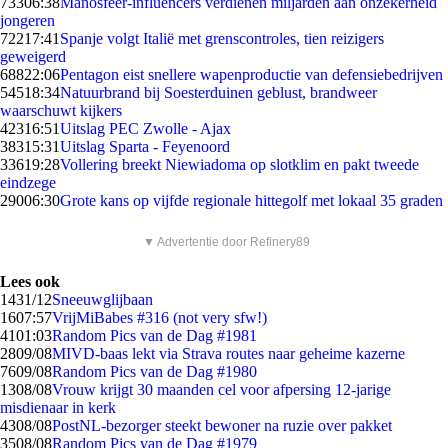
733
06:38
Manosfeer-influencers verdienen miljarden aan onzekerheid
jongeren
722
17:41
Spanje volgt Italië met grenscontroles, tien reizigers
geweigerd
688
22:06
Pentagon eist snellere wapenproductie van defensiebedrijven
545
18:34
Natuurbrand bij Soesterduinen geblust, brandweer
waarschuwt kijkers
423
16:51
Uitslag PEC Zwolle - Ajax
383
15:31
Uitslag Sparta - Feyenoord
336
19:28
Vollering breekt Niewiadoma op slotklim en pakt tweede
eindzege
290
06:30
Grote kans op vijfde regionale hittegolf met lokaal 35 graden
▼ Advertentie door Refinery89
Lees ook
14
31/12
Sneeuwglijbaan
16
07:57
VrijMiBabes #316 (not very sfw!)
41
01:03
Random Pics van de Dag #1981
28
09/08
MIVD-baas lekt via Strava routes naar geheime kazerne
76
09/08
Random Pics van de Dag #1980
13
08/08
Vrouw krijgt 30 maanden cel voor afpersing 12-jarige
misdienaar in kerk
43
08/08
PostNL-bezorger steekt bewoner na ruzie over pakket
35
08/08
Random Pics van de Dag #1979