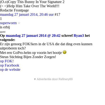
(O.o)Copy This Bunny In Your Signature 2
(> <)Help Him Take Over The World!!!
Redactie Frontpage
maandag 27 januari 2014, 20:46 uur
#17
1
superworm
is erbij
quote:
Op
maandag 27 januari 2014 @ 20:42
schreef
Ryan3
het
volgende:
Er zijn genoeg FOK!kers in de USA die dat ding even kunnen
uitproberen toch?
Met een GoPro-helm op voorin het bootje
Steun Stichting Bijen Zonder Zorgen!
op FOK!
op Facebook
op de website
▼ Advertentie door Refinery89