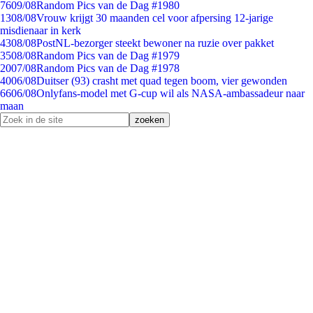
76
09/08
Random Pics van de Dag #1980
13
08/08
Vrouw krijgt 30 maanden cel voor afpersing 12-jarige
misdienaar in kerk
43
08/08
PostNL-bezorger steekt bewoner na ruzie over pakket
35
08/08
Random Pics van de Dag #1979
20
07/08
Random Pics van de Dag #1978
40
06/08
Duitser (93) crasht met quad tegen boom, vier gewonden
66
06/08
Onlyfans-model met G-cup wil als NASA-ambassadeur naar
maan