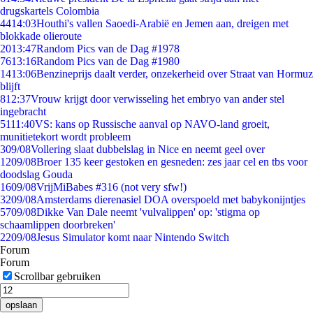
drugskartels Colombia
44
14:03
Houthi's vallen Saoedi-Arabië en Jemen aan, dreigen met
blokkade olieroute
20
13:47
Random Pics van de Dag #1978
76
13:16
Random Pics van de Dag #1980
14
13:06
Benzineprijs daalt verder, onzekerheid over Straat van Hormuz
blijft
8
12:37
Vrouw krijgt door verwisseling het embryo van ander stel
ingebracht
51
11:40
VS: kans op Russische aanval op NAVO-land groeit,
munitietekort wordt probleem
3
09/08
Vollering slaat dubbelslag in Nice en neemt geel over
12
09/08
Broer 135 keer gestoken en gesneden: zes jaar cel en tbs voor
doodslag Gouda
16
09/08
VrijMiBabes #316 (not very sfw!)
32
09/08
Amsterdams dierenasiel DOA overspoeld met babykonijntjes
57
09/08
Dikke Van Dale neemt 'vulvalippen' op: 'stigma op
schaamlippen doorbreken'
22
09/08
Jesus Simulator komt naar Nintendo Switch
Forum
Forum
Scrollbar gebruiken
opslaan