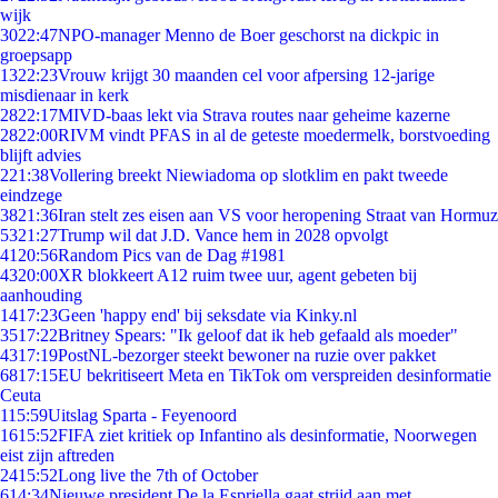
wijk
30
22:47
NPO-manager Menno de Boer geschorst na dickpic in
groepsapp
13
22:23
Vrouw krijgt 30 maanden cel voor afpersing 12-jarige
misdienaar in kerk
28
22:17
MIVD-baas lekt via Strava routes naar geheime kazerne
28
22:00
RIVM vindt PFAS in al de geteste moedermelk, borstvoeding
blijft advies
2
21:38
Vollering breekt Niewiadoma op slotklim en pakt tweede
eindzege
38
21:36
Iran stelt zes eisen aan VS voor heropening Straat van Hormuz
53
21:27
Trump wil dat J.D. Vance hem in 2028 opvolgt
41
20:56
Random Pics van de Dag #1981
43
20:00
XR blokkeert A12 ruim twee uur, agent gebeten bij
aanhouding
14
17:23
Geen 'happy end' bij seksdate via Kinky.nl
35
17:22
Britney Spears: "Ik geloof dat ik heb gefaald als moeder"
43
17:19
PostNL-bezorger steekt bewoner na ruzie over pakket
68
17:15
EU bekritiseert Meta en TikTok om verspreiden desinformatie
Ceuta
1
15:59
Uitslag Sparta - Feyenoord
16
15:52
FIFA ziet kritiek op Infantino als desinformatie, Noorwegen
eist zijn aftreden
24
15:52
Long live the 7th of October
6
14:34
Nieuwe president De la Espriella gaat strijd aan met