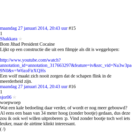
maandag 27 januari 2014, 20:43 uur
#15
1
Shakkara
Bom Jihad President Cocaine
Lijkt op een constructie die uit een filmpje als dit is weggelopen:
http://www.youtube.com/watch?
annotation_id=annotation_317663297&feature=iv&src_vid=Na3w3pa
9N0&v=W6zoFirXQHs
Een wolf maakt zich nooit zorgen dat de schapen flink in de
meerderheid zijn.
maandag 27 januari 2014, 20:43 uur
#16
1
sjor06
woepwoep
Wat een kale bedoeling daar verder, of wordt er nog meer gebouwd?
Al eens een baan van 34 meter hoog (zonder bootje) gedaan, dus deze
zou ik ook wel willen uitproberen :p. Vind zonder bootje toch wel iets
leuker, maar de airtime klinkt interessant.
( /)