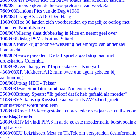
6
09/08
Trailers kijken: de bioscoopreleases van week 32
76
09/08
Random Pics van de Dag #1980
1
09/08
Uitslag AZ - ADO Den Haag
13
08/08
Hoe 30 landen zich voorbereiden op mogelijke oorlog met
China en Noord-Korea
3
08/08
Vollering slaat dubbelslag in Nice en neemt geel over
19
08/08
Uitslag PSV - Fortuna Sittard
8
08/08
Vrouw krijgt door verwisseling het embryo van ander stel
ingebracht
6
08/08
Nieuwe president De la Espriella gaat strijd aan met
drugskartels Colombia
14
08/08
Geen 'happy end' bij seksdate via Kinky.nl
43
08/08
XR blokkeert A12 ruim twee uur, agent gebeten bij
aanhouding
3
08/08
Uitslag NEC - Telstar
22
08/08
Jesus Simulator komt naar Nintendo Switch
35
08/08
Britney Spears: "Ik geloof dat ik heb gefaald als moeder"
51
08/08
VS: kans op Russische aanval op NAVO-land groeit,
munitietekort wordt probleem
12
08/08
Broer 135 keer gestoken en gesneden: zes jaar cel en tbs voor
doodslag Gouda
28
08/08
RIVM vindt PFAS in al de geteste moedermelk, borstvoeding
blijft advies
68
08/08
EU bekritiseert Meta en TikTok om verspreiden desinformatie