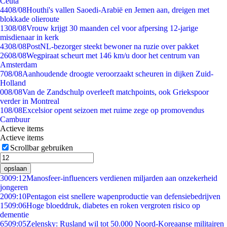
Ceuta
44
08/08
Houthi's vallen Saoedi-Arabië en Jemen aan, dreigen met
blokkade olieroute
13
08/08
Vrouw krijgt 30 maanden cel voor afpersing 12-jarige
misdienaar in kerk
43
08/08
PostNL-bezorger steekt bewoner na ruzie over pakket
26
08/08
Wegpiraat scheurt met 146 km/u door het centrum van
Amsterdam
7
08/08
Aanhoudende droogte veroorzaakt scheuren in dijken Zuid-
Holland
0
08/08
Van de Zandschulp overleeft matchpoints, ook Griekspoor
verder in Montreal
1
08/08
Excelsior opent seizoen met ruime zege op promovendus
Cambuur
Actieve items
Actieve items
Scrollbar gebruiken
opslaan
30
09:12
Manosfeer-influencers verdienen miljarden aan onzekerheid
jongeren
20
09:10
Pentagon eist snellere wapenproductie van defensiebedrijven
15
09:06
Hoge bloeddruk, diabetes en roken vergroten risico op
dementie
65
09:05
Zelensky: Rusland wil tot 50.000 Noord-Koreaanse militairen