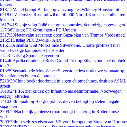
kijkers
8
18:12
Mattel brengt Barbiepop van zangeres Whitney Houston uit
65
18:02
Zelensky: Rusland wil tot 50.000 Noord-Koreaanse militairen
inzetten
16
17:41
Spanje volgt Italië met grenscontroles, tien reizigers geweigerd
1
17:36
Uitslag FC Groningen - FC Utrecht
33
17:30
Netanyahu zet streep door Gaza-plan van Trumps Vredesraad
2
16:51
Uitslag PEC Zwolle - Ajax
0
16:11
Almansa wint Moto3-race Silverstone, Uriarte profiteert niet
van afwezige kampioenschapsleider
1
15:31
Uitslag Sparta - Feyenoord
0
14:46
Aprilia domineert Britse Grand Prix op Silverstone met dubbele
top-3
0
13:59
Sensationele Moto2-race Silverstone levert nieuwe winnaar op,
Nederlanders buiten de punten
52
10:39
China boekt doorbraak in eigen chipmachines, druk op ASML
groeit
16
10:24
FIFA ziet kritiek op Infantino als desinformatie, Noorwegen
eist zijn aftreden
14
10:03
Inbraak bij Haagse politie: dieven betrapt bij stelen illegale
sigaretten
27
09:50
Nachtelijk gebiedsverbod brengt rust terug in Rotterdamse
wijk
38
09:39
Iran stelt zes eisen aan VS voor heropening Straat van Hormuz
28
09/08
MIVD-baas lekt via Strava routes naar geheime kazerne