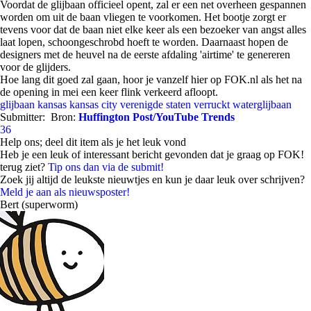
Voordat de glijbaan officieel opent, zal er een net overheen gespannen
worden om uit de baan vliegen te voorkomen. Het bootje zorgt er
tevens voor dat de baan niet elke keer als een bezoeker van angst alles
laat lopen, schoongeschrobd hoeft te worden. Daarnaast hopen de
designers met de heuvel na de eerste afdaling 'airtime' te genereren
voor de glijders.
Hoe lang dit goed zal gaan, hoor je vanzelf hier op FOK.nl als het na
de opening in mei een keer flink verkeerd afloopt.
glijbaan
kansas
kansas city
verenigde staten
verruckt
waterglijbaan
Submitter:
Bron:
Huffington Post/YouTube Trends
36
Help ons; deel dit item als je het leuk vond
Heb je een leuk of interessant bericht gevonden dat je graag op FOK!
terug ziet?
Tip ons dan via de submit!
Zoek jij altijd de leukste nieuwtjes en kun je daar leuk over schrijven?
Meld je aan als nieuwsposter!
Bert (superworm)