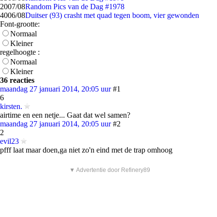
20
07/08
Random Pics van de Dag #1978
40
06/08
Duitser (93) crasht met quad tegen boom, vier gewonden
Font-grootte:
Normaal
Kleiner
regelhoogte :
Normaal
Kleiner
36 reacties
maandag 27 januari 2014, 20:05 uur
#1
6
kirsten.
airtime en een netje... Gaat dat wel samen?
maandag 27 januari 2014, 20:05 uur
#2
2
evil23
pfff laat maar doen,ga niet zo'n eind met de trap omhoog
▼ Advertentie door Refinery89