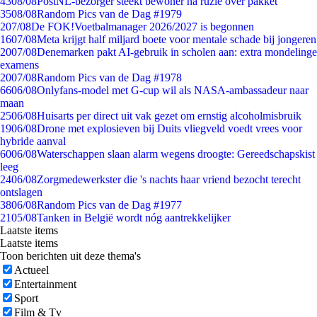
43
08/08
PostNL-bezorger steekt bewoner na ruzie over pakket
35
08/08
Random Pics van de Dag #1979
2
07/08
De FOK!Voetbalmanager 2026/2027 is begonnen
16
07/08
Meta krijgt half miljard boete voor mentale schade bij jongeren
20
07/08
Denemarken pakt AI-gebruik in scholen aan: extra mondelinge
examens
20
07/08
Random Pics van de Dag #1978
66
06/08
Onlyfans-model met G-cup wil als NASA-ambassadeur naar
maan
25
06/08
Huisarts per direct uit vak gezet om ernstig alcoholmisbruik
19
06/08
Drone met explosieven bij Duits vliegveld voedt vrees voor
hybride aanval
60
06/08
Waterschappen slaan alarm wegens droogte: Gereedschapskist
leeg
24
06/08
Zorgmedewerkster die 's nachts haar vriend bezocht terecht
ontslagen
38
06/08
Random Pics van de Dag #1977
21
05/08
Tanken in België wordt nóg aantrekkelijker
Laatste items
Laatste items
Toon berichten uit deze thema's
Actueel
Entertainment
Sport
Film & Tv