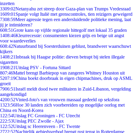
inzetten
33
09:02
Netanyahu zet streep door Gaza-plan van Trumps Vredesraad
16
09:01
Spanje volgt Italië met grenscontroles, tien reizigers geweigerd
73
08:59
Meer agressie tegen een andersluidende politieke mening, laat
jij je intimideren?
6
08:51
Grote kans op vijfde regionale hittegolf met lokaal 35 graden
14
08:46
Kleurrecessie: consumenten kiezen grijs en beige uit angst
voor waardeverlies
6
08:42
Natuurbrand bij Soesterduinen geblust, brandweer waarschuwt
kijkers
14
08:21
Inbraak bij Haagse politie: dieven betrapt bij stelen illegale
sigaretten
19
08:21
Uitslag PSV - Fortuna Sittard
8
07:46
Mattel brengt Barbiepop van zangeres Whitney Houston uit
52
07:19
China boekt doorbraak in eigen chipmachines, druk op ASML
groeit
79
06:51
Israël meldt dood twee militairen in Zuid-Libanon, vergelding
aangekondigd
42
00:52
Vinted-foto's van vrouwen massaal gedeeld op seksfora
13
23:56
Hoe 30 landen zich voorbereiden op mogelijke oorlog met
China en Noord-Korea
1
22:54
Uitslag FC Groningen - FC Utrecht
2
22:53
Uitslag PEC Zwolle - Ajax
1
22:52
Uitslag sc Heerenveen - FC Twente
27
22:52
Nachtelijk gebiedsverbod brengt rust terug in Rotterdamse