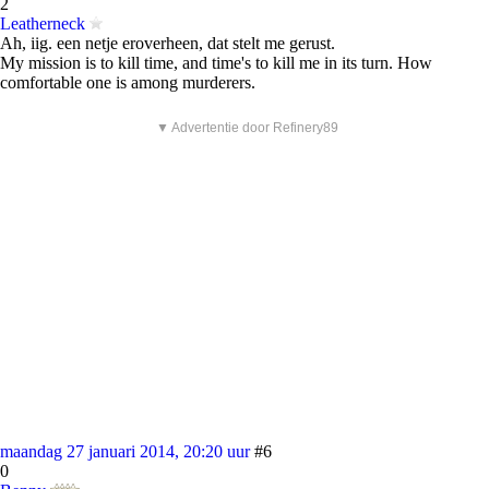
2
Leatherneck
Ah, iig. een netje eroverheen, dat stelt me gerust.
My mission is to kill time, and time's to kill me in its turn. How
comfortable one is among murderers.
▼ Advertentie door Refinery89
maandag 27 januari 2014, 20:20 uur
#6
0