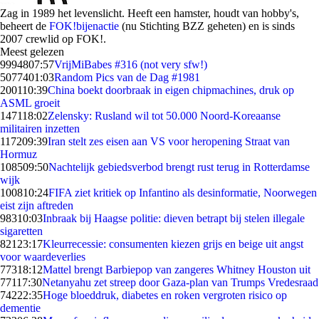
Zag in 1989 het levenslicht. Heeft een hamster, houdt van hobby's,
beheert de
FOK!bijenactie
(nu Stichting BZZ geheten) en is sinds
2007 crewlid op FOK!.
Meest gelezen
99948
07:57
VrijMiBabes #316 (not very sfw!)
50774
01:03
Random Pics van de Dag #1981
2001
10:39
China boekt doorbraak in eigen chipmachines, druk op
ASML groeit
1471
18:02
Zelensky: Rusland wil tot 50.000 Noord-Koreaanse
militairen inzetten
1172
09:39
Iran stelt zes eisen aan VS voor heropening Straat van
Hormuz
1085
09:50
Nachtelijk gebiedsverbod brengt rust terug in Rotterdamse
wijk
1008
10:24
FIFA ziet kritiek op Infantino als desinformatie, Noorwegen
eist zijn aftreden
983
10:03
Inbraak bij Haagse politie: dieven betrapt bij stelen illegale
sigaretten
821
23:17
Kleurrecessie: consumenten kiezen grijs en beige uit angst
voor waardeverlies
773
18:12
Mattel brengt Barbiepop van zangeres Whitney Houston uit
771
17:30
Netanyahu zet streep door Gaza-plan van Trumps Vredesraad
742
22:35
Hoge bloeddruk, diabetes en roken vergroten risico op
dementie