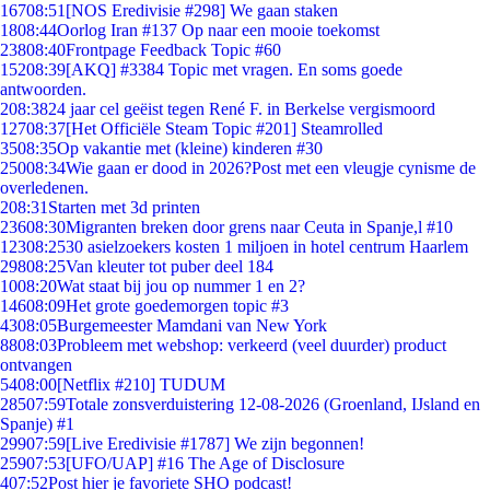
167
08:51
[NOS Eredivisie #298] We gaan staken
18
08:44
Oorlog Iran #137 Op naar een mooie toekomst
238
08:40
Frontpage Feedback Topic #60
152
08:39
[AKQ] #3384 Topic met vragen. En soms goede
antwoorden.
2
08:38
24 jaar cel geëist tegen René F. in Berkelse vergismoord
127
08:37
[Het Officiële Steam Topic #201] Steamrolled
35
08:35
Op vakantie met (kleine) kinderen #30
250
08:34
Wie gaan er dood in 2026?Post met een vleugje cynisme de
overledenen.
2
08:31
Starten met 3d printen
236
08:30
Migranten breken door grens naar Ceuta in Spanje,l #10
123
08:25
30 asielzoekers kosten 1 miljoen in hotel centrum Haarlem
298
08:25
Van kleuter tot puber deel 184
10
08:20
Wat staat bij jou op nummer 1 en 2?
146
08:09
Het grote goedemorgen topic #3
43
08:05
Burgemeester Mamdani van New York
88
08:03
Probleem met webshop: verkeerd (veel duurder) product
ontvangen
54
08:00
[Netflix #210] TUDUM
285
07:59
Totale zonsverduistering 12-08-2026 (Groenland, IJsland en
Spanje) #1
299
07:59
[Live Eredivisie #1787] We zijn begonnen!
259
07:53
[UFO/UAP] #16 The Age of Disclosure
4
07:52
Post hier je favoriete SHO podcast!