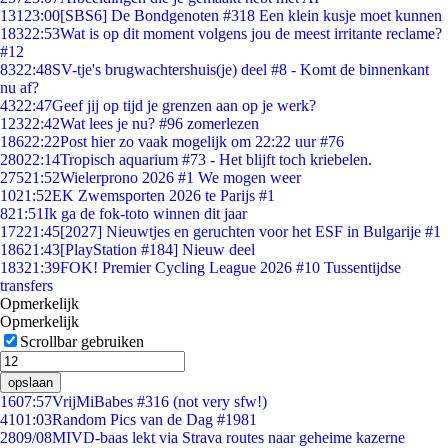
131
23:00
[SBS6] De Bondgenoten #318 Een klein kusje moet kunnen
183
22:53
Wat is op dit moment volgens jou de meest irritante reclame?
#12
83
22:48
SV-tje's brugwachtershuis(je) deel #8 - Komt de binnenkant
nu af?
43
22:47
Geef jij op tijd je grenzen aan op je werk?
123
22:42
Wat lees je nu? #96 zomerlezen
186
22:22
Post hier zo vaak mogelijk om 22:22 uur #76
280
22:14
Tropisch aquarium #73 - Het blijft toch kriebelen.
275
21:52
Wielerprono 2026 #1 We mogen weer
10
21:52
EK Zwemsporten 2026 te Parijs #1
8
21:51
Ik ga de fok-toto winnen dit jaar
172
21:45
[2027] Nieuwtjes en geruchten voor het ESF in Bulgarije #1
186
21:43
[PlayStation #184] Nieuw deel
183
21:39
FOK! Premier Cycling League 2026 #10 Tussentijdse
transfers
Opmerkelijk
Opmerkelijk
Scrollbar gebruiken
opslaan
16
07:57
VrijMiBabes #316 (not very sfw!)
41
01:03
Random Pics van de Dag #1981
28
09/08
MIVD-baas lekt via Strava routes naar geheime kazerne