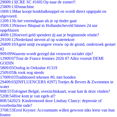
290
09:13
[CRE SC #160] Op naar de zomer!!
258
09:13
IJsmachine
10
09:13
Man koopt honkbalknuppel en wordt direct opgepakt en
afgevoerd.
12
09:13
Is het vreemdgaan als je op tinder gaat
35
09:13
Nieuwe flitspaal in Hollandscheveld binnen 24 uur
opgeblazen
46
09:12
Hoeveel geld spendeer jij aan je beginnende relatie?
291
09:12
Nederland stevent af op watertekort
268
09:10
Agent smijt zwangere vrouw op de grond, onderzoek gestart
#2
9
09:09
Waarom wordt gezegd dat vrouwen socialer zijn?
129
09:07
Tour de France femmes 2026 #7 Allez vooruit DEMI
GODIN
58
09:05
Oorlog in Oekraïne #1319
25
09:05
Ik rook nog steeds
170
09:03
Traditioneel tekenen #6; met honden
294
09:03
[INFLUENCERS #297] Toetjes & Bevers & Zwemmen in
water
9
08:55
Tolvignet België, overzichtskaart, waar kan ik deze vinden?
52
08:54
Hoe kom je van egels af?
8
08:54
2023: Kindermoord door Lindsay Clancy: depressie of
voorbedachte rade?
37
08:53
Errol Keyner: Accountants willen gewoon niks leren van hun
fouten