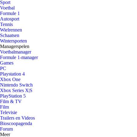
Sport
Voetbal
Formule 1
Autosport
Tennis
Wielrennen
Schaatsen
Wintersporten
Managerspelen
Voetbalmanager
Formule 1-manager
Games
PC
Playstation 4
Xbox One
Nintendo Switch
Xbox Series X|S
PlayStation 5
Film & TV
Film
Televisie
Trailers en Videos
Bioscoopagenda
Forum
Meer