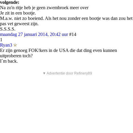
volgende:
Na zo'n ritje heb je geen zwembroek meer over
Je zit in een bootje.
M.a.w. niet zo boeiend. Als het nou zonder een bootje was dan zou het
pas vet geweest zijn.
S.S.S.S.
maandag 27 januari 2014, 20:42 uur
#14
1
Ryan3
Er zijn genoeg FOK!kers in de USA die dat ding even kunnen
uitproberen toch?
I´m back.
▼ Advertentie door Refinery89