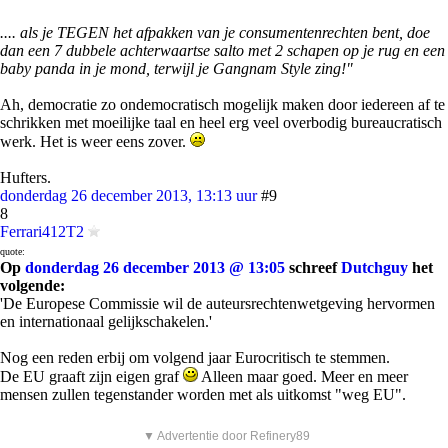
.... als je TEGEN het afpakken van je consumentenrechten bent, doe
dan een 7 dubbele achterwaartse salto met 2 schapen op je rug en een
baby panda in je mond, terwijl je Gangnam Style zing!"
Ah, democratie zo ondemocratisch mogelijk maken door iedereen af te
schrikken met moeilijke taal en heel erg veel overbodig bureaucratisch
werk. Het is weer eens zover.
Hufters.
donderdag 26 december 2013, 13:13 uur
#9
8
Ferrari412T2
quote:
Op
donderdag 26 december 2013 @ 13:05
schreef
Dutchguy
het
volgende:
'De Europese Commissie wil de auteursrechtenwetgeving hervormen
en internationaal gelijkschakelen.'
Nog een reden erbij om volgend jaar Eurocritisch te stemmen.
De EU graaft zijn eigen graf
Alleen maar goed. Meer en meer
mensen zullen tegenstander worden met als uitkomst "weg EU".
▼ Advertentie door Refinery89