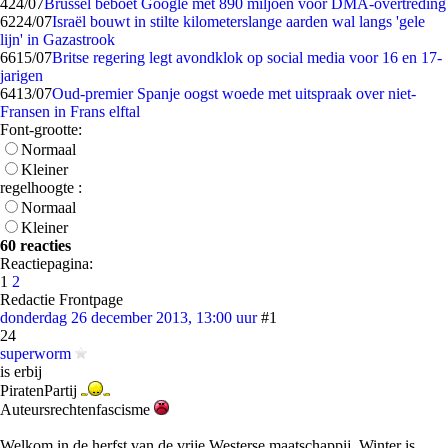
4
24/07
Brussel beboet Google met 890 miljoen voor DMA-overtreding
62
24/07
Israël bouwt in stilte kilometerslange aarden wal langs 'gele
lijn' in Gazastrook
66
15/07
Britse regering legt avondklok op social media voor 16 en 17-
jarigen
64
13/07
Oud-premier Spanje oogst woede met uitspraak over niet-
Fransen in Frans elftal
Font-grootte:
Normaal
Kleiner
regelhoogte :
Normaal
Kleiner
60 reacties
Reactiepagina:
1
2
Redactie Frontpage
donderdag 26 december 2013, 13:00 uur
#1
24
superworm
is erbij
PiratenPartij
Auteursrechtenfascisme
Welkom in de herfst van de vrije Westerse maatschappij. Winter is