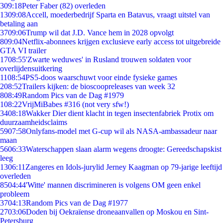
3
09:18
Peter Faber (82) overleden
13
09:08
Accell, moederbedrijf Sparta en Batavus, vraagt uitstel van
betaling aan
37
09:06
Trump wil dat J.D. Vance hem in 2028 opvolgt
8
09:04
Netflix-abonnees krijgen exclusieve early access tot uitgebreide
GTA VI trailer
17
08:55
'Zwarte weduwes' in Rusland trouwen soldaten voor
overlijdensuitkering
11
08:54
PS5-doos waarschuwt voor einde fysieke games
2
08:52
Trailers kijken: de bioscoopreleases van week 32
8
08:49
Random Pics van de Dag #1979
1
08:22
VrijMiBabes #316 (not very sfw!)
34
08:18
Wakker Dier dient klacht in tegen insectenfabriek Protix om
duurzaamheidsclaims
59
07:58
Onlyfans-model met G-cup wil als NASA-ambassadeur naar
maan
56
06:33
Waterschappen slaan alarm wegens droogte: Gereedschapskist
leeg
13
06:11
Zangeres en Idols-jurylid Jerney Kaagman op 79-jarige leeftijd
overleden
85
04:44
'Witte' mannen discrimineren is volgens OM geen enkel
probleem
37
04:13
Random Pics van de Dag #1977
27
03:06
Doden bij Oekraïense droneaanvallen op Moskou en Sint-
Petersburg