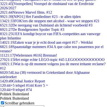
32
21:45
[Voorspellen] Voorspel de eindstand van de Eredivisie
2026/2027
20
21:44
Nieuwe Marvel films. #12
99
21:39
[NPO1] Het Familiediner #23 - te allen tijden
134
21:33
FOK!ers die stoppen met alcohol - waar we stoppen #21
65
21:32
De neergang van Duitsland als lichtend voorbeeld #3
69
21:27
De Bondgenoten Spoiler Topic #3
83
21:25
UEFA kondigt boycot van FIFA-competities aan vanwege
plan Infantino
140
21:19
Zaken waar je je echt dood aan ergert #17 - Werklui
68
21:18
Spaanstalige nummers #34 A que calor nos pasaremos por el
verano?
111
21:17
[Wielrennen #616] Brennan!
270
21:15
Het enige echte LEGO-topic #45 LEGOOOOOOOOOOO
169
21:13
Wat is op dit moment volgens jou de meest irritante reclame?
#12
60
20:54
Lisa (38) vermoord in Griekenland door Afghaanse
asielzoeker
14
20:49
Global Justice Report
1
20:44
+5 telspel #144 Keer 5 =
1
20:44
+9 telspel #74
Politiek Buitenland
Politiek Buitenland
Scrollbar gebruiken