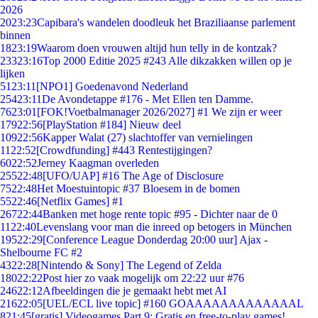
2026
20
23:23
Capibara's wandelen doodleuk het Braziliaanse parlement
binnen
18
23:19
Waarom doen vrouwen altijd hun telly in de kontzak?
233
23:16
Top 2000 Editie 2025 #243 Alle dikzakken willen op je
lijken
51
23:11
[NPO1] Goedenavond Nederland
254
23:11
De Avondetappe #176 - Met Ellen ten Damme.
76
23:01
[FOK!Voetbalmanager 2026/2027] #1 We zijn er weer
179
22:56
[PlayStation #184] Nieuw deel
109
22:56
Kapper Walat (27) slachtoffer van vernielingen
11
22:52
[Crowdfunding] #443 Rentestijgingen?
60
22:52
Jerney Kaagman overleden
255
22:48
[UFO/UAP] #16 The Age of Disclosure
75
22:48
Het Moestuintopic #37 Bloesem in de bomen
55
22:46
[Netflix Games] #1
267
22:44
Banken met hoge rente topic #95 - Dichter naar de 0
11
22:40
Levenslang voor man die inreed op betogers in München
195
22:29
[Conference League Donderdag 20:00 uur] Ajax -
Shelbourne FC #2
43
22:28
[Nintendo & Sony] The Legend of Zelda
180
22:22
Post hier zo vaak mogelijk om 22:22 uur #76
246
22:12
Afbeeldingen die je gemaakt hebt met AI
216
22:05
[UEL/ECL live topic] #160 GOAAAAAAAAAAAAAL
8
21:45
[gratis] Videogames Part 9: Gratis en free-to-play games!