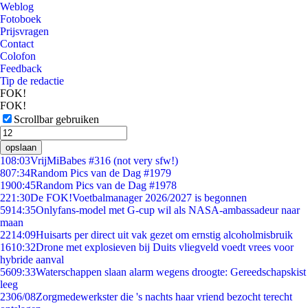
Weblog
Fotoboek
Prijsvragen
Contact
Colofon
Feedback
Tip de redactie
FOK!
FOK!
Scrollbar gebruiken
opslaan
1
08:03
VrijMiBabes #316 (not very sfw!)
8
07:34
Random Pics van de Dag #1979
19
00:45
Random Pics van de Dag #1978
2
21:30
De FOK!Voetbalmanager 2026/2027 is begonnen
59
14:35
Onlyfans-model met G-cup wil als NASA-ambassadeur naar
maan
22
14:09
Huisarts per direct uit vak gezet om ernstig alcoholmisbruik
16
10:32
Drone met explosieven bij Duits vliegveld voedt vrees voor
hybride aanval
56
09:33
Waterschappen slaan alarm wegens droogte: Gereedschapskist
leeg
23
06/08
Zorgmedewerkster die 's nachts haar vriend bezocht terecht