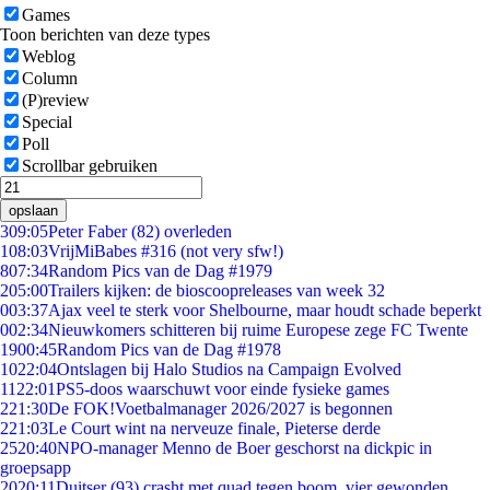
Games
Toon berichten van deze types
Weblog
Column
(P)review
Special
Poll
Scrollbar gebruiken
opslaan
3
09:05
Peter Faber (82) overleden
1
08:03
VrijMiBabes #316 (not very sfw!)
8
07:34
Random Pics van de Dag #1979
2
05:00
Trailers kijken: de bioscoopreleases van week 32
0
03:37
Ajax veel te sterk voor Shelbourne, maar houdt schade beperkt
0
02:34
Nieuwkomers schitteren bij ruime Europese zege FC Twente
19
00:45
Random Pics van de Dag #1978
10
22:04
Ontslagen bij Halo Studios na Campaign Evolved
11
22:01
PS5-doos waarschuwt voor einde fysieke games
2
21:30
De FOK!Voetbalmanager 2026/2027 is begonnen
2
21:03
Le Court wint na nerveuze finale, Pieterse derde
25
20:40
NPO-manager Menno de Boer geschorst na dickpic in
groepsapp
20
20:11
Duitser (93) crasht met quad tegen boom, vier gewonden