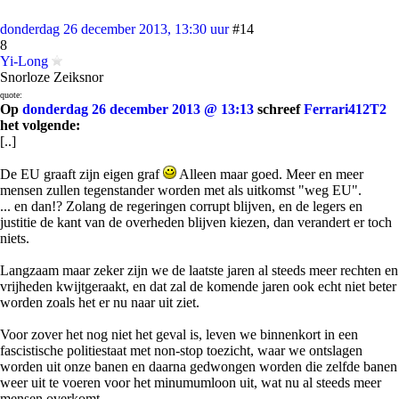
donderdag 26 december 2013, 13:30 uur
#14
8
Yi-Long
Snorloze Zeiksnor
quote:
Op
donderdag 26 december 2013 @ 13:13
schreef
Ferrari412T2
het volgende:
[..]
De EU graaft zijn eigen graf
Alleen maar goed. Meer en meer
mensen zullen tegenstander worden met als uitkomst "weg EU".
... en dan!? Zolang de regeringen corrupt blijven, en de legers en
justitie de kant van de overheden blijven kiezen, dan verandert er toch
niets.
Langzaam maar zeker zijn we de laatste jaren al steeds meer rechten en
vrijheden kwijtgeraakt, en dat zal de komende jaren ook echt niet beter
worden zoals het er nu naar uit ziet.
Voor zover het nog niet het geval is, leven we binnenkort in een
fascistische politiestaat met non-stop toezicht, waar we ontslagen
worden uit onze banen en daarna gedwongen worden die zelfde banen
weer uit te voeren voor het minumumloon uit, wat nu al steeds meer
mensen overkomt.