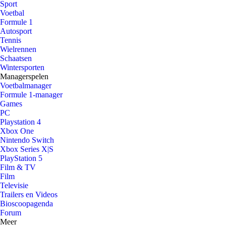
Sport
Voetbal
Formule 1
Autosport
Tennis
Wielrennen
Schaatsen
Wintersporten
Managerspelen
Voetbalmanager
Formule 1-manager
Games
PC
Playstation 4
Xbox One
Nintendo Switch
Xbox Series X|S
PlayStation 5
Film & TV
Film
Televisie
Trailers en Videos
Bioscoopagenda
Forum
Meer