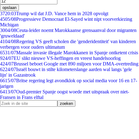
opslaan
37
20:03
Trump wil dat J.D. Vance hem in 2028 opvolgt
45
05/08
Progressieve Democraat El-Sayed wint nipt voorverkiezing
Michigan
30
04/08
Ceuta-leider noemt Marokkaanse grensaanval door migranten
'gruweldaad'
41
04/08
Regering VS geeft scholen die 'genderidentiteit' van kinderen
verbergen voor ouders ultimatum
65
31/07
Massale invasie illegale Marokkanen in Spanje ontketent crisis
9
24/07
EU slikt nieuwe VS-heffingen en vreest handelsoorlog
4
24/07
Brussel beboet Google met 890 miljoen voor DMA-overtreding
62
24/07
Israël bouwt in stilte kilometerslange aarden wal langs 'gele
lijn' in Gazastrook
66
15/07
Britse regering legt avondklok op social media voor 16 en 17-
jarigen
64
13/07
Oud-premier Spanje oogst woede met uitspraak over niet-
Fransen in Frans elftal