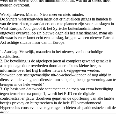
weer uit te voeren voor het minumumloon uit, wat nu al steeds meer
mensen overkomt.
We zijn slaven. Mieren. Niets meer en niets minder.
De Syriërs waarschuwden laatst dat er niet alleen gifgas in handen is
van de terroristen, maar dat er concrete plannen zijn voor aanslagen in
West-Europa. Nou geloof ik het Syrische buitenlandministerie
ongeveer evenveel op z'n blauwe ogen als het Amerikaanse, maar als
dit waar is en er komt echt een aanslag, krijgen we een nieuwe Patriot
Act-achtige situatie maar dan in Europa.
1. Aanslag. Vreselijk, maanden in het nieuws, veel onschuldige
slachtoffers.
2. De bevolking is de afgelopen jaren al compleet gewend geraakt is
aan spionage door overheden doordat er telkens kleine beetjes
informatie over het Big Brother-netwerk vrijgegeven werden.
Snowden een staatsgevaarlijke uit-de-school-klapper, of nog altijd in
dienst van de veiligheidsdiensten om stukje bij beetje gewenning aan te
brengen in de hele wereld?
3. Op basis van dat tweede sentiment en de roep om extra beveiliging
tegen terrorisme na puntje 1, wordt het E-ID en de digitale
controlestaat er gauw doorheen gejast en de opoffering van alle laatste
beetjes privacy en burgerrechten in de hele EU verordonneerd.
Hyperrechts conservatieve regeringen schieten als paddenstoelen uit de
grond.