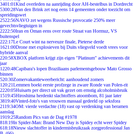
34
01:01
Kind overleden na aanrijding door AH-bestelbus in Dordrecht
53
00:28
Van den Brink zet nog eens 14 gemeenten onder toezicht om
spreidingswet
25
22:56
NAVO zet wegens Russische provocatie 250% meer
gevechtsvliegtuigen in
22
22:50
Iran en Oman eens over route Straat van Hormuz, VS
buitenspel
2
22:17
Le Court wint na nerveuze finale, Pieterse derde
16
21:00
Drone met explosieven bij Duits vliegveld voedt vrees voor
hybride aanval
2
20:58
XBOX platform krijgt zijn eigen "Platinum" achievements dit
jaar
12
20:48
Capibara's lopen Braziliaans parlementsgebouw Mato Grosso
binnen
5
20:30
Zomervakantieweerbericht: aanhoudend zomers
1
20:21
Lemmen boekt eerste profzege in zware Ronde van Polen-rit
22
20:05
Huisarts per direct uit vak gezet om ernstig alcoholmisbruik
15
19:45
Hiroshima herdenkt slachtoffers atoombom, 81 jaar later
38
19:40
Vinted-foto's van vrouwen massaal gedeeld op seksfora
21
19:34
OM: vierde verdachte (18) vast op verdenking van beramen
aanslag
19
19:25
Random Pics van de Dag #1978
8
18:19
In Spider-Man: Brand New Day is Spidey echt weer Spidey
6
18:18
Nieuw slachtoffer in kindermisbruikzaak zorgprofessional Jan
B. (66)