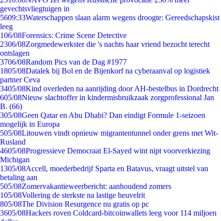
gevechtsvliegtuigen in
56
09:33
Waterschappen slaan alarm wegens droogte: Gereedschapskist
leeg
1
06/08
Forensics: Crime Scene Detective
23
06/08
Zorgmedewerkster die 's nachts haar vriend bezocht terecht
ontslagen
37
06/08
Random Pics van de Dag #1977
18
05/08
Datalek bij Bol en de Bijenkorf na cyberaanval op logistiek
partner Ceva
34
05/08
Kind overleden na aanrijding door AH-bestelbus in Dordrecht
6
05/08
Nieuw slachtoffer in kindermisbruikzaak zorgprofessional Jan
B. (66)
3
05/08
Geen Qatar en Abu Dhabi? Dan eindigt Formule 1-seizoen
mogelijk in Europa
5
05/08
Litouwen vindt opnieuw migrantentunnel onder grens met Wit-
Rusland
46
05/08
Progressieve Democraat El-Sayed wint nipt voorverkiezing
Michigan
13
05/08
Accell, moederbedrijf Sparta en Batavus, vraagt uitstel van
betaling aan
5
05/08
Zomervakantieweerbericht: aanhoudend zomers
1
05/08
Vollering de sterkste na lastige heuvelrit
8
05/08
The Division Resurgence nu gratis op pc
36
05/08
Hackers roven Coldcard-bitcoinwallets leeg voor 114 miljoen