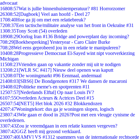
advocaat
168
08:57
Wat is jullie binnenhuistemperatuur? #81 Horrorzomer
263
08:52
[Dagboek] Veel aan hoofd - Deel 27
17
08:40
Hoe ga jij om met een relatiebreuk?
72
08:37
Een tactische/militaire analyse van het front in Oekraïne #31
13
08:35
Tony Scott (54) overleden
189
08:29
Oorlog Iran #136 Bridge and powerplant day incoming?
7
08:29
[Boekbespreking] Yesteryear - Caro Claire Burke
7
08:28
Wel eens geprobeerd jou in een relatie te manipuleren?
104
08:28
Progressieve Democraat El-Sayed wint nipt voorverkiezing
Michigan
115
08:23
Vrienden gaan op vakantie zonder mij uit te nodigen
132
08:21
[WLR SC #417] Nieuw deel openen was kaputt
152
08:07
De woningmarkt #96 Eenmaal, andermaal
214
08:03
[SBS6] De Bondgenoten #317 We dansen de macaroni
194
08:02
Politieke meme's en spotprenten #11
125
07:57
[Nederlands Elftal] Op naar Louis IV?
61
07:55
Overleden Acteurs & Actrices Deel #15
265
07:54
[NET5] Het blok 2026 #32 Blokkendozen
42
07:47
Woningtekort: dus ga je woningen slopen, logisch
238
07:43
Wie gaan er dood in 2026?Post met een vleugje cynisme de
overledenen.
33
07:43
Zou je vreemdgaan in een relatie kunnen vergeven?
38
07:42
GGZ heeft mij gezond verklaard.
230
07:40
[AMV] VS #1312 spammers van de internationale rechtsorde