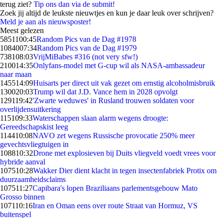
terug ziet?
Tip ons dan via de submit!
Zoek jij altijd de leukste nieuwtjes en kun je daar leuk over schrijven?
Meld je aan als nieuwsposter!
Meest gelezen
58511
00:45
Random Pics van de Dag #1978
10840
07:34
Random Pics van de Dag #1979
7381
08:03
VrijMiBabes #316 (not very sfw!)
2100
14:35
Onlyfans-model met G-cup wil als NASA-ambassadeur
naar maan
1455
14:09
Huisarts per direct uit vak gezet om ernstig alcoholmisbruik
1300
20:03
Trump wil dat J.D. Vance hem in 2028 opvolgt
1291
19:42
'Zwarte weduwes' in Rusland trouwen soldaten voor
overlijdensuitkering
1151
09:33
Waterschappen slaan alarm wegens droogte:
Gereedschapskist leeg
1144
10:08
NAVO zet wegens Russische provocatie 250% meer
gevechtsvliegtuigen in
1088
10:32
Drone met explosieven bij Duits vliegveld voedt vrees voor
hybride aanval
1075
10:28
Wakker Dier dient klacht in tegen insectenfabriek Protix om
duurzaamheidsclaims
1075
11:27
Capibara's lopen Braziliaans parlementsgebouw Mato
Grosso binnen
1071
10:16
Iran en Oman eens over route Straat van Hormuz, VS
buitenspel