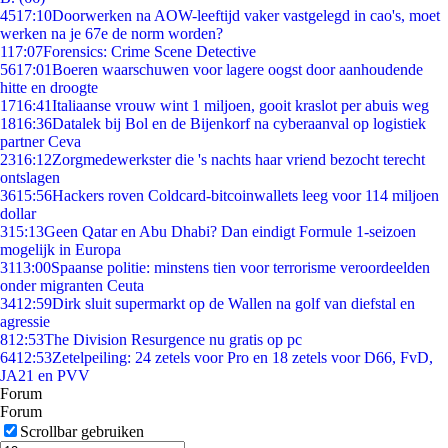
45
17:10
Doorwerken na AOW-leeftijd vaker vastgelegd in cao's, moet
werken na je 67e de norm worden?
1
17:07
Forensics: Crime Scene Detective
56
17:01
Boeren waarschuwen voor lagere oogst door aanhoudende
hitte en droogte
17
16:41
Italiaanse vrouw wint 1 miljoen, gooit kraslot per abuis weg
18
16:36
Datalek bij Bol en de Bijenkorf na cyberaanval op logistiek
partner Ceva
23
16:12
Zorgmedewerkster die 's nachts haar vriend bezocht terecht
ontslagen
36
15:56
Hackers roven Coldcard-bitcoinwallets leeg voor 114 miljoen
dollar
3
15:13
Geen Qatar en Abu Dhabi? Dan eindigt Formule 1-seizoen
mogelijk in Europa
31
13:00
Spaanse politie: minstens tien voor terrorisme veroordeelden
onder migranten Ceuta
34
12:59
Dirk sluit supermarkt op de Wallen na golf van diefstal en
agressie
8
12:53
The Division Resurgence nu gratis op pc
64
12:53
Zetelpeiling: 24 zetels voor Pro en 18 zetels voor D66, FvD,
JA21 en PVV
Forum
Forum
Scrollbar gebruiken