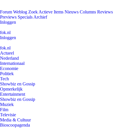
Forum
Weblog
Zoek
Actieve Items
Nieuws
Columns
Reviews
Previews
Specials
Archief
Inloggen
fok.nl
Inloggen
fok.nl
Actueel
Nederland
Internationaal
Economie
Politiek
Tech
Showbiz en Gossip
Opmerkelijk
Entertainment
Showbiz en Gossip
Muziek
Film
Televisie
Media & Cultuur
Bioscoopagenda