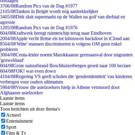
ontslagen
37
06/08
Random Pics van de Dag #1977
21
05/08
Tanken in België wordt nóg aantrekkelijker
34
05/08
Dirk sluit supermarkt op de Wallen na golf van diefstal en
agressie
12
05/08
Random Pics van de Dag #1976
6
04/08
Kraftwerk brengt ruimteschip terug naar Eindhoven
20
04/08
Apple vecht Britse eis tot inbouwen backdoor in iCloud aan
85
04/08
'Witte' mannen discrimineren is volgens OM geen enkel
probleem
30
04/08
Ceuta-leider noemt Marokkaanse grensaanval door migranten
'gruweldaad'
6
04/08
Grote natuurbrand Boschhuizerbergen groeit naar 100 hectare
6
04/08
FOK! was even down
41
04/08
Regering VS geeft scholen die 'genderidentiteit' van kinderen
verbergen voor ouders ultimatum
59
04/08
Vrouw die asielzoekers hielp in Athene vermoord door
Afghaanse asielzoeker
Laatste items
Laatste items
Toon berichten uit deze thema's
Actueel
Entertainment
Sport
Film & Tv