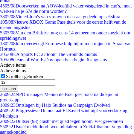
dollar
45
05/08
Doorwerken na AOW-leeftijd vaker vastgelegd in cao's, moet
werken na je 67e de norm worden?
38
05/08
Vinted-foto's van vrouwen massaal gedeeld op seksfora
1
05/08
Nieuwe XBOX Game Pass titels voor de eerste helft van de
maand augustus
53
05/08
Van den Brink zet nog eens 14 gemeenten onder toezicht om
spreidingswet
18
05/08
Iran overweegt Europese hulp bij ruimen mijnen in Straat van
Hormuz
3
05/08
EA Sports FC 27 toont The Grounds-modus
1
05/08
Gears of War: E-Day open beta begint 6 augustus
Actieve items
Actieve items
Scrollbar gebruiken
opslaan
26
09:24
NPO-manager Menno de Boer geschorst na dickpic in
groepsapp
10
09:23
Ontslagen bij Halo Studios na Campaign Evolved
46
09:22
Progressieve Democraat El-Sayed wint nipt voorverkiezing
Michigan
20
09:22
Duitser (93) crasht met quad tegen boom, vier gewonden
55
09:21
Israël meldt dood twee militairen in Zuid-Libanon, vergelding
aangekondigd