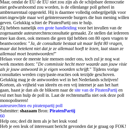
Maar, omdat de EU de EU niet zou zijn als de schijnbare democratie
niet gedwarsboomd zou worden, is de ellenlange poll geheel in
ambtenarentaal opgesteld. Hij is daarmee volledig onbegrijpelijk voor
niet-ingewijde maar wel geïnteresseerde burgers die hun mening willen
geven. Gelukkig schiet de PiratenPartij ons te hulp.
Zij hebben namelijk
een grote handleiding
voor het invullen van de
zogenaamde auteursrechtenconsultatie gemaakt. Ze stellen dat iedereen
mee kan doen, ook mensen die geen tijd hebben om 80 open vragen te
beantwoorden: "
Ja, de consultatie bestaat uit maar liefst 80 vragen,
maar dat beteken
t
niet dat je ze allemaal hoeft te lezen, laat staan ze
allemaal moet beantwoorden!
"
Helaas voor de meeste luie mensen onder ons, toch zul je nog wat
werk moeten doen: "
De commissie hecht meer waarde aan jouw visie
als je jouw antwoord in je eigen woorden schrijft.
" Tijdens vorige
consultaties werden copy/paste-reacties ook terzijde geschoven.
Gelukkig mag je de antwoorden wel in het Nederlands schrijven!
Kortom, als vrijheid van ideeën en een vrij internet je aan het hart
gaan, haast je dan als de bliksem naar de
site van de PiratenPartij
en
vul met hun hulp de poll in. Laat de rechtenmaffia niet ook deze poll
monopoliseren!
auteursrechten
eu
piratenpartij
poll
Submitter:
shazaam
Bron:
PiratenPartij
60
Help ons; deel dit item als je het leuk vond
Heb je een leuk of interessant bericht gevonden dat je graag op FOK!