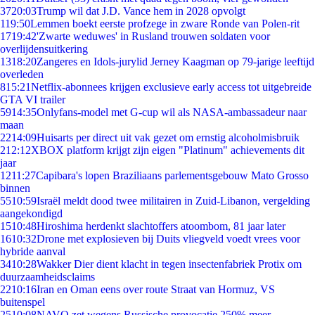
37
20:03
Trump wil dat J.D. Vance hem in 2028 opvolgt
1
19:50
Lemmen boekt eerste profzege in zware Ronde van Polen-rit
17
19:42
'Zwarte weduwes' in Rusland trouwen soldaten voor
overlijdensuitkering
13
18:20
Zangeres en Idols-jurylid Jerney Kaagman op 79-jarige leeftijd
overleden
8
15:21
Netflix-abonnees krijgen exclusieve early access tot uitgebreide
GTA VI trailer
59
14:35
Onlyfans-model met G-cup wil als NASA-ambassadeur naar
maan
22
14:09
Huisarts per direct uit vak gezet om ernstig alcoholmisbruik
2
12:12
XBOX platform krijgt zijn eigen "Platinum" achievements dit
jaar
12
11:27
Capibara's lopen Braziliaans parlementsgebouw Mato Grosso
binnen
55
10:59
Israël meldt dood twee militairen in Zuid-Libanon, vergelding
aangekondigd
15
10:48
Hiroshima herdenkt slachtoffers atoombom, 81 jaar later
16
10:32
Drone met explosieven bij Duits vliegveld voedt vrees voor
hybride aanval
34
10:28
Wakker Dier dient klacht in tegen insectenfabriek Protix om
duurzaamheidsclaims
22
10:16
Iran en Oman eens over route Straat van Hormuz, VS
buitenspel
25
10:08
NAVO zet wegens Russische provocatie 250% meer