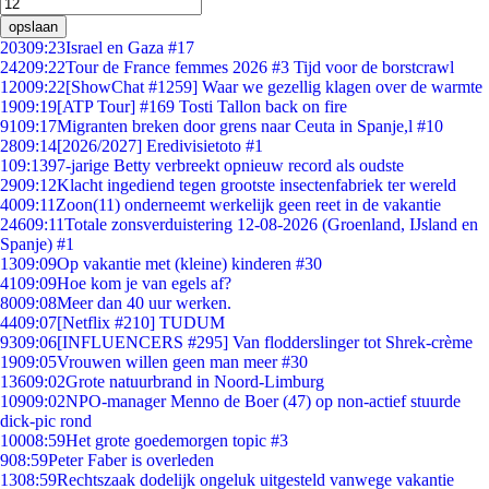
opslaan
203
09:23
Israel en Gaza #17
242
09:22
Tour de France femmes 2026 #3 Tijd voor de borstcrawl
120
09:22
[ShowChat #1259] Waar we gezellig klagen over de warmte
19
09:19
[ATP Tour] #169 Tosti Tallon back on fire
91
09:17
Migranten breken door grens naar Ceuta in Spanje,l #10
28
09:14
[2026/2027] Eredivisietoto #1
1
09:13
97-jarige Betty verbreekt opnieuw record als oudste
29
09:12
Klacht ingediend tegen grootste insectenfabriek ter wereld
40
09:11
Zoon(11) onderneemt werkelijk geen reet in de vakantie
246
09:11
Totale zonsverduistering 12-08-2026 (Groenland, IJsland en
Spanje) #1
13
09:09
Op vakantie met (kleine) kinderen #30
41
09:09
Hoe kom je van egels af?
80
09:08
Meer dan 40 uur werken.
44
09:07
[Netflix #210] TUDUM
93
09:06
[INFLUENCERS #295] Van flodderslinger tot Shrek-crème
19
09:05
Vrouwen willen geen man meer #30
136
09:02
Grote natuurbrand in Noord-Limburg
109
09:02
NPO-manager Menno de Boer (47) op non-actief stuurde
dick-pic rond
100
08:59
Het grote goedemorgen topic #3
9
08:59
Peter Faber is overleden
13
08:59
Rechtszaak dodelijk ongeluk uitgesteld vanwege vakantie