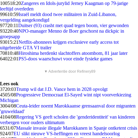
1005
18:20
Zangeres en Idols-jurylid Jerney Kaagman op 79-jarige
leeftijd overleden
996
10:59
Israël meldt dood twee militairen in Zuid-Libanon,
vergelding aangekondigd
977
20:11
Duitser (93) crasht met quad tegen boom, vier gewonden
932
20:40
NPO-manager Menno de Boer geschorst na dickpic in
groepsapp
930
15:21
Netflix-abonnees krijgen exclusieve early access tot
uitgebreide GTA VI trailer
708
10:48
Hiroshima herdenkt slachtoffers atoombom, 81 jaar later
640
22:01
PS5-doos waarschuwt voor einde fysieke games
▼ Advertentie door Refinery89
Lees ook
37
20:03
Trump wil dat J.D. Vance hem in 2028 opvolgt
45
05/08
Progressieve Democraat El-Sayed wint nipt voorverkiezing
Michigan
30
04/08
Ceuta-leider noemt Marokkaanse grensaanval door migranten
'gruweldaad'
41
04/08
Regering VS geeft scholen die 'genderidentiteit' van kinderen
verbergen voor ouders ultimatum
65
31/07
Massale invasie illegale Marokkanen in Spanje ontketent crisis
9
24/07
EU slikt nieuwe VS-heffingen en vreest handelsoorlog