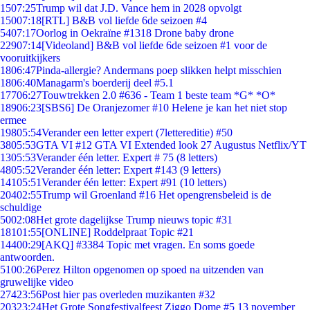
15
07:25
Trump wil dat J.D. Vance hem in 2028 opvolgt
150
07:18
[RTL] B&B vol liefde 6de seizoen #4
54
07:17
Oorlog in Oekraïne #1318 Drone baby drone
229
07:14
[Videoland] B&B vol liefde 6de seizoen #1 voor de
vooruitkijkers
18
06:47
Pinda-allergie? Andermans poep slikken helpt misschien
18
06:40
Managarm's boerderij deel #5.1
177
06:27
Touwtrekken 2.0 #636 - Team 1 beste team *G* *O*
189
06:23
[SBS6] De Oranjezomer #10 Helene je kan het niet stop
ermee
198
05:54
Verander een letter expert (7lettereditie) #50
38
05:53
GTA VI #12 GTA VI Extended look 27 Augustus Netflix/YT
13
05:53
Verander één letter. Expert # 75 (8 letters)
48
05:52
Verander één letter: Expert #143 (9 letters)
141
05:51
Verander één letter: Expert #91 (10 letters)
204
02:55
Trump wil Groenland #16 Het opengrensbeleid is de
schuldige
50
02:08
Het grote dagelijkse Trump nieuws topic #31
181
01:55
[ONLINE] Roddelpraat Topic #21
144
00:29
[AKQ] #3384 Topic met vragen. En soms goede
antwoorden.
51
00:26
Perez Hilton opgenomen op spoed na uitzenden van
gruwelijke video
274
23:56
Post hier pas overleden muzikanten #32
203
23:24
Het Grote Songfestivalfeest Ziggo Dome #5 13 november