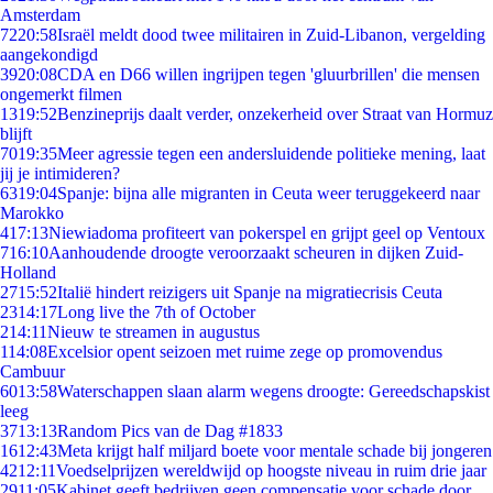
Amsterdam
72
20:58
Israël meldt dood twee militairen in Zuid-Libanon, vergelding
aangekondigd
39
20:08
CDA en D66 willen ingrijpen tegen 'gluurbrillen' die mensen
ongemerkt filmen
13
19:52
Benzineprijs daalt verder, onzekerheid over Straat van Hormuz
blijft
70
19:35
Meer agressie tegen een andersluidende politieke mening, laat
jij je intimideren?
63
19:04
Spanje: bijna alle migranten in Ceuta weer teruggekeerd naar
Marokko
4
17:13
Niewiadoma profiteert van pokerspel en grijpt geel op Ventoux
7
16:10
Aanhoudende droogte veroorzaakt scheuren in dijken Zuid-
Holland
27
15:52
Italië hindert reizigers uit Spanje na migratiecrisis Ceuta
23
14:17
Long live the 7th of October
2
14:11
Nieuw te streamen in augustus
1
14:08
Excelsior opent seizoen met ruime zege op promovendus
Cambuur
60
13:58
Waterschappen slaan alarm wegens droogte: Gereedschapskist
leeg
37
13:13
Random Pics van de Dag #1833
16
12:43
Meta krijgt half miljard boete voor mentale schade bij jongeren
42
12:11
Voedselprijzen wereldwijd op hoogste niveau in ruim drie jaar
29
11:05
Kabinet geeft bedrijven geen compensatie voor schade door