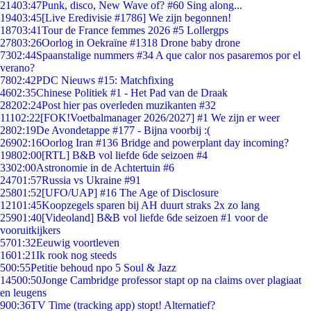
214
03:47
Punk, disco, New Wave of? #60 Sing along...
194
03:45
[Live Eredivisie #1786] We zijn begonnen!
187
03:41
Tour de France femmes 2026 #5 Lollergps
278
03:26
Oorlog in Oekraïne #1318 Drone baby drone
73
02:44
Spaanstalige nummers #34 A que calor nos pasaremos por el
verano?
78
02:42
PDC Nieuws #15: Matchfixing
46
02:35
Chinese Politiek #1 - Het Pad van de Draak
282
02:24
Post hier pas overleden muzikanten #32
111
02:22
[FOK!Voetbalmanager 2026/2027] #1 We zijn er weer
28
02:19
De Avondetappe #177 - Bijna voorbij :(
269
02:16
Oorlog Iran #136 Bridge and powerplant day incoming?
198
02:00
[RTL] B&B vol liefde 6de seizoen #4
33
02:00
Astronomie in de Achtertuin #6
247
01:57
Russia vs Ukraine #91
258
01:52
[UFO/UAP] #16 The Age of Disclosure
121
01:45
Koopzegels sparen bij AH duurt straks 2x zo lang
259
01:40
[Videoland] B&B vol liefde 6de seizoen #1 voor de
vooruitkijkers
57
01:32
Eeuwig voortleven
16
01:21
Ik rook nog steeds
5
00:55
Petitie behoud npo 5 Soul & Jazz
145
00:50
Jonge Cambridge professor stapt op na claims over plagiaat
en leugens
9
00:36
TV Time (tracking app) stopt! Alternatief?