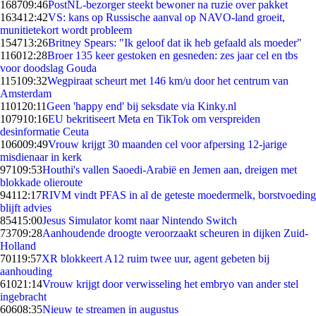
1687
09:46
PostNL-bezorger steekt bewoner na ruzie over pakket
1634
12:42
VS: kans op Russische aanval op NAVO-land groeit,
munitietekort wordt probleem
1547
13:26
Britney Spears: "Ik geloof dat ik heb gefaald als moeder"
1160
12:28
Broer 135 keer gestoken en gesneden: zes jaar cel en tbs
voor doodslag Gouda
1151
09:32
Wegpiraat scheurt met 146 km/u door het centrum van
Amsterdam
1101
20:11
Geen 'happy end' bij seksdate via Kinky.nl
1079
10:16
EU bekritiseert Meta en TikTok om verspreiden
desinformatie Ceuta
1060
09:49
Vrouw krijgt 30 maanden cel voor afpersing 12-jarige
misdienaar in kerk
971
09:53
Houthi's vallen Saoedi-Arabië en Jemen aan, dreigen met
blokkade olieroute
941
12:17
RIVM vindt PFAS in al de geteste moedermelk, borstvoeding
blijft advies
854
15:00
Jesus Simulator komt naar Nintendo Switch
737
09:28
Aanhoudende droogte veroorzaakt scheuren in dijken Zuid-
Holland
701
19:57
XR blokkeert A12 ruim twee uur, agent gebeten bij
aanhouding
610
21:14
Vrouw krijgt door verwisseling het embryo van ander stel
ingebracht
606
08:35
Nieuw te streamen in augustus