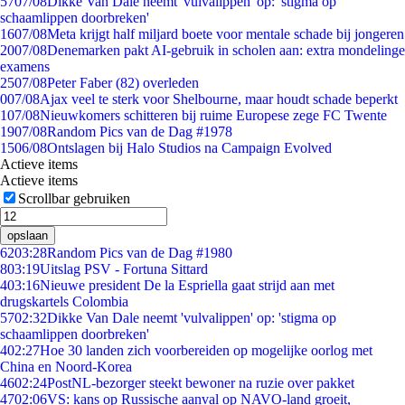
57
07/08
Dikke Van Dale neemt 'vulvalippen' op: 'stigma op
schaamlippen doorbreken'
16
07/08
Meta krijgt half miljard boete voor mentale schade bij jongeren
20
07/08
Denemarken pakt AI-gebruik in scholen aan: extra mondelinge
examens
25
07/08
Peter Faber (82) overleden
0
07/08
Ajax veel te sterk voor Shelbourne, maar houdt schade beperkt
1
07/08
Nieuwkomers schitteren bij ruime Europese zege FC Twente
19
07/08
Random Pics van de Dag #1978
15
06/08
Ontslagen bij Halo Studios na Campaign Evolved
Actieve items
Actieve items
Scrollbar gebruiken
opslaan
62
03:28
Random Pics van de Dag #1980
8
03:19
Uitslag PSV - Fortuna Sittard
4
03:16
Nieuwe president De la Espriella gaat strijd aan met
drugskartels Colombia
57
02:32
Dikke Van Dale neemt 'vulvalippen' op: 'stigma op
schaamlippen doorbreken'
4
02:27
Hoe 30 landen zich voorbereiden op mogelijke oorlog met
China en Noord-Korea
46
02:24
PostNL-bezorger steekt bewoner na ruzie over pakket
47
02:06
VS: kans op Russische aanval op NAVO-land groeit,