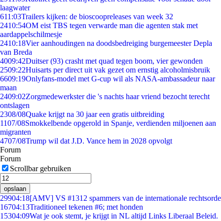
laagwater
6
11:03
Trailers kijken: de bioscoopreleases van week 32
24
10:54
OM eist TBS tegen verwarde man die agenten stak met
aardappelschilmesje
24
10:18
Vier aanhoudingen na doodsbedreiging burgemeester Depla
van Breda
40
09:42
Duitser (93) crasht met quad tegen boom, vier gewonden
25
09:22
Huisarts per direct uit vak gezet om ernstig alcoholmisbruik
66
09:19
Onlyfans-model met G-cup wil als NASA-ambassadeur naar
maan
24
09:02
Zorgmedewerkster die 's nachts haar vriend bezocht terecht
ontslagen
23
08/08
Quake krijgt na 30 jaar een gratis uitbreiding
11
07/08
Smokkelbende opgerold in Spanje, verdienden miljoenen aan
migranten
47
07/08
Trump wil dat J.D. Vance hem in 2028 opvolgt
Forum
Forum
Scrollbar gebruiken
opslaan
299
04:18
[AMV] VS #1312 spammers van de internationale rechtsorde
167
04:13
Traditioneel tekenen #6; met honden
153
04:09
Wat je ook stemt, je krijgt in NL altijd Links Liberaal Beleid.