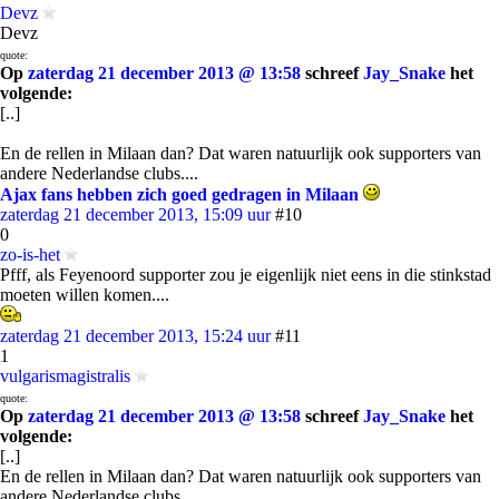
Devz
Devz
quote:
Op
zaterdag 21 december 2013 @ 13:58
schreef
Jay_Snake
het
volgende:
[..]
En de rellen in Milaan dan? Dat waren natuurlijk ook supporters van
andere Nederlandse clubs....
Ajax fans hebben zich goed gedragen in Milaan
zaterdag 21 december 2013, 15:09 uur
#10
0
zo-is-het
Pfff, als Feyenoord supporter zou je eigenlijk niet eens in die stinkstad
moeten willen komen....
zaterdag 21 december 2013, 15:24 uur
#11
1
vulgarismagistralis
quote:
Op
zaterdag 21 december 2013 @ 13:58
schreef
Jay_Snake
het
volgende:
[..]
En de rellen in Milaan dan? Dat waren natuurlijk ook supporters van
andere Nederlandse clubs....