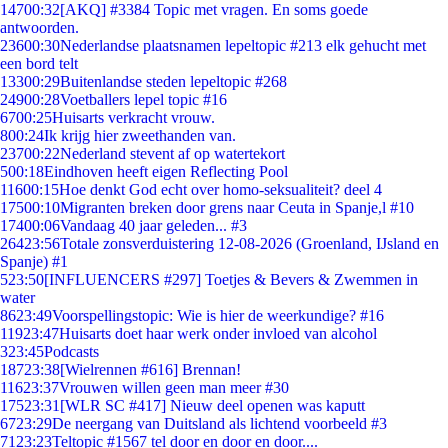
147
00:32
[AKQ] #3384 Topic met vragen. En soms goede
antwoorden.
236
00:30
Nederlandse plaatsnamen lepeltopic #213 elk gehucht met
een bord telt
133
00:29
Buitenlandse steden lepeltopic #268
249
00:28
Voetballers lepel topic #16
67
00:25
Huisarts verkracht vrouw.
8
00:24
Ik krijg hier zweethanden van.
237
00:22
Nederland stevent af op watertekort
5
00:18
Eindhoven heeft eigen Reflecting Pool
116
00:15
Hoe denkt God echt over homo-seksualiteit? deel 4
175
00:10
Migranten breken door grens naar Ceuta in Spanje,l #10
174
00:06
Vandaag 40 jaar geleden... #3
264
23:56
Totale zonsverduistering 12-08-2026 (Groenland, IJsland en
Spanje) #1
5
23:50
[INFLUENCERS #297] Toetjes & Bevers & Zwemmen in
water
86
23:49
Voorspellingstopic: Wie is hier de weerkundige? #16
119
23:47
Huisarts doet haar werk onder invloed van alcohol
3
23:45
Podcasts
187
23:38
[Wielrennen #616] Brennan!
116
23:37
Vrouwen willen geen man meer #30
175
23:31
[WLR SC #417] Nieuw deel openen was kaputt
67
23:29
De neergang van Duitsland als lichtend voorbeeld #3
71
23:23
Teltopic #1567 tel door en door en door....