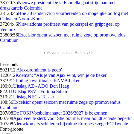
385
20:35
Nieuwe president De la Espriella gaat strijd aan met
drugskartels Colombia
381
23:46
Hoe 30 landen zich voorbereiden op mogelijke oorlog met
China en Noord-Korea
372
04:46
Niewiadoma profiteert van pokerspel en grijpt geel op
Ventoux
238
08:56
Excelsior opent seizoen met ruime zege op promovendus
Cambuur
▼ Advertentie door Refinery89
Lees ook
50
21/12
'Ajax-prominent is pedo'
12
20/12
Koeman: "Als je van Ajax wint, win je de beker"
33
19/12
Loting kwartfinales KNVB-beker
1
00:01
Uitslag AZ - ADO Den Haag
8
22:11
Uitslag PSV - Fortuna Sittard
3
19:21
Uitslag NEC - Telstar
1
08:56
Excelsior opent seizoen met ruime zege op promovendus
Cambuur
2
07/08
De FOK!Voetbalmanager 2026/2027 is begonnen
0
07/08
Ajax veel te sterk voor Shelbourne, maar houdt schade beperkt
1
07/08
Nieuwkomers schitteren bij ruime Europese zege FC Twente
Font-grootte: