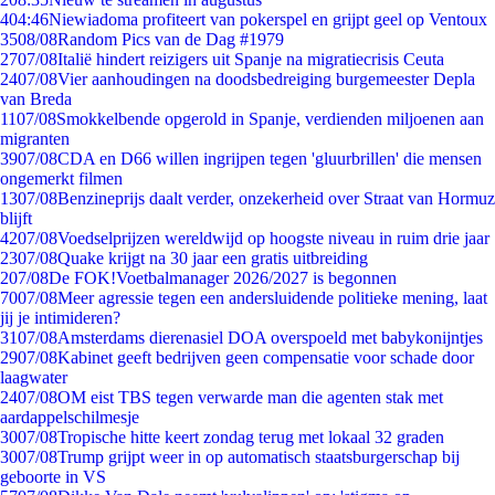
4
04:46
Niewiadoma profiteert van pokerspel en grijpt geel op Ventoux
35
08/08
Random Pics van de Dag #1979
27
07/08
Italië hindert reizigers uit Spanje na migratiecrisis Ceuta
24
07/08
Vier aanhoudingen na doodsbedreiging burgemeester Depla
van Breda
11
07/08
Smokkelbende opgerold in Spanje, verdienden miljoenen aan
migranten
39
07/08
CDA en D66 willen ingrijpen tegen 'gluurbrillen' die mensen
ongemerkt filmen
13
07/08
Benzineprijs daalt verder, onzekerheid over Straat van Hormuz
blijft
42
07/08
Voedselprijzen wereldwijd op hoogste niveau in ruim drie jaar
23
07/08
Quake krijgt na 30 jaar een gratis uitbreiding
2
07/08
De FOK!Voetbalmanager 2026/2027 is begonnen
70
07/08
Meer agressie tegen een andersluidende politieke mening, laat
jij je intimideren?
31
07/08
Amsterdams dierenasiel DOA overspoeld met babykonijntjes
29
07/08
Kabinet geeft bedrijven geen compensatie voor schade door
laagwater
24
07/08
OM eist TBS tegen verwarde man die agenten stak met
aardappelschilmesje
30
07/08
Tropische hitte keert zondag terug met lokaal 32 graden
30
07/08
Trump grijpt weer in op automatisch staatsburgerschap bij
geboorte in VS