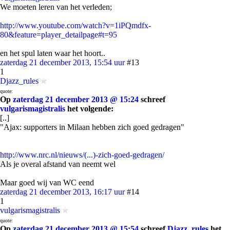
We moeten leren van het verleden;
http://www.youtube.com/watch?v=1iPQmdfx-
80&feature=player_detailpage#t=95
en het spul laten waar het hoort..
zaterdag 21 december 2013, 15:54 uur
#13
1
Djazz_rules
quote:
Op
zaterdag 21 december 2013 @ 15:24
schreef
vulgarismagistralis
het volgende:
[..]
"Ajax: supporters in Milaan hebben zich goed gedragen"
http://www.nrc.nl/nieuws/(...)-zich-goed-gedragen/
Als je overal afstand van neemt wel
Maar goed wij van WC eend
zaterdag 21 december 2013, 16:17 uur
#14
1
vulgarismagistralis
quote:
Op
zaterdag 21 december 2013 @ 15:54
schreef
Djazz_rules
het