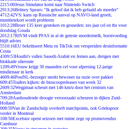
22
15:00
Jesus Simulator komt naar Nintendo Switch
29
13:26
Britney Spears: "Ik geloof dat ik heb gefaald als moeder"
47
12:42
VS: kans op Russische aanval op NAVO-land groeit,
munitietekort wordt probleem
10
12:28
Broer 135 keer gestoken en gesneden: zes jaar cel en tbs voor
doodslag Gouda
20
12:17
RIVM vindt PFAS in al de geteste moedermelk, borstvoeding
blijft advies
55
10:16
EU bekritiseert Meta en TikTok om verspreiden desinformatie
Ceuta
43
09:53
Houthi's vallen Saoedi-Arabië en Jemen aan, dreigen met
blokkade olieroute
12
09:49
Vrouw krijgt 30 maanden cel voor afpersing 12-jarige
misdienaar in kerk
46
09:46
PostNL-bezorger steekt bewoner na ruzie over pakket
6
09:45
Trailers kijken: de bioscoopreleases van week 32
26
09:32
Wegpiraat scheurt met 146 km/u door het centrum van
Amsterdam
7
09:28
Aanhoudende droogte veroorzaakt scheuren in dijken Zuid-
Holland
0
08:59
Van de Zandschulp overleeft matchpoints, ook Griekspoor
verder in Montreal
1
08:56
Excelsior opent seizoen met ruime zege op promovendus
Cambuur
2
08:35
Nieuw te streamen in augustus