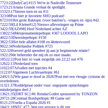
77
23:22
[IndyCar] #115 We're in Nashville Tennessee
17
23:21
Ariana Grande verlaat de spotlight.
153
23:17
Sterren toen en nu #11
3
23:08
Post hier je favoriete SHO podcast!
67
23:01
Het grote Baktopic (voor bakfoto's, -vragen en -tips) #42
72
22:59
[Lil Kleine#12] Nieuwe afleveringen op Prime
34
22:59
[AZ#98] Heel Nederland achter AZ
138
22:54
Meisjesnamenlepeltopic #367 LOOOOL LAPO
40
22:53
Dierenlepeltopic #150
38
22:53
Het hele alfabet #108 en 4letterwoord
90
22:34
Nederlandse Politiek #725
5
22:32
Hoeveel geld spendeer jij aan je beginnende relatie?
19
22:29
de beheerder die mij oh zo moe maakt.
185
22:22
Post hier zo vaak mogelijk om 22:22 uur #76
126
22:13
Nederland toen
110
22:07
Afvallen met injecties #4
11
22:07
Algemeen Luchtvaarttopic #61
249
21:52
Wie gaan er dood in 2026?Post met een vleugje cynisme de
overledenen.
113
21:37
Roddelpraat onder vuur: ongepaste opmerkingen
minderjarigen deel 2
136
21:35
[DRT SC] #6: RendacGoden sponsored by TONZON
297
21:28
Centraal Bordspeltopic #8 Game on!
81
21:23
Vuelta a España 2026 #1
184
21:18
NEC #77: Wat een seizoen is dit zeg