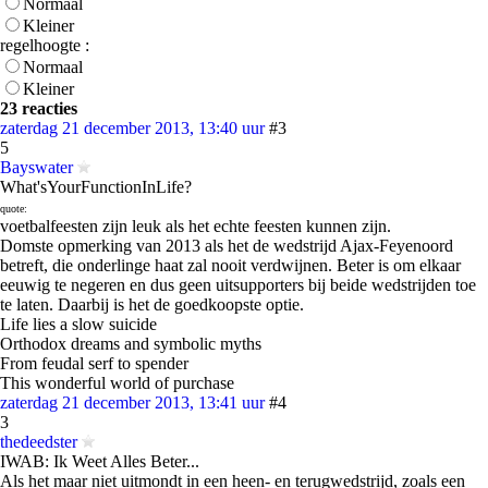
Normaal
Kleiner
regelhoogte :
Normaal
Kleiner
23 reacties
zaterdag 21 december 2013, 13:40 uur
#3
5
Bayswater
What'sYourFunctionInLife?
quote:
voetbalfeesten zijn leuk als het echte feesten kunnen zijn.
Domste opmerking van 2013 als het de wedstrijd Ajax-Feyenoord
betreft, die onderlinge haat zal nooit verdwijnen. Beter is om elkaar
eeuwig te negeren en dus geen uitsupporters bij beide wedstrijden toe
te laten. Daarbij is het de goedkoopste optie.
Life lies a slow suicide
Orthodox dreams and symbolic myths
From feudal serf to spender
This wonderful world of purchase
zaterdag 21 december 2013, 13:41 uur
#4
3
thedeedster
IWAB: Ik Weet Alles Beter...
Als het maar niet uitmondt in een heen- en terugwedstrijd, zoals een