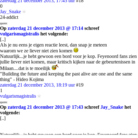
zaterdag 21 december 2013, 17:43 uur
#18
0
Jay_Snake
24-addict
quote:
Op
zaterdag 21 december 2013 @ 17:14
schreef
vulgarismagistralis
het volgende:
[..]
Als je nu eens je eigen reactie leest, dan snap je meteen
waarom we ze liever niet zien komen
Natuurlijk...je hebt gewoon een bord voor je kop. Feyenoord fans zien
jullie liever niet komen, maar kritisch kijken naar de gebeurtenissen in
Milaan....dat is te moeilijk
"Building the future and keeping the past alive are one and the same
thing" - Hideo Kojima
zaterdag 21 december 2013, 18:19 uur
#19
1
vulgarismagistralis
quote:
Op
zaterdag 21 december 2013 @ 17:43
schreef
Jay_Snake
het
volgende:
[..]
Natuurlijk...je hebt gewoon een bord voor je kop. Feyenoord fans zien