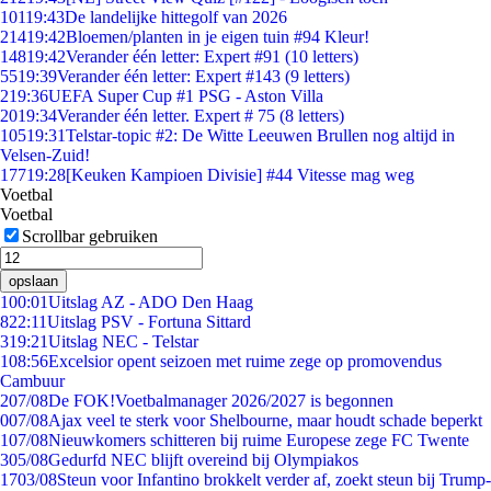
101
19:43
De landelijke hittegolf van 2026
214
19:42
Bloemen/planten in je eigen tuin #94 Kleur!
148
19:42
Verander één letter: Expert #91 (10 letters)
55
19:39
Verander één letter: Expert #143 (9 letters)
2
19:36
UEFA Super Cup #1 PSG - Aston Villa
20
19:34
Verander één letter. Expert # 75 (8 letters)
105
19:31
Telstar-topic #2: De Witte Leeuwen Brullen nog altijd in
Velsen-Zuid!
177
19:28
[Keuken Kampioen Divisie] #44 Vitesse mag weg
Voetbal
Voetbal
Scrollbar gebruiken
opslaan
1
00:01
Uitslag AZ - ADO Den Haag
8
22:11
Uitslag PSV - Fortuna Sittard
3
19:21
Uitslag NEC - Telstar
1
08:56
Excelsior opent seizoen met ruime zege op promovendus
Cambuur
2
07/08
De FOK!Voetbalmanager 2026/2027 is begonnen
0
07/08
Ajax veel te sterk voor Shelbourne, maar houdt schade beperkt
1
07/08
Nieuwkomers schitteren bij ruime Europese zege FC Twente
3
05/08
Gedurfd NEC blijft overeind bij Olympiakos
17
03/08
Steun voor Infantino brokkelt verder af, zoekt steun bij Trump-