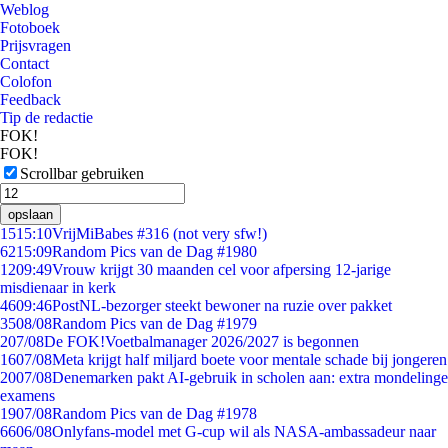
Weblog
Fotoboek
Prijsvragen
Contact
Colofon
Feedback
Tip de redactie
FOK!
FOK!
Scrollbar gebruiken
opslaan
15
15:10
VrijMiBabes #316 (not very sfw!)
62
15:09
Random Pics van de Dag #1980
12
09:49
Vrouw krijgt 30 maanden cel voor afpersing 12-jarige
misdienaar in kerk
46
09:46
PostNL-bezorger steekt bewoner na ruzie over pakket
35
08/08
Random Pics van de Dag #1979
2
07/08
De FOK!Voetbalmanager 2026/2027 is begonnen
16
07/08
Meta krijgt half miljard boete voor mentale schade bij jongeren
20
07/08
Denemarken pakt AI-gebruik in scholen aan: extra mondelinge
examens
19
07/08
Random Pics van de Dag #1978
66
06/08
Onlyfans-model met G-cup wil als NASA-ambassadeur naar