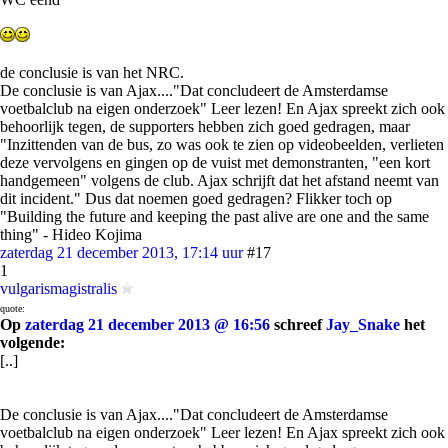
de conclusie is van het NRC.
De conclusie is van Ajax...."Dat concludeert de Amsterdamse
voetbalclub na eigen onderzoek" Leer lezen! En Ajax spreekt zich ook
behoorlijk tegen, de supporters hebben zich goed gedragen, maar
"Inzittenden van de bus, zo was ook te zien op videobeelden, verlieten
deze vervolgens en gingen op de vuist met demonstranten, "een kort
handgemeen" volgens de club. Ajax schrijft dat het afstand neemt van
dit incident." Dus dat noemen goed gedragen? Flikker toch op
"Building the future and keeping the past alive are one and the same
thing" - Hideo Kojima
zaterdag 21 december 2013, 17:14 uur
#17
1
vulgarismagistralis
quote:
Op
zaterdag 21 december 2013 @ 16:56
schreef
Jay_Snake
het
volgende:
[..]
De conclusie is van Ajax...."Dat concludeert de Amsterdamse
voetbalclub na eigen onderzoek" Leer lezen! En Ajax spreekt zich ook