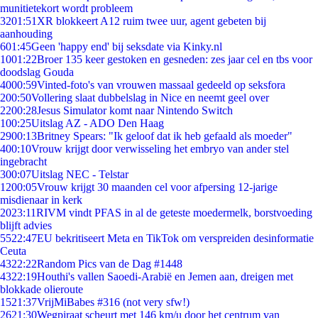
munitietekort wordt probleem
32
01:51
XR blokkeert A12 ruim twee uur, agent gebeten bij
aanhouding
6
01:45
Geen 'happy end' bij seksdate via Kinky.nl
10
01:22
Broer 135 keer gestoken en gesneden: zes jaar cel en tbs voor
doodslag Gouda
40
00:59
Vinted-foto's van vrouwen massaal gedeeld op seksfora
2
00:50
Vollering slaat dubbelslag in Nice en neemt geel over
22
00:28
Jesus Simulator komt naar Nintendo Switch
1
00:25
Uitslag AZ - ADO Den Haag
29
00:13
Britney Spears: "Ik geloof dat ik heb gefaald als moeder"
4
00:10
Vrouw krijgt door verwisseling het embryo van ander stel
ingebracht
3
00:07
Uitslag NEC - Telstar
12
00:05
Vrouw krijgt 30 maanden cel voor afpersing 12-jarige
misdienaar in kerk
20
23:11
RIVM vindt PFAS in al de geteste moedermelk, borstvoeding
blijft advies
55
22:47
EU bekritiseert Meta en TikTok om verspreiden desinformatie
Ceuta
43
22:22
Random Pics van de Dag #1448
43
22:19
Houthi's vallen Saoedi-Arabië en Jemen aan, dreigen met
blokkade olieroute
15
21:37
VrijMiBabes #316 (not very sfw!)
26
21:30
Wegpiraat scheurt met 146 km/u door het centrum van