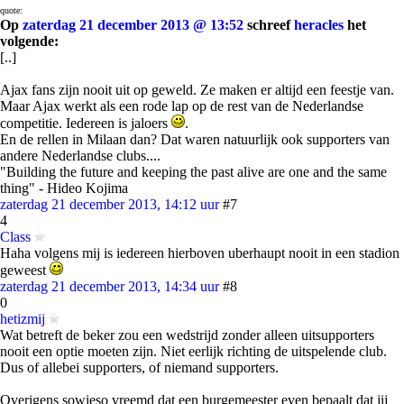
quote:
Op
zaterdag 21 december 2013 @ 13:52
schreef
heracles
het
volgende:
[..]
Ajax fans zijn nooit uit op geweld. Ze maken er altijd een feestje van.
Maar Ajax werkt als een rode lap op de rest van de Nederlandse
competitie. Iedereen is jaloers
.
En de rellen in Milaan dan? Dat waren natuurlijk ook supporters van
andere Nederlandse clubs....
"Building the future and keeping the past alive are one and the same
thing" - Hideo Kojima
zaterdag 21 december 2013, 14:12 uur
#7
4
Class
Haha volgens mij is iedereen hierboven uberhaupt nooit in een stadion
geweest
zaterdag 21 december 2013, 14:34 uur
#8
0
hetizmij
Wat betreft de beker zou een wedstrijd zonder alleen uitsupporters
nooit een optie moeten zijn. Niet eerlijk richting de uitspelende club.
Dus of allebei supporters, of niemand supporters.
Overigens sowieso vreemd dat een burgemeester even bepaalt dat jij