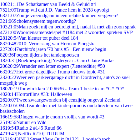
100
21:11
De Schatkamer van Beeld & Geluid #4
75
21:09
Trump wil dat J.D. Vance hem in 2028 opvolgt
63
21:07
Zou je vreemdgaan in een relatie kunnen vergeven?
3
21:06
Scholensysteem tegenwoordig?
103
21:05
Man zoekt mij en bedreigt mij, nadat ik met zijn zoon sprak
47
21:00
Woordensamenstelspel #1184 met 2 woorden spreken SVP
281
20:54
Van kleuter tot puber deel 184
83
20:48
2010: Vermissing van Herman Ploegstra
227
20:47
archito's jaren '70 huis #5 - Een nieuw begin
8
20:36
Poepen tijdens het tandenpoetsen
18
20:31
[Boekbespreking] Yesteryear - Caro Claire Burke
206
20:29
Verander een letter expert (7lettereditie) #50
63
20:27
Het grote dagelijkse Trump nieuws topic #31
23
20:22
Weer een parkeergarage dicht in Dordrecht, auto's zo snel
mogelijk weg
180
20:19
Touwtrekken 2.0 #636 - Team 1 beste team *G* *O*
40
20:14
Horrorfilms #33: Halloween
26
20:07
Twee zwaargewonden bij eenzijdig ongeval Zeeland.
52
20:05
OM-Teamleider met kinderporno is oud-directeur van twee
basisscholen
166
19:58
Dingen waar je enorm vrolijk van wordt #3
25
19:56
Natuur en Wild
16
19:54
Radio 2 #145 Ruud 66
47
19:47
[Netflix #210] TUDUM
212
19:43
[NL] Street View Quiz [#122] - Loogisch toch