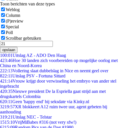
Toon berichten van deze types
Weblog
Column
(P)review
Special
Poll
Scrollbar gebruiken
opslaan
1
00:01
Uitslag AZ - ADO Den Haag
4
23:46
Hoe 30 landen zich voorbereiden op mogelijke oorlog met
China en Noord-Korea
2
22:13
Vollering slaat dubbelslag in Nice en neemt geel over
8
22:11
Uitslag PSV - Fortuna Sittard
4
21:14
Vrouw krijgt door verwisseling het embryo van ander stel
ingebracht
4
20:35
Nieuwe president De la Espriella gaat strijd aan met
drugskartels Colombia
6
20:11
Geen 'happy end' bij seksdate via Kinky.nl
32
19:57
XR blokkeert A12 ruim twee uur, agent gebeten bij
aanhouding
3
19:21
Uitslag NEC - Telstar
15
15:10
VrijMiBabes #316 (not very sfw!)
62
15:09
Random Pics van de Dag #1980