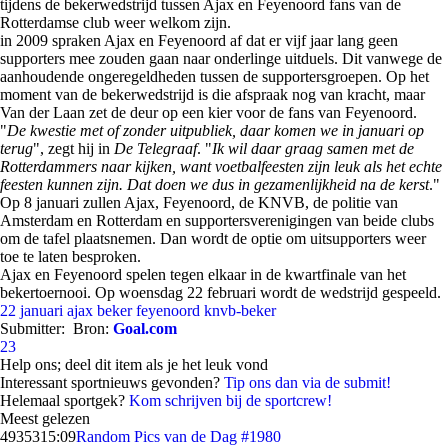
tijdens de bekerwedstrijd tussen Ajax en Feyenoord fans van de
Rotterdamse club weer welkom zijn.
in 2009 spraken Ajax en Feyenoord af dat er vijf jaar lang geen
supporters mee zouden gaan naar onderlinge uitduels. Dit vanwege de
aanhoudende ongeregeldheden tussen de supportersgroepen. Op het
moment van de bekerwedstrijd is die afspraak nog van kracht, maar
Van der Laan zet de deur op een kier voor de fans van Feyenoord.
"
De kwestie met of zonder uitpubliek, daar komen we in januari op
terug
", zegt hij in
De Telegraaf
. "
Ik wil daar graag samen met de
Rotterdammers naar kijken, want voetbalfeesten zijn leuk als het echte
feesten kunnen zijn. Dat doen we dus in gezamenlijkheid na de kerst
."
Op 8 januari zullen Ajax, Feyenoord, de KNVB, de politie van
Amsterdam en Rotterdam en supportersverenigingen van beide clubs
om de tafel plaatsnemen. Dan wordt de optie om uitsupporters weer
toe te laten besproken.
Ajax en Feyenoord spelen tegen elkaar in de kwartfinale van het
bekertoernooi. Op woensdag 22 februari wordt de wedstrijd gespeeld.
22 januari
ajax
beker
feyenoord
knvb-beker
Submitter:
Bron:
Goal.com
23
Help ons; deel dit item als je het leuk vond
Interessant sportnieuws gevonden?
Tip ons dan via de submit!
Helemaal sportgek?
Kom schrijven bij de sportcrew!
Meest gelezen
49353
15:09
Random Pics van de Dag #1980