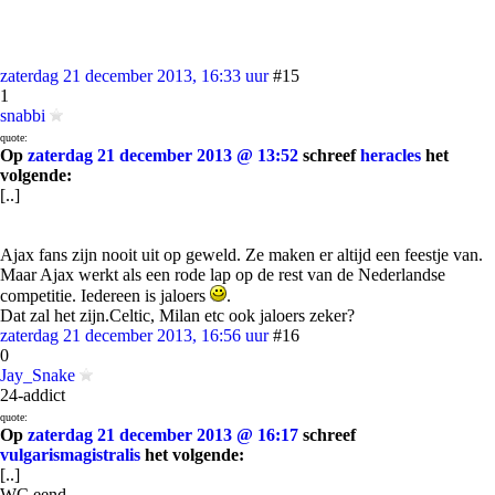
zaterdag 21 december 2013, 16:33 uur
#15
1
snabbi
quote:
Op
zaterdag 21 december 2013 @ 13:52
schreef
heracles
het
volgende:
[..]
Ajax fans zijn nooit uit op geweld. Ze maken er altijd een feestje van.
Maar Ajax werkt als een rode lap op de rest van de Nederlandse
competitie. Iedereen is jaloers
.
Dat zal het zijn.Celtic, Milan etc ook jaloers zeker?
zaterdag 21 december 2013, 16:56 uur
#16
0
Jay_Snake
24-addict
quote:
Op
zaterdag 21 december 2013 @ 16:17
schreef
vulgarismagistralis
het volgende:
[..]
WC eend