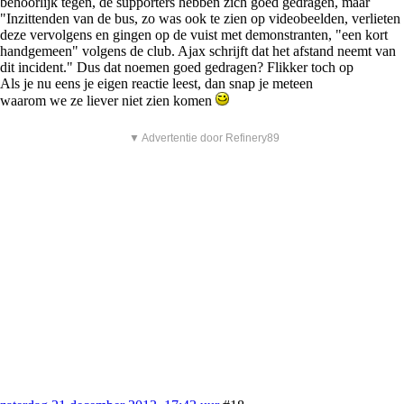
behoorlijk tegen, de supporters hebben zich goed gedragen, maar
"Inzittenden van de bus, zo was ook te zien op videobeelden, verlieten
deze vervolgens en gingen op de vuist met demonstranten, "een kort
handgemeen" volgens de club. Ajax schrijft dat het afstand neemt van
dit incident." Dus dat noemen goed gedragen? Flikker toch op
Als je nu eens je eigen reactie leest, dan snap je meteen
waarom we ze liever niet zien komen
▼ Advertentie door Refinery89