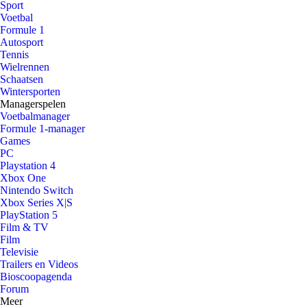
Sport
Voetbal
Formule 1
Autosport
Tennis
Wielrennen
Schaatsen
Wintersporten
Managerspelen
Voetbalmanager
Formule 1-manager
Games
PC
Playstation 4
Xbox One
Nintendo Switch
Xbox Series X|S
PlayStation 5
Film & TV
Film
Televisie
Trailers en Videos
Bioscoopagenda
Forum
Meer