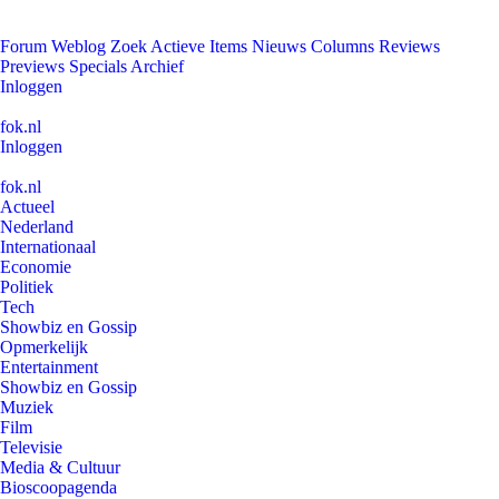
Forum
Weblog
Zoek
Actieve Items
Nieuws
Columns
Reviews
Previews
Specials
Archief
Inloggen
fok.nl
Inloggen
fok.nl
Actueel
Nederland
Internationaal
Economie
Politiek
Tech
Showbiz en Gossip
Opmerkelijk
Entertainment
Showbiz en Gossip
Muziek
Film
Televisie
Media & Cultuur
Bioscoopagenda