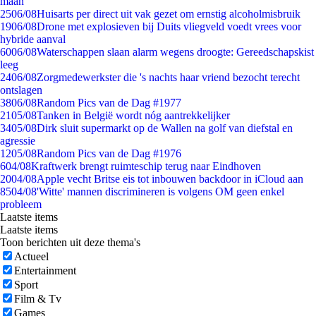
maan
25
06/08
Huisarts per direct uit vak gezet om ernstig alcoholmisbruik
19
06/08
Drone met explosieven bij Duits vliegveld voedt vrees voor
hybride aanval
60
06/08
Waterschappen slaan alarm wegens droogte: Gereedschapskist
leeg
24
06/08
Zorgmedewerkster die 's nachts haar vriend bezocht terecht
ontslagen
38
06/08
Random Pics van de Dag #1977
21
05/08
Tanken in België wordt nóg aantrekkelijker
34
05/08
Dirk sluit supermarkt op de Wallen na golf van diefstal en
agressie
12
05/08
Random Pics van de Dag #1976
6
04/08
Kraftwerk brengt ruimteschip terug naar Eindhoven
20
04/08
Apple vecht Britse eis tot inbouwen backdoor in iCloud aan
85
04/08
'Witte' mannen discrimineren is volgens OM geen enkel
probleem
Laatste items
Laatste items
Toon berichten uit deze thema's
Actueel
Entertainment
Sport
Film & Tv
Games