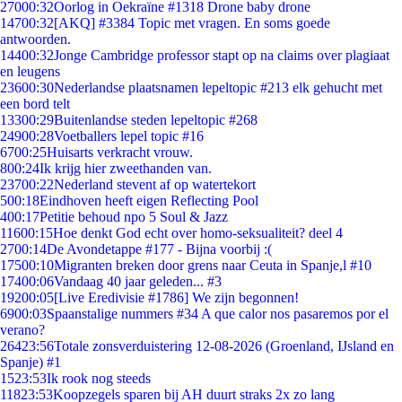
270
00:32
Oorlog in Oekraïne #1318 Drone baby drone
147
00:32
[AKQ] #3384 Topic met vragen. En soms goede
antwoorden.
144
00:32
Jonge Cambridge professor stapt op na claims over plagiaat
en leugens
236
00:30
Nederlandse plaatsnamen lepeltopic #213 elk gehucht met
een bord telt
133
00:29
Buitenlandse steden lepeltopic #268
249
00:28
Voetballers lepel topic #16
67
00:25
Huisarts verkracht vrouw.
8
00:24
Ik krijg hier zweethanden van.
237
00:22
Nederland stevent af op watertekort
5
00:18
Eindhoven heeft eigen Reflecting Pool
4
00:17
Petitie behoud npo 5 Soul & Jazz
116
00:15
Hoe denkt God echt over homo-seksualiteit? deel 4
27
00:14
De Avondetappe #177 - Bijna voorbij :(
175
00:10
Migranten breken door grens naar Ceuta in Spanje,l #10
174
00:06
Vandaag 40 jaar geleden... #3
192
00:05
[Live Eredivisie #1786] We zijn begonnen!
69
00:03
Spaanstalige nummers #34 A que calor nos pasaremos por el
verano?
264
23:56
Totale zonsverduistering 12-08-2026 (Groenland, IJsland en
Spanje) #1
15
23:53
Ik rook nog steeds
118
23:53
Koopzegels sparen bij AH duurt straks 2x zo lang