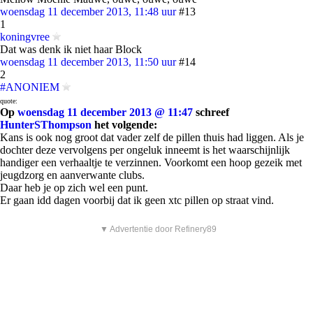
woensdag 11 december 2013, 11:48 uur
#13
1
koningvree
Dat was denk ik niet haar Block
woensdag 11 december 2013, 11:50 uur
#14
2
#ANONIEM
quote:
Op
woensdag 11 december 2013 @ 11:47
schreef
HunterSThompson
het volgende:
Kans is ook nog groot dat vader zelf de pillen thuis had liggen. Als je
dochter deze vervolgens per ongeluk inneemt is het waarschijnlijk
handiger een verhaaltje te verzinnen. Voorkomt een hoop gezeik met
jeugdzorg en aanverwante clubs.
Daar heb je op zich wel een punt.
Er gaan idd dagen voorbij dat ik geen xtc pillen op straat vind.
▼ Advertentie door Refinery89