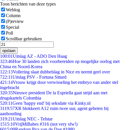
Toon berichten van deze types
Weblog
Column
(P)review
Special
Poll
Scrollbar gebruiken
opslaan
1
00:01
Uitslag AZ - ADO Den Haag
3
23:46
Hoe 30 landen zich voorbereiden op mogelijke oorlog met
China en Noord-Korea
1
22:13
Vollering slaat dubbelslag in Nice en neemt geel over
7
22:11
Uitslag PSV - Fortuna Sittard
4
21:14
Vrouw krijgt door verwisseling het embryo van ander stel
ingebracht
3
20:35
Nieuwe president De la Espriella gaat strijd aan met
drugskartels Colombia
5
20:11
Geen 'happy end' bij seksdate via Kinky.nl
31
19:57
XR blokkeert A12 ruim twee uur, agent gebeten bij
aanhouding
3
19:21
Uitslag NEC - Telstar
15
15:10
VrijMiBabes #316 (not very sfw!)
60
15:09
Random Pics van de Dag #1980