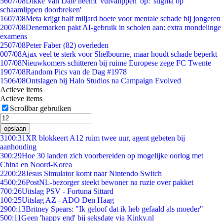
56
07/08
Dikke Van Dale neemt 'vulvalippen' op: 'stigma op
schaamlippen doorbreken'
16
07/08
Meta krijgt half miljard boete voor mentale schade bij jongeren
20
07/08
Denemarken pakt AI-gebruik in scholen aan: extra mondelinge
examens
25
07/08
Peter Faber (82) overleden
0
07/08
Ajax veel te sterk voor Shelbourne, maar houdt schade beperkt
1
07/08
Nieuwkomers schitteren bij ruime Europese zege FC Twente
19
07/08
Random Pics van de Dag #1978
15
06/08
Ontslagen bij Halo Studios na Campaign Evolved
Actieve items
Actieve items
Scrollbar gebruiken
opslaan
31
00:31
XR blokkeert A12 ruim twee uur, agent gebeten bij
aanhouding
3
00:29
Hoe 30 landen zich voorbereiden op mogelijke oorlog met
China en Noord-Korea
22
00:28
Jesus Simulator komt naar Nintendo Switch
45
00:26
PostNL-bezorger steekt bewoner na ruzie over pakket
7
00:26
Uitslag PSV - Fortuna Sittard
1
00:25
Uitslag AZ - ADO Den Haag
29
00:13
Britney Spears: "Ik geloof dat ik heb gefaald als moeder"
5
00:11
Geen 'happy end' bij seksdate via Kinky.nl