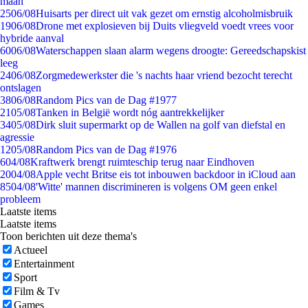
maan
25
06/08
Huisarts per direct uit vak gezet om ernstig alcoholmisbruik
19
06/08
Drone met explosieven bij Duits vliegveld voedt vrees voor
hybride aanval
60
06/08
Waterschappen slaan alarm wegens droogte: Gereedschapskist
leeg
24
06/08
Zorgmedewerkster die 's nachts haar vriend bezocht terecht
ontslagen
38
06/08
Random Pics van de Dag #1977
21
05/08
Tanken in België wordt nóg aantrekkelijker
34
05/08
Dirk sluit supermarkt op de Wallen na golf van diefstal en
agressie
12
05/08
Random Pics van de Dag #1976
6
04/08
Kraftwerk brengt ruimteschip terug naar Eindhoven
20
04/08
Apple vecht Britse eis tot inbouwen backdoor in iCloud aan
85
04/08
'Witte' mannen discrimineren is volgens OM geen enkel
probleem
Laatste items
Laatste items
Toon berichten uit deze thema's
Actueel
Entertainment
Sport
Film & Tv
Games