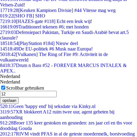
Velsen-Zuid!
177
19:28
[Keuken Kampioen Divisie] #44 Vitesse mag weg
0
19:22
[SHO FB] SHO
72
19:10
[HAZES-gate #118] Echt een leuk wijf
166
19:09
Traditioneel tekenen #6; met honden
27
19:03
Defensiepact Pakistan, Turkije en Saudi-Arabië bevat art.5
clausule?
185
18:54
[PlayStation #184] Nieuw deel
145
18:49
De EU-politiek #6 Musk naar Europa!
50
18:42
[Vulkanen] The Ring of Fire #9: Activiteit in de
vulkaanwereld
84
18:37
Drum n Bass #52 - FOREVER MARCUS INTALEX &
APEX..
Nederland
Nederland
Scrollbar gebruiken
opslaan
5
20:11
Geen 'happy end' bij seksdate via Kinky.nl
31
19:57
XR blokkeert A12 ruim twee uur, agent gebeten bij
aanhouding
9
12:28
Broer 135 keer gestoken en gesneden: zes jaar cel en tbs voor
doodslag Gouda
20
12:17
RIVM vindt PFAS in al de geteste moedermelk, borstvoeding