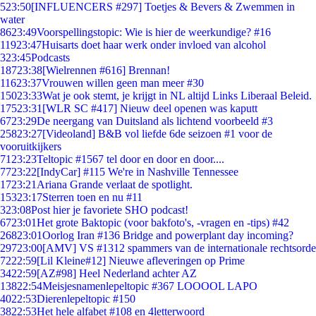
5
23:50
[INFLUENCERS #297] Toetjes & Bevers & Zwemmen in
water
86
23:49
Voorspellingstopic: Wie is hier de weerkundige? #16
119
23:47
Huisarts doet haar werk onder invloed van alcohol
3
23:45
Podcasts
187
23:38
[Wielrennen #616] Brennan!
116
23:37
Vrouwen willen geen man meer #30
150
23:33
Wat je ook stemt, je krijgt in NL altijd Links Liberaal Beleid.
175
23:31
[WLR SC #417] Nieuw deel openen was kaputt
67
23:29
De neergang van Duitsland als lichtend voorbeeld #3
258
23:27
[Videoland] B&B vol liefde 6de seizoen #1 voor de
vooruitkijkers
71
23:23
Teltopic #1567 tel door en door en door....
77
23:22
[IndyCar] #115 We're in Nashville Tennessee
17
23:21
Ariana Grande verlaat de spotlight.
153
23:17
Sterren toen en nu #11
3
23:08
Post hier je favoriete SHO podcast!
67
23:01
Het grote Baktopic (voor bakfoto's, -vragen en -tips) #42
268
23:01
Oorlog Iran #136 Bridge and powerplant day incoming?
297
23:00
[AMV] VS #1312 spammers van de internationale rechtsorde
72
22:59
[Lil Kleine#12] Nieuwe afleveringen op Prime
34
22:59
[AZ#98] Heel Nederland achter AZ
138
22:54
Meisjesnamenlepeltopic #367 LOOOOL LAPO
40
22:53
Dierenlepeltopic #150
38
22:53
Het hele alfabet #108 en 4letterwoord