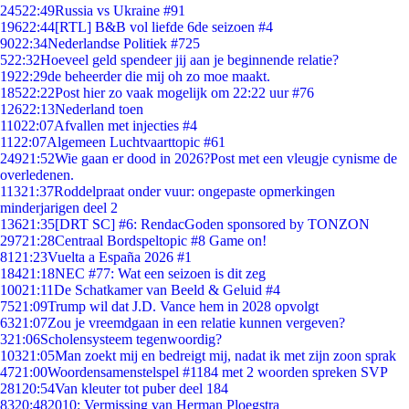
245
22:49
Russia vs Ukraine #91
196
22:44
[RTL] B&B vol liefde 6de seizoen #4
90
22:34
Nederlandse Politiek #725
5
22:32
Hoeveel geld spendeer jij aan je beginnende relatie?
19
22:29
de beheerder die mij oh zo moe maakt.
185
22:22
Post hier zo vaak mogelijk om 22:22 uur #76
126
22:13
Nederland toen
110
22:07
Afvallen met injecties #4
11
22:07
Algemeen Luchtvaarttopic #61
249
21:52
Wie gaan er dood in 2026?Post met een vleugje cynisme de
overledenen.
113
21:37
Roddelpraat onder vuur: ongepaste opmerkingen
minderjarigen deel 2
136
21:35
[DRT SC] #6: RendacGoden sponsored by TONZON
297
21:28
Centraal Bordspeltopic #8 Game on!
81
21:23
Vuelta a España 2026 #1
184
21:18
NEC #77: Wat een seizoen is dit zeg
100
21:11
De Schatkamer van Beeld & Geluid #4
75
21:09
Trump wil dat J.D. Vance hem in 2028 opvolgt
63
21:07
Zou je vreemdgaan in een relatie kunnen vergeven?
3
21:06
Scholensysteem tegenwoordig?
103
21:05
Man zoekt mij en bedreigt mij, nadat ik met zijn zoon sprak
47
21:00
Woordensamenstelspel #1184 met 2 woorden spreken SVP
281
20:54
Van kleuter tot puber deel 184
83
20:48
2010: Vermissing van Herman Ploegstra