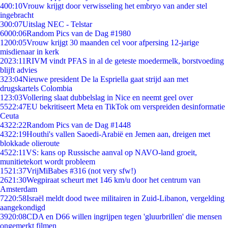
4
00:10
Vrouw krijgt door verwisseling het embryo van ander stel
ingebracht
3
00:07
Uitslag NEC - Telstar
60
00:06
Random Pics van de Dag #1980
12
00:05
Vrouw krijgt 30 maanden cel voor afpersing 12-jarige
misdienaar in kerk
20
23:11
RIVM vindt PFAS in al de geteste moedermelk, borstvoeding
blijft advies
3
23:04
Nieuwe president De la Espriella gaat strijd aan met
drugskartels Colombia
1
23:03
Vollering slaat dubbelslag in Nice en neemt geel over
55
22:47
EU bekritiseert Meta en TikTok om verspreiden desinformatie
Ceuta
43
22:22
Random Pics van de Dag #1448
43
22:19
Houthi's vallen Saoedi-Arabië en Jemen aan, dreigen met
blokkade olieroute
45
22:11
VS: kans op Russische aanval op NAVO-land groeit,
munitietekort wordt probleem
15
21:37
VrijMiBabes #316 (not very sfw!)
26
21:30
Wegpiraat scheurt met 146 km/u door het centrum van
Amsterdam
72
20:58
Israël meldt dood twee militairen in Zuid-Libanon, vergelding
aangekondigd
39
20:08
CDA en D66 willen ingrijpen tegen 'gluurbrillen' die mensen
ongemerkt filmen