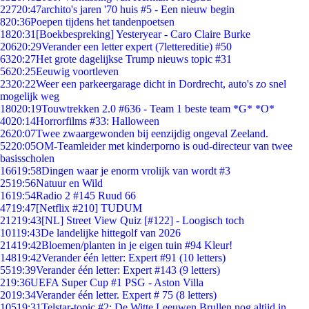
227
20:47
archito's jaren '70 huis #5 - Een nieuw begin
8
20:36
Poepen tijdens het tandenpoetsen
18
20:31
[Boekbespreking] Yesteryear - Caro Claire Burke
206
20:29
Verander een letter expert (7lettereditie) #50
63
20:27
Het grote dagelijkse Trump nieuws topic #31
56
20:25
Eeuwig voortleven
23
20:22
Weer een parkeergarage dicht in Dordrecht, auto's zo snel
mogelijk weg
180
20:19
Touwtrekken 2.0 #636 - Team 1 beste team *G* *O*
40
20:14
Horrorfilms #33: Halloween
26
20:07
Twee zwaargewonden bij eenzijdig ongeval Zeeland.
52
20:05
OM-Teamleider met kinderporno is oud-directeur van twee
basisscholen
166
19:58
Dingen waar je enorm vrolijk van wordt #3
25
19:56
Natuur en Wild
16
19:54
Radio 2 #145 Ruud 66
47
19:47
[Netflix #210] TUDUM
212
19:43
[NL] Street View Quiz [#122] - Loogisch toch
101
19:43
De landelijke hittegolf van 2026
214
19:42
Bloemen/planten in je eigen tuin #94 Kleur!
148
19:42
Verander één letter: Expert #91 (10 letters)
55
19:39
Verander één letter: Expert #143 (9 letters)
2
19:36
UEFA Super Cup #1 PSG - Aston Villa
20
19:34
Verander één letter. Expert # 75 (8 letters)
105
19:31
Telstar-topic #2: De Witte Leeuwen Brullen nog altijd in