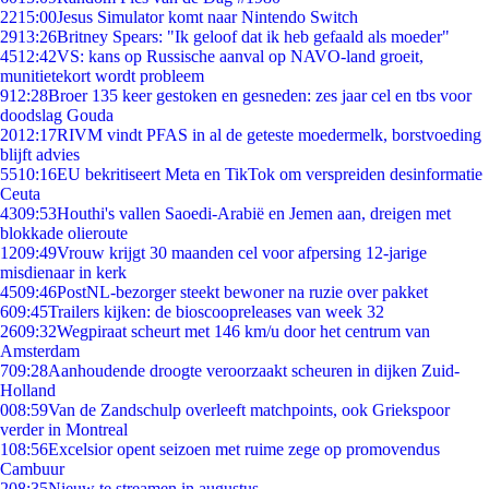
22
15:00
Jesus Simulator komt naar Nintendo Switch
29
13:26
Britney Spears: "Ik geloof dat ik heb gefaald als moeder"
45
12:42
VS: kans op Russische aanval op NAVO-land groeit,
munitietekort wordt probleem
9
12:28
Broer 135 keer gestoken en gesneden: zes jaar cel en tbs voor
doodslag Gouda
20
12:17
RIVM vindt PFAS in al de geteste moedermelk, borstvoeding
blijft advies
55
10:16
EU bekritiseert Meta en TikTok om verspreiden desinformatie
Ceuta
43
09:53
Houthi's vallen Saoedi-Arabië en Jemen aan, dreigen met
blokkade olieroute
12
09:49
Vrouw krijgt 30 maanden cel voor afpersing 12-jarige
misdienaar in kerk
45
09:46
PostNL-bezorger steekt bewoner na ruzie over pakket
6
09:45
Trailers kijken: de bioscoopreleases van week 32
26
09:32
Wegpiraat scheurt met 146 km/u door het centrum van
Amsterdam
7
09:28
Aanhoudende droogte veroorzaakt scheuren in dijken Zuid-
Holland
0
08:59
Van de Zandschulp overleeft matchpoints, ook Griekspoor
verder in Montreal
1
08:56
Excelsior opent seizoen met ruime zege op promovendus
Cambuur
2
08:35
Nieuw te streamen in augustus