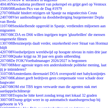
4
04:46
Niewiadoma profiteert van pokerspel en grijpt geel op Ventoux
35
08/08
Random Pics van de Dag #1979
27
07/08
Italië hindert reizigers uit Spanje na migratiecrisis Ceuta
24
07/08
Vier aanhoudingen na doodsbedreiging burgemeester Depla
van Breda
11
07/08
Smokkelbende opgerold in Spanje, verdienden miljoenen aan
migranten
39
07/08
CDA en D66 willen ingrijpen tegen 'gluurbrillen' die mensen
ongemerkt filmen
13
07/08
Benzineprijs daalt verder, onzekerheid over Straat van Hormuz
blijft
42
07/08
Voedselprijzen wereldwijd op hoogste niveau in ruim drie jaar
23
07/08
Quake krijgt na 30 jaar een gratis uitbreiding
2
07/08
De FOK!Voetbalmanager 2026/2027 is begonnen
70
07/08
Meer agressie tegen een andersluidende politieke mening, laat
jij je intimideren?
31
07/08
Amsterdams dierenasiel DOA overspoeld met babykonijntjes
29
07/08
Kabinet geeft bedrijven geen compensatie voor schade door
laagwater
24
07/08
OM eist TBS tegen verwarde man die agenten stak met
aardappelschilmesje
30
07/08
Tropische hitte keert zondag terug met lokaal 32 graden
30
07/08
Trump grijpt weer in op automatisch staatsburgerschap bij
geboorte in VS