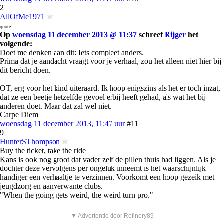
2
AllOfMe1971
quote:
Op
woensdag 11 december 2013 @ 11:37
schreef
Rijger
het
volgende:
Doet me denken aan dit: Iets compleet anders.
Prima dat je aandacht vraagt voor je verhaal, zou het alleen niet hier bij
dit bericht doen.
OT, erg voor het kind uiteraard. Ik hoop enigszins als het er toch inzat,
dat ze een beetje hetzelfde gevoel erbij heeft gehad, als wat het bij
anderen doet. Maar dat zal wel niet.
Carpe Diem
woensdag 11 december 2013, 11:47 uur
#11
9
HunterSThompson
Buy the ticket, take the ride
Kans is ook nog groot dat vader zelf de pillen thuis had liggen. Als je
dochter deze vervolgens per ongeluk inneemt is het waarschijnlijk
handiger een verhaaltje te verzinnen. Voorkomt een hoop gezeik met
jeugdzorg en aanverwante clubs.
"When the going gets weird, the weird turn pro."
▼ Advertentie door Refinery89