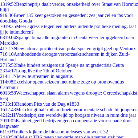
13
19:52
Benzineprijs daalt verder, onzekerheid over Straat van Hormuz
blijft
9
19:36
Broer 135 keer gestoken en gesneden: zes jaar cel en tbs voor
doodslag Gouda
70
19:35
Meer agressie tegen een andersluidende politieke mening, laat
jij je intimideren?
63
19:04
Spanje: bijna alle migranten in Ceuta weer teruggekeerd naar
Marokko
4
17:13
Niewiadoma profiteert van pokerspel en grijpt geel op Ventoux
7
16:10
Aanhoudende droogte veroorzaakt scheuren in dijken Zuid-
Holland
27
15:52
Italië hindert reizigers uit Spanje na migratiecrisis Ceuta
23
14:17
Long live the 7th of October
2
14:11
Nieuw te streamen in augustus
1
14:08
Excelsior opent seizoen met ruime zege op promovendus
Cambuur
60
13:58
Waterschappen slaan alarm wegens droogte: Gereedschapskist
leeg
37
13:13
Random Pics van de Dag #1833
16
12:43
Meta krijgt half miljard boete voor mentale schade bij jongeren
42
12:11
Voedselprijzen wereldwijd op hoogste niveau in ruim drie jaar
29
11:05
Kabinet geeft bedrijven geen compensatie voor schade door
laagwater
6
11:03
Trailers kijken: de bioscoopreleases van week 32
24
10:54
OM eist TBS tegen verwarde man die agenten stak met