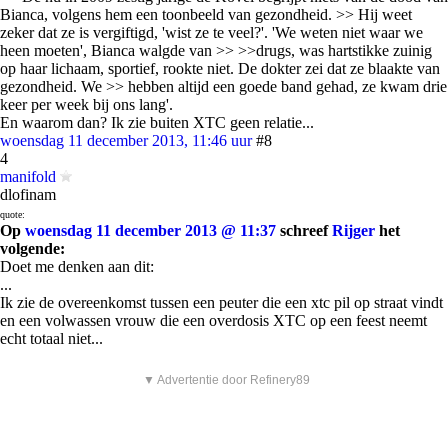
Bianca, volgens hem een toonbeeld van gezondheid. >> Hij weet
zeker dat ze is vergiftigd, 'wist ze te veel?'. 'We weten niet waar we
heen moeten', Bianca walgde van >> >>drugs, was hartstikke zuinig
op haar lichaam, sportief, rookte niet. De dokter zei dat ze blaakte van
gezondheid. We >> hebben altijd een goede band gehad, ze kwam drie
keer per week bij ons lang'.
En waarom dan? Ik zie buiten XTC geen relatie...
woensdag 11 december 2013, 11:46 uur
#8
4
manifold
dlofinam
quote:
Op
woensdag 11 december 2013 @ 11:37
schreef
Rijger
het
volgende:
Doet me denken aan dit:
...
Ik zie de overeenkomst tussen een peuter die een xtc pil op straat vindt
en een volwassen vrouw die een overdosis XTC op een feest neemt
echt totaal niet...
▼ Advertentie door Refinery89