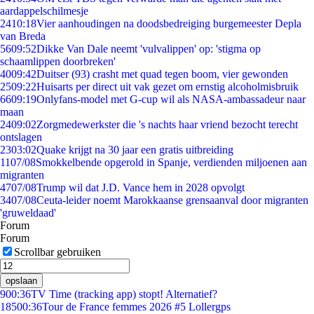
aardappelschilmesje
24
10:18
Vier aanhoudingen na doodsbedreiging burgemeester Depla
van Breda
56
09:52
Dikke Van Dale neemt 'vulvalippen' op: 'stigma op
schaamlippen doorbreken'
40
09:42
Duitser (93) crasht met quad tegen boom, vier gewonden
25
09:22
Huisarts per direct uit vak gezet om ernstig alcoholmisbruik
66
09:19
Onlyfans-model met G-cup wil als NASA-ambassadeur naar
maan
24
09:02
Zorgmedewerkster die 's nachts haar vriend bezocht terecht
ontslagen
23
03:02
Quake krijgt na 30 jaar een gratis uitbreiding
11
07/08
Smokkelbende opgerold in Spanje, verdienden miljoenen aan
migranten
47
07/08
Trump wil dat J.D. Vance hem in 2028 opvolgt
34
07/08
Ceuta-leider noemt Marokkaanse grensaanval door migranten
'gruweldaad'
Forum
Forum
Scrollbar gebruiken
opslaan
9
00:36
TV Time (tracking app) stopt! Alternatief?
185
00:36
Tour de France femmes 2026 #5 Lollergps