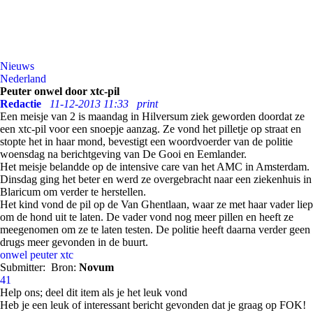
Nieuws
Nederland
Peuter onwel door xtc-pil
Redactie
11-12-2013 11:33
print
Een meisje van 2 is maandag in Hilversum ziek geworden doordat ze
een xtc-pil voor een snoepje aanzag. Ze vond het pilletje op straat en
stopte het in haar mond, bevestigt een woordvoerder van de politie
woensdag na berichtgeving van De Gooi en Eemlander.
Het meisje belandde op de intensive care van het AMC in Amsterdam.
Dinsdag ging het beter en werd ze overgebracht naar een ziekenhuis in
Blaricum om verder te herstellen.
Het kind vond de pil op de Van Ghentlaan, waar ze met haar vader liep
om de hond uit te laten. De vader vond nog meer pillen en heeft ze
meegenomen om ze te laten testen. De politie heeft daarna verder geen
drugs meer gevonden in de buurt.
onwel
peuter
xtc
Submitter:
Bron:
Novum
41
Help ons; deel dit item als je het leuk vond
Heb je een leuk of interessant bericht gevonden dat je graag op FOK!