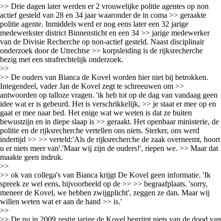
>> Drie dagen later werden er 2 vrouwelijke politie agentes op non
actief gesteld van 28 en 34 jaar waaronder de in coma >> geraakte
politie agente. Inmiddels werd er nog eens later een 32 jarige
medewerkster district Binnensticht en een 34 >> jarige medewerker
van de Divisie Recherche op non-actief gesteld. Naast disciplinair
onderzoek door de Utrechtse >> korpsleiding is de rijksrecherche
bezig met een strafrechtelijk onderzoek.
>>
>> De ouders van Bianca de Kovel worden hier niet bij betrokken.
Integendeel, vader Jan de Kovel zegt te schreeuwen om >>
antwoorden op talloze vragen. 'ik heb tot op de dag van vandaag geen
idee wat er is gebeurd. Het is verschrikkelijk, >> je staat er mee op en
gaat er mee naar bed. Het enige wat we weten is dat ze buiten
bewustzijn en in diepe slaap is >> geraakt. Het openbaar ministerie, de
politie en de rijksrecherche vertellen ons niets. Sterker, ons werd
indertijd >> >> verteld:'Als de rijksrecherche de zaak overneemt, hoort
u er niets meer van'.'Maar wij zijn de ouders!', riepen we. >> Maar dat
maakte geen indruk.
>>
>> ok van collega's van Bianca krijgt De Kovel geen informatie. 'Ik
spreek ze wel eens, bijvoorbeeld op de >> >> begraafplaats. 'sorry,
meneer de Kovel, we hebben zwijgplicht', zeggen ze dan. Maar wij
willen weten wat er aan de hand >> is.'
>>
>> De nu in 2009 zestig jarige de Kovel begrijpt niets van de dood van