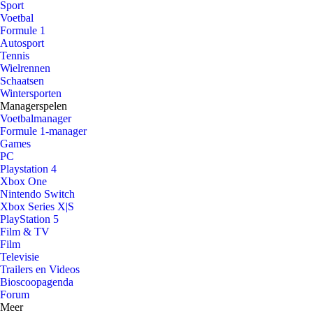
Sport
Voetbal
Formule 1
Autosport
Tennis
Wielrennen
Schaatsen
Wintersporten
Managerspelen
Voetbalmanager
Formule 1-manager
Games
PC
Playstation 4
Xbox One
Nintendo Switch
Xbox Series X|S
PlayStation 5
Film & TV
Film
Televisie
Trailers en Videos
Bioscoopagenda
Forum
Meer