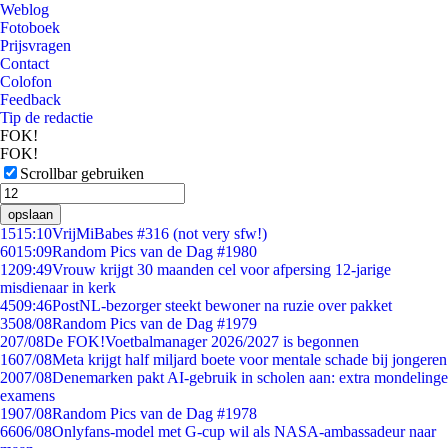
Weblog
Fotoboek
Prijsvragen
Contact
Colofon
Feedback
Tip de redactie
FOK!
FOK!
Scrollbar gebruiken
opslaan
15
15:10
VrijMiBabes #316 (not very sfw!)
60
15:09
Random Pics van de Dag #1980
12
09:49
Vrouw krijgt 30 maanden cel voor afpersing 12-jarige
misdienaar in kerk
45
09:46
PostNL-bezorger steekt bewoner na ruzie over pakket
35
08/08
Random Pics van de Dag #1979
2
07/08
De FOK!Voetbalmanager 2026/2027 is begonnen
16
07/08
Meta krijgt half miljard boete voor mentale schade bij jongeren
20
07/08
Denemarken pakt AI-gebruik in scholen aan: extra mondelinge
examens
19
07/08
Random Pics van de Dag #1978
66
06/08
Onlyfans-model met G-cup wil als NASA-ambassadeur naar