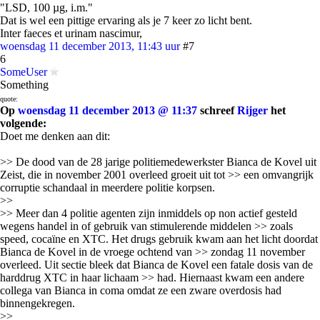
"LSD, 100 µg, i.m."
Dat is wel een pittige ervaring als je 7 keer zo licht bent.
Inter faeces et urinam nascimur,
woensdag 11 december 2013, 11:43 uur
#7
6
SomeUser
Something
quote:
Op
woensdag 11 december 2013 @ 11:37
schreef
Rijger
het
volgende:
Doet me denken aan dit:
>> De dood van de 28 jarige politiemedewerkster Bianca de Kovel uit
Zeist, die in november 2001 overleed groeit uit tot >> een omvangrijk
corruptie schandaal in meerdere politie korpsen.
>>
>> Meer dan 4 politie agenten zijn inmiddels op non actief gesteld
wegens handel in of gebruik van stimulerende middelen >> zoals
speed, cocaïne en XTC. Het drugs gebruik kwam aan het licht doordat
Bianca de Kovel in de vroege ochtend van >> zondag 11 november
overleed. Uit sectie bleek dat Bianca de Kovel een fatale dosis van de
harddrug XTC in haar lichaam >> had. Hiernaast kwam een andere
collega van Bianca in coma omdat ze een zware overdosis had
binnengekregen.
>>