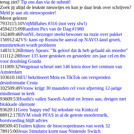
terug ziet?
Tip ons dan via de submit!
Zoek jij altijd de leukste nieuwtjes en kun je daar leuk over schrijven?
Meld je aan als nieuwsposter!
Meest gelezen
79331
15:10
VrijMiBabes #316 (not very sfw!)
45942
15:09
Random Pics van de Dag #1980
1624
09:46
PostNL-bezorger steekt bewoner na ruzie over pakket
1569
12:42
VS: kans op Russische aanval op NAVO-land groeit,
munitietekort wordt probleem
1483
13:26
Britney Spears: "Ik geloof dat ik heb gefaald als moeder"
1111
12:28
Broer 135 keer gestoken en gesneden: zes jaar cel en tbs
voor doodslag Gouda
1110
09:32
Wegpiraat scheurt met 146 km/u door het centrum van
Amsterdam
1036
10:16
EU bekritiseert Meta en TikTok om verspreiden
desinformatie Ceuta
1025
09:49
Vrouw krijgt 30 maanden cel voor afpersing 12-jarige
misdienaar in kerk
936
09:53
Houthi's vallen Saoedi-Arabië en Jemen aan, dreigen met
blokkade olieroute
936
20:11
Geen 'happy end' bij seksdate via Kinky.nl
889
12:17
RIVM vindt PFAS in al de geteste moedermelk,
borstvoeding blijft advies
885
09:45
Trailers kijken: de bioscoopreleases van week 32
789
15:00
Jesus Simulator komt naar Nintendo Switch