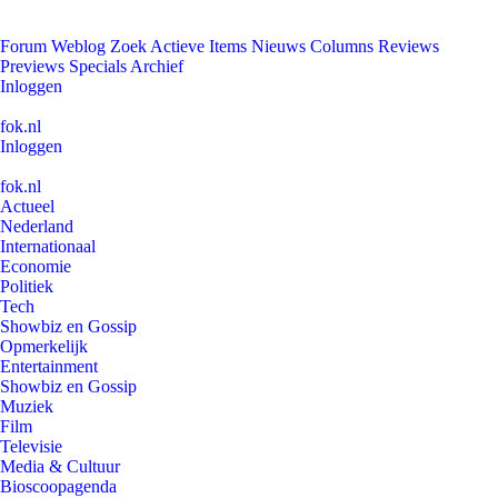
Forum
Weblog
Zoek
Actieve Items
Nieuws
Columns
Reviews
Previews
Specials
Archief
Inloggen
fok.nl
Inloggen
fok.nl
Actueel
Nederland
Internationaal
Economie
Politiek
Tech
Showbiz en Gossip
Opmerkelijk
Entertainment
Showbiz en Gossip
Muziek
Film
Televisie
Media & Cultuur
Bioscoopagenda