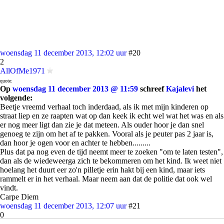
woensdag 11 december 2013, 12:02 uur
#20
2
AllOfMe1971
quote:
Op
woensdag 11 december 2013 @ 11:59
schreef
Kajalevi
het
volgende:
Beetje vreemd verhaal toch inderdaad, als ik met mijn kinderen op
straat liep en ze raapten wat op dan keek ik echt wel wat het was en als
er nog meer ligt dan zie je dat meteen. Als ouder hoor je dan snel
genoeg te zijn om het af te pakken. Vooral als je peuter pas 2 jaar is,
dan hoor je ogen voor en achter te hebben.........
Plus dat pa nog even de tijd neemt meer te zoeken "om te laten testen",
dan als de wiedeweerga zich te bekommeren om het kind. Ik weet niet
hoelang het duurt eer zo'n pilletje erin hakt bij een kind, maar iets
rammelt er in het verhaal. Maar neem aan dat de politie dat ook wel
vindt.
Carpe Diem
woensdag 11 december 2013, 12:07 uur
#21
0
Zieke_Geest