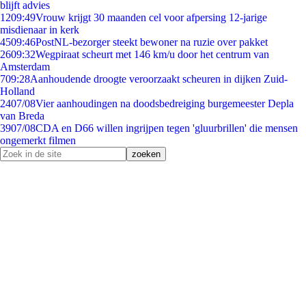
blijft advies
12
09:49
Vrouw krijgt 30 maanden cel voor afpersing 12-jarige
misdienaar in kerk
45
09:46
PostNL-bezorger steekt bewoner na ruzie over pakket
26
09:32
Wegpiraat scheurt met 146 km/u door het centrum van
Amsterdam
7
09:28
Aanhoudende droogte veroorzaakt scheuren in dijken Zuid-
Holland
24
07/08
Vier aanhoudingen na doodsbedreiging burgemeester Depla
van Breda
39
07/08
CDA en D66 willen ingrijpen tegen 'gluurbrillen' die mensen
ongemerkt filmen