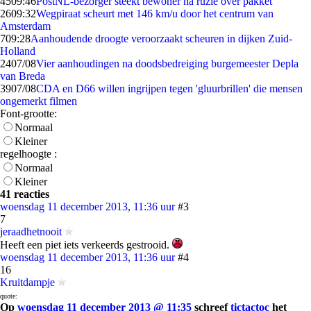
45
09:46
PostNL-bezorger steekt bewoner na ruzie over pakket
26
09:32
Wegpiraat scheurt met 146 km/u door het centrum van
Amsterdam
7
09:28
Aanhoudende droogte veroorzaakt scheuren in dijken Zuid-
Holland
24
07/08
Vier aanhoudingen na doodsbedreiging burgemeester Depla
van Breda
39
07/08
CDA en D66 willen ingrijpen tegen 'gluurbrillen' die mensen
ongemerkt filmen
Font-grootte:
Normaal
Kleiner
regelhoogte :
Normaal
Kleiner
41 reacties
woensdag 11 december 2013, 11:36 uur
#3
7
jeraadhetnooit
Heeft een piet iets verkeerds gestrooid.
woensdag 11 december 2013, 11:36 uur
#4
16
Kruitdampje
quote:
Op
woensdag 11 december 2013 @ 11:35
schreef
tictactoc
het