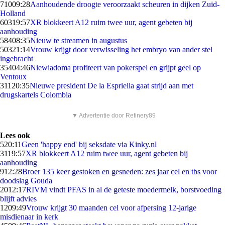
710
09:28
Aanhoudende droogte veroorzaakt scheuren in dijken Zuid-
Holland
603
19:57
XR blokkeert A12 ruim twee uur, agent gebeten bij
aanhouding
584
08:35
Nieuw te streamen in augustus
503
21:14
Vrouw krijgt door verwisseling het embryo van ander stel
ingebracht
354
04:46
Niewiadoma profiteert van pokerspel en grijpt geel op
Ventoux
311
20:35
Nieuwe president De la Espriella gaat strijd aan met
drugskartels Colombia
▼ Advertentie door Refinery89
Lees ook
5
20:11
Geen 'happy end' bij seksdate via Kinky.nl
31
19:57
XR blokkeert A12 ruim twee uur, agent gebeten bij
aanhouding
9
12:28
Broer 135 keer gestoken en gesneden: zes jaar cel en tbs voor
doodslag Gouda
20
12:17
RIVM vindt PFAS in al de geteste moedermelk, borstvoeding
blijft advies
12
09:49
Vrouw krijgt 30 maanden cel voor afpersing 12-jarige
misdienaar in kerk