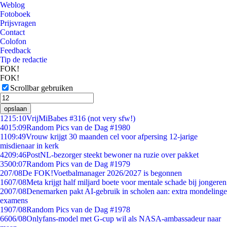
Weblog
Fotoboek
Prijsvragen
Contact
Colofon
Feedback
Tip de redactie
FOK!
FOK!
Scrollbar gebruiken
opslaan
12
15:10
VrijMiBabes #316 (not very sfw!)
40
15:09
Random Pics van de Dag #1980
11
09:49
Vrouw krijgt 30 maanden cel voor afpersing 12-jarige
misdienaar in kerk
42
09:46
PostNL-bezorger steekt bewoner na ruzie over pakket
35
00:07
Random Pics van de Dag #1979
2
07/08
De FOK!Voetbalmanager 2026/2027 is begonnen
16
07/08
Meta krijgt half miljard boete voor mentale schade bij jongeren
20
07/08
Denemarken pakt AI-gebruik in scholen aan: extra mondelinge
examens
19
07/08
Random Pics van de Dag #1978
66
06/08
Onlyfans-model met G-cup wil als NASA-ambassadeur naar