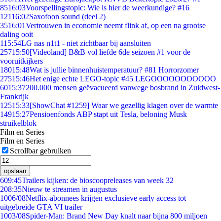
85
16:03
Voorspellingstopic: Wie is hier de weerkundige? #16
121
16:02
Saxofoon sound (deel 2)
35
16:01
Vertrouwen in economie neemt flink af, op een na grootse
daling ooit
1
15:54
LG nas n1t1 - niet zichtbaar bij aansluiten
257
15:50
[Videoland] B&B vol liefde 6de seizoen #1 voor de
vooruitkijkers
180
15:48
Wat is jullie binnenhuistemperatuur? #81 Horrorzomer
275
15:46
Het enige echte LEGO-topic #45 LEGOOOOOOOOOOO
60
15:37
200.000 mensen geëvacueerd vanwege bosbrand in Zuidwest-
Frankrijk
125
15:33
[ShowChat #1259] Waar we gezellig klagen over de warmte
149
15:27
Pensioenfonds ABP stapt uit Tesla, beloning Musk
struikelblok
Film en Series
Film en Series
Scrollbar gebruiken
opslaan
6
09:45
Trailers kijken: de bioscoopreleases van week 32
2
08:35
Nieuw te streamen in augustus
10
06/08
Netflix-abonnees krijgen exclusieve early access tot
uitgebreide GTA VI trailer
10
03/08
Spider-Man: Brand New Day knalt naar bijna 800 miljoen