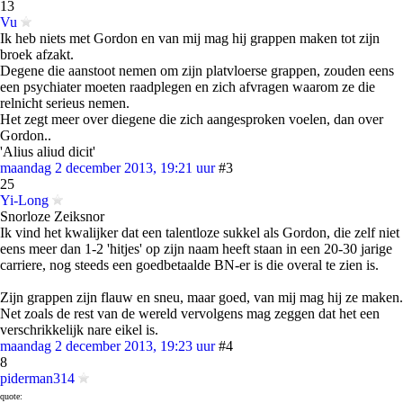
13
Vu
Ik heb niets met Gordon en van mij mag hij grappen maken tot zijn
broek afzakt.
Degene die aanstoot nemen om zijn platvloerse grappen, zouden eens
een psychiater moeten raadplegen en zich afvragen waarom ze die
relnicht serieus nemen.
Het zegt meer over diegene die zich aangesproken voelen, dan over
Gordon..
'Alius aliud dicit'
maandag 2 december 2013, 19:21 uur
#3
25
Yi-Long
Snorloze Zeiksnor
Ik vind het kwalijker dat een talentloze sukkel als Gordon, die zelf niet
eens meer dan 1-2 'hitjes' op zijn naam heeft staan in een 20-30 jarige
carriere, nog steeds een goedbetaalde BN-er is die overal te zien is.
Zijn grappen zijn flauw en sneu, maar goed, van mij mag hij ze maken.
Net zoals de rest van de wereld vervolgens mag zeggen dat het een
verschrikkelijk nare eikel is.
maandag 2 december 2013, 19:23 uur
#4
8
piderman314
quote: