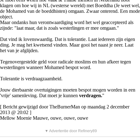
klagen om hoe wij in NL (westerse wereld) met Boeddha (Je weet wel,
de Mohamed van de boeddhisten) omgaan. Zwaar onterend. Een mode
object.
Maar ondanks hun verontwaardiging word het wel geaccepteerd als
zijnde: "laat maar, dat is zoals westerlingen er mee omgaan."
Dat vind ik lovenswaardig. Dat is tolerantie. Laat iedereen zijn eigen
ding. Je mag het kwetsend vinden. Maar gooi het naast je neer. Laat
het van je afglijden.
Tegenovergestelde geld voor radicale moslims en hun afkeer tegen
westerlingen wanneer Mohamed bespot word.
Tolerantie is verdraagzaamheid.
Jouw dierbaarste overtuigingen moeten bespot mogen worden in een
'vrije' samenleving. Dat moet je kunnen
verdragen.
"
[ Bericht gewijzigd door TheBurnerMan op maandag 2 december
2013 @ 20:02 ]
Mellow Moenie Mauwe, ouwe, ouwe, ouwe
▼ Advertentie door Refinery89