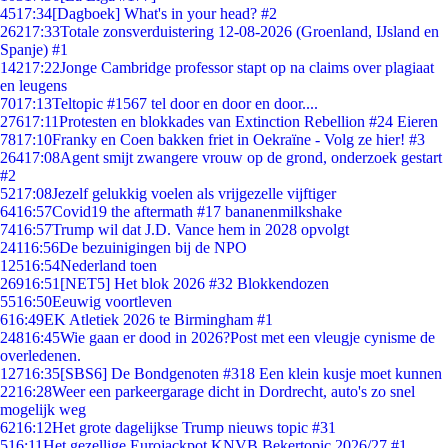
45
17:34
[Dagboek] What's in your head? #2
262
17:33
Totale zonsverduistering 12-08-2026 (Groenland, IJsland en
Spanje) #1
142
17:22
Jonge Cambridge professor stapt op na claims over plagiaat
en leugens
70
17:13
Teltopic #1567 tel door en door en door....
276
17:11
Protesten en blokkades van Extinction Rebellion #24 Eieren
78
17:10
Franky en Coen bakken friet in Oekraïne - Volg ze hier! #3
264
17:08
Agent smijt zwangere vrouw op de grond, onderzoek gestart
#2
52
17:08
Jezelf gelukkig voelen als vrijgezelle vijftiger
64
16:57
Covid19 the aftermath #17 bananenmilkshake
74
16:57
Trump wil dat J.D. Vance hem in 2028 opvolgt
241
16:56
De bezuinigingen bij de NPO
125
16:54
Nederland toen
269
16:51
[NET5] Het blok 2026 #32 Blokkendozen
55
16:50
Eeuwig voortleven
6
16:49
EK Atletiek 2026 te Birmingham #1
248
16:45
Wie gaan er dood in 2026?Post met een vleugje cynisme de
overledenen.
127
16:35
[SBS6] De Bondgenoten #318 Een klein kusje moet kunnen
22
16:28
Weer een parkeergarage dicht in Dordrecht, auto's zo snel
mogelijk weg
62
16:12
Het grote dagelijkse Trump nieuws topic #31
5
16:11
Het gezellige Eurojackpot KNVB Bekertopic 2026/27 #1