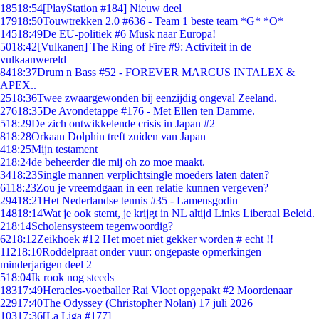
185
18:54
[PlayStation #184] Nieuw deel
179
18:50
Touwtrekken 2.0 #636 - Team 1 beste team *G* *O*
145
18:49
De EU-politiek #6 Musk naar Europa!
50
18:42
[Vulkanen] The Ring of Fire #9: Activiteit in de
vulkaanwereld
84
18:37
Drum n Bass #52 - FOREVER MARCUS INTALEX &
APEX..
25
18:36
Twee zwaargewonden bij eenzijdig ongeval Zeeland.
276
18:35
De Avondetappe #176 - Met Ellen ten Damme.
5
18:29
De zich ontwikkelende crisis in Japan #2
8
18:28
Orkaan Dolphin treft zuiden van Japan
4
18:25
Mijn testament
2
18:24
de beheerder die mij oh zo moe maakt.
34
18:23
Single mannen verplichtsingle moeders laten daten?
61
18:23
Zou je vreemdgaan in een relatie kunnen vergeven?
294
18:21
Het Nederlandse tennis #35 - Lamensgodin
148
18:14
Wat je ook stemt, je krijgt in NL altijd Links Liberaal Beleid.
2
18:14
Scholensysteem tegenwoordig?
62
18:12
Zeikhoek #12 Het moet niet gekker worden # echt !!
112
18:10
Roddelpraat onder vuur: ongepaste opmerkingen
minderjarigen deel 2
5
18:04
Ik rook nog steeds
183
17:49
Heracles-voetballer Rai Vloet opgepakt #2 Moordenaar
229
17:40
The Odyssey (Christopher Nolan) 17 juli 2026
103
17:36
[La Liga #177]