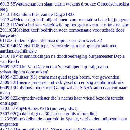
60
13:58
Waterschappen slaan alarm wegens droogte: Gereedschapskist
leeg
37
13:13
Random Pics van de Dag #1833
16
12:43
Meta krijgt half miljard boete voor mentale schade bij jongeren
42
12:11
Voedselprijzen wereldwijd op hoogste niveau in ruim drie jaar
29
11:05
Kabinet geeft bedrijven geen compensatie voor schade door
laagwater
6
11:03
Trailers kijken: de bioscoopreleases van week 32
24
10:54
OM eist TBS tegen verwarde man die agenten stak met
aardappelschilmesje
24
10:18
Vier aanhoudingen na doodsbedreiging burgemeester Depla
van Breda
56
09:52
Dikke Van Dale neemt 'vulvalippen' op: 'stigma op
schaamlippen doorbreken'
40
09:42
Duitser (93) crasht met quad tegen boom, vier gewonden
25
09:22
Huisarts per direct uit vak gezet om ernstig alcoholmisbruik
66
09:19
Onlyfans-model met G-cup wil als NASA-ambassadeur naar
maan
24
09:02
Zorgmedewerkster die 's nachts haar vriend bezocht terecht
ontslagen
12
03:57
VrijMiBabes #316 (not very sfw!)
23
03:02
Quake krijgt na 30 jaar een gratis uitbreiding
11
23:30
Smokkelbende opgerold in Spanje, verdienden miljoenen aan
migranten
47
22:43
Trump wil dat J.D. Vance hem in 2028 opvolgt