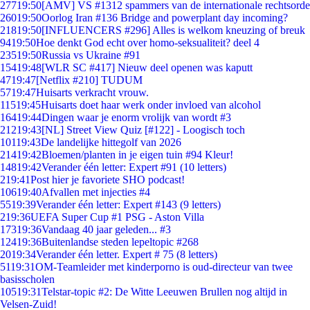
277
19:50
[AMV] VS #1312 spammers van de internationale rechtsorde
260
19:50
Oorlog Iran #136 Bridge and powerplant day incoming?
218
19:50
[INFLUENCERS #296] Alles is welkom kneuzing of breuk
94
19:50
Hoe denkt God echt over homo-seksualiteit? deel 4
235
19:50
Russia vs Ukraine #91
154
19:48
[WLR SC #417] Nieuw deel openen was kaputt
47
19:47
[Netflix #210] TUDUM
57
19:47
Huisarts verkracht vrouw.
115
19:45
Huisarts doet haar werk onder invloed van alcohol
164
19:44
Dingen waar je enorm vrolijk van wordt #3
212
19:43
[NL] Street View Quiz [#122] - Loogisch toch
101
19:43
De landelijke hittegolf van 2026
214
19:42
Bloemen/planten in je eigen tuin #94 Kleur!
148
19:42
Verander één letter: Expert #91 (10 letters)
2
19:41
Post hier je favoriete SHO podcast!
106
19:40
Afvallen met injecties #4
55
19:39
Verander één letter: Expert #143 (9 letters)
2
19:36
UEFA Super Cup #1 PSG - Aston Villa
173
19:36
Vandaag 40 jaar geleden... #3
124
19:36
Buitenlandse steden lepeltopic #268
20
19:34
Verander één letter. Expert # 75 (8 letters)
51
19:31
OM-Teamleider met kinderporno is oud-directeur van twee
basisscholen
105
19:31
Telstar-topic #2: De Witte Leeuwen Brullen nog altijd in
Velsen-Zuid!