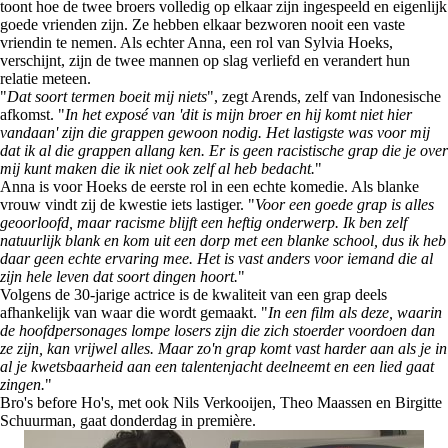
toont hoe de twee broers volledig op elkaar zijn ingespeeld en eigenlijk
goede vrienden zijn. Ze hebben elkaar bezworen nooit een vaste
vriendin te nemen. Als echter Anna, een rol van Sylvia Hoeks,
verschijnt, zijn de twee mannen op slag verliefd en verandert hun
relatie meteen.
"
Dat soort termen boeit mij niets
", zegt Arends, zelf van Indonesische
afkomst. "
In het exposé van 'dit is mijn broer en hij komt niet hier
vandaan' zijn die grappen gewoon nodig. Het lastigste was voor mij
dat ik al die grappen allang ken. Er is geen racistische grap die je over
mij kunt maken die ik niet ook zelf al heb bedacht.
"
Anna is voor Hoeks de eerste rol in een echte komedie. Als blanke
vrouw vindt zij de kwestie iets lastiger. "
Voor een goede grap is alles
geoorloofd, maar racisme blijft een heftig onderwerp. Ik ben zelf
natuurlijk blank en kom uit een dorp met een blanke school, dus ik heb
daar geen echte ervaring mee. Het is vast anders voor iemand die al
zijn hele leven dat soort dingen hoort.
"
Volgens de 30-jarige actrice is de kwaliteit van een grap deels
afhankelijk van waar die wordt gemaakt. "
In een film als deze, waarin
de hoofdpersonages lompe losers zijn die zich stoerder voordoen dan
ze zijn, kan vrijwel alles. Maar zo'n grap komt vast harder aan als je in
al je kwetsbaarheid aan een talentenjacht deelneemt en een lied gaat
zingen.
"
Bro's before Ho's, met ook Nils Verkooijen, Theo Maassen en Birgitte
Schuurman, gaat donderdag in première.