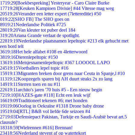
17
19:29
[Boekbespreking] Yesteryear - Caro Claire Burke
177
19:28
[Keuken Kampioen Divisie] #44 Vitesse mag weg
205
19:26
Verander een letter expert (7lettereditie) #50
0
19:22
[SHO FB] The SHO goes on
89
19:21
Nederlandse Politiek #725
280
19:20
Van kleuter tot puber deel 184
3
19:20
Ariana Grande verlaat de spotlight.
228
19:19
Nederlandse plaatsnamen lepeltopic #213 elk gehucht met
een bord telt
36
19:18
Het hele alfabet #108 en 4letterwoord
38
19:16
Dierenlepeltopic #150
136
19:16
Meisjesnamenlepeltopic #367 LOOOOL LAPO
245
19:15
Voetballers lepel topic #16
159
19:13
Migranten breken door grens naar Ceuta in Spanje,l #10
113
19:12
Koopzegels sparen bij AH duurt straks 2x zo lang
149
19:11
Sterren toen en nu #11
226
19:11
archito's jaren '70 huis #5 - Een nieuw begin
72
19:10
[HAZES-gate #118] Echt een leuk wijf
166
19:09
Traditioneel tekenen #6; met honden
191
19:06
Oorlog in Oekraïne #1318 Drone baby drone
195
19:04
[RTL] B&B vol liefde 6de seizoen #4
27
19:03
Defensiepact Pakistan, Turkije en Saudi-Arabië bevat art.5
clausule?
183
18:59
[Wielrennen #616] Brennan!
234
18:56
Nederland stevent af op watertekort