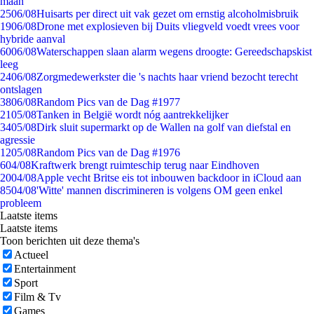
maan
25
06/08
Huisarts per direct uit vak gezet om ernstig alcoholmisbruik
19
06/08
Drone met explosieven bij Duits vliegveld voedt vrees voor
hybride aanval
60
06/08
Waterschappen slaan alarm wegens droogte: Gereedschapskist
leeg
24
06/08
Zorgmedewerkster die 's nachts haar vriend bezocht terecht
ontslagen
38
06/08
Random Pics van de Dag #1977
21
05/08
Tanken in België wordt nóg aantrekkelijker
34
05/08
Dirk sluit supermarkt op de Wallen na golf van diefstal en
agressie
12
05/08
Random Pics van de Dag #1976
6
04/08
Kraftwerk brengt ruimteschip terug naar Eindhoven
20
04/08
Apple vecht Britse eis tot inbouwen backdoor in iCloud aan
85
04/08
'Witte' mannen discrimineren is volgens OM geen enkel
probleem
Laatste items
Laatste items
Toon berichten uit deze thema's
Actueel
Entertainment
Sport
Film & Tv
Games