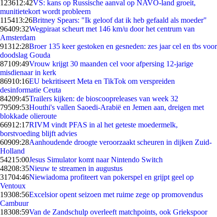
1236
12:42
VS: kans op Russische aanval op NAVO-land groeit,
munitietekort wordt probleem
1154
13:26
Britney Spears: "Ik geloof dat ik heb gefaald als moeder"
964
09:32
Wegpiraat scheurt met 146 km/u door het centrum van
Amsterdam
913
12:28
Broer 135 keer gestoken en gesneden: zes jaar cel en tbs voor
doodslag Gouda
871
09:49
Vrouw krijgt 30 maanden cel voor afpersing 12-jarige
misdienaar in kerk
869
10:16
EU bekritiseert Meta en TikTok om verspreiden
desinformatie Ceuta
842
09:45
Trailers kijken: de bioscoopreleases van week 32
795
09:53
Houthi's vallen Saoedi-Arabië en Jemen aan, dreigen met
blokkade olieroute
669
12:17
RIVM vindt PFAS in al het geteste moedermelk,
borstvoeding blijft advies
609
09:28
Aanhoudende droogte veroorzaakt scheuren in dijken Zuid-
Holland
542
15:00
Jesus Simulator komt naar Nintendo Switch
482
08:35
Nieuw te streamen in augustus
317
04:46
Niewiadoma profiteert van pokerspel en grijpt geel op
Ventoux
193
08:56
Excelsior opent seizoen met ruime zege op promovendus
Cambuur
183
08:59
Van de Zandschulp overleeft matchpoints, ook Griekspoor