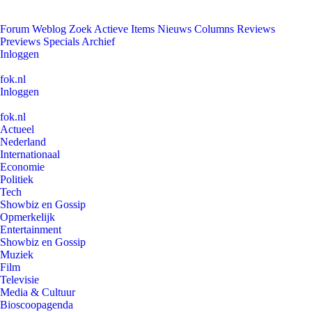
Forum
Weblog
Zoek
Actieve Items
Nieuws
Columns
Reviews
Previews
Specials
Archief
Inloggen
fok.nl
Inloggen
fok.nl
Actueel
Nederland
Internationaal
Economie
Politiek
Tech
Showbiz en Gossip
Opmerkelijk
Entertainment
Showbiz en Gossip
Muziek
Film
Televisie
Media & Cultuur
Bioscoopagenda