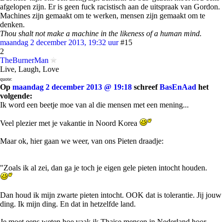
afgelopen zijn. Er is geen fuck racistisch aan de uitspraak van Gordon.
Machines zijn gemaakt om te werken, mensen zijn gemaakt om te
denken.
Thou shalt not make a machine in the likeness of a human mind.
maandag 2 december 2013, 19:32 uur
#15
2
TheBurnerMan
Live, Laugh, Love
quote:
Op
maandag 2 december 2013 @ 19:18
schreef
BasEnAad
het
volgende:
Ik word een beetje moe van al die mensen met een mening...
Veel plezier met je vakantie in Noord Korea
Maar ok, hier gaan we weer, van ons Pieten draadje:
"Zoals ik al zei, dan ga je toch je eigen gele pieten intocht houden.
Dan houd ik mijn zwarte pieten intocht. OOK dat is tolerantie. Jij jouw
ding. Ik mijn ding. En dat in hetzelfde land.
Je moet eens weten hoe vaak ik Thaise mensen in Nederland hoor