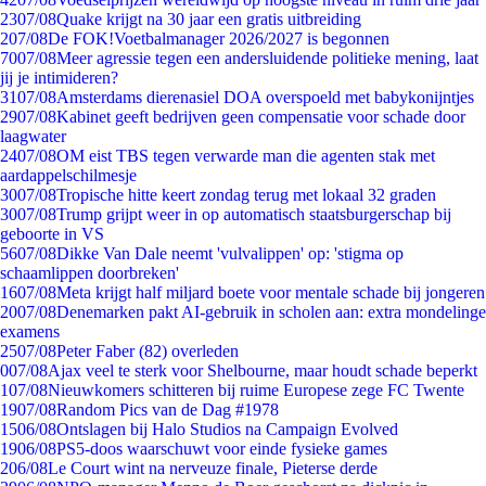
23
07/08
Quake krijgt na 30 jaar een gratis uitbreiding
2
07/08
De FOK!Voetbalmanager 2026/2027 is begonnen
70
07/08
Meer agressie tegen een andersluidende politieke mening, laat
jij je intimideren?
31
07/08
Amsterdams dierenasiel DOA overspoeld met babykonijntjes
29
07/08
Kabinet geeft bedrijven geen compensatie voor schade door
laagwater
24
07/08
OM eist TBS tegen verwarde man die agenten stak met
aardappelschilmesje
30
07/08
Tropische hitte keert zondag terug met lokaal 32 graden
30
07/08
Trump grijpt weer in op automatisch staatsburgerschap bij
geboorte in VS
56
07/08
Dikke Van Dale neemt 'vulvalippen' op: 'stigma op
schaamlippen doorbreken'
16
07/08
Meta krijgt half miljard boete voor mentale schade bij jongeren
20
07/08
Denemarken pakt AI-gebruik in scholen aan: extra mondelinge
examens
25
07/08
Peter Faber (82) overleden
0
07/08
Ajax veel te sterk voor Shelbourne, maar houdt schade beperkt
1
07/08
Nieuwkomers schitteren bij ruime Europese zege FC Twente
19
07/08
Random Pics van de Dag #1978
15
06/08
Ontslagen bij Halo Studios na Campaign Evolved
19
06/08
PS5-doos waarschuwt voor einde fysieke games
2
06/08
Le Court wint na nerveuze finale, Pieterse derde