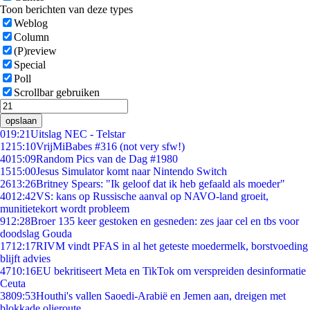
Toon berichten van deze types
Weblog
Column
(P)review
Special
Poll
Scrollbar gebruiken
opslaan
0
19:21
Uitslag NEC - Telstar
12
15:10
VrijMiBabes #316 (not very sfw!)
40
15:09
Random Pics van de Dag #1980
15
15:00
Jesus Simulator komt naar Nintendo Switch
26
13:26
Britney Spears: "Ik geloof dat ik heb gefaald als moeder"
40
12:42
VS: kans op Russische aanval op NAVO-land groeit,
munitietekort wordt probleem
9
12:28
Broer 135 keer gestoken en gesneden: zes jaar cel en tbs voor
doodslag Gouda
17
12:17
RIVM vindt PFAS in al het geteste moedermelk, borstvoeding
blijft advies
47
10:16
EU bekritiseert Meta en TikTok om verspreiden desinformatie
Ceuta
38
09:53
Houthi's vallen Saoedi-Arabië en Jemen aan, dreigen met
blokkade olieroute