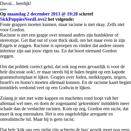
Duval... heerlijk!
quote:
Op
maandag 2 december 2013 @ 19:28
schreef
SickPuppiesNeedLove2
het volgende:
Foute grappen moeten kunnen, maar racisme is niet okay. Zelfs niet
voor Gordon.
Racisme is niet een grapje over iemand anders zijn huidskleur of
stereotype. Get that out of your thick skull, om het maar even in zijn
Engels te zeggen. Racisme is oproepen en vinden dat andere rassen
inferieur zijn aan jouw eigen ras. En dat hoort niemand Gordon
zeggen.
Om dat politiek correct gelul, dat ook nog eens gevaarlijk is voor de
hele discussie ook!, er maar steeds bij te halen begint op een kapotte
grammofoonplaat te lijken. Grapjes over Joden, melkkoppen, negers,
Israeli's en homo's moeten allemaal kunnen. En de racisme kaart begint
inmiddels verdomd veel op een Godwin te lijken.
Zolang je niet met witte kappen en machettes rond loopt valt het
allemaal wel mee, en doen de zogenaamd 'gekrenkten' inmiddels meer
schade dan de verdachte racisten. Kom op zeg, Gordon een racist, dat
moet ik nog meemaken. Het is een ongelofelijke arrogante en
onrealistische lul. Maar hij is geen racist.
Dat hele 'kijk ons een zielig zijn achterin de bus' gezeik moet nou eens