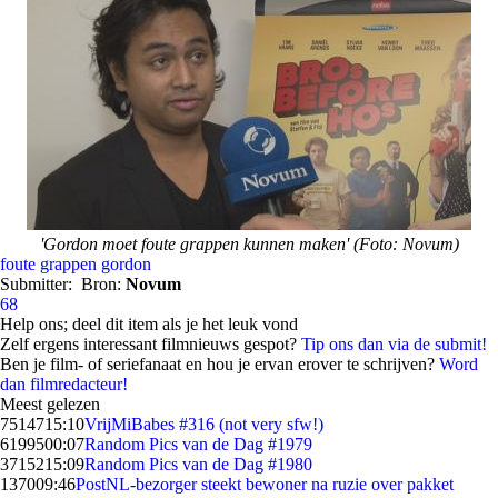
'Gordon moet foute grappen kunnen maken' (Foto: Novum)
foute grappen
gordon
Submitter:
Bron:
Novum
68
Help ons; deel dit item als je het leuk vond
Zelf ergens interessant filmnieuws gespot?
Tip ons dan via de submit!
Ben je film- of seriefanaat en hou je ervan erover te schrijven?
Word
dan filmredacteur!
Meest gelezen
75147
15:10
VrijMiBabes #316 (not very sfw!)
61995
00:07
Random Pics van de Dag #1979
37152
15:09
Random Pics van de Dag #1980
1370
09:46
PostNL-bezorger steekt bewoner na ruzie over pakket