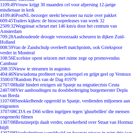
11
09:49
Vrouw krijgt 30 maanden cel voor afpersing 12-jarige
misdienaar in kerk
41
09:46
PostNL-bezorger steekt bewoner na ruzie over pakket
6
09:45
Trailers kijken: de bioscoopreleases van week 32
25
09:32
Wegpiraat scheurt met 146 km/u door het centrum van
Amsterdam
7
09:28
Aanhoudende droogte veroorzaakt scheuren in dijken Zuid-
Holland
0
08:59
Van de Zandschulp overleeft matchpoints, ook Griekspoor
verder in Montreal
1
08:56
Excelsior opent seizoen met ruime zege op promovendus
Cambuur
2
08:35
Nieuw te streamen in augustus
4
04:46
Niewiadoma profiteert van pokerspel en grijpt geel op Ventoux
35
00:07
Random Pics van de Dag #1979
27
07/08
Italië hindert reizigers uit Spanje na migratiecrisis Ceuta
24
07/08
Vier aanhoudingen na doodsbedreiging burgemeester Depla
van Breda
11
07/08
Smokkelbende opgerold in Spanje, verdienden miljoenen aan
migranten
37
07/08
CDA en D66 willen ingrijpen tegen 'gluurbrillen' die mensen
ongemerkt filmen
13
07/08
Benzineprijs daalt verder, onzekerheid over Straat van Hormuz
blijft
42
07/08
Voedselprijzen wereldwijd op hoogste niveau in ruim drie jaar