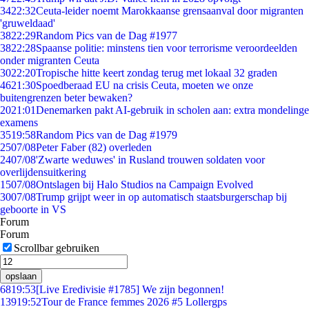
34
22:32
Ceuta-leider noemt Marokkaanse grensaanval door migranten
'gruweldaad'
38
22:29
Random Pics van de Dag #1977
38
22:28
Spaanse politie: minstens tien voor terrorisme veroordeelden
onder migranten Ceuta
30
22:20
Tropische hitte keert zondag terug met lokaal 32 graden
46
21:30
Spoedberaad EU na crisis Ceuta, moeten we onze
buitengrenzen beter bewaken?
20
21:01
Denemarken pakt AI-gebruik in scholen aan: extra mondelinge
examens
35
19:58
Random Pics van de Dag #1979
25
07/08
Peter Faber (82) overleden
24
07/08
'Zwarte weduwes' in Rusland trouwen soldaten voor
overlijdensuitkering
15
07/08
Ontslagen bij Halo Studios na Campaign Evolved
30
07/08
Trump grijpt weer in op automatisch staatsburgerschap bij
geboorte in VS
Forum
Forum
Scrollbar gebruiken
opslaan
68
19:53
[Live Eredivisie #1785] We zijn begonnen!
139
19:52
Tour de France femmes 2026 #5 Lollergps