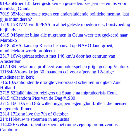
9
19:36
Broer 135 keer gestoken en gesneden: zes jaar cel en tbs voor
doodslag Gouda
70
19:35
Meer agressie tegen een andersluidende politieke mening, laat
jij je intimideren?
17
19:15
RIVM vindt PFAS in al het geteste moedermelk, borstvoeding
blijft advies
63
19:04
Spanje: bijna alle migranten in Ceuta weer teruggekeerd naar
Marokko
40
18:50
VS: kans op Russische aanval op NAVO-land groeit,
munitietekort wordt probleem
25
17:16
Wegpiraat scheurt met 146 km/u door het centrum van
Amsterdam
4
17:13
Niewiadoma profiteert van pokerspel en grijpt geel op Ventoux
11
16:48
Vrouw krijgt 30 maanden cel voor afpersing 12-jarige
misdienaar in kerk
7
16:10
Aanhoudende droogte veroorzaakt scheuren in dijken Zuid-
Holland
27
15:52
Italië hindert reizigers uit Spanje na migratiecrisis Ceuta
40
15:46
Random Pics van de Dag #1980
37
15:16
CDA en D66 willen ingrijpen tegen 'gluurbrillen' die mensen
ongemerkt filmen
23
14:17
Long live the 7th of October
2
14:11
Nieuw te streamen in augustus
1
14:08
Excelsior opent seizoen met ruime zege op promovendus
Cambuur