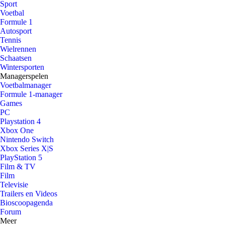
Sport
Voetbal
Formule 1
Autosport
Tennis
Wielrennen
Schaatsen
Wintersporten
Managerspelen
Voetbalmanager
Formule 1-manager
Games
PC
Playstation 4
Xbox One
Nintendo Switch
Xbox Series X|S
PlayStation 5
Film & TV
Film
Televisie
Trailers en Videos
Bioscoopagenda
Forum
Meer