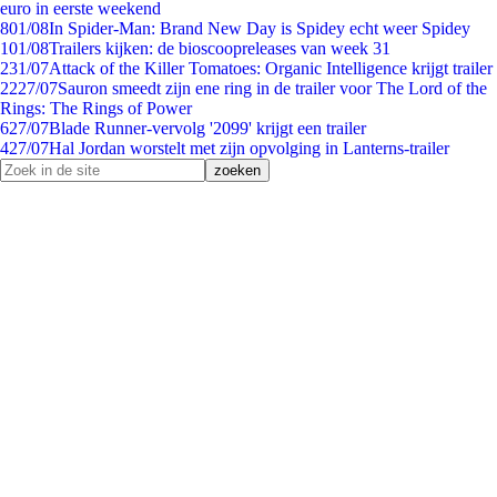
euro in eerste weekend
8
01/08
In Spider-Man: Brand New Day is Spidey echt weer Spidey
1
01/08
Trailers kijken: de bioscoopreleases van week 31
2
31/07
Attack of the Killer Tomatoes: Organic Intelligence krijgt trailer
22
27/07
Sauron smeedt zijn ene ring in de trailer voor The Lord of the
Rings: The Rings of Power
6
27/07
Blade Runner-vervolg '2099' krijgt een trailer
4
27/07
Hal Jordan worstelt met zijn opvolging in Lanterns-trailer