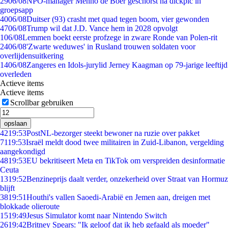
29
06/08
NPO-manager Menno de Boer geschorst na dickpic in
groepsapp
40
06/08
Duitser (93) crasht met quad tegen boom, vier gewonden
47
06/08
Trump wil dat J.D. Vance hem in 2028 opvolgt
1
06/08
Lemmen boekt eerste profzege in zware Ronde van Polen-rit
24
06/08
'Zwarte weduwes' in Rusland trouwen soldaten voor
overlijdensuitkering
14
06/08
Zangeres en Idols-jurylid Jerney Kaagman op 79-jarige leeftijd
overleden
Actieve items
Actieve items
Scrollbar gebruiken
opslaan
42
19:53
PostNL-bezorger steekt bewoner na ruzie over pakket
71
19:53
Israël meldt dood twee militairen in Zuid-Libanon, vergelding
aangekondigd
48
19:53
EU bekritiseert Meta en TikTok om verspreiden desinformatie
Ceuta
13
19:52
Benzineprijs daalt verder, onzekerheid over Straat van Hormuz
blijft
38
19:51
Houthi's vallen Saoedi-Arabië en Jemen aan, dreigen met
blokkade olieroute
15
19:49
Jesus Simulator komt naar Nintendo Switch
26
19:42
Britney Spears: "Ik geloof dat ik heb gefaald als moeder"