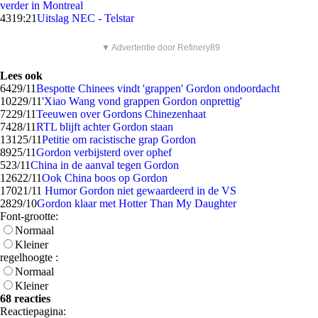
verder in Montreal
43
19:21
Uitslag NEC - Telstar
▼ Advertentie door Refinery89
Lees ook
64
29/11
Bespotte Chinees vindt 'grappen' Gordon ondoordacht
102
29/11
'Xiao Wang vond grappen Gordon onprettig'
72
29/11
Teeuwen over Gordons Chinezenhaat
74
28/11
RTL blijft achter Gordon staan
131
25/11
Petitie om racistische grap Gordon
89
25/11
Gordon verbijsterd over ophef
5
23/11
China in de aanval tegen Gordon
126
22/11
Ook China boos op Gordon
170
21/11
Humor Gordon niet gewaardeerd in de VS
28
29/10
Gordon klaar met Hotter Than My Daughter
Font-grootte:
Normaal
Kleiner
regelhoogte :
Normaal
Kleiner
68 reacties
Reactiepagina: