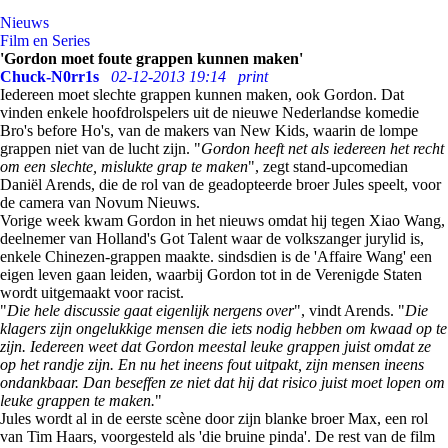
Nieuws
Film en Series
'Gordon moet foute grappen kunnen maken'
Chuck-N0rr1s
02-12-2013 19:14
print
Iedereen moet slechte grappen kunnen maken, ook Gordon. Dat
vinden enkele hoofdrolspelers uit de nieuwe Nederlandse komedie
Bro's before Ho's, van de makers van New Kids, waarin de lompe
grappen niet van de lucht zijn. "
Gordon heeft net als iedereen het recht
om een slechte, mislukte grap te maken
", zegt stand-upcomedian
Daniël Arends, die de rol van de geadopteerde broer Jules speelt, voor
de camera van Novum Nieuws.
Vorige week kwam Gordon in het nieuws omdat hij tegen Xiao Wang,
deelnemer van Holland's Got Talent waar de volkszanger jurylid is,
enkele Chinezen-grappen maakte. sindsdien is de 'Affaire Wang' een
eigen leven gaan leiden, waarbij Gordon tot in de Verenigde Staten
wordt uitgemaakt voor racist.
"
Die hele discussie gaat eigenlijk nergens over
", vindt Arends. "
Die
klagers zijn ongelukkige mensen die iets nodig hebben om kwaad op te
zijn. Iedereen weet dat Gordon meestal leuke grappen juist omdat ze
op het randje zijn. En nu het ineens fout uitpakt, zijn mensen ineens
ondankbaar. Dan beseffen ze niet dat hij dat risico juist moet lopen om
leuke grappen te maken.
"
Jules wordt al in de eerste scène door zijn blanke broer Max, een rol
van Tim Haars, voorgesteld als 'die bruine pinda'. De rest van de film