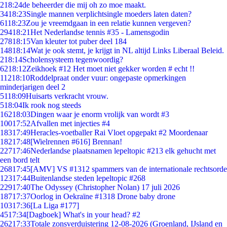
2
18:24
de beheerder die mij oh zo moe maakt.
34
18:23
Single mannen verplichtsingle moeders laten daten?
61
18:23
Zou je vreemdgaan in een relatie kunnen vergeven?
294
18:21
Het Nederlandse tennis #35 - Lamensgodin
278
18:15
Van kleuter tot puber deel 184
148
18:14
Wat je ook stemt, je krijgt in NL altijd Links Liberaal Beleid.
2
18:14
Scholensysteem tegenwoordig?
62
18:12
Zeikhoek #12 Het moet niet gekker worden # echt !!
112
18:10
Roddelpraat onder vuur: ongepaste opmerkingen
minderjarigen deel 2
51
18:09
Huisarts verkracht vrouw.
5
18:04
Ik rook nog steeds
162
18:03
Dingen waar je enorm vrolijk van wordt #3
100
17:52
Afvallen met injecties #4
183
17:49
Heracles-voetballer Rai Vloet opgepakt #2 Moordenaar
182
17:48
[Wielrennen #616] Brennan!
227
17:46
Nederlandse plaatsnamen lepeltopic #213 elk gehucht met
een bord telt
268
17:45
[AMV] VS #1312 spammers van de internationale rechtsorde
123
17:44
Buitenlandse steden lepeltopic #268
229
17:40
The Odyssey (Christopher Nolan) 17 juli 2026
187
17:37
Oorlog in Oekraïne #1318 Drone baby drone
103
17:36
[La Liga #177]
45
17:34
[Dagboek] What's in your head? #2
262
17:33
Totale zonsverduistering 12-08-2026 (Groenland, IJsland en