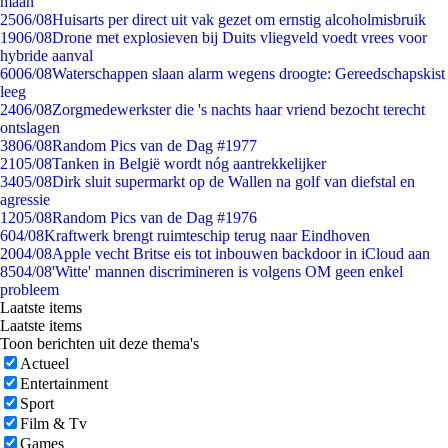
maan
25
06/08
Huisarts per direct uit vak gezet om ernstig alcoholmisbruik
19
06/08
Drone met explosieven bij Duits vliegveld voedt vrees voor
hybride aanval
60
06/08
Waterschappen slaan alarm wegens droogte: Gereedschapskist
leeg
24
06/08
Zorgmedewerkster die 's nachts haar vriend bezocht terecht
ontslagen
38
06/08
Random Pics van de Dag #1977
21
05/08
Tanken in België wordt nóg aantrekkelijker
34
05/08
Dirk sluit supermarkt op de Wallen na golf van diefstal en
agressie
12
05/08
Random Pics van de Dag #1976
6
04/08
Kraftwerk brengt ruimteschip terug naar Eindhoven
20
04/08
Apple vecht Britse eis tot inbouwen backdoor in iCloud aan
85
04/08
'Witte' mannen discrimineren is volgens OM geen enkel
probleem
Laatste items
Laatste items
Toon berichten uit deze thema's
Actueel
Entertainment
Sport
Film & Tv
Games