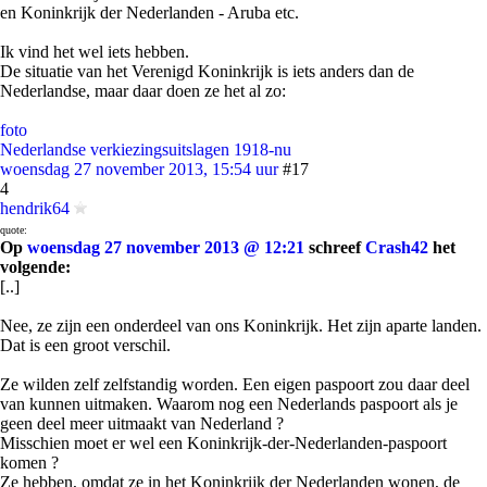
en Koninkrijk der Nederlanden - Aruba etc.
Ik vind het wel iets hebben.
De situatie van het Verenigd Koninkrijk is iets anders dan de
Nederlandse, maar daar doen ze het al zo:
foto
Nederlandse verkiezingsuitslagen 1918-nu
woensdag 27 november 2013, 15:54 uur
#17
4
hendrik64
quote:
Op
woensdag 27 november 2013 @ 12:21
schreef
Crash42
het
volgende:
[..]
Nee, ze zijn een onderdeel van ons Koninkrijk. Het zijn aparte landen.
Dat is een groot verschil.
Ze wilden zelf zelfstandig worden. Een eigen paspoort zou daar deel
van kunnen uitmaken. Waarom nog een Nederlands paspoort als je
geen deel meer uitmaakt van Nederland ?
Misschien moet er wel een Koninkrijk-der-Nederlanden-paspoort
komen ?
Ze hebben, omdat ze in het Koninkrijk der Nederlanden wonen, de