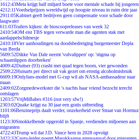
16
12:43
Meta krijgt half miljard boete voor mentale schade bij jongeren
42
12:11
Voedselprijzen wereldwijd op hoogste niveau in ruim drie jaar
29
11:05
Kabinet geeft bedrijven geen compensatie voor schade door
laagwater
6
11:03
Trailers kijken: de bioscoopreleases van week 32
24
10:54
OM eist TBS tegen verwarde man die agenten stak met
aardappelschilmesje
24
10:18
Vier aanhoudingen na doodsbedreiging burgemeester Depla
van Breda
56
09:52
Dikke Van Dale neemt 'vulvalippen' op: 'stigma op
schaamlippen doorbreken'
40
09:42
Duitser (93) crasht met quad tegen boom, vier gewonden
25
09:22
Huisarts per direct uit vak gezet om ernstig alcoholmisbruik
66
09:19
Onlyfans-model met G-cup wil als NASA-ambassadeur naar
maan
24
09:02
Zorgmedewerkster die 's nachts haar vriend bezocht terecht
ontslagen
12
03:57
VrijMiBabes #316 (not very sfw!)
23
03:02
Quake krijgt na 30 jaar een gratis uitbreiding
11
01:06
Benzineprijs daalt verder, onzekerheid over Straat van Hormuz
blijft
11
23:30
Smokkelbende opgerold in Spanje, verdienden miljoenen aan
migranten
47
22:43
Trump wil dat J.D. Vance hem in 2028 opvolgt
34
22:32
Ceuta-leider noemt Marokkaanse grensaanval door migranten