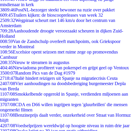
misdienaar in kerk
38
09:46
PostNL-bezorger steekt bewoner na ruzie over pakket
6
09:45
Trailers kijken: de bioscoopreleases van week 32
25
09:32
Wegpiraat scheurt met 146 km/u door het centrum van
Amsterdam
7
09:28
Aanhoudende droogte veroorzaakt scheuren in dijken Zuid-
Holland
0
08:59
Van de Zandschulp overleeft matchpoints, ook Griekspoor
verder in Montreal
1
08:56
Excelsior opent seizoen met ruime zege op promovendus
Cambuur
2
08:35
Nieuw te streamen in augustus
4
04:46
Niewiadoma profiteert van pokerspel en grijpt geel op Ventoux
35
00:07
Random Pics van de Dag #1979
27
18:47
Italië hindert reizigers uit Spanje na migratiecrisis Ceuta
24
07/08
Vier aanhoudingen na doodsbedreiging burgemeester Depla
van Breda
11
07/08
Smokkelbende opgerold in Spanje, verdienden miljoenen aan
migranten
37
07/08
CDA en D66 willen ingrijpen tegen 'gluurbrillen' die mensen
ongemerkt filmen
11
07/08
Benzineprijs daalt verder, onzekerheid over Straat van Hormuz
blijft
42
07/08
Voedselprijzen wereldwijd op hoogste niveau in ruim drie jaar
23
07/08
Quake krijgt na 30 jaar een gratis uitbreiding