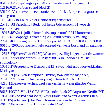
85
16:03
Voorspellingstopic: Wie is hier de weerkundige? #16
121
16:02
Saxofoon sound (deel 2)
35
16:01
Vertrouwen in economie neemt flink af, op een na grootse
daling ooit
1
15:54
LG nas n1t1 - niet zichtbaar bij aansluiten
257
15:50
[Videoland] B&B vol liefde 6de seizoen #1 voor de
vooruitkijkers
180
15:48
Wat is jullie binnenhuistemperatuur? #81 Horrorzomer
111
15:48
Koopzegels sparen bij AH duurt straks 2x zo lang
275
15:46
Het enige echte LEGO-topic #45 LEGOOOOOOOOOOO
60
15:37
200.000 mensen geëvacueerd vanwege bosbrand in Zuidwest-
Frankrijk
125
15:33
[ShowChat #1259] Waar we gezellig klagen over de warmte
149
15:27
Pensioenfonds ABP stapt uit Tesla, beloning Musk
struikelblok
109
15:27
Progressieve Democraat El-Sayed wint nipt voorverkiezing
Michigan
176
15:26
[Keuken Kampioen Divisie] #44 Vitesse mag weg
213
15:22
Bloemen/planten in je eigen tuin #94 Kleur!
42
15:12
Bezoeker verliest deel van vinger in waterattractie Walibi
Holland
86
15:10
GTA VI #12 GTA VI Extended look 27 Augustus Netflix/YT
185
15:08
VS: Political Wars, Voter Fraud and Secret Agendas #148
41
15:05
[videoland]The Real Housewives van het Zuiden
36
14:43
Masters of the Universe (He-Man)