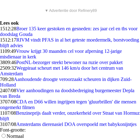
▼ Advertentie door Refinery89
Lees ook
15
12:28
Broer 135 keer gestoken en gesneden: zes jaar cel en tbs voor
doodslag Gouda
15
12:17
RIVM vindt PFAS in al het geteste moedermelk, borstvoeding
blijft advies
11
09:49
Vrouw krijgt 30 maanden cel voor afpersing 12-jarige
misdienaar in kerk
38
09:46
PostNL-bezorger steekt bewoner na ruzie over pakket
25
09:32
Wegpiraat scheurt met 146 km/u door het centrum van
Amsterdam
7
09:28
Aanhoudende droogte veroorzaakt scheuren in dijken Zuid-
Holland
24
07/08
Vier aanhoudingen na doodsbedreiging burgemeester Depla
van Breda
37
07/08
CDA en D66 willen ingrijpen tegen 'gluurbrillen' die mensen
ongemerkt filmen
11
07/08
Benzineprijs daalt verder, onzekerheid over Straat van Hormuz
blijft
31
07/08
Amsterdams dierenasiel DOA overspoeld met babykonijntjes
Font-grootte:
Normaal