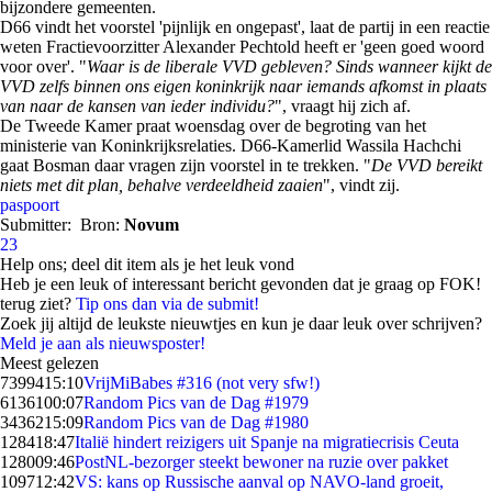
bijzondere gemeenten.
D66 vindt het voorstel 'pijnlijk en ongepast', laat de partij in een reactie
weten Fractievoorzitter Alexander Pechtold heeft er 'geen goed woord
voor over'. "
Waar is de liberale VVD gebleven? Sinds wanneer kijkt de
VVD zelfs binnen ons eigen koninkrijk naar iemands afkomst in plaats
van naar de kansen van ieder individu?
", vraagt hij zich af.
De Tweede Kamer praat woensdag over de begroting van het
ministerie van Koninkrijksrelaties. D66-Kamerlid Wassila Hachchi
gaat Bosman daar vragen zijn voorstel in te trekken. "
De VVD bereikt
niets met dit plan, behalve verdeeldheid zaaien
", vindt zij.
paspoort
Submitter:
Bron:
Novum
23
Help ons; deel dit item als je het leuk vond
Heb je een leuk of interessant bericht gevonden dat je graag op FOK!
terug ziet?
Tip ons dan via de submit!
Zoek jij altijd de leukste nieuwtjes en kun je daar leuk over schrijven?
Meld je aan als nieuwsposter!
Meest gelezen
73994
15:10
VrijMiBabes #316 (not very sfw!)
61361
00:07
Random Pics van de Dag #1979
34362
15:09
Random Pics van de Dag #1980
1284
18:47
Italië hindert reizigers uit Spanje na migratiecrisis Ceuta
1280
09:46
PostNL-bezorger steekt bewoner na ruzie over pakket
1097
12:42
VS: kans op Russische aanval op NAVO-land groeit,