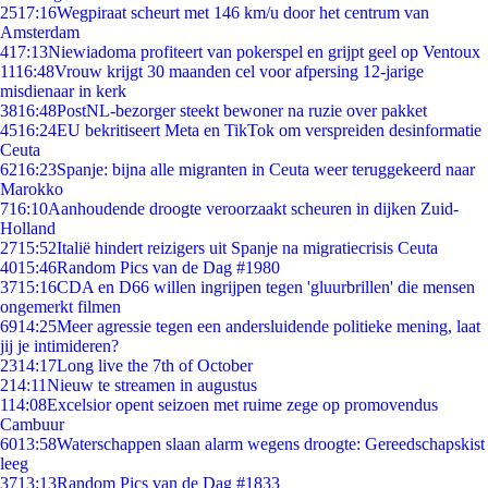
25
17:16
Wegpiraat scheurt met 146 km/u door het centrum van
Amsterdam
4
17:13
Niewiadoma profiteert van pokerspel en grijpt geel op Ventoux
11
16:48
Vrouw krijgt 30 maanden cel voor afpersing 12-jarige
misdienaar in kerk
38
16:48
PostNL-bezorger steekt bewoner na ruzie over pakket
45
16:24
EU bekritiseert Meta en TikTok om verspreiden desinformatie
Ceuta
62
16:23
Spanje: bijna alle migranten in Ceuta weer teruggekeerd naar
Marokko
7
16:10
Aanhoudende droogte veroorzaakt scheuren in dijken Zuid-
Holland
27
15:52
Italië hindert reizigers uit Spanje na migratiecrisis Ceuta
40
15:46
Random Pics van de Dag #1980
37
15:16
CDA en D66 willen ingrijpen tegen 'gluurbrillen' die mensen
ongemerkt filmen
69
14:25
Meer agressie tegen een andersluidende politieke mening, laat
jij je intimideren?
23
14:17
Long live the 7th of October
2
14:11
Nieuw te streamen in augustus
1
14:08
Excelsior opent seizoen met ruime zege op promovendus
Cambuur
60
13:58
Waterschappen slaan alarm wegens droogte: Gereedschapskist
leeg
37
13:13
Random Pics van de Dag #1833