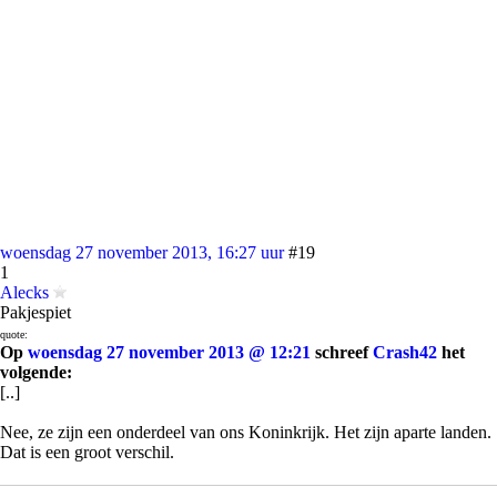
woensdag 27 november 2013, 16:27 uur
#19
1
Alecks
Pakjespiet
quote:
Op
woensdag 27 november 2013 @ 12:21
schreef
Crash42
het
volgende:
[..]
Nee, ze zijn een onderdeel van ons Koninkrijk. Het zijn aparte landen.
Dat is een groot verschil.
Ze wilden zelf zelfstandig worden. Een eigen paspoort zou daar deel