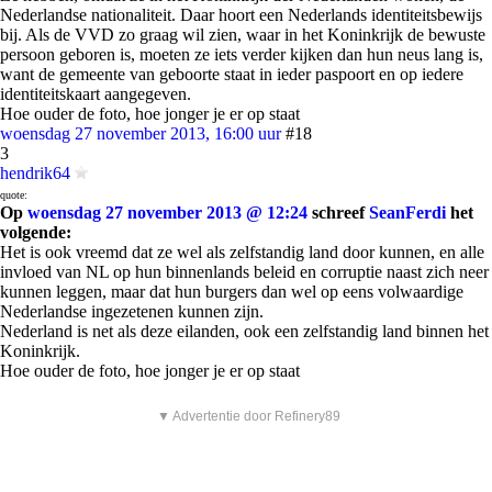
Nederlandse nationaliteit. Daar hoort een Nederlands identiteitsbewijs
bij. Als de VVD zo graag wil zien, waar in het Koninkrijk de bewuste
persoon geboren is, moeten ze iets verder kijken dan hun neus lang is,
want de gemeente van geboorte staat in ieder paspoort en op iedere
identiteitskaart aangegeven.
Hoe ouder de foto, hoe jonger je er op staat
woensdag 27 november 2013, 16:00 uur
#18
3
hendrik64
quote:
Op
woensdag 27 november 2013 @ 12:24
schreef
SeanFerdi
het
volgende:
Het is ook vreemd dat ze wel als zelfstandig land door kunnen, en alle
invloed van NL op hun binnenlands beleid en corruptie naast zich neer
kunnen leggen, maar dat hun burgers dan wel op eens volwaardige
Nederlandse ingezetenen kunnen zijn.
Nederland is net als deze eilanden, ook een zelfstandig land binnen het
Koninkrijk.
Hoe ouder de foto, hoe jonger je er op staat
▼ Advertentie door Refinery89