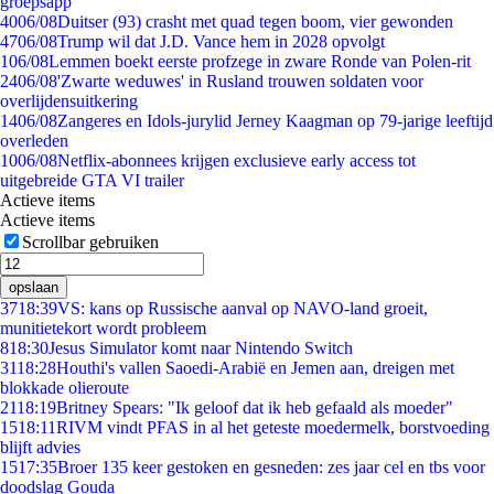
groepsapp
40
06/08
Duitser (93) crasht met quad tegen boom, vier gewonden
47
06/08
Trump wil dat J.D. Vance hem in 2028 opvolgt
1
06/08
Lemmen boekt eerste profzege in zware Ronde van Polen-rit
24
06/08
'Zwarte weduwes' in Rusland trouwen soldaten voor
overlijdensuitkering
14
06/08
Zangeres en Idols-jurylid Jerney Kaagman op 79-jarige leeftijd
overleden
10
06/08
Netflix-abonnees krijgen exclusieve early access tot
uitgebreide GTA VI trailer
Actieve items
Actieve items
Scrollbar gebruiken
opslaan
37
18:39
VS: kans op Russische aanval op NAVO-land groeit,
munitietekort wordt probleem
8
18:30
Jesus Simulator komt naar Nintendo Switch
31
18:28
Houthi's vallen Saoedi-Arabië en Jemen aan, dreigen met
blokkade olieroute
21
18:19
Britney Spears: "Ik geloof dat ik heb gefaald als moeder"
15
18:11
RIVM vindt PFAS in al het geteste moedermelk, borstvoeding
blijft advies
15
17:35
Broer 135 keer gestoken en gesneden: zes jaar cel en tbs voor
doodslag Gouda