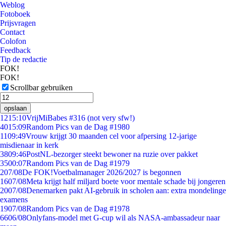
Weblog
Fotoboek
Prijsvragen
Contact
Colofon
Feedback
Tip de redactie
FOK!
FOK!
Scrollbar gebruiken
opslaan
12
15:10
VrijMiBabes #316 (not very sfw!)
40
15:09
Random Pics van de Dag #1980
11
09:49
Vrouw krijgt 30 maanden cel voor afpersing 12-jarige
misdienaar in kerk
38
09:46
PostNL-bezorger steekt bewoner na ruzie over pakket
35
00:07
Random Pics van de Dag #1979
2
07/08
De FOK!Voetbalmanager 2026/2027 is begonnen
16
07/08
Meta krijgt half miljard boete voor mentale schade bij jongeren
20
07/08
Denemarken pakt AI-gebruik in scholen aan: extra mondelinge
examens
19
07/08
Random Pics van de Dag #1978
66
06/08
Onlyfans-model met G-cup wil als NASA-ambassadeur naar