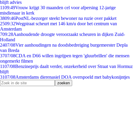
blijft advies
11
09:49
Vrouw krijgt 30 maanden cel voor afpersing 12-jarige
misdienaar in kerk
38
09:46
PostNL-bezorger steekt bewoner na ruzie over pakket
25
09:32
Wegpiraat scheurt met 146 km/u door het centrum van
Amsterdam
7
09:28
Aanhoudende droogte veroorzaakt scheuren in dijken Zuid-
Holland
24
07/08
Vier aanhoudingen na doodsbedreiging burgemeester Depla
van Breda
37
07/08
CDA en D66 willen ingrijpen tegen 'gluurbrillen' die mensen
ongemerkt filmen
11
07/08
Benzineprijs daalt verder, onzekerheid over Straat van Hormuz
blijft
31
07/08
Amsterdams dierenasiel DOA overspoeld met babykonijntjes