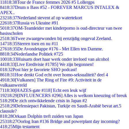
118
18:38
Tour de France femmes 2026 #5 Lollergps
84
18:37
Drum n Bass #52 - FOREVER MARCUS INTALEX &
APEX..
232
18:37
Nederland stevent af op watertekort
226
18:37
Russia vs Ukraine #91
50
18:37
OM-Teamleider met kinderporno is oud-directeur van twee
basisscholen
25
18:36
Twee zwaargewonden bij eenzijdig ongeval Zeeland.
147
18:35
Sterren toen en nu #11
276
18:35
De Avondetappe #176 - Met Ellen ten Damme.
88
18:34
Nederlandse Politiek #725
100
18:33
Huisarts doet haar werk onder invloed van alcohol
44
18:33
[Live Eredivisie #1785] We zijn begonnen!
0
18:32
Post hier je favoriete SHO podcast!
86
18:31
Hoe denkt God echt over homo-seksualiteit? deel 4
49
18:30
[Vulkanen] The Ring of Fire #9: Activiteit in de
vulkaanwereld
71
18:30
[HAZES-gate #118] Echt een leuk wijf
192
18:29
[INFLUENCERS #296] Alles is welkom kneuzing of breuk
5
18:29
De zich ontwikkelende crisis in Japan #2
25
18:29
Defensiepact Pakistan, Turkije en Saudi-Arabië bevat art.5
clausule?
8
18:28
Orkaan Dolphin treft zuiden van Japan
253
18:27
Oorlog Iran #136 Bridge and powerplant day incoming?
4
18:25
Mijn testament