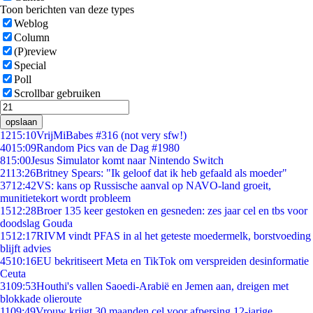
Toon berichten van deze types
Weblog
Column
(P)review
Special
Poll
Scrollbar gebruiken
opslaan
12
15:10
VrijMiBabes #316 (not very sfw!)
40
15:09
Random Pics van de Dag #1980
8
15:00
Jesus Simulator komt naar Nintendo Switch
21
13:26
Britney Spears: "Ik geloof dat ik heb gefaald als moeder"
37
12:42
VS: kans op Russische aanval op NAVO-land groeit,
munitietekort wordt probleem
15
12:28
Broer 135 keer gestoken en gesneden: zes jaar cel en tbs voor
doodslag Gouda
15
12:17
RIVM vindt PFAS in al het geteste moedermelk, borstvoeding
blijft advies
45
10:16
EU bekritiseert Meta en TikTok om verspreiden desinformatie
Ceuta
31
09:53
Houthi's vallen Saoedi-Arabië en Jemen aan, dreigen met
blokkade olieroute
11
09:49
Vrouw krijgt 30 maanden cel voor afpersing 12-jarige