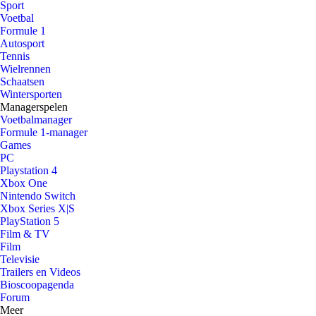
Sport
Voetbal
Formule 1
Autosport
Tennis
Wielrennen
Schaatsen
Wintersporten
Managerspelen
Voetbalmanager
Formule 1-manager
Games
PC
Playstation 4
Xbox One
Nintendo Switch
Xbox Series X|S
PlayStation 5
Film & TV
Film
Televisie
Trailers en Videos
Bioscoopagenda
Forum
Meer