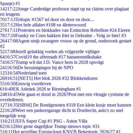
Spanje) #1
142
17:22
Jonge Cambridge professor stapt op na claims over plagiaat
en leugens
70
17:13
Teltopic #1567 tel door en door en door....
35
17:12
Het hele alfabet #108 en 4letterwoord
276
17:11
Protesten en blokkades van Extinction Rebellion #24 Eieren
78
17:10
Franky en Coen bakken friet in Oekraïne - Volg ze hier! #3
264
17:08
Agent smijt zwangere vrouw op de grond, onderzoek gestart
#2
52
17:08
Jezelf gelukkig voelen als vrijgezelle vijftiger
64
16:57
Covid19 the aftermath #17 bananenmilkshake
74
16:57
Trump wil dat J.D. Vance hem in 2028 opvolgt
241
16:56
De bezuinigingen bij de NPO
125
16:54
Nederland toen
269
16:51
[NET5] Het blok 2026 #32 Blokkendozen
55
16:50
Eeuwig voortleven
6
16:49
EK Atletiek 2026 te Birmingham #1
248
16:45
Wie gaan er dood in 2026?Post met een vleugje cynisme de
overledenen.
127
16:35
[SBS6] De Bondgenoten #318 Een klein kusje moet kunnen
22
16:28
Weer een parkeergarage dicht in Dordrecht, auto's zo snel
mogelijk weg
1
16:21
UEFA Super Cup #1 PSG - Aston Villa
62
16:12
Het grote dagelijkse Trump nieuws topic #31
5
16:11
Het gezellige Eurojackpot KNVB Bekertopic 2026/27 #1