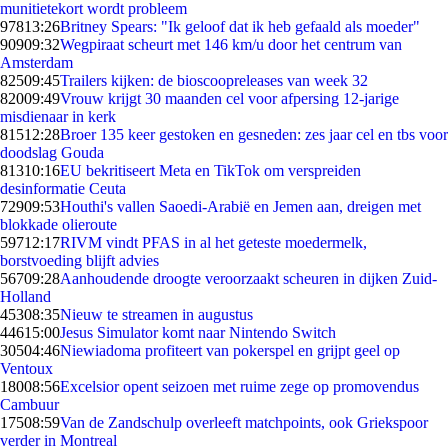
munitietekort wordt probleem
978
13:26
Britney Spears: "Ik geloof dat ik heb gefaald als moeder"
909
09:32
Wegpiraat scheurt met 146 km/u door het centrum van
Amsterdam
825
09:45
Trailers kijken: de bioscoopreleases van week 32
820
09:49
Vrouw krijgt 30 maanden cel voor afpersing 12-jarige
misdienaar in kerk
815
12:28
Broer 135 keer gestoken en gesneden: zes jaar cel en tbs voor
doodslag Gouda
813
10:16
EU bekritiseert Meta en TikTok om verspreiden
desinformatie Ceuta
729
09:53
Houthi's vallen Saoedi-Arabië en Jemen aan, dreigen met
blokkade olieroute
597
12:17
RIVM vindt PFAS in al het geteste moedermelk,
borstvoeding blijft advies
567
09:28
Aanhoudende droogte veroorzaakt scheuren in dijken Zuid-
Holland
453
08:35
Nieuw te streamen in augustus
446
15:00
Jesus Simulator komt naar Nintendo Switch
305
04:46
Niewiadoma profiteert van pokerspel en grijpt geel op
Ventoux
180
08:56
Excelsior opent seizoen met ruime zege op promovendus
Cambuur
175
08:59
Van de Zandschulp overleeft matchpoints, ook Griekspoor
verder in Montreal