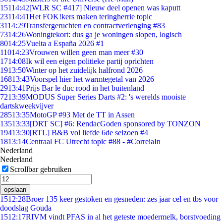
151
14:42
[WLR SC #417] Nieuw deel openen was kaputt
231
14:41
Het FOK!kers maken teringherrie topic
31
14:29
Transfergeruchten en contractverlenging #83
73
14:26
Woningtekort: dus ga je woningen slopen, logisch
80
14:25
Vuelta a España 2026 #1
110
14:23
Vrouwen willen geen man meer #30
17
14:08
Ik wil een eigen politieke partij oprichten
19
13:50
Winter op het zuidelijk halfrond 2026
168
13:43
Voorspel hier het warmtegetal van 2026
29
13:41
Prijs Bar le duc rood in het buitenland
72
13:39
MODUS Super Series Darts #2: 's werelds mooiste
dartskweekvijver
285
13:35
MotoGP #93 Met de TT in Assen
135
13:33
[DRT SC] #6: RendacGoden sponsored by TONZON
194
13:30
[RTL] B&B vol liefde 6de seizoen #4
18
13:14
Centraal FC Utrecht topic #88 - #CorreiaIn
Nederland
Nederland
Scrollbar gebruiken
opslaan
15
12:28
Broer 135 keer gestoken en gesneden: zes jaar cel en tbs voor
doodslag Gouda
15
12:17
RIVM vindt PFAS in al het geteste moedermelk, borstvoeding