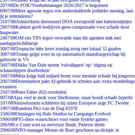
2
07/08
De FOK!Voetbalmanager 2026/2027 is begonnen
69
07/08
Meer agressie tegen een andersluidende politieke mening, laat
jij je intimideren?
31
07/08
Amsterdams dierenasiel DOA overspoeld met babykonijntjes
29
07/08
Kabinet geeft bedrijven geen compensatie voor schade door
laagwater
24
07/08
OM eist TBS tegen verwarde man die agenten stak met
aardappelschilmesje
30
07/08
Tropische hitte keert zondag terug met lokaal 32 graden
30
07/08
Trump grijpt weer in op automatisch staatsburgerschap bij
geboorte in VS
56
07/08
Dikke Van Dale neemt 'vulvalippen' op: 'stigma op
schaamlippen doorbreken'
16
07/08
Meta krijgt half miljard boete voor mentale schade bij jongeren
20
07/08
Denemarken pakt AI-gebruik in scholen aan: extra mondelinge
examens
25
07/08
Peter Faber (82) overleden
0
07/08
Ajax veel te sterk voor Shelbourne, maar houdt schade beperkt
1
07/08
Nieuwkomers schitteren bij ruime Europese zege FC Twente
19
07/08
Random Pics van de Dag #1978
15
06/08
Ontslagen bij Halo Studios na Campaign Evolved
19
06/08
PS5-doos waarschuwt voor einde fysieke games
2
06/08
Le Court wint na nerveuze finale, Pieterse derde
29
06/08
NPO-manager Menno de Boer geschorst na dickpic in