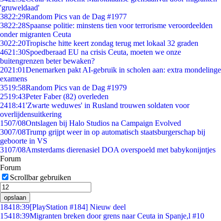
'gruweldaad'
38
22:29
Random Pics van de Dag #1977
38
22:28
Spaanse politie: minstens tien voor terrorisme veroordeelden
onder migranten Ceuta
30
22:20
Tropische hitte keert zondag terug met lokaal 32 graden
46
21:30
Spoedberaad EU na crisis Ceuta, moeten we onze
buitengrenzen beter bewaken?
20
21:01
Denemarken pakt AI-gebruik in scholen aan: extra mondelinge
examens
35
19:58
Random Pics van de Dag #1979
25
19:43
Peter Faber (82) overleden
24
18:41
'Zwarte weduwes' in Rusland trouwen soldaten voor
overlijdensuitkering
15
07/08
Ontslagen bij Halo Studios na Campaign Evolved
30
07/08
Trump grijpt weer in op automatisch staatsburgerschap bij
geboorte in VS
31
07/08
Amsterdams dierenasiel DOA overspoeld met babykonijntjes
Forum
Forum
Scrollbar gebruiken
opslaan
184
18:39
[PlayStation #184] Nieuw deel
154
18:39
Migranten breken door grens naar Ceuta in Spanje,l #10