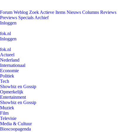
Forum
Weblog
Zoek
Actieve Items
Nieuws
Columns
Reviews
Previews
Specials
Archief
Inloggen
fok.nl
Inloggen
fok.nl
Actueel
Nederland
Internationaal
Economie
Politiek
Tech
Showbiz en Gossip
Opmerkelijk
Entertainment
Showbiz en Gossip
Muziek
Film
Televisie
Media & Cultuur
Bioscoopagenda