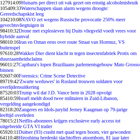
1279
14:09
Huisarts per direct uit vak gezet om ernstig alcoholmisbruik
1054
09:33
Waterschappen slaan alarm wegens droogte:
Gereedschapskist leeg
1042
10:08
NAVO zet wegens Russische provocatie 250% meer
gevechtsvliegtuigen in
984
10:32
Drone met explosieven bij Duits vliegveld voedt vrees voor
hybride aanval
980
10:16
Iran en Oman eens over route Straat van Hormuz, VS
buitenspel
976
10:28
Wakker Dier dient klacht in tegen insectenfabriek Protix om
duurzaamheidsclaims
960
11:27
Capibara's lopen Braziliaans parlementsgebouw Mato Grosso
binnen
926
07:00
Forensics: Crime Scene Detective
897
19:42
'Zwarte weduwes' in Rusland trouwen soldaten voor
overlijdensuitkering
875
20:03
Trump wil dat J.D. Vance hem in 2028 opvolgt
854
10:59
Israël meldt dood twee militairen in Zuid-Libanon,
vergelding aangekondigd
823
18:20
Zangeres en Idols-jurylid Jerney Kaagman op 79-jarige
leeftijd overleden
780
15:21
Netflix-abonnees krijgen exclusieve early access tot
uitgebreide GTA VI trailer
659
20:11
Duitser (93) crasht met quad tegen boom, vier gewonden
641
10:48
Hiroshima herdenkt slachtoffers atoombom, 81 jaar later