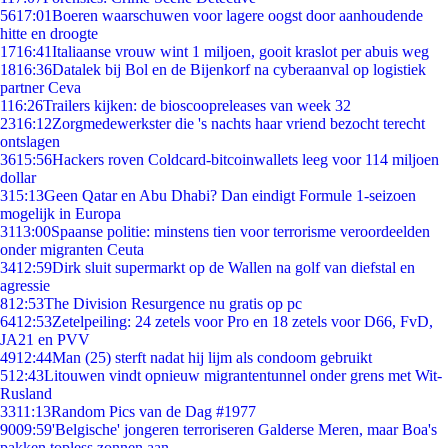
56
17:01
Boeren waarschuwen voor lagere oogst door aanhoudende
hitte en droogte
17
16:41
Italiaanse vrouw wint 1 miljoen, gooit kraslot per abuis weg
18
16:36
Datalek bij Bol en de Bijenkorf na cyberaanval op logistiek
partner Ceva
1
16:26
Trailers kijken: de bioscoopreleases van week 32
23
16:12
Zorgmedewerkster die 's nachts haar vriend bezocht terecht
ontslagen
36
15:56
Hackers roven Coldcard-bitcoinwallets leeg voor 114 miljoen
dollar
3
15:13
Geen Qatar en Abu Dhabi? Dan eindigt Formule 1-seizoen
mogelijk in Europa
31
13:00
Spaanse politie: minstens tien voor terrorisme veroordeelden
onder migranten Ceuta
34
12:59
Dirk sluit supermarkt op de Wallen na golf van diefstal en
agressie
8
12:53
The Division Resurgence nu gratis op pc
64
12:53
Zetelpeiling: 24 zetels voor Pro en 18 zetels voor D66, FvD,
JA21 en PVV
49
12:44
Man (25) sterft nadat hij lijm als condoom gebruikt
5
12:43
Litouwen vindt opnieuw migrantentunnel onder grens met Wit-
Rusland
33
11:13
Random Pics van de Dag #1977
90
09:59
'Belgische' jongeren terroriseren Galderse Meren, maar Boa's
pakken topless zonnen aan