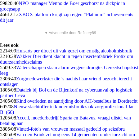
598
20:40
NPO-manager Menno de Boer geschorst na dickpic in
groepsapp
466
12:12
XBOX platform krijgt zijn eigen "Platinum" achievements
dit jaar
▼ Advertentie door Refinery89
Lees ook
22
14:09
Huisarts per direct uit vak gezet om ernstig alcoholmisbruik
32
10:28
Wakker Dier dient klacht in tegen insectenfabriek Protix om
duurzaamheidsclaims
55
09:33
Waterschappen slaan alarm wegens droogte: Gereedschapskist
leeg
23
06:40
Zorgmedewerkster die 's nachts haar vriend bezocht terecht
ontslagen
18
05/08
Datalek bij Bol en de Bijenkorf na cyberaanval op logistiek
partner Ceva
34
05/08
Kind overleden na aanrijding door AH-bestelbus in Dordrecht
6
05/08
Nieuw slachtoffer in kindermisbruikzaak zorgprofessional Jan
B. (66)
12
05/08
Accell, moederbedrijf Sparta en Batavus, vraagt uitstel van
betaling aan
38
05/08
Vinted-foto's van vrouwen massaal gedeeld op seksfora
53
05/08
Van den Brink zet nog eens 14 gemeenten onder toezicht om