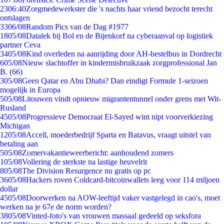
23
06:40
Zorgmedewerkster die 's nachts haar vriend bezocht terecht
ontslagen
33
06/08
Random Pics van de Dag #1977
18
05/08
Datalek bij Bol en de Bijenkorf na cyberaanval op logistiek
partner Ceva
34
05/08
Kind overleden na aanrijding door AH-bestelbus in Dordrecht
6
05/08
Nieuw slachtoffer in kindermisbruikzaak zorgprofessional Jan
B. (66)
3
05/08
Geen Qatar en Abu Dhabi? Dan eindigt Formule 1-seizoen
mogelijk in Europa
5
05/08
Litouwen vindt opnieuw migrantentunnel onder grens met Wit-
Rusland
45
05/08
Progressieve Democraat El-Sayed wint nipt voorverkiezing
Michigan
12
05/08
Accell, moederbedrijf Sparta en Batavus, vraagt uitstel van
betaling aan
5
05/08
Zomervakantieweerbericht: aanhoudend zomers
1
05/08
Vollering de sterkste na lastige heuvelrit
8
05/08
The Division Resurgence nu gratis op pc
36
05/08
Hackers roven Coldcard-bitcoinwallets leeg voor 114 miljoen
dollar
45
05/08
Doorwerken na AOW-leeftijd vaker vastgelegd in cao's, moet
werken na je 67e de norm worden?
38
05/08
Vinted-foto's van vrouwen massaal gedeeld op seksfora