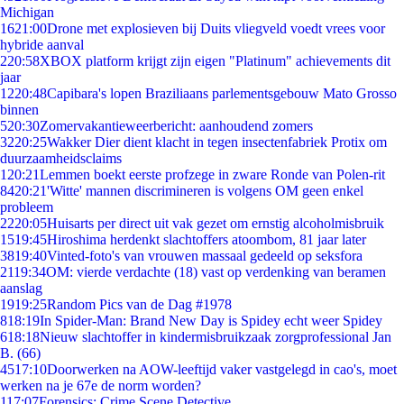
Michigan
16
21:00
Drone met explosieven bij Duits vliegveld voedt vrees voor
hybride aanval
2
20:58
XBOX platform krijgt zijn eigen "Platinum" achievements dit
jaar
12
20:48
Capibara's lopen Braziliaans parlementsgebouw Mato Grosso
binnen
5
20:30
Zomervakantieweerbericht: aanhoudend zomers
32
20:25
Wakker Dier dient klacht in tegen insectenfabriek Protix om
duurzaamheidsclaims
1
20:21
Lemmen boekt eerste profzege in zware Ronde van Polen-rit
84
20:21
'Witte' mannen discrimineren is volgens OM geen enkel
probleem
22
20:05
Huisarts per direct uit vak gezet om ernstig alcoholmisbruik
15
19:45
Hiroshima herdenkt slachtoffers atoombom, 81 jaar later
38
19:40
Vinted-foto's van vrouwen massaal gedeeld op seksfora
21
19:34
OM: vierde verdachte (18) vast op verdenking van beramen
aanslag
19
19:25
Random Pics van de Dag #1978
8
18:19
In Spider-Man: Brand New Day is Spidey echt weer Spidey
6
18:18
Nieuw slachtoffer in kindermisbruikzaak zorgprofessional Jan
B. (66)
45
17:10
Doorwerken na AOW-leeftijd vaker vastgelegd in cao's, moet
werken na je 67e de norm worden?
1
17:07
Forensics: Crime Scene Detective