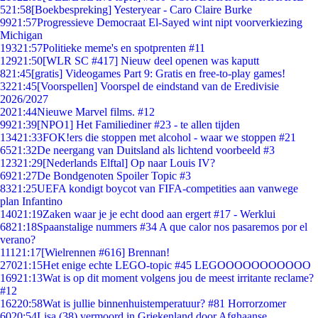
5
21:58
[Boekbespreking] Yesteryear - Caro Claire Burke
99
21:57
Progressieve Democraat El-Sayed wint nipt voorverkiezing
Michigan
193
21:57
Politieke meme's en spotprenten #11
129
21:50
[WLR SC #417] Nieuw deel openen was kaputt
8
21:45
[gratis] Videogames Part 9: Gratis en free-to-play games!
32
21:45
[Voorspellen] Voorspel de eindstand van de Eredivisie
2026/2027
20
21:44
Nieuwe Marvel films. #12
99
21:39
[NPO1] Het Familiediner #23 - te allen tijden
134
21:33
FOK!ers die stoppen met alcohol - waar we stoppen #21
65
21:32
De neergang van Duitsland als lichtend voorbeeld #3
123
21:29
[Nederlands Elftal] Op naar Louis IV?
69
21:27
De Bondgenoten Spoiler Topic #3
83
21:25
UEFA kondigt boycot van FIFA-competities aan vanwege
plan Infantino
140
21:19
Zaken waar je je echt dood aan ergert #17 - Werklui
68
21:18
Spaanstalige nummers #34 A que calor nos pasaremos por el
verano?
111
21:17
[Wielrennen #616] Brennan!
270
21:15
Het enige echte LEGO-topic #45 LEGOOOOOOOOOOO
169
21:13
Wat is op dit moment volgens jou de meest irritante reclame?
#12
162
20:58
Wat is jullie binnenhuistemperatuur? #81 Horrorzomer
60
20:54
Lisa (38) vermoord in Griekenland door Afghaanse