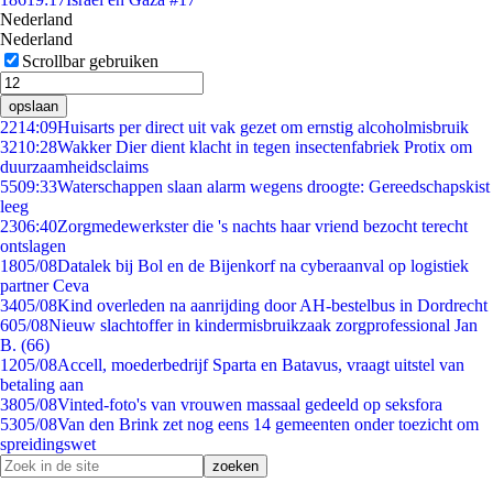
Nederland
Nederland
Scrollbar gebruiken
opslaan
22
14:09
Huisarts per direct uit vak gezet om ernstig alcoholmisbruik
32
10:28
Wakker Dier dient klacht in tegen insectenfabriek Protix om
duurzaamheidsclaims
55
09:33
Waterschappen slaan alarm wegens droogte: Gereedschapskist
leeg
23
06:40
Zorgmedewerkster die 's nachts haar vriend bezocht terecht
ontslagen
18
05/08
Datalek bij Bol en de Bijenkorf na cyberaanval op logistiek
partner Ceva
34
05/08
Kind overleden na aanrijding door AH-bestelbus in Dordrecht
6
05/08
Nieuw slachtoffer in kindermisbruikzaak zorgprofessional Jan
B. (66)
12
05/08
Accell, moederbedrijf Sparta en Batavus, vraagt uitstel van
betaling aan
38
05/08
Vinted-foto's van vrouwen massaal gedeeld op seksfora
53
05/08
Van den Brink zet nog eens 14 gemeenten onder toezicht om
spreidingswet