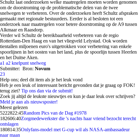
Schultz laat onderzoeken welke maatregelen moeten worden genomen
om de doorstroming op de problematische delen van de twee
snelwegen te verbeteren. Over de onderzoeken heeft Schultz afspraken
gemaakt met regionale bestuurders. Eerder is al besloten tot een
onderzoek naar maatregelen voor betere doorstroming op de A9 tussen
Alkmaar en Raasdorp.
Verder wil Schultz de bereikbaarheid verbeteren van de regio
Rotterdam-Den Haag en van het vliegveld Lelystad. Ook worden
tientallen miljoenen euro's uitgetrokken voor verbetering van enkele
spoorlijnen in het oosten van het land, plus de spoorlijn tussen Heerlen
en het Duitse Aken.
a1
a2
knelpunt
snelweg
Submitter:
Bron:
Novum
23
Help ons; deel dit item als je het leuk vond
Heb je een leuk of interessant bericht gevonden dat je graag op FOK!
terug ziet?
Tip ons dan via de submit!
Zoek jij altijd de leukste nieuwtjes en kun je daar leuk over schrijven?
Meld je aan als nieuwsposter!
Meest gelezen
52228
22:45
Random Pics van de Dag #1978
1826
06:40
Zorgmedewerkster die 's nachts haar vriend bezocht terecht
ontslagen
1808
14:35
Onlyfans-model met G-cup wil als NASA-ambassadeur
naar maan