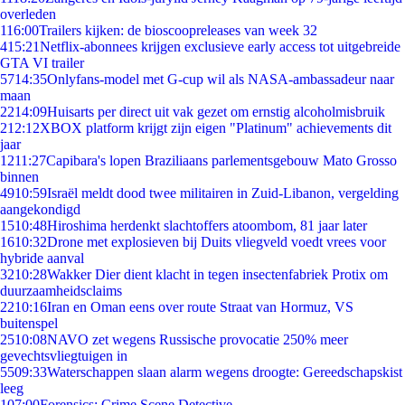
overleden
1
16:00
Trailers kijken: de bioscoopreleases van week 32
4
15:21
Netflix-abonnees krijgen exclusieve early access tot uitgebreide
GTA VI trailer
57
14:35
Onlyfans-model met G-cup wil als NASA-ambassadeur naar
maan
22
14:09
Huisarts per direct uit vak gezet om ernstig alcoholmisbruik
2
12:12
XBOX platform krijgt zijn eigen "Platinum" achievements dit
jaar
12
11:27
Capibara's lopen Braziliaans parlementsgebouw Mato Grosso
binnen
49
10:59
Israël meldt dood twee militairen in Zuid-Libanon, vergelding
aangekondigd
15
10:48
Hiroshima herdenkt slachtoffers atoombom, 81 jaar later
16
10:32
Drone met explosieven bij Duits vliegveld voedt vrees voor
hybride aanval
32
10:28
Wakker Dier dient klacht in tegen insectenfabriek Protix om
duurzaamheidsclaims
22
10:16
Iran en Oman eens over route Straat van Hormuz, VS
buitenspel
25
10:08
NAVO zet wegens Russische provocatie 250% meer
gevechtsvliegtuigen in
55
09:33
Waterschappen slaan alarm wegens droogte: Gereedschapskist
leeg
1
07:00
Forensics: Crime Scene Detective