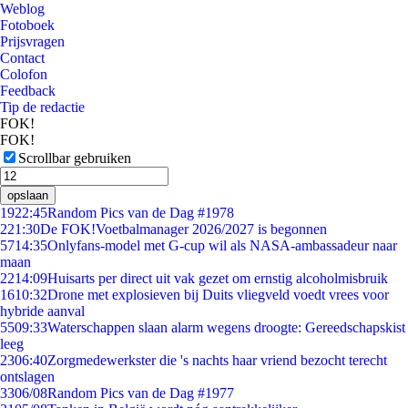
Weblog
Fotoboek
Prijsvragen
Contact
Colofon
Feedback
Tip de redactie
FOK!
FOK!
Scrollbar gebruiken
opslaan
19
22:45
Random Pics van de Dag #1978
2
21:30
De FOK!Voetbalmanager 2026/2027 is begonnen
57
14:35
Onlyfans-model met G-cup wil als NASA-ambassadeur naar
maan
22
14:09
Huisarts per direct uit vak gezet om ernstig alcoholmisbruik
16
10:32
Drone met explosieven bij Duits vliegveld voedt vrees voor
hybride aanval
55
09:33
Waterschappen slaan alarm wegens droogte: Gereedschapskist
leeg
23
06:40
Zorgmedewerkster die 's nachts haar vriend bezocht terecht
ontslagen
33
06/08
Random Pics van de Dag #1977