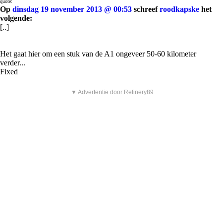
quote:
Op
dinsdag 19 november 2013 @ 00:53
schreef
roodkapske
het
volgende:
[..]
Het gaat hier om een stuk van de A1 ongeveer 50-60 kilometer
verder...
Fixed
▼ Advertentie door Refinery89