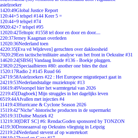
asielzoeker
14
20:49
Global Justice Report
1
20:44
+5 telspel #144 Keer 5 =
1
20:44
+9 telspel #74
99
20:42
+7 telspel #95
120
20:42
Teltopic #1558 tel door en door en door....
2
20:37
Jerney Kaagman overleden
120
20:36
Nederland toen
42
20:35
[Eva vd Wijdeven] geruchten over dakloosheid
70
20:29
Een tactische/militaire analyse van het front in Oekraïne #31
146
20:24
[SBS6] Vandaag Inside #136 - Boekje pluggen.
238
20:22
Speciaalbieren #80: another one bites the dust
15
20:17
Radio 2 #145 Ruud 66
247
19:58
Asielzoekers #22 : Het Europese migratiepact gaat in
242
19:53
Nederlandstalige muziektopic #13
166
19:49
Voorspel hier het warmtegetal van 2026
22
19:45
[Dagboek] Mijn struggles in het dagelijks leven
65
19:44
Afvallen met injecties #4
114
19:43
Hurricane & Cyclone Season 2026
151
19:42
"Niche"-historische producten in de supermarkt
265
19:31
Duitse Muziek #2
132
19:30
[DRT SC] #6: RendacGoden sponsored by TONZON
41
19:30
Droneaanval op Oekrains vliegtuig in Leipzig
221
19:24
Nederland stevent af op watertekort
186
19:17
Israel en Gaza #17