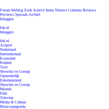
Forum
Weblog
Zoek
Actieve Items
Nieuws
Columns
Reviews
Previews
Specials
Archief
Inloggen
fok.nl
Inloggen
fok.nl
Actueel
Nederland
Internationaal
Economie
Politiek
Tech
Showbiz en Gossip
Opmerkelijk
Entertainment
Showbiz en Gossip
Muziek
Film
Televisie
Media & Cultuur
Bioscoopagenda