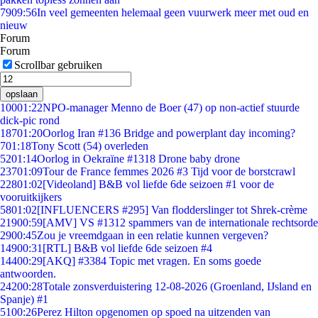
79
09:56
In veel gemeenten helemaal geen vuurwerk meer met oud en
nieuw
Forum
Forum
Scrollbar gebruiken
opslaan
100
01:22
NPO-manager Menno de Boer (47) op non-actief stuurde
dick-pic rond
187
01:20
Oorlog Iran #136 Bridge and powerplant day incoming?
7
01:18
Tony Scott (54) overleden
52
01:14
Oorlog in Oekraïne #1318 Drone baby drone
237
01:09
Tour de France femmes 2026 #3 Tijd voor de borstcrawl
228
01:02
[Videoland] B&B vol liefde 6de seizoen #1 voor de
vooruitkijkers
58
01:02
[INFLUENCERS #295] Van flodderslinger tot Shrek-crème
219
00:59
[AMV] VS #1312 spammers van de internationale rechtsorde
29
00:45
Zou je vreemdgaan in een relatie kunnen vergeven?
149
00:31
[RTL] B&B vol liefde 6de seizoen #4
144
00:29
[AKQ] #3384 Topic met vragen. En soms goede
antwoorden.
242
00:28
Totale zonsverduistering 12-08-2026 (Groenland, IJsland en
Spanje) #1
51
00:26
Perez Hilton opgenomen op spoed na uitzenden van