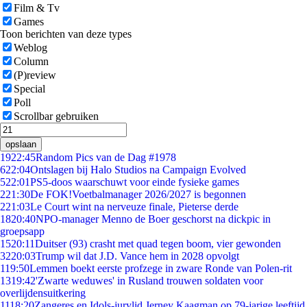
Film & Tv
Games
Toon berichten van deze types
Weblog
Column
(P)review
Special
Poll
Scrollbar gebruiken
opslaan
19
22:45
Random Pics van de Dag #1978
6
22:04
Ontslagen bij Halo Studios na Campaign Evolved
5
22:01
PS5-doos waarschuwt voor einde fysieke games
2
21:30
De FOK!Voetbalmanager 2026/2027 is begonnen
2
21:03
Le Court wint na nerveuze finale, Pieterse derde
18
20:40
NPO-manager Menno de Boer geschorst na dickpic in
groepsapp
15
20:11
Duitser (93) crasht met quad tegen boom, vier gewonden
32
20:03
Trump wil dat J.D. Vance hem in 2028 opvolgt
1
19:50
Lemmen boekt eerste profzege in zware Ronde van Polen-rit
13
19:42
'Zwarte weduwes' in Rusland trouwen soldaten voor
overlijdensuitkering
11
18:20
Zangeres en Idols-jurylid Jerney Kaagman op 79-jarige leeftijd