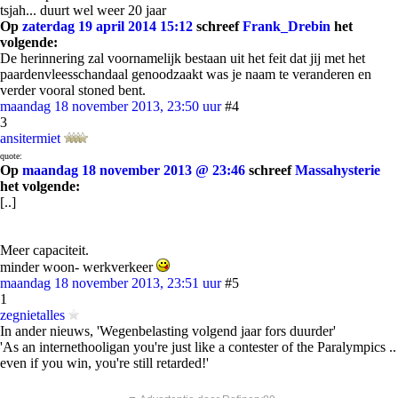
tsjah... duurt wel weer 20 jaar
Op
zaterdag 19 april 2014 15:12
schreef
Frank_Drebin
het
volgende:
De herinnering zal voornamelijk bestaan uit het feit dat jij met het
paardenvleesschandaal genoodzaakt was je naam te veranderen en
verder vooral stoned bent.
maandag 18 november 2013, 23:50 uur
#4
3
ansitermiet
quote:
Op
maandag 18 november 2013 @ 23:46
schreef
Massahysterie
het volgende:
[..]
Meer capaciteit.
minder woon- werkverkeer
maandag 18 november 2013, 23:51 uur
#5
1
zegnietalles
In ander nieuws, 'Wegenbelasting volgend jaar fors duurder'
'As an internethooligan you're just like a contester of the Paralympics ..
even if you win, you're still retarded!'