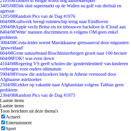
21
05/08
Tanken in België wordt nóg aantrekkelijker
34
05/08
Dirk sluit supermarkt op de Wallen na golf van diefstal en
agressie
12
05/08
Random Pics van de Dag #1976
6
04/08
Kraftwerk brengt ruimteschip terug naar Eindhoven
20
04/08
Apple vecht Britse eis tot inbouwen backdoor in iCloud aan
84
04/08
'Witte' mannen discrimineren is volgens OM geen enkel
probleem
30
04/08
Ceuta-leider noemt Marokkaanse grensaanval door migranten
'gruweldaad'
6
04/08
Grote natuurbrand Boschhuizerbergen groeit naar 100 hectare
6
04/08
FOK! was even down
41
04/08
Regering VS geeft scholen die 'genderidentiteit' van kinderen
verbergen voor ouders ultimatum
59
04/08
Vrouw die asielzoekers hielp in Athene vermoord door
Afghaanse asielzoeker
25
04/08
Lekker op vakantie naar Afghanistan volgens Taliban geen
probleem
23
04/08
Random Pics van de Dag #1975
Laatste items
Laatste items
Toon berichten uit deze thema's
Actueel
Entertainment
Sport