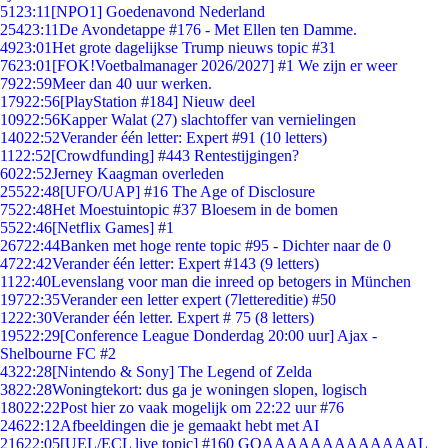
51
23:11
[NPO1] Goedenavond Nederland
254
23:11
De Avondetappe #176 - Met Ellen ten Damme.
49
23:01
Het grote dagelijkse Trump nieuws topic #31
76
23:01
[FOK!Voetbalmanager 2026/2027] #1 We zijn er weer
79
22:59
Meer dan 40 uur werken.
179
22:56
[PlayStation #184] Nieuw deel
109
22:56
Kapper Walat (27) slachtoffer van vernielingen
140
22:52
Verander één letter: Expert #91 (10 letters)
11
22:52
[Crowdfunding] #443 Rentestijgingen?
60
22:52
Jerney Kaagman overleden
255
22:48
[UFO/UAP] #16 The Age of Disclosure
75
22:48
Het Moestuintopic #37 Bloesem in de bomen
55
22:46
[Netflix Games] #1
267
22:44
Banken met hoge rente topic #95 - Dichter naar de 0
47
22:42
Verander één letter: Expert #143 (9 letters)
11
22:40
Levenslang voor man die inreed op betogers in München
197
22:35
Verander een letter expert (7lettereditie) #50
12
22:30
Verander één letter. Expert # 75 (8 letters)
195
22:29
[Conference League Donderdag 20:00 uur] Ajax -
Shelbourne FC #2
43
22:28
[Nintendo & Sony] The Legend of Zelda
38
22:28
Woningtekort: dus ga je woningen slopen, logisch
180
22:22
Post hier zo vaak mogelijk om 22:22 uur #76
246
22:12
Afbeeldingen die je gemaakt hebt met AI
216
22:05
[UEL/ECL live topic] #160 GOAAAAAAAAAAAAAL