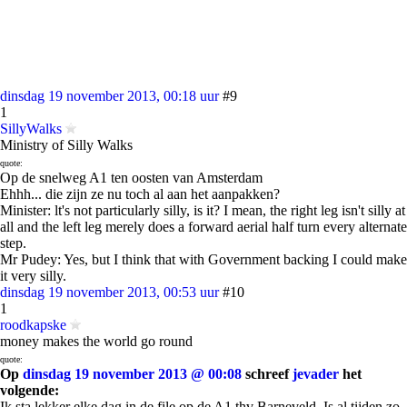
dinsdag 19 november 2013, 00:18 uur
#9
1
SillyWalks
Ministry of Silly Walks
quote:
Op de snelweg A1 ten oosten van Amsterdam
Ehhh... die zijn ze nu toch al aan het aanpakken?
Minister: lt's not particularly silly, is it? I mean, the right leg isn't silly at
all and the left leg merely does a forward aerial half turn every alternate
step.
Mr Pudey: Yes, but I think that with Government backing I could make
it very silly.
dinsdag 19 november 2013, 00:53 uur
#10
1
roodkapske
money makes the world go round
quote:
Op
dinsdag 19 november 2013 @ 00:08
schreef
jevader
het
volgende:
Ik sta lekker elke dag in de file op de A1 thv Barneveld. Is al tijden zo.