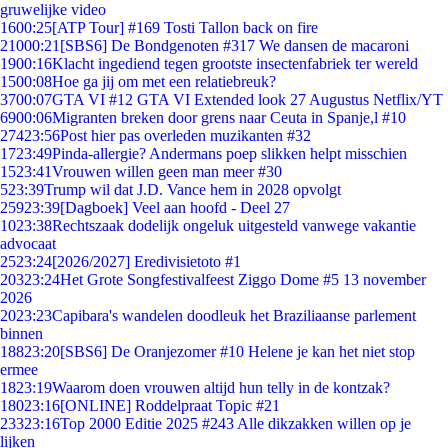
gruwelijke video
16
00:25
[ATP Tour] #169 Tosti Tallon back on fire
210
00:21
[SBS6] De Bondgenoten #317 We dansen de macaroni
19
00:16
Klacht ingediend tegen grootste insectenfabriek ter wereld
15
00:08
Hoe ga jij om met een relatiebreuk?
37
00:07
GTA VI #12 GTA VI Extended look 27 Augustus Netflix/YT
69
00:06
Migranten breken door grens naar Ceuta in Spanje,l #10
274
23:56
Post hier pas overleden muzikanten #32
17
23:49
Pinda-allergie? Andermans poep slikken helpt misschien
15
23:41
Vrouwen willen geen man meer #30
5
23:39
Trump wil dat J.D. Vance hem in 2028 opvolgt
259
23:39
[Dagboek] Veel aan hoofd - Deel 27
10
23:38
Rechtszaak dodelijk ongeluk uitgesteld vanwege vakantie
advocaat
25
23:24
[2026/2027] Eredivisietoto #1
203
23:24
Het Grote Songfestivalfeest Ziggo Dome #5 13 november
2026
20
23:23
Capibara's wandelen doodleuk het Braziliaanse parlement
binnen
188
23:20
[SBS6] De Oranjezomer #10 Helene je kan het niet stop
ermee
18
23:19
Waarom doen vrouwen altijd hun telly in de kontzak?
180
23:16
[ONLINE] Roddelpraat Topic #21
233
23:16
Top 2000 Editie 2025 #243 Alle dikzakken willen op je
lijken