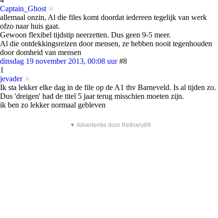
Captain_Ghost
allemaal onzin, Al die files komt doordat iedereen tegelijk van werk
ofzo naar huis gaat.
Gewoon flexibel tijdstip neerzetten. Dus geen 9-5 meer.
Al die ontdekkingsreizen door mensen, ze hebben nooit tegenhouden
door domheid van mensen
dinsdag 19 november 2013, 00:08 uur
#8
1
jevader
Ik sta lekker elke dag in de file op de A1 thv Barneveld. Is al tijden zo.
Dus 'dreigen' had de titel 5 jaar terug misschien moeten zijn.
ik ben zo lekker normaal gebleven
▼ Advertentie door Refinery89