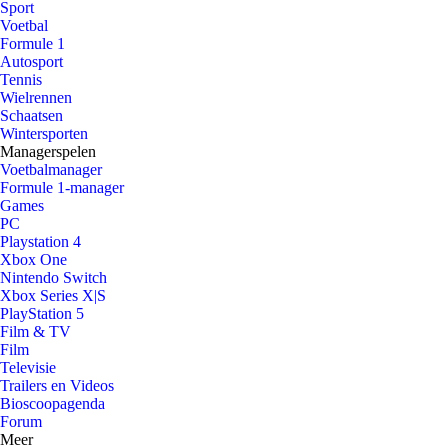
Sport
Voetbal
Formule 1
Autosport
Tennis
Wielrennen
Schaatsen
Wintersporten
Managerspelen
Voetbalmanager
Formule 1-manager
Games
PC
Playstation 4
Xbox One
Nintendo Switch
Xbox Series X|S
PlayStation 5
Film & TV
Film
Televisie
Trailers en Videos
Bioscoopagenda
Forum
Meer