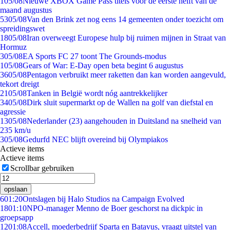
1
05/08
Nieuwe XBOX Game Pass titels voor de eerste helft van de
maand augustus
53
05/08
Van den Brink zet nog eens 14 gemeenten onder toezicht om
spreidingswet
18
05/08
Iran overweegt Europese hulp bij ruimen mijnen in Straat van
Hormuz
3
05/08
EA Sports FC 27 toont The Grounds-modus
1
05/08
Gears of War: E-Day open beta begint 6 augustus
36
05/08
Pentagon verbruikt meer raketten dan kan worden aangevuld,
tekort dreigt
21
05/08
Tanken in België wordt nóg aantrekkelijker
34
05/08
Dirk sluit supermarkt op de Wallen na golf van diefstal en
agressie
13
05/08
Nederlander (23) aangehouden in Duitsland na snelheid van
235 km/u
3
05/08
Gedurfd NEC blijft overeind bij Olympiakos
Actieve items
Actieve items
Scrollbar gebruiken
opslaan
6
01:20
Ontslagen bij Halo Studios na Campaign Evolved
18
01:10
NPO-manager Menno de Boer geschorst na dickpic in
groepsapp
12
01:08
Accell, moederbedrijf Sparta en Batavus, vraagt uitstel van