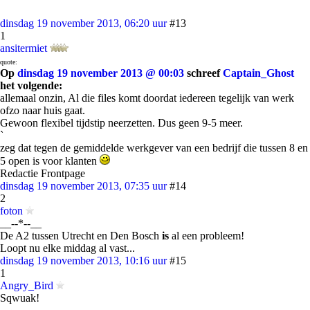
dinsdag 19 november 2013, 06:20 uur
#13
1
ansitermiet
quote:
Op
dinsdag 19 november 2013 @ 00:03
schreef
Captain_Ghost
het volgende:
allemaal onzin, Al die files komt doordat iedereen tegelijk van werk
ofzo naar huis gaat.
Gewoon flexibel tijdstip neerzetten. Dus geen 9-5 meer.
`
zeg dat tegen de gemiddelde werkgever van een bedrijf die tussen 8 en
5 open is voor klanten
Redactie Frontpage
dinsdag 19 november 2013, 07:35 uur
#14
2
foton
__--*--__
De A2 tussen Utrecht en Den Bosch
is
al een probleem!
Loopt nu elke middag al vast...
dinsdag 19 november 2013, 10:16 uur
#15
1
Angry_Bird
Sqwuak!