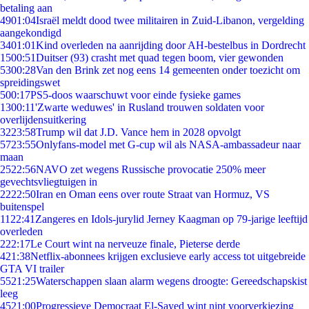
betaling aan
49
01:04
Israël meldt dood twee militairen in Zuid-Libanon, vergelding
aangekondigd
34
01:01
Kind overleden na aanrijding door AH-bestelbus in Dordrecht
15
00:51
Duitser (93) crasht met quad tegen boom, vier gewonden
53
00:28
Van den Brink zet nog eens 14 gemeenten onder toezicht om
spreidingswet
5
00:17
PS5-doos waarschuwt voor einde fysieke games
13
00:11
'Zwarte weduwes' in Rusland trouwen soldaten voor
overlijdensuitkering
32
23:58
Trump wil dat J.D. Vance hem in 2028 opvolgt
57
23:55
Onlyfans-model met G-cup wil als NASA-ambassadeur naar
maan
25
22:56
NAVO zet wegens Russische provocatie 250% meer
gevechtsvliegtuigen in
22
22:50
Iran en Oman eens over route Straat van Hormuz, VS
buitenspel
11
22:41
Zangeres en Idols-jurylid Jerney Kaagman op 79-jarige leeftijd
overleden
2
22:17
Le Court wint na nerveuze finale, Pieterse derde
4
21:38
Netflix-abonnees krijgen exclusieve early access tot uitgebreide
GTA VI trailer
55
21:25
Waterschappen slaan alarm wegens droogte: Gereedschapskist
leeg
45
21:00
Progressieve Democraat El-Sayed wint nipt voorverkiezing