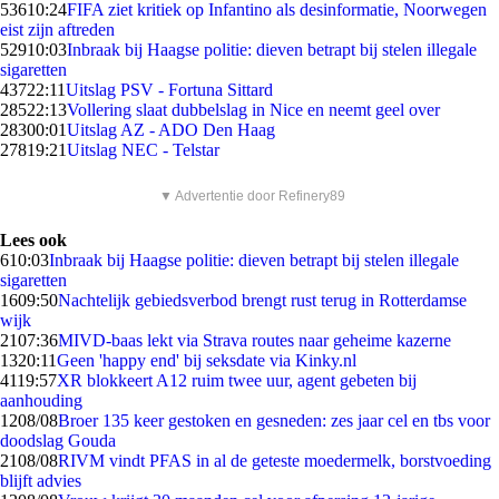
536
10:24
FIFA ziet kritiek op Infantino als desinformatie, Noorwegen
eist zijn aftreden
529
10:03
Inbraak bij Haagse politie: dieven betrapt bij stelen illegale
sigaretten
437
22:11
Uitslag PSV - Fortuna Sittard
285
22:13
Vollering slaat dubbelslag in Nice en neemt geel over
283
00:01
Uitslag AZ - ADO Den Haag
278
19:21
Uitslag NEC - Telstar
▼ Advertentie door Refinery89
Lees ook
6
10:03
Inbraak bij Haagse politie: dieven betrapt bij stelen illegale
sigaretten
16
09:50
Nachtelijk gebiedsverbod brengt rust terug in Rotterdamse
wijk
21
07:36
MIVD-baas lekt via Strava routes naar geheime kazerne
13
20:11
Geen 'happy end' bij seksdate via Kinky.nl
41
19:57
XR blokkeert A12 ruim twee uur, agent gebeten bij
aanhouding
12
08/08
Broer 135 keer gestoken en gesneden: zes jaar cel en tbs voor
doodslag Gouda
21
08/08
RIVM vindt PFAS in al de geteste moedermelk, borstvoeding
blijft advies