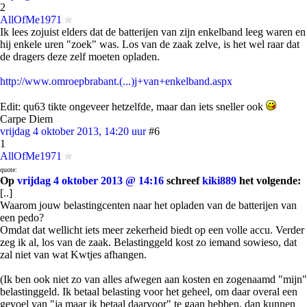
2
AllOfMe1971
Ik lees zojuist elders dat de batterijen van zijn enkelband leeg waren en
hij enkele uren "zoek" was. Los van de zaak zelve, is het wel raar dat
de dragers deze zelf moeten opladen.
http://www.omroepbrabant.(...)j+van+enkelband.aspx
Edit: qu63 tikte ongeveer hetzelfde, maar dan iets sneller ook
Carpe Diem
vrijdag 4 oktober 2013, 14:20 uur
#6
1
AllOfMe1971
quote:
Op
vrijdag 4 oktober 2013 @ 14:16
schreef
kiki889
het volgende:
[..]
Waarom jouw belastingcenten naar het opladen van de batterijen van
een pedo?
Omdat dat wellicht iets meer zekerheid biedt op een volle accu. Verder
zeg ik al, los van de zaak. Belastinggeld kost zo iemand sowieso, dat
zal niet van wat Kwtjes afhangen.
(Ik ben ook niet zo van alles afwegen aan kosten en zogenaamd "mijn"
belastinggeld. Ik betaal belasting voor het geheel, om daar overal een
gevoel van "ja maar ik betaal daarvoor" te gaan hebben, dan kunnen