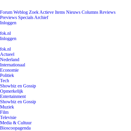
Forum
Weblog
Zoek
Actieve Items
Nieuws
Columns
Reviews
Previews
Specials
Archief
Inloggen
fok.nl
Inloggen
fok.nl
Actueel
Nederland
Internationaal
Economie
Politiek
Tech
Showbiz en Gossip
Opmerkelijk
Entertainment
Showbiz en Gossip
Muziek
Film
Televisie
Media & Cultuur
Bioscoopagenda