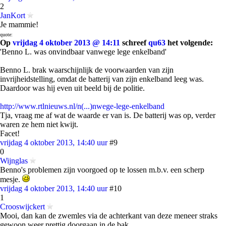
2
JanKort
Je mammie!
quote:
Op
vrijdag 4 oktober 2013 @ 14:11
schreef
qu63
het volgende:
'Benno L. was onvindbaar vanwege lege enkelband'
Benno L. brak waarschijnlijk de voorwaarden van zijn
invrijheidstelling, omdat de batterij van zijn enkelband leeg was.
Daardoor was hij even uit beeld bij de politie.
http://www.rtlnieuws.nl/n(...)nwege-lege-enkelband
Tja, vraag me af wat de waarde er van is. De batterij was op, verder
waren ze hem niet kwijt.
Facet!
vrijdag 4 oktober 2013, 14:40 uur
#9
0
Wijnglas
Benno's problemen zijn voorgoed op te lossen m.b.v. een scherp
mesje.
vrijdag 4 oktober 2013, 14:40 uur
#10
1
Crooswijckert
Mooi, dan kan de zwemles via de achterkant van deze meneer straks
gewoon weer prettig doorgaan in de bak.