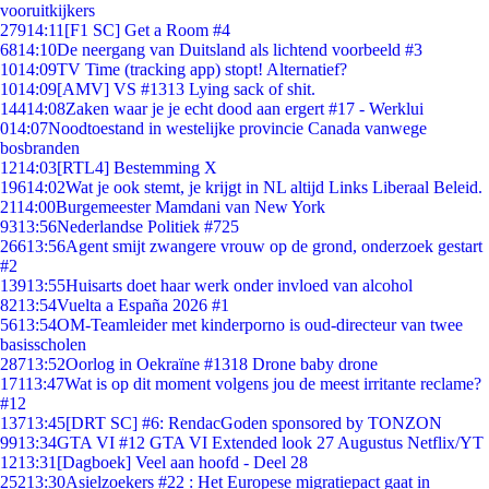
vooruitkijkers
279
14:11
[F1 SC] Get a Room #4
68
14:10
De neergang van Duitsland als lichtend voorbeeld #3
10
14:09
TV Time (tracking app) stopt! Alternatief?
10
14:09
[AMV] VS #1313 Lying sack of shit.
144
14:08
Zaken waar je je echt dood aan ergert #17 - Werklui
0
14:07
Noodtoestand in westelijke provincie Canada vanwege
bosbranden
12
14:03
[RTL4] Bestemming X
196
14:02
Wat je ook stemt, je krijgt in NL altijd Links Liberaal Beleid.
21
14:00
Burgemeester Mamdani van New York
93
13:56
Nederlandse Politiek #725
266
13:56
Agent smijt zwangere vrouw op de grond, onderzoek gestart
#2
139
13:55
Huisarts doet haar werk onder invloed van alcohol
82
13:54
Vuelta a España 2026 #1
56
13:54
OM-Teamleider met kinderporno is oud-directeur van twee
basisscholen
287
13:52
Oorlog in Oekraïne #1318 Drone baby drone
171
13:47
Wat is op dit moment volgens jou de meest irritante reclame?
#12
137
13:45
[DRT SC] #6: RendacGoden sponsored by TONZON
99
13:34
GTA VI #12 GTA VI Extended look 27 Augustus Netflix/YT
12
13:31
[Dagboek] Veel aan hoofd - Deel 28
252
13:30
Asielzoekers #22 : Het Europese migratiepact gaat in