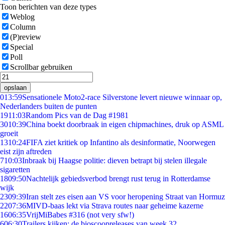
Toon berichten van deze types
Weblog
Column
(P)review
Special
Poll
Scrollbar gebruiken
opslaan
0
13:59
Sensationele Moto2-race Silverstone levert nieuwe winnaar op,
Nederlanders buiten de punten
19
11:03
Random Pics van de Dag #1981
30
10:39
China boekt doorbraak in eigen chipmachines, druk op ASML
groeit
13
10:24
FIFA ziet kritiek op Infantino als desinformatie, Noorwegen
eist zijn aftreden
7
10:03
Inbraak bij Haagse politie: dieven betrapt bij stelen illegale
sigaretten
18
09:50
Nachtelijk gebiedsverbod brengt rust terug in Rotterdamse
wijk
23
09:39
Iran stelt zes eisen aan VS voor heropening Straat van Hormuz
22
07:36
MIVD-baas lekt via Strava routes naar geheime kazerne
16
06:35
VrijMiBabes #316 (not very sfw!)
6
06:30
Trailers kijken: de bioscoopreleases van week 32