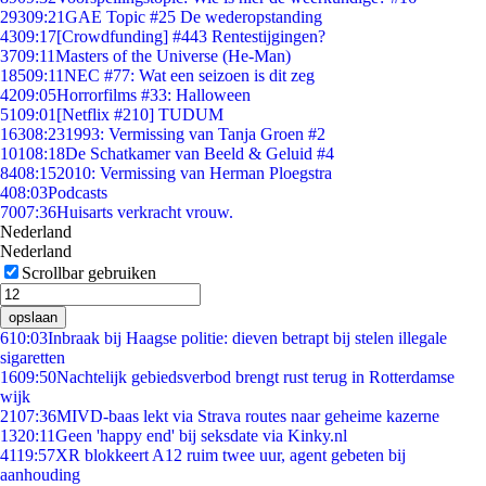
293
09:21
GAE Topic #25 De wederopstanding
43
09:17
[Crowdfunding] #443 Rentestijgingen?
37
09:11
Masters of the Universe (He-Man)
185
09:11
NEC #77: Wat een seizoen is dit zeg
42
09:05
Horrorfilms #33: Halloween
51
09:01
[Netflix #210] TUDUM
163
08:23
1993: Vermissing van Tanja Groen #2
101
08:18
De Schatkamer van Beeld & Geluid #4
84
08:15
2010: Vermissing van Herman Ploegstra
4
08:03
Podcasts
70
07:36
Huisarts verkracht vrouw.
Nederland
Nederland
Scrollbar gebruiken
opslaan
6
10:03
Inbraak bij Haagse politie: dieven betrapt bij stelen illegale
sigaretten
16
09:50
Nachtelijk gebiedsverbod brengt rust terug in Rotterdamse
wijk
21
07:36
MIVD-baas lekt via Strava routes naar geheime kazerne
13
20:11
Geen 'happy end' bij seksdate via Kinky.nl
41
19:57
XR blokkeert A12 ruim twee uur, agent gebeten bij
aanhouding