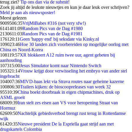
terug ziet?
Tip ons dan via de submit!
Zoek jij altijd de leukste nieuwtjes en kun je daar leuk over schrijven?
Meld je aan als nieuwsposter!
Meest gelezen
90095
06:35
VrijMiBabes #316 (not very sfw!)
61414
01:09
Random Pics van de Dag #1980
21306
11:03
Random Pics van de Dag #1981
1761
20:11
Geen 'happy end' bij seksdate via Kinky.nl
1090
23:46
Hoe 30 landen zich voorbereiden op mogelijke oorlog met
China en Noord-Korea
1081
19:57
XR blokkeert A12 ruim twee uur, agent gebeten bij
aanhouding
1073
15:00
Jesus Simulator komt naar Nintendo Switch
1053
21:14
Vrouw krijgt door verwisseling het embryo van ander stel
ingebracht
1040
07:36
MIVD-baas lekt via Strava routes naar geheime kazerne
1008
06:30
Trailers kijken: de bioscoopreleases van week 32
955
10:39
China boekt doorbraak in eigen chipmachines, druk op
ASML groeit
680
09:39
Iran stelt zes eisen aan VS voor heropening Straat van
Hormuz
626
09:50
Nachtelijk gebiedsverbod brengt rust terug in Rotterdamse
wijk
614
20:35
Nieuwe president De la Espriella gaat strijd aan met
drugskartels Colombia