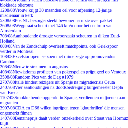
blokkade olieroute
12
08/08
Vrouw krijgt 30 maanden cel voor afpersing 12-jarige
misdienaar in kerk
53
08/08
PostNL-bezorger steekt bewoner na ruzie over pakket
26
08/08
Wegpiraat scheurt met 146 km/u door het centrum van
Amsterdam
7
08/08
Aanhoudende droogte veroorzaakt scheuren in dijken Zuid-
Holland
0
08/08
Van de Zandschulp overleeft matchpoints, ook Griekspoor
verder in Montreal
1
08/08
Excelsior opent seizoen met ruime zege op promovendus
Cambuur
2
08/08
Nieuw te streamen in augustus
4
08/08
Niewiadoma profiteert van pokerspel en grijpt geel op Ventoux
35
08/08
Random Pics van de Dag #1979
27
07/08
Italië hindert reizigers uit Spanje na migratiecrisis Ceuta
24
07/08
Vier aanhoudingen na doodsbedreiging burgemeester Depla
van Breda
11
07/08
Smokkelbende opgerold in Spanje, verdienden miljoenen aan
migranten
39
07/08
CDA en D66 willen ingrijpen tegen 'gluurbrillen' die mensen
ongemerkt filmen
14
07/08
Benzineprijs daalt verder, onzekerheid over Straat van Hormuz
blijft