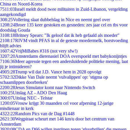
China en Noord-Korea
75
11:03
Israël meldt dood twee militairen in Zuid-Libanon, vergelding
aangekondigd
3
08:25
Vollering slaat dubbelslag in Nice en neemt geel over
12
08:24
Broer 135 keer gestoken en gesneden: zes jaar cel en tbs voor
doodslag Gouda
31
08:18
Britney Spears: "Ik geloof dat ik heb gefaald als moeder"
21
08:17
RIVM vindt PFAS in al de geteste moedermelk, borstvoeding
blijft advies
16
07:42
VrijMiBabes #316 (not very sfw!)
32
07:20
Amsterdams dierenasiel DOA overspoeld met babykonijntjes
71
06:36
Meer agressie tegen een andersluidende politieke mening, laat
jij je intimideren?
49
05:28
Trump wil dat J.D. Vance hem in 2028 opvolgt
57
02:32
Dikke Van Dale neemt 'vulvalippen' op: 'stigma op
schaamlippen doorbreken'
22
00:28
Jesus Simulator komt naar Nintendo Switch
1
00:25
Uitslag AZ - ADO Den Haag
3
00:07
Uitslag NEC - Telstar
12
00:05
Vrouw krijgt 30 maanden cel voor afpersing 12-jarige
misdienaar in kerk
43
22:22
Random Pics van de Dag #1448
26
21:30
Wegpiraat scheurt met 146 km/u door het centrum van
Amsterdam
39
20:08
CDA en D66 willen ingrijpen tegen 'gluurbrillen' die mensen