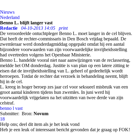
Nieuws
Nederland
Benno L. blijft langer vast
Redactie
04-10-2013 14:05
print
De veroordeelde ontuchtpleger Benno L. moet langer in de cel blijven.
Dat heeft de rechter-commissaris in Den Bosch vrijdag bepaald. De
zwemleraar werd donderdagmiddag opgepakt omdat hij een aantal
bijzondere voorwaarden van zijn voorwaardelijke invrijheidsstelling
had overtreden volgens het Openbaar Ministerie.
Benno L. handelde vooral niet naar aanwijzingen van de reclassering,
meldde het OM donderdag. Justitie is van plan op een latere zitting te
eisen dat de invrijheidsstelling van L. geheel of gedeeltelijk wordt
herroepen. Totdat de rechter dat verzoek in behandeling neemt, blijft
hij in de cel.
L. kreeg in hoger beroep zes jaar cel voor seksueel misbruik van een
groot aantal kinderen tijdens hun zwemles. In juni werd hij
voorwaardelijk vrijgelaten na het uitzitten van twee derde van zijn
celstraf.
benno l
vast
Submitter:
Bron:
Novum
18
Help ons; deel dit item als je het leuk vond
Heb je een leuk of interessant bericht gevonden dat je graag op FOK!