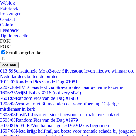
Weblog
Fotoboek
Prijsvragen
Contact
Colofon
Feedback
Tip de redactie
FOK!
FOK!
Scrollbar gebruiken
opslaan
0
13:59
Sensationele Moto2-race Silverstone levert nieuwe winnaar op,
Nederlanders buiten de punten
19
11:03
Random Pics van de Dag #1981
22
07:36
MIVD-baas lekt via Strava routes naar geheime kazerne
16
06:35
VrijMiBabes #316 (not very sfw!)
76
01:09
Random Pics van de Dag #1980
12
08/08
Vrouw krijgt 30 maanden cel voor afpersing 12-jarige
misdienaar in kerk
53
08/08
PostNL-bezorger steekt bewoner na ruzie over pakket
35
08/08
Random Pics van de Dag #1979
2
07/08
De FOK!Voetbalmanager 2026/2027 is begonnen
16
07/08
Meta krijgt half miljard boete voor mentale schade bij jongeren