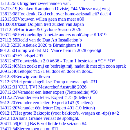
12
13:26
Ik krijg hier zweethanden van.
182
13:19
[Keuken Kampioen Divisie] #44 Vitesse mag weg
136
13:08
Hoe denkt God echt over homo-seksualiteit? deel 4
123
13:03
Vrouwen willen geen man meer #30
9
13:00
Orkaan Dolphin treft zuiden van Japan
117
12:59
Hurricane & Cyclone Season 2026
103
12:58
Het oneindige 'doet-ie anders nooit'-topic # 1819
271
12:55
Beeld van de Dag Art Installation b
10
12:52
EK Atletiek 2026 te Birmingham #1
80
12:50
Trump wil dat J.D. Vance hem in 2028 opvolgt
135
12:47
+7 telspel #95
185
12:43
Touwtrekken 2.0 #636 - Team 1 beste team *G* *O*
105
12:40
Man zoekt mij en bedreigt mij, nadat ik met zijn zoon sprak
209
12:40
Teltopic #1571 tel door en door en door....
59
12:39
Eeuwig voortleven
72
12:37
Het grote dagelijkse Trump nieuws topic #31
160
12:31
[CUL TV] Masterchef Australië 2026
207
12:24
Verander een letter expert (7lettereditie) #50
21
12:22
Verander één letter. Expert # 75 (8 letters)
56
12:20
Verander één letter: Expert #143 (9 letters)
149
12:20
Verander één letter: Expert #91 (10 letters)
69
12:17
Het grote Baktopic (voor bakfoto's, -vragen en -tips) #42
29
12:10
Ariana Grande verlaat de spotlight.
204
11:59
[RTL] B&B vol liefde 6de seizoen #4
154
11:54
Sterren toen en nu #11