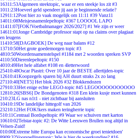
163
11:53
Algemeen steektopic, waar er een steekje los zit #3
10
11:23
Hoeveel geld spendeer jij aan je beginnende relatie?
129
11:12
Post hier zo vaak mogelijk om 11:11 #39 Vanz11
140
11:08
Meisjesnamenlepeltopic #367 LOOOOL LAPO
114
11:07
[FOK!Voetbalmanager 2026/2027] #1 We zijn er weer
146
11:01
Jonge Cambridge professor stapt op na claims over plagiaat
en leugens
114
10:58
[DAGBOEK] De weg naar balans #12
137
10:50
Het grote goedemorgen topic #3
48
10:50
Woordensamenstelspel #1184 met 2 woorden spreken SVP
41
10:50
Dierenlepeltopic #150
40
10:49
Het hele alfabet #108 en 4letterwoord
254
10:48
Oscar Piastri: Over 10 jaar de BESTE allertijden-topic
126
10:41
Koopzegels sparen bij AH duurt straks 2x zo lang
271
10:40
[NET5] Het blok 2026 #32 Blokkendozen
279
10:33
Het enige echte LEGO-topic #45 LEGOOOOOOOOOOO
128
10:26
[SBS6] De Bondgenoten #318 Een klein kusje moet kunnen
2
10:23
LG nas n1t1 - niet zichtbaar bij aansluiten
104
10:19
De landelijke hittegolf van 2026
232
10:12
Het FOK!kers maken teringherrie topic
5
10:11
Centraal Bordspeltopic #9 Waar we schuiven met karton
106
10:02
Telstar-topic #2: De Witte Leeuwen Brullen nog altijd in
Velsen-Zuid!
0
10:00
Extreme hitte Europa kan economische groei tenietdoen'
89
09:32
Voorspellingstopic: Wie is hier de weerkundige? #16