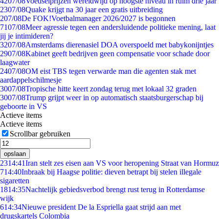
42
07/08
Voedselprijzen wereldwijd op hoogste niveau in ruim drie jaar
23
07/08
Quake krijgt na 30 jaar een gratis uitbreiding
2
07/08
De FOK!Voetbalmanager 2026/2027 is begonnen
71
07/08
Meer agressie tegen een andersluidende politieke mening, laat
jij je intimideren?
32
07/08
Amsterdams dierenasiel DOA overspoeld met babykonijntjes
29
07/08
Kabinet geeft bedrijven geen compensatie voor schade door
laagwater
24
07/08
OM eist TBS tegen verwarde man die agenten stak met
aardappelschilmesje
30
07/08
Tropische hitte keert zondag terug met lokaal 32 graden
30
07/08
Trump grijpt weer in op automatisch staatsburgerschap bij
geboorte in VS
Actieve items
Actieve items
Scrollbar gebruiken
opslaan
23
14:41
Iran stelt zes eisen aan VS voor heropening Straat van Hormuz
7
14:40
Inbraak bij Haagse politie: dieven betrapt bij stelen illegale
sigaretten
18
14:35
Nachtelijk gebiedsverbod brengt rust terug in Rotterdamse
wijk
6
14:34
Nieuwe president De la Espriella gaat strijd aan met
drugskartels Colombia