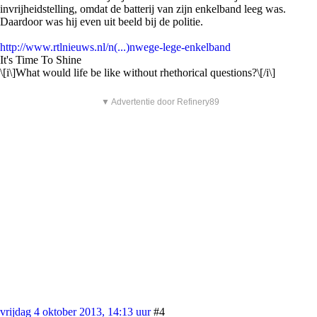
invrijheidstelling, omdat de batterij van zijn enkelband leeg was.
Daardoor was hij even uit beeld bij de politie.
http://www.rtlnieuws.nl/n(...)nwege-lege-enkelband
It's Time To Shine
\[i\]What would life be like without rhethorical questions?\[/i\]
▼ Advertentie door Refinery89
vrijdag 4 oktober 2013, 14:13 uur
#4