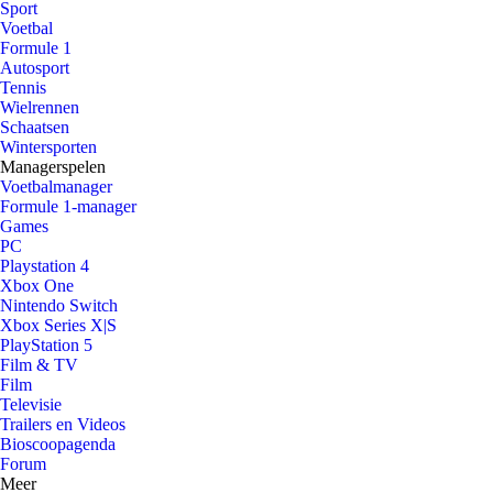
Sport
Voetbal
Formule 1
Autosport
Tennis
Wielrennen
Schaatsen
Wintersporten
Managerspelen
Voetbalmanager
Formule 1-manager
Games
PC
Playstation 4
Xbox One
Nintendo Switch
Xbox Series X|S
PlayStation 5
Film & TV
Film
Televisie
Trailers en Videos
Bioscoopagenda
Forum
Meer