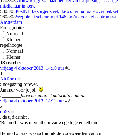
12
08/08
Vrouw krijgt 30 maanden cel voor afpersing 12-jarige
misdienaar in kerk
53
08/08
PostNL-bezorger steekt bewoner na ruzie over pakket
26
08/08
Wegpiraat scheurt met 146 km/u door het centrum van
Amsterdam
Font-grootte:
Normaal
Kleiner
regelhoogte :
Normaal
Kleiner
18 reacties
vrijdag 4 oktober 2013, 14:10 uur
#1
1
AbXorb
Shoegazing forever.
Jammer voor je joh.
I________have become. Comfortably numb.
vrijdag 4 oktober 2013, 14:11 uur
#2
2
qu63
..de tijd drinkt..
'Benno L. was onvindbaar vanwege lege enkelband'
Benno L. brak waarschijnlijk de voorwaarden van zijn