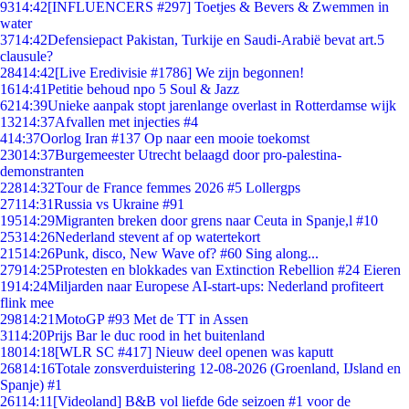
93
14:42
[INFLUENCERS #297] Toetjes & Bevers & Zwemmen in
water
37
14:42
Defensiepact Pakistan, Turkije en Saudi-Arabië bevat art.5
clausule?
284
14:42
[Live Eredivisie #1786] We zijn begonnen!
16
14:41
Petitie behoud npo 5 Soul & Jazz
62
14:39
Unieke aanpak stopt jarenlange overlast in Rotterdamse wijk
132
14:37
Afvallen met injecties #4
4
14:37
Oorlog Iran #137 Op naar een mooie toekomst
230
14:37
Burgemeester Utrecht belaagd door pro-palestina-
demonstranten
228
14:32
Tour de France femmes 2026 #5 Lollergps
271
14:31
Russia vs Ukraine #91
195
14:29
Migranten breken door grens naar Ceuta in Spanje,l #10
253
14:26
Nederland stevent af op watertekort
215
14:26
Punk, disco, New Wave of? #60 Sing along...
279
14:25
Protesten en blokkades van Extinction Rebellion #24 Eieren
19
14:24
Miljarden naar Europese AI-start-ups: Nederland profiteert
flink mee
298
14:21
MotoGP #93 Met de TT in Assen
31
14:20
Prijs Bar le duc rood in het buitenland
180
14:18
[WLR SC #417] Nieuw deel openen was kaputt
268
14:16
Totale zonsverduistering 12-08-2026 (Groenland, IJsland en
Spanje) #1
261
14:11
[Videoland] B&B vol liefde 6de seizoen #1 voor de