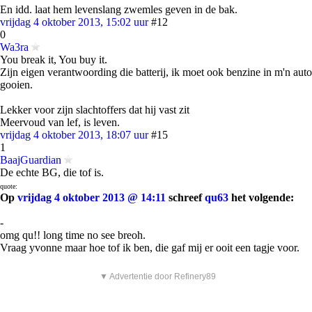
En idd. laat hem levenslang zwemles geven in de bak.
vrijdag 4 oktober 2013, 15:02 uur
#12
0
Wa3ra
You break it, You buy it.
Zijn eigen verantwoording die batterij, ik moet ook benzine in m'n auto
gooien.
Lekker voor zijn slachtoffers dat hij vast zit
Meervoud van lef, is leven.
vrijdag 4 oktober 2013, 18:07 uur
#15
1
BaajGuardian
De echte BG, die tof is.
quote:
Op
vrijdag 4 oktober 2013 @ 14:11
schreef
qu63
het volgende:
-
omg qu!! long time no see breoh.
Vraag yvonne maar hoe tof ik ben, die gaf mij er ooit een tagje voor.
▼ Advertentie door Refinery89