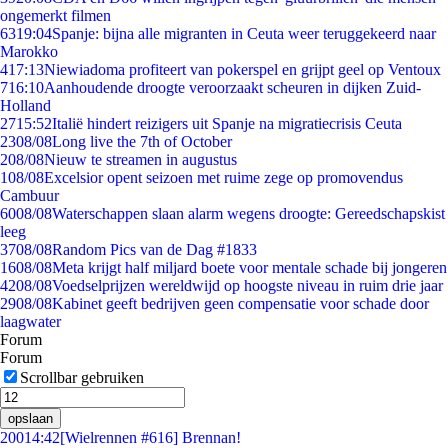
ongemerkt filmen
63
19:04
Spanje: bijna alle migranten in Ceuta weer teruggekeerd naar
Marokko
4
17:13
Niewiadoma profiteert van pokerspel en grijpt geel op Ventoux
7
16:10
Aanhoudende droogte veroorzaakt scheuren in dijken Zuid-
Holland
27
15:52
Italië hindert reizigers uit Spanje na migratiecrisis Ceuta
23
08/08
Long live the 7th of October
2
08/08
Nieuw te streamen in augustus
1
08/08
Excelsior opent seizoen met ruime zege op promovendus
Cambuur
60
08/08
Waterschappen slaan alarm wegens droogte: Gereedschapskist
leeg
37
08/08
Random Pics van de Dag #1833
16
08/08
Meta krijgt half miljard boete voor mentale schade bij jongeren
42
08/08
Voedselprijzen wereldwijd op hoogste niveau in ruim drie jaar
29
08/08
Kabinet geeft bedrijven geen compensatie voor schade door
laagwater
Forum
Forum
Scrollbar gebruiken
opslaan
200
14:42
[Wielrennen #616] Brennan!