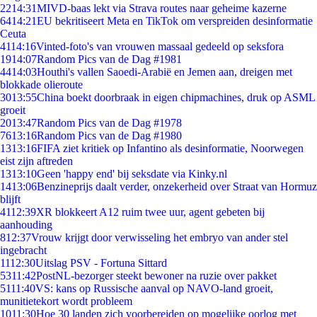
22
14:31
MIVD-baas lekt via Strava routes naar geheime kazerne
64
14:21
EU bekritiseert Meta en TikTok om verspreiden desinformatie
Ceuta
41
14:16
Vinted-foto's van vrouwen massaal gedeeld op seksfora
19
14:07
Random Pics van de Dag #1981
44
14:03
Houthi's vallen Saoedi-Arabië en Jemen aan, dreigen met
blokkade olieroute
30
13:55
China boekt doorbraak in eigen chipmachines, druk op ASML
groeit
20
13:47
Random Pics van de Dag #1978
76
13:16
Random Pics van de Dag #1980
13
13:16
FIFA ziet kritiek op Infantino als desinformatie, Noorwegen
eist zijn aftreden
13
13:10
Geen 'happy end' bij seksdate via Kinky.nl
14
13:06
Benzineprijs daalt verder, onzekerheid over Straat van Hormuz
blijft
41
12:39
XR blokkeert A12 ruim twee uur, agent gebeten bij
aanhouding
8
12:37
Vrouw krijgt door verwisseling het embryo van ander stel
ingebracht
11
12:30
Uitslag PSV - Fortuna Sittard
53
11:42
PostNL-bezorger steekt bewoner na ruzie over pakket
51
11:40
VS: kans op Russische aanval op NAVO-land groeit,
munitietekort wordt probleem
10
11:30
Hoe 30 landen zich voorbereiden op mogelijke oorlog met