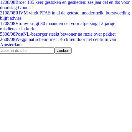
12
08/08
Broer 135 keer gestoken en gesneden: zes jaar cel en tbs voor
doodslag Gouda
21
08/08
RIVM vindt PFAS in al de geteste moedermelk, borstvoeding
blijft advies
12
08/08
Vrouw krijgt 30 maanden cel voor afpersing 12-jarige
misdienaar in kerk
53
08/08
PostNL-bezorger steekt bewoner na ruzie over pakket
26
08/08
Wegpiraat scheurt met 146 km/u door het centrum van
Amsterdam