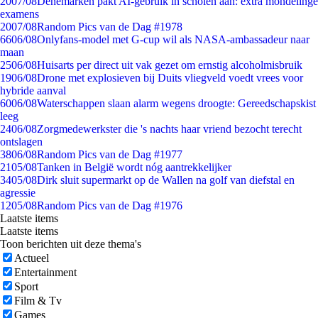
20
07/08
Denemarken pakt AI-gebruik in scholen aan: extra mondelinge
examens
20
07/08
Random Pics van de Dag #1978
66
06/08
Onlyfans-model met G-cup wil als NASA-ambassadeur naar
maan
25
06/08
Huisarts per direct uit vak gezet om ernstig alcoholmisbruik
19
06/08
Drone met explosieven bij Duits vliegveld voedt vrees voor
hybride aanval
60
06/08
Waterschappen slaan alarm wegens droogte: Gereedschapskist
leeg
24
06/08
Zorgmedewerkster die 's nachts haar vriend bezocht terecht
ontslagen
38
06/08
Random Pics van de Dag #1977
21
05/08
Tanken in België wordt nóg aantrekkelijker
34
05/08
Dirk sluit supermarkt op de Wallen na golf van diefstal en
agressie
12
05/08
Random Pics van de Dag #1976
Laatste items
Laatste items
Toon berichten uit deze thema's
Actueel
Entertainment
Sport
Film & Tv
Games