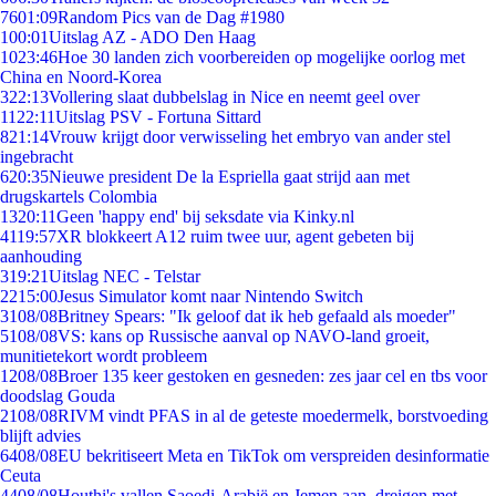
76
01:09
Random Pics van de Dag #1980
1
00:01
Uitslag AZ - ADO Den Haag
10
23:46
Hoe 30 landen zich voorbereiden op mogelijke oorlog met
China en Noord-Korea
3
22:13
Vollering slaat dubbelslag in Nice en neemt geel over
11
22:11
Uitslag PSV - Fortuna Sittard
8
21:14
Vrouw krijgt door verwisseling het embryo van ander stel
ingebracht
6
20:35
Nieuwe president De la Espriella gaat strijd aan met
drugskartels Colombia
13
20:11
Geen 'happy end' bij seksdate via Kinky.nl
41
19:57
XR blokkeert A12 ruim twee uur, agent gebeten bij
aanhouding
3
19:21
Uitslag NEC - Telstar
22
15:00
Jesus Simulator komt naar Nintendo Switch
31
08/08
Britney Spears: "Ik geloof dat ik heb gefaald als moeder"
51
08/08
VS: kans op Russische aanval op NAVO-land groeit,
munitietekort wordt probleem
12
08/08
Broer 135 keer gestoken en gesneden: zes jaar cel en tbs voor
doodslag Gouda
21
08/08
RIVM vindt PFAS in al de geteste moedermelk, borstvoeding
blijft advies
64
08/08
EU bekritiseert Meta en TikTok om verspreiden desinformatie
Ceuta
44
08/08
Houthi's vallen Saoedi-Arabië en Jemen aan, dreigen met