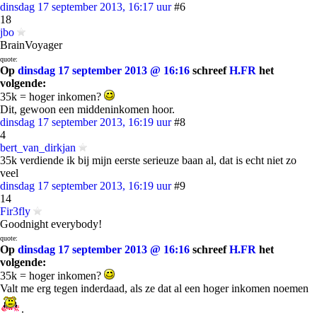
dinsdag 17 september 2013, 16:17 uur
#6
18
jbo
BrainVoyager
quote:
Op
dinsdag 17 september 2013 @ 16:16
schreef
H.FR
het
volgende:
35k = hoger inkomen?
Dit, gewoon een middeninkomen hoor.
dinsdag 17 september 2013, 16:19 uur
#8
4
bert_van_dirkjan
35k verdiende ik bij mijn eerste serieuze baan al, dat is echt niet zo
veel
dinsdag 17 september 2013, 16:19 uur
#9
14
Fir3fly
Goodnight everybody!
quote:
Op
dinsdag 17 september 2013 @ 16:16
schreef
H.FR
het
volgende:
35k = hoger inkomen?
Valt me erg tegen inderdaad, als ze dat al een hoger inkomen noemen
.