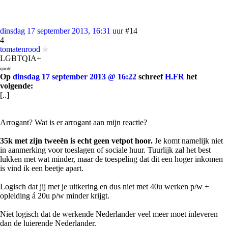
dinsdag 17 september 2013, 16:31 uur
#14
4
tomatenrood
LGBTQIA+
quote:
Op
dinsdag 17 september 2013 @ 16:22
schreef
H.FR
het
volgende:
[..]
Arrogant? Wat is er arrogant aan mijn reactie?
35k met zijn tweeën is echt geen vetpot hoor.
Je komt namelijk niet
in aanmerking voor toeslagen of sociale huur. Tuurlijk zal het best
lukken met wat minder, maar de toespeling dat dit een hoger inkomen
is vind ik een beetje apart.
Logisch dat jij met je uitkering en dus niet met 40u werken p/w +
opleiding á 20u p/w minder krijgt.
Niet logisch dat de werkende Nederlander veel meer moet inleveren
dan de luierende Nederlander.