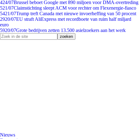
4
24/07
Brussel beboet Google met 890 miljoen voor DMA-overtreding
5
21/07
Claimstichting sleept ACM voor rechter om Flexenergie-fiasco
54
21/07
Trump treft Canada met nieuwe invoerheffing van 50 procent
29
20/07
EU straft AliExpress met recordboete van ruim half miljard
euro
59
20/07
Grote bedrijven zetten 13.500 asielzoekers aan het werk
Nieuws