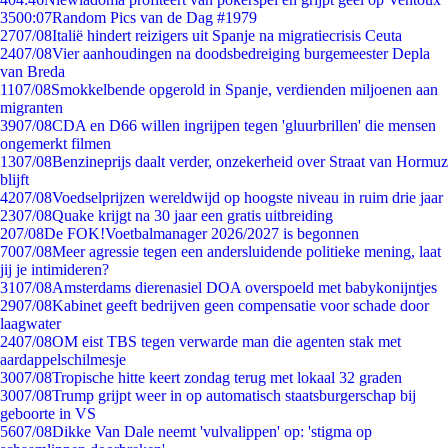
35
00:07
Random Pics van de Dag #1979
27
07/08
Italië hindert reizigers uit Spanje na migratiecrisis Ceuta
24
07/08
Vier aanhoudingen na doodsbedreiging burgemeester Depla
van Breda
11
07/08
Smokkelbende opgerold in Spanje, verdienden miljoenen aan
migranten
39
07/08
CDA en D66 willen ingrijpen tegen 'gluurbrillen' die mensen
ongemerkt filmen
13
07/08
Benzineprijs daalt verder, onzekerheid over Straat van Hormuz
blijft
42
07/08
Voedselprijzen wereldwijd op hoogste niveau in ruim drie jaar
23
07/08
Quake krijgt na 30 jaar een gratis uitbreiding
2
07/08
De FOK!Voetbalmanager 2026/2027 is begonnen
70
07/08
Meer agressie tegen een andersluidende politieke mening, laat
jij je intimideren?
31
07/08
Amsterdams dierenasiel DOA overspoeld met babykonijntjes
29
07/08
Kabinet geeft bedrijven geen compensatie voor schade door
laagwater
24
07/08
OM eist TBS tegen verwarde man die agenten stak met
aardappelschilmesje
30
07/08
Tropische hitte keert zondag terug met lokaal 32 graden
30
07/08
Trump grijpt weer in op automatisch staatsburgerschap bij
geboorte in VS
56
07/08
Dikke Van Dale neemt 'vulvalippen' op: 'stigma op