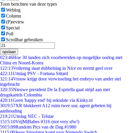
Toon berichten van deze types
Weblog
Column
(P)review
Special
Poll
Scrollbar gebruiken
opslaan
0
23:46
Hoe 30 landen zich voorbereiden op mogelijke oorlog met
China en Noord-Korea
1
22:13
Vollering slaat dubbelslag in Nice en neemt geel over
4
22:11
Uitslag PSV - Fortuna Sittard
3
21:14
Vrouw krijgt door verwisseling het embryo van ander stel
ingebracht
3
20:35
Nieuwe president De la Espriella gaat strijd aan met
drugskartels Colombia
4
20:11
Geen 'happy end' bij seksdate via Kinky.nl
30
19:57
XR blokkeert A12 ruim twee uur, agent gebeten bij
aanhouding
2
19:21
Uitslag NEC - Telstar
15
15:10
VrijMiBabes #316 (not very sfw!)
59
15:09
Random Pics van de Dag #1980
21
15:00
Jesus Simulator komt naar Nintendo Switch