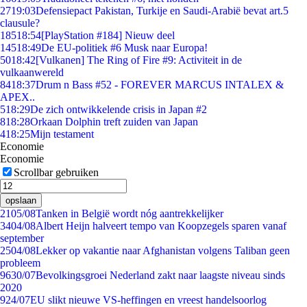
27
19:03
Defensiepact Pakistan, Turkije en Saudi-Arabië bevat art.5
clausule?
185
18:54
[PlayStation #184] Nieuw deel
145
18:49
De EU-politiek #6 Musk naar Europa!
50
18:42
[Vulkanen] The Ring of Fire #9: Activiteit in de
vulkaanwereld
84
18:37
Drum n Bass #52 - FOREVER MARCUS INTALEX &
APEX..
5
18:29
De zich ontwikkelende crisis in Japan #2
8
18:28
Orkaan Dolphin treft zuiden van Japan
4
18:25
Mijn testament
Economie
Economie
Scrollbar gebruiken
opslaan
21
05/08
Tanken in België wordt nóg aantrekkelijker
34
04/08
Albert Heijn halveert tempo van Koopzegels sparen vanaf
september
25
04/08
Lekker op vakantie naar Afghanistan volgens Taliban geen
probleem
96
30/07
Bevolkingsgroei Nederland zakt naar laagste niveau sinds
2020
9
24/07
EU slikt nieuwe VS-heffingen en vreest handelsoorlog