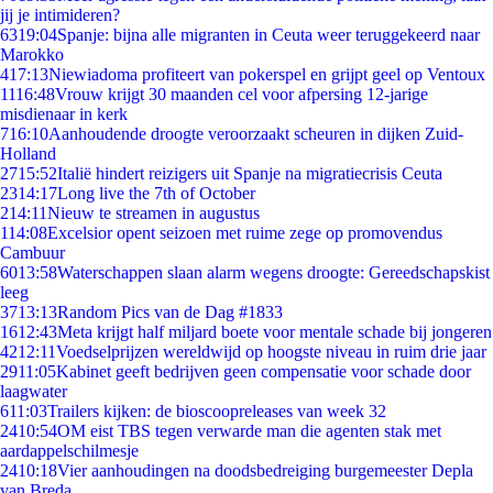
jij je intimideren?
63
19:04
Spanje: bijna alle migranten in Ceuta weer teruggekeerd naar
Marokko
4
17:13
Niewiadoma profiteert van pokerspel en grijpt geel op Ventoux
11
16:48
Vrouw krijgt 30 maanden cel voor afpersing 12-jarige
misdienaar in kerk
7
16:10
Aanhoudende droogte veroorzaakt scheuren in dijken Zuid-
Holland
27
15:52
Italië hindert reizigers uit Spanje na migratiecrisis Ceuta
23
14:17
Long live the 7th of October
2
14:11
Nieuw te streamen in augustus
1
14:08
Excelsior opent seizoen met ruime zege op promovendus
Cambuur
60
13:58
Waterschappen slaan alarm wegens droogte: Gereedschapskist
leeg
37
13:13
Random Pics van de Dag #1833
16
12:43
Meta krijgt half miljard boete voor mentale schade bij jongeren
42
12:11
Voedselprijzen wereldwijd op hoogste niveau in ruim drie jaar
29
11:05
Kabinet geeft bedrijven geen compensatie voor schade door
laagwater
6
11:03
Trailers kijken: de bioscoopreleases van week 32
24
10:54
OM eist TBS tegen verwarde man die agenten stak met
aardappelschilmesje
24
10:18
Vier aanhoudingen na doodsbedreiging burgemeester Depla
van Breda