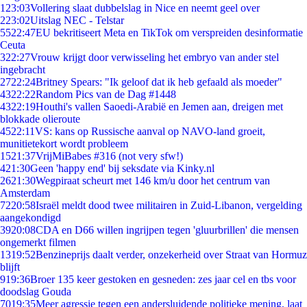
1
23:03
Vollering slaat dubbelslag in Nice en neemt geel over
2
23:02
Uitslag NEC - Telstar
55
22:47
EU bekritiseert Meta en TikTok om verspreiden desinformatie
Ceuta
3
22:27
Vrouw krijgt door verwisseling het embryo van ander stel
ingebracht
27
22:24
Britney Spears: "Ik geloof dat ik heb gefaald als moeder"
43
22:22
Random Pics van de Dag #1448
43
22:19
Houthi's vallen Saoedi-Arabië en Jemen aan, dreigen met
blokkade olieroute
45
22:11
VS: kans op Russische aanval op NAVO-land groeit,
munitietekort wordt probleem
15
21:37
VrijMiBabes #316 (not very sfw!)
4
21:30
Geen 'happy end' bij seksdate via Kinky.nl
26
21:30
Wegpiraat scheurt met 146 km/u door het centrum van
Amsterdam
72
20:58
Israël meldt dood twee militairen in Zuid-Libanon, vergelding
aangekondigd
39
20:08
CDA en D66 willen ingrijpen tegen 'gluurbrillen' die mensen
ongemerkt filmen
13
19:52
Benzineprijs daalt verder, onzekerheid over Straat van Hormuz
blijft
9
19:36
Broer 135 keer gestoken en gesneden: zes jaar cel en tbs voor
doodslag Gouda
70
19:35
Meer agressie tegen een andersluidende politieke mening, laat