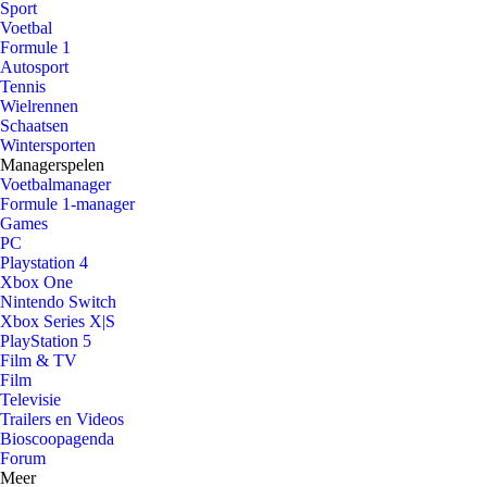
Sport
Voetbal
Formule 1
Autosport
Tennis
Wielrennen
Schaatsen
Wintersporten
Managerspelen
Voetbalmanager
Formule 1-manager
Games
PC
Playstation 4
Xbox One
Nintendo Switch
Xbox Series X|S
PlayStation 5
Film & TV
Film
Televisie
Trailers en Videos
Bioscoopagenda
Forum
Meer