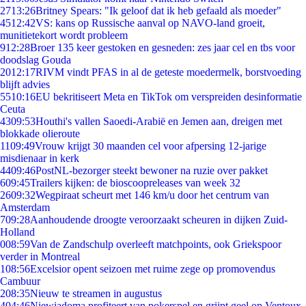
27
13:26
Britney Spears: "Ik geloof dat ik heb gefaald als moeder"
45
12:42
VS: kans op Russische aanval op NAVO-land groeit,
munitietekort wordt probleem
9
12:28
Broer 135 keer gestoken en gesneden: zes jaar cel en tbs voor
doodslag Gouda
20
12:17
RIVM vindt PFAS in al de geteste moedermelk, borstvoeding
blijft advies
55
10:16
EU bekritiseert Meta en TikTok om verspreiden desinformatie
Ceuta
43
09:53
Houthi's vallen Saoedi-Arabië en Jemen aan, dreigen met
blokkade olieroute
11
09:49
Vrouw krijgt 30 maanden cel voor afpersing 12-jarige
misdienaar in kerk
44
09:46
PostNL-bezorger steekt bewoner na ruzie over pakket
6
09:45
Trailers kijken: de bioscoopreleases van week 32
26
09:32
Wegpiraat scheurt met 146 km/u door het centrum van
Amsterdam
7
09:28
Aanhoudende droogte veroorzaakt scheuren in dijken Zuid-
Holland
0
08:59
Van de Zandschulp overleeft matchpoints, ook Griekspoor
verder in Montreal
1
08:56
Excelsior opent seizoen met ruime zege op promovendus
Cambuur
2
08:35
Nieuw te streamen in augustus
4
04:46
Niewiadoma profiteert van pokerspel en grijpt geel op Ventoux