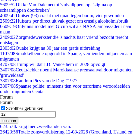
56
09:52
Dikke Van Dale neemt 'vulvalippen' op: 'stigma op
schaamlippen doorbreken'
40
09:42
Duitser (93) crasht met quad tegen boom, vier gewonden
25
09:22
Huisarts per direct uit vak gezet om ernstig alcoholmisbruik
66
09:19
Onlyfans-model met G-cup wil als NASA-ambassadeur naar
maan
24
09:02
Zorgmedewerkster die 's nachts haar vriend bezocht terecht
ontslagen
23
03:02
Quake krijgt na 30 jaar een gratis uitbreiding
11
07/08
Smokkelbende opgerold in Spanje, verdienden miljoenen aan
migranten
47
07/08
Trump wil dat J.D. Vance hem in 2028 opvolgt
34
07/08
Ceuta-leider noemt Marokkaanse grensaanval door migranten
'gruweldaad'
38
07/08
Random Pics van de Dag #1977
38
07/08
Spaanse politie: minstens tien voor terrorisme veroordeelden
onder migranten Ceuta
Forum
Forum
Scrollbar gebruiken
opslaan
6
23:57
Ik krijg hier zweethanden van.
264
23:56
Totale zonsverduistering 12-08-2026 (Groenland, IJsland en