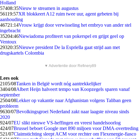
Holland
574
08:35
Nieuw te streamen in augustus
561
19:57
XR blokkeert A12 ruim twee uur, agent gebeten bij
aanhouding
467
21:14
Vrouw krijgt door verwisseling het embryo van ander stel
ingebracht
352
04:46
Niewiadoma profiteert van pokerspel en grijpt geel op
Ventoux
293
20:35
Nieuwe president De la Espriella gaat strijd aan met
drugskartels Colombia
▼ Advertentie door Refinery89
Lees ook
21
05/08
Tanken in België wordt nóg aantrekkelijker
34
04/08
Albert Heijn halveert tempo van Koopzegels sparen vanaf
september
25
04/08
Lekker op vakantie naar Afghanistan volgens Taliban geen
probleem
96
30/07
Bevolkingsgroei Nederland zakt naar laagste niveau sinds
2020
9
24/07
EU slikt nieuwe VS-heffingen en vreest handelsoorlog
4
24/07
Brussel beboet Google met 890 miljoen voor DMA-overtreding
5
21/07
Claimstichting sleept ACM voor rechter om Flexenergie-fiasco