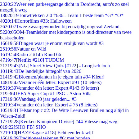
23
20:22
Weer een parkeergarage dicht in Dordrecht, auto's zo snel
mogelijk weg
180
20:19
Touwtrekken 2.0 #636 - Team 1 beste team *G* *O*
40
20:14
Horrorfilms #33: Halloween
26
20:07
Twee zwaargewonden bij eenzijdig ongeval Zeeland.
52
20:05
OM-Teamleider met kinderporno is oud-directeur van twee
basisscholen
166
19:58
Dingen waar je enorm vrolijk van wordt #3
25
19:56
Natuur en Wild
16
19:54
Radio 2 #145 Ruud 66
47
19:47
[Netflix #210] TUDUM
212
19:43
[NL] Street View Quiz [#122] - Loogisch toch
101
19:43
De landelijke hittegolf van 2026
214
19:42
Bloemen/planten in je eigen tuin #94 Kleur!
148
19:42
Verander één letter: Expert #91 (10 letters)
55
19:39
Verander één letter: Expert #143 (9 letters)
2
19:36
UEFA Super Cup #1 PSG - Aston Villa
173
19:36
Vandaag 40 jaar geleden... #3
20
19:34
Verander één letter. Expert # 75 (8 letters)
105
19:31
Telstar-topic #2: De Witte Leeuwen Brullen nog altijd in
Velsen-Zuid!
177
19:28
[Keuken Kampioen Divisie] #44 Vitesse mag weg
0
19:22
[SHO FB] SHO
72
19:10
[HAZES-gate #118] Echt een leuk wijf
166
19:09
Traditioneel tekenen #6; met honden