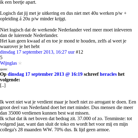
ik een beetje apart.
Logisch dat jij met je uitkering en dus niet met 40u werken p/w +
opleiding á 20u p/w minder krijgt.
Niet logisch dat de werkende Nederlander veel meer moet inleveren
dan de luierende Nederlander.
Het kan geen kwaad af en toe je mond te houden, zelfs al weet je
waarover je het hebt
dinsdag 17 september 2013, 16:27 uur
#12
5
Wijnglas
quote:
Op
dinsdag 17 september 2013 @ 16:19
schreef
heracles
het
volgende:
[..]
Ik weet niet wat je verdient maar je hoeft niet zo arrogant te doen. Een
groot deel van Nederland doet het met minder. Dus mensen die meer
dan 35000 verdienen kunnen best wat missen.
Ik schat dat ik net boven dat bedrag zit. 37.000 of zo. Tenminste: tot
volgend jaar, want dan sluit de toko en wordt het voor mij en mijn
collega's 28 maanden WW. 70% dus. Ik lijd geen armoe.