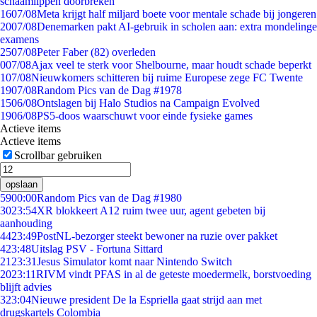
schaamlippen doorbreken'
16
07/08
Meta krijgt half miljard boete voor mentale schade bij jongeren
20
07/08
Denemarken pakt AI-gebruik in scholen aan: extra mondelinge
examens
25
07/08
Peter Faber (82) overleden
0
07/08
Ajax veel te sterk voor Shelbourne, maar houdt schade beperkt
1
07/08
Nieuwkomers schitteren bij ruime Europese zege FC Twente
19
07/08
Random Pics van de Dag #1978
15
06/08
Ontslagen bij Halo Studios na Campaign Evolved
19
06/08
PS5-doos waarschuwt voor einde fysieke games
Actieve items
Actieve items
Scrollbar gebruiken
opslaan
59
00:00
Random Pics van de Dag #1980
30
23:54
XR blokkeert A12 ruim twee uur, agent gebeten bij
aanhouding
44
23:49
PostNL-bezorger steekt bewoner na ruzie over pakket
4
23:48
Uitslag PSV - Fortuna Sittard
21
23:31
Jesus Simulator komt naar Nintendo Switch
20
23:11
RIVM vindt PFAS in al de geteste moedermelk, borstvoeding
blijft advies
3
23:04
Nieuwe president De la Espriella gaat strijd aan met
drugskartels Colombia