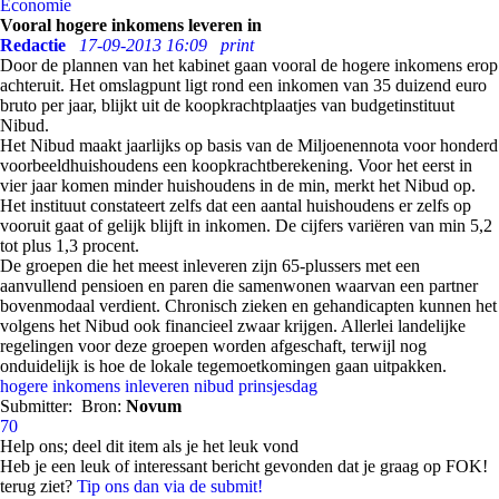
Economie
Vooral hogere inkomens leveren in
Redactie
17-09-2013 16:09
print
Door de plannen van het kabinet gaan vooral de hogere inkomens erop
achteruit. Het omslagpunt ligt rond een inkomen van 35 duizend euro
bruto per jaar, blijkt uit de koopkrachtplaatjes van budgetinstituut
Nibud.
Het Nibud maakt jaarlijks op basis van de Miljoenennota voor honderd
voorbeeldhuishoudens een koopkrachtberekening. Voor het eerst in
vier jaar komen minder huishoudens in de min, merkt het Nibud op.
Het instituut constateert zelfs dat een aantal huishoudens er zelfs op
vooruit gaat of gelijk blijft in inkomen. De cijfers variëren van min 5,2
tot plus 1,3 procent.
De groepen die het meest inleveren zijn 65-plussers met een
aanvullend pensioen en paren die samenwonen waarvan een partner
bovenmodaal verdient. Chronisch zieken en gehandicapten kunnen het
volgens het Nibud ook financieel zwaar krijgen. Allerlei landelijke
regelingen voor deze groepen worden afgeschaft, terwijl nog
onduidelijk is hoe de lokale tegemoetkomingen gaan uitpakken.
hogere inkomens
inleveren
nibud
prinsjesdag
Submitter:
Bron:
Novum
70
Help ons; deel dit item als je het leuk vond
Heb je een leuk of interessant bericht gevonden dat je graag op FOK!
terug ziet?
Tip ons dan via de submit!