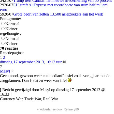
54
21/07
Trump treft Canada met nieuwe invoerheffing van 50 procent
29
20/07
EU straft AliExpress met recordboete van ruim half miljard
euro
59
20/07
Grote bedrijven zetten 13.500 asielzoekers aan het werk
Font-grootte:
Normaal
Kleiner
regelhoogte :
Normaal
Kleiner
70 reacties
Reactiepagina:
1
2
dinsdag 17 september 2013, 16:12 uur
#1
7
Masyl
Geen nood, gewoon weer een mediaoffensief zoals vorig jaar met de
zorgplannen. Dan is dat zo weer van tafel
[ Bericht gewijzigd door Masyl op dinsdag 17 september 2013 @
16:33 ]
Currency War, Trade War, Real War
▼ Advertentie door Refinery89