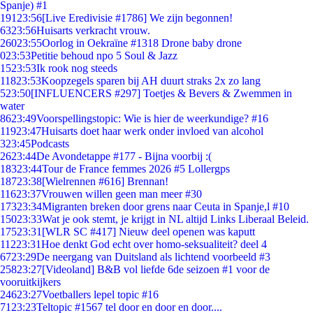
Spanje) #1
191
23:56
[Live Eredivisie #1786] We zijn begonnen!
63
23:56
Huisarts verkracht vrouw.
260
23:55
Oorlog in Oekraïne #1318 Drone baby drone
0
23:53
Petitie behoud npo 5 Soul & Jazz
15
23:53
Ik rook nog steeds
118
23:53
Koopzegels sparen bij AH duurt straks 2x zo lang
5
23:50
[INFLUENCERS #297] Toetjes & Bevers & Zwemmen in
water
86
23:49
Voorspellingstopic: Wie is hier de weerkundige? #16
119
23:47
Huisarts doet haar werk onder invloed van alcohol
3
23:45
Podcasts
26
23:44
De Avondetappe #177 - Bijna voorbij :(
183
23:44
Tour de France femmes 2026 #5 Lollergps
187
23:38
[Wielrennen #616] Brennan!
116
23:37
Vrouwen willen geen man meer #30
173
23:34
Migranten breken door grens naar Ceuta in Spanje,l #10
150
23:33
Wat je ook stemt, je krijgt in NL altijd Links Liberaal Beleid.
175
23:31
[WLR SC #417] Nieuw deel openen was kaputt
112
23:31
Hoe denkt God echt over homo-seksualiteit? deel 4
67
23:29
De neergang van Duitsland als lichtend voorbeeld #3
258
23:27
[Videoland] B&B vol liefde 6de seizoen #1 voor de
vooruitkijkers
246
23:27
Voetballers lepel topic #16
71
23:23
Teltopic #1567 tel door en door en door....