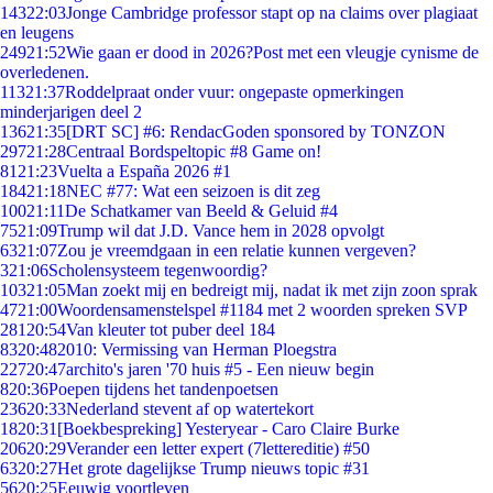
143
22:03
Jonge Cambridge professor stapt op na claims over plagiaat
en leugens
249
21:52
Wie gaan er dood in 2026?Post met een vleugje cynisme de
overledenen.
113
21:37
Roddelpraat onder vuur: ongepaste opmerkingen
minderjarigen deel 2
136
21:35
[DRT SC] #6: RendacGoden sponsored by TONZON
297
21:28
Centraal Bordspeltopic #8 Game on!
81
21:23
Vuelta a España 2026 #1
184
21:18
NEC #77: Wat een seizoen is dit zeg
100
21:11
De Schatkamer van Beeld & Geluid #4
75
21:09
Trump wil dat J.D. Vance hem in 2028 opvolgt
63
21:07
Zou je vreemdgaan in een relatie kunnen vergeven?
3
21:06
Scholensysteem tegenwoordig?
103
21:05
Man zoekt mij en bedreigt mij, nadat ik met zijn zoon sprak
47
21:00
Woordensamenstelspel #1184 met 2 woorden spreken SVP
281
20:54
Van kleuter tot puber deel 184
83
20:48
2010: Vermissing van Herman Ploegstra
227
20:47
archito's jaren '70 huis #5 - Een nieuw begin
8
20:36
Poepen tijdens het tandenpoetsen
236
20:33
Nederland stevent af op watertekort
18
20:31
[Boekbespreking] Yesteryear - Caro Claire Burke
206
20:29
Verander een letter expert (7lettereditie) #50
63
20:27
Het grote dagelijkse Trump nieuws topic #31
56
20:25
Eeuwig voortleven