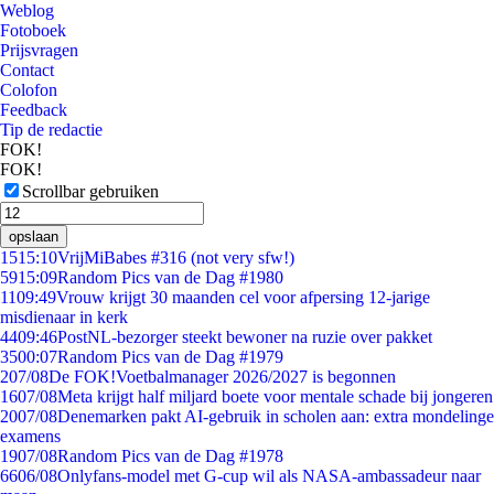
Weblog
Fotoboek
Prijsvragen
Contact
Colofon
Feedback
Tip de redactie
FOK!
FOK!
Scrollbar gebruiken
opslaan
15
15:10
VrijMiBabes #316 (not very sfw!)
59
15:09
Random Pics van de Dag #1980
11
09:49
Vrouw krijgt 30 maanden cel voor afpersing 12-jarige
misdienaar in kerk
44
09:46
PostNL-bezorger steekt bewoner na ruzie over pakket
35
00:07
Random Pics van de Dag #1979
2
07/08
De FOK!Voetbalmanager 2026/2027 is begonnen
16
07/08
Meta krijgt half miljard boete voor mentale schade bij jongeren
20
07/08
Denemarken pakt AI-gebruik in scholen aan: extra mondelinge
examens
19
07/08
Random Pics van de Dag #1978
66
06/08
Onlyfans-model met G-cup wil als NASA-ambassadeur naar