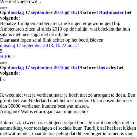
Wie niet voelen wil...
quote:
Op
dinsdag 17 september 2013 @ 16:13
schreef
Bushmaster
het
volgende:
Behalve 1 miljoen ambtenaren, die krijgen er gewoon geld bij.
Ambtenaren zitten al sinds 2010 op de nullijn, wat betekent dat hun
salaris niet mee stijgt met de inflatie.
Daarnaast lopen ze al flink achter op het bedrijfsleven.
dinsdag 17 september 2013, 16:22 uur
#11
5
H.FR
quote:
Op
dinsdag 17 september 2013 @ 16:19
schreef
heracles
het
volgende:
[..]
Ik weet niet wat je verdient maar je hoeft niet zo arrogant te doen. Een
groot deel van Nederland doet het met minder. Dus mensen die meer
dan 35000 verdienen kunnen best wat missen.
Arrogant? Wat is er arrogant aan mijn reactie?
35k met zijn tweeën is echt geen vetpot hoor. Je komt namelijk niet in
aanmerking voor toeslagen of sociale huur. Tuurlijk zal het best lukken
met wat minder, maar de toespeling dat dit een hoger inkomen is vind