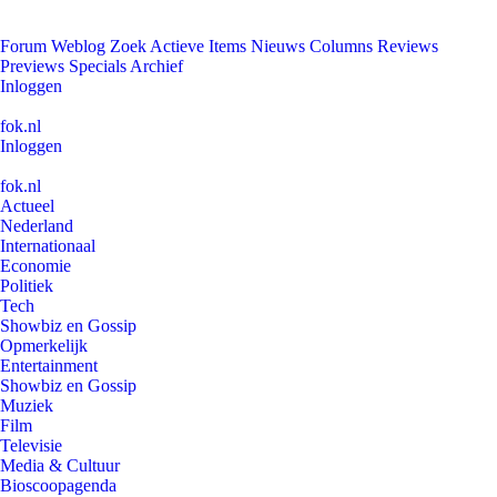
Forum
Weblog
Zoek
Actieve Items
Nieuws
Columns
Reviews
Previews
Specials
Archief
Inloggen
fok.nl
Inloggen
fok.nl
Actueel
Nederland
Internationaal
Economie
Politiek
Tech
Showbiz en Gossip
Opmerkelijk
Entertainment
Showbiz en Gossip
Muziek
Film
Televisie
Media & Cultuur
Bioscoopagenda