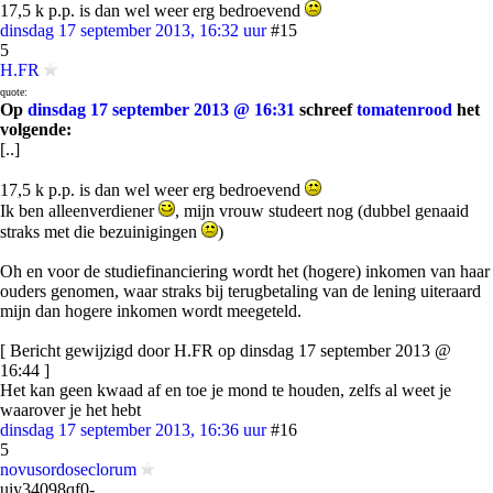
17,5 k p.p. is dan wel weer erg bedroevend
dinsdag 17 september 2013, 16:32 uur
#15
5
H.FR
quote:
Op
dinsdag 17 september 2013 @ 16:31
schreef
tomatenrood
het
volgende:
[..]
17,5 k p.p. is dan wel weer erg bedroevend
Ik ben alleenverdiener
, mijn vrouw studeert nog (dubbel genaaid
straks met die bezuinigingen
)
Oh en voor de studiefinanciering wordt het (hogere) inkomen van haar
ouders genomen, waar straks bij terugbetaling van de lening uiteraard
mijn dan hogere inkomen wordt meegeteld.
[ Bericht gewijzigd door H.FR op dinsdag 17 september 2013 @
16:44 ]
Het kan geen kwaad af en toe je mond te houden, zelfs al weet je
waarover je het hebt
dinsdag 17 september 2013, 16:36 uur
#16
5
novusordoseclorum
uiy34098qf0-