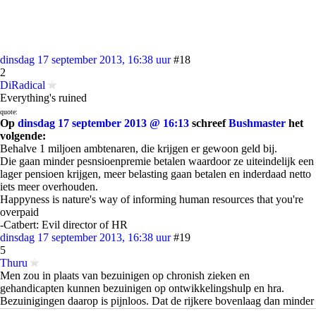
dinsdag 17 september 2013, 16:38 uur
#18
2
DiRadical
Everything's ruined
quote:
Op
dinsdag 17 september 2013 @ 16:13
schreef
Bushmaster
het
volgende:
Behalve 1 miljoen ambtenaren, die krijgen er gewoon geld bij.
Die gaan minder pesnsioenpremie betalen waardoor ze uiteindelijk een
lager pensioen krijgen, meer belasting gaan betalen en inderdaad netto
iets meer overhouden.
Happyness is nature's way of informing human resources that you're
overpaid
-Catbert: Evil director of HR
dinsdag 17 september 2013, 16:38 uur
#19
5
Thuru
Men zou in plaats van bezuinigen op chronish zieken en
gehandicapten kunnen bezuinigen op ontwikkelingshulp en hra.
Bezuinigingen daarop is pijnloos. Dat de rijkere bovenlaag dan minder
krijgt van hra is niet erg. Ook de rijkere bovenlaag mag wel verder wat