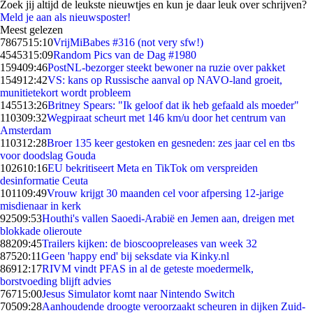
Zoek jij altijd de leukste nieuwtjes en kun je daar leuk over schrijven?
Meld je aan als nieuwsposter!
Meest gelezen
78675
15:10
VrijMiBabes #316 (not very sfw!)
45453
15:09
Random Pics van de Dag #1980
1594
09:46
PostNL-bezorger steekt bewoner na ruzie over pakket
1549
12:42
VS: kans op Russische aanval op NAVO-land groeit,
munitietekort wordt probleem
1455
13:26
Britney Spears: "Ik geloof dat ik heb gefaald als moeder"
1103
09:32
Wegpiraat scheurt met 146 km/u door het centrum van
Amsterdam
1103
12:28
Broer 135 keer gestoken en gesneden: zes jaar cel en tbs
voor doodslag Gouda
1026
10:16
EU bekritiseert Meta en TikTok om verspreiden
desinformatie Ceuta
1011
09:49
Vrouw krijgt 30 maanden cel voor afpersing 12-jarige
misdienaar in kerk
925
09:53
Houthi's vallen Saoedi-Arabië en Jemen aan, dreigen met
blokkade olieroute
882
09:45
Trailers kijken: de bioscoopreleases van week 32
875
20:11
Geen 'happy end' bij seksdate via Kinky.nl
869
12:17
RIVM vindt PFAS in al de geteste moedermelk,
borstvoeding blijft advies
767
15:00
Jesus Simulator komt naar Nintendo Switch
705
09:28
Aanhoudende droogte veroorzaakt scheuren in dijken Zuid-