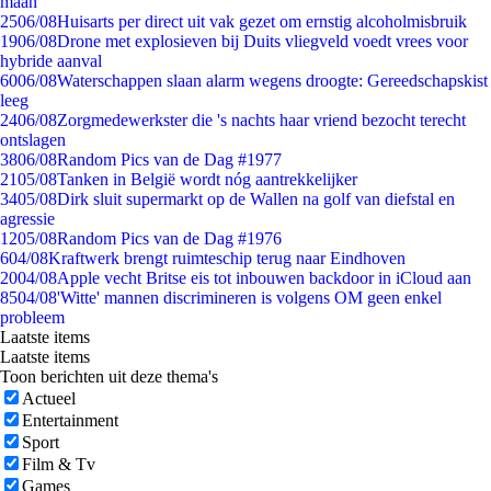
maan
25
06/08
Huisarts per direct uit vak gezet om ernstig alcoholmisbruik
19
06/08
Drone met explosieven bij Duits vliegveld voedt vrees voor
hybride aanval
60
06/08
Waterschappen slaan alarm wegens droogte: Gereedschapskist
leeg
24
06/08
Zorgmedewerkster die 's nachts haar vriend bezocht terecht
ontslagen
38
06/08
Random Pics van de Dag #1977
21
05/08
Tanken in België wordt nóg aantrekkelijker
34
05/08
Dirk sluit supermarkt op de Wallen na golf van diefstal en
agressie
12
05/08
Random Pics van de Dag #1976
6
04/08
Kraftwerk brengt ruimteschip terug naar Eindhoven
20
04/08
Apple vecht Britse eis tot inbouwen backdoor in iCloud aan
85
04/08
'Witte' mannen discrimineren is volgens OM geen enkel
probleem
Laatste items
Laatste items
Toon berichten uit deze thema's
Actueel
Entertainment
Sport
Film & Tv
Games