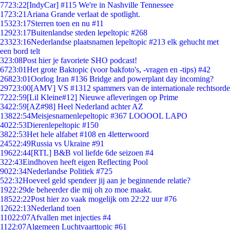
77
23:22
[IndyCar] #115 We're in Nashville Tennessee
17
23:21
Ariana Grande verlaat de spotlight.
153
23:17
Sterren toen en nu #11
129
23:17
Buitenlandse steden lepeltopic #268
233
23:16
Nederlandse plaatsnamen lepeltopic #213 elk gehucht met
een bord telt
3
23:08
Post hier je favoriete SHO podcast!
67
23:01
Het grote Baktopic (voor bakfoto's, -vragen en -tips) #42
268
23:01
Oorlog Iran #136 Bridge and powerplant day incoming?
297
23:00
[AMV] VS #1312 spammers van de internationale rechtsorde
72
22:59
[Lil Kleine#12] Nieuwe afleveringen op Prime
34
22:59
[AZ#98] Heel Nederland achter AZ
138
22:54
Meisjesnamenlepeltopic #367 LOOOOL LAPO
40
22:53
Dierenlepeltopic #150
38
22:53
Het hele alfabet #108 en 4letterwoord
245
22:49
Russia vs Ukraine #91
196
22:44
[RTL] B&B vol liefde 6de seizoen #4
3
22:43
Eindhoven heeft eigen Reflecting Pool
90
22:34
Nederlandse Politiek #725
5
22:32
Hoeveel geld spendeer jij aan je beginnende relatie?
19
22:29
de beheerder die mij oh zo moe maakt.
185
22:22
Post hier zo vaak mogelijk om 22:22 uur #76
126
22:13
Nederland toen
110
22:07
Afvallen met injecties #4
11
22:07
Algemeen Luchtvaarttopic #61