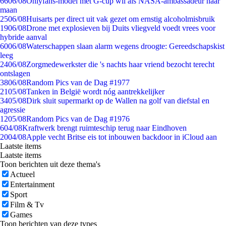
66
06/08
Onlyfans-model met G-cup wil als NASA-ambassadeur naar
maan
25
06/08
Huisarts per direct uit vak gezet om ernstig alcoholmisbruik
19
06/08
Drone met explosieven bij Duits vliegveld voedt vrees voor
hybride aanval
60
06/08
Waterschappen slaan alarm wegens droogte: Gereedschapskist
leeg
24
06/08
Zorgmedewerkster die 's nachts haar vriend bezocht terecht
ontslagen
38
06/08
Random Pics van de Dag #1977
21
05/08
Tanken in België wordt nóg aantrekkelijker
34
05/08
Dirk sluit supermarkt op de Wallen na golf van diefstal en
agressie
12
05/08
Random Pics van de Dag #1976
6
04/08
Kraftwerk brengt ruimteschip terug naar Eindhoven
20
04/08
Apple vecht Britse eis tot inbouwen backdoor in iCloud aan
Laatste items
Laatste items
Toon berichten uit deze thema's
Actueel
Entertainment
Sport
Film & Tv
Games
Toon berichten van deze types