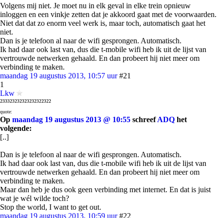
Volgens mij niet. Je moet nu in elk geval in elke trein opnieuw
inloggen en een vinkje zetten dat je akkoord gaat met de voorwaarden.
Niet dat dat zo enorm veel werk is, maar toch, automatisch gaat het
niet.
Dan is je telefoon al naar de wifi gesprongen. Automatisch.
Ik had daar ook last van, dus die t-mobile wifi heb ik uit de lijst van
vertrouwde netwerken gehaald. En dan probeert hij niet meer om
verbinding te maken.
maandag 19 augustus 2013, 10:57 uur
#21
1
Lkw
²³³³²³²³²³²³²³²³²²³²²
quote:
Op
maandag 19 augustus 2013 @ 10:55
schreef
ADQ
het
volgende:
[..]
Dan is je telefoon al naar de wifi gesprongen. Automatisch.
Ik had daar ook last van, dus die t-mobile wifi heb ik uit de lijst van
vertrouwde netwerken gehaald. En dan probeert hij niet meer om
verbinding te maken.
Maar dan heb je dus ook geen verbinding met internet. En dat is juist
wat je wél wilde toch?
Stop the world, I want to get out.
maandag 19 augustus 2013, 10:59 uur
#22