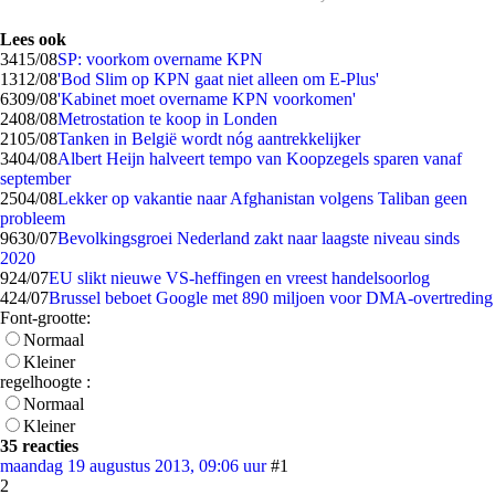
Lees ook
34
15/08
SP: voorkom overname KPN
13
12/08
'Bod Slim op KPN gaat niet alleen om E-Plus'
63
09/08
'Kabinet moet overname KPN voorkomen'
24
08/08
Metrostation te koop in Londen
21
05/08
Tanken in België wordt nóg aantrekkelijker
34
04/08
Albert Heijn halveert tempo van Koopzegels sparen vanaf
september
25
04/08
Lekker op vakantie naar Afghanistan volgens Taliban geen
probleem
96
30/07
Bevolkingsgroei Nederland zakt naar laagste niveau sinds
2020
9
24/07
EU slikt nieuwe VS-heffingen en vreest handelsoorlog
4
24/07
Brussel beboet Google met 890 miljoen voor DMA-overtreding
Font-grootte:
Normaal
Kleiner
regelhoogte :
Normaal
Kleiner
35 reacties
maandag 19 augustus 2013, 09:06 uur
#1
2