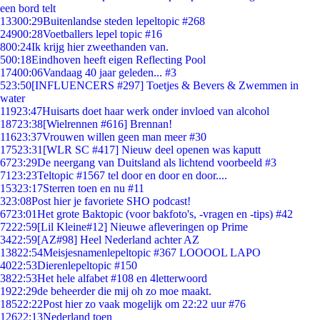
een bord telt
133
00:29
Buitenlandse steden lepeltopic #268
249
00:28
Voetballers lepel topic #16
8
00:24
Ik krijg hier zweethanden van.
5
00:18
Eindhoven heeft eigen Reflecting Pool
174
00:06
Vandaag 40 jaar geleden... #3
5
23:50
[INFLUENCERS #297] Toetjes & Bevers & Zwemmen in
water
119
23:47
Huisarts doet haar werk onder invloed van alcohol
187
23:38
[Wielrennen #616] Brennan!
116
23:37
Vrouwen willen geen man meer #30
175
23:31
[WLR SC #417] Nieuw deel openen was kaputt
67
23:29
De neergang van Duitsland als lichtend voorbeeld #3
71
23:23
Teltopic #1567 tel door en door en door....
153
23:17
Sterren toen en nu #11
3
23:08
Post hier je favoriete SHO podcast!
67
23:01
Het grote Baktopic (voor bakfoto's, -vragen en -tips) #42
72
22:59
[Lil Kleine#12] Nieuwe afleveringen op Prime
34
22:59
[AZ#98] Heel Nederland achter AZ
138
22:54
Meisjesnamenlepeltopic #367 LOOOOL LAPO
40
22:53
Dierenlepeltopic #150
38
22:53
Het hele alfabet #108 en 4letterwoord
19
22:29
de beheerder die mij oh zo moe maakt.
185
22:22
Post hier zo vaak mogelijk om 22:22 uur #76
126
22:13
Nederland toen