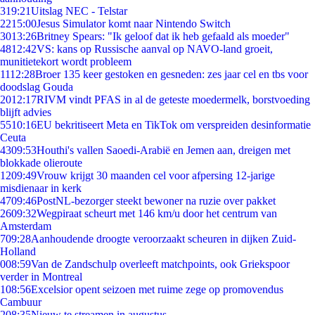
3
19:21
Uitslag NEC - Telstar
22
15:00
Jesus Simulator komt naar Nintendo Switch
30
13:26
Britney Spears: "Ik geloof dat ik heb gefaald als moeder"
48
12:42
VS: kans op Russische aanval op NAVO-land groeit,
munitietekort wordt probleem
11
12:28
Broer 135 keer gestoken en gesneden: zes jaar cel en tbs voor
doodslag Gouda
20
12:17
RIVM vindt PFAS in al de geteste moedermelk, borstvoeding
blijft advies
55
10:16
EU bekritiseert Meta en TikTok om verspreiden desinformatie
Ceuta
43
09:53
Houthi's vallen Saoedi-Arabië en Jemen aan, dreigen met
blokkade olieroute
12
09:49
Vrouw krijgt 30 maanden cel voor afpersing 12-jarige
misdienaar in kerk
47
09:46
PostNL-bezorger steekt bewoner na ruzie over pakket
26
09:32
Wegpiraat scheurt met 146 km/u door het centrum van
Amsterdam
7
09:28
Aanhoudende droogte veroorzaakt scheuren in dijken Zuid-
Holland
0
08:59
Van de Zandschulp overleeft matchpoints, ook Griekspoor
verder in Montreal
1
08:56
Excelsior opent seizoen met ruime zege op promovendus
Cambuur
2
08:35
Nieuw te streamen in augustus