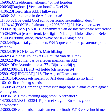
169
06:37
Traditioneel tekenen #6; met honden
2
06:36
[Dagboek] Veel aan hoofd - Deel 28
41
06:23
Horrorfilms #33: Halloween
34
06:12
Astronomie in de Achtertuin #6
117
06:02
Hoe denkt God echt over homo-seksualiteit? deel 4
112
04:42
[FOK!Voetbalmanager 2026/2027] #1 We zijn er weer
299
04:18
[AMV] VS #1312 spammers van de internationale rechtsorde
153
04:09
Wat je ook stemt, je krijgt in NL altijd Links Liberaal Beleid.
214
03:47
Punk, disco, New Wave of? #60 Sing along...
73
02:44
Spaanstalige nummers #34 A que calor nos pasaremos por el
verano?
78
02:42
PDC Nieuws #15: Matchfixing
46
02:35
Chinese Politiek #1 - Het Pad van de Draak
282
02:24
Post hier pas overleden muzikanten #32
28
02:19
De Avondetappe #177 - Bijna voorbij :(
198
02:00
[RTL] B&B vol liefde 6de seizoen #4
258
01:52
[UFO/UAP] #16 The Age of Disclosure
121
01:45
Koopzegels sparen bij AH duurt straks 2x zo lang
16
01:21
Ik rook nog steeds
145
00:50
Jonge Cambridge professor stapt op na claims over plagiaat
en leugens
9
00:36
TV Time (tracking app) stopt! Alternatief?
147
00:32
[AKQ] #3384 Topic met vragen. En soms goede
antwoorden.
236
00:30
Nederlandse plaatsnamen lepeltopic #213 elk gehucht met