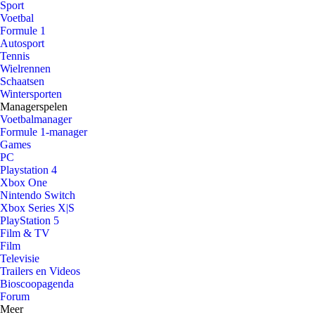
Sport
Voetbal
Formule 1
Autosport
Tennis
Wielrennen
Schaatsen
Wintersporten
Managerspelen
Voetbalmanager
Formule 1-manager
Games
PC
Playstation 4
Xbox One
Nintendo Switch
Xbox Series X|S
PlayStation 5
Film & TV
Film
Televisie
Trailers en Videos
Bioscoopagenda
Forum
Meer