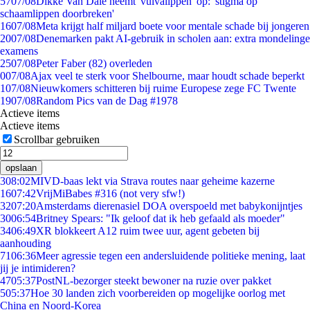
57
07/08
Dikke Van Dale neemt 'vulvalippen' op: 'stigma op
schaamlippen doorbreken'
16
07/08
Meta krijgt half miljard boete voor mentale schade bij jongeren
20
07/08
Denemarken pakt AI-gebruik in scholen aan: extra mondelinge
examens
25
07/08
Peter Faber (82) overleden
0
07/08
Ajax veel te sterk voor Shelbourne, maar houdt schade beperkt
1
07/08
Nieuwkomers schitteren bij ruime Europese zege FC Twente
19
07/08
Random Pics van de Dag #1978
Actieve items
Actieve items
Scrollbar gebruiken
opslaan
3
08:02
MIVD-baas lekt via Strava routes naar geheime kazerne
16
07:42
VrijMiBabes #316 (not very sfw!)
32
07:20
Amsterdams dierenasiel DOA overspoeld met babykonijntjes
30
06:54
Britney Spears: "Ik geloof dat ik heb gefaald als moeder"
34
06:49
XR blokkeert A12 ruim twee uur, agent gebeten bij
aanhouding
71
06:36
Meer agressie tegen een andersluidende politieke mening, laat
jij je intimideren?
47
05:37
PostNL-bezorger steekt bewoner na ruzie over pakket
5
05:37
Hoe 30 landen zich voorbereiden op mogelijke oorlog met
China en Noord-Korea