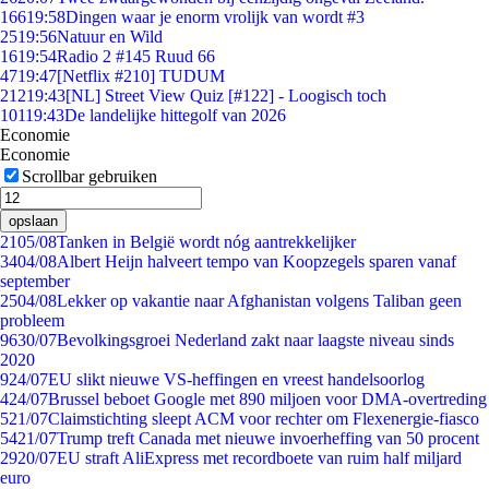
166
19:58
Dingen waar je enorm vrolijk van wordt #3
25
19:56
Natuur en Wild
16
19:54
Radio 2 #145 Ruud 66
47
19:47
[Netflix #210] TUDUM
212
19:43
[NL] Street View Quiz [#122] - Loogisch toch
101
19:43
De landelijke hittegolf van 2026
Economie
Economie
Scrollbar gebruiken
opslaan
21
05/08
Tanken in België wordt nóg aantrekkelijker
34
04/08
Albert Heijn halveert tempo van Koopzegels sparen vanaf
september
25
04/08
Lekker op vakantie naar Afghanistan volgens Taliban geen
probleem
96
30/07
Bevolkingsgroei Nederland zakt naar laagste niveau sinds
2020
9
24/07
EU slikt nieuwe VS-heffingen en vreest handelsoorlog
4
24/07
Brussel beboet Google met 890 miljoen voor DMA-overtreding
5
21/07
Claimstichting sleept ACM voor rechter om Flexenergie-fiasco
54
21/07
Trump treft Canada met nieuwe invoerheffing van 50 procent
29
20/07
EU straft AliExpress met recordboete van ruim half miljard
euro