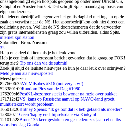
onaangekondigd eigen hotspots geopend op onder meer Utrecht CS,
Schiphol en Amsterdam CS. Dat schrijft Spits maandag op basis van
eigen onderzoek.
Het telecombedrijf wil tegenover het gratis dagblad niet ingaan op de
zaak en verwijst naar de NS. Het spoorbedrijf kon ook niet direct een
toelichting geven. Wel liet de NS doorschemeren dat de vervoerder
zijn gratis internetdiensten graag zou willen uitbreiden, aldus Spits.
internet
kpn
station
Submitter:
Bron:
Novum
35
Help ons; deel dit item als je het leuk vond
Heb je een leuk of interessant bericht gevonden dat je graag op FOK!
terug ziet?
Tip ons dan via de submit!
Zoek jij altijd de leukste nieuwtjes en kun je daar leuk over schrijven?
Meld je aan als nieuwsposter!
Meest gelezen
82766
06:35
VrijMiBabes #316 (not very sfw!)
52338
01:09
Random Pics van de Dag #1980
1762
09:46
PostNL-bezorger steekt bewoner na ruzie over pakket
1717
12:42
VS: kans op Russische aanval op NAVO-land groeit,
munitietekort wordt probleem
1650
13:26
Britney Spears: "Ik geloof dat ik heb gefaald als moeder"
1280
20:11
Geen 'happy end' bij seksdate via Kinky.nl
1210
12:28
Broer 135 keer gestoken en gesneden: zes jaar cel en tbs
voor doodslag Gouda