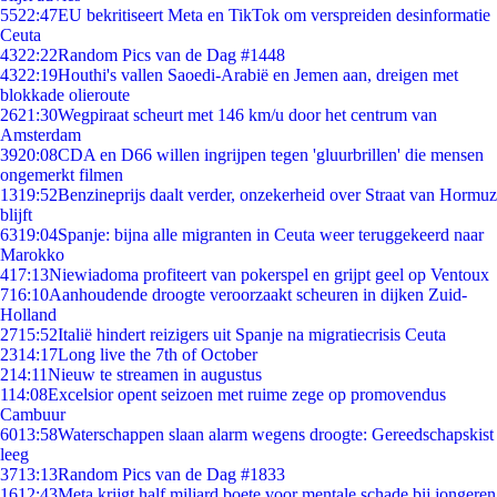
55
22:47
EU bekritiseert Meta en TikTok om verspreiden desinformatie
Ceuta
43
22:22
Random Pics van de Dag #1448
43
22:19
Houthi's vallen Saoedi-Arabië en Jemen aan, dreigen met
blokkade olieroute
26
21:30
Wegpiraat scheurt met 146 km/u door het centrum van
Amsterdam
39
20:08
CDA en D66 willen ingrijpen tegen 'gluurbrillen' die mensen
ongemerkt filmen
13
19:52
Benzineprijs daalt verder, onzekerheid over Straat van Hormuz
blijft
63
19:04
Spanje: bijna alle migranten in Ceuta weer teruggekeerd naar
Marokko
4
17:13
Niewiadoma profiteert van pokerspel en grijpt geel op Ventoux
7
16:10
Aanhoudende droogte veroorzaakt scheuren in dijken Zuid-
Holland
27
15:52
Italië hindert reizigers uit Spanje na migratiecrisis Ceuta
23
14:17
Long live the 7th of October
2
14:11
Nieuw te streamen in augustus
1
14:08
Excelsior opent seizoen met ruime zege op promovendus
Cambuur
60
13:58
Waterschappen slaan alarm wegens droogte: Gereedschapskist
leeg
37
13:13
Random Pics van de Dag #1833
16
12:43
Meta krijgt half miljard boete voor mentale schade bij jongeren