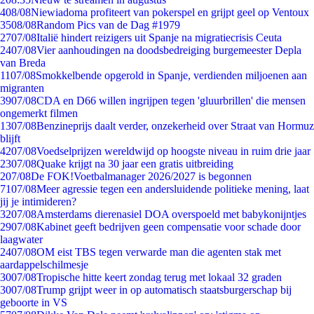
4
08/08
Niewiadoma profiteert van pokerspel en grijpt geel op Ventoux
35
08/08
Random Pics van de Dag #1979
27
07/08
Italië hindert reizigers uit Spanje na migratiecrisis Ceuta
24
07/08
Vier aanhoudingen na doodsbedreiging burgemeester Depla
van Breda
11
07/08
Smokkelbende opgerold in Spanje, verdienden miljoenen aan
migranten
39
07/08
CDA en D66 willen ingrijpen tegen 'gluurbrillen' die mensen
ongemerkt filmen
13
07/08
Benzineprijs daalt verder, onzekerheid over Straat van Hormuz
blijft
42
07/08
Voedselprijzen wereldwijd op hoogste niveau in ruim drie jaar
23
07/08
Quake krijgt na 30 jaar een gratis uitbreiding
2
07/08
De FOK!Voetbalmanager 2026/2027 is begonnen
71
07/08
Meer agressie tegen een andersluidende politieke mening, laat
jij je intimideren?
32
07/08
Amsterdams dierenasiel DOA overspoeld met babykonijntjes
29
07/08
Kabinet geeft bedrijven geen compensatie voor schade door
laagwater
24
07/08
OM eist TBS tegen verwarde man die agenten stak met
aardappelschilmesje
30
07/08
Tropische hitte keert zondag terug met lokaal 32 graden
30
07/08
Trump grijpt weer in op automatisch staatsburgerschap bij
geboorte in VS