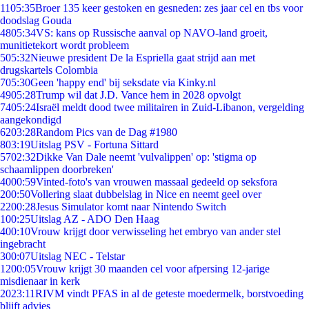
11
05:35
Broer 135 keer gestoken en gesneden: zes jaar cel en tbs voor
doodslag Gouda
48
05:34
VS: kans op Russische aanval op NAVO-land groeit,
munitietekort wordt probleem
5
05:32
Nieuwe president De la Espriella gaat strijd aan met
drugskartels Colombia
7
05:30
Geen 'happy end' bij seksdate via Kinky.nl
49
05:28
Trump wil dat J.D. Vance hem in 2028 opvolgt
74
05:24
Israël meldt dood twee militairen in Zuid-Libanon, vergelding
aangekondigd
62
03:28
Random Pics van de Dag #1980
8
03:19
Uitslag PSV - Fortuna Sittard
57
02:32
Dikke Van Dale neemt 'vulvalippen' op: 'stigma op
schaamlippen doorbreken'
40
00:59
Vinted-foto's van vrouwen massaal gedeeld op seksfora
2
00:50
Vollering slaat dubbelslag in Nice en neemt geel over
22
00:28
Jesus Simulator komt naar Nintendo Switch
1
00:25
Uitslag AZ - ADO Den Haag
4
00:10
Vrouw krijgt door verwisseling het embryo van ander stel
ingebracht
3
00:07
Uitslag NEC - Telstar
12
00:05
Vrouw krijgt 30 maanden cel voor afpersing 12-jarige
misdienaar in kerk
20
23:11
RIVM vindt PFAS in al de geteste moedermelk, borstvoeding
blijft advies