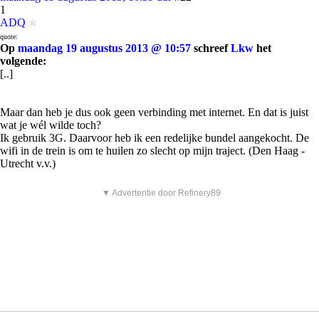
1
ADQ
quote:
Op
maandag 19 augustus 2013 @ 10:57
schreef
Lkw
het
volgende:
[..]
Maar dan heb je dus ook geen verbinding met internet. En dat is juist
wat je wél wilde toch?
Ik gebruik 3G. Daarvoor heb ik een redelijke bundel aangekocht. De
wifi in de trein is om te huilen zo slecht op mijn traject. (Den Haag -
Utrecht v.v.)
▼ Advertentie door Refinery89