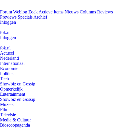
Forum
Weblog
Zoek
Actieve Items
Nieuws
Columns
Reviews
Previews
Specials
Archief
Inloggen
fok.nl
Inloggen
fok.nl
Actueel
Nederland
Internationaal
Economie
Politiek
Tech
Showbiz en Gossip
Opmerkelijk
Entertainment
Showbiz en Gossip
Muziek
Film
Televisie
Media & Cultuur
Bioscoopagenda