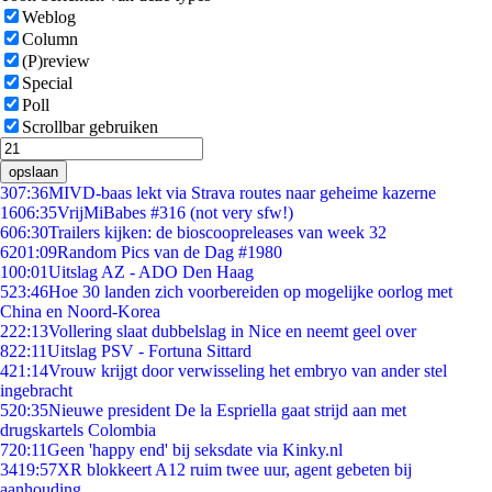
Weblog
Column
(P)review
Special
Poll
Scrollbar gebruiken
opslaan
3
07:36
MIVD-baas lekt via Strava routes naar geheime kazerne
16
06:35
VrijMiBabes #316 (not very sfw!)
6
06:30
Trailers kijken: de bioscoopreleases van week 32
62
01:09
Random Pics van de Dag #1980
1
00:01
Uitslag AZ - ADO Den Haag
5
23:46
Hoe 30 landen zich voorbereiden op mogelijke oorlog met
China en Noord-Korea
2
22:13
Vollering slaat dubbelslag in Nice en neemt geel over
8
22:11
Uitslag PSV - Fortuna Sittard
4
21:14
Vrouw krijgt door verwisseling het embryo van ander stel
ingebracht
5
20:35
Nieuwe president De la Espriella gaat strijd aan met
drugskartels Colombia
7
20:11
Geen 'happy end' bij seksdate via Kinky.nl
34
19:57
XR blokkeert A12 ruim twee uur, agent gebeten bij
aanhouding