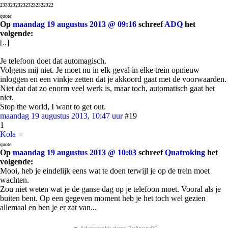
²³³³²³²³²³²³²³²³²²³²²
quote:
Op
maandag 19 augustus 2013 @ 09:16
schreef
ADQ
het
volgende:
[..]
Je telefoon doet dat automagisch.
Volgens mij niet. Je moet nu in elk geval in elke trein opnieuw
inloggen en een vinkje zetten dat je akkoord gaat met de voorwaarden.
Niet dat dat zo enorm veel werk is, maar toch, automatisch gaat het
niet.
Stop the world, I want to get out.
maandag 19 augustus 2013, 10:47 uur
#19
1
Kola
quote:
Op
maandag 19 augustus 2013 @ 10:03
schreef
Quatroking
het
volgende:
Mooi, heb je eindelijk eens wat te doen terwijl je op de trein moet
wachten.
Zou niet weten wat je de ganse dag op je telefoon moet. Vooral als je
buiten bent. Op een gegeven moment heb je het toch wel gezien
allemaal en ben je er zat van...