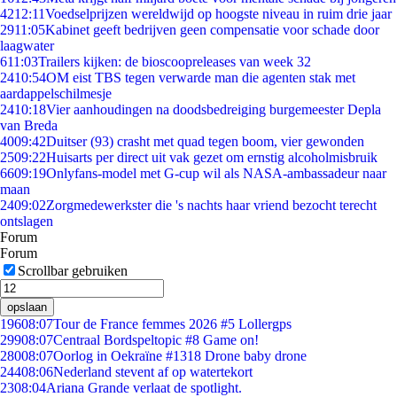
42
12:11
Voedselprijzen wereldwijd op hoogste niveau in ruim drie jaar
29
11:05
Kabinet geeft bedrijven geen compensatie voor schade door
laagwater
6
11:03
Trailers kijken: de bioscoopreleases van week 32
24
10:54
OM eist TBS tegen verwarde man die agenten stak met
aardappelschilmesje
24
10:18
Vier aanhoudingen na doodsbedreiging burgemeester Depla
van Breda
40
09:42
Duitser (93) crasht met quad tegen boom, vier gewonden
25
09:22
Huisarts per direct uit vak gezet om ernstig alcoholmisbruik
66
09:19
Onlyfans-model met G-cup wil als NASA-ambassadeur naar
maan
24
09:02
Zorgmedewerkster die 's nachts haar vriend bezocht terecht
ontslagen
Forum
Forum
Scrollbar gebruiken
opslaan
196
08:07
Tour de France femmes 2026 #5 Lollergps
299
08:07
Centraal Bordspeltopic #8 Game on!
280
08:07
Oorlog in Oekraïne #1318 Drone baby drone
244
08:06
Nederland stevent af op watertekort
23
08:04
Ariana Grande verlaat de spotlight.