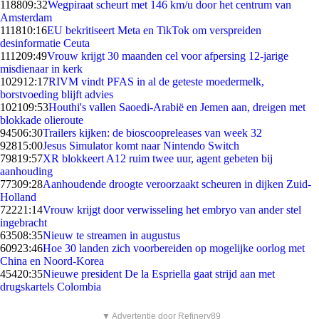
1188
09:32
Wegpiraat scheurt met 146 km/u door het centrum van
Amsterdam
1118
10:16
EU bekritiseert Meta en TikTok om verspreiden
desinformatie Ceuta
1112
09:49
Vrouw krijgt 30 maanden cel voor afpersing 12-jarige
misdienaar in kerk
1029
12:17
RIVM vindt PFAS in al de geteste moedermelk,
borstvoeding blijft advies
1021
09:53
Houthi's vallen Saoedi-Arabië en Jemen aan, dreigen met
blokkade olieroute
945
06:30
Trailers kijken: de bioscoopreleases van week 32
928
15:00
Jesus Simulator komt naar Nintendo Switch
798
19:57
XR blokkeert A12 ruim twee uur, agent gebeten bij
aanhouding
773
09:28
Aanhoudende droogte veroorzaakt scheuren in dijken Zuid-
Holland
722
21:14
Vrouw krijgt door verwisseling het embryo van ander stel
ingebracht
635
08:35
Nieuw te streamen in augustus
609
23:46
Hoe 30 landen zich voorbereiden op mogelijke oorlog met
China en Noord-Korea
454
20:35
Nieuwe president De la Espriella gaat strijd aan met
drugskartels Colombia
▼ Advertentie door Refinery89