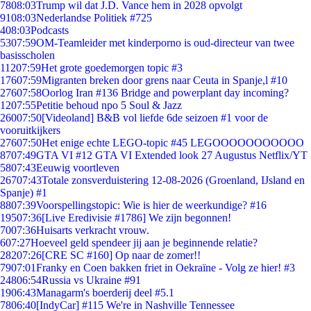
78
08:03
Trump wil dat J.D. Vance hem in 2028 opvolgt
91
08:03
Nederlandse Politiek #725
4
08:03
Podcasts
53
07:59
OM-Teamleider met kinderporno is oud-directeur van twee
basisscholen
112
07:59
Het grote goedemorgen topic #3
176
07:59
Migranten breken door grens naar Ceuta in Spanje,l #10
276
07:58
Oorlog Iran #136 Bridge and powerplant day incoming?
12
07:55
Petitie behoud npo 5 Soul & Jazz
260
07:50
[Videoland] B&B vol liefde 6de seizoen #1 voor de
vooruitkijkers
276
07:50
Het enige echte LEGO-topic #45 LEGOOOOOOOOOOO
87
07:49
GTA VI #12 GTA VI Extended look 27 Augustus Netflix/YT
58
07:43
Eeuwig voortleven
267
07:43
Totale zonsverduistering 12-08-2026 (Groenland, IJsland en
Spanje) #1
88
07:39
Voorspellingstopic: Wie is hier de weerkundige? #16
195
07:36
[Live Eredivisie #1786] We zijn begonnen!
70
07:36
Huisarts verkracht vrouw.
6
07:27
Hoeveel geld spendeer jij aan je beginnende relatie?
282
07:26
[CRE SC #160] Op naar de zomer!!
79
07:01
Franky en Coen bakken friet in Oekraïne - Volg ze hier! #3
248
06:54
Russia vs Ukraine #91
19
06:43
Managarm's boerderij deel #5.1
78
06:40
[IndyCar] #115 We're in Nashville Tennessee