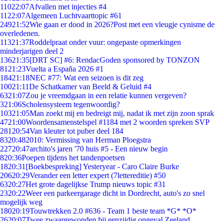
110
22:07
Afvallen met injecties #4
11
22:07
Algemeen Luchtvaarttopic #61
249
21:52
Wie gaan er dood in 2026?Post met een vleugje cynisme de
overledenen.
113
21:37
Roddelpraat onder vuur: ongepaste opmerkingen
minderjarigen deel 2
136
21:35
[DRT SC] #6: RendacGoden sponsored by TONZON
81
21:23
Vuelta a España 2026 #1
184
21:18
NEC #77: Wat een seizoen is dit zeg
100
21:11
De Schatkamer van Beeld & Geluid #4
63
21:07
Zou je vreemdgaan in een relatie kunnen vergeven?
3
21:06
Scholensysteem tegenwoordig?
103
21:05
Man zoekt mij en bedreigt mij, nadat ik met zijn zoon sprak
47
21:00
Woordensamenstelspel #1184 met 2 woorden spreken SVP
281
20:54
Van kleuter tot puber deel 184
83
20:48
2010: Vermissing van Herman Ploegstra
227
20:47
archito's jaren '70 huis #5 - Een nieuw begin
8
20:36
Poepen tijdens het tandenpoetsen
18
20:31
[Boekbespreking] Yesteryear - Caro Claire Burke
206
20:29
Verander een letter expert (7lettereditie) #50
63
20:27
Het grote dagelijkse Trump nieuws topic #31
23
20:22
Weer een parkeergarage dicht in Dordrecht, auto's zo snel
mogelijk weg
180
20:19
Touwtrekken 2.0 #636 - Team 1 beste team *G* *O*
26
20:07
Twee zwaargewonden bij eenzijdig ongeval Zeeland.