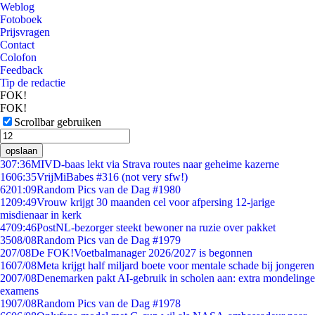
Weblog
Fotoboek
Prijsvragen
Contact
Colofon
Feedback
Tip de redactie
FOK!
FOK!
Scrollbar gebruiken
opslaan
3
07:36
MIVD-baas lekt via Strava routes naar geheime kazerne
16
06:35
VrijMiBabes #316 (not very sfw!)
62
01:09
Random Pics van de Dag #1980
12
09:49
Vrouw krijgt 30 maanden cel voor afpersing 12-jarige
misdienaar in kerk
47
09:46
PostNL-bezorger steekt bewoner na ruzie over pakket
35
08/08
Random Pics van de Dag #1979
2
07/08
De FOK!Voetbalmanager 2026/2027 is begonnen
16
07/08
Meta krijgt half miljard boete voor mentale schade bij jongeren
20
07/08
Denemarken pakt AI-gebruik in scholen aan: extra mondelinge
examens
19
07/08
Random Pics van de Dag #1978