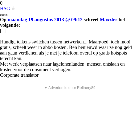
0
HSG
quote:
Op
maandag 19 augustus 2013 @ 09:12
schreef
Maxzter
het
volgende:
[..]
Handig, telkens switchen tussen netwerken... Maargoed, toch mooi
gratis, scheelt weer in abbo kosten. Ben benieuwd waar ze nog geld
aan gaan verdienen als je met je telefoon overal op gratis hotspots
terecht kan.
Met werk verplaatsen naar lagelonenlanden, mensen ontslaan en
kosten voor de consument verhogen.
Corporate translator
▼ Advertentie door Refinery89